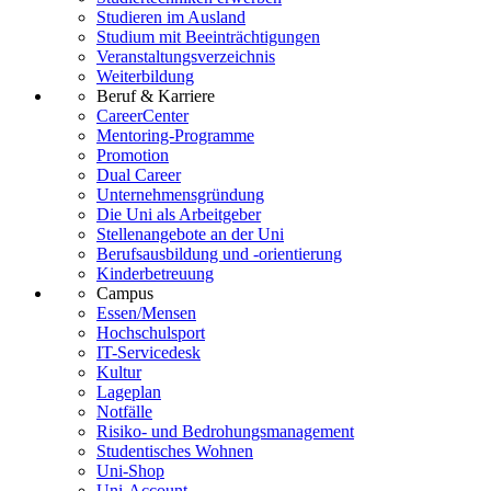
Studieren im Ausland
Studium mit Beeinträchtigungen
Veranstaltungsverzeichnis
Weiterbildung
Beruf & Karriere
CareerCenter
Mentoring-Programme
Promotion
Dual Career
Unternehmensgründung
Die Uni als Arbeitgeber
Stellenangebote an der Uni
Berufsausbildung und -orientierung
Kinderbetreuung
Campus
Essen/Mensen
Hochschulsport
IT-Servicedesk
Kultur
Lageplan
Notfälle
Risiko- und Bedrohungsmanagement
Studentisches Wohnen
Uni-Shop
Uni-Account