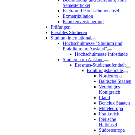
Semesterticket
Fach- und Hochschulwechsel
Exmatrikulation
Krankenversicherung
Prüfungen
Flexibles Studieren
Studium international
Hochschulmesse "Studium und
Praktikum im Ausland"
Hochschulmesse Infostände
Studieren im Ausland
Erasmus-Studienaufenthalt
Erfahrungsberichte
Nordeuropa
Baltische Staaten
Vereinigtes
Königreich
Irland
Benelux Staaten
Mitteleuropa
Frankreich
Iberische
Halbinsel
Südosteuropa