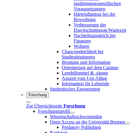
studiengangsspezifischen
Voraussetzungen
Härtefallantrag bei der
Bewerbung
Verbesserung der
Durchschnittsnote/Wartezeit
Nachteilsausgleich bei
Finanzen
Wohnen
Chancengleichheit bei
Studienleistungen
Beratung und Information
Orientierung auf dem Campus
Lernhilfsmittel & -räume
Auszeit vom Uni-Alltag
Information für Lehrende
Studentisches Engagement
Forschung
Zur Übersichtsseite
Forschung
Forschungsprofil
Wissenschaftsschwerpunkte
Open Access an der Universität Bremen
Predatory Publishing
Rankings