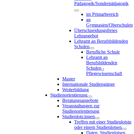
Pädagogik/Sonderpädagogik
im Primarbereich
an
Gymnasien/Oberschulen
Überschneidungsfreies
Lehrangebot
Lehramt an Berufsbildenden
Schulen
Berufliche Schule
Lehramt an
Berufsbildenden
Schulen -
Pflegewissenschaft
Master
Internationale Studiengänge
Weiterbildung
Studienorientierung
Beratungsangebote
Veranstaltungen zur
Studienorientierung
Studienlots:innen
Treffen mit einer Studienlotsin
oder einem Studienlotsen
Daten_Studienlotsen