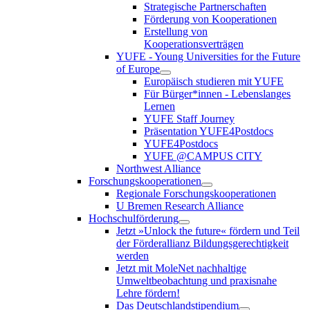
Strategische Partnerschaften
Förderung von Kooperationen
Erstellung von
Kooperationsverträgen
YUFE - Young Universities for the Future
of Europe
Europäisch studieren mit YUFE
Für Bürger*innen - Lebenslanges
Lernen
YUFE Staff Journey
Präsentation YUFE4Postdocs
YUFE4Postdocs
YUFE @CAMPUS CITY
Northwest Alliance
Forschungskooperationen
Regionale Forschungskooperationen
U Bremen Research Alliance
Hochschulförderung
Jetzt »Unlock the future« fördern und Teil
der Förderallianz Bildungsgerechtigkeit
werden
Jetzt mit MoleNet nachhaltige
Umweltbeobachtung und praxisnahe
Lehre fördern!
Das Deutschlandstipendium