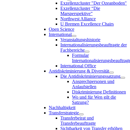
Exzellenzcluster "Der Ozeanboden"
Exzellenzcluster “Die
Marsperspektive”
Northwest Alliance
U Bremen Excellence Chairs
Open Science
International
Veranstaltungshistorie
Internationalisierungsbeauftragte der
Fachbereiche
Formular
Internationalisierungsbeauftragt
International Office
Antidiskriminierung & Diversität
Die Antidiskriminierungssatzung
Ansprechpersonen und
Anlaufstellen
Diskriminierung Definitionen
Wo und für Wen gilt die
Satzung?
Nachhaltigkeit
Transferstrategie
Transferbeirat und
Transferbeauftragte
Sichtbarkeit von Transfer erhöhen