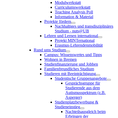
Modulwerkstatt
Curriculumswerkstatt
Teaching Analysis Poll
Information & Material
Projekte fördern
Nachhaltiges und transdisziplinäres
Studium - nuts@UB
Lehren und Lernen international
Projekt MINTernational
Erasmus-Lehrendenmobilität
Rund ums Studium
Campus: Wissenswertes und Tipps
Wohnen in Bremen
Studienfinanzierung und Jobben
Familienfreundliches Studium
Studieren mit Beeinträchtigung
Studentische Gruppenangebote
Gesprächsgruppe für
Studierende aus dem
Autismusspektrum (z.B.
Asperger)
Studienplatzbewerbung &
Studieneinstieg
Nachteilsausgleich beim
Erbringen der