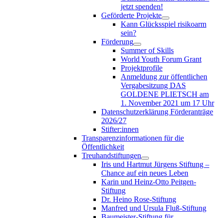
jetzt spenden!
Geförderte Projekte
Kann Glücksspiel risikoarm
sein?
Förderung
Summer of Skills
World Youth Forum Grant
Projektprofile
Anmeldung zur öffentlichen
Vergabesitzung DAS
GOLDENE PLIETSCH am
1. November 2021 um 17 Uhr
Datenschutzerklärung Förderanträge
2026/27
Stifter:innen
Transparenzinformationen für die
Öffentlichkeit
Treuhandstiftungen
Iris und Hartmut Jürgens Stiftung –
Chance auf ein neues Leben
Karin und Heinz-Otto Peitgen-
Stiftung
Dr. Heino Rose-Stiftung
Manfred und Ursula Fluß-Stiftung
Baumeister-Stiftung für