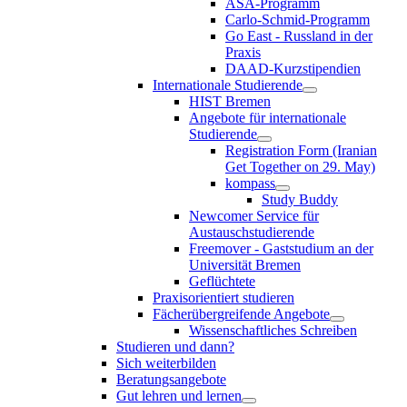
ASA-Programm
Carlo-Schmid-Programm
Go East - Russland in der
Praxis
DAAD-Kurzstipendien
Internationale Studierende
HIST Bremen
Angebote für internationale
Studierende
Registration Form (Iranian
Get Together on 29. May)
kompass
Study Buddy
Newcomer Service für
Austauschstudierende
Freemover - Gaststudium an der
Universität Bremen
Geflüchtete
Praxisorientiert studieren
Fächerübergreifende Angebote
Wissenschaftliches Schreiben
Studieren und dann?
Sich weiterbilden
Beratungsangebote
Gut lehren und lernen