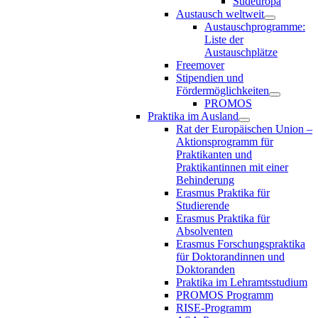
Südeuropa
Austausch weltweit
Austauschprogramme:
Liste der
Austauschplätze
Freemover
Stipendien und
Fördermöglichkeiten
PROMOS
Praktika im Ausland
Rat der Europäischen Union –
Aktionsprogramm für
Praktikanten und
Praktikantinnen mit einer
Behinderung
Erasmus Praktika für
Studierende
Erasmus Praktika für
Absolventen
Erasmus Forschungspraktika
für Doktorandinnen und
Doktoranden
Praktika im Lehramtsstudium
PROMOS Programm
RISE-Programm