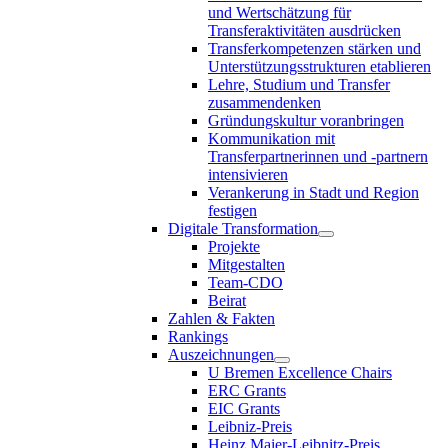
und Wertschätzung für
Transferaktivitäten ausdrücken
Transferkompetenzen stärken und
Unterstützungsstrukturen etablieren
Lehre, Studium und Transfer
zusammendenken
Gründungskultur voranbringen
Kommunikation mit
Transferpartnerinnen und -partnern
intensivieren
Verankerung in Stadt und Region
festigen
Digitale Transformation
Projekte
Mitgestalten
Team-CDO
Beirat
Zahlen & Fakten
Rankings
Auszeichnungen
U Bremen Excellence Chairs
ERC Grants
EIC Grants
Leibniz-Preis
Heinz Maier-Leibnitz-Preis