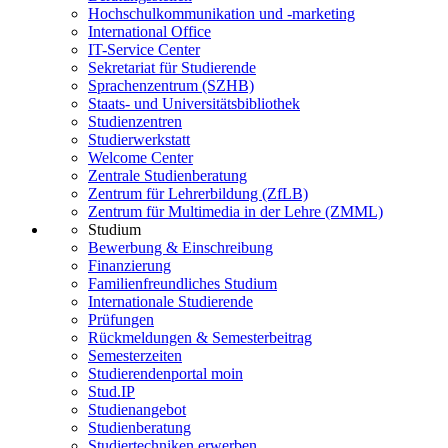
Hochschulkommunikation und -marketing
International Office
IT-Service Center
Sekretariat für Studierende
Sprachenzentrum (SZHB)
Staats- und Universitätsbibliothek
Studienzentren
Studierwerkstatt
Welcome Center
Zentrale Studienberatung
Zentrum für Lehrerbildung (ZfLB)
Zentrum für Multimedia in der Lehre (ZMML)
Studium
Bewerbung & Einschreibung
Finanzierung
Familienfreundliches Studium
Internationale Studierende
Prüfungen
Rückmeldungen & Semesterbeitrag
Semesterzeiten
Studierendenportal moin
Stud.IP
Studienangebot
Studienberatung
Studiertechniken erwerben