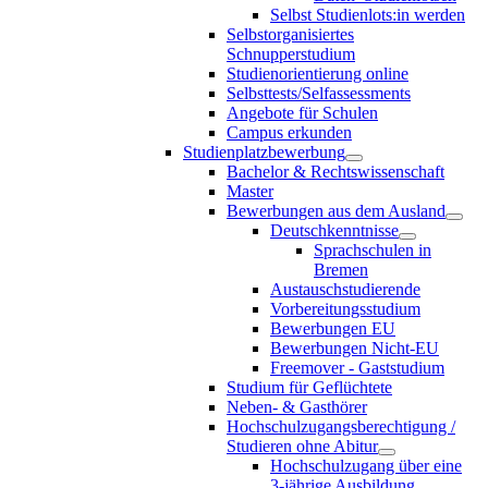
Selbst Studienlots:in werden
Selbstorganisiertes
Schnupperstudium
Studienorientierung online
Selbsttests/Selfassessments
Angebote für Schulen
Campus erkunden
Studienplatzbewerbung
Bachelor & Rechtswissenschaft
Master
Bewerbungen aus dem Ausland
Deutschkenntnisse
Sprachschulen in
Bremen
Austauschstudierende
Vorbereitungsstudium
Bewerbungen EU
Bewerbungen Nicht-EU
Freemover - Gaststudium
Studium für Geflüchtete
Neben- & Gasthörer
Hochschulzugangsberechtigung /
Studieren ohne Abitur
Hochschulzugang über eine
3-jährige Ausbildung