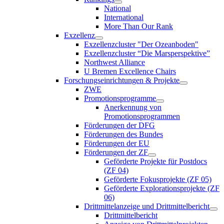
National
International
More Than Our Rank
Exzellenz
Exzellenzcluster "Der Ozeanboden"
Exzellenzcluster “Die Marsperspektive”
Northwest Alliance
U Bremen Excellence Chairs
Forschungseinrichtungen & Projekte
ZWE
Promotionsprogramme
Anerkennung von
Promotionsprogrammen
Förderungen der DFG
Förderungen des Bundes
Förderungen der EU
Förderungen der ZF
Geförderte Projekte für Postdocs
(ZF 04)
Geförderte Fokusprojekte (ZF 05)
Geförderte Explorationsprojekte (ZF
06)
Drittmittelanzeige und Drittmittelbericht
Drittmittelbericht