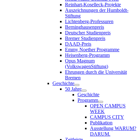
Reinhart-Koselleck-Projekte
Auszeichnungen der Humboldt-
Stiftung
Lichtenberg-Professuren
Berninghausenpreis
Deutscher Studienpreis
Bremer Studienpreis
DAAD-Preis
Emmy Noether Programme
Heisenberg-Programm
Opus Magnum
(VolkswagenStiftung)
Ehrungen durch die Universität
Bremen
Geschichte
50 Jahre
Geschichte
Programm
OPEN CAMPUS
WEEK
CAMPUS CITY
Publikation
Ausstellung WARUM?
DARUM.
Zeitleiste