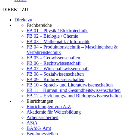
DIREKT ZU
Direkt zu
Fachbereiche
FB 01 – Physik / Elektrotechnik
FB 02 – Biologie / Chemie
FB 03 – Mathematik / Informatik
FB 04 – Produktionstechnik – Maschinenbau &
Verfahrenstechnik
FB 05 – Geowissenschaften
FB 06 – Rechtswissenschaft
FB 07 – Wirtschaftswissenschaft
FB 08 – Sozialwissenschaften
FB 09 – Kulturwissenschaften
FB 10 – Sprach- und Literaturwissenschaften
FB 11 – Human- und Gesundheitswissenschaften
FB 12 – Erziehungs- und Bildungswissenschaften
Einrichtungen
Einrichtungen von A-Z
Akademie für Weiterbildung
Arbeitssicherheit
AStA
BAföG-Amt
Beratungsstellen