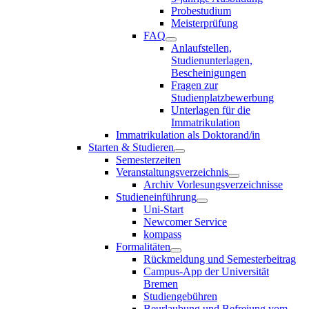
Probestudium
Meisterprüfung
FAQ
Anlaufstellen,
Studienunterlagen,
Bescheinigungen
Fragen zur
Studienplatzbewerbung
Unterlagen für die
Immatrikulation
Immatrikulation als Doktorand/in
Starten & Studieren
Semesterzeiten
Veranstaltungsverzeichnis
Archiv Vorlesungsverzeichnisse
Studieneinführung
Uni-Start
Newcomer Service
kompass
Formalitäten
Rückmeldung und Semesterbeitrag
Campus-App der Universität
Bremen
Studiengebühren
Beurlaubung und Befreiung vom