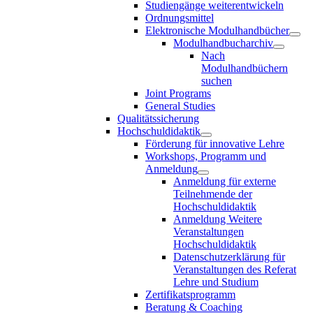
Studiengänge weiterentwickeln
Ordnungsmittel
Elektronische Modulhandbücher
Modulhandbucharchiv
Nach
Modulhandbüchern
suchen
Joint Programs
General Studies
Qualitätssicherung
Hochschuldidaktik
Förderung für innovative Lehre
Workshops, Programm und
Anmeldung
Anmeldung für externe
Teilnehmende der
Hochschuldidaktik
Anmeldung Weitere
Veranstaltungen
Hochschuldidaktik
Datenschutzerklärung für
Veranstaltungen des Referat
Lehre und Studium
Zertifikatsprogramm
Beratung & Coaching