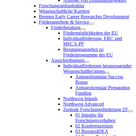
Anzeige von Drittmittelprojekten
Forschungsinfrastruktur
Wissenschaftliche Karriere
Bremen Early Career Researcher Development
Förderangebote & Service
Förderberatung
Fördermöglichkeiten der EU
Individualförderung: ERC und
MSCA-PF
Beratungsangebot zu
Förderprogramme der EU
Ausschreibungen
Individualförderung herausragender
Wissenschaftler:innen
Antragsformular Success
Bonus
Antragsformular Preparation
Funding
Northwest Impuls
Northwest Advanced
Zentrale Forschungsförderung ZF
01 Impulse für
Forschungsvorhaben
02 Konferenzreisen
03 BremenIDEA