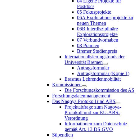
04 Eigene Projekte für
Postdocs
05 Fokusprojekte
06A Explorationsprojekte zu
neuen Themen
06B Interdisziplinäre
Explorationsprojekte
07 Verbundvorhaben
08 Prämien
Bremer Studienpreis
Internationalisierungsfonds der
Universität Bremen
Antragsformular
Antragsformular (Kopie 1)
Erasmus Lehrendenmobilität
Kommissionen
Die Forschungskommission des AS
Forschungsdatenmanagement
Das Nagoya Protokoll und ABS
Projektabfrage zum Nagoya-
Protokoll und zur EU-ABS-
Verordnung
Informationen zum Datenschutz
gemäß Art. 13 DS-GVO
Stipendien