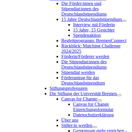
Die Förder:innen und
Stipendiat:innen des
Deutschlandstipendiums
15 Jahre Deutschlandstipendium
Interview mit Förderin
15 Jahre, 15 Gesichter
Spendenaktion
Begleitprogramm: BremenConnect
Rückblick: Matching Challenge
2024/2025
Förderin/Förderer werden
Die Stipendiat:innen des
Deutschlandstipendiums
Stipendiat werden
Förderantrag für das
Deutschlandstipendium
Stiftungsprofessuren
Die Stiftung der Universität Bremen
Canvas for Change
Canvas for Change
Einreichungsformular
Datenschutzerklärung
Über uns
Stifter:in werden
Gemeinsam mehr erreichen -