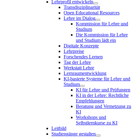
Lehrprofil entwickeln
Transdisziplinarität
Open Educational Resources
Lehre im Dialog
Kommission für Lehre und
Studium
Die Kommission für Lehre
und Studium lädt ein
Digitale Konzepte
Lehrpreise
Forschendes Lernen
Tag der Lehre
Werkstatt Lehre
Lernraumentwicklung
KI-basierte Systeme für Lehre und
Studium
KI für Lehre und Prüfungen
KI in der Lehre: Rechtliche
Empfehlungen
Beratung und Vernetzung zu
KI
Workshops und
Selbstlernkurse zu KI
Leitbild
Studiengänge gestalten