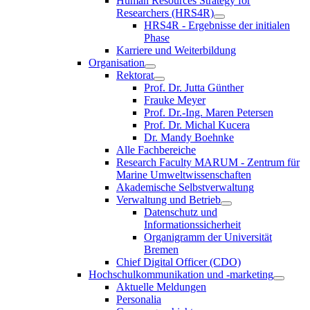
Human Resources Strategy for
Researchers (HRS4R)
HRS4R - Ergebnisse der initialen
Phase
Karriere und Weiterbildung
Organisation
Rektorat
Prof. Dr. Jutta Günther
Frauke Meyer
Prof. Dr.-Ing. Maren Petersen
Prof. Dr. Michal Kucera
Dr. Mandy Boehnke
Alle Fachbereiche
Research Faculty MARUM - Zentrum für
Marine Umweltwissenschaften
Akademische Selbstverwaltung
Verwaltung und Betrieb
Datenschutz und
Informationssicherheit
Organigramm der Universität
Bremen
Chief Digital Officer (CDO)
Hochschulkommunikation und -marketing
Aktuelle Meldungen
Personalia