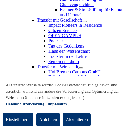
Chancengleichheit
Kellner & Stoll-Stiftung für Klima
und Umwelt
Transfer mit Gesellschaft
Impact Pioneers in Residence
Citizen Science
OPEN CAMPUS
Podcasts
Tag des Gedenkens
Haus der Wissenschaft
Transfer in der Lehre
Seniorenstudium
Transfer mit Wirtschaft
Uni Bremen Campus GmbH
Erfindungen und Schutzrechte
Partnerschaften und Beteiligungen
Auf unserer Webseite werden Cookies verwendet. Einige davon sind
Recruiting an der Universität Bremen
essentiell, während uns andere die Verbesserung und Optimierung der
Weiterbildung an der Universität Bremen
Transfer mit Schule
Website im Sinne der Nutzenden ermöglichen. (
Schülerinnen und Schüler
Datenschutzerklärung
|
Impressum
)
MINT-Schnupperstudium
Schulklassen
Lehrkräfte
Einstellungen
Ablehnen
Akzeptieren
Gründungsunterstützung
UniTransfer - Servicestelle für Transferaktivitäten