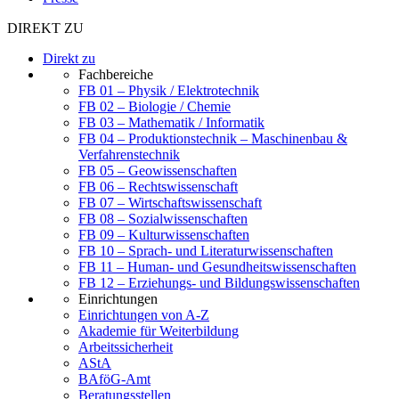
DIREKT ZU
Direkt zu
Fachbereiche
FB 01 – Physik / Elektrotechnik
FB 02 – Biologie / Chemie
FB 03 – Mathematik / Informatik
FB 04 – Produktionstechnik – Maschinenbau &
Verfahrenstechnik
FB 05 – Geowissenschaften
FB 06 – Rechtswissenschaft
FB 07 – Wirtschaftswissenschaft
FB 08 – Sozialwissenschaften
FB 09 – Kulturwissenschaften
FB 10 – Sprach- und Literaturwissenschaften
FB 11 – Human- und Gesundheitswissenschaften
FB 12 – Erziehungs- und Bildungswissenschaften
Einrichtungen
Einrichtungen von A-Z
Akademie für Weiterbildung
Arbeitssicherheit
AStA
BAföG-Amt
Beratungsstellen