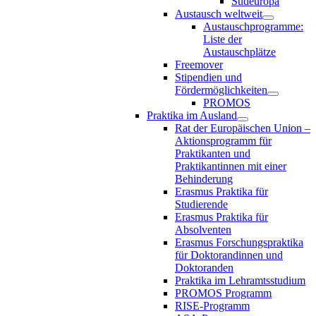
Südeuropa
Austausch weltweit
Austauschprogramme:
Liste der
Austauschplätze
Freemover
Stipendien und
Fördermöglichkeiten
PROMOS
Praktika im Ausland
Rat der Europäischen Union –
Aktionsprogramm für
Praktikanten und
Praktikantinnen mit einer
Behinderung
Erasmus Praktika für
Studierende
Erasmus Praktika für
Absolventen
Erasmus Forschungspraktika
für Doktorandinnen und
Doktoranden
Praktika im Lehramtsstudium
PROMOS Programm
RISE-Programm