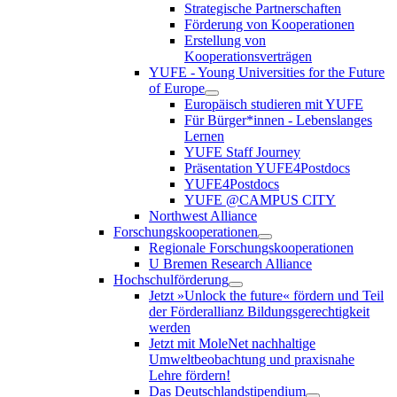
Strategische Partnerschaften
Förderung von Kooperationen
Erstellung von
Kooperationsverträgen
YUFE - Young Universities for the Future
of Europe
Europäisch studieren mit YUFE
Für Bürger*innen - Lebenslanges
Lernen
YUFE Staff Journey
Präsentation YUFE4Postdocs
YUFE4Postdocs
YUFE @CAMPUS CITY
Northwest Alliance
Forschungskooperationen
Regionale Forschungskooperationen
U Bremen Research Alliance
Hochschulförderung
Jetzt »Unlock the future« fördern und Teil
der Förderallianz Bildungsgerechtigkeit
werden
Jetzt mit MoleNet nachhaltige
Umweltbeobachtung und praxisnahe
Lehre fördern!
Das Deutschlandstipendium