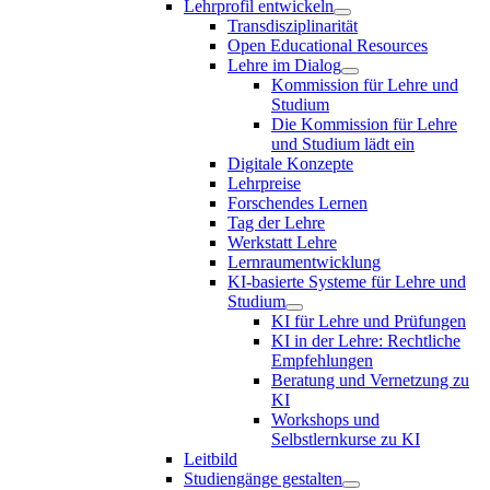
Lehrprofil entwickeln
Transdisziplinarität
Open Educational Resources
Lehre im Dialog
Kommission für Lehre und
Studium
Die Kommission für Lehre
und Studium lädt ein
Digitale Konzepte
Lehrpreise
Forschendes Lernen
Tag der Lehre
Werkstatt Lehre
Lernraumentwicklung
KI-basierte Systeme für Lehre und
Studium
KI für Lehre und Prüfungen
KI in der Lehre: Rechtliche
Empfehlungen
Beratung und Vernetzung zu
KI
Workshops und
Selbstlernkurse zu KI
Leitbild
Studiengänge gestalten