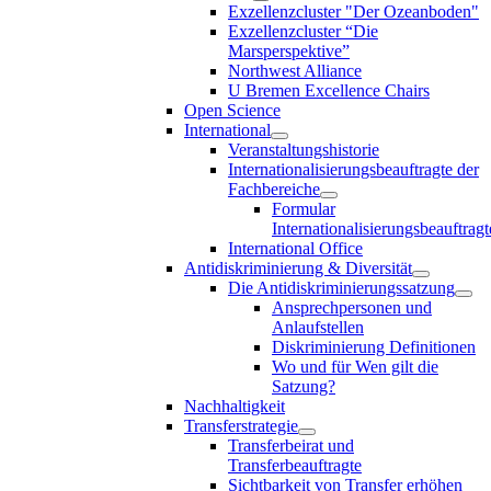
Exzellenzcluster "Der Ozeanboden"
Exzellenzcluster “Die
Marsperspektive”
Northwest Alliance
U Bremen Excellence Chairs
Open Science
International
Veranstaltungshistorie
Internationalisierungsbeauftragte der
Fachbereiche
Formular
Internationalisierungsbeauftragt
International Office
Antidiskriminierung & Diversität
Die Antidiskriminierungssatzung
Ansprechpersonen und
Anlaufstellen
Diskriminierung Definitionen
Wo und für Wen gilt die
Satzung?
Nachhaltigkeit
Transferstrategie
Transferbeirat und
Transferbeauftragte
Sichtbarkeit von Transfer erhöhen