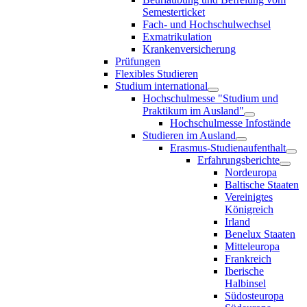
Semesterticket
Fach- und Hochschulwechsel
Exmatrikulation
Krankenversicherung
Prüfungen
Flexibles Studieren
Studium international
Hochschulmesse "Studium und
Praktikum im Ausland"
Hochschulmesse Infostände
Studieren im Ausland
Erasmus-Studienaufenthalt
Erfahrungsberichte
Nordeuropa
Baltische Staaten
Vereinigtes
Königreich
Irland
Benelux Staaten
Mitteleuropa
Frankreich
Iberische
Halbinsel
Südosteuropa