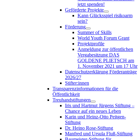
jetzt spenden!
Geförderte Projekte
Kann Glücksspiel risikoarm
sein?
Förderung
Summer of Skills
World Youth Forum Grant
Projektprofile
Anmeldung zur öffentlichen
Vergabesitzung DAS
GOLDENE PLIETSCH am
1. November 2021 um 17 Uhr
Datenschutzerklärung Förderanträge
2026/27
Stifter:innen
Transparenzinformationen für die
Öffentlichkeit
Treuhandstiftungen
Iris und Hartmut Jürgens Stiftung –
Chance auf ein neues Leben
Karin und Heinz-Otto Peitgen-
Stiftung
Dr. Heino Rose-Stiftung
Manfred und Ursula Fluß-Stiftung
Baumeister-Stiftung für