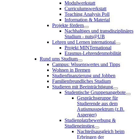
Modulwerkstatt
Curriculumswerkstatt
Teaching Analysis Poll
Information & Material
Projekte fördern
Nachhaltiges und transdisziplinäres
Studium - nuts@UB
Lehren und Lernen international
Projekt MINTernational
Erasmus-Lehrendenmobilität
Rund ums Studium
Campus: Wissenswertes und Tipps
Wohnen in Bremen
Studienfinanzierung und Jobben
Familienfreundliches Studium
Studieren mit Beeinträchtigung
Studentische Gruppenangebote
Gesprächsgruppe für
Studierende aus dem
Autismusspektrum (z.B.
Asperger)
Studienplatzbewerbung &
Studieneinstieg
Nachteilsausgleich beim
Erbringen der