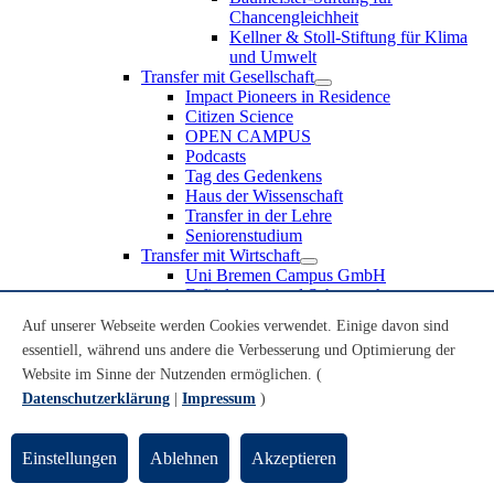
Chancengleichheit
Kellner & Stoll-Stiftung für Klima
und Umwelt
Transfer mit Gesellschaft
Impact Pioneers in Residence
Citizen Science
OPEN CAMPUS
Podcasts
Tag des Gedenkens
Haus der Wissenschaft
Transfer in der Lehre
Seniorenstudium
Transfer mit Wirtschaft
Uni Bremen Campus GmbH
Erfindungen und Schutzrechte
Partnerschaften und Beteiligungen
Auf unserer Webseite werden Cookies verwendet. Einige davon sind
Recruiting an der Universität Bremen
essentiell, während uns andere die Verbesserung und Optimierung der
Weiterbildung an der Universität Bremen
Transfer mit Schule
Website im Sinne der Nutzenden ermöglichen. (
Schülerinnen und Schüler
Datenschutzerklärung
|
Impressum
)
MINT-Schnupperstudium
Schulklassen
Lehrkräfte
Einstellungen
Ablehnen
Akzeptieren
Gründungsunterstützung
UniTransfer - Servicestelle für Transferaktivitäten