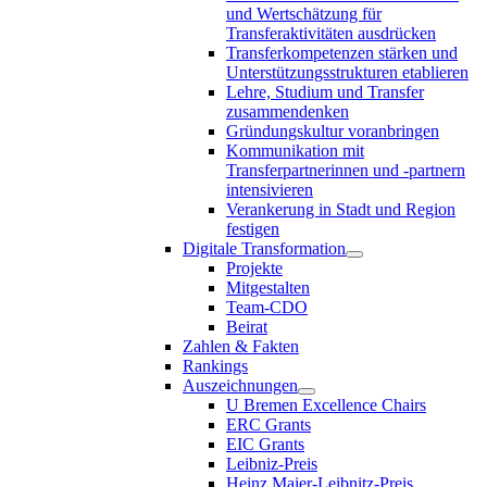
und Wertschätzung für
Transferaktivitäten ausdrücken
Transferkompetenzen stärken und
Unterstützungsstrukturen etablieren
Lehre, Studium und Transfer
zusammendenken
Gründungskultur voranbringen
Kommunikation mit
Transferpartnerinnen und -partnern
intensivieren
Verankerung in Stadt und Region
festigen
Digitale Transformation
Projekte
Mitgestalten
Team-CDO
Beirat
Zahlen & Fakten
Rankings
Auszeichnungen
U Bremen Excellence Chairs
ERC Grants
EIC Grants
Leibniz-Preis
Heinz Maier-Leibnitz-Preis