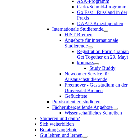
ASA-Programm
Carlo-Schmid-Programm
Go East - Russland in der
Praxis
DAAD-Kurzstipendien
Internationale Studierende
HIST Bremen
Angebote für internationale
Studierende
Registration Form (Iranian
Get Together on 29. May)
kompass
Study Buddy
Newcomer Service für
Austauschstudierende
Freemover - Gaststudium an der
Universität Bremen
Geflüchtete
Praxisorientiert studieren
Fächerübergreifende Angebote
Wissenschaftliches Schreiben
Studieren und dann?
Sich weiterbilden
Beratungsangebote
Gut lehren und lernen