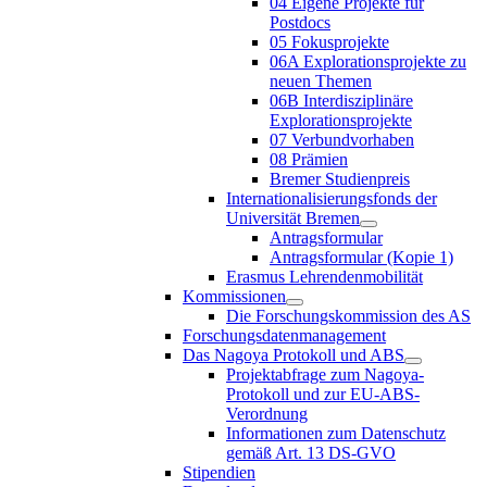
04 Eigene Projekte für
Postdocs
05 Fokusprojekte
06A Explorationsprojekte zu
neuen Themen
06B Interdisziplinäre
Explorationsprojekte
07 Verbundvorhaben
08 Prämien
Bremer Studienpreis
Internationalisierungsfonds der
Universität Bremen
Antragsformular
Antragsformular (Kopie 1)
Erasmus Lehrendenmobilität
Kommissionen
Die Forschungskommission des AS
Forschungsdatenmanagement
Das Nagoya Protokoll und ABS
Projektabfrage zum Nagoya-
Protokoll und zur EU-ABS-
Verordnung
Informationen zum Datenschutz
gemäß Art. 13 DS-GVO
Stipendien