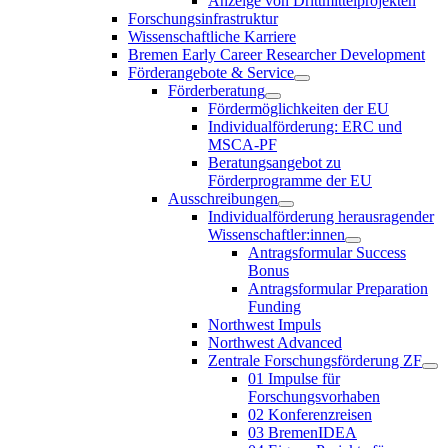
Anzeige von Drittmittelprojekten
Forschungsinfrastruktur
Wissenschaftliche Karriere
Bremen Early Career Researcher Development
Förderangebote & Service
Förderberatung
Fördermöglichkeiten der EU
Individualförderung: ERC und
MSCA-PF
Beratungsangebot zu
Förderprogramme der EU
Ausschreibungen
Individualförderung herausragender
Wissenschaftler:innen
Antragsformular Success
Bonus
Antragsformular Preparation
Funding
Northwest Impuls
Northwest Advanced
Zentrale Forschungsförderung ZF
01 Impulse für
Forschungsvorhaben
02 Konferenzreisen
03 BremenIDEA