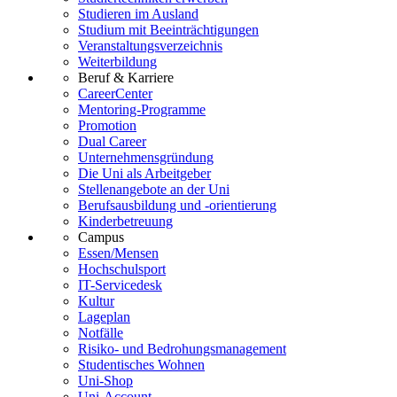
Studieren im Ausland
Studium mit Beeinträchtigungen
Veranstaltungsverzeichnis
Weiterbildung
Beruf & Karriere
CareerCenter
Mentoring-Programme
Promotion
Dual Career
Unternehmensgründung
Die Uni als Arbeitgeber
Stellenangebote an der Uni
Berufsausbildung und -orientierung
Kinderbetreuung
Campus
Essen/Mensen
Hochschulsport
IT-Servicedesk
Kultur
Lageplan
Notfälle
Risiko- und Bedrohungsmanagement
Studentisches Wohnen
Uni-Shop
Uni-Account