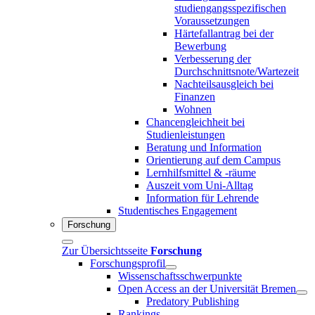
studiengangsspezifischen
Voraussetzungen
Härtefallantrag bei der
Bewerbung
Verbesserung der
Durchschnittsnote/Wartezeit
Nachteilsausgleich bei
Finanzen
Wohnen
Chancengleichheit bei
Studienleistungen
Beratung und Information
Orientierung auf dem Campus
Lernhilfsmittel & -räume
Auszeit vom Uni-Alltag
Information für Lehrende
Studentisches Engagement
Forschung
Zur Übersichtsseite
Forschung
Forschungsprofil
Wissenschaftsschwerpunkte
Open Access an der Universität Bremen
Predatory Publishing
Rankings