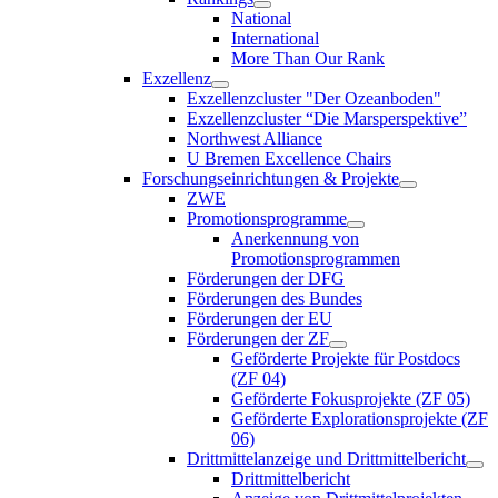
National
International
More Than Our Rank
Exzellenz
Exzellenzcluster "Der Ozeanboden"
Exzellenzcluster “Die Marsperspektive”
Northwest Alliance
U Bremen Excellence Chairs
Forschungseinrichtungen & Projekte
ZWE
Promotionsprogramme
Anerkennung von
Promotionsprogrammen
Förderungen der DFG
Förderungen des Bundes
Förderungen der EU
Förderungen der ZF
Geförderte Projekte für Postdocs
(ZF 04)
Geförderte Fokusprojekte (ZF 05)
Geförderte Explorationsprojekte (ZF
06)
Drittmittelanzeige und Drittmittelbericht
Drittmittelbericht