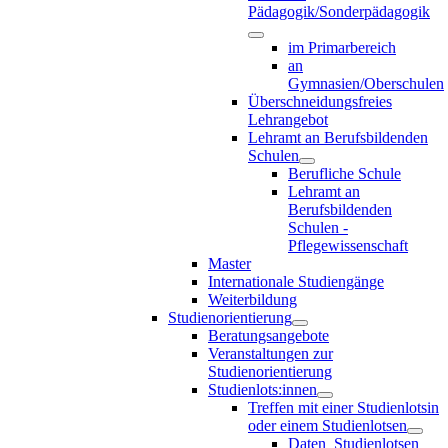
Pädagogik/Sonderpädagogik
im Primarbereich
an
Gymnasien/Oberschulen
Überschneidungsfreies
Lehrangebot
Lehramt an Berufsbildenden
Schulen
Berufliche Schule
Lehramt an
Berufsbildenden
Schulen -
Pflegewissenschaft
Master
Internationale Studiengänge
Weiterbildung
Studienorientierung
Beratungsangebote
Veranstaltungen zur
Studienorientierung
Studienlots:innen
Treffen mit einer Studienlotsin
oder einem Studienlotsen
Daten_Studienlotsen