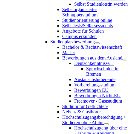
Selbst Studienlots:in werden
Selbstorganisiertes
Schnupperstudium
Studienorientierung online
Selbsttests/Selfassessments
Angebote für Schulen
Campus erkunden
Studienplatzbewerbung
Bachelor & Rechtswissenschaft
Master
Bewerbungen aus dem Ausland
Deutschkenntnisse
Sprachschulen in
Bremen
Austauschstudierende
Vorbereitungsstudium
Bewerbungen EU
Bewerbungen Nicht-EU
Freemover - Gaststudium
Studium für Geflüchtete
Neben- & Gasthörer
Hochschulzugangsberechtigung /
Studieren ohne Abitur
Hochschulzugang über eine
3-jährige Ausbildung