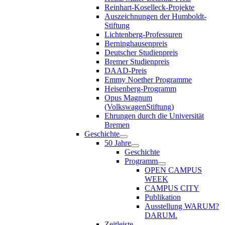
Reinhart-Koselleck-Projekte
Auszeichnungen der Humboldt-
Stiftung
Lichtenberg-Professuren
Berninghausenpreis
Deutscher Studienpreis
Bremer Studienpreis
DAAD-Preis
Emmy Noether Programme
Heisenberg-Programm
Opus Magnum
(VolkswagenStiftung)
Ehrungen durch die Universität
Bremen
Geschichte
50 Jahre
Geschichte
Programm
OPEN CAMPUS
WEEK
CAMPUS CITY
Publikation
Ausstellung WARUM?
DARUM.
Zeitleiste