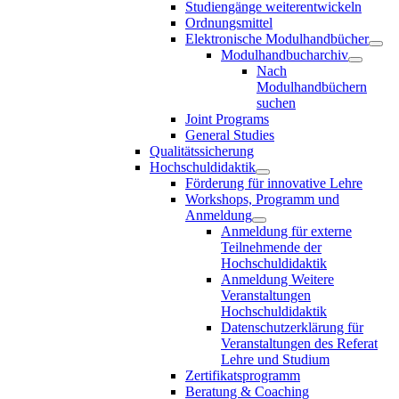
Studiengänge weiterentwickeln
Ordnungsmittel
Elektronische Modulhandbücher
Modulhandbucharchiv
Nach
Modulhandbüchern
suchen
Joint Programs
General Studies
Qualitätssicherung
Hochschuldidaktik
Förderung für innovative Lehre
Workshops, Programm und
Anmeldung
Anmeldung für externe
Teilnehmende der
Hochschuldidaktik
Anmeldung Weitere
Veranstaltungen
Hochschuldidaktik
Datenschutzerklärung für
Veranstaltungen des Referat
Lehre und Studium
Zertifikatsprogramm
Beratung & Coaching