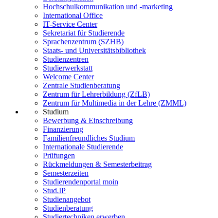
Hochschulkommunikation und -marketing
International Office
IT-Service Center
Sekretariat für Studierende
Sprachenzentrum (SZHB)
Staats- und Universitätsbibliothek
Studienzentren
Studierwerkstatt
Welcome Center
Zentrale Studienberatung
Zentrum für Lehrerbildung (ZfLB)
Zentrum für Multimedia in der Lehre (ZMML)
Studium
Bewerbung & Einschreibung
Finanzierung
Familienfreundliches Studium
Internationale Studierende
Prüfungen
Rückmeldungen & Semesterbeitrag
Semesterzeiten
Studierendenportal moin
Stud.IP
Studienangebot
Studienberatung
Studiertechniken erwerben