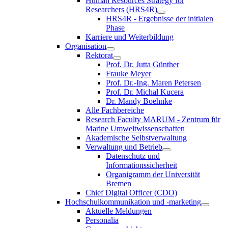
Human Resources Strategy for
Researchers (HRS4R)
HRS4R - Ergebnisse der initialen
Phase
Karriere und Weiterbildung
Organisation
Rektorat
Prof. Dr. Jutta Günther
Frauke Meyer
Prof. Dr.-Ing. Maren Petersen
Prof. Dr. Michal Kucera
Dr. Mandy Boehnke
Alle Fachbereiche
Research Faculty MARUM - Zentrum für
Marine Umweltwissenschaften
Akademische Selbstverwaltung
Verwaltung und Betrieb
Datenschutz und
Informationssicherheit
Organigramm der Universität
Bremen
Chief Digital Officer (CDO)
Hochschulkommunikation und -marketing
Aktuelle Meldungen
Personalia