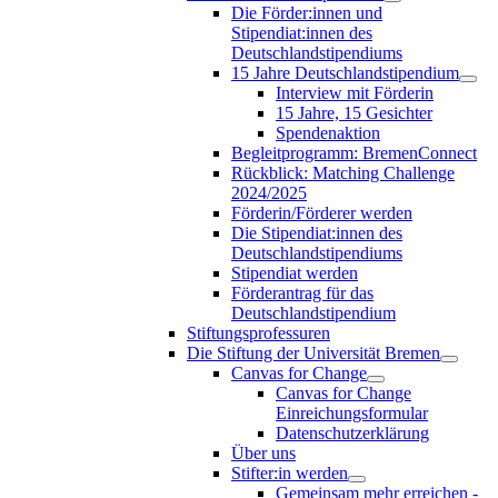
Die Förder:innen und
Stipendiat:innen des
Deutschlandstipendiums
15 Jahre Deutschlandstipendium
Interview mit Förderin
15 Jahre, 15 Gesichter
Spendenaktion
Begleitprogramm: BremenConnect
Rückblick: Matching Challenge
2024/2025
Förderin/Förderer werden
Die Stipendiat:innen des
Deutschlandstipendiums
Stipendiat werden
Förderantrag für das
Deutschlandstipendium
Stiftungsprofessuren
Die Stiftung der Universität Bremen
Canvas for Change
Canvas for Change
Einreichungsformular
Datenschutzerklärung
Über uns
Stifter:in werden
Gemeinsam mehr erreichen -