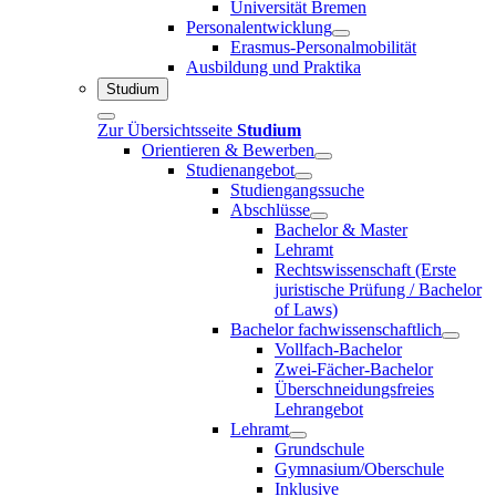
Universität Bremen
Personalentwicklung
Erasmus-Personalmobilität
Ausbildung und Praktika
Studium
Zur Übersichtsseite
Studium
Orientieren & Bewerben
Studienangebot
Studiengangssuche
Abschlüsse
Bachelor & Master
Lehramt
Rechtswissenschaft (Erste
juristische Prüfung / Bachelor
of Laws)
Bachelor fachwissenschaftlich
Vollfach-Bachelor
Zwei-Fächer-Bachelor
Überschneidungsfreies
Lehrangebot
Lehramt
Grundschule
Gymnasium/Oberschule
Inklusive