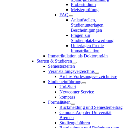
Probestudium
Meisterprüfung
FAQ
Anlaufstellen,
Studienunterlagen,
Bescheinigungen
Fragen zur
Studienplatzbewerbung
Unterlagen für die
Immatrikulation
Immatrikulation als Doktorand/in
Starten & Studieren
Semesterzeiten
Veranstaltungsverzeichnis
Archiv Vorlesungsverzeichnisse
Studieneinführung
Uni-Start
Newcomer Service
kompass
Formalitäten
Rückmeldung und Semesterbeitrag
Campus-App der Universität
Bremen
Studiengebühren
Beurlaubung und Befreiung vom