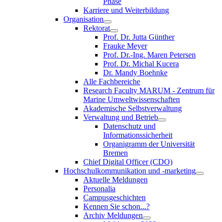
Phase
Karriere und Weiterbildung
Organisation
Rektorat
Prof. Dr. Jutta Günther
Frauke Meyer
Prof. Dr.-Ing. Maren Petersen
Prof. Dr. Michal Kucera
Dr. Mandy Boehnke
Alle Fachbereiche
Research Faculty MARUM - Zentrum für
Marine Umweltwissenschaften
Akademische Selbstverwaltung
Verwaltung und Betrieb
Datenschutz und
Informationssicherheit
Organigramm der Universität
Bremen
Chief Digital Officer (CDO)
Hochschulkommunikation und -marketing
Aktuelle Meldungen
Personalia
Campusgeschichten
Kennen Sie schon...?
Archiv Meldungen