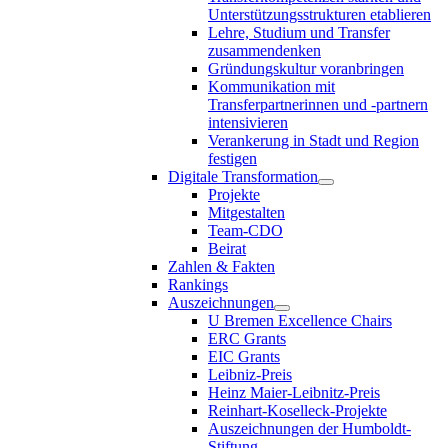
Unterstützungsstrukturen etablieren
Lehre, Studium und Transfer
zusammendenken
Gründungskultur voranbringen
Kommunikation mit
Transferpartnerinnen und -partnern
intensivieren
Verankerung in Stadt und Region
festigen
Digitale Transformation
Projekte
Mitgestalten
Team-CDO
Beirat
Zahlen & Fakten
Rankings
Auszeichnungen
U Bremen Excellence Chairs
ERC Grants
EIC Grants
Leibniz-Preis
Heinz Maier-Leibnitz-Preis
Reinhart-Koselleck-Projekte
Auszeichnungen der Humboldt-
Stiftung