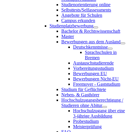
Studienorientierung online
Selbsttests/Selfassessments
Angebote für Schulen
Campus erkunden
Studienplatzbewerbung
Bachelor & Rechtswissenschaft
Master
Bewerbungen aus dem Ausland
Deutschkenntnisse
Sprachschulen in
Bremen
Austauschstudierende
Vorbereitungsstudium
Bewerbungen EU
Bewerbungen Nicht-EU
Freemover - Gaststudium
Studium für Geflüchtete
Neben- & Gasthörer
Hochschulzugangsberechtigung /
Studieren ohne Abitur
Hochschulzugang über eine
3-jährige Ausbildung
Probestudium
Meisterprüfung
FAQ