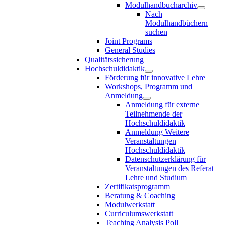
Modulhandbucharchiv
Nach
Modulhandbüchern
suchen
Joint Programs
General Studies
Qualitätssicherung
Hochschuldidaktik
Förderung für innovative Lehre
Workshops, Programm und
Anmeldung
Anmeldung für externe
Teilnehmende der
Hochschuldidaktik
Anmeldung Weitere
Veranstaltungen
Hochschuldidaktik
Datenschutzerklärung für
Veranstaltungen des Referat
Lehre und Studium
Zertifikatsprogramm
Beratung & Coaching
Modulwerkstatt
Curriculumswerkstatt
Teaching Analysis Poll