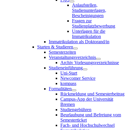
Anlaufstellen,
Studienunterlagen,
Bescheinigungen
Fragen zur
Studienplatzbewerbung
Unterlagen für die
Immatrikulation
Immatrikulation als Doktorand/in
Starten & Studieren
Semesterzeiten
Veranstaltungsverzeichnis
Archiv Vorlesungsverzeichnisse
Studieneinführung
Uni-Start
Newcomer Service
kompass
Formalitäten
Rückmeldung und Semesterbeitrag
Campus-App der Universität
Bremen
Studiengebühren
Beurlaubung und Befreiung vom
Semesterticket
Fach- und Hochschulwechsel