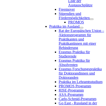
Liste der
Austauschplätze
Freemover
Stipendien und
Fördermöglichkeiten
PROMOS
Praktika im Ausland
Rat der Europäischen Union –
Aktionsprogramm für
Praktikanten und
Praktikantinnen mit einer
Behinderung
Erasmus Praktika für
Studierende
Erasmus Praktika für
Absolventen
Erasmus Forschungspraktika
für Doktorandinnen und
Doktoranden
Praktika im Lehramtsstudium
PROMOS Programm
RISE-Programm
ASA-Programm
Carlo-Schmid-Programm
Go East - Russland in der