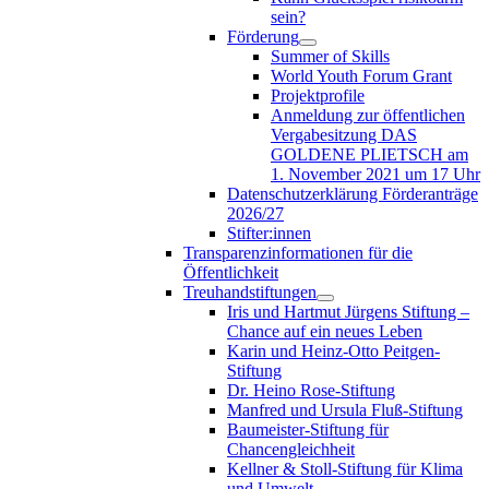
sein?
Förderung
Summer of Skills
World Youth Forum Grant
Projektprofile
Anmeldung zur öffentlichen
Vergabesitzung DAS
GOLDENE PLIETSCH am
1. November 2021 um 17 Uhr
Datenschutzerklärung Förderanträge
2026/27
Stifter:innen
Transparenzinformationen für die
Öffentlichkeit
Treuhandstiftungen
Iris und Hartmut Jürgens Stiftung –
Chance auf ein neues Leben
Karin und Heinz-Otto Peitgen-
Stiftung
Dr. Heino Rose-Stiftung
Manfred und Ursula Fluß-Stiftung
Baumeister-Stiftung für
Chancengleichheit
Kellner & Stoll-Stiftung für Klima
und Umwelt