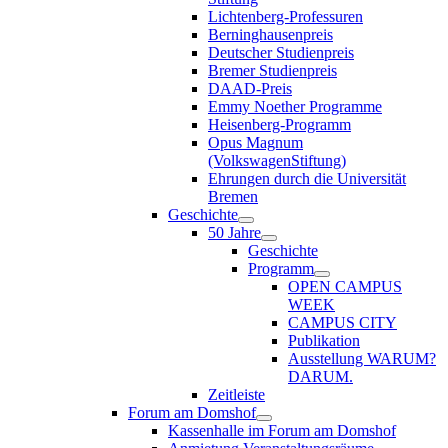
Lichtenberg-Professuren
Berninghausenpreis
Deutscher Studienpreis
Bremer Studienpreis
DAAD-Preis
Emmy Noether Programme
Heisenberg-Programm
Opus Magnum
(VolkswagenStiftung)
Ehrungen durch die Universität
Bremen
Geschichte
50 Jahre
Geschichte
Programm
OPEN CAMPUS
WEEK
CAMPUS CITY
Publikation
Ausstellung WARUM?
DARUM.
Zeitleiste
Forum am Domshof
Kassenhalle im Forum am Domshof