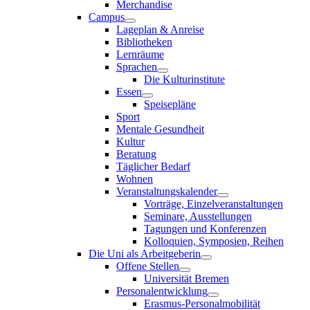
Merchandise
Campus
Lageplan & Anreise
Bibliotheken
Lernräume
Sprachen
Die Kulturinstitute
Essen
Speisepläne
Sport
Mentale Gesundheit
Kultur
Beratung
Täglicher Bedarf
Wohnen
Veranstaltungskalender
Vorträge, Einzelveranstaltungen
Seminare, Ausstellungen
Tagungen und Konferenzen
Kolloquien, Symposien, Reihen
Die Uni als Arbeitgeberin
Offene Stellen
Universität Bremen
Personalentwicklung
Erasmus-Personalmobilität