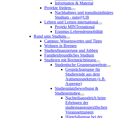
Information & Material
Projekte fördern
Nachhaltiges und transdisziplinäres
Studium - nuts@UB
Lehren und Lernen international
Projekt MINTernational
Erasmus-Lehrendenmobilität
Rund ums Studium
Campus: Wissenswertes und Tipps
Wohnen in Bremen
Studienfinanzierung und Jobben
Familienfreundliches Studium
Studieren mit Beeinträchtigung
Studentische Gruppenangebote
Gesprächsgruppe für
Studierende aus dem
Autismusspektrum (z.B.
Asperger)
Studienplatzbewerbung &
Studieneinstieg
Nachteilsausgleich beim
Erbringen der
studiengangsspezifischen
Voraussetzungen
Härtefallantrag bei der