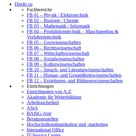
Direkt zu
Fachbereiche
FB 01 – Physik / Elektrotechnik
FB 02 – Biologie / Chemie
FB 03 – Mathematik / Informatik
FB 04 – Produktionstechnik – Maschinenbau &
Verfahrenstechnik
FB 05 – Geowissenschaften
FB 06 – Rechtswissenschaft
FB 07 – Wirtschaftswissenschaft
FB 08 – Sozialwissenschaften
FB 09 – Kulturwissenschaften
FB 10 – Sprach- und Literaturwissenschaften
FB 11 – Human- und Gesundheitswissenschaften
FB 12 – Erziehungs- und Bildungswissenschaften
Einrichtungen
Einrichtungen von A-Z
Akademie für Weiterbildung
Arbeitssicherheit
AStA
BAföG-Amt
Beratungsstellen
Hochschulkommunikation und -marketing
International Office
IT-Service Center