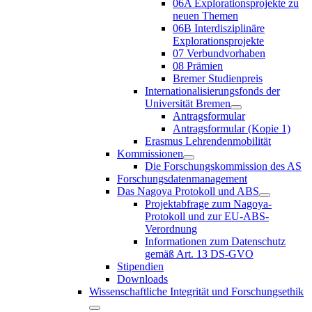
06A Explorationsprojekte zu
neuen Themen
06B Interdisziplinäre
Explorationsprojekte
07 Verbundvorhaben
08 Prämien
Bremer Studienpreis
Internationalisierungsfonds der
Universität Bremen
Antragsformular
Antragsformular (Kopie 1)
Erasmus Lehrendenmobilität
Kommissionen
Die Forschungskommission des AS
Forschungsdatenmanagement
Das Nagoya Protokoll und ABS
Projektabfrage zum Nagoya-
Protokoll und zur EU-ABS-
Verordnung
Informationen zum Datenschutz
gemäß Art. 13 DS-GVO
Stipendien
Downloads
Wissenschaftliche Integrität und Forschungsethik