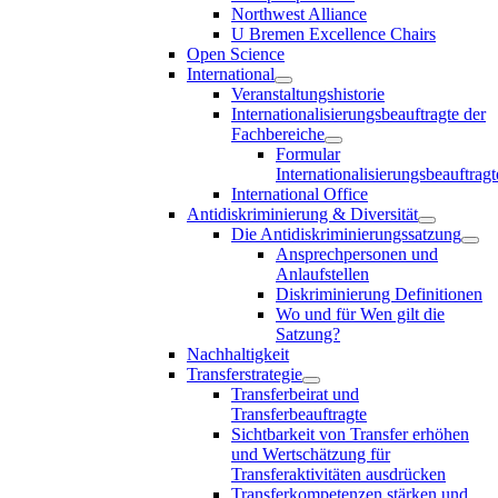
Northwest Alliance
U Bremen Excellence Chairs
Open Science
International
Veranstaltungshistorie
Internationalisierungsbeauftragte der
Fachbereiche
Formular
Internationalisierungsbeauftragt
International Office
Antidiskriminierung & Diversität
Die Antidiskriminierungssatzung
Ansprechpersonen und
Anlaufstellen
Diskriminierung Definitionen
Wo und für Wen gilt die
Satzung?
Nachhaltigkeit
Transferstrategie
Transferbeirat und
Transferbeauftragte
Sichtbarkeit von Transfer erhöhen
und Wertschätzung für
Transferaktivitäten ausdrücken
Transferkompetenzen stärken und