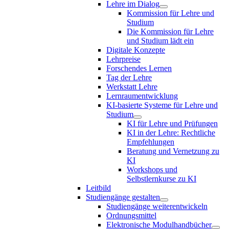
Lehre im Dialog
Kommission für Lehre und
Studium
Die Kommission für Lehre
und Studium lädt ein
Digitale Konzepte
Lehrpreise
Forschendes Lernen
Tag der Lehre
Werkstatt Lehre
Lernraumentwicklung
KI-basierte Systeme für Lehre und
Studium
KI für Lehre und Prüfungen
KI in der Lehre: Rechtliche
Empfehlungen
Beratung und Vernetzung zu
KI
Workshops und
Selbstlernkurse zu KI
Leitbild
Studiengänge gestalten
Studiengänge weiterentwickeln
Ordnungsmittel
Elektronische Modulhandbücher