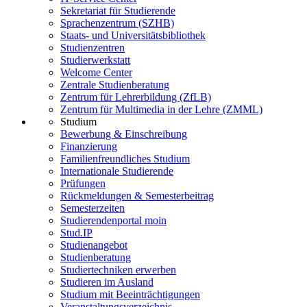
Sekretariat für Studierende
Sprachenzentrum (SZHB)
Staats- und Universitätsbibliothek
Studienzentren
Studierwerkstatt
Welcome Center
Zentrale Studienberatung
Zentrum für Lehrerbildung (ZfLB)
Zentrum für Multimedia in der Lehre (ZMML)
Studium
Bewerbung & Einschreibung
Finanzierung
Familienfreundliches Studium
Internationale Studierende
Prüfungen
Rückmeldungen & Semesterbeitrag
Semesterzeiten
Studierendenportal moin
Stud.IP
Studienangebot
Studienberatung
Studiertechniken erwerben
Studieren im Ausland
Studium mit Beeinträchtigungen
Veranstaltungsverzeichnis