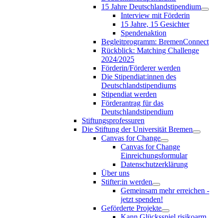
15 Jahre Deutschlandstipendium
Interview mit Förderin
15 Jahre, 15 Gesichter
Spendenaktion
Begleitprogramm: BremenConnect
Rückblick: Matching Challenge
2024/2025
Förderin/Förderer werden
Die Stipendiat:innen des
Deutschlandstipendiums
Stipendiat werden
Förderantrag für das
Deutschlandstipendium
Stiftungsprofessuren
Die Stiftung der Universität Bremen
Canvas for Change
Canvas for Change
Einreichungsformular
Datenschutzerklärung
Über uns
Stifter:in werden
Gemeinsam mehr erreichen -
jetzt spenden!
Geförderte Projekte
Kann Glücksspiel risikoarm