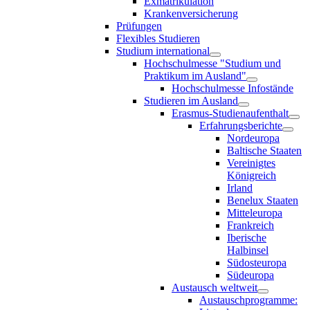
Exmatrikulation
Krankenversicherung
Prüfungen
Flexibles Studieren
Studium international
Hochschulmesse "Studium und
Praktikum im Ausland"
Hochschulmesse Infostände
Studieren im Ausland
Erasmus-Studienaufenthalt
Erfahrungsberichte
Nordeuropa
Baltische Staaten
Vereinigtes
Königreich
Irland
Benelux Staaten
Mitteleuropa
Frankreich
Iberische
Halbinsel
Südosteuropa
Südeuropa
Austausch weltweit
Austauschprogramme: