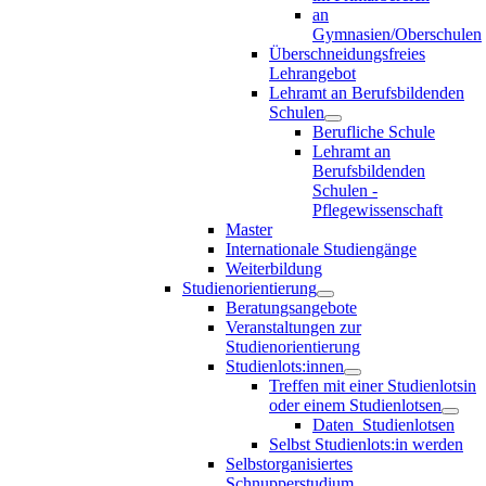
an
Gymnasien/Oberschulen
Überschneidungsfreies
Lehrangebot
Lehramt an Berufsbildenden
Schulen
Berufliche Schule
Lehramt an
Berufsbildenden
Schulen -
Pflegewissenschaft
Master
Internationale Studiengänge
Weiterbildung
Studienorientierung
Beratungsangebote
Veranstaltungen zur
Studienorientierung
Studienlots:innen
Treffen mit einer Studienlotsin
oder einem Studienlotsen
Daten_Studienlotsen
Selbst Studienlots:in werden
Selbstorganisiertes
Schnupperstudium