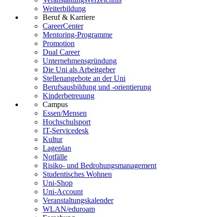
Weiterbildung
Beruf & Karriere
CareerCenter
Mentoring-Programme
Promotion
Dual Career
Unternehmensgründung
Die Uni als Arbeitgeber
Stellenangebote an der Uni
Berufsausbildung und -orientierung
Kinderbetreuung
Campus
Essen/Mensen
Hochschulsport
IT-Servicedesk
Kultur
Lageplan
Notfälle
Risiko- und Bedrohungsmanagement
Studentisches Wohnen
Uni-Shop
Uni-Account
Veranstaltungskalender
WLAN/eduroam