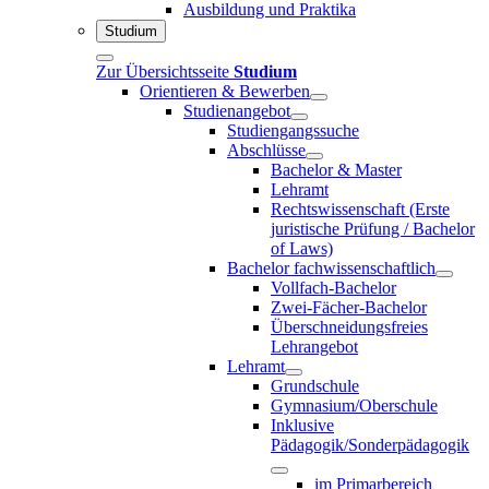
Ausbildung und Praktika
Studium
Zur Übersichtsseite
Studium
Orientieren & Bewerben
Studienangebot
Studiengangssuche
Abschlüsse
Bachelor & Master
Lehramt
Rechtswissenschaft (Erste
juristische Prüfung / Bachelor
of Laws)
Bachelor fachwissenschaftlich
Vollfach-Bachelor
Zwei-Fächer-Bachelor
Überschneidungsfreies
Lehrangebot
Lehramt
Grundschule
Gymnasium/Oberschule
Inklusive
Pädagogik/Sonderpädagogik
im Primarbereich