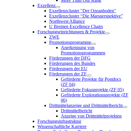
More Than Our Rank
Exzellenz
Exzellenzcluster "Der Ozeanboden"
Exzellenzcluster “Die Marsperspektive”
Northwest Alliance
U Bremen Excellence Chairs
Forschungseinrichtungen & Projekte
ZWE
Promotionsprogramme
Anerkennung von
Promotionsprogrammen
Förderungen der DFG
Förderungen des Bundes
Förderungen der EU
Förderungen der ZF
Geförderte Projekte für Postdocs
(ZF 04)
Geförderte Fokusprojekte (ZF 05)
Geförderte Explorationsprojekte (ZF
06)
Drittmittelanzeige und Drittmittelbericht
Drittmittelbericht
Anzeige von Drittmittelprojekten
Forschungsinfrastruktur
Wissenschaftliche Karriere