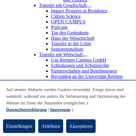
Transfer mit Gesellschaft
Impact Pioneers in Residence
Citizen Science
OPEN CAMPUS
Podcasts
Tag des Gedenkens
Haus der Wissenschaft
Transfer in der Lehre
Seniorenstudium
Transfer mit Wirtschaft
Uni Bremen Campus GmbH
Erfindungen und Schutzrechte
Partnerschaften und Beteiligungen
Recruiting an der Universität Bremen
Weiterbildung an der Universität Bremen
Transfer mit Schule
Auf unserer Webseite werden Cookies verwendet. Einige davon sind
Schülerinnen und Schüler
essentiell, während uns andere die Verbesserung und Optimierung der
MINT-Schnupperstudium
Website im Sinne der Nutzenden ermöglichen. (
Schulklassen
Lehrkräfte
Datenschutzerklärung
|
Impressum
)
Gründungsunterstützung
UniTransfer - Servicestelle für Transferaktivitäten
Einstellungen
Ablehnen
Akzeptieren
Transfermagazin der Universität Bremen