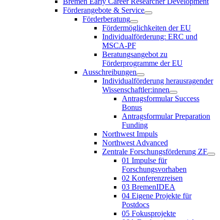
Bremen Early Career Researcher Development
Förderangebote & Service
Förderberatung
Fördermöglichkeiten der EU
Individualförderung: ERC und
MSCA-PF
Beratungsangebot zu
Förderprogramme der EU
Ausschreibungen
Individualförderung herausragender
Wissenschaftler:innen
Antragsformular Success
Bonus
Antragsformular Preparation
Funding
Northwest Impuls
Northwest Advanced
Zentrale Forschungsförderung ZF
01 Impulse für
Forschungsvorhaben
02 Konferenzreisen
03 BremenIDEA
04 Eigene Projekte für
Postdocs
05 Fokusprojekte