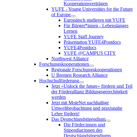
Kooperationsverträgen
YUFE - Young Universities for the Future
of Europe
Europäisch studieren mit YUFE
Für Bürger*innen - Lebenslanges
Lernen
YUFE Staff Journey
Präsentation YUFE4Postdocs
YUFE4Postdocs
YUFE @CAMPUS CITY
Northwest Alliance
Forschungskooperationen
Regionale Forschungskooperationen
U Bremen Research Alliance
Hochschulförderung
Jetzt »Unlock the future« fördern und Teil
der Förderallianz Bildungsgerechtigkeit
werden
Jetzt mit MoleNet nachhaltige
Umweltbeobachtung und praxisnahe
Lehre fördern!
Das Deutschlandstipendium
Die Förder:innen und
Stipendiat:innen des
Deutschlandstipendiums