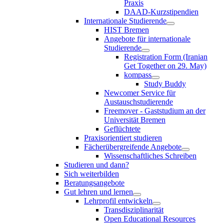
Praxis
DAAD-Kurzstipendien
Internationale Studierende
HIST Bremen
Angebote für internationale
Studierende
Registration Form (Iranian
Get Together on 29. May)
kompass
Study Buddy
Newcomer Service für
Austauschstudierende
Freemover - Gaststudium an der
Universität Bremen
Geflüchtete
Praxisorientiert studieren
Fächerübergreifende Angebote
Wissenschaftliches Schreiben
Studieren und dann?
Sich weiterbilden
Beratungsangebote
Gut lehren und lernen
Lehrprofil entwickeln
Transdisziplinarität
Open Educational Resources