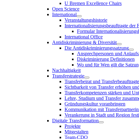
U Bremen Excellence Chairs
Open Science
International
Veranstaltungshistorie
Internationalisierungsbeauftragte der
Formular Internationalisierungs
International Office
Antidiskriminierung & Diversität
Die Antidiskriminierungssatzung
Ansprechpersonen und Anlaufst
Diskriminierung Definitionen
Wo und für Wen gilt die Satzu
Nachhaltigkeit
Transferstrategie
Transferbeirat und Transferbeauftragt
Sichtbarkeit von Transfer erhöhen un
Transferkompetenzen stärken und Unte
Lehre, Studium und Transfer zusam
Gründungskultur voranbringen
Kommunikation mit Transferpartnerinn
Verankerung in Stadt und Region fest
Digitale Transformation
Projekte
Mitgestalten
Team-CDO