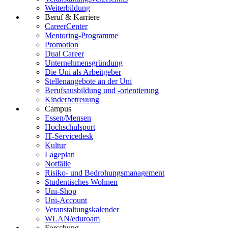
Weiterbildung
Beruf & Karriere
CareerCenter
Mentoring-Programme
Promotion
Dual Career
Unternehmensgründung
Die Uni als Arbeitgeber
Stellenangebote an der Uni
Berufsausbildung und -orientierung
Kinderbetreuung
Campus
Essen/Mensen
Hochschulsport
IT-Servicedesk
Kultur
Lageplan
Notfälle
Risiko- und Bedrohungsmanagement
Studentisches Wohnen
Uni-Shop
Uni-Account
Veranstaltungskalender
WLAN/eduroam
Forschung