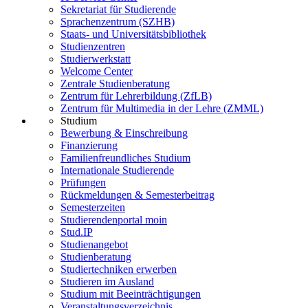
Sekretariat für Studierende
Sprachenzentrum (SZHB)
Staats- und Universitätsbibliothek
Studienzentren
Studierwerkstatt
Welcome Center
Zentrale Studienberatung
Zentrum für Lehrerbildung (ZfLB)
Zentrum für Multimedia in der Lehre (ZMML)
Studium
Bewerbung & Einschreibung
Finanzierung
Familienfreundliches Studium
Internationale Studierende
Prüfungen
Rückmeldungen & Semesterbeitrag
Semesterzeiten
Studierendenportal moin
Stud.IP
Studienangebot
Studienberatung
Studiertechniken erwerben
Studieren im Ausland
Studium mit Beeinträchtigungen
Veranstaltungsverzeichnis