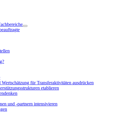
 Fachbereiche
beauftragte
ellen
ng?
e
d Wertschätzung für Transferaktivitäten ausdrücken
rstützungsstrukturen etablieren
mendenken
en und -partnern intensivieren
igen