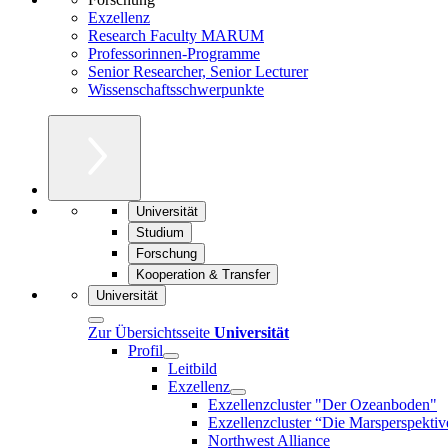
Exzellenz
Research Faculty MARUM
Professorinnen-Programme
Senior Researcher, Senior Lecturer
Wissenschaftsschwerpunkte
Universität
Studium
Forschung
Kooperation & Transfer
Universität
Zur Übersichtsseite
Universität
Profil
Leitbild
Exzellenz
Exzellenzcluster "Der Ozeanboden"
Exzellenzcluster “Die Marsperspektiv
Northwest Alliance