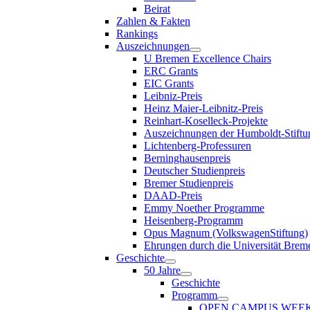
Beirat
Zahlen & Fakten
Rankings
Auszeichnungen
U Bremen Excellence Chairs
ERC Grants
EIC Grants
Leibniz-Preis
Heinz Maier-Leibnitz-Preis
Reinhart-Koselleck-Projekte
Auszeichnungen der Humboldt-Stiftu
Lichtenberg-Professuren
Berninghausenpreis
Deutscher Studienpreis
Bremer Studienpreis
DAAD-Preis
Emmy Noether Programme
Heisenberg-Programm
Opus Magnum (VolkswagenStiftung)
Ehrungen durch die Universität Brem
Geschichte
50 Jahre
Geschichte
Programm
OPEN CAMPUS WEE