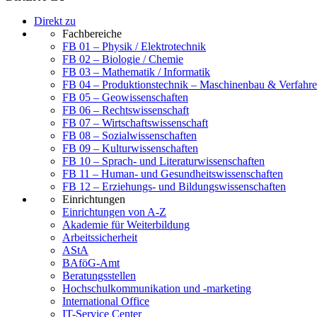
Direkt zu
Fachbereiche
FB 01 – Physik / Elektrotechnik
FB 02 – Biologie / Chemie
FB 03 – Mathematik / Informatik
FB 04 – Produktionstechnik – Maschinenbau & Verfahre
FB 05 – Geowissenschaften
FB 06 – Rechtswissenschaft
FB 07 – Wirtschaftswissenschaft
FB 08 – Sozialwissenschaften
FB 09 – Kulturwissenschaften
FB 10 – Sprach- und Literaturwissenschaften
FB 11 – Human- und Gesundheitswissenschaften
FB 12 – Erziehungs- und Bildungswissenschaften
Einrichtungen
Einrichtungen von A-Z
Akademie für Weiterbildung
Arbeitssicherheit
AStA
BAföG-Amt
Beratungsstellen
Hochschulkommunikation und -marketing
International Office
IT-Service Center