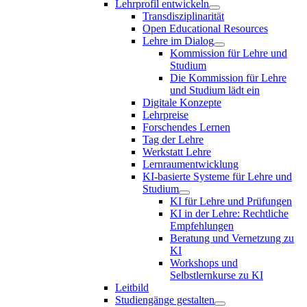
Lehrprofil entwickeln
Transdisziplinarität
Open Educational Resources
Lehre im Dialog
Kommission für Lehre und
Studium
Die Kommission für Lehre
und Studium lädt ein
Digitale Konzepte
Lehrpreise
Forschendes Lernen
Tag der Lehre
Werkstatt Lehre
Lernraumentwicklung
KI-basierte Systeme für Lehre und
Studium
KI für Lehre und Prüfungen
KI in der Lehre: Rechtliche
Empfehlungen
Beratung und Vernetzung zu
KI
Workshops und
Selbstlernkurse zu KI
Leitbild
Studiengänge gestalten