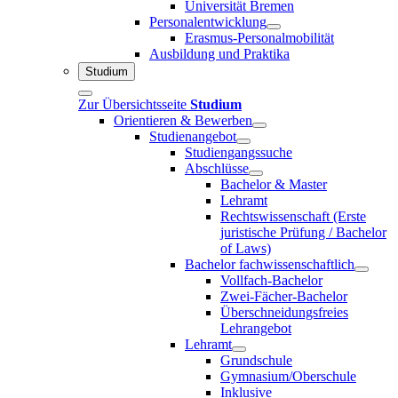
Universität Bremen
Personalentwicklung
Erasmus-Personalmobilität
Ausbildung und Praktika
Studium
Zur Übersichtsseite
Studium
Orientieren & Bewerben
Studienangebot
Studiengangssuche
Abschlüsse
Bachelor & Master
Lehramt
Rechtswissenschaft (Erste
juristische Prüfung / Bachelor
of Laws)
Bachelor fachwissenschaftlich
Vollfach-Bachelor
Zwei-Fächer-Bachelor
Überschneidungsfreies
Lehrangebot
Lehramt
Grundschule
Gymnasium/Oberschule
Inklusive