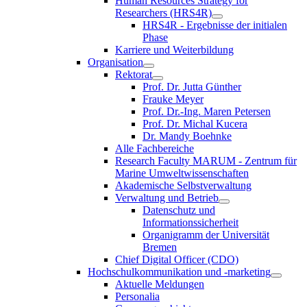
Human Resources Strategy for
Researchers (HRS4R)
HRS4R - Ergebnisse der initialen
Phase
Karriere und Weiterbildung
Organisation
Rektorat
Prof. Dr. Jutta Günther
Frauke Meyer
Prof. Dr.-Ing. Maren Petersen
Prof. Dr. Michal Kucera
Dr. Mandy Boehnke
Alle Fachbereiche
Research Faculty MARUM - Zentrum für
Marine Umweltwissenschaften
Akademische Selbstverwaltung
Verwaltung und Betrieb
Datenschutz und
Informationssicherheit
Organigramm der Universität
Bremen
Chief Digital Officer (CDO)
Hochschulkommunikation und -marketing
Aktuelle Meldungen
Personalia