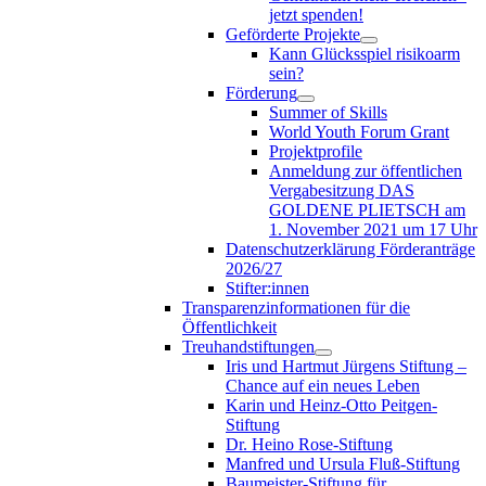
jetzt spenden!
Geförderte Projekte
Kann Glücksspiel risikoarm
sein?
Förderung
Summer of Skills
World Youth Forum Grant
Projektprofile
Anmeldung zur öffentlichen
Vergabesitzung DAS
GOLDENE PLIETSCH am
1. November 2021 um 17 Uhr
Datenschutzerklärung Förderanträge
2026/27
Stifter:innen
Transparenzinformationen für die
Öffentlichkeit
Treuhandstiftungen
Iris und Hartmut Jürgens Stiftung –
Chance auf ein neues Leben
Karin und Heinz-Otto Peitgen-
Stiftung
Dr. Heino Rose-Stiftung
Manfred und Ursula Fluß-Stiftung
Baumeister-Stiftung für