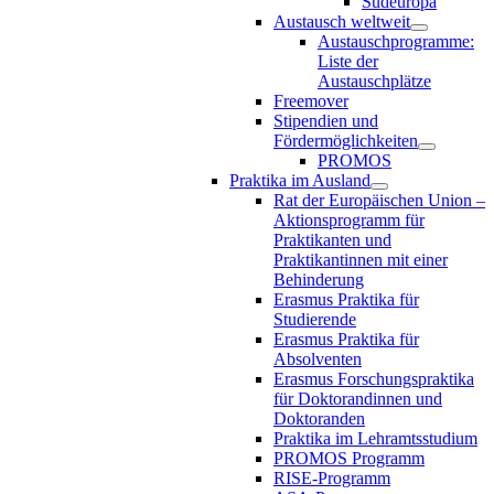
Südeuropa
Austausch weltweit
Austauschprogramme:
Liste der
Austauschplätze
Freemover
Stipendien und
Fördermöglichkeiten
PROMOS
Praktika im Ausland
Rat der Europäischen Union –
Aktionsprogramm für
Praktikanten und
Praktikantinnen mit einer
Behinderung
Erasmus Praktika für
Studierende
Erasmus Praktika für
Absolventen
Erasmus Forschungspraktika
für Doktorandinnen und
Doktoranden
Praktika im Lehramtsstudium
PROMOS Programm
RISE-Programm