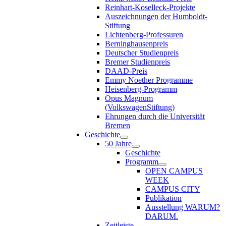
Reinhart-Koselleck-Projekte
Auszeichnungen der Humboldt-
Stiftung
Lichtenberg-Professuren
Berninghausenpreis
Deutscher Studienpreis
Bremer Studienpreis
DAAD-Preis
Emmy Noether Programme
Heisenberg-Programm
Opus Magnum
(VolkswagenStiftung)
Ehrungen durch die Universität
Bremen
Geschichte
50 Jahre
Geschichte
Programm
OPEN CAMPUS
WEEK
CAMPUS CITY
Publikation
Ausstellung WARUM?
DARUM.
Zeitleiste