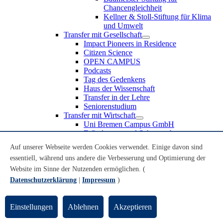
Chancengleichheit
Kellner & Stoll-Stiftung für Klima
und Umwelt
Transfer mit Gesellschaft
Impact Pioneers in Residence
Citizen Science
OPEN CAMPUS
Podcasts
Tag des Gedenkens
Haus der Wissenschaft
Transfer in der Lehre
Seniorenstudium
Transfer mit Wirtschaft
Uni Bremen Campus GmbH
Erfindungen und Schutzrechte
Partnerschaften und Beteiligungen
Auf unserer Webseite werden Cookies verwendet. Einige davon sind
Recruiting an der Universität Bremen
essentiell, während uns andere die Verbesserung und Optimierung der
Weiterbildung an der Universität Bremen
Transfer mit Schule
Website im Sinne der Nutzenden ermöglichen. (
Schülerinnen und Schüler
Datenschutzerklärung
|
Impressum
)
MINT-Schnupperstudium
Schulklassen
Lehrkräfte
Einstellungen
Ablehnen
Akzeptieren
Gründungsunterstützung
UniTransfer - Servicestelle für Transferaktivitäten