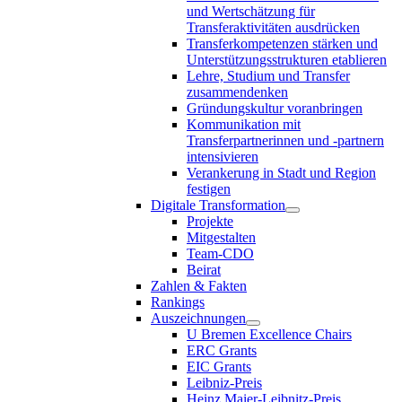
und Wertschätzung für
Transferaktivitäten ausdrücken
Transferkompetenzen stärken und
Unterstützungsstrukturen etablieren
Lehre, Studium und Transfer
zusammendenken
Gründungskultur voranbringen
Kommunikation mit
Transferpartnerinnen und -partnern
intensivieren
Verankerung in Stadt und Region
festigen
Digitale Transformation
Projekte
Mitgestalten
Team-CDO
Beirat
Zahlen & Fakten
Rankings
Auszeichnungen
U Bremen Excellence Chairs
ERC Grants
EIC Grants
Leibniz-Preis
Heinz Maier-Leibnitz-Preis