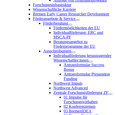
Anzeige von Drittmittelprojekten
Forschungsinfrastruktur
Wissenschaftliche Karriere
Bremen Early Career Researcher Development
Förderangebote & Service
Förderberatung
Fördermöglichkeiten der EU
Individualförderung: ERC und
MSCA-PF
Beratungsangebot zu
Förderprogramme der EU
Ausschreibungen
Individualförderung herausragender
Wissenschaftler:innen
Antragsformular Success
Bonus
Antragsformular Preparation
Funding
Northwest Impuls
Northwest Advanced
Zentrale Forschungsförderung ZF
01 Impulse für
Forschungsvorhaben
02 Konferenzreisen
03 BremenIDEA