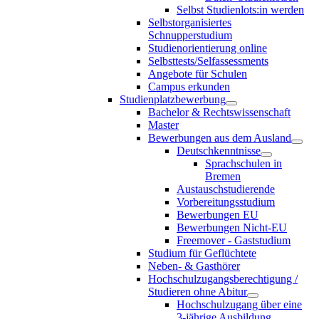
Selbst Studienlots:in werden
Selbstorganisiertes
Schnupperstudium
Studienorientierung online
Selbsttests/Selfassessments
Angebote für Schulen
Campus erkunden
Studienplatzbewerbung
Bachelor & Rechtswissenschaft
Master
Bewerbungen aus dem Ausland
Deutschkenntnisse
Sprachschulen in
Bremen
Austauschstudierende
Vorbereitungsstudium
Bewerbungen EU
Bewerbungen Nicht-EU
Freemover - Gaststudium
Studium für Geflüchtete
Neben- & Gasthörer
Hochschulzugangsberechtigung /
Studieren ohne Abitur
Hochschulzugang über eine
3-jährige Ausbildung