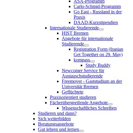
ASA-Programm
Carlo-Schmid-Programm
Go East - Russland in der
Praxis
DAAD-Kurzstipendien
Internationale Studierende
HIST Bremen
Angebote für internationale
Studierende
Registration Form (Iranian
Get Together on 29. May)
kompass
Study Buddy
Newcomer Service für
Austauschstudierende
Freemover - Gaststudium an der
Universität Bremen
Geflüchtete
Praxisorientiert studieren
Fächerübergreifende Angebote
Wissenschaftliches Schreiben
Studieren und dann?
Sich weiterbilden
Beratungsangebote
Gut lehren und lernen