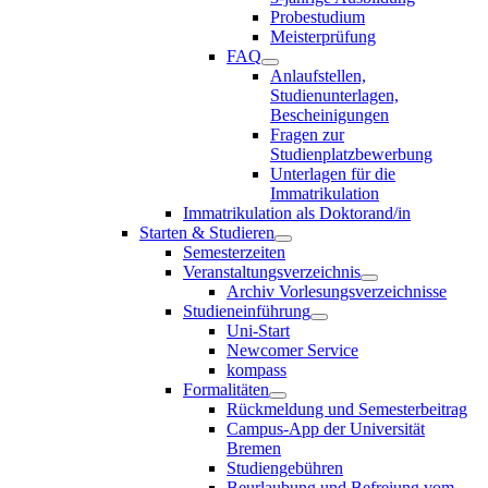
Probestudium
Meisterprüfung
FAQ
Anlaufstellen,
Studienunterlagen,
Bescheinigungen
Fragen zur
Studienplatzbewerbung
Unterlagen für die
Immatrikulation
Immatrikulation als Doktorand/in
Starten & Studieren
Semesterzeiten
Veranstaltungsverzeichnis
Archiv Vorlesungsverzeichnisse
Studieneinführung
Uni-Start
Newcomer Service
kompass
Formalitäten
Rückmeldung und Semesterbeitrag
Campus-App der Universität
Bremen
Studiengebühren
Beurlaubung und Befreiung vom