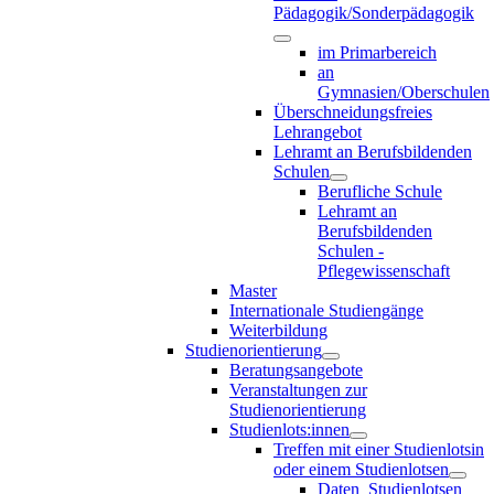
Pädagogik/Sonderpädagogik
im Primarbereich
an
Gymnasien/Oberschulen
Überschneidungsfreies
Lehrangebot
Lehramt an Berufsbildenden
Schulen
Berufliche Schule
Lehramt an
Berufsbildenden
Schulen -
Pflegewissenschaft
Master
Internationale Studiengänge
Weiterbildung
Studienorientierung
Beratungsangebote
Veranstaltungen zur
Studienorientierung
Studienlots:innen
Treffen mit einer Studienlotsin
oder einem Studienlotsen
Daten_Studienlotsen