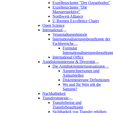
Exzellenzcluster "Der Ozeanboden"
Exzellenzcluster “Die
Marsperspektive”
Northwest Alliance
U Bremen Excellence Chairs
Open Science
International
Veranstaltungshistorie
Internationalisierungsbeauftragte der
Fachbereiche
Formular
Internationalisierungsbeauftragt
International Office
Antidiskriminierung & Diversität
Die Antidiskriminierungssatzung
Ansprechpersonen und
Anlaufstellen
Diskriminierung Definitionen
Wo und für Wen gilt die
Satzung?
Nachhaltigkeit
Transferstrategie
Transferbeirat und
Transferbeauftragte
Sichtbarkeit von Transfer erhöhen