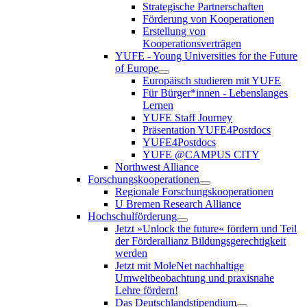
Strategische Partnerschaften
Förderung von Kooperationen
Erstellung von
Kooperationsverträgen
YUFE - Young Universities for the Future
of Europe
Europäisch studieren mit YUFE
Für Bürger*innen - Lebenslanges
Lernen
YUFE Staff Journey
Präsentation YUFE4Postdocs
YUFE4Postdocs
YUFE @CAMPUS CITY
Northwest Alliance
Forschungskooperationen
Regionale Forschungskooperationen
U Bremen Research Alliance
Hochschulförderung
Jetzt »Unlock the future« fördern und Teil
der Förderallianz Bildungsgerechtigkeit
werden
Jetzt mit MoleNet nachhaltige
Umweltbeobachtung und praxisnahe
Lehre fördern!
Das Deutschlandstipendium