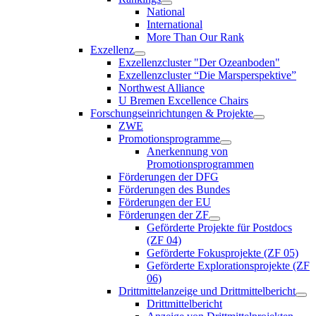
National
International
More Than Our Rank
Exzellenz
Exzellenzcluster "Der Ozeanboden"
Exzellenzcluster “Die Marsperspektive”
Northwest Alliance
U Bremen Excellence Chairs
Forschungseinrichtungen & Projekte
ZWE
Promotionsprogramme
Anerkennung von
Promotionsprogrammen
Förderungen der DFG
Förderungen des Bundes
Förderungen der EU
Förderungen der ZF
Geförderte Projekte für Postdocs
(ZF 04)
Geförderte Fokusprojekte (ZF 05)
Geförderte Explorationsprojekte (ZF
06)
Drittmittelanzeige und Drittmittelbericht
Drittmittelbericht