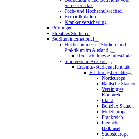
Semesterticket
Fach- und Hochschulwechsel
Exmatrikulation
Krankenversicherung
Prüfungen
Flexibles Studieren
Studium international
Hochschulmesse "Studium und
Praktikum im Ausland"
Hochschulmesse Infostände
Studieren im Ausland
Erasmus-Studienaufenthalt
Erfahrungsberichte
Nordeuropa
Baltische Staaten
Vereinigtes
Königreich
Irland
Benelux Staaten
Mitteleuropa
Frankreich
Iberische
Halbinsel
Südosteuropa