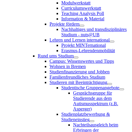
Modulwerkstatt
Curriculumswerkstatt
Teaching Analysis Poll
Information & Material
Projekte fördern
Nachhaltiges und transdisziplinäres
Studium - nuts@UB
Lehren und Lernen international
Projekt MINTernational
Erasmus-Lehrendenmobilität
Rund ums Studium
Campus: Wissenswertes und Tipps
Wohnen in Bremen
Studienfinanzierung und Jobben
Familienfreundliches Studium
Studieren mit Beeinträchtigung
Studentische Gruppenangebote
Gesprächsgruppe für
Studierende aus dem
Autismusspektrum (z.B.
Asperger)
Studienplatzbewerbung &
Studieneinstieg
Nachteilsausgleich beim
Erbringen der