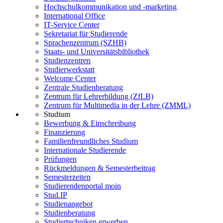
Hochschulkommunikation und -marketing
International Office
IT-Service Center
Sekretariat für Studierende
Sprachenzentrum (SZHB)
Staats- und Universitätsbibliothek
Studienzentren
Studierwerkstatt
Welcome Center
Zentrale Studienberatung
Zentrum für Lehrerbildung (ZfLB)
Zentrum für Multimedia in der Lehre (ZMML)
Studium
Bewerbung & Einschreibung
Finanzierung
Familienfreundliches Studium
Internationale Studierende
Prüfungen
Rückmeldungen & Semesterbeitrag
Semesterzeiten
Studierendenportal moin
Stud.IP
Studienangebot
Studienberatung
Studiertechniken erwerben