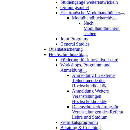
Studiengänge weiterentwickeln
Ordnungsmittel
Elektronische Modulhandbücher
Modulhandbucharchiv
Nach
Modulhandbüchern
suchen
Joint Programs
General Studies
Qualitätssicherung
Hochschuldidaktik
Förderung für innovative Lehre
Workshops, Programm und
Anmeldung
Anmeldung für externe
Teilnehmende der
Hochschuldidaktik
Anmeldung Weitere
Veranstaltungen
Hochschuldidaktik
Datenschutzerklärung für
Veranstaltungen des Referat
Lehre und Studium
Zertifikatsprogramm
Beratung & Coaching