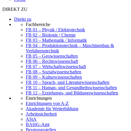
DIREKT ZU
Direkt zu
Fachbereiche
FB 01 – Physik / Elektrotechnik
FB 02 – Biologie / Chemie
FB 03 – Mathematik / Informatik
FB 04 – Produktionstechnik – Maschinenbau &
Verfahrenstechnik
FB 05 – Geowissenschaften
FB 06 – Rechtswissenschaft
FB 07 – Wirtschaftswissenschaft
FB 08 – Sozialwissenschaften
FB 09 – Kulturwissenschaften
FB 10 – Sprach- und Literaturwissenschaften
FB 11 – Human- und Gesundheitswissenschaften
FB 12 – Erziehungs- und Bildungswissenschaften
Einrichtungen
Einrichtungen von A-Z
Akademie für Weiterbildung
Arbeitssicherheit
AStA
BAföG-Amt
Beratungsstellen