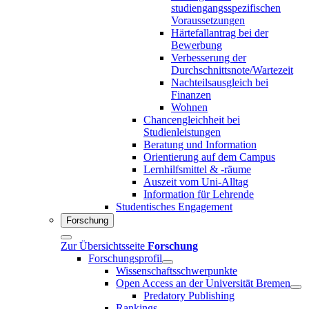
studiengangsspezifischen
Voraussetzungen
Härtefallantrag bei der
Bewerbung
Verbesserung der
Durchschnittsnote/Wartezeit
Nachteilsausgleich bei
Finanzen
Wohnen
Chancengleichheit bei
Studienleistungen
Beratung und Information
Orientierung auf dem Campus
Lernhilfsmittel & -räume
Auszeit vom Uni-Alltag
Information für Lehrende
Studentisches Engagement
Forschung
Zur Übersichtsseite
Forschung
Forschungsprofil
Wissenschaftsschwerpunkte
Open Access an der Universität Bremen
Predatory Publishing
Rankings