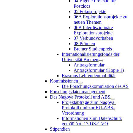
04 Eigene Projekte für
Postdocs
05 Fokusprojekte
06A Explorationsprojekte zu
neuen Themen
06B Interdisziplinäre
Explorationsprojekte
07 Verbundvorhaben
08 Prämien
Bremer Studienpreis
Internationalisierungsfonds der
Universität Bremen
Antragsformular
Antragsformular (Kopie 1)
Erasmus Lehrendenmobilität
Kommissionen
Die Forschungskommission des AS
Forschungsdatenmanagement
Das Nagoya Protokoll und ABS
Projektabfrage zum Nagoya-
Protokoll und zur EU-ABS-
Verordnung
Informationen zum Datenschutz
gemäß Art. 13 DS-GVO
Stipendien