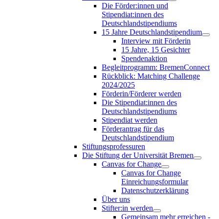
Die Förder:innen und
Stipendiat:innen des
Deutschlandstipendiums
15 Jahre Deutschlandstipendium
Interview mit Förderin
15 Jahre, 15 Gesichter
Spendenaktion
Begleitprogramm: BremenConnect
Rückblick: Matching Challenge
2024/2025
Förderin/Förderer werden
Die Stipendiat:innen des
Deutschlandstipendiums
Stipendiat werden
Förderantrag für das
Deutschlandstipendium
Stiftungsprofessuren
Die Stiftung der Universität Bremen
Canvas for Change
Canvas for Change
Einreichungsformular
Datenschutzerklärung
Über uns
Stifter:in werden
Gemeinsam mehr erreichen -