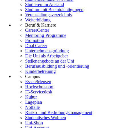
Studieren im Ausland
Studium mit Beeinträchtigungen
Veranstaltungsverzeichnis
Weiterbildung
Beruf & Karriere
CareerCenter
Mentoring-Programme
Promotion
Dual Career
Unternehmensgründung
Die Uni als Arbeitgeber
Stellenangebote an der Uni
Berufsausbildung und -orientierung
Kinderbetreuung
Campus
Essen/Mensen
Hochschulsport
IT-Servicedesk
Kultur
Lageplan
Notfälle
Risiko- und Bedrohungsmanagement
Studentisches Wohnen
Uni-Shop
Uni-Account