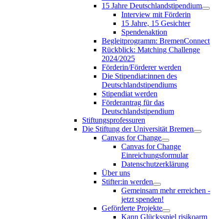
15 Jahre Deutschlandstipendium
Interview mit Förderin
15 Jahre, 15 Gesichter
Spendenaktion
Begleitprogramm: BremenConnect
Rückblick: Matching Challenge
2024/2025
Förderin/Förderer werden
Die Stipendiat:innen des
Deutschlandstipendiums
Stipendiat werden
Förderantrag für das
Deutschlandstipendium
Stiftungsprofessuren
Die Stiftung der Universität Bremen
Canvas for Change
Canvas for Change
Einreichungsformular
Datenschutzerklärung
Über uns
Stifter:in werden
Gemeinsam mehr erreichen -
jetzt spenden!
Geförderte Projekte
Kann Glücksspiel risikoarm