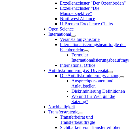
Exzellenzcluster "Der Ozeanboden"
Exzellenzcluster “Die
Marsperspektive”
Northwest Alliance
U Bremen Excellence Chairs
Open Science
International
Veranstaltungshistorie
Internationalisierungsbeauftragte der
Fachbereiche
Formular
Internationalisierungsbeauftragt
International Office
Antidiskriminierung & Diversität
Die Antidiskriminierungssatzung
Ansprechpersonen und
Anlaufstellen
Diskriminierung Definitionen
Wo und für Wen gilt die
Satzung?
Nachhaltigkeit
Transferstrategie
Transferbeirat und
Transferbeauftragte
Sichtbarkeit von Transfer erhöhen