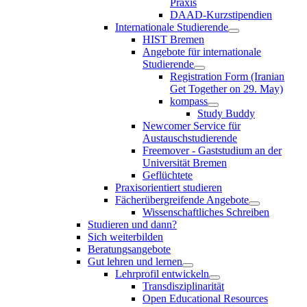
Praxis
DAAD-Kurzstipendien
Internationale Studierende
HIST Bremen
Angebote für internationale
Studierende
Registration Form (Iranian
Get Together on 29. May)
kompass
Study Buddy
Newcomer Service für
Austauschstudierende
Freemover - Gaststudium an der
Universität Bremen
Geflüchtete
Praxisorientiert studieren
Fächerübergreifende Angebote
Wissenschaftliches Schreiben
Studieren und dann?
Sich weiterbilden
Beratungsangebote
Gut lehren und lernen
Lehrprofil entwickeln
Transdisziplinarität
Open Educational Resources