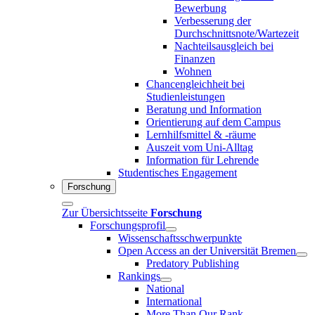
Bewerbung
Verbesserung der
Durchschnittsnote/Wartezeit
Nachteilsausgleich bei
Finanzen
Wohnen
Chancengleichheit bei
Studienleistungen
Beratung und Information
Orientierung auf dem Campus
Lernhilfsmittel & -räume
Auszeit vom Uni-Alltag
Information für Lehrende
Studentisches Engagement
Forschung
Zur Übersichtsseite
Forschung
Forschungsprofil
Wissenschaftsschwerpunkte
Open Access an der Universität Bremen
Predatory Publishing
Rankings
National
International
More Than Our Rank