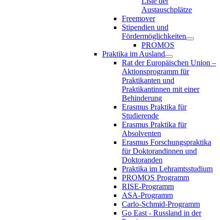
Liste der
Austauschplätze
Freemover
Stipendien und
Fördermöglichkeiten
PROMOS
Praktika im Ausland
Rat der Europäischen Union –
Aktionsprogramm für
Praktikanten und
Praktikantinnen mit einer
Behinderung
Erasmus Praktika für
Studierende
Erasmus Praktika für
Absolventen
Erasmus Forschungspraktika
für Doktorandinnen und
Doktoranden
Praktika im Lehramtsstudium
PROMOS Programm
RISE-Programm
ASA-Programm
Carlo-Schmid-Programm
Go East - Russland in der