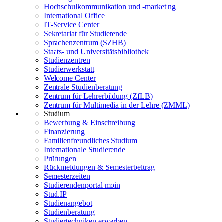
Hochschulkommunikation und -marketing
International Office
IT-Service Center
Sekretariat für Studierende
Sprachenzentrum (SZHB)
Staats- und Universitätsbibliothek
Studienzentren
Studierwerkstatt
Welcome Center
Zentrale Studienberatung
Zentrum für Lehrerbildung (ZfLB)
Zentrum für Multimedia in der Lehre (ZMML)
Studium
Bewerbung & Einschreibung
Finanzierung
Familienfreundliches Studium
Internationale Studierende
Prüfungen
Rückmeldungen & Semesterbeitrag
Semesterzeiten
Studierendenportal moin
Stud.IP
Studienangebot
Studienberatung
Studiertechniken erwerben