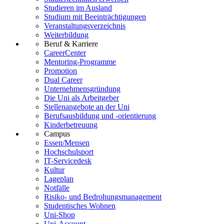
Studieren im Ausland
Studium mit Beeinträchtigungen
Veranstaltungsverzeichnis
Weiterbildung
Beruf & Karriere
CareerCenter
Mentoring-Programme
Promotion
Dual Career
Unternehmensgründung
Die Uni als Arbeitgeber
Stellenangebote an der Uni
Berufsausbildung und -orientierung
Kinderbetreuung
Campus
Essen/Mensen
Hochschulsport
IT-Servicedesk
Kultur
Lageplan
Notfälle
Risiko- und Bedrohungsmanagement
Studentisches Wohnen
Uni-Shop
Uni-Account