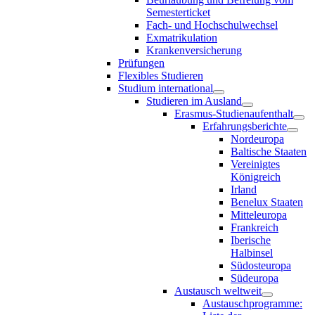
Semesterticket
Fach- und Hochschulwechsel
Exmatrikulation
Krankenversicherung
Prüfungen
Flexibles Studieren
Studium international
Studieren im Ausland
Erasmus-Studienaufenthalt
Erfahrungsberichte
Nordeuropa
Baltische Staaten
Vereinigtes
Königreich
Irland
Benelux Staaten
Mitteleuropa
Frankreich
Iberische
Halbinsel
Südosteuropa
Südeuropa
Austausch weltweit
Austauschprogramme: