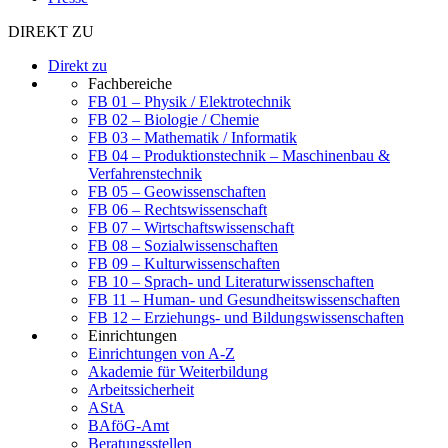
DIREKT ZU
Direkt zu
Fachbereiche
FB 01 – Physik / Elektrotechnik
FB 02 – Biologie / Chemie
FB 03 – Mathematik / Informatik
FB 04 – Produktionstechnik – Maschinenbau &
Verfahrenstechnik
FB 05 – Geowissenschaften
FB 06 – Rechtswissenschaft
FB 07 – Wirtschaftswissenschaft
FB 08 – Sozialwissenschaften
FB 09 – Kulturwissenschaften
FB 10 – Sprach- und Literaturwissenschaften
FB 11 – Human- und Gesundheitswissenschaften
FB 12 – Erziehungs- und Bildungswissenschaften
Einrichtungen
Einrichtungen von A-Z
Akademie für Weiterbildung
Arbeitssicherheit
AStA
BAföG-Amt
Beratungsstellen