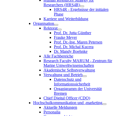
Human Resources Strategy for
Researchers (HRS4R)
HRS4R - Ergebnisse der initialen
Phase
Karriere und Weiterbildung
Organisation
Rektorat
Prof. Dr. Jutta Günther
Frauke Meyer
Prof. Dr.-Ing. Maren Petersen
Prof. Dr. Michal Kucera
Dr. Mandy Boehnke
Alle Fachbereiche
Research Faculty MARUM - Zentrum für
Marine Umweltwissenschaften
Akademische Selbstverwaltung
Verwaltung und Betrieb
Datenschutz und
Informationssicherheit
Organigramm der Universität
Bremen
Chief Digital Officer (CDO)
Hochschulkommunikation und -marketing
Aktuelle Meldungen
Personalia