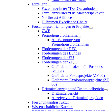
Exzellenz
Exzellenzcluster "Der Ozeanboden"
Exzellenzcluster “Die Marsperspektive”
Northwest Alliance
U Bremen Excellence Chairs
Forschungseinrichtungen & Projekte
ZWE
Promotionsprogramme
Anerkennung von
Promotionsprogrammen
Förderungen der DFG
Förderungen des Bundes
Förderungen der EU
Förderungen der ZF
Geförderte Projekte für Postdocs
(ZF 04)
Geförderte Fokusprojekte (ZF 05)
Geförderte Explorationsprojekte (ZF
06)
Drittmittelanzeige und Drittmittelbericht
Drittmittelbericht
Anzeige von Drittmittelprojekten
Forschungsinfrastruktur
Wissenschaftliche Karriere