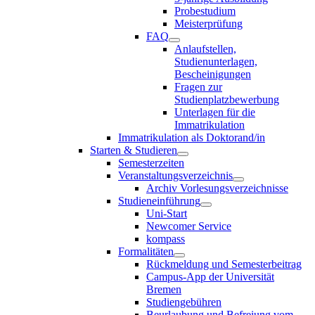
Probestudium
Meisterprüfung
FAQ
Anlaufstellen,
Studienunterlagen,
Bescheinigungen
Fragen zur
Studienplatzbewerbung
Unterlagen für die
Immatrikulation
Immatrikulation als Doktorand/in
Starten & Studieren
Semesterzeiten
Veranstaltungsverzeichnis
Archiv Vorlesungsverzeichnisse
Studieneinführung
Uni-Start
Newcomer Service
kompass
Formalitäten
Rückmeldung und Semesterbeitrag
Campus-App der Universität
Bremen
Studiengebühren
Beurlaubung und Befreiung vom