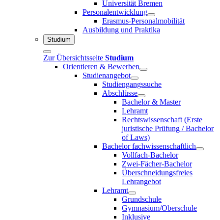
Universität Bremen
Personalentwicklung
Erasmus-Personalmobilität
Ausbildung und Praktika
Studium
Zur Übersichtsseite
Studium
Orientieren & Bewerben
Studienangebot
Studiengangssuche
Abschlüsse
Bachelor & Master
Lehramt
Rechtswissenschaft (Erste
juristische Prüfung / Bachelor
of Laws)
Bachelor fachwissenschaftlich
Vollfach-Bachelor
Zwei-Fächer-Bachelor
Überschneidungsfreies
Lehrangebot
Lehramt
Grundschule
Gymnasium/Oberschule
Inklusive