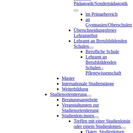
Pädagogik/Sonderpädagogik
im Primarbereich
an
Gymnasien/Oberschulen
Überschneidungsfreies
Lehrangebot
Lehramt an Berufsbildenden
Schulen
Berufliche Schule
Lehramt an
Berufsbildenden
Schulen -
Pflegewissenschaft
Master
Internationale Studiengänge
Weiterbildung
Studienorientierung
Beratungsangebote
Veranstaltungen zur
Studienorientierung
Studienlots:innen
Treffen mit einer Studienlotsin
oder einem Studienlotsen
Daten_Studienlotsen