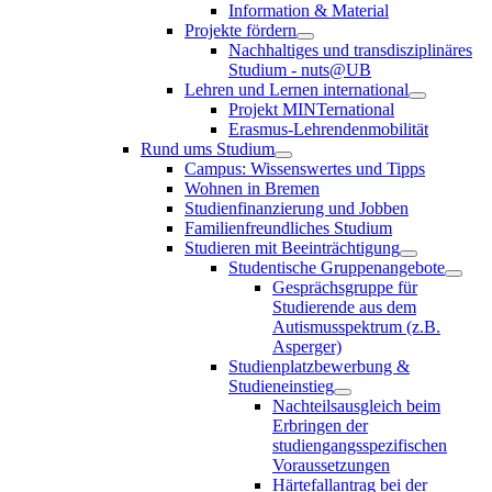
Information & Material
Projekte fördern
Nachhaltiges und transdisziplinäres
Studium - nuts@UB
Lehren und Lernen international
Projekt MINTernational
Erasmus-Lehrendenmobilität
Rund ums Studium
Campus: Wissenswertes und Tipps
Wohnen in Bremen
Studienfinanzierung und Jobben
Familienfreundliches Studium
Studieren mit Beeinträchtigung
Studentische Gruppenangebote
Gesprächsgruppe für
Studierende aus dem
Autismusspektrum (z.B.
Asperger)
Studienplatzbewerbung &
Studieneinstieg
Nachteilsausgleich beim
Erbringen der
studiengangsspezifischen
Voraussetzungen
Härtefallantrag bei der