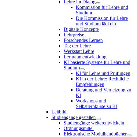
Lehre im Dialog
Kommission für Lehre und
Studium
Die Kommission für Lehre
und Studium lädt ein
Digitale Konzepte
Lehrpreise
Forschendes Lernen
Tag der Lehre
Werkstatt Lehre
Lernraumentwicklung
KI-basierte Systeme für Lehre und
Studium
KI für Lehre und Prüfungen
KI in der Lehre: Rechtliche
Empfehlungen
Beratung und Vernetzung zu
KI
Workshops und
Selbstlernkurse zu KI
Leitbild
Studiengänge gestalten
Studiengänge weiterentwickeln
Ordnungsmittel
Elektronische Modulhandbücher