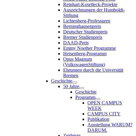
Reinhart-Koselleck-Projekte
Auszeichnungen der Humboldt-
Stiftung
Lichtenberg-Professuren
Berninghausenpreis
Deutscher Studienpreis
Bremer Studienpreis
DAAD-Preis
Emmy Noether Programme
Heisenberg-Programm
Opus Magnum
(VolkswagenStiftung)
Ehrungen durch die Universität
Bremen
Geschichte
50 Jahre
Geschichte
Programm
OPEN CAMPUS
WEEK
CAMPUS CITY
Publikation
Ausstellung WARUM?
DARUM.
Zeitleiste