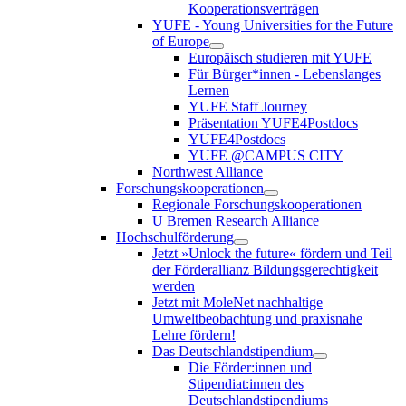
Kooperationsverträgen
YUFE - Young Universities for the Future
of Europe
Europäisch studieren mit YUFE
Für Bürger*innen - Lebenslanges
Lernen
YUFE Staff Journey
Präsentation YUFE4Postdocs
YUFE4Postdocs
YUFE @CAMPUS CITY
Northwest Alliance
Forschungskooperationen
Regionale Forschungskooperationen
U Bremen Research Alliance
Hochschulförderung
Jetzt »Unlock the future« fördern und Teil
der Förderallianz Bildungsgerechtigkeit
werden
Jetzt mit MoleNet nachhaltige
Umweltbeobachtung und praxisnahe
Lehre fördern!
Das Deutschlandstipendium
Die Förder:innen und
Stipendiat:innen des
Deutschlandstipendiums