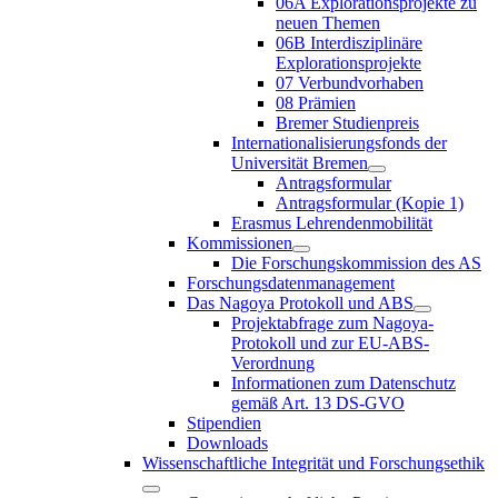
06A Explorationsprojekte zu
neuen Themen
06B Interdisziplinäre
Explorationsprojekte
07 Verbundvorhaben
08 Prämien
Bremer Studienpreis
Internationalisierungsfonds der
Universität Bremen
Antragsformular
Antragsformular (Kopie 1)
Erasmus Lehrendenmobilität
Kommissionen
Die Forschungskommission des AS
Forschungsdatenmanagement
Das Nagoya Protokoll und ABS
Projektabfrage zum Nagoya-
Protokoll und zur EU-ABS-
Verordnung
Informationen zum Datenschutz
gemäß Art. 13 DS-GVO
Stipendien
Downloads
Wissenschaftliche Integrität und Forschungsethik