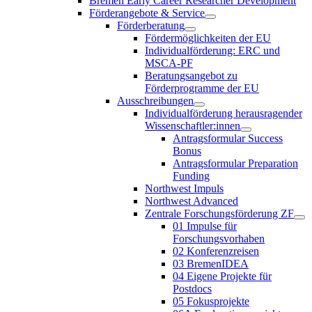
Bremen Early Career Researcher Development
Förderangebote & Service
Förderberatung
Fördermöglichkeiten der EU
Individualförderung: ERC und
MSCA-PF
Beratungsangebot zu
Förderprogramme der EU
Ausschreibungen
Individualförderung herausragender
Wissenschaftler:innen
Antragsformular Success
Bonus
Antragsformular Preparation
Funding
Northwest Impuls
Northwest Advanced
Zentrale Forschungsförderung ZF
01 Impulse für
Forschungsvorhaben
02 Konferenzreisen
03 BremenIDEA
04 Eigene Projekte für
Postdocs
05 Fokusprojekte