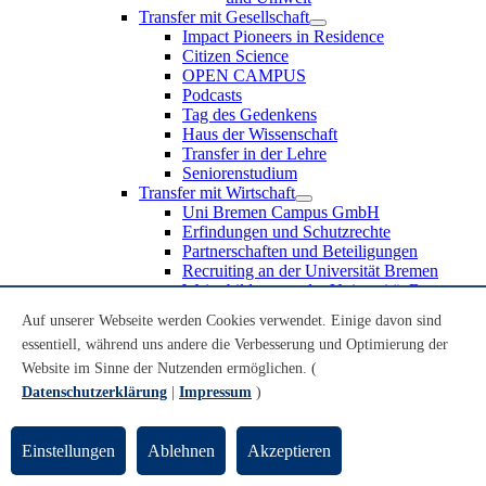
Transfer mit Gesellschaft
Impact Pioneers in Residence
Citizen Science
OPEN CAMPUS
Podcasts
Tag des Gedenkens
Haus der Wissenschaft
Transfer in der Lehre
Seniorenstudium
Transfer mit Wirtschaft
Uni Bremen Campus GmbH
Erfindungen und Schutzrechte
Partnerschaften und Beteiligungen
Recruiting an der Universität Bremen
Weiterbildung an der Universität Bremen
Transfer mit Schule
Auf unserer Webseite werden Cookies verwendet. Einige davon sind
Schülerinnen und Schüler
essentiell, während uns andere die Verbesserung und Optimierung der
MINT-Schnupperstudium
Schulklassen
Website im Sinne der Nutzenden ermöglichen. (
Lehrkräfte
Datenschutzerklärung
|
Impressum
)
Gründungsunterstützung
UniTransfer - Servicestelle für Transferaktivitäten
Einstellungen
Ablehnen
Akzeptieren
Transfermagazin der Universität Bremen
Transferpreis der Universität Bremen