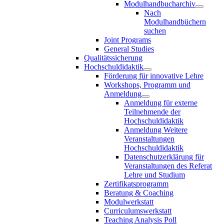
Modulhandbucharchiv
Nach
Modulhandbüchern
suchen
Joint Programs
General Studies
Qualitätssicherung
Hochschuldidaktik
Förderung für innovative Lehre
Workshops, Programm und
Anmeldung
Anmeldung für externe
Teilnehmende der
Hochschuldidaktik
Anmeldung Weitere
Veranstaltungen
Hochschuldidaktik
Datenschutzerklärung für
Veranstaltungen des Referat
Lehre und Studium
Zertifikatsprogramm
Beratung & Coaching
Modulwerkstatt
Curriculumswerkstatt
Teaching Analysis Poll