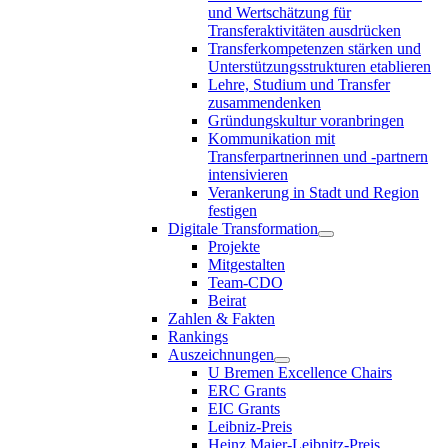
und Wertschätzung für
Transferaktivitäten ausdrücken
Transferkompetenzen stärken und
Unterstützungsstrukturen etablieren
Lehre, Studium und Transfer
zusammendenken
Gründungskultur voranbringen
Kommunikation mit
Transferpartnerinnen und -partnern
intensivieren
Verankerung in Stadt und Region
festigen
Digitale Transformation
Projekte
Mitgestalten
Team-CDO
Beirat
Zahlen & Fakten
Rankings
Auszeichnungen
U Bremen Excellence Chairs
ERC Grants
EIC Grants
Leibniz-Preis
Heinz Maier-Leibnitz-Preis