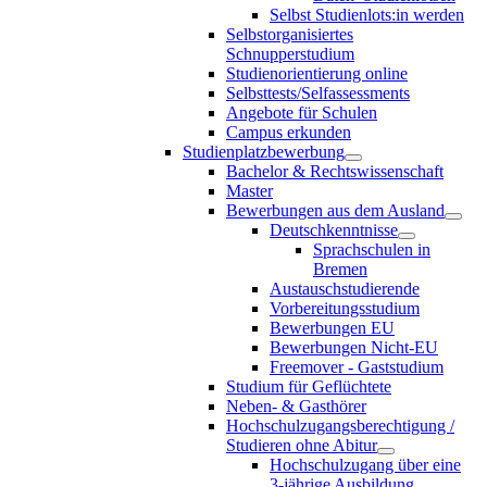
Selbst Studienlots:in werden
Selbstorganisiertes
Schnupperstudium
Studienorientierung online
Selbsttests/Selfassessments
Angebote für Schulen
Campus erkunden
Studienplatzbewerbung
Bachelor & Rechtswissenschaft
Master
Bewerbungen aus dem Ausland
Deutschkenntnisse
Sprachschulen in
Bremen
Austauschstudierende
Vorbereitungsstudium
Bewerbungen EU
Bewerbungen Nicht-EU
Freemover - Gaststudium
Studium für Geflüchtete
Neben- & Gasthörer
Hochschulzugangsberechtigung /
Studieren ohne Abitur
Hochschulzugang über eine
3-jährige Ausbildung