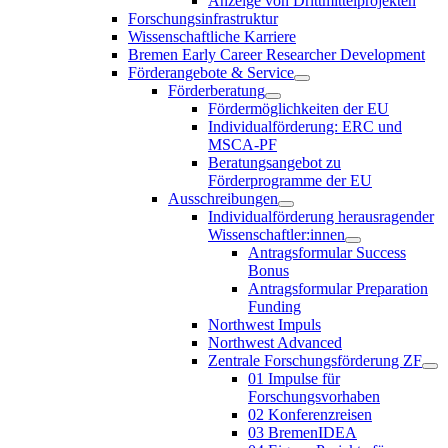
Anzeige von Drittmittelprojekten
Forschungsinfrastruktur
Wissenschaftliche Karriere
Bremen Early Career Researcher Development
Förderangebote & Service
Förderberatung
Fördermöglichkeiten der EU
Individualförderung: ERC und
MSCA-PF
Beratungsangebot zu
Förderprogramme der EU
Ausschreibungen
Individualförderung herausragender
Wissenschaftler:innen
Antragsformular Success
Bonus
Antragsformular Preparation
Funding
Northwest Impuls
Northwest Advanced
Zentrale Forschungsförderung ZF
01 Impulse für
Forschungsvorhaben
02 Konferenzreisen
03 BremenIDEA