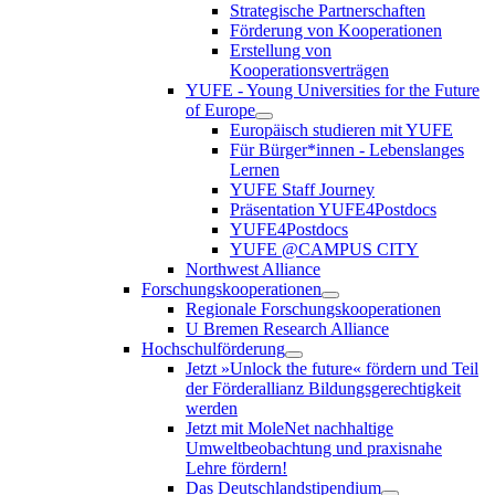
Strategische Partnerschaften
Förderung von Kooperationen
Erstellung von
Kooperationsverträgen
YUFE - Young Universities for the Future
of Europe
Europäisch studieren mit YUFE
Für Bürger*innen - Lebenslanges
Lernen
YUFE Staff Journey
Präsentation YUFE4Postdocs
YUFE4Postdocs
YUFE @CAMPUS CITY
Northwest Alliance
Forschungskooperationen
Regionale Forschungskooperationen
U Bremen Research Alliance
Hochschulförderung
Jetzt »Unlock the future« fördern und Teil
der Förderallianz Bildungsgerechtigkeit
werden
Jetzt mit MoleNet nachhaltige
Umweltbeobachtung und praxisnahe
Lehre fördern!
Das Deutschlandstipendium