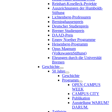
Reinhart-Koselleck-Projekte
Auszeichnungen der Humboldt-
Stiftung
Lichtenberg-Professuren
Berninghausenpreis
Deutscher Studienpreis
Bremer Studienpreis
DAAD-Preis
Emmy Noether Programme
Heisenberg-Programm
Opus Magnum
(VolkswagenStiftung)
Ehrungen durch die Universität
Bremen
Geschichte
50 Jahre
Geschichte
Programm
OPEN CAMPUS
WEEK
CAMPUS CITY
Publikation
Ausstellung WARUM?
DARUM.
Zeitleiste