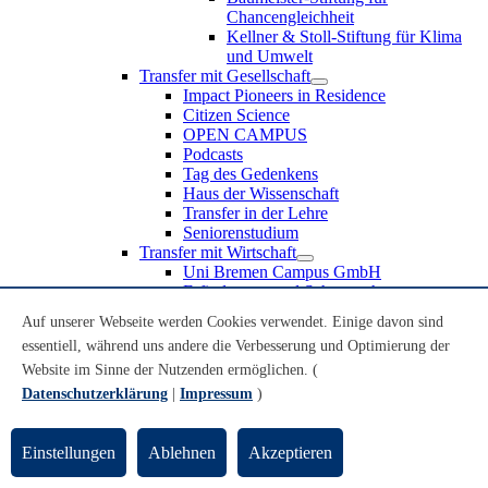
Chancengleichheit
Kellner & Stoll-Stiftung für Klima
und Umwelt
Transfer mit Gesellschaft
Impact Pioneers in Residence
Citizen Science
OPEN CAMPUS
Podcasts
Tag des Gedenkens
Haus der Wissenschaft
Transfer in der Lehre
Seniorenstudium
Transfer mit Wirtschaft
Uni Bremen Campus GmbH
Erfindungen und Schutzrechte
Partnerschaften und Beteiligungen
Auf unserer Webseite werden Cookies verwendet. Einige davon sind
Recruiting an der Universität Bremen
essentiell, während uns andere die Verbesserung und Optimierung der
Weiterbildung an der Universität Bremen
Transfer mit Schule
Website im Sinne der Nutzenden ermöglichen. (
Schülerinnen und Schüler
Datenschutzerklärung
|
Impressum
)
MINT-Schnupperstudium
Schulklassen
Lehrkräfte
Einstellungen
Ablehnen
Akzeptieren
Gründungsunterstützung
UniTransfer - Servicestelle für Transferaktivitäten