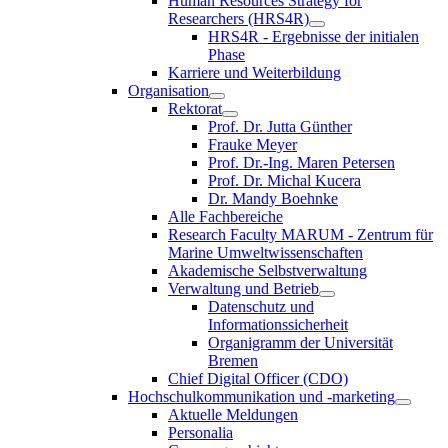
Human Resources Strategy for
Researchers (HRS4R)
HRS4R - Ergebnisse der initialen
Phase
Karriere und Weiterbildung
Organisation
Rektorat
Prof. Dr. Jutta Günther
Frauke Meyer
Prof. Dr.-Ing. Maren Petersen
Prof. Dr. Michal Kucera
Dr. Mandy Boehnke
Alle Fachbereiche
Research Faculty MARUM - Zentrum für
Marine Umweltwissenschaften
Akademische Selbstverwaltung
Verwaltung und Betrieb
Datenschutz und
Informationssicherheit
Organigramm der Universität
Bremen
Chief Digital Officer (CDO)
Hochschulkommunikation und -marketing
Aktuelle Meldungen
Personalia