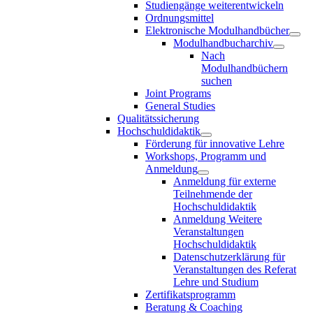
Studiengänge weiterentwickeln
Ordnungsmittel
Elektronische Modulhandbücher
Modulhandbucharchiv
Nach
Modulhandbüchern
suchen
Joint Programs
General Studies
Qualitätssicherung
Hochschuldidaktik
Förderung für innovative Lehre
Workshops, Programm und
Anmeldung
Anmeldung für externe
Teilnehmende der
Hochschuldidaktik
Anmeldung Weitere
Veranstaltungen
Hochschuldidaktik
Datenschutzerklärung für
Veranstaltungen des Referat
Lehre und Studium
Zertifikatsprogramm
Beratung & Coaching