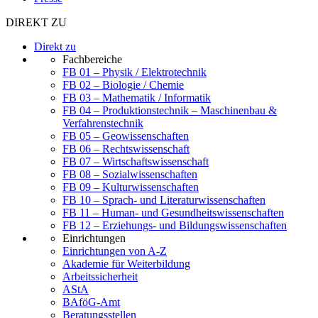
DIREKT ZU
Direkt zu
Fachbereiche
FB 01 – Physik / Elektrotechnik
FB 02 – Biologie / Chemie
FB 03 – Mathematik / Informatik
FB 04 – Produktionstechnik – Maschinenbau &
Verfahrenstechnik
FB 05 – Geowissenschaften
FB 06 – Rechtswissenschaft
FB 07 – Wirtschaftswissenschaft
FB 08 – Sozialwissenschaften
FB 09 – Kulturwissenschaften
FB 10 – Sprach- und Literaturwissenschaften
FB 11 – Human- und Gesundheitswissenschaften
FB 12 – Erziehungs- und Bildungswissenschaften
Einrichtungen
Einrichtungen von A-Z
Akademie für Weiterbildung
Arbeitssicherheit
AStA
BAföG-Amt
Beratungsstellen