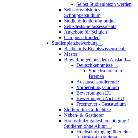
Selbst Studienlots:in werden
Selbstorganisiertes
Schnupperstudium
Studienorientierung online
Selbsttests/Selfassessments
Angebote für Schulen
Campus erkunden
Studienplatzbewerbung
Bachelor & Rechtswissenschaft
Master
Bewerbungen aus dem Ausland
Deutschkenntnisse
Sprachschulen in
Bremen
Austauschstudierende
Vorbereitungsstudium
Bewerbungen EU
Bewerbungen Nicht-EU
Freemover - Gaststudium
Studium für Geflüchtete
Neben- & Gasthörer
Hochschulzugangsberechtigung /
Studieren ohne Abitur
Hochschulzugang über eine
3-jährige Ausbildung