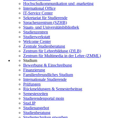
Hochschulkommunikation und -marketing
International Office
IT-Service Center
Sekretariat für Studierende
Sprachenzentrum (SZHB)
Staats- und Universitätsbibliothek
Studienzentren
Studierwerkstatt
Welcome Center
Zentrale Studienberatung
Zentrum für Lehrerbildung (ZfLB)
Zentrum für Multimedia in der Lehre (ZMML)
Studium
Bewerbung & Einschreibung
Finanzierung
Familienfreundliches Studium
Internationale Studierende
Prüfungen
Rückmeldungen & Semesterbeitrag
Semesterzeiten
Studierendenportal moin
Stud.IP
Studienangebot
Studienberatung
Studiertechniken erwerben