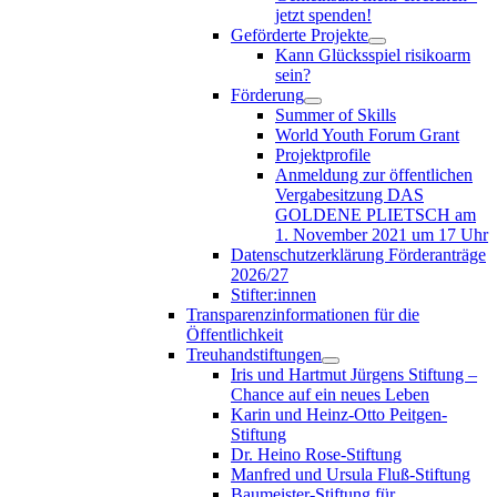
jetzt spenden!
Geförderte Projekte
Kann Glücksspiel risikoarm
sein?
Förderung
Summer of Skills
World Youth Forum Grant
Projektprofile
Anmeldung zur öffentlichen
Vergabesitzung DAS
GOLDENE PLIETSCH am
1. November 2021 um 17 Uhr
Datenschutzerklärung Förderanträge
2026/27
Stifter:innen
Transparenzinformationen für die
Öffentlichkeit
Treuhandstiftungen
Iris und Hartmut Jürgens Stiftung –
Chance auf ein neues Leben
Karin und Heinz-Otto Peitgen-
Stiftung
Dr. Heino Rose-Stiftung
Manfred und Ursula Fluß-Stiftung
Baumeister-Stiftung für