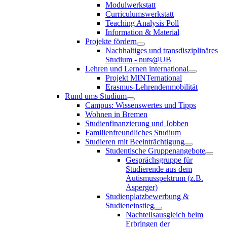
Modulwerkstatt
Curriculumswerkstatt
Teaching Analysis Poll
Information & Material
Projekte fördern
Nachhaltiges und transdisziplinäres
Studium - nuts@UB
Lehren und Lernen international
Projekt MINTernational
Erasmus-Lehrendenmobilität
Rund ums Studium
Campus: Wissenswertes und Tipps
Wohnen in Bremen
Studienfinanzierung und Jobben
Familienfreundliches Studium
Studieren mit Beeinträchtigung
Studentische Gruppenangebote
Gesprächsgruppe für
Studierende aus dem
Autismusspektrum (z.B.
Asperger)
Studienplatzbewerbung &
Studieneinstieg
Nachteilsausgleich beim
Erbringen der