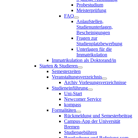
Probestudium
Meisterprüfung
FAQ
Anlaufstellen,
Studienunterlagen,
Bescheinigungen
Fragen zur
Studienplatzbewerbung
Unterlagen für die
Immatrikulation
Immatrikulation als Doktorand/in
Starten & Studieren
Semesterzeiten
Veranstaltungsverzeichnis
Archiv Vorlesungsverzeichnisse
Studieneinführung
Uni-Start
Newcomer Service
kompass
Formalitäten
Rückmeldung und Semesterbeitrag
Campus-App der Universität
Bremen
Studiengebühren
Beurlaubung und Befreiung vom