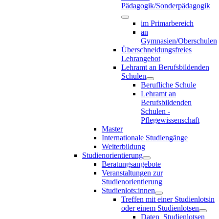
Pädagogik/Sonderpädagogik
im Primarbereich
an
Gymnasien/Oberschulen
Überschneidungsfreies
Lehrangebot
Lehramt an Berufsbildenden
Schulen
Berufliche Schule
Lehramt an
Berufsbildenden
Schulen -
Pflegewissenschaft
Master
Internationale Studiengänge
Weiterbildung
Studienorientierung
Beratungsangebote
Veranstaltungen zur
Studienorientierung
Studienlots:innen
Treffen mit einer Studienlotsin
oder einem Studienlotsen
Daten_Studienlotsen