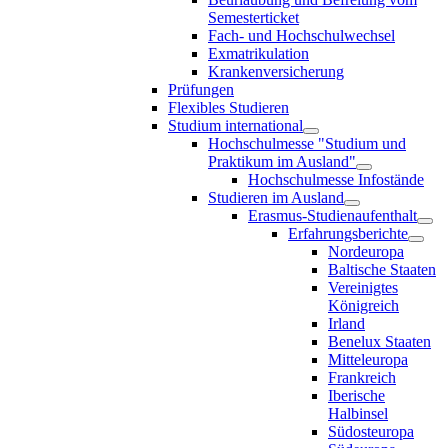
Semesterticket
Fach- und Hochschulwechsel
Exmatrikulation
Krankenversicherung
Prüfungen
Flexibles Studieren
Studium international
Hochschulmesse "Studium und
Praktikum im Ausland"
Hochschulmesse Infostände
Studieren im Ausland
Erasmus-Studienaufenthalt
Erfahrungsberichte
Nordeuropa
Baltische Staaten
Vereinigtes
Königreich
Irland
Benelux Staaten
Mitteleuropa
Frankreich
Iberische
Halbinsel
Südosteuropa