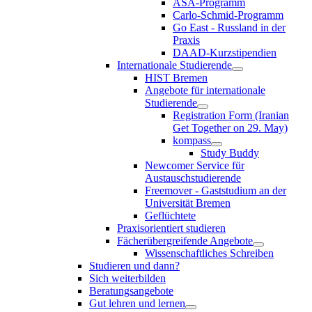
ASA-Programm
Carlo-Schmid-Programm
Go East - Russland in der
Praxis
DAAD-Kurzstipendien
Internationale Studierende
HIST Bremen
Angebote für internationale
Studierende
Registration Form (Iranian
Get Together on 29. May)
kompass
Study Buddy
Newcomer Service für
Austauschstudierende
Freemover - Gaststudium an der
Universität Bremen
Geflüchtete
Praxisorientiert studieren
Fächerübergreifende Angebote
Wissenschaftliches Schreiben
Studieren und dann?
Sich weiterbilden
Beratungsangebote
Gut lehren und lernen