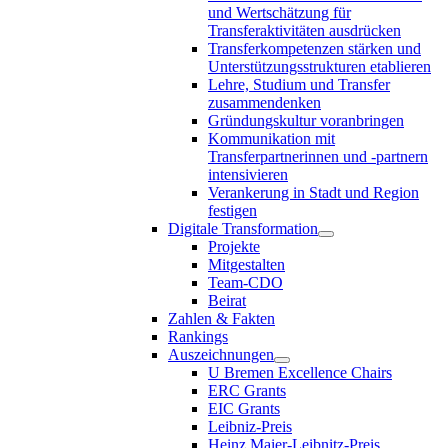
und Wertschätzung für
Transferaktivitäten ausdrücken
Transferkompetenzen stärken und
Unterstützungsstrukturen etablieren
Lehre, Studium und Transfer
zusammendenken
Gründungskultur voranbringen
Kommunikation mit
Transferpartnerinnen und -partnern
intensivieren
Verankerung in Stadt und Region
festigen
Digitale Transformation
Projekte
Mitgestalten
Team-CDO
Beirat
Zahlen & Fakten
Rankings
Auszeichnungen
U Bremen Excellence Chairs
ERC Grants
EIC Grants
Leibniz-Preis
Heinz Maier-Leibnitz-Preis