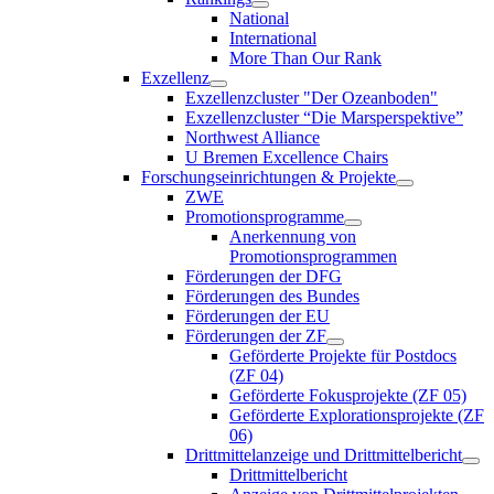
National
International
More Than Our Rank
Exzellenz
Exzellenzcluster "Der Ozeanboden"
Exzellenzcluster “Die Marsperspektive”
Northwest Alliance
U Bremen Excellence Chairs
Forschungseinrichtungen & Projekte
ZWE
Promotionsprogramme
Anerkennung von
Promotionsprogrammen
Förderungen der DFG
Förderungen des Bundes
Förderungen der EU
Förderungen der ZF
Geförderte Projekte für Postdocs
(ZF 04)
Geförderte Fokusprojekte (ZF 05)
Geförderte Explorationsprojekte (ZF
06)
Drittmittelanzeige und Drittmittelbericht
Drittmittelbericht