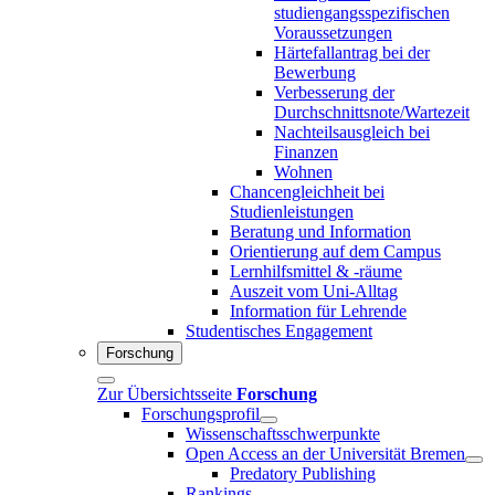
studiengangsspezifischen
Voraussetzungen
Härtefallantrag bei der
Bewerbung
Verbesserung der
Durchschnittsnote/Wartezeit
Nachteilsausgleich bei
Finanzen
Wohnen
Chancengleichheit bei
Studienleistungen
Beratung und Information
Orientierung auf dem Campus
Lernhilfsmittel & -räume
Auszeit vom Uni-Alltag
Information für Lehrende
Studentisches Engagement
Forschung
Zur Übersichtsseite
Forschung
Forschungsprofil
Wissenschaftsschwerpunkte
Open Access an der Universität Bremen
Predatory Publishing
Rankings