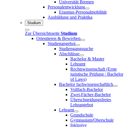
Universität Bremen
Personalentwicklung
Erasmus-Personalmobilität
Ausbildung und Praktika
Studium
Zur Übersichtsseite
Studium
Orientieren & Bewerben
Studienangebot
Studiengangssuche
Abschlüsse
Bachelor & Master
Lehramt
Rechtswissenschaft (Erste
juristische Prüfung / Bachelor
of Laws)
Bachelor fachwissenschaftlich
Vollfach-Bachelor
Zwei-Fächer-Bachelor
Überschneidungsfreies
Lehrangebot
Lehramt
Grundschule
Gymnasium/Oberschule
Inklusive