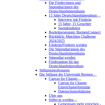
Die Förder:innen und
Stipendiat:innen des
Deutschlandstipendiums
15 Jahre Deutschlandstipendium
Interview mit Förderin
15 Jahre, 15 Gesichter
Spendenaktion
Begleitprogramm: BremenConnect
Rückblick: Matching Challenge
2024/2025
Förderin/Förderer werden
Die Stipendiat:innen des
Deutschlandstipendiums
Stipendiat werden
Förderantrag für das
Deutschlandstipendium
Stiftungsprofessuren
Die Stiftung der Universität Bremen
Canvas for Change
Canvas for Change
Einreichungsformular
Datenschutzerklärung
Über uns
Stifter:in werden
Gemeinsam mehr erreichen -