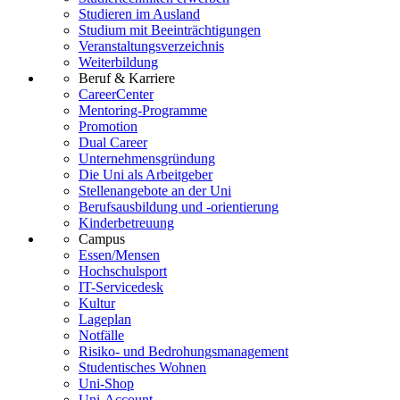
Studieren im Ausland
Studium mit Beeinträchtigungen
Veranstaltungsverzeichnis
Weiterbildung
Beruf & Karriere
CareerCenter
Mentoring-Programme
Promotion
Dual Career
Unternehmensgründung
Die Uni als Arbeitgeber
Stellenangebote an der Uni
Berufsausbildung und -orientierung
Kinderbetreuung
Campus
Essen/Mensen
Hochschulsport
IT-Servicedesk
Kultur
Lageplan
Notfälle
Risiko- und Bedrohungsmanagement
Studentisches Wohnen
Uni-Shop
Uni-Account