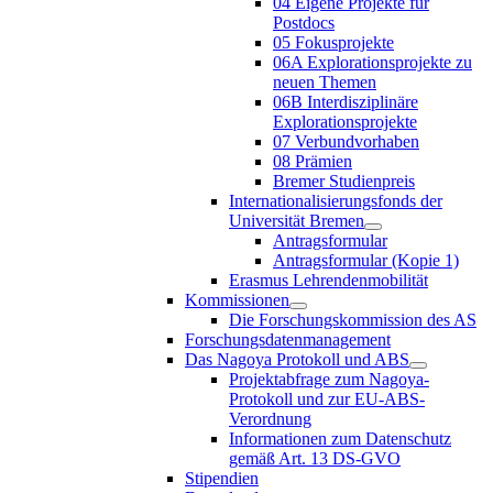
04 Eigene Projekte für
Postdocs
05 Fokusprojekte
06A Explorationsprojekte zu
neuen Themen
06B Interdisziplinäre
Explorationsprojekte
07 Verbundvorhaben
08 Prämien
Bremer Studienpreis
Internationalisierungsfonds der
Universität Bremen
Antragsformular
Antragsformular (Kopie 1)
Erasmus Lehrendenmobilität
Kommissionen
Die Forschungskommission des AS
Forschungsdatenmanagement
Das Nagoya Protokoll und ABS
Projektabfrage zum Nagoya-
Protokoll und zur EU-ABS-
Verordnung
Informationen zum Datenschutz
gemäß Art. 13 DS-GVO
Stipendien