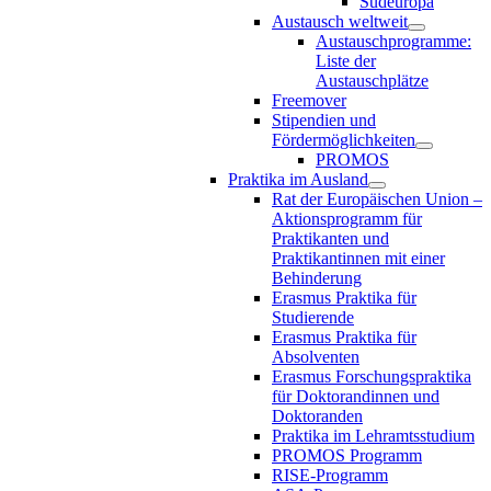
Südeuropa
Austausch weltweit
Austauschprogramme:
Liste der
Austauschplätze
Freemover
Stipendien und
Fördermöglichkeiten
PROMOS
Praktika im Ausland
Rat der Europäischen Union –
Aktionsprogramm für
Praktikanten und
Praktikantinnen mit einer
Behinderung
Erasmus Praktika für
Studierende
Erasmus Praktika für
Absolventen
Erasmus Forschungspraktika
für Doktorandinnen und
Doktoranden
Praktika im Lehramtsstudium
PROMOS Programm
RISE-Programm