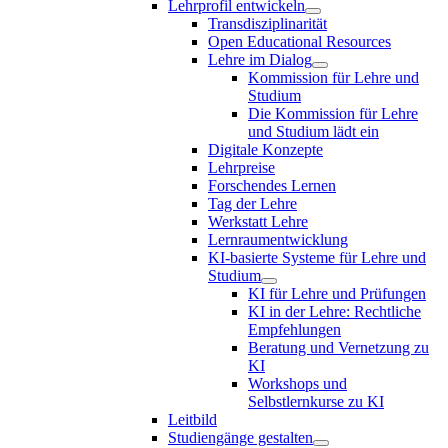
Lehrprofil entwickeln
Transdisziplinarität
Open Educational Resources
Lehre im Dialog
Kommission für Lehre und
Studium
Die Kommission für Lehre
und Studium lädt ein
Digitale Konzepte
Lehrpreise
Forschendes Lernen
Tag der Lehre
Werkstatt Lehre
Lernraumentwicklung
KI-basierte Systeme für Lehre und
Studium
KI für Lehre und Prüfungen
KI in der Lehre: Rechtliche
Empfehlungen
Beratung und Vernetzung zu
KI
Workshops und
Selbstlernkurse zu KI
Leitbild
Studiengänge gestalten