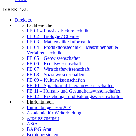
DIREKT ZU
Direkt zu
Fachbereiche
FB 01 – Physik / Elektrotechnik
FB 02 – Biologie / Chemie
FB 03 – Mathematik / Informatik
FB 04 – Produktionstechnik – Maschinenbau &
Verfahrenstechnik
FB 05 – Geowissenschaften
FB 06 – Rechtswissenschaft
FB 07 – Wirtschaftswissenschaft
FB 08 – Sozialwissenschaften
FB 09 – Kulturwissenschaften
FB 10 – Sprach- und Literaturwissenschaften
FB 11 – Human- und Gesundheitswissenschaften
FB 12 – Erziehungs- und Bildungswissenschaften
Einrichtungen
Einrichtungen von A-Z
Akademie für Weiterbildung
Arbeitssicherheit
AStA
BAföG-Amt
Beratungsstellen