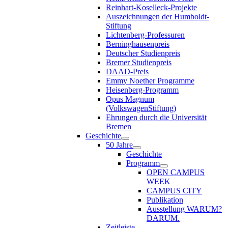
Reinhart-Koselleck-Projekte
Auszeichnungen der Humboldt-
Stiftung
Lichtenberg-Professuren
Berninghausenpreis
Deutscher Studienpreis
Bremer Studienpreis
DAAD-Preis
Emmy Noether Programme
Heisenberg-Programm
Opus Magnum
(VolkswagenStiftung)
Ehrungen durch die Universität
Bremen
Geschichte
50 Jahre
Geschichte
Programm
OPEN CAMPUS
WEEK
CAMPUS CITY
Publikation
Ausstellung WARUM?
DARUM.
Zeitleiste