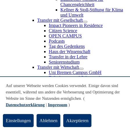
Chancengleichheit
Kellner & Stoll-Stiftung für Klima
und Umwelt
Transfer mit Gesellschaft
Impact Pioneers in Residence
Citizen Science
OPEN CAMPUS
Podcasts
Tag des Gedenkens
Haus der Wissenschaft
Transfer in der Lehre
Seniorenstudium
Transfer mit Wirtschaft
Uni Bremen Campus GmbH
Erfindungen und Schutzrechte
Partnerschaften und Beteiligungen
Auf unserer Webseite werden Cookies verwendet. Einige davon sind
Recruiting an der Universität Bremen
essentiell, während uns andere die Verbesserung und Optimierung der
Weiterbildung an der Universität Bremen
Transfer mit Schule
Website im Sinne der Nutzenden ermöglichen. (
Schülerinnen und Schüler
Datenschutzerklärung
|
Impressum
)
MINT-Schnupperstudium
Schulklassen
Lehrkräfte
Einstellungen
Ablehnen
Akzeptieren
Gründungsunterstützung
UniTransfer - Servicestelle für Transferaktivitäten