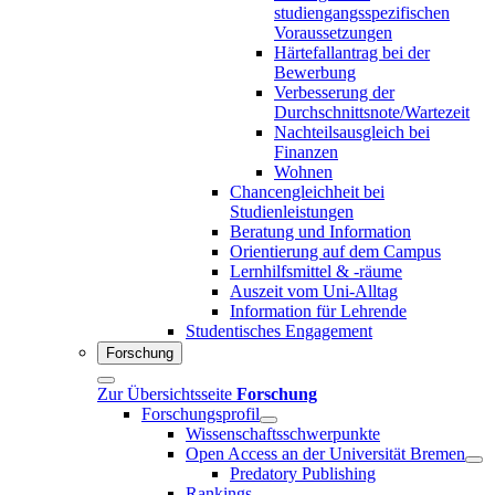
studiengangsspezifischen
Voraussetzungen
Härtefallantrag bei der
Bewerbung
Verbesserung der
Durchschnittsnote/Wartezeit
Nachteilsausgleich bei
Finanzen
Wohnen
Chancengleichheit bei
Studienleistungen
Beratung und Information
Orientierung auf dem Campus
Lernhilfsmittel & -räume
Auszeit vom Uni-Alltag
Information für Lehrende
Studentisches Engagement
Forschung
Zur Übersichtsseite
Forschung
Forschungsprofil
Wissenschaftsschwerpunkte
Open Access an der Universität Bremen
Predatory Publishing
Rankings