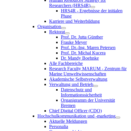
Human Resources Strategy for
Researchers (HRS4R)
HRS4R - Ergebnisse der initialen
Phase
Karriere und Weiterbildung
Organisation
Rektorat
Prof. Dr. Jutta Günther
Frauke Meyer
Prof. Dr.-Ing. Maren Petersen
Prof. Dr. Michal Kucera
Dr. Mandy Boehnke
Alle Fachbereiche
Research Faculty MARUM - Zentrum für
Marine Umweltwissenschaften
Akademische Selbstverwaltung
Verwaltung und Betrieb
Datenschutz und
Informationssicherheit
Organigramm der Universität
Bremen
Chief Digital Officer (CDO)
Hochschulkommunikation und -marketing
Aktuelle Meldungen
Personalia