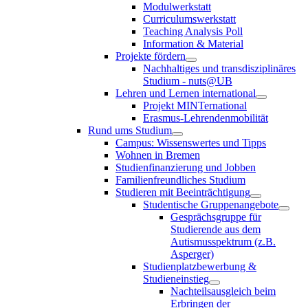
Modulwerkstatt
Curriculumswerkstatt
Teaching Analysis Poll
Information & Material
Projekte fördern
Nachhaltiges und transdisziplinäres
Studium - nuts@UB
Lehren und Lernen international
Projekt MINTernational
Erasmus-Lehrendenmobilität
Rund ums Studium
Campus: Wissenswertes und Tipps
Wohnen in Bremen
Studienfinanzierung und Jobben
Familienfreundliches Studium
Studieren mit Beeinträchtigung
Studentische Gruppenangebote
Gesprächsgruppe für
Studierende aus dem
Autismusspektrum (z.B.
Asperger)
Studienplatzbewerbung &
Studieneinstieg
Nachteilsausgleich beim
Erbringen der