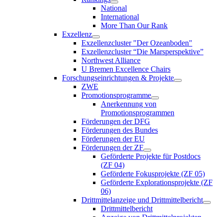
National
International
More Than Our Rank
Exzellenz
Exzellenzcluster "Der Ozeanboden"
Exzellenzcluster “Die Marsperspektive”
Northwest Alliance
U Bremen Excellence Chairs
Forschungseinrichtungen & Projekte
ZWE
Promotionsprogramme
Anerkennung von
Promotionsprogrammen
Förderungen der DFG
Förderungen des Bundes
Förderungen der EU
Förderungen der ZF
Geförderte Projekte für Postdocs
(ZF 04)
Geförderte Fokusprojekte (ZF 05)
Geförderte Explorationsprojekte (ZF
06)
Drittmittelanzeige und Drittmittelbericht
Drittmittelbericht