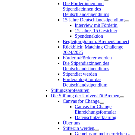
Die Förder:innen und
Stipendiat:innen des
Deutschlandstipendiums
15 Jahre Deutschlandstipendium
Interview mit Förderin
15 Jahre, 15 Gesichter
Spendenaktion
Begleitprogramm: BremenConnect
Rückblick: Matching Challenge
2024/2025
Förderin/Förderer werden
Die Stipendiat:innen des
Deutschlandstipendiums
Stipendiat werden
Förderantrag für das
Deutschlandstipendium
Stiftungsprofessuren
Die Stiftung der Universität Bremen
Canvas for Change
Canvas for Change
Einreichungsformular
Datenschutzerklärung
Über uns
Stifter:in werden
Gemeinsam mehr erreichen -