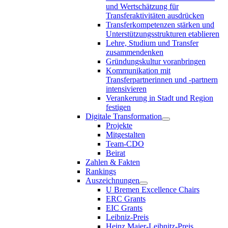
und Wertschätzung für
Transferaktivitäten ausdrücken
Transferkompetenzen stärken und
Unterstützungsstrukturen etablieren
Lehre, Studium und Transfer
zusammendenken
Gründungskultur voranbringen
Kommunikation mit
Transferpartnerinnen und -partnern
intensivieren
Verankerung in Stadt und Region
festigen
Digitale Transformation
Projekte
Mitgestalten
Team-CDO
Beirat
Zahlen & Fakten
Rankings
Auszeichnungen
U Bremen Excellence Chairs
ERC Grants
EIC Grants
Leibniz-Preis
Heinz Maier-Leibnitz-Preis