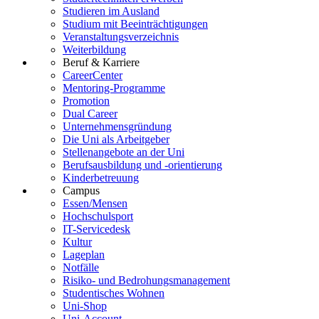
Studieren im Ausland
Studium mit Beeinträchtigungen
Veranstaltungsverzeichnis
Weiterbildung
Beruf & Karriere
CareerCenter
Mentoring-Programme
Promotion
Dual Career
Unternehmensgründung
Die Uni als Arbeitgeber
Stellenangebote an der Uni
Berufsausbildung und -orientierung
Kinderbetreuung
Campus
Essen/Mensen
Hochschulsport
IT-Servicedesk
Kultur
Lageplan
Notfälle
Risiko- und Bedrohungsmanagement
Studentisches Wohnen
Uni-Shop
Uni-Account