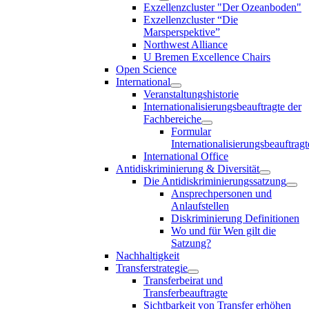
Exzellenzcluster "Der Ozeanboden"
Exzellenzcluster “Die
Marsperspektive”
Northwest Alliance
U Bremen Excellence Chairs
Open Science
International
Veranstaltungshistorie
Internationalisierungsbeauftragte der
Fachbereiche
Formular
Internationalisierungsbeauftragt
International Office
Antidiskriminierung & Diversität
Die Antidiskriminierungssatzung
Ansprechpersonen und
Anlaufstellen
Diskriminierung Definitionen
Wo und für Wen gilt die
Satzung?
Nachhaltigkeit
Transferstrategie
Transferbeirat und
Transferbeauftragte
Sichtbarkeit von Transfer erhöhen