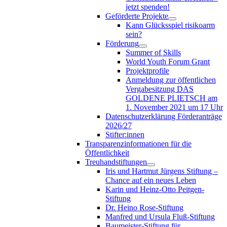
jetzt spenden!
Geförderte Projekte
Kann Glücksspiel risikoarm
sein?
Förderung
Summer of Skills
World Youth Forum Grant
Projektprofile
Anmeldung zur öffentlichen
Vergabesitzung DAS
GOLDENE PLIETSCH am
1. November 2021 um 17 Uhr
Datenschutzerklärung Förderanträge
2026/27
Stifter:innen
Transparenzinformationen für die
Öffentlichkeit
Treuhandstiftungen
Iris und Hartmut Jürgens Stiftung –
Chance auf ein neues Leben
Karin und Heinz-Otto Peitgen-
Stiftung
Dr. Heino Rose-Stiftung
Manfred und Ursula Fluß-Stiftung
Baumeister-Stiftung für