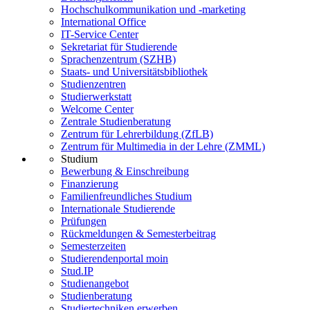
Hochschulkommunikation und -marketing
International Office
IT-Service Center
Sekretariat für Studierende
Sprachenzentrum (SZHB)
Staats- und Universitätsbibliothek
Studienzentren
Studierwerkstatt
Welcome Center
Zentrale Studienberatung
Zentrum für Lehrerbildung (ZfLB)
Zentrum für Multimedia in der Lehre (ZMML)
Studium
Bewerbung & Einschreibung
Finanzierung
Familienfreundliches Studium
Internationale Studierende
Prüfungen
Rückmeldungen & Semesterbeitrag
Semesterzeiten
Studierendenportal moin
Stud.IP
Studienangebot
Studienberatung
Studiertechniken erwerben