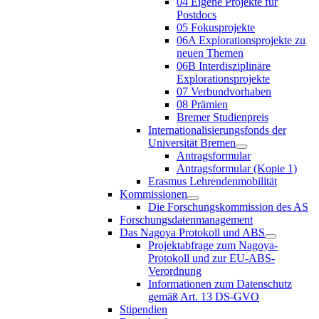
04 Eigene Projekte für
Postdocs
05 Fokusprojekte
06A Explorationsprojekte zu
neuen Themen
06B Interdisziplinäre
Explorationsprojekte
07 Verbundvorhaben
08 Prämien
Bremer Studienpreis
Internationalisierungsfonds der
Universität Bremen
Antragsformular
Antragsformular (Kopie 1)
Erasmus Lehrendenmobilität
Kommissionen
Die Forschungskommission des AS
Forschungsdatenmanagement
Das Nagoya Protokoll und ABS
Projektabfrage zum Nagoya-
Protokoll und zur EU-ABS-
Verordnung
Informationen zum Datenschutz
gemäß Art. 13 DS-GVO
Stipendien