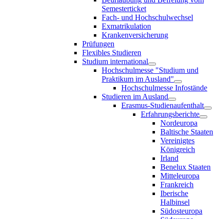
Semesterticket
Fach- und Hochschulwechsel
Exmatrikulation
Krankenversicherung
Prüfungen
Flexibles Studieren
Studium international
Hochschulmesse "Studium und
Praktikum im Ausland"
Hochschulmesse Infostände
Studieren im Ausland
Erasmus-Studienaufenthalt
Erfahrungsberichte
Nordeuropa
Baltische Staaten
Vereinigtes
Königreich
Irland
Benelux Staaten
Mitteleuropa
Frankreich
Iberische
Halbinsel
Südosteuropa