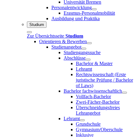
Universität Bremen
Personalentwicklung
Erasmus-Personalmobilität
Ausbildung und Praktika
Studium
Zur Übersichtsseite
Studium
Orientieren & Bewerben
Studienangebot
Studiengangssuche
Abschlüsse
Bachelor & Master
Lehramt
Rechtswissenschaft (Erste
juristische Prüfung / Bachelor
of Laws)
Bachelor fachwissenschaftlich
Vollfach-Bachelor
Zwei-Fächer-Bachelor
Überschneidungsfreies
Lehrangebot
Lehramt
Grundschule
Gymnasium/Oberschule
Inklusive