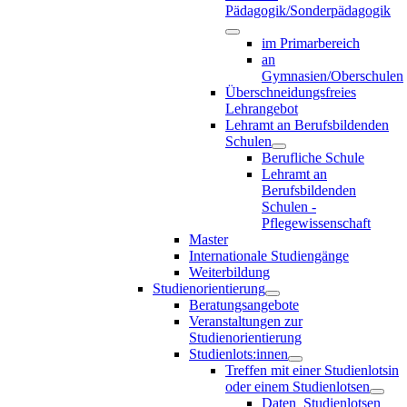
Pädagogik/Sonderpädagogik
im Primarbereich
an
Gymnasien/Oberschulen
Überschneidungsfreies
Lehrangebot
Lehramt an Berufsbildenden
Schulen
Berufliche Schule
Lehramt an
Berufsbildenden
Schulen -
Pflegewissenschaft
Master
Internationale Studiengänge
Weiterbildung
Studienorientierung
Beratungsangebote
Veranstaltungen zur
Studienorientierung
Studienlots:innen
Treffen mit einer Studienlotsin
oder einem Studienlotsen
Daten_Studienlotsen