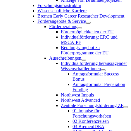
Anzeige von Drittmittelprojekten
Forschungsinfrastruktur
Wissenschaftliche Karriere
Bremen Early Career Researcher Development
Förderangebote & Service
Förderberatung
Fördermöglichkeiten der EU
Individualförderung: ERC und
MSCA-PF
Beratungsangebot zu
Förderprogramme der EU
Ausschreibungen
Individualförderung herausragender
Wissenschaftler:innen
Antragsformular Success
Bonus
Antragsformular Preparation
Funding
Northwest Impuls
Northwest Advanced
Zentrale Forschungsförderung ZF
01 Impulse für
Forschungsvorhaben
02 Konferenzreisen
03 BremenIDEA