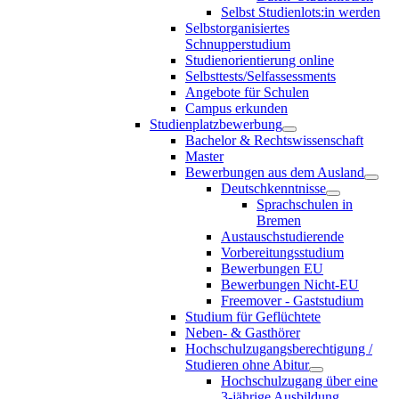
Selbst Studienlots:in werden
Selbstorganisiertes
Schnupperstudium
Studienorientierung online
Selbsttests/Selfassessments
Angebote für Schulen
Campus erkunden
Studienplatzbewerbung
Bachelor & Rechtswissenschaft
Master
Bewerbungen aus dem Ausland
Deutschkenntnisse
Sprachschulen in
Bremen
Austauschstudierende
Vorbereitungsstudium
Bewerbungen EU
Bewerbungen Nicht-EU
Freemover - Gaststudium
Studium für Geflüchtete
Neben- & Gasthörer
Hochschulzugangsberechtigung /
Studieren ohne Abitur
Hochschulzugang über eine
3-jährige Ausbildung