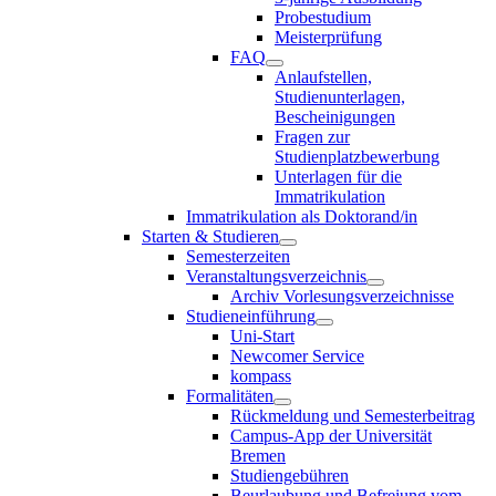
Probestudium
Meisterprüfung
FAQ
Anlaufstellen,
Studienunterlagen,
Bescheinigungen
Fragen zur
Studienplatzbewerbung
Unterlagen für die
Immatrikulation
Immatrikulation als Doktorand/in
Starten & Studieren
Semesterzeiten
Veranstaltungsverzeichnis
Archiv Vorlesungsverzeichnisse
Studieneinführung
Uni-Start
Newcomer Service
kompass
Formalitäten
Rückmeldung und Semesterbeitrag
Campus-App der Universität
Bremen
Studiengebühren
Beurlaubung und Befreiung vom