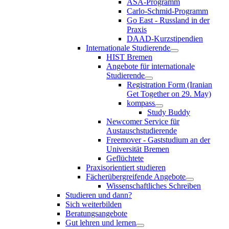
ASA-Programm
Carlo-Schmid-Programm
Go East - Russland in der
Praxis
DAAD-Kurzstipendien
Internationale Studierende
HIST Bremen
Angebote für internationale
Studierende
Registration Form (Iranian
Get Together on 29. May)
kompass
Study Buddy
Newcomer Service für
Austauschstudierende
Freemover - Gaststudium an der
Universität Bremen
Geflüchtete
Praxisorientiert studieren
Fächerübergreifende Angebote
Wissenschaftliches Schreiben
Studieren und dann?
Sich weiterbilden
Beratungsangebote
Gut lehren und lernen