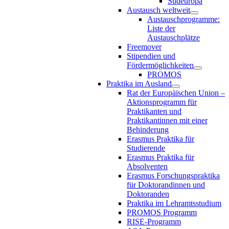
Südeuropa
Austausch weltweit
Austauschprogramme:
Liste der
Austauschplätze
Freemover
Stipendien und
Fördermöglichkeiten
PROMOS
Praktika im Ausland
Rat der Europäischen Union –
Aktionsprogramm für
Praktikanten und
Praktikantinnen mit einer
Behinderung
Erasmus Praktika für
Studierende
Erasmus Praktika für
Absolventen
Erasmus Forschungspraktika
für Doktorandinnen und
Doktoranden
Praktika im Lehramtsstudium
PROMOS Programm
RISE-Programm