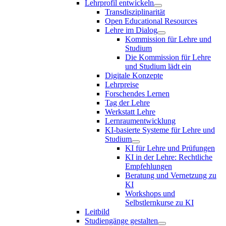
Lehrprofil entwickeln
Transdisziplinarität
Open Educational Resources
Lehre im Dialog
Kommission für Lehre und
Studium
Die Kommission für Lehre
und Studium lädt ein
Digitale Konzepte
Lehrpreise
Forschendes Lernen
Tag der Lehre
Werkstatt Lehre
Lernraumentwicklung
KI-basierte Systeme für Lehre und
Studium
KI für Lehre und Prüfungen
KI in der Lehre: Rechtliche
Empfehlungen
Beratung und Vernetzung zu
KI
Workshops und
Selbstlernkurse zu KI
Leitbild
Studiengänge gestalten