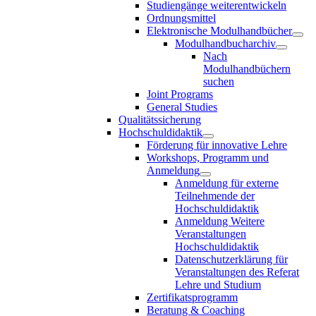
Studiengänge weiterentwickeln
Ordnungsmittel
Elektronische Modulhandbücher
Modulhandbucharchiv
Nach
Modulhandbüchern
suchen
Joint Programs
General Studies
Qualitätssicherung
Hochschuldidaktik
Förderung für innovative Lehre
Workshops, Programm und
Anmeldung
Anmeldung für externe
Teilnehmende der
Hochschuldidaktik
Anmeldung Weitere
Veranstaltungen
Hochschuldidaktik
Datenschutzerklärung für
Veranstaltungen des Referat
Lehre und Studium
Zertifikatsprogramm
Beratung & Coaching