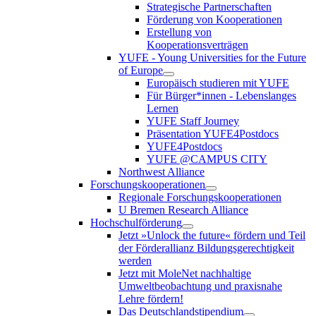
Strategische Partnerschaften
Förderung von Kooperationen
Erstellung von
Kooperationsverträgen
YUFE - Young Universities for the Future
of Europe
Europäisch studieren mit YUFE
Für Bürger*innen - Lebenslanges
Lernen
YUFE Staff Journey
Präsentation YUFE4Postdocs
YUFE4Postdocs
YUFE @CAMPUS CITY
Northwest Alliance
Forschungskooperationen
Regionale Forschungskooperationen
U Bremen Research Alliance
Hochschulförderung
Jetzt »Unlock the future« fördern und Teil
der Förderallianz Bildungsgerechtigkeit
werden
Jetzt mit MoleNet nachhaltige
Umweltbeobachtung und praxisnahe
Lehre fördern!
Das Deutschlandstipendium