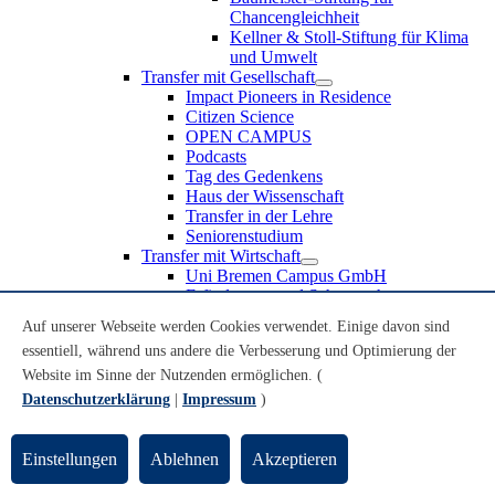
Chancengleichheit
Kellner & Stoll-Stiftung für Klima
und Umwelt
Transfer mit Gesellschaft
Impact Pioneers in Residence
Citizen Science
OPEN CAMPUS
Podcasts
Tag des Gedenkens
Haus der Wissenschaft
Transfer in der Lehre
Seniorenstudium
Transfer mit Wirtschaft
Uni Bremen Campus GmbH
Erfindungen und Schutzrechte
Partnerschaften und Beteiligungen
Auf unserer Webseite werden Cookies verwendet. Einige davon sind
Recruiting an der Universität Bremen
essentiell, während uns andere die Verbesserung und Optimierung der
Weiterbildung an der Universität Bremen
Transfer mit Schule
Website im Sinne der Nutzenden ermöglichen. (
Schülerinnen und Schüler
Datenschutzerklärung
|
Impressum
)
MINT-Schnupperstudium
Schulklassen
Lehrkräfte
Einstellungen
Ablehnen
Akzeptieren
Gründungsunterstützung
UniTransfer - Servicestelle für Transferaktivitäten