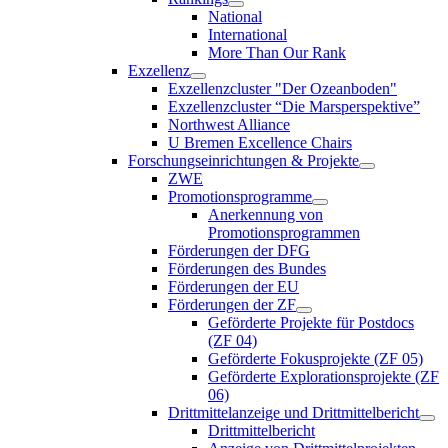
National
International
More Than Our Rank
Exzellenz
Exzellenzcluster "Der Ozeanboden"
Exzellenzcluster “Die Marsperspektive”
Northwest Alliance
U Bremen Excellence Chairs
Forschungseinrichtungen & Projekte
ZWE
Promotionsprogramme
Anerkennung von
Promotionsprogrammen
Förderungen der DFG
Förderungen des Bundes
Förderungen der EU
Förderungen der ZF
Geförderte Projekte für Postdocs
(ZF 04)
Geförderte Fokusprojekte (ZF 05)
Geförderte Explorationsprojekte (ZF
06)
Drittmittelanzeige und Drittmittelbericht
Drittmittelbericht