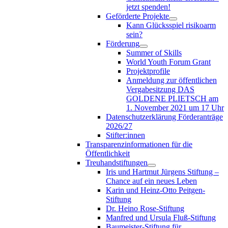
jetzt spenden!
Geförderte Projekte
Kann Glücksspiel risikoarm
sein?
Förderung
Summer of Skills
World Youth Forum Grant
Projektprofile
Anmeldung zur öffentlichen
Vergabesitzung DAS
GOLDENE PLIETSCH am
1. November 2021 um 17 Uhr
Datenschutzerklärung Förderanträge
2026/27
Stifter:innen
Transparenzinformationen für die
Öffentlichkeit
Treuhandstiftungen
Iris und Hartmut Jürgens Stiftung –
Chance auf ein neues Leben
Karin und Heinz-Otto Peitgen-
Stiftung
Dr. Heino Rose-Stiftung
Manfred und Ursula Fluß-Stiftung
Baumeister-Stiftung für