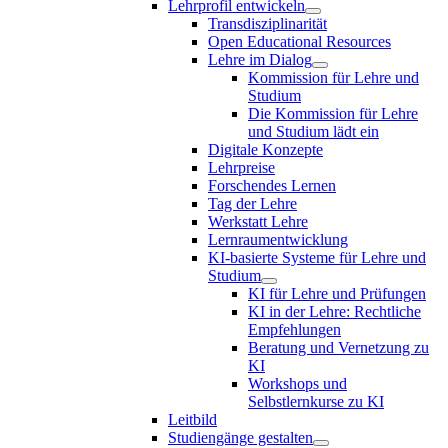
Lehrprofil entwickeln
Transdisziplinarität
Open Educational Resources
Lehre im Dialog
Kommission für Lehre und
Studium
Die Kommission für Lehre
und Studium lädt ein
Digitale Konzepte
Lehrpreise
Forschendes Lernen
Tag der Lehre
Werkstatt Lehre
Lernraumentwicklung
KI-basierte Systeme für Lehre und
Studium
KI für Lehre und Prüfungen
KI in der Lehre: Rechtliche
Empfehlungen
Beratung und Vernetzung zu
KI
Workshops und
Selbstlernkurse zu KI
Leitbild
Studiengänge gestalten