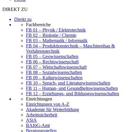
DIREKT ZU
Direkt zu
Fachbereiche
FB 01 – Physik / Elektrotechnik
FB 02 – Biologie / Chemie
FB 03 – Mathematik / Informatik
FB 04 – Produktionstechnik – Maschinenbau &
Verfahrenstechnik
FB 05 – Geowissenschaften
FB 06 – Rechtswissenschaft
FB 07 – Wirtschaftswissenschaft
FB 08 – Sozialwissenschaften
FB 09 – Kulturwissenschaften
FB 10 – Sprach- und Literaturwissenschaften
FB 11 – Human- und Gesundheitswissenschaften
FB 12 – Erziehungs- und Bildungswissenschaften
Einrichtungen
Einrichtungen von A-Z
Akademie für Weiterbildung
Arbeitssicherheit
AStA
BAföG-Amt
Beratungsstellen