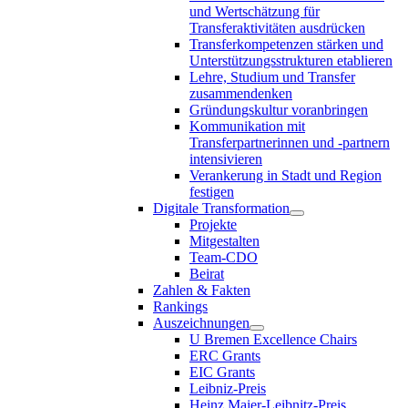
und Wertschätzung für
Transferaktivitäten ausdrücken
Transferkompetenzen stärken und
Unterstützungsstrukturen etablieren
Lehre, Studium und Transfer
zusammendenken
Gründungskultur voranbringen
Kommunikation mit
Transferpartnerinnen und -partnern
intensivieren
Verankerung in Stadt und Region
festigen
Digitale Transformation
Projekte
Mitgestalten
Team-CDO
Beirat
Zahlen & Fakten
Rankings
Auszeichnungen
U Bremen Excellence Chairs
ERC Grants
EIC Grants
Leibniz-Preis
Heinz Maier-Leibnitz-Preis