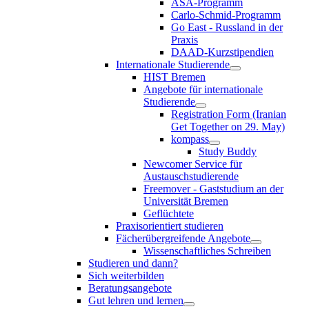
ASA-Programm
Carlo-Schmid-Programm
Go East - Russland in der
Praxis
DAAD-Kurzstipendien
Internationale Studierende
HIST Bremen
Angebote für internationale
Studierende
Registration Form (Iranian
Get Together on 29. May)
kompass
Study Buddy
Newcomer Service für
Austauschstudierende
Freemover - Gaststudium an der
Universität Bremen
Geflüchtete
Praxisorientiert studieren
Fächerübergreifende Angebote
Wissenschaftliches Schreiben
Studieren und dann?
Sich weiterbilden
Beratungsangebote
Gut lehren und lernen