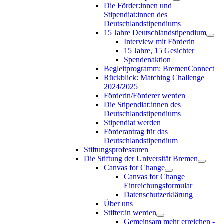
Die Förder:innen und
Stipendiat:innen des
Deutschlandstipendiums
15 Jahre Deutschlandstipendium
Interview mit Förderin
15 Jahre, 15 Gesichter
Spendenaktion
Begleitprogramm: BremenConnect
Rückblick: Matching Challenge
2024/2025
Förderin/Förderer werden
Die Stipendiat:innen des
Deutschlandstipendiums
Stipendiat werden
Förderantrag für das
Deutschlandstipendium
Stiftungsprofessuren
Die Stiftung der Universität Bremen
Canvas for Change
Canvas for Change
Einreichungsformular
Datenschutzerklärung
Über uns
Stifter:in werden
Gemeinsam mehr erreichen -