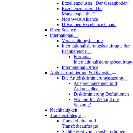
Exzellenzcluster "Der Ozeanboden"
Exzellenzcluster “Die
Marsperspektive”
Northwest Alliance
U Bremen Excellence Chairs
Open Science
International
Veranstaltungshistorie
Internationalisierungsbeauftragte der
Fachbereiche
Formular
Internationalisierungsbeauftragt
International Office
Antidiskriminierung & Diversität
Die Antidiskriminierungssatzung
Ansprechpersonen und
Anlaufstellen
Diskriminierung Definitionen
Wo und für Wen gilt die
Satzung?
Nachhaltigkeit
Transferstrategie
Transferbeirat und
Transferbeauftragte
Sichtbarkeit von Transfer erhöhen