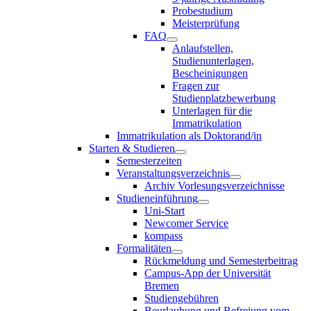
Probestudium
Meisterprüfung
FAQ
Anlaufstellen,
Studienunterlagen,
Bescheinigungen
Fragen zur
Studienplatzbewerbung
Unterlagen für die
Immatrikulation
Immatrikulation als Doktorand/in
Starten & Studieren
Semesterzeiten
Veranstaltungsverzeichnis
Archiv Vorlesungsverzeichnisse
Studieneinführung
Uni-Start
Newcomer Service
kompass
Formalitäten
Rückmeldung und Semesterbeitrag
Campus-App der Universität
Bremen
Studiengebühren
Beurlaubung und Befreiung vom