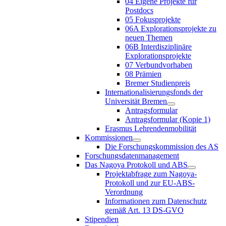
04 Eigene Projekte für
Postdocs
05 Fokusprojekte
06A Explorationsprojekte zu
neuen Themen
06B Interdisziplinäre
Explorationsprojekte
07 Verbundvorhaben
08 Prämien
Bremer Studienpreis
Internationalisierungsfonds der
Universität Bremen
Antragsformular
Antragsformular (Kopie 1)
Erasmus Lehrendenmobilität
Kommissionen
Die Forschungskommission des AS
Forschungsdatenmanagement
Das Nagoya Protokoll und ABS
Projektabfrage zum Nagoya-
Protokoll und zur EU-ABS-
Verordnung
Informationen zum Datenschutz
gemäß Art. 13 DS-GVO
Stipendien