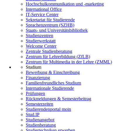
Hochschulkommunikation und -marketing
International Office
IT-Service Center
Sekretariat für Studierende
Sprachenzentrum (SZHB)
Staats- und Universitätsbibliothek
Studienzentren
Studierwerkstatt
Welcome Center
Zentrale Studienberatung
Zentrum für Lehrerbildung (ZfLB)
Zentrum für Multimedia in der Lehre (ZMML)
Studium
Bewerbung & Einschreibung
Finanzierung
Familienfreundliches Studium
Internationale Studierende
Prüfungen
Rückmeldungen & Semesterbeitrag
Semesterzeiten
Studierendenportal moin
Stud.IP
Studienangebot
Studienberatung
Studiertechniken erwerben