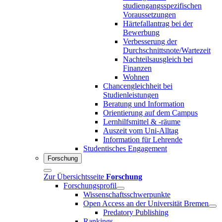
studiengangsspezifischen
Voraussetzungen
Härtefallantrag bei der
Bewerbung
Verbesserung der
Durchschnittsnote/Wartezeit
Nachteilsausgleich bei
Finanzen
Wohnen
Chancengleichheit bei
Studienleistungen
Beratung und Information
Orientierung auf dem Campus
Lernhilfsmittel & -räume
Auszeit vom Uni-Alltag
Information für Lehrende
Studentisches Engagement
Forschung
Zur Übersichtsseite
Forschung
Forschungsprofil
Wissenschaftsschwerpunkte
Open Access an der Universität Bremen
Predatory Publishing
Rankings