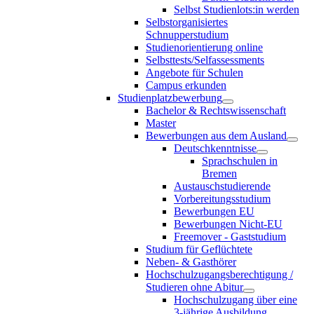
Selbst Studienlots:in werden
Selbstorganisiertes
Schnupperstudium
Studienorientierung online
Selbsttests/Selfassessments
Angebote für Schulen
Campus erkunden
Studienplatzbewerbung
Bachelor & Rechtswissenschaft
Master
Bewerbungen aus dem Ausland
Deutschkenntnisse
Sprachschulen in
Bremen
Austauschstudierende
Vorbereitungsstudium
Bewerbungen EU
Bewerbungen Nicht-EU
Freemover - Gaststudium
Studium für Geflüchtete
Neben- & Gasthörer
Hochschulzugangsberechtigung /
Studieren ohne Abitur
Hochschulzugang über eine
3-jährige Ausbildung