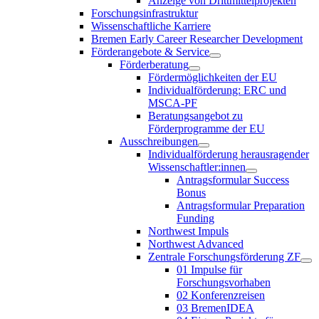
Anzeige von Drittmittelprojekten
Forschungsinfrastruktur
Wissenschaftliche Karriere
Bremen Early Career Researcher Development
Förderangebote & Service
Förderberatung
Fördermöglichkeiten der EU
Individualförderung: ERC und
MSCA-PF
Beratungsangebot zu
Förderprogramme der EU
Ausschreibungen
Individualförderung herausragender
Wissenschaftler:innen
Antragsformular Success
Bonus
Antragsformular Preparation
Funding
Northwest Impuls
Northwest Advanced
Zentrale Forschungsförderung ZF
01 Impulse für
Forschungsvorhaben
02 Konferenzreisen
03 BremenIDEA