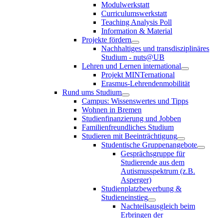
Modulwerkstatt
Curriculumswerkstatt
Teaching Analysis Poll
Information & Material
Projekte fördern
Nachhaltiges und transdisziplinäres
Studium - nuts@UB
Lehren und Lernen international
Projekt MINTernational
Erasmus-Lehrendenmobilität
Rund ums Studium
Campus: Wissenswertes und Tipps
Wohnen in Bremen
Studienfinanzierung und Jobben
Familienfreundliches Studium
Studieren mit Beeinträchtigung
Studentische Gruppenangebote
Gesprächsgruppe für
Studierende aus dem
Autismusspektrum (z.B.
Asperger)
Studienplatzbewerbung &
Studieneinstieg
Nachteilsausgleich beim
Erbringen der