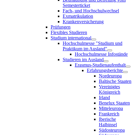
Semesterticket
Fach- und Hochschulwechsel
Exmatrikulation
Krankenversicherung
Prüfungen
Flexibles Studieren
Studium international
Hochschulmesse "Studium und
Praktikum im Ausland"
Hochschulmesse Infostände
Studieren im Ausland
Erasmus-Studienaufenthalt
Erfahrungsberichte
Nordeuropa
Baltische Staaten
Vereinigtes
Königreich
Irland
Benelux Staaten
Mitteleuropa
Frankreich
Iberische
Halbinsel
Südosteuropa