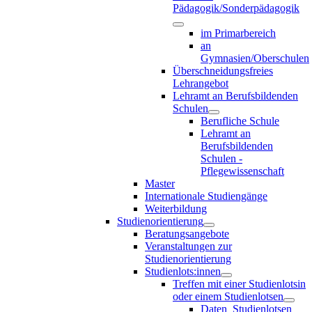
Pädagogik/Sonderpädagogik
im Primarbereich
an
Gymnasien/Oberschulen
Überschneidungsfreies
Lehrangebot
Lehramt an Berufsbildenden
Schulen
Berufliche Schule
Lehramt an
Berufsbildenden
Schulen -
Pflegewissenschaft
Master
Internationale Studiengänge
Weiterbildung
Studienorientierung
Beratungsangebote
Veranstaltungen zur
Studienorientierung
Studienlots:innen
Treffen mit einer Studienlotsin
oder einem Studienlotsen
Daten_Studienlotsen