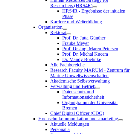
Human Resources Strategy for
Researchers (HRS4R)
HRS4R - Ergebnisse der initialen
Phase
Karriere und Weiterbildung
Organisation
Rektorat
Prof. Dr. Jutta Günther
Frauke Meyer
Prof. Dr.-Ing. Maren Petersen
Prof. Dr. Michal Kucera
Dr. Mandy Boehnke
Alle Fachbereiche
Research Faculty MARUM - Zentrum für
Marine Umweltwissenschaften
Akademische Selbstverwaltung
Verwaltung und Betrieb
Datenschutz und
Informationssicherheit
Organigramm der Universität
Bremen
Chief Digital Officer (CDO)
Hochschulkommunikation und -marketing
Aktuelle Meldungen
Personalia