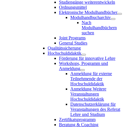
Studiengänge weiterentwickeln
Ordnungsmittel
Elektronische Modulhandbücher
Modulhandbucharchiv
Nach
Modulhandbüchern
suchen
Joint Programs
General Studies
Qualitätssicherung
Hochschuldidaktik
Förderung für innovative Lehre
Workshops, Programm und
Anmeldung
Anmeldung für externe
Teilnehmende der
Hochschuldidaktik
Anmeldung Weitere
Veranstaltungen
Hochschuldidaktik
Datenschutzerklärung für
Veranstaltungen des Referat
Lehre und Studium
Zertifikatsprogramm
Beratung & Coaching