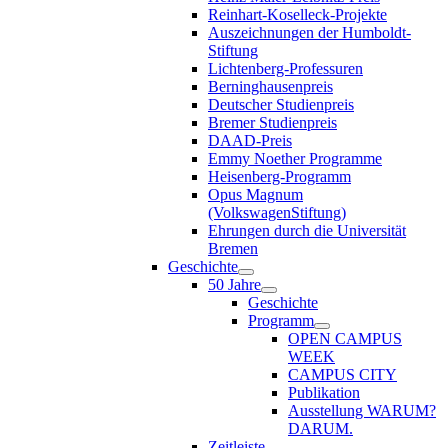
Reinhart-Koselleck-Projekte
Auszeichnungen der Humboldt-
Stiftung
Lichtenberg-Professuren
Berninghausenpreis
Deutscher Studienpreis
Bremer Studienpreis
DAAD-Preis
Emmy Noether Programme
Heisenberg-Programm
Opus Magnum
(VolkswagenStiftung)
Ehrungen durch die Universität
Bremen
Geschichte
50 Jahre
Geschichte
Programm
OPEN CAMPUS
WEEK
CAMPUS CITY
Publikation
Ausstellung WARUM?
DARUM.
Zeitleiste