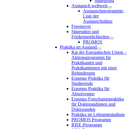
Südeuropa
Austausch weltweit
Austauschprogramme:
Liste der
Austauschplätze
Freemover
Stipendien und
Fördermöglichkeiten
PROMOS
Praktika im Ausland
Rat der Europäischen Union –
Aktionsprogramm für
Praktikanten und
Praktikantinnen mit einer
Behinderung
Erasmus Praktika für
Studierende
Erasmus Praktika für
Absolventen
Erasmus Forschungspraktika
für Doktorandinnen und
Doktoranden
Praktika im Lehramtsstudium
PROMOS Programm
RISE-Programm