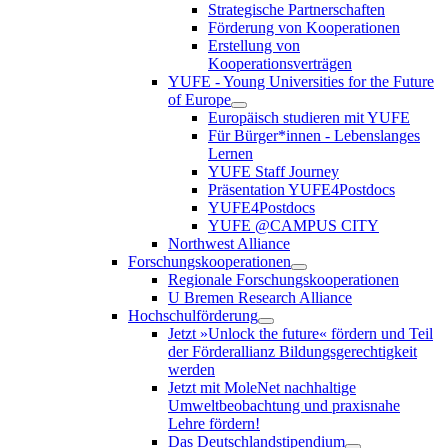
Strategische Partnerschaften
Förderung von Kooperationen
Erstellung von
Kooperationsverträgen
YUFE - Young Universities for the Future
of Europe
Europäisch studieren mit YUFE
Für Bürger*innen - Lebenslanges
Lernen
YUFE Staff Journey
Präsentation YUFE4Postdocs
YUFE4Postdocs
YUFE @CAMPUS CITY
Northwest Alliance
Forschungskooperationen
Regionale Forschungskooperationen
U Bremen Research Alliance
Hochschulförderung
Jetzt »Unlock the future« fördern und Teil
der Förderallianz Bildungsgerechtigkeit
werden
Jetzt mit MoleNet nachhaltige
Umweltbeobachtung und praxisnahe
Lehre fördern!
Das Deutschlandstipendium