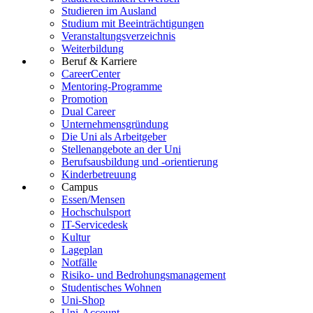
Studieren im Ausland
Studium mit Beeinträchtigungen
Veranstaltungsverzeichnis
Weiterbildung
Beruf & Karriere
CareerCenter
Mentoring-Programme
Promotion
Dual Career
Unternehmensgründung
Die Uni als Arbeitgeber
Stellenangebote an der Uni
Berufsausbildung und -orientierung
Kinderbetreuung
Campus
Essen/Mensen
Hochschulsport
IT-Servicedesk
Kultur
Lageplan
Notfälle
Risiko- und Bedrohungsmanagement
Studentisches Wohnen
Uni-Shop
Uni-Account