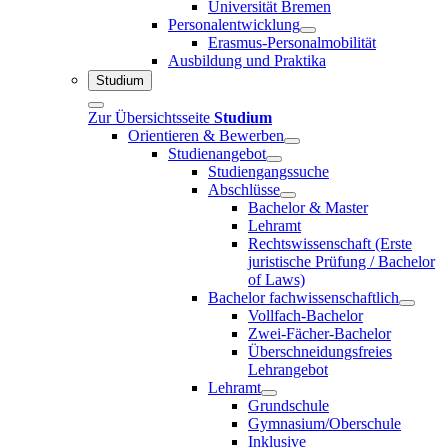
Universität Bremen
Personalentwicklung
Erasmus-Personalmobilität
Ausbildung und Praktika
Studium
Zur Übersichtsseite
Studium
Orientieren & Bewerben
Studienangebot
Studiengangssuche
Abschlüsse
Bachelor & Master
Lehramt
Rechtswissenschaft (Erste
juristische Prüfung / Bachelor
of Laws)
Bachelor fachwissenschaftlich
Vollfach-Bachelor
Zwei-Fächer-Bachelor
Überschneidungsfreies
Lehrangebot
Lehramt
Grundschule
Gymnasium/Oberschule
Inklusive