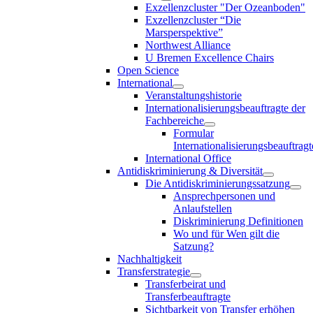
Exzellenzcluster "Der Ozeanboden"
Exzellenzcluster “Die
Marsperspektive”
Northwest Alliance
U Bremen Excellence Chairs
Open Science
International
Veranstaltungshistorie
Internationalisierungsbeauftragte der
Fachbereiche
Formular
Internationalisierungsbeauftragt
International Office
Antidiskriminierung & Diversität
Die Antidiskriminierungssatzung
Ansprechpersonen und
Anlaufstellen
Diskriminierung Definitionen
Wo und für Wen gilt die
Satzung?
Nachhaltigkeit
Transferstrategie
Transferbeirat und
Transferbeauftragte
Sichtbarkeit von Transfer erhöhen