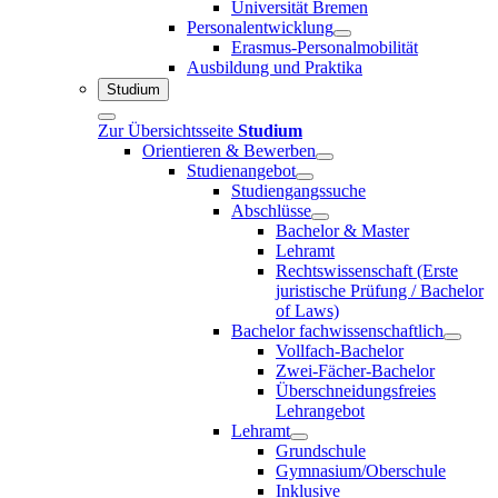
Universität Bremen
Personalentwicklung
Erasmus-Personalmobilität
Ausbildung und Praktika
Studium
Zur Übersichtsseite
Studium
Orientieren & Bewerben
Studienangebot
Studiengangssuche
Abschlüsse
Bachelor & Master
Lehramt
Rechtswissenschaft (Erste
juristische Prüfung / Bachelor
of Laws)
Bachelor fachwissenschaftlich
Vollfach-Bachelor
Zwei-Fächer-Bachelor
Überschneidungsfreies
Lehrangebot
Lehramt
Grundschule
Gymnasium/Oberschule
Inklusive