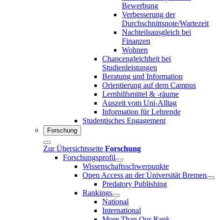
Bewerbung
Verbesserung der
Durchschnittsnote/Wartezeit
Nachteilsausgleich bei
Finanzen
Wohnen
Chancengleichheit bei
Studienleistungen
Beratung und Information
Orientierung auf dem Campus
Lernhilfsmittel & -räume
Auszeit vom Uni-Alltag
Information für Lehrende
Studentisches Engagement
Forschung
Zur Übersichtsseite
Forschung
Forschungsprofil
Wissenschaftsschwerpunkte
Open Access an der Universität Bremen
Predatory Publishing
Rankings
National
International
More Than Our Rank