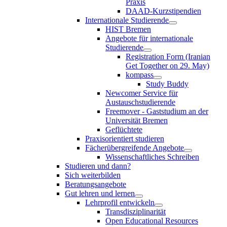
Praxis
DAAD-Kurzstipendien
Internationale Studierende
HIST Bremen
Angebote für internationale
Studierende
Registration Form (Iranian
Get Together on 29. May)
kompass
Study Buddy
Newcomer Service für
Austauschstudierende
Freemover - Gaststudium an der
Universität Bremen
Geflüchtete
Praxisorientiert studieren
Fächerübergreifende Angebote
Wissenschaftliches Schreiben
Studieren und dann?
Sich weiterbilden
Beratungsangebote
Gut lehren und lernen
Lehrprofil entwickeln
Transdisziplinarität
Open Educational Resources