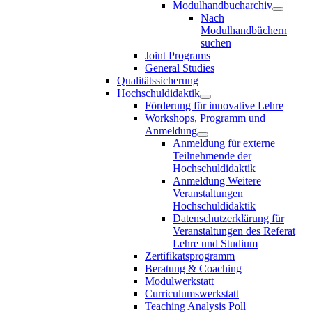
Modulhandbucharchiv
Nach
Modulhandbüchern
suchen
Joint Programs
General Studies
Qualitätssicherung
Hochschuldidaktik
Förderung für innovative Lehre
Workshops, Programm und
Anmeldung
Anmeldung für externe
Teilnehmende der
Hochschuldidaktik
Anmeldung Weitere
Veranstaltungen
Hochschuldidaktik
Datenschutzerklärung für
Veranstaltungen des Referat
Lehre und Studium
Zertifikatsprogramm
Beratung & Coaching
Modulwerkstatt
Curriculumswerkstatt
Teaching Analysis Poll