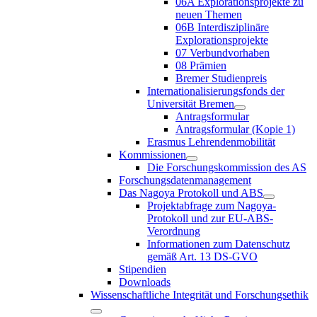
06A Explorationsprojekte zu
neuen Themen
06B Interdisziplinäre
Explorationsprojekte
07 Verbundvorhaben
08 Prämien
Bremer Studienpreis
Internationalisierungsfonds der
Universität Bremen
Antragsformular
Antragsformular (Kopie 1)
Erasmus Lehrendenmobilität
Kommissionen
Die Forschungskommission des AS
Forschungsdatenmanagement
Das Nagoya Protokoll und ABS
Projektabfrage zum Nagoya-
Protokoll und zur EU-ABS-
Verordnung
Informationen zum Datenschutz
gemäß Art. 13 DS-GVO
Stipendien
Downloads
Wissenschaftliche Integrität und Forschungsethik