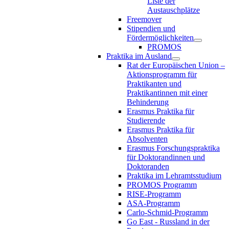
Liste der
Austauschplätze
Freemover
Stipendien und
Fördermöglichkeiten
PROMOS
Praktika im Ausland
Rat der Europäischen Union –
Aktionsprogramm für
Praktikanten und
Praktikantinnen mit einer
Behinderung
Erasmus Praktika für
Studierende
Erasmus Praktika für
Absolventen
Erasmus Forschungspraktika
für Doktorandinnen und
Doktoranden
Praktika im Lehramtsstudium
PROMOS Programm
RISE-Programm
ASA-Programm
Carlo-Schmid-Programm
Go East - Russland in der