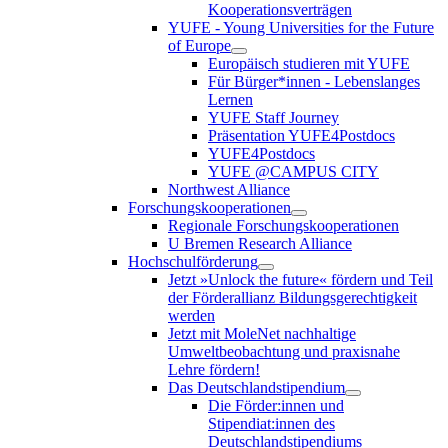
Kooperationsverträgen
YUFE - Young Universities for the Future
of Europe
Europäisch studieren mit YUFE
Für Bürger*innen - Lebenslanges
Lernen
YUFE Staff Journey
Präsentation YUFE4Postdocs
YUFE4Postdocs
YUFE @CAMPUS CITY
Northwest Alliance
Forschungskooperationen
Regionale Forschungskooperationen
U Bremen Research Alliance
Hochschulförderung
Jetzt »Unlock the future« fördern und Teil
der Förderallianz Bildungsgerechtigkeit
werden
Jetzt mit MoleNet nachhaltige
Umweltbeobachtung und praxisnahe
Lehre fördern!
Das Deutschlandstipendium
Die Förder:innen und
Stipendiat:innen des
Deutschlandstipendiums