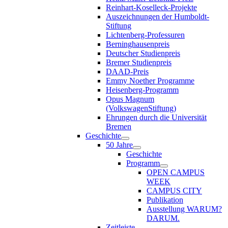
Reinhart-Koselleck-Projekte
Auszeichnungen der Humboldt-
Stiftung
Lichtenberg-Professuren
Berninghausenpreis
Deutscher Studienpreis
Bremer Studienpreis
DAAD-Preis
Emmy Noether Programme
Heisenberg-Programm
Opus Magnum
(VolkswagenStiftung)
Ehrungen durch die Universität
Bremen
Geschichte
50 Jahre
Geschichte
Programm
OPEN CAMPUS
WEEK
CAMPUS CITY
Publikation
Ausstellung WARUM?
DARUM.
Zeitleiste