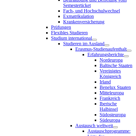
Semesterticket
Fach- und Hochschulwechsel
Exmatrikulation
Krankenversicherung
Prüfungen
Flexibles Studieren
Studium international
Studieren im Ausland
Erasmus-Studienaufenthalt
Erfahrungsberichte
Nordeuropa
Baltische Staaten
Vereinigtes
Königreich
Irland
Benelux Staaten
Mitteleuropa
Frankreich
Iberische
Halbinsel
Südosteuropa
Südeuropa
Austausch weltweit
Austauschprogramme: