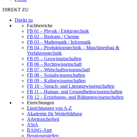
DIREKT ZU
Direkt zu
Fachbereiche
FB 01 – Physik / Elektrotechnik
FB 02 – Biologie / Chemie
FB 03 – Mathematik / Informatik
FB 04 – Produktionstechnik – Maschinenbau &
Verfahrenstechnik
FB 05 – Geowissenschaften
FB 06 – Rechtswissenschaft
FB 07 – Wirtschaftswissenschaft
FB 08 – Sozialwissenschaften
FB 09 – Kulturwissenschaften
FB 10 – Sprach- und Literaturwissenschaften
FB 11 – Human- und Gesundheitswissenschaften
FB 12 – Erziehungs- und Bildungswissenschaften
Einrichtungen
Einrichtungen von A-Z
Akademie für Weiterbildung
Arbeitssicherheit
AStA
BAföG-Amt
Beratungsstellen