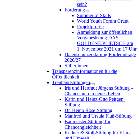
sein?
Förderung
Summer of Skills
World Youth Forum Grant
Projektprofile
Anmeldung zur öffentlichen
Vergabesitzung DAS
GOLDENE PLIETSCH am
1. November 2021 um 17 Uhr
Datenschutzerklärung Förderanträge
2026/27
Stifter:innen
Transparenzinformationen für die
Öffentlichkeit
Treuhandstiftungen
Iris und Hartmut Jürgens Stiftung –
Chance auf ein neues Leben
Karin und Heinz-Otto Peitgen-
Stiftung
Dr. Heino Rose-Stiftung
Manfred und Ursula Fluß-Stiftung
Baumeister-Stiftung für
Chancengleichheit
Kellner & Stoll-Stiftung für Klima
und Umwelt