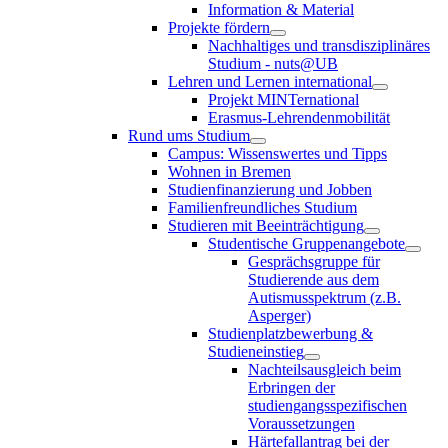
Information & Material
Projekte fördern
Nachhaltiges und transdisziplinäres
Studium - nuts@UB
Lehren und Lernen international
Projekt MINTernational
Erasmus-Lehrendenmobilität
Rund ums Studium
Campus: Wissenswertes und Tipps
Wohnen in Bremen
Studienfinanzierung und Jobben
Familienfreundliches Studium
Studieren mit Beeinträchtigung
Studentische Gruppenangebote
Gesprächsgruppe für
Studierende aus dem
Autismusspektrum (z.B.
Asperger)
Studienplatzbewerbung &
Studieneinstieg
Nachteilsausgleich beim
Erbringen der
studiengangsspezifischen
Voraussetzungen
Härtefallantrag bei der