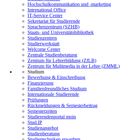
Hochschulkommunikation und -marketing
International Office
IT-Service Center
Sekretariat für Studierende
Sprachenzentrum (SZHB)
Staats- und Universitätsbibliothek
Studienzentren
Studierwerkstatt
Welcome Center
Zentrale Studienberatung
Zentrum für Lehrerbildung (ZfLB)
Zentrum für Multimedia in der Lehre (ZMML)
Studium
Bewerbung & Einschreibung
Finanzierung
Familienfreundliches Studium
Internationale Studierende
Prüfungen
Rückmeldungen & Semesterbeitrag
Semesterzeiten
Studierendenportal moin
Stud.IP
Studienangebot
Studienberatung
Studiertechniken erwerben