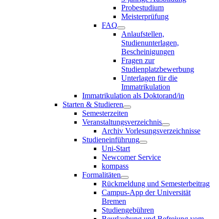
Probestudium
Meisterprüfung
FAQ
Anlaufstellen,
Studienunterlagen,
Bescheinigungen
Fragen zur
Studienplatzbewerbung
Unterlagen für die
Immatrikulation
Immatrikulation als Doktorand/in
Starten & Studieren
Semesterzeiten
Veranstaltungsverzeichnis
Archiv Vorlesungsverzeichnisse
Studieneinführung
Uni-Start
Newcomer Service
kompass
Formalitäten
Rückmeldung und Semesterbeitrag
Campus-App der Universität
Bremen
Studiengebühren
Beurlaubung und Befreiung vom