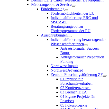
Bremen Early Career Researcher Development
Förderangebote & Service
Förderberatung
Fördermöglichkeiten der EU
Individualförderung: ERC und
MSCA-PF
Beratungsangebot zu
Förderprogramme der EU
Ausschreibungen
Individualförderung herausragender
Wissenschaftler:innen
Antragsformular Success
Bonus
Antragsformular Preparation
Funding
Northwest Impuls
Northwest Advanced
Zentrale Forschungsförderung ZF
01 Impulse für
Forschungsvorhaben
02 Konferenzreisen
03 BremenIDEA
04 Eigene Projekte für
Postdocs
05 Fokusprojekte