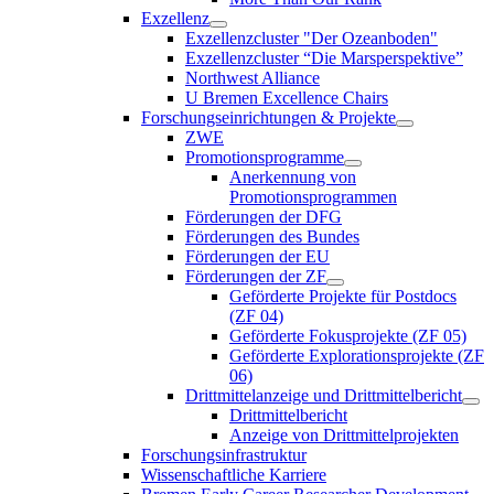
Exzellenz
Exzellenzcluster "Der Ozeanboden"
Exzellenzcluster “Die Marsperspektive”
Northwest Alliance
U Bremen Excellence Chairs
Forschungseinrichtungen & Projekte
ZWE
Promotionsprogramme
Anerkennung von
Promotionsprogrammen
Förderungen der DFG
Förderungen des Bundes
Förderungen der EU
Förderungen der ZF
Geförderte Projekte für Postdocs
(ZF 04)
Geförderte Fokusprojekte (ZF 05)
Geförderte Explorationsprojekte (ZF
06)
Drittmittelanzeige und Drittmittelbericht
Drittmittelbericht
Anzeige von Drittmittelprojekten
Forschungsinfrastruktur
Wissenschaftliche Karriere