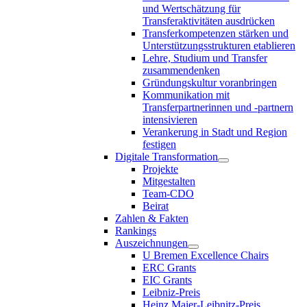
und Wertschätzung für
Transferaktivitäten ausdrücken
Transferkompetenzen stärken und
Unterstützungsstrukturen etablieren
Lehre, Studium und Transfer
zusammendenken
Gründungskultur voranbringen
Kommunikation mit
Transferpartnerinnen und -partnern
intensivieren
Verankerung in Stadt und Region
festigen
Digitale Transformation
Projekte
Mitgestalten
Team-CDO
Beirat
Zahlen & Fakten
Rankings
Auszeichnungen
U Bremen Excellence Chairs
ERC Grants
EIC Grants
Leibniz-Preis
Heinz Maier-Leibnitz-Preis