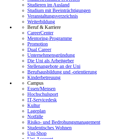
Studieren im Ausland
Studium mit Beeinträchtigungen
Veranstaltungsverzeichnis
Weiterbildung
Beruf & Karriere
CareerCenter
Mentoring-Programme
Promotion
Dual Career
Unternehmensgründung
Die Uni als Arbeitgeber
Stellenangebote an der Uni
Berufsausbildung und -orientierung
Kinderbetreuung
Campus
Essen/Mensen
Hochschulsport
IT-Servicedesk
Kultur
Lageplan
Notfälle
Risiko- und Bedrohungsmanagement
Studentisches Wohnen
Uni-Shop
Uni-Account