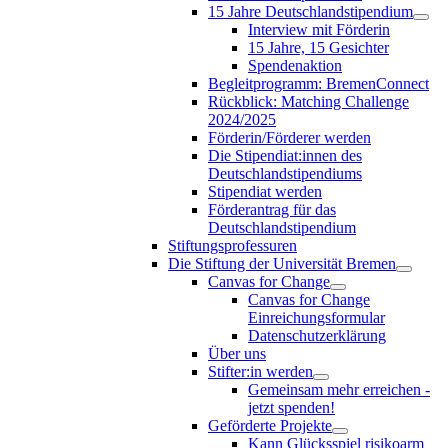
15 Jahre Deutschlandstipendium
Interview mit Förderin
15 Jahre, 15 Gesichter
Spendenaktion
Begleitprogramm: BremenConnect
Rückblick: Matching Challenge
2024/2025
Förderin/Förderer werden
Die Stipendiat:innen des
Deutschlandstipendiums
Stipendiat werden
Förderantrag für das
Deutschlandstipendium
Stiftungsprofessuren
Die Stiftung der Universität Bremen
Canvas for Change
Canvas for Change
Einreichungsformular
Datenschutzerklärung
Über uns
Stifter:in werden
Gemeinsam mehr erreichen -
jetzt spenden!
Geförderte Projekte
Kann Glücksspiel risikoarm