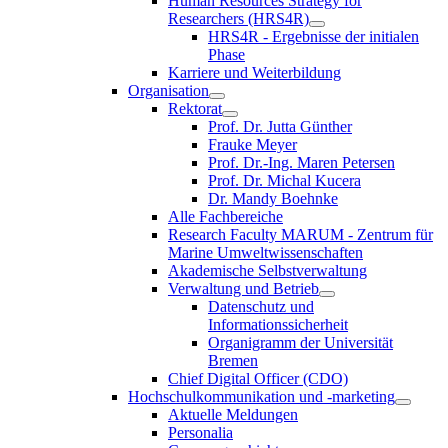
Human Resources Strategy for
Researchers (HRS4R)
HRS4R - Ergebnisse der initialen
Phase
Karriere und Weiterbildung
Organisation
Rektorat
Prof. Dr. Jutta Günther
Frauke Meyer
Prof. Dr.-Ing. Maren Petersen
Prof. Dr. Michal Kucera
Dr. Mandy Boehnke
Alle Fachbereiche
Research Faculty MARUM - Zentrum für
Marine Umweltwissenschaften
Akademische Selbstverwaltung
Verwaltung und Betrieb
Datenschutz und
Informationssicherheit
Organigramm der Universität
Bremen
Chief Digital Officer (CDO)
Hochschulkommunikation und -marketing
Aktuelle Meldungen
Personalia