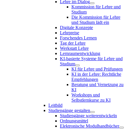
Lehre im Dialog
Kommission für Lehre und
Studium
Die Kommission für Lehre
und Studium lädt ein
Digitale Konzepte
Lehrpreise
Forschendes Lernen
Tag der Lehre
Werkstatt Lehre
Lernraumentwicklung
KI-basierte Systeme für Lehre und
Studium
KI für Lehre und Prüfungen
KI in der Lehre: Rechtliche
Empfehlungen
Beratung und Vernetzung zu
KI
Workshops und
Selbstlernkurse zu KI
Leitbild
Studiengänge gestalten
Studiengänge weiterentwickeln
Ordnungsmittel
Elektronische Modulhandbücher