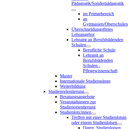
Pädagogik/Sonderpädagogik
im Primarbereich
an
Gymnasien/Oberschulen
Überschneidungsfreies
Lehrangebot
Lehramt an Berufsbildenden
Schulen
Berufliche Schule
Lehramt an
Berufsbildenden
Schulen -
Pflegewissenschaft
Master
Internationale Studiengänge
Weiterbildung
Studienorientierung
Beratungsangebote
Veranstaltungen zur
Studienorientierung
Studienlots:innen
Treffen mit einer Studienlotsin
oder einem Studienlotsen
Daten_Studienlotsen