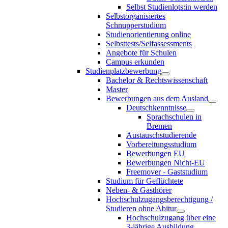
Selbst Studienlots:in werden
Selbstorganisiertes
Schnupperstudium
Studienorientierung online
Selbsttests/Selfassessments
Angebote für Schulen
Campus erkunden
Studienplatzbewerbung
Bachelor & Rechtswissenschaft
Master
Bewerbungen aus dem Ausland
Deutschkenntnisse
Sprachschulen in
Bremen
Austauschstudierende
Vorbereitungsstudium
Bewerbungen EU
Bewerbungen Nicht-EU
Freemover - Gaststudium
Studium für Geflüchtete
Neben- & Gasthörer
Hochschulzugangsberechtigung /
Studieren ohne Abitur
Hochschulzugang über eine
3-jährige Ausbildung