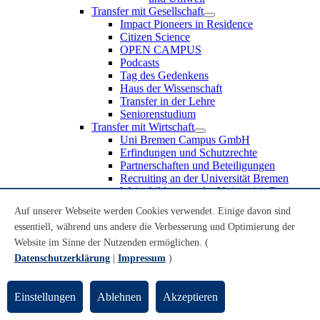
Transfer mit Gesellschaft
Impact Pioneers in Residence
Citizen Science
OPEN CAMPUS
Podcasts
Tag des Gedenkens
Haus der Wissenschaft
Transfer in der Lehre
Seniorenstudium
Transfer mit Wirtschaft
Uni Bremen Campus GmbH
Erfindungen und Schutzrechte
Partnerschaften und Beteiligungen
Recruiting an der Universität Bremen
Weiterbildung an der Universität Bremen
Transfer mit Schule
Auf unserer Webseite werden Cookies verwendet. Einige davon sind
Schülerinnen und Schüler
essentiell, während uns andere die Verbesserung und Optimierung der
MINT-Schnupperstudium
Schulklassen
Website im Sinne der Nutzenden ermöglichen. (
Lehrkräfte
Datenschutzerklärung
|
Impressum
)
Gründungsunterstützung
UniTransfer - Servicestelle für Transferaktivitäten
Einstellungen
Ablehnen
Akzeptieren
Transfermagazin der Universität Bremen
Transferpreis der Universität Bremen