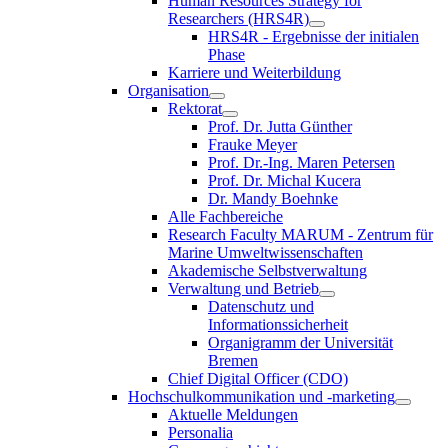
Human Resources Strategy for
Researchers (HRS4R)
HRS4R - Ergebnisse der initialen
Phase
Karriere und Weiterbildung
Organisation
Rektorat
Prof. Dr. Jutta Günther
Frauke Meyer
Prof. Dr.-Ing. Maren Petersen
Prof. Dr. Michal Kucera
Dr. Mandy Boehnke
Alle Fachbereiche
Research Faculty MARUM - Zentrum für
Marine Umweltwissenschaften
Akademische Selbstverwaltung
Verwaltung und Betrieb
Datenschutz und
Informationssicherheit
Organigramm der Universität
Bremen
Chief Digital Officer (CDO)
Hochschulkommunikation und -marketing
Aktuelle Meldungen
Personalia