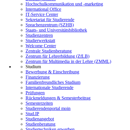
Hochschulkommunikation und -marketing
International Office
IT-Service Center
Sekretariat für Studierende
Sprachenzentrum (SZHB)
Staats- und Universitätsbibliothek
Studienzentren
Studierwerkstatt
Welcome Center
Zentrale Studienberatung
Zentrum für Lehrerbildung (ZfLB)
Zentrum für Multimedia in der Lehre (ZMML)
Studium
Bewerbung & Einschreibung
Finanzierung
Familienfreundliches Studium
Internationale Studierende
Prüfungen
Rückmeldungen & Semesterbeitrag
Semesterzeiten
Studierendenportal moin
Stud.IP
Studienangebot
Studienberatung
Studiertechniken erwerben