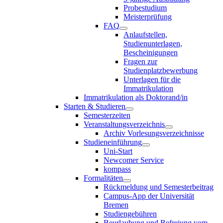
Probestudium
Meisterprüfung
FAQ
Anlaufstellen,
Studienunterlagen,
Bescheinigungen
Fragen zur
Studienplatzbewerbung
Unterlagen für die
Immatrikulation
Immatrikulation als Doktorand/in
Starten & Studieren
Semesterzeiten
Veranstaltungsverzeichnis
Archiv Vorlesungsverzeichnisse
Studieneinführung
Uni-Start
Newcomer Service
kompass
Formalitäten
Rückmeldung und Semesterbeitrag
Campus-App der Universität
Bremen
Studiengebühren
Beurlaubung und Befreiung vom