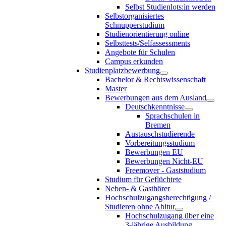
Selbst Studienlots:in werden
Selbstorganisiertes
Schnupperstudium
Studienorientierung online
Selbsttests/Selfassessments
Angebote für Schulen
Campus erkunden
Studienplatzbewerbung
Bachelor & Rechtswissenschaft
Master
Bewerbungen aus dem Ausland
Deutschkenntnisse
Sprachschulen in
Bremen
Austauschstudierende
Vorbereitungsstudium
Bewerbungen EU
Bewerbungen Nicht-EU
Freemover - Gaststudium
Studium für Geflüchtete
Neben- & Gasthörer
Hochschulzugangsberechtigung /
Studieren ohne Abitur
Hochschulzugang über eine
3-jährige Ausbildung