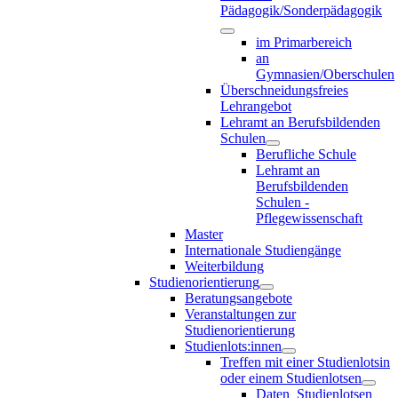
Pädagogik/Sonderpädagogik
im Primarbereich
an
Gymnasien/Oberschulen
Überschneidungsfreies
Lehrangebot
Lehramt an Berufsbildenden
Schulen
Berufliche Schule
Lehramt an
Berufsbildenden
Schulen -
Pflegewissenschaft
Master
Internationale Studiengänge
Weiterbildung
Studienorientierung
Beratungsangebote
Veranstaltungen zur
Studienorientierung
Studienlots:innen
Treffen mit einer Studienlotsin
oder einem Studienlotsen
Daten_Studienlotsen