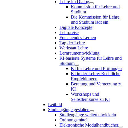
Lehre im Dialog
Kommission für Lehre und
Studium
Die Kommission für Lehre
und Studium lädt ein
Digitale Konzepte
Lehrpreise
Forschendes Lernen
Tag der Lehre
Werkstatt Lehre
Lernraumentwicklung
KI-basierte Systeme für Lehre und
Studium
KI für Lehre und Prüfungen
KI in der Lehre: Rechtliche
Empfehlungen
Beratung und Vernetzung zu
KI
Workshops und
Selbstlernkurse zu KI
Leitbild
Studiengänge gestalten
Studiengänge weiterentwickeln
Ordnungsmittel
Elektronische Modulhandbücher