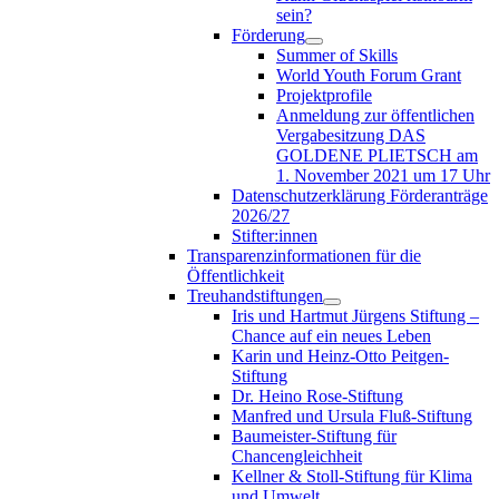
sein?
Förderung
Summer of Skills
World Youth Forum Grant
Projektprofile
Anmeldung zur öffentlichen
Vergabesitzung DAS
GOLDENE PLIETSCH am
1. November 2021 um 17 Uhr
Datenschutzerklärung Förderanträge
2026/27
Stifter:innen
Transparenzinformationen für die
Öffentlichkeit
Treuhandstiftungen
Iris und Hartmut Jürgens Stiftung –
Chance auf ein neues Leben
Karin und Heinz-Otto Peitgen-
Stiftung
Dr. Heino Rose-Stiftung
Manfred und Ursula Fluß-Stiftung
Baumeister-Stiftung für
Chancengleichheit
Kellner & Stoll-Stiftung für Klima
und Umwelt