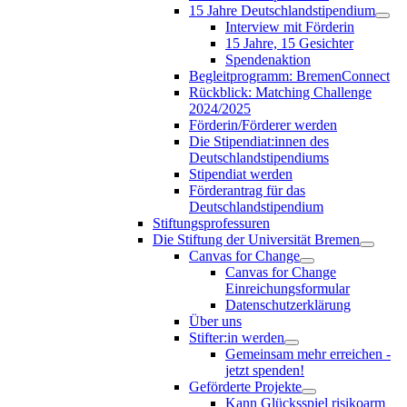
15 Jahre Deutschlandstipendium
Interview mit Förderin
15 Jahre, 15 Gesichter
Spendenaktion
Begleitprogramm: BremenConnect
Rückblick: Matching Challenge
2024/2025
Förderin/Förderer werden
Die Stipendiat:innen des
Deutschlandstipendiums
Stipendiat werden
Förderantrag für das
Deutschlandstipendium
Stiftungsprofessuren
Die Stiftung der Universität Bremen
Canvas for Change
Canvas for Change
Einreichungsformular
Datenschutzerklärung
Über uns
Stifter:in werden
Gemeinsam mehr erreichen -
jetzt spenden!
Geförderte Projekte
Kann Glücksspiel risikoarm