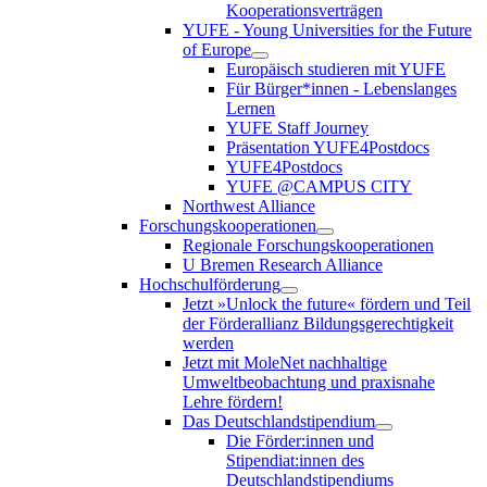
Kooperationsverträgen
YUFE - Young Universities for the Future
of Europe
Europäisch studieren mit YUFE
Für Bürger*innen - Lebenslanges
Lernen
YUFE Staff Journey
Präsentation YUFE4Postdocs
YUFE4Postdocs
YUFE @CAMPUS CITY
Northwest Alliance
Forschungskooperationen
Regionale Forschungskooperationen
U Bremen Research Alliance
Hochschulförderung
Jetzt »Unlock the future« fördern und Teil
der Förderallianz Bildungsgerechtigkeit
werden
Jetzt mit MoleNet nachhaltige
Umweltbeobachtung und praxisnahe
Lehre fördern!
Das Deutschlandstipendium
Die Förder:innen und
Stipendiat:innen des
Deutschlandstipendiums