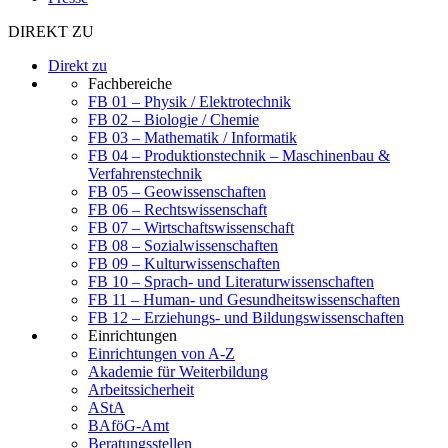
DIREKT ZU
Direkt zu
Fachbereiche
FB 01 – Physik / Elektrotechnik
FB 02 – Biologie / Chemie
FB 03 – Mathematik / Informatik
FB 04 – Produktionstechnik – Maschinenbau &
Verfahrenstechnik
FB 05 – Geowissenschaften
FB 06 – Rechtswissenschaft
FB 07 – Wirtschaftswissenschaft
FB 08 – Sozialwissenschaften
FB 09 – Kulturwissenschaften
FB 10 – Sprach- und Literaturwissenschaften
FB 11 – Human- und Gesundheitswissenschaften
FB 12 – Erziehungs- und Bildungswissenschaften
Einrichtungen
Einrichtungen von A-Z
Akademie für Weiterbildung
Arbeitssicherheit
AStA
BAföG-Amt
Beratungsstellen