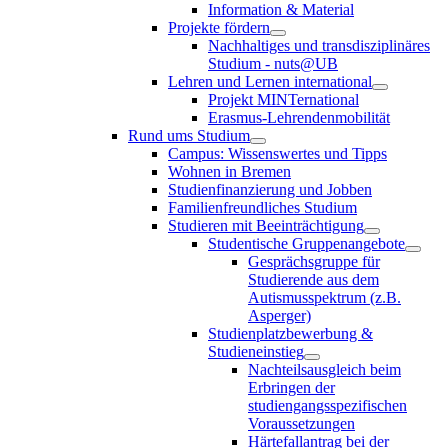
Information & Material
Projekte fördern
Nachhaltiges und transdisziplinäres
Studium - nuts@UB
Lehren und Lernen international
Projekt MINTernational
Erasmus-Lehrendenmobilität
Rund ums Studium
Campus: Wissenswertes und Tipps
Wohnen in Bremen
Studienfinanzierung und Jobben
Familienfreundliches Studium
Studieren mit Beeinträchtigung
Studentische Gruppenangebote
Gesprächsgruppe für
Studierende aus dem
Autismusspektrum (z.B.
Asperger)
Studienplatzbewerbung &
Studieneinstieg
Nachteilsausgleich beim
Erbringen der
studiengangsspezifischen
Voraussetzungen
Härtefallantrag bei der