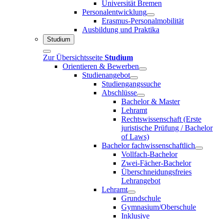
Universität Bremen
Personalentwicklung
Erasmus-Personalmobilität
Ausbildung und Praktika
Studium
Zur Übersichtsseite
Studium
Orientieren & Bewerben
Studienangebot
Studiengangssuche
Abschlüsse
Bachelor & Master
Lehramt
Rechtswissenschaft (Erste
juristische Prüfung / Bachelor
of Laws)
Bachelor fachwissenschaftlich
Vollfach-Bachelor
Zwei-Fächer-Bachelor
Überschneidungsfreies
Lehrangebot
Lehramt
Grundschule
Gymnasium/Oberschule
Inklusive