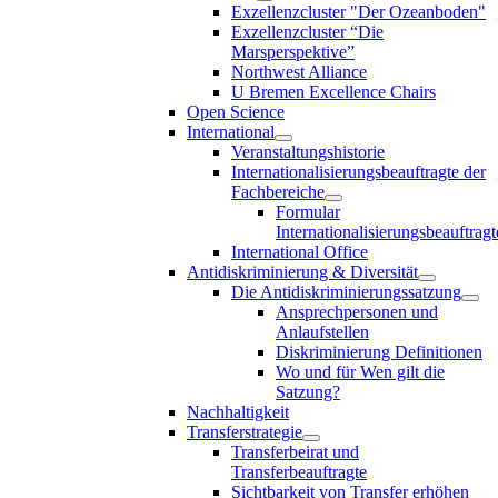
Exzellenzcluster "Der Ozeanboden"
Exzellenzcluster “Die
Marsperspektive”
Northwest Alliance
U Bremen Excellence Chairs
Open Science
International
Veranstaltungshistorie
Internationalisierungsbeauftragte der
Fachbereiche
Formular
Internationalisierungsbeauftragt
International Office
Antidiskriminierung & Diversität
Die Antidiskriminierungssatzung
Ansprechpersonen und
Anlaufstellen
Diskriminierung Definitionen
Wo und für Wen gilt die
Satzung?
Nachhaltigkeit
Transferstrategie
Transferbeirat und
Transferbeauftragte
Sichtbarkeit von Transfer erhöhen