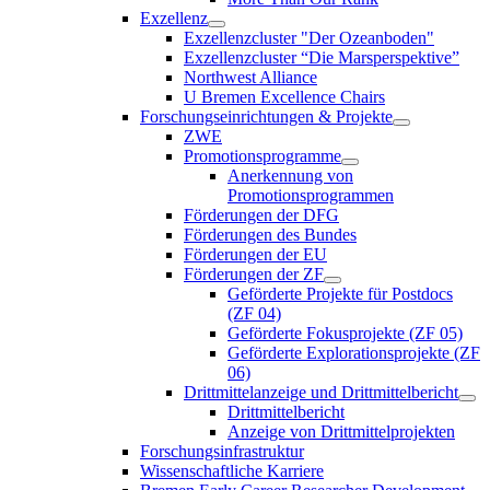
Exzellenz
Exzellenzcluster "Der Ozeanboden"
Exzellenzcluster “Die Marsperspektive”
Northwest Alliance
U Bremen Excellence Chairs
Forschungseinrichtungen & Projekte
ZWE
Promotionsprogramme
Anerkennung von
Promotionsprogrammen
Förderungen der DFG
Förderungen des Bundes
Förderungen der EU
Förderungen der ZF
Geförderte Projekte für Postdocs
(ZF 04)
Geförderte Fokusprojekte (ZF 05)
Geförderte Explorationsprojekte (ZF
06)
Drittmittelanzeige und Drittmittelbericht
Drittmittelbericht
Anzeige von Drittmittelprojekten
Forschungsinfrastruktur
Wissenschaftliche Karriere