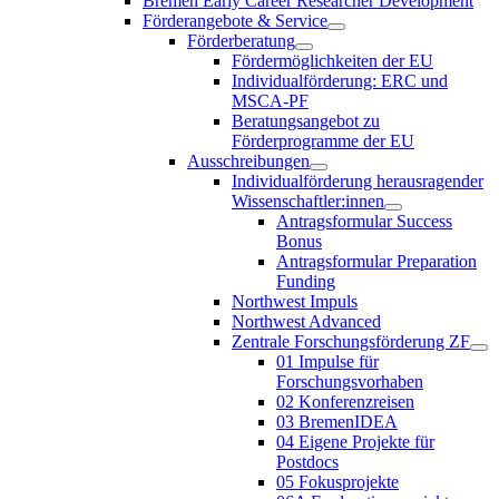
Bremen Early Career Researcher Development
Förderangebote & Service
Förderberatung
Fördermöglichkeiten der EU
Individualförderung: ERC und
MSCA-PF
Beratungsangebot zu
Förderprogramme der EU
Ausschreibungen
Individualförderung herausragender
Wissenschaftler:innen
Antragsformular Success
Bonus
Antragsformular Preparation
Funding
Northwest Impuls
Northwest Advanced
Zentrale Forschungsförderung ZF
01 Impulse für
Forschungsvorhaben
02 Konferenzreisen
03 BremenIDEA
04 Eigene Projekte für
Postdocs
05 Fokusprojekte