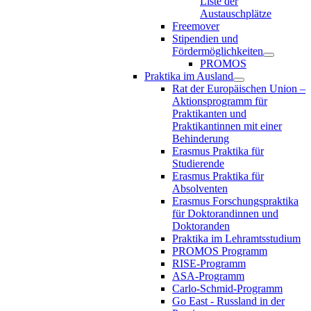
Liste der
Austauschplätze
Freemover
Stipendien und
Fördermöglichkeiten
PROMOS
Praktika im Ausland
Rat der Europäischen Union –
Aktionsprogramm für
Praktikanten und
Praktikantinnen mit einer
Behinderung
Erasmus Praktika für
Studierende
Erasmus Praktika für
Absolventen
Erasmus Forschungspraktika
für Doktorandinnen und
Doktoranden
Praktika im Lehramtsstudium
PROMOS Programm
RISE-Programm
ASA-Programm
Carlo-Schmid-Programm
Go East - Russland in der