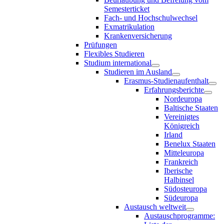
Semesterticket
Fach- und Hochschulwechsel
Exmatrikulation
Krankenversicherung
Prüfungen
Flexibles Studieren
Studium international
Studieren im Ausland
Erasmus-Studienaufenthalt
Erfahrungsberichte
Nordeuropa
Baltische Staaten
Vereinigtes
Königreich
Irland
Benelux Staaten
Mitteleuropa
Frankreich
Iberische
Halbinsel
Südosteuropa
Südeuropa
Austausch weltweit
Austauschprogramme: