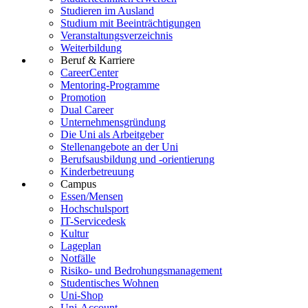
Studieren im Ausland
Studium mit Beeinträchtigungen
Veranstaltungsverzeichnis
Weiterbildung
Beruf & Karriere
CareerCenter
Mentoring-Programme
Promotion
Dual Career
Unternehmensgründung
Die Uni als Arbeitgeber
Stellenangebote an der Uni
Berufsausbildung und -orientierung
Kinderbetreuung
Campus
Essen/Mensen
Hochschulsport
IT-Servicedesk
Kultur
Lageplan
Notfälle
Risiko- und Bedrohungsmanagement
Studentisches Wohnen
Uni-Shop
Uni-Account