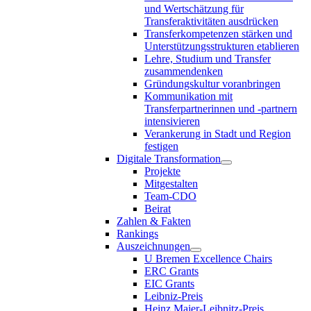
und Wertschätzung für
Transferaktivitäten ausdrücken
Transferkompetenzen stärken und
Unterstützungsstrukturen etablieren
Lehre, Studium und Transfer
zusammendenken
Gründungskultur voranbringen
Kommunikation mit
Transferpartnerinnen und -partnern
intensivieren
Verankerung in Stadt und Region
festigen
Digitale Transformation
Projekte
Mitgestalten
Team-CDO
Beirat
Zahlen & Fakten
Rankings
Auszeichnungen
U Bremen Excellence Chairs
ERC Grants
EIC Grants
Leibniz-Preis
Heinz Maier-Leibnitz-Preis