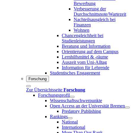
Bewerbung
Verbesserung der
Durchschnittsnote/Wartezeit
Nachteilsausgleich bei
Finanzen
Wohnen
Chancengleichheit bei
Studienleistungen
Beratung und Information
Orientierung auf dem Campus
Lernhilfsmittel & -räume
Auszeit vom Uni-Alltag
Information für Lehrende
Studentisches Engagement
Forschung
Zur Übersichtsseite
Forschung
Forschungsprofil
Wissenschaftsschwerpunkte
Open Access an der Universität Bremen
Predatory Publishing
Rankings
National
International
More Than Our Rank