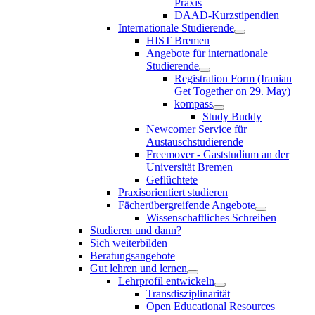
Praxis
DAAD-Kurzstipendien
Internationale Studierende
HIST Bremen
Angebote für internationale
Studierende
Registration Form (Iranian
Get Together on 29. May)
kompass
Study Buddy
Newcomer Service für
Austauschstudierende
Freemover - Gaststudium an der
Universität Bremen
Geflüchtete
Praxisorientiert studieren
Fächerübergreifende Angebote
Wissenschaftliches Schreiben
Studieren und dann?
Sich weiterbilden
Beratungsangebote
Gut lehren und lernen
Lehrprofil entwickeln
Transdisziplinarität
Open Educational Resources