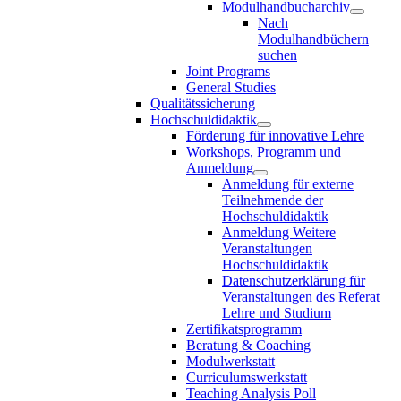
Modulhandbucharchiv
Nach
Modulhandbüchern
suchen
Joint Programs
General Studies
Qualitätssicherung
Hochschuldidaktik
Förderung für innovative Lehre
Workshops, Programm und
Anmeldung
Anmeldung für externe
Teilnehmende der
Hochschuldidaktik
Anmeldung Weitere
Veranstaltungen
Hochschuldidaktik
Datenschutzerklärung für
Veranstaltungen des Referat
Lehre und Studium
Zertifikatsprogramm
Beratung & Coaching
Modulwerkstatt
Curriculumswerkstatt
Teaching Analysis Poll