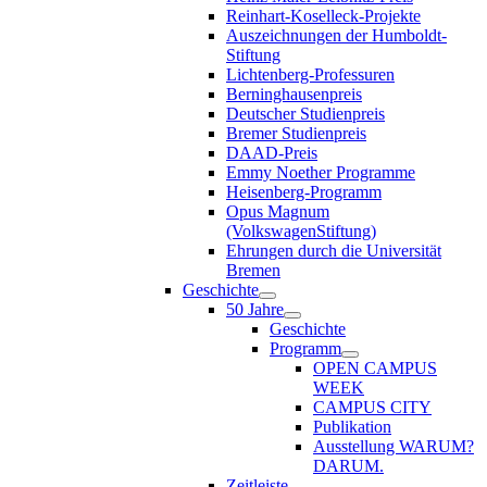
Reinhart-Koselleck-Projekte
Auszeichnungen der Humboldt-
Stiftung
Lichtenberg-Professuren
Berninghausenpreis
Deutscher Studienpreis
Bremer Studienpreis
DAAD-Preis
Emmy Noether Programme
Heisenberg-Programm
Opus Magnum
(VolkswagenStiftung)
Ehrungen durch die Universität
Bremen
Geschichte
50 Jahre
Geschichte
Programm
OPEN CAMPUS
WEEK
CAMPUS CITY
Publikation
Ausstellung WARUM?
DARUM.
Zeitleiste