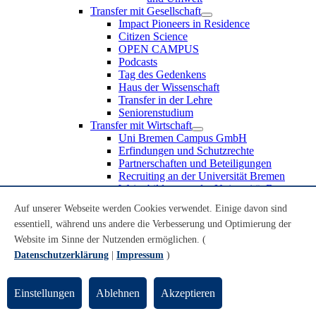
Transfer mit Gesellschaft
Impact Pioneers in Residence
Citizen Science
OPEN CAMPUS
Podcasts
Tag des Gedenkens
Haus der Wissenschaft
Transfer in der Lehre
Seniorenstudium
Transfer mit Wirtschaft
Uni Bremen Campus GmbH
Erfindungen und Schutzrechte
Partnerschaften und Beteiligungen
Recruiting an der Universität Bremen
Weiterbildung an der Universität Bremen
Transfer mit Schule
Auf unserer Webseite werden Cookies verwendet. Einige davon sind
Schülerinnen und Schüler
essentiell, während uns andere die Verbesserung und Optimierung der
MINT-Schnupperstudium
Schulklassen
Website im Sinne der Nutzenden ermöglichen. (
Lehrkräfte
Datenschutzerklärung
|
Impressum
)
Gründungsunterstützung
UniTransfer - Servicestelle für Transferaktivitäten
Einstellungen
Ablehnen
Akzeptieren
Transfermagazin der Universität Bremen
Transferpreis der Universität Bremen