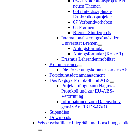
06A Explorationsprojekte zu
neuen Themen
06B Interdisziplinäre
Explorationsprojekte
07 Verbundvorhaben
08 Prämien
Bremer Studienpreis
Internationalisierungsfonds der
Universität Bremen
Antragsformular
Antragsformular (Kopie 1)
Erasmus Lehrendenmobilität
Kommissionen
Die Forschungskommission des AS
Forschungsdatenmanagement
Das Nagoya Protokoll und ABS
Projektabfrage zum Nagoya-
Protokoll und zur EU-ABS-
Verordnung
Informationen zum Datenschutz
gemäß Art. 13 DS-GVO
Stipendien
Downloads
Wissenschaftliche Integrität und Forschungsethik