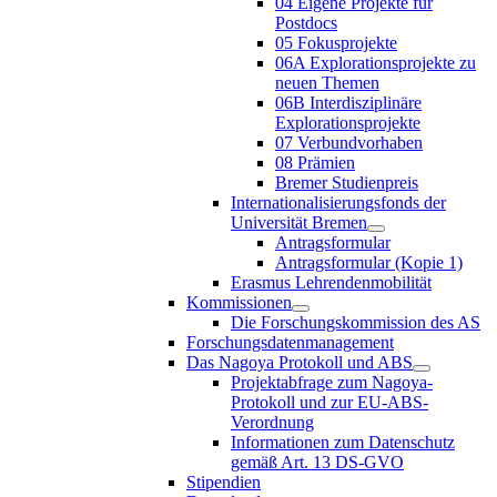
04 Eigene Projekte für
Postdocs
05 Fokusprojekte
06A Explorationsprojekte zu
neuen Themen
06B Interdisziplinäre
Explorationsprojekte
07 Verbundvorhaben
08 Prämien
Bremer Studienpreis
Internationalisierungsfonds der
Universität Bremen
Antragsformular
Antragsformular (Kopie 1)
Erasmus Lehrendenmobilität
Kommissionen
Die Forschungskommission des AS
Forschungsdatenmanagement
Das Nagoya Protokoll und ABS
Projektabfrage zum Nagoya-
Protokoll und zur EU-ABS-
Verordnung
Informationen zum Datenschutz
gemäß Art. 13 DS-GVO
Stipendien