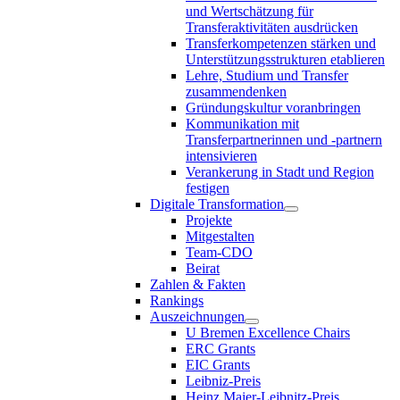
und Wertschätzung für
Transferaktivitäten ausdrücken
Transferkompetenzen stärken und
Unterstützungsstrukturen etablieren
Lehre, Studium und Transfer
zusammendenken
Gründungskultur voranbringen
Kommunikation mit
Transferpartnerinnen und -partnern
intensivieren
Verankerung in Stadt und Region
festigen
Digitale Transformation
Projekte
Mitgestalten
Team-CDO
Beirat
Zahlen & Fakten
Rankings
Auszeichnungen
U Bremen Excellence Chairs
ERC Grants
EIC Grants
Leibniz-Preis
Heinz Maier-Leibnitz-Preis