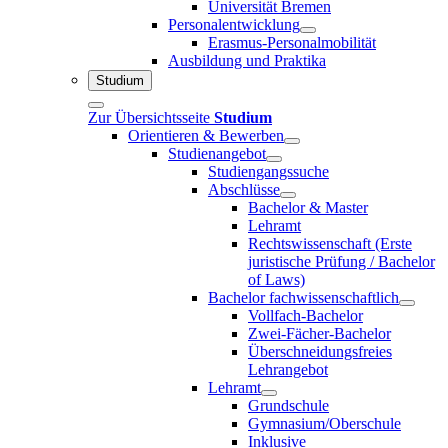
Universität Bremen
Personalentwicklung
Erasmus-Personalmobilität
Ausbildung und Praktika
Studium
Zur Übersichtsseite
Studium
Orientieren & Bewerben
Studienangebot
Studiengangssuche
Abschlüsse
Bachelor & Master
Lehramt
Rechtswissenschaft (Erste
juristische Prüfung / Bachelor
of Laws)
Bachelor fachwissenschaftlich
Vollfach-Bachelor
Zwei-Fächer-Bachelor
Überschneidungsfreies
Lehrangebot
Lehramt
Grundschule
Gymnasium/Oberschule
Inklusive