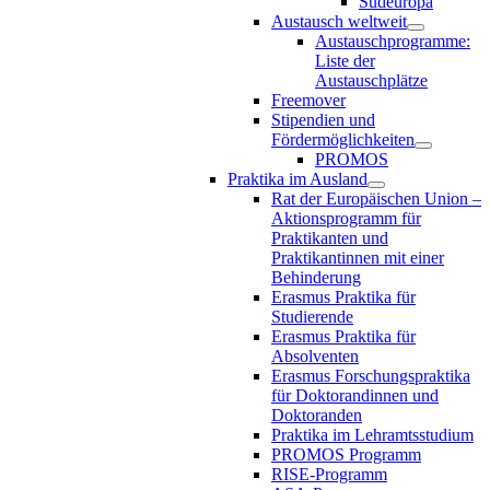
Südeuropa
Austausch weltweit
Austauschprogramme:
Liste der
Austauschplätze
Freemover
Stipendien und
Fördermöglichkeiten
PROMOS
Praktika im Ausland
Rat der Europäischen Union –
Aktionsprogramm für
Praktikanten und
Praktikantinnen mit einer
Behinderung
Erasmus Praktika für
Studierende
Erasmus Praktika für
Absolventen
Erasmus Forschungspraktika
für Doktorandinnen und
Doktoranden
Praktika im Lehramtsstudium
PROMOS Programm
RISE-Programm