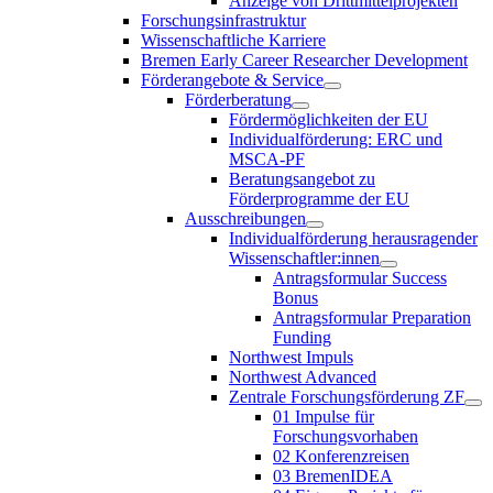
Anzeige von Drittmittelprojekten
Forschungsinfrastruktur
Wissenschaftliche Karriere
Bremen Early Career Researcher Development
Förderangebote & Service
Förderberatung
Fördermöglichkeiten der EU
Individualförderung: ERC und
MSCA-PF
Beratungsangebot zu
Förderprogramme der EU
Ausschreibungen
Individualförderung herausragender
Wissenschaftler:innen
Antragsformular Success
Bonus
Antragsformular Preparation
Funding
Northwest Impuls
Northwest Advanced
Zentrale Forschungsförderung ZF
01 Impulse für
Forschungsvorhaben
02 Konferenzreisen
03 BremenIDEA