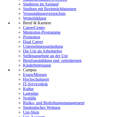
Studieren im Ausland
Studium mit Beeinträchtigungen
Veranstaltungsverzeichnis
Weiterbildung
Beruf & Karriere
CareerCenter
Mentoring-Programme
Promotion
Dual Career
Unternehmensgründung
Die Uni als Arbeitgeber
Stellenangebote an der Uni
Berufsausbildung und -orientierung
Kinderbetreuung
Campus
Essen/Mensen
Hochschulsport
IT-Servicedesk
Kultur
Lageplan
Notfälle
Risiko- und Bedrohungsmanagement
Studentisches Wohnen
Uni-Shop
Uni-Account