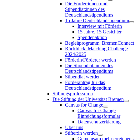
Die Förder:innen und
Stipendiat:innen des
Deutschlandstipendiums
15 Jahre Deutschlandstipendium
Interview mit Förderin
15 Jahre, 15 Gesichter
Spendenaktion
Begleitprogramm: BremenConnect
Rückblick: Matching Challenge
2024/2025
Förderin/Förderer werden
Die Stipendiat:innen des
Deutschlandstipendiums
Stipendiat werden
Förderantrag für das
Deutschlandstipendium
Stiftungsprofessuren
Die Stiftung der Universität Bremen
Canvas for Change
Canvas for Change
Einreichungsformular
Datenschutzerklärung
Über uns
Stifter:in werden
Gemeinsam mehr erreichen -