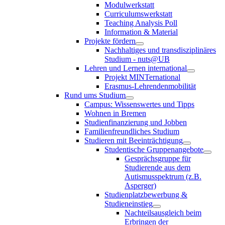
Modulwerkstatt
Curriculumswerkstatt
Teaching Analysis Poll
Information & Material
Projekte fördern
Nachhaltiges und transdisziplinäres
Studium - nuts@UB
Lehren und Lernen international
Projekt MINTernational
Erasmus-Lehrendenmobilität
Rund ums Studium
Campus: Wissenswertes und Tipps
Wohnen in Bremen
Studienfinanzierung und Jobben
Familienfreundliches Studium
Studieren mit Beeinträchtigung
Studentische Gruppenangebote
Gesprächsgruppe für
Studierende aus dem
Autismusspektrum (z.B.
Asperger)
Studienplatzbewerbung &
Studieneinstieg
Nachteilsausgleich beim
Erbringen der