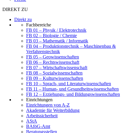
DIREKT ZU
Direkt zu
Fachbereiche
FB 01 – Physik / Elektrotechnik
FB 02 – Biologie / Chemie
FB 03 – Mathematik / Informatik
FB 04 – Produktionstechnik – Maschinenbau &
Verfahrenstechnik
FB 05 – Geowissenschaften
FB 06 – Rechtswissenschaft
FB 07 – Wirtschaftswissenschaft
FB 08 – Sozialwissenschaften
FB 09 – Kulturwissenschaften
FB 10 – Sprach- und Literaturwissenschaften
FB 11 – Human- und Gesundheitswissenschaften
FB 12 – Erziehungs- und Bildungswissenschaften
Einrichtungen
Einrichtungen von A-Z
Akademie für Weiterbildung
Arbeitssicherheit
AStA
BAföG-Amt
Beratungsstellen