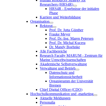
Human Resources Strategy for
Researchers (HRS4R)
HRS4R - Ergebnisse der initialen
Phase
Karriere und Weiterbildung
Organisation
Rektorat
Prof. Dr. Jutta Günther
Frauke Meyer
Prof. Dr.-Ing. Maren Petersen
Prof. Dr. Michal Kucera
Dr. Mandy Boehnke
Alle Fachbereiche
Research Faculty MARUM - Zentrum für
Marine Umweltwissenschaften
Akademische Selbstverwaltung
Verwaltung und Betrieb
Datenschutz und
Informationssicherheit
Organigramm der Universität
Bremen
Chief Digital Officer (CDO)
Hochschulkommunikation und -marketing
Aktuelle Meldungen
Personalia