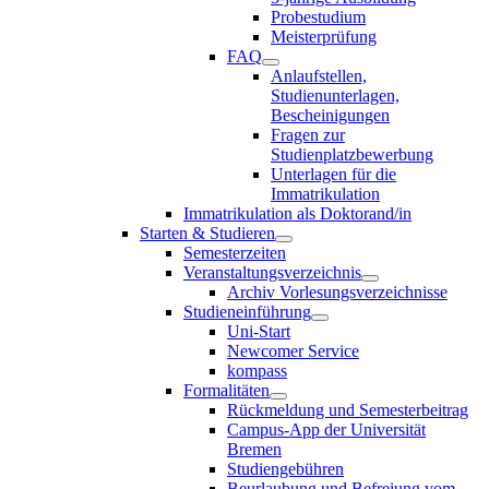
Probestudium
Meisterprüfung
FAQ
Anlaufstellen,
Studienunterlagen,
Bescheinigungen
Fragen zur
Studienplatzbewerbung
Unterlagen für die
Immatrikulation
Immatrikulation als Doktorand/in
Starten & Studieren
Semesterzeiten
Veranstaltungsverzeichnis
Archiv Vorlesungsverzeichnisse
Studieneinführung
Uni-Start
Newcomer Service
kompass
Formalitäten
Rückmeldung und Semesterbeitrag
Campus-App der Universität
Bremen
Studiengebühren
Beurlaubung und Befreiung vom