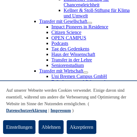
Chancengleichheit
Kellner & Stoll-Stiftung für Klima
und Umwelt
Transfer mit Gesellschaft
Impact Pioneers in Residence
Citizen Science
OPEN CAMPUS
Podcasts
Tag des Gedenkens
Haus der Wissenschaft
Transfer in der Lehre
Seniorenstudium
Transfer mit Wirtschaft
Uni Bremen Campus GmbH
Erfindungen und Schutzrechte
Partnerschaften und Beteiligungen
Auf unserer Webseite werden Cookies verwendet. Einige davon sind
Recruiting an der Universität Bremen
essentiell, während uns andere die Verbesserung und Optimierung der
Weiterbildung an der Universität Bremen
Transfer mit Schule
Website im Sinne der Nutzenden ermöglichen. (
Schülerinnen und Schüler
Datenschutzerklärung
|
Impressum
)
MINT-Schnupperstudium
Schulklassen
Lehrkräfte
Einstellungen
Ablehnen
Akzeptieren
Gründungsunterstützung
UniTransfer - Servicestelle für Transferaktivitäten