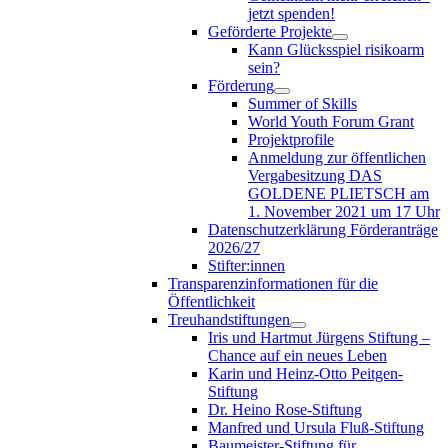
jetzt spenden!
Geförderte Projekte
Kann Glücksspiel risikoarm
sein?
Förderung
Summer of Skills
World Youth Forum Grant
Projektprofile
Anmeldung zur öffentlichen
Vergabesitzung DAS
GOLDENE PLIETSCH am
1. November 2021 um 17 Uhr
Datenschutzerklärung Förderanträge
2026/27
Stifter:innen
Transparenzinformationen für die
Öffentlichkeit
Treuhandstiftungen
Iris und Hartmut Jürgens Stiftung –
Chance auf ein neues Leben
Karin und Heinz-Otto Peitgen-
Stiftung
Dr. Heino Rose-Stiftung
Manfred und Ursula Fluß-Stiftung
Baumeister-Stiftung für