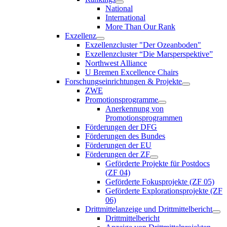
National
International
More Than Our Rank
Exzellenz
Exzellenzcluster "Der Ozeanboden"
Exzellenzcluster “Die Marsperspektive”
Northwest Alliance
U Bremen Excellence Chairs
Forschungseinrichtungen & Projekte
ZWE
Promotionsprogramme
Anerkennung von
Promotionsprogrammen
Förderungen der DFG
Förderungen des Bundes
Förderungen der EU
Förderungen der ZF
Geförderte Projekte für Postdocs
(ZF 04)
Geförderte Fokusprojekte (ZF 05)
Geförderte Explorationsprojekte (ZF
06)
Drittmittelanzeige und Drittmittelbericht
Drittmittelbericht