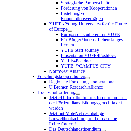
Strategische Partnerschaften
Förderung von Kooperationen
Erstellung von
Kooperationsverträgen
YUFE - Young Universities for the Future
of Europe
Europäisch studieren mit YUFE
Für Bürger*innen - Lebenslanges
Lernen
YUFE Staff Journey
Präsentation YUFE4Postdocs
YUFE4Postdocs
YUFE @CAMPUS CITY
Northwest Alliance
Forschungskooperationen
Regionale Forschungskooperationen
U Bremen Research Alliance
Hochschulförderung
Jetzt »Unlock the future« fördern und Teil
der Förderallianz Bildungsgerechtigkeit
werden
Jetzt mit MoleNet nachhaltige
Umweltbeobachtung und praxisnahe
Lehre fördern!
Das Deutschlandstipendium