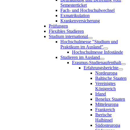
Semesterticket
Fach- und Hochschulwechsel
Exmatrikulation
Krankenversicherung
Prüfungen
Flexibles Studieren
Studium international
Hochschulmesse "Studium und
Praktikum im Ausland"
Hochschulmesse Infostände
Studieren im Ausland
Erasmus-Studienaufenthalt
Erfahrungsberichte
Nordeuropa
Baltische Staaten
Vereinigtes
Königreich
Irland
Benelux Staaten
Mitteleuropa
Frankreich
Iberische
Halbinsel
Südosteuropa