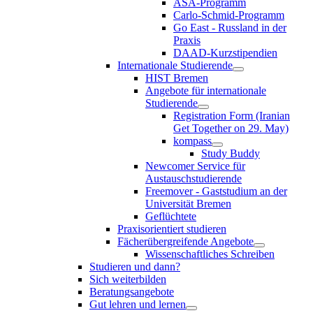
ASA-Programm
Carlo-Schmid-Programm
Go East - Russland in der
Praxis
DAAD-Kurzstipendien
Internationale Studierende
HIST Bremen
Angebote für internationale
Studierende
Registration Form (Iranian
Get Together on 29. May)
kompass
Study Buddy
Newcomer Service für
Austauschstudierende
Freemover - Gaststudium an der
Universität Bremen
Geflüchtete
Praxisorientiert studieren
Fächerübergreifende Angebote
Wissenschaftliches Schreiben
Studieren und dann?
Sich weiterbilden
Beratungsangebote
Gut lehren und lernen