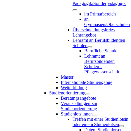
Pädagogik/Sonderpädagogik
im Primarbereich
an
Gymnasien/Oberschulen
Überschneidungsfreies
Lehrangebot
Lehramt an Berufsbildenden
Schulen
Berufliche Schule
Lehramt an
Berufsbildenden
Schulen -
Pflegewissenschaft
Master
Internationale Studiengänge
Weiterbildung
Studienorientierung
Beratungsangebote
Veranstaltungen zur
Studienorientierung
Studienlots:innen
Treffen mit einer Studienlotsin
oder einem Studienlotsen
Daten_Studienlotsen