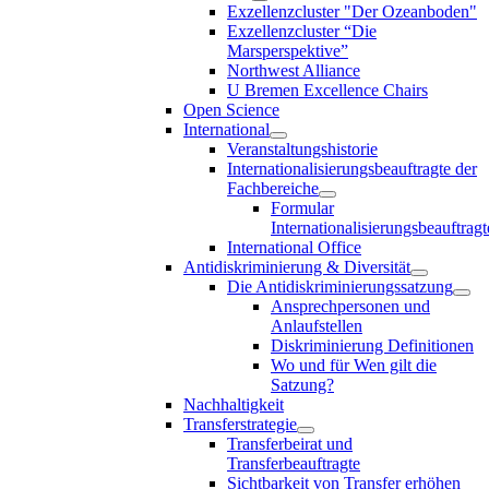
Exzellenzcluster "Der Ozeanboden"
Exzellenzcluster “Die
Marsperspektive”
Northwest Alliance
U Bremen Excellence Chairs
Open Science
International
Veranstaltungshistorie
Internationalisierungsbeauftragte der
Fachbereiche
Formular
Internationalisierungsbeauftragt
International Office
Antidiskriminierung & Diversität
Die Antidiskriminierungssatzung
Ansprechpersonen und
Anlaufstellen
Diskriminierung Definitionen
Wo und für Wen gilt die
Satzung?
Nachhaltigkeit
Transferstrategie
Transferbeirat und
Transferbeauftragte
Sichtbarkeit von Transfer erhöhen