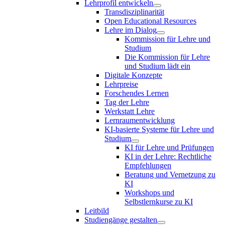
Lehrprofil entwickeln
Transdisziplinarität
Open Educational Resources
Lehre im Dialog
Kommission für Lehre und
Studium
Die Kommission für Lehre
und Studium lädt ein
Digitale Konzepte
Lehrpreise
Forschendes Lernen
Tag der Lehre
Werkstatt Lehre
Lernraumentwicklung
KI-basierte Systeme für Lehre und
Studium
KI für Lehre und Prüfungen
KI in der Lehre: Rechtliche
Empfehlungen
Beratung und Vernetzung zu
KI
Workshops und
Selbstlernkurse zu KI
Leitbild
Studiengänge gestalten