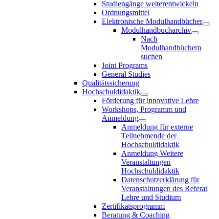
Studiengänge weiterentwickeln
Ordnungsmittel
Elektronische Modulhandbücher
Modulhandbucharchiv
Nach
Modulhandbüchern
suchen
Joint Programs
General Studies
Qualitätssicherung
Hochschuldidaktik
Förderung für innovative Lehre
Workshops, Programm und
Anmeldung
Anmeldung für externe
Teilnehmende der
Hochschuldidaktik
Anmeldung Weitere
Veranstaltungen
Hochschuldidaktik
Datenschutzerklärung für
Veranstaltungen des Referat
Lehre und Studium
Zertifikatsprogramm
Beratung & Coaching