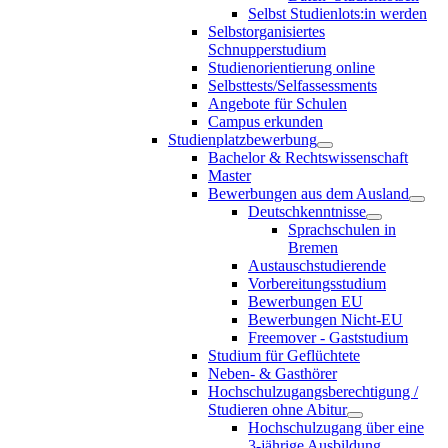
Selbst Studienlots:in werden
Selbstorganisiertes
Schnupperstudium
Studienorientierung online
Selbsttests/Selfassessments
Angebote für Schulen
Campus erkunden
Studienplatzbewerbung
Bachelor & Rechtswissenschaft
Master
Bewerbungen aus dem Ausland
Deutschkenntnisse
Sprachschulen in
Bremen
Austauschstudierende
Vorbereitungsstudium
Bewerbungen EU
Bewerbungen Nicht-EU
Freemover - Gaststudium
Studium für Geflüchtete
Neben- & Gasthörer
Hochschulzugangsberechtigung /
Studieren ohne Abitur
Hochschulzugang über eine
3-jährige Ausbildung