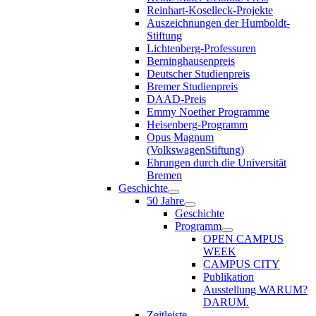
Reinhart-Koselleck-Projekte
Auszeichnungen der Humboldt-
Stiftung
Lichtenberg-Professuren
Berninghausenpreis
Deutscher Studienpreis
Bremer Studienpreis
DAAD-Preis
Emmy Noether Programme
Heisenberg-Programm
Opus Magnum
(VolkswagenStiftung)
Ehrungen durch die Universität
Bremen
Geschichte
50 Jahre
Geschichte
Programm
OPEN CAMPUS
WEEK
CAMPUS CITY
Publikation
Ausstellung WARUM?
DARUM.
Zeitleiste