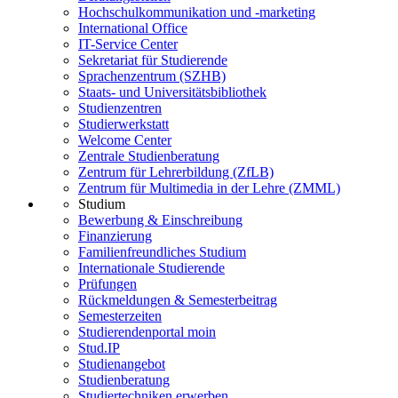
Hochschulkommunikation und -marketing
International Office
IT-Service Center
Sekretariat für Studierende
Sprachenzentrum (SZHB)
Staats- und Universitätsbibliothek
Studienzentren
Studierwerkstatt
Welcome Center
Zentrale Studienberatung
Zentrum für Lehrerbildung (ZfLB)
Zentrum für Multimedia in der Lehre (ZMML)
Studium
Bewerbung & Einschreibung
Finanzierung
Familienfreundliches Studium
Internationale Studierende
Prüfungen
Rückmeldungen & Semesterbeitrag
Semesterzeiten
Studierendenportal moin
Stud.IP
Studienangebot
Studienberatung
Studiertechniken erwerben