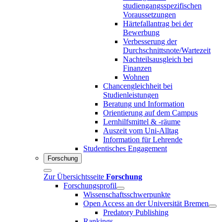
studiengangsspezifischen
Voraussetzungen
Härtefallantrag bei der
Bewerbung
Verbesserung der
Durchschnittsnote/Wartezeit
Nachteilsausgleich bei
Finanzen
Wohnen
Chancengleichheit bei
Studienleistungen
Beratung und Information
Orientierung auf dem Campus
Lernhilfsmittel & -räume
Auszeit vom Uni-Alltag
Information für Lehrende
Studentisches Engagement
Forschung
Zur Übersichtsseite
Forschung
Forschungsprofil
Wissenschaftsschwerpunkte
Open Access an der Universität Bremen
Predatory Publishing
Rankings