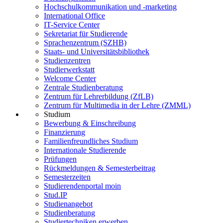
Hochschulkommunikation und -marketing
International Office
IT-Service Center
Sekretariat für Studierende
Sprachenzentrum (SZHB)
Staats- und Universitätsbibliothek
Studienzentren
Studierwerkstatt
Welcome Center
Zentrale Studienberatung
Zentrum für Lehrerbildung (ZfLB)
Zentrum für Multimedia in der Lehre (ZMML)
Studium
Bewerbung & Einschreibung
Finanzierung
Familienfreundliches Studium
Internationale Studierende
Prüfungen
Rückmeldungen & Semesterbeitrag
Semesterzeiten
Studierendenportal moin
Stud.IP
Studienangebot
Studienberatung
Studiertechniken erwerben