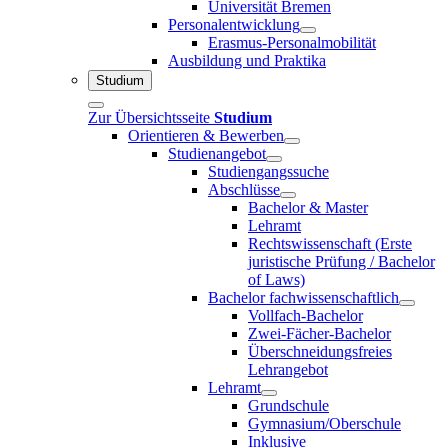
Universität Bremen
Personalentwicklung
Erasmus-Personalmobilität
Ausbildung und Praktika
Studium
Zur Übersichtsseite
Studium
Orientieren & Bewerben
Studienangebot
Studiengangssuche
Abschlüsse
Bachelor & Master
Lehramt
Rechtswissenschaft (Erste
juristische Prüfung / Bachelor
of Laws)
Bachelor fachwissenschaftlich
Vollfach-Bachelor
Zwei-Fächer-Bachelor
Überschneidungsfreies
Lehrangebot
Lehramt
Grundschule
Gymnasium/Oberschule
Inklusive