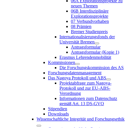
06A Explorationsprojekte zu
neuen Themen
06B Interdisziplinäre
Explorationsprojekte
07 Verbundvorhaben
08 Prämien
Bremer Studienpreis
Internationalisierungsfonds der
Universität Bremen
Antragsformular
Antragsformular (Kopie 1)
Erasmus Lehrendenmobilität
Kommissionen
Die Forschungskommission des AS
Forschungsdatenmanagement
Das Nagoya Protokoll und ABS
Projektabfrage zum Nagoya-
Protokoll und zur EU-ABS-
Verordnung
Informationen zum Datenschutz
gemäß Art. 13 DS-GVO
Stipendien
Downloads
Wissenschaftliche Integrität und Forschungsethik