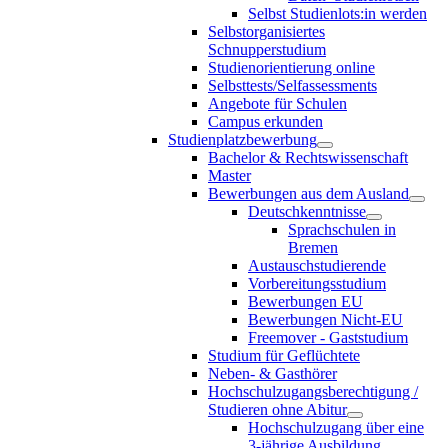
Selbst Studienlots:in werden
Selbstorganisiertes
Schnupperstudium
Studienorientierung online
Selbsttests/Selfassessments
Angebote für Schulen
Campus erkunden
Studienplatzbewerbung
Bachelor & Rechtswissenschaft
Master
Bewerbungen aus dem Ausland
Deutschkenntnisse
Sprachschulen in
Bremen
Austauschstudierende
Vorbereitungsstudium
Bewerbungen EU
Bewerbungen Nicht-EU
Freemover - Gaststudium
Studium für Geflüchtete
Neben- & Gasthörer
Hochschulzugangsberechtigung /
Studieren ohne Abitur
Hochschulzugang über eine
3-jährige Ausbildung