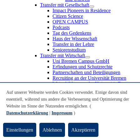
Transfer mit Gesellschaft
Impact Pioneers in Residence
Citizen Science
OPEN CAMPUS
Podcasts
Tag des Gedenkens
Haus der Wissenschaft
Transfer in der Lehre
Seniorenstudium
Transfer mit Wirtschaft
Uni Bremen Campus GmbH
Erfindungen und Schutzrechte
Partnerschaften und Beteiligungen
Recruiting an der Universität Bremen
Weiterbildung an der Universität Bremen
Transfer mit Schule
Auf unserer Webseite werden Cookies verwendet. Einige davon sind
Schülerinnen und Schüler
essentiell, während uns andere die Verbesserung und Optimierung der
MINT-Schnupperstudium
Schulklassen
Website im Sinne der Nutzenden ermöglichen. (
Lehrkräfte
Datenschutzerklärung
|
Impressum
)
Gründungsunterstützung
UniTransfer - Servicestelle für Transferaktivitäten
Einstellungen
Ablehnen
Akzeptieren
Transfermagazin der Universität Bremen
Transferpreis der Universität Bremen