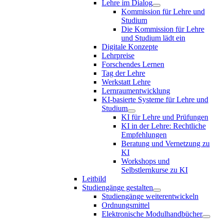
Lehre im Dialog
Kommission für Lehre und
Studium
Die Kommission für Lehre
und Studium lädt ein
Digitale Konzepte
Lehrpreise
Forschendes Lernen
Tag der Lehre
Werkstatt Lehre
Lernraumentwicklung
KI-basierte Systeme für Lehre und
Studium
KI für Lehre und Prüfungen
KI in der Lehre: Rechtliche
Empfehlungen
Beratung und Vernetzung zu
KI
Workshops und
Selbstlernkurse zu KI
Leitbild
Studiengänge gestalten
Studiengänge weiterentwickeln
Ordnungsmittel
Elektronische Modulhandbücher