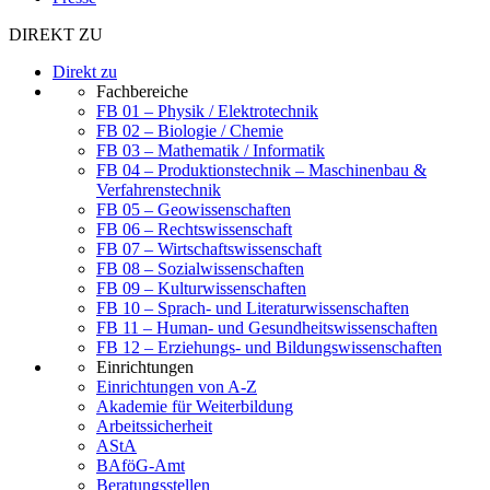
DIREKT ZU
Direkt zu
Fachbereiche
FB 01 – Physik / Elektrotechnik
FB 02 – Biologie / Chemie
FB 03 – Mathematik / Informatik
FB 04 – Produktionstechnik – Maschinenbau &
Verfahrenstechnik
FB 05 – Geowissenschaften
FB 06 – Rechtswissenschaft
FB 07 – Wirtschaftswissenschaft
FB 08 – Sozialwissenschaften
FB 09 – Kulturwissenschaften
FB 10 – Sprach- und Literaturwissenschaften
FB 11 – Human- und Gesundheitswissenschaften
FB 12 – Erziehungs- und Bildungswissenschaften
Einrichtungen
Einrichtungen von A-Z
Akademie für Weiterbildung
Arbeitssicherheit
AStA
BAföG-Amt
Beratungsstellen