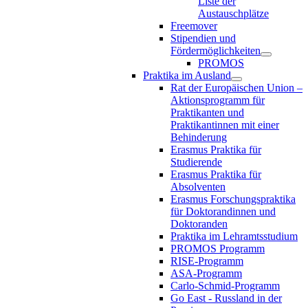
Liste der
Austauschplätze
Freemover
Stipendien und
Fördermöglichkeiten
PROMOS
Praktika im Ausland
Rat der Europäischen Union –
Aktionsprogramm für
Praktikanten und
Praktikantinnen mit einer
Behinderung
Erasmus Praktika für
Studierende
Erasmus Praktika für
Absolventen
Erasmus Forschungspraktika
für Doktorandinnen und
Doktoranden
Praktika im Lehramtsstudium
PROMOS Programm
RISE-Programm
ASA-Programm
Carlo-Schmid-Programm
Go East - Russland in der