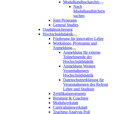
Modulhandbucharchiv
Nach
Modulhandbüchern
suchen
Joint Programs
General Studies
Qualitätssicherung
Hochschuldidaktik
Förderung für innovative Lehre
Workshops, Programm und
Anmeldung
Anmeldung für externe
Teilnehmende der
Hochschuldidaktik
Anmeldung Weitere
Veranstaltungen
Hochschuldidaktik
Datenschutzerklärung für
Veranstaltungen des Referat
Lehre und Studium
Zertifikatsprogramm
Beratung & Coaching
Modulwerkstatt
Curriculumswerkstatt
Teaching Analysis Poll