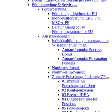
Bremen Early Career Researcher Development
Förderangebote & Service
Förderberatung
Fördermöglichkeiten der EU
Individualförderung: ERC und
MSCA-PF
Beratungsangebot zu
Förderprogramme der EU
Ausschreibungen
Individualförderung herausragender
Wissenschaftler:innen
Antragsformular Success
Bonus
Antragsformular Preparation
Funding
Northwest Impuls
Northwest Advanced
Zentrale Forschungsförderung ZF
01 Impulse für
Forschungsvorhaben
02 Konferenzreisen
03 BremenIDEA
04 Eigene Projekte für
Postdocs
05 Fokusprojekte