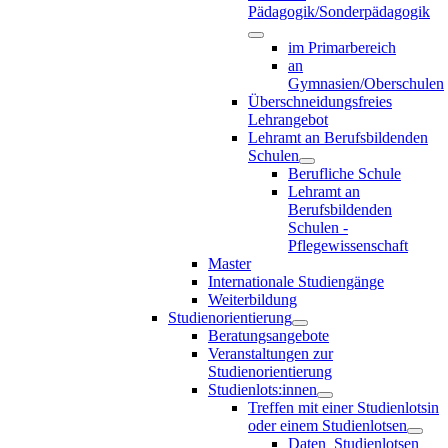
Pädagogik/Sonderpädagogik
im Primarbereich
an
Gymnasien/Oberschulen
Überschneidungsfreies
Lehrangebot
Lehramt an Berufsbildenden
Schulen
Berufliche Schule
Lehramt an
Berufsbildenden
Schulen -
Pflegewissenschaft
Master
Internationale Studiengänge
Weiterbildung
Studienorientierung
Beratungsangebote
Veranstaltungen zur
Studienorientierung
Studienlots:innen
Treffen mit einer Studienlotsin
oder einem Studienlotsen
Daten_Studienlotsen