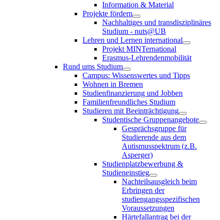
Information & Material
Projekte fördern
Nachhaltiges und transdisziplinäres
Studium - nuts@UB
Lehren und Lernen international
Projekt MINTernational
Erasmus-Lehrendenmobilität
Rund ums Studium
Campus: Wissenswertes und Tipps
Wohnen in Bremen
Studienfinanzierung und Jobben
Familienfreundliches Studium
Studieren mit Beeinträchtigung
Studentische Gruppenangebote
Gesprächsgruppe für
Studierende aus dem
Autismusspektrum (z.B.
Asperger)
Studienplatzbewerbung &
Studieneinstieg
Nachteilsausgleich beim
Erbringen der
studiengangsspezifischen
Voraussetzungen
Härtefallantrag bei der