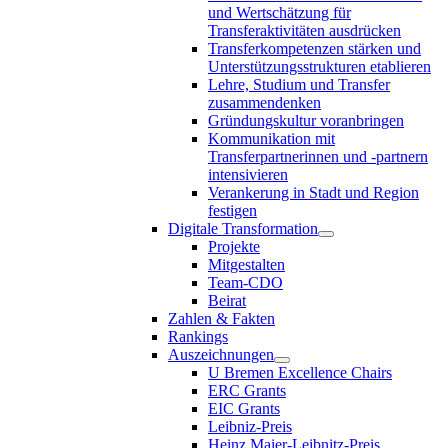
und Wertschätzung für
Transferaktivitäten ausdrücken
Transferkompetenzen stärken und
Unterstützungsstrukturen etablieren
Lehre, Studium und Transfer
zusammendenken
Gründungskultur voranbringen
Kommunikation mit
Transferpartnerinnen und -partnern
intensivieren
Verankerung in Stadt und Region
festigen
Digitale Transformation
Projekte
Mitgestalten
Team-CDO
Beirat
Zahlen & Fakten
Rankings
Auszeichnungen
U Bremen Excellence Chairs
ERC Grants
EIC Grants
Leibniz-Preis
Heinz Maier-Leibnitz-Preis