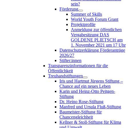
sein?
Förderung
Summer of Skills
World Youth Forum Grant
Projektprofile
Anmeldung zur öffentlichen
Vergabesitzung DAS
GOLDENE PLIETSCH am
1. November 2021 um 17 Uhr
Datenschutzerklärung Förderanträge
2026/27
Stifter:innen
Transparenzinformationen für die
Öffentlichkeit
Treuhandstiftungen
Iris und Hartmut Jürgens Stiftung –
Chance auf ein neues Leben
Karin und Heinz-Otto Peitgen-
Stiftung
Dr. Heino Rose-Stiftung
Manfred und Ursula Fluß-Stiftung
Baumeister-Stiftung für
Chancengleichheit
Kellner & Stoll-Stiftung für Klima
und Umwelt