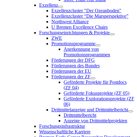
Exzellenz
Exzellenzcluster "Der Ozeanboden"
Exzellenzcluster “Die Marsperspektive”
Northwest Alliance
U Bremen Excellence Chairs
Forschungseinrichtungen & Projekte
ZWE
Promotionsprogramme
Anerkennung von
Promotionsprogrammen
Förderungen der DFG
Förderungen des Bundes
Förderungen der EU
Förderungen der ZF
Geförderte Projekte für Postdocs
(ZF 04)
Geförderte Fokusprojekte (ZF 05)
Geförderte Explorationsprojekte (ZF
06)
Drittmittelanzeige und Drittmittelbericht
Drittmittelbericht
Anzeige von Drittmittelprojekten
Forschungsinfrastruktur
Wissenschaftliche Karriere