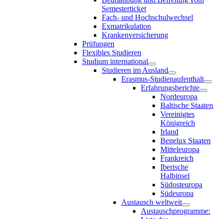
Semesterticket
Fach- und Hochschulwechsel
Exmatrikulation
Krankenversicherung
Prüfungen
Flexibles Studieren
Studium international
Studieren im Ausland
Erasmus-Studienaufenthalt
Erfahrungsberichte
Nordeuropa
Baltische Staaten
Vereinigtes
Königreich
Irland
Benelux Staaten
Mitteleuropa
Frankreich
Iberische
Halbinsel
Südosteuropa
Südeuropa
Austausch weltweit
Austauschprogramme: