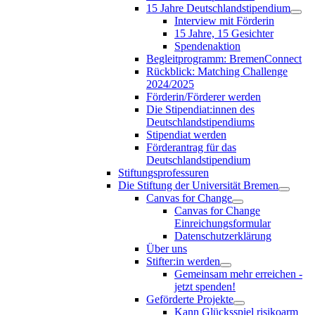
15 Jahre Deutschlandstipendium
Interview mit Förderin
15 Jahre, 15 Gesichter
Spendenaktion
Begleitprogramm: BremenConnect
Rückblick: Matching Challenge
2024/2025
Förderin/Förderer werden
Die Stipendiat:innen des
Deutschlandstipendiums
Stipendiat werden
Förderantrag für das
Deutschlandstipendium
Stiftungsprofessuren
Die Stiftung der Universität Bremen
Canvas for Change
Canvas for Change
Einreichungsformular
Datenschutzerklärung
Über uns
Stifter:in werden
Gemeinsam mehr erreichen -
jetzt spenden!
Geförderte Projekte
Kann Glücksspiel risikoarm