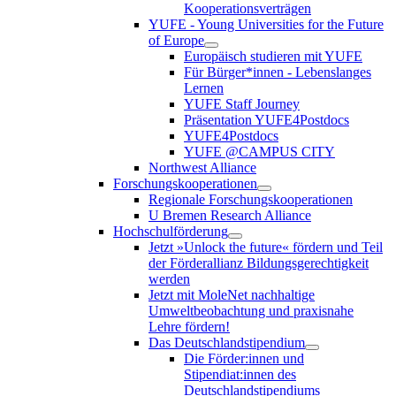
Kooperationsverträgen
YUFE - Young Universities for the Future
of Europe
Europäisch studieren mit YUFE
Für Bürger*innen - Lebenslanges
Lernen
YUFE Staff Journey
Präsentation YUFE4Postdocs
YUFE4Postdocs
YUFE @CAMPUS CITY
Northwest Alliance
Forschungskooperationen
Regionale Forschungskooperationen
U Bremen Research Alliance
Hochschulförderung
Jetzt »Unlock the future« fördern und Teil
der Förderallianz Bildungsgerechtigkeit
werden
Jetzt mit MoleNet nachhaltige
Umweltbeobachtung und praxisnahe
Lehre fördern!
Das Deutschlandstipendium
Die Förder:innen und
Stipendiat:innen des
Deutschlandstipendiums