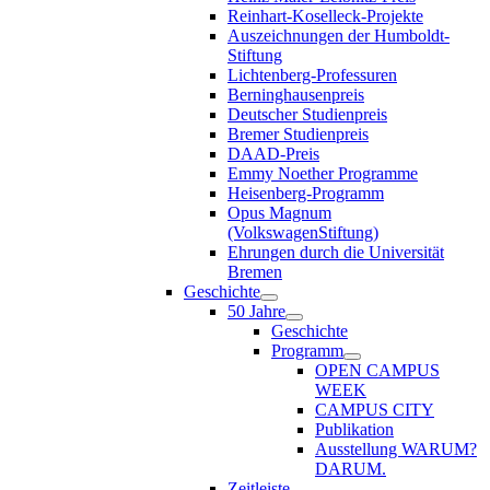
Reinhart-Koselleck-Projekte
Auszeichnungen der Humboldt-
Stiftung
Lichtenberg-Professuren
Berninghausenpreis
Deutscher Studienpreis
Bremer Studienpreis
DAAD-Preis
Emmy Noether Programme
Heisenberg-Programm
Opus Magnum
(VolkswagenStiftung)
Ehrungen durch die Universität
Bremen
Geschichte
50 Jahre
Geschichte
Programm
OPEN CAMPUS
WEEK
CAMPUS CITY
Publikation
Ausstellung WARUM?
DARUM.
Zeitleiste