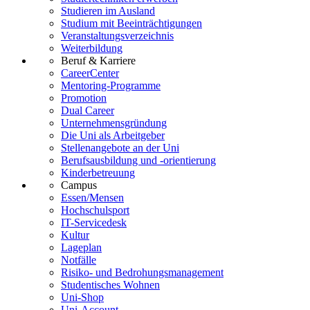
Studieren im Ausland
Studium mit Beeinträchtigungen
Veranstaltungsverzeichnis
Weiterbildung
Beruf & Karriere
CareerCenter
Mentoring-Programme
Promotion
Dual Career
Unternehmensgründung
Die Uni als Arbeitgeber
Stellenangebote an der Uni
Berufsausbildung und -orientierung
Kinderbetreuung
Campus
Essen/Mensen
Hochschulsport
IT-Servicedesk
Kultur
Lageplan
Notfälle
Risiko- und Bedrohungsmanagement
Studentisches Wohnen
Uni-Shop
Uni-Account