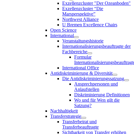
Exzellenzcluster "Der Ozeanboden"
Exzellenzcluster “Die
Marsperspektive”
Northwest Alliance
U Bremen Excellence Chairs
Open Science
International
Veranstaltungshistorie
Internationalisierungsbeauftragte der
Fachbereiche
Formular
Internationalisierungsbeauftragt
International Office
Antidiskriminierung & Diversität
Die Antidiskriminierungssatzung
Ansprechpersonen und
Anlaufstellen
Diskriminierung Definitionen
Wo und für Wen gilt die
Satzung?
Nachhaltigkeit
Transferstrategie
Transferbeirat und
Transferbeauftragte
Sichtbarkeit von Transfer erhöhen