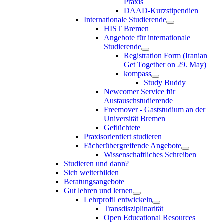
Praxis
DAAD-Kurzstipendien
Internationale Studierende
HIST Bremen
Angebote für internationale
Studierende
Registration Form (Iranian
Get Together on 29. May)
kompass
Study Buddy
Newcomer Service für
Austauschstudierende
Freemover - Gaststudium an der
Universität Bremen
Geflüchtete
Praxisorientiert studieren
Fächerübergreifende Angebote
Wissenschaftliches Schreiben
Studieren und dann?
Sich weiterbilden
Beratungsangebote
Gut lehren und lernen
Lehrprofil entwickeln
Transdisziplinarität
Open Educational Resources