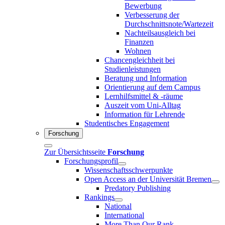
Bewerbung
Verbesserung der
Durchschnittsnote/Wartezeit
Nachteilsausgleich bei
Finanzen
Wohnen
Chancengleichheit bei
Studienleistungen
Beratung und Information
Orientierung auf dem Campus
Lernhilfsmittel & -räume
Auszeit vom Uni-Alltag
Information für Lehrende
Studentisches Engagement
Forschung
Zur Übersichtsseite
Forschung
Forschungsprofil
Wissenschaftsschwerpunkte
Open Access an der Universität Bremen
Predatory Publishing
Rankings
National
International
More Than Our Rank