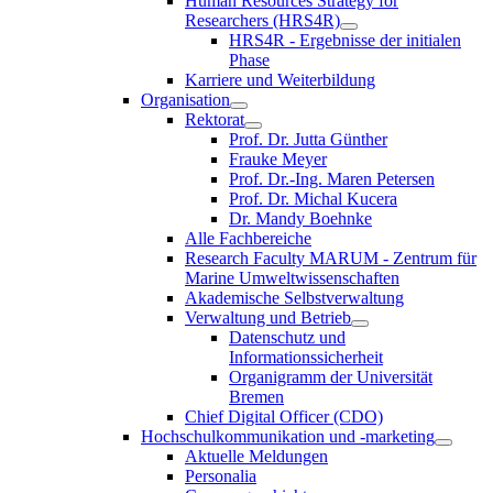
Human Resources Strategy for
Researchers (HRS4R)
HRS4R - Ergebnisse der initialen
Phase
Karriere und Weiterbildung
Organisation
Rektorat
Prof. Dr. Jutta Günther
Frauke Meyer
Prof. Dr.-Ing. Maren Petersen
Prof. Dr. Michal Kucera
Dr. Mandy Boehnke
Alle Fachbereiche
Research Faculty MARUM - Zentrum für
Marine Umweltwissenschaften
Akademische Selbstverwaltung
Verwaltung und Betrieb
Datenschutz und
Informationssicherheit
Organigramm der Universität
Bremen
Chief Digital Officer (CDO)
Hochschulkommunikation und -marketing
Aktuelle Meldungen
Personalia