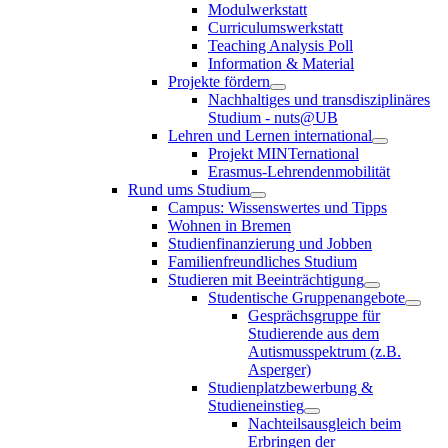
Modulwerkstatt
Curriculumswerkstatt
Teaching Analysis Poll
Information & Material
Projekte fördern
Nachhaltiges und transdisziplinäres
Studium - nuts@UB
Lehren und Lernen international
Projekt MINTernational
Erasmus-Lehrendenmobilität
Rund ums Studium
Campus: Wissenswertes und Tipps
Wohnen in Bremen
Studienfinanzierung und Jobben
Familienfreundliches Studium
Studieren mit Beeinträchtigung
Studentische Gruppenangebote
Gesprächsgruppe für
Studierende aus dem
Autismusspektrum (z.B.
Asperger)
Studienplatzbewerbung &
Studieneinstieg
Nachteilsausgleich beim
Erbringen der