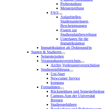
Probestudium
Meisterprüfung
FAQ
Anlaufstellen,
Studienunterlagen,
Bescheinigungen
Fragen zur
Studienplatzbewerbung
Unterlagen für die
Immatrikulation
Immatrikulation als Doktorand/in
Starten & Studieren
Semesterzeiten
Veranstaltungsverzeichnis
Archiv Vorlesungsverzeichnisse
Studieneinführung
Uni-Start
Newcomer Service
kompass
Formalitäten
Rückmeldung und Semesterbeitrag
Campus-App der Universität
Bremen
Studiengebühren
Beurlaubung und Befreiung vom