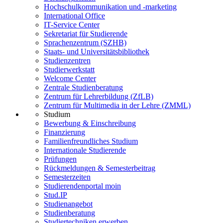
Hochschulkommunikation und -marketing
International Office
IT-Service Center
Sekretariat für Studierende
Sprachenzentrum (SZHB)
Staats- und Universitätsbibliothek
Studienzentren
Studierwerkstatt
Welcome Center
Zentrale Studienberatung
Zentrum für Lehrerbildung (ZfLB)
Zentrum für Multimedia in der Lehre (ZMML)
Studium
Bewerbung & Einschreibung
Finanzierung
Familienfreundliches Studium
Internationale Studierende
Prüfungen
Rückmeldungen & Semesterbeitrag
Semesterzeiten
Studierendenportal moin
Stud.IP
Studienangebot
Studienberatung
Studiertechniken erwerben