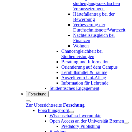
studiengangsspezifischen
Voraussetzungen
Härtefallantrag bei der
Bewerbung
Verbesserung der
Durchschnittsnote/Wartezeit
Nachteilsausgleich bei
Finanzen
Wohnen
Chancengleichheit bei
Studienleistungen
Beratung und Information
Orientierung auf dem Campus
Lernhilfsmittel & -räume
Auszeit vom Uni-Alltag
Information für Lehrende
Studentisches Engagement
Forschung
Zur Übersichtsseite
Forschung
Forschungsprofil
Wissenschaftsschwerpunkte
Open Access an der Universität Bremen
Predatory Publishing
Rankings