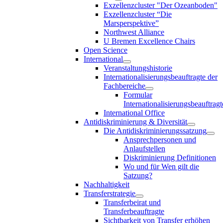
Exzellenzcluster "Der Ozeanboden"
Exzellenzcluster “Die
Marsperspektive”
Northwest Alliance
U Bremen Excellence Chairs
Open Science
International
Veranstaltungshistorie
Internationalisierungsbeauftragte der
Fachbereiche
Formular
Internationalisierungsbeauftragt
International Office
Antidiskriminierung & Diversität
Die Antidiskriminierungssatzung
Ansprechpersonen und
Anlaufstellen
Diskriminierung Definitionen
Wo und für Wen gilt die
Satzung?
Nachhaltigkeit
Transferstrategie
Transferbeirat und
Transferbeauftragte
Sichtbarkeit von Transfer erhöhen