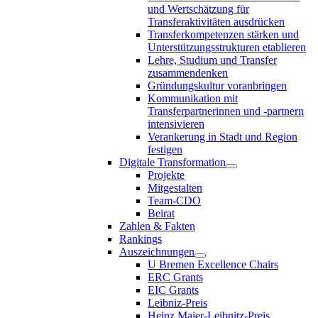
und Wertschätzung für
Transferaktivitäten ausdrücken
Transferkompetenzen stärken und
Unterstützungsstrukturen etablieren
Lehre, Studium und Transfer
zusammendenken
Gründungskultur voranbringen
Kommunikation mit
Transferpartnerinnen und -partnern
intensivieren
Verankerung in Stadt und Region
festigen
Digitale Transformation
Projekte
Mitgestalten
Team-CDO
Beirat
Zahlen & Fakten
Rankings
Auszeichnungen
U Bremen Excellence Chairs
ERC Grants
EIC Grants
Leibniz-Preis
Heinz Maier-Leibnitz-Preis