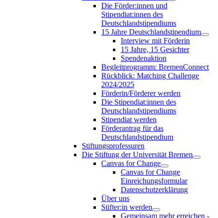
Die Förder:innen und
Stipendiat:innen des
Deutschlandstipendiums
15 Jahre Deutschlandstipendium
Interview mit Förderin
15 Jahre, 15 Gesichter
Spendenaktion
Begleitprogramm: BremenConnect
Rückblick: Matching Challenge
2024/2025
Förderin/Förderer werden
Die Stipendiat:innen des
Deutschlandstipendiums
Stipendiat werden
Förderantrag für das
Deutschlandstipendium
Stiftungsprofessuren
Die Stiftung der Universität Bremen
Canvas for Change
Canvas for Change
Einreichungsformular
Datenschutzerklärung
Über uns
Stifter:in werden
Gemeinsam mehr erreichen -