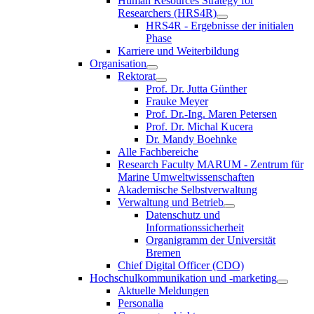
Human Resources Strategy for
Researchers (HRS4R)
HRS4R - Ergebnisse der initialen
Phase
Karriere und Weiterbildung
Organisation
Rektorat
Prof. Dr. Jutta Günther
Frauke Meyer
Prof. Dr.-Ing. Maren Petersen
Prof. Dr. Michal Kucera
Dr. Mandy Boehnke
Alle Fachbereiche
Research Faculty MARUM - Zentrum für
Marine Umweltwissenschaften
Akademische Selbstverwaltung
Verwaltung und Betrieb
Datenschutz und
Informationssicherheit
Organigramm der Universität
Bremen
Chief Digital Officer (CDO)
Hochschulkommunikation und -marketing
Aktuelle Meldungen
Personalia