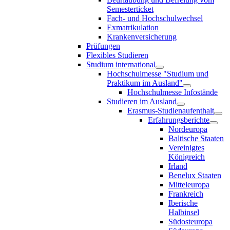
Semesterticket
Fach- und Hochschulwechsel
Exmatrikulation
Krankenversicherung
Prüfungen
Flexibles Studieren
Studium international
Hochschulmesse "Studium und
Praktikum im Ausland"
Hochschulmesse Infostände
Studieren im Ausland
Erasmus-Studienaufenthalt
Erfahrungsberichte
Nordeuropa
Baltische Staaten
Vereinigtes
Königreich
Irland
Benelux Staaten
Mitteleuropa
Frankreich
Iberische
Halbinsel
Südosteuropa