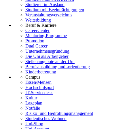
Studieren im Ausland
Studium mit Beeinträchtigungen
Veranstaltungsverzeichnis
Weiterbildung
Beruf & Karriere
CareerCenter
Mentoring-Programme
Promotion
Dual Career
Unternehmensgründung
Die Uni als Arbeitgeber
Stellenangebote an der Uni
Berufsausbildung und -orientierung
Kinderbetreuung
Campus
Essen/Mensen
Hochschulsport
IT-Servicedesk
Kultur
Lageplan
Notfälle
Risiko- und Bedrohungsmanagement
Studentisches Wohnen
Uni-Shop
Uni-Account