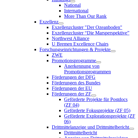
National
International
More Than Our Rank
Exzellenz
Exzellenzcluster "Der Ozeanboden"
Exzellenzcluster “Die Marsperspektive”
Northwest Alliance
U Bremen Excellence Chairs
Forschungseinrichtungen & Projekte
ZWE
Promotionsprogramme
Anerkennung von
Promotionsprogrammen
Förderungen der DFG
Förderungen des Bundes
Förderungen der EU
Förderungen der ZF
Geförderte Projekte für Postdocs
(ZF 04)
Geförderte Fokusprojekte (ZF 05)
Geförderte Explorationsprojekte (ZF
06)
Drittmittelanzeige und Drittmittelbericht
Drittmittelbericht