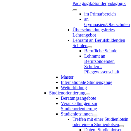
Pädagogik/Sonderpädagogik
im Primarbereich
an
Gymnasien/Oberschulen
Überschneidungsfreies
Lehrangebot
Lehramt an Berufsbildenden
Schulen
Berufliche Schule
Lehramt an
Berufsbildenden
Schulen -
Pflegewissenschaft
Master
Internationale Studiengänge
Weiterbildung
Studienorientierung
Beratungsangebote
Veranstaltungen zur
Studienorientierung
Studienlots:innen
Treffen mit einer Studienlotsin
oder einem Studienlotsen
Daten_Studienlotsen