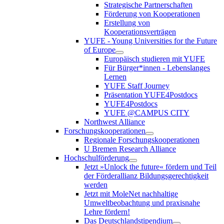
Strategische Partnerschaften
Förderung von Kooperationen
Erstellung von
Kooperationsverträgen
YUFE - Young Universities for the Future
of Europe
Europäisch studieren mit YUFE
Für Bürger*innen - Lebenslanges
Lernen
YUFE Staff Journey
Präsentation YUFE4Postdocs
YUFE4Postdocs
YUFE @CAMPUS CITY
Northwest Alliance
Forschungskooperationen
Regionale Forschungskooperationen
U Bremen Research Alliance
Hochschulförderung
Jetzt »Unlock the future« fördern und Teil
der Förderallianz Bildungsgerechtigkeit
werden
Jetzt mit MoleNet nachhaltige
Umweltbeobachtung und praxisnahe
Lehre fördern!
Das Deutschlandstipendium