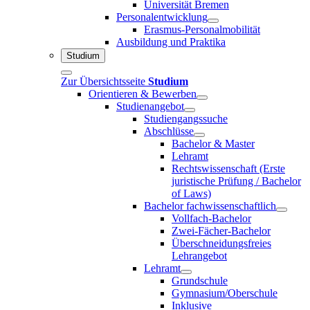
Universität Bremen
Personalentwicklung
Erasmus-Personalmobilität
Ausbildung und Praktika
Studium
Zur Übersichtsseite
Studium
Orientieren & Bewerben
Studienangebot
Studiengangssuche
Abschlüsse
Bachelor & Master
Lehramt
Rechtswissenschaft (Erste
juristische Prüfung / Bachelor
of Laws)
Bachelor fachwissenschaftlich
Vollfach-Bachelor
Zwei-Fächer-Bachelor
Überschneidungsfreies
Lehrangebot
Lehramt
Grundschule
Gymnasium/Oberschule
Inklusive