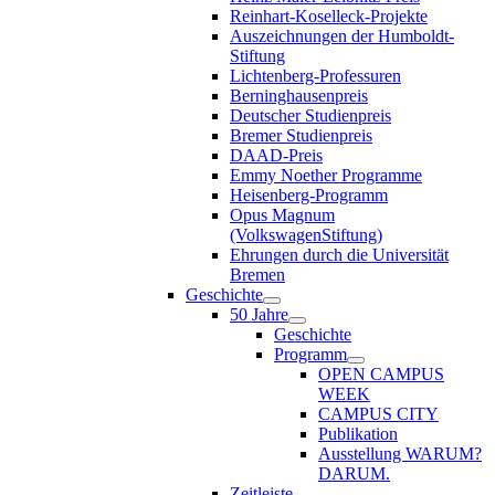
Reinhart-Koselleck-Projekte
Auszeichnungen der Humboldt-
Stiftung
Lichtenberg-Professuren
Berninghausenpreis
Deutscher Studienpreis
Bremer Studienpreis
DAAD-Preis
Emmy Noether Programme
Heisenberg-Programm
Opus Magnum
(VolkswagenStiftung)
Ehrungen durch die Universität
Bremen
Geschichte
50 Jahre
Geschichte
Programm
OPEN CAMPUS
WEEK
CAMPUS CITY
Publikation
Ausstellung WARUM?
DARUM.
Zeitleiste