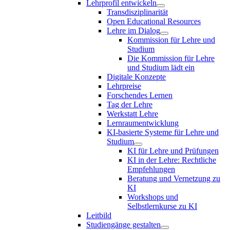
Lehrprofil entwickeln
Transdisziplinarität
Open Educational Resources
Lehre im Dialog
Kommission für Lehre und
Studium
Die Kommission für Lehre
und Studium lädt ein
Digitale Konzepte
Lehrpreise
Forschendes Lernen
Tag der Lehre
Werkstatt Lehre
Lernraumentwicklung
KI-basierte Systeme für Lehre und
Studium
KI für Lehre und Prüfungen
KI in der Lehre: Rechtliche
Empfehlungen
Beratung und Vernetzung zu
KI
Workshops und
Selbstlernkurse zu KI
Leitbild
Studiengänge gestalten