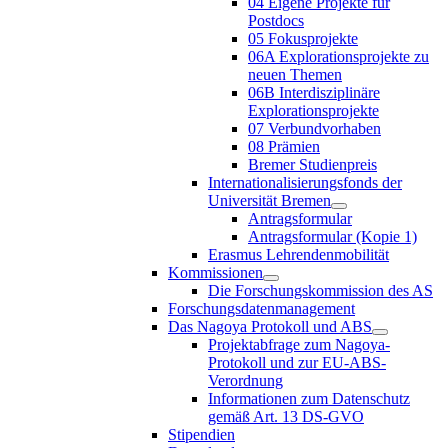
04 Eigene Projekte für
Postdocs
05 Fokusprojekte
06A Explorationsprojekte zu
neuen Themen
06B Interdisziplinäre
Explorationsprojekte
07 Verbundvorhaben
08 Prämien
Bremer Studienpreis
Internationalisierungsfonds der
Universität Bremen
Antragsformular
Antragsformular (Kopie 1)
Erasmus Lehrendenmobilität
Kommissionen
Die Forschungskommission des AS
Forschungsdatenmanagement
Das Nagoya Protokoll und ABS
Projektabfrage zum Nagoya-
Protokoll und zur EU-ABS-
Verordnung
Informationen zum Datenschutz
gemäß Art. 13 DS-GVO
Stipendien