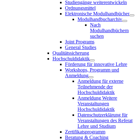
Studiengänge weiterentwickeln
Ordnungsmittel
Elektronische Modulhandbücher
Modulhandbucharchiv
Nach
Modulhandbüchern
suchen
Joint Programs
General Studies
Qualitätssicherung
Hochschuldidaktik
Förderung für innovative Lehre
Workshops, Programm und
Anmeldung
Anmeldung für externe
Teilnehmende der
Hochschuldidaktik
Anmeldung Weitere
Veranstaltungen
Hochschuldidaktik
Datenschutzerklärung für
Veranstaltungen des Referat
Lehre und Studium
Zertifikatsprogramm
Beratung & Coaching