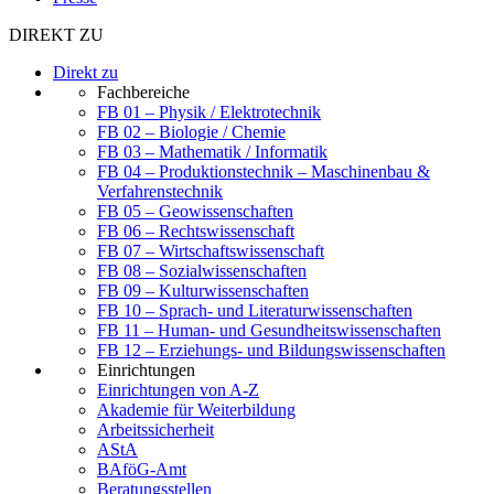
DIREKT ZU
Direkt zu
Fachbereiche
FB 01 – Physik / Elektrotechnik
FB 02 – Biologie / Chemie
FB 03 – Mathematik / Informatik
FB 04 – Produktionstechnik – Maschinenbau &
Verfahrenstechnik
FB 05 – Geowissenschaften
FB 06 – Rechtswissenschaft
FB 07 – Wirtschaftswissenschaft
FB 08 – Sozialwissenschaften
FB 09 – Kulturwissenschaften
FB 10 – Sprach- und Literaturwissenschaften
FB 11 – Human- und Gesundheitswissenschaften
FB 12 – Erziehungs- und Bildungswissenschaften
Einrichtungen
Einrichtungen von A-Z
Akademie für Weiterbildung
Arbeitssicherheit
AStA
BAföG-Amt
Beratungsstellen