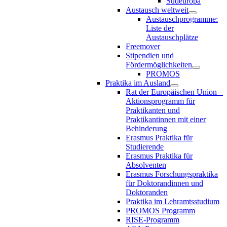
Südeuropa
Austausch weltweit
Austauschprogramme:
Liste der
Austauschplätze
Freemover
Stipendien und
Fördermöglichkeiten
PROMOS
Praktika im Ausland
Rat der Europäischen Union –
Aktionsprogramm für
Praktikanten und
Praktikantinnen mit einer
Behinderung
Erasmus Praktika für
Studierende
Erasmus Praktika für
Absolventen
Erasmus Forschungspraktika
für Doktorandinnen und
Doktoranden
Praktika im Lehramtsstudium
PROMOS Programm
RISE-Programm