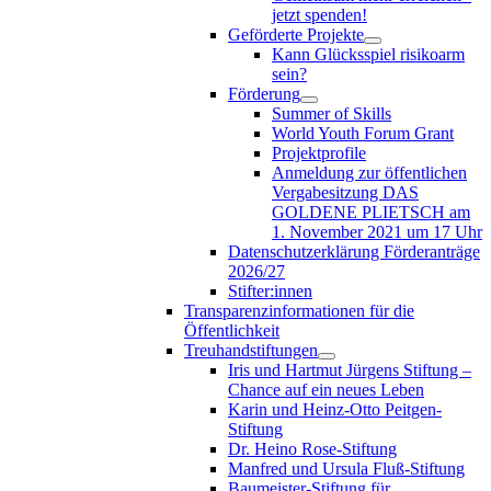
jetzt spenden!
Geförderte Projekte
Kann Glücksspiel risikoarm
sein?
Förderung
Summer of Skills
World Youth Forum Grant
Projektprofile
Anmeldung zur öffentlichen
Vergabesitzung DAS
GOLDENE PLIETSCH am
1. November 2021 um 17 Uhr
Datenschutzerklärung Förderanträge
2026/27
Stifter:innen
Transparenzinformationen für die
Öffentlichkeit
Treuhandstiftungen
Iris und Hartmut Jürgens Stiftung –
Chance auf ein neues Leben
Karin und Heinz-Otto Peitgen-
Stiftung
Dr. Heino Rose-Stiftung
Manfred und Ursula Fluß-Stiftung
Baumeister-Stiftung für