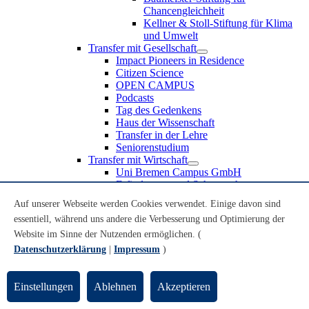
Chancengleichheit
Kellner & Stoll-Stiftung für Klima
und Umwelt
Transfer mit Gesellschaft
Impact Pioneers in Residence
Citizen Science
OPEN CAMPUS
Podcasts
Tag des Gedenkens
Haus der Wissenschaft
Transfer in der Lehre
Seniorenstudium
Transfer mit Wirtschaft
Uni Bremen Campus GmbH
Erfindungen und Schutzrechte
Partnerschaften und Beteiligungen
Auf unserer Webseite werden Cookies verwendet. Einige davon sind
Recruiting an der Universität Bremen
essentiell, während uns andere die Verbesserung und Optimierung der
Weiterbildung an der Universität Bremen
Transfer mit Schule
Website im Sinne der Nutzenden ermöglichen. (
Schülerinnen und Schüler
Datenschutzerklärung
|
Impressum
)
MINT-Schnupperstudium
Schulklassen
Lehrkräfte
Einstellungen
Ablehnen
Akzeptieren
Gründungsunterstützung
UniTransfer - Servicestelle für Transferaktivitäten