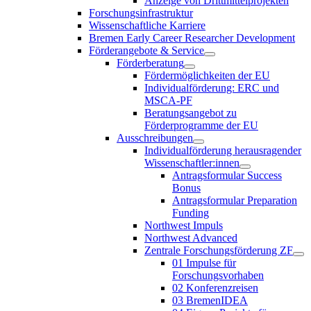
Anzeige von Drittmittelprojekten
Forschungsinfrastruktur
Wissenschaftliche Karriere
Bremen Early Career Researcher Development
Förderangebote & Service
Förderberatung
Fördermöglichkeiten der EU
Individualförderung: ERC und
MSCA-PF
Beratungsangebot zu
Förderprogramme der EU
Ausschreibungen
Individualförderung herausragender
Wissenschaftler:innen
Antragsformular Success
Bonus
Antragsformular Preparation
Funding
Northwest Impuls
Northwest Advanced
Zentrale Forschungsförderung ZF
01 Impulse für
Forschungsvorhaben
02 Konferenzreisen
03 BremenIDEA