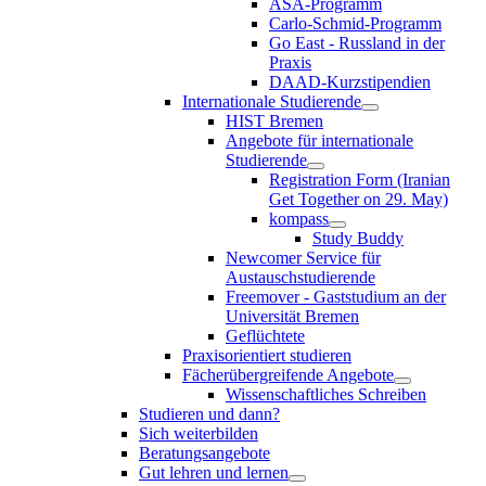
ASA-Programm
Carlo-Schmid-Programm
Go East - Russland in der
Praxis
DAAD-Kurzstipendien
Internationale Studierende
HIST Bremen
Angebote für internationale
Studierende
Registration Form (Iranian
Get Together on 29. May)
kompass
Study Buddy
Newcomer Service für
Austauschstudierende
Freemover - Gaststudium an der
Universität Bremen
Geflüchtete
Praxisorientiert studieren
Fächerübergreifende Angebote
Wissenschaftliches Schreiben
Studieren und dann?
Sich weiterbilden
Beratungsangebote
Gut lehren und lernen