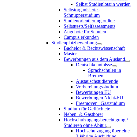
Selbst Studienlots:in werden
Selbstorganisiertes
Schnupperstudium
Studienorientierung online
Selbsttests/Selfassessments
Angebote für Schulen
Campus erkunden
Studienplatzbewerbung
Bachelor & Rechtswissenschaft
Master
Bewerbungen aus dem Ausland
Deutschkenntnisse
Sprachschulen in
Bremen
Austauschstudierende
Vorbereitungsstudium
Bewerbungen EU
Bewerbungen Nicht-EU
Freemover - Gaststudium
Studium für Geflüchtete
Neben- & Gasthörer
Hochschulzugangsberechtigung /
Studieren ohne Abitur
Hochschulzugang über eine
3-jährige Ausbildung