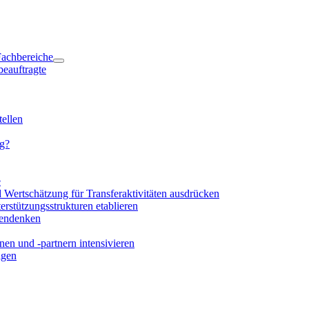
 Fachbereiche
beauftragte
ellen
ng?
e
d Wertschätzung für Transferaktivitäten ausdrücken
rstützungsstrukturen etablieren
mendenken
en und -partnern intensivieren
igen