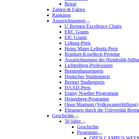
Beirat
Zahlen & Fakten
Rankings
Auszeichnungen
U Bremen Excellence Chairs
ERC Grants
EIC Grants
Leibniz-Preis
Heinz Maier-Leibnitz-Preis
Reinhart-Koselleck-Projekte
Auszeichnungen der Humboldt-Stiftu
Lichtenberg-Professuren
Berninghausenpreis
Deutscher Studienpreis
Bremer Studienpreis
DAAD-Preis
Emmy Noether Programme
Heisenberg-Programm
Opus Magnum (VolkswagenStiftung)
Ehrungen durch die Universität Brem
Geschichte
50 Jahre
Geschichte
Programm
OPEN CAMPUS WEE