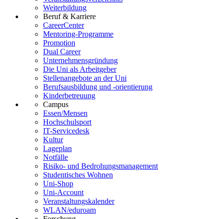
Weiterbildung
Beruf & Karriere
CareerCenter
Mentoring-Programme
Promotion
Dual Career
Unternehmensgründung
Die Uni als Arbeitgeber
Stellenangebote an der Uni
Berufsausbildung und -orientierung
Kinderbetreuung
Campus
Essen/Mensen
Hochschulsport
IT-Servicedesk
Kultur
Lageplan
Notfälle
Risiko- und Bedrohungsmanagement
Studentisches Wohnen
Uni-Shop
Uni-Account
Veranstaltungskalender
WLAN/eduroam
Forschung