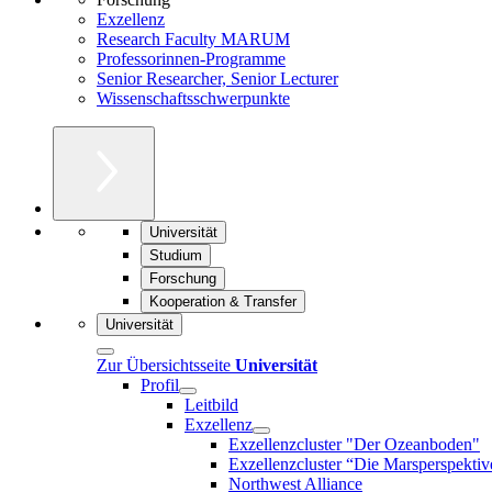
Exzellenz
Research Faculty MARUM
Professorinnen-Programme
Senior Researcher, Senior Lecturer
Wissenschaftsschwerpunkte
Universität
Studium
Forschung
Kooperation & Transfer
Universität
Zur Übersichtsseite
Universität
Profil
Leitbild
Exzellenz
Exzellenzcluster "Der Ozeanboden"
Exzellenzcluster “Die Marsperspektiv
Northwest Alliance