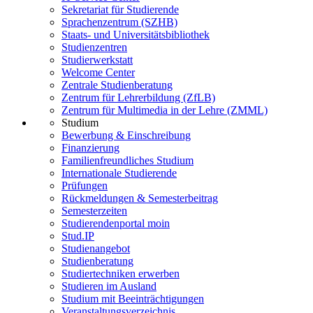
Sekretariat für Studierende
Sprachenzentrum (SZHB)
Staats- und Universitätsbibliothek
Studienzentren
Studierwerkstatt
Welcome Center
Zentrale Studienberatung
Zentrum für Lehrerbildung (ZfLB)
Zentrum für Multimedia in der Lehre (ZMML)
Studium
Bewerbung & Einschreibung
Finanzierung
Familienfreundliches Studium
Internationale Studierende
Prüfungen
Rückmeldungen & Semesterbeitrag
Semesterzeiten
Studierendenportal moin
Stud.IP
Studienangebot
Studienberatung
Studiertechniken erwerben
Studieren im Ausland
Studium mit Beeinträchtigungen
Veranstaltungsverzeichnis