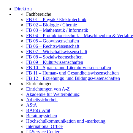
Direkt zu
Fachbereiche
FB 01 – Physik / Elektrotechnik
FB 02 – Biologie / Chemie
FB 03 – Mathematik / Informatik
FB 04 – Produktionstechnik – Maschinenbau & Verfahre
FB 05 – Geowissenschaften
FB 06 – Rechtswissenschaft
FB 07 – Wirtschaftswissenschaft
FB 08 – Sozialwissenschaften
FB 09 – Kulturwissenschaften
FB 10 – Sprach- und Literaturwissenschaften
FB 11 – Human- und Gesundheitswissenschaften
FB 12 – Erziehungs- und Bildungswissenschaften
Einrichtungen
Einrichtungen von A-Z
Akademie für Weiterbildung
Arbeitssicherheit
AStA
BAföG-Amt
Beratungsstellen
Hochschulkommunikation und -marketing
International Office
IT-Service Center