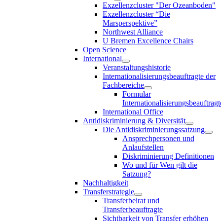
Exzellenzcluster "Der Ozeanboden"
Exzellenzcluster “Die
Marsperspektive”
Northwest Alliance
U Bremen Excellence Chairs
Open Science
International
Veranstaltungshistorie
Internationalisierungsbeauftragte der
Fachbereiche
Formular
Internationalisierungsbeauftragt
International Office
Antidiskriminierung & Diversität
Die Antidiskriminierungssatzung
Ansprechpersonen und
Anlaufstellen
Diskriminierung Definitionen
Wo und für Wen gilt die
Satzung?
Nachhaltigkeit
Transferstrategie
Transferbeirat und
Transferbeauftragte
Sichtbarkeit von Transfer erhöhen