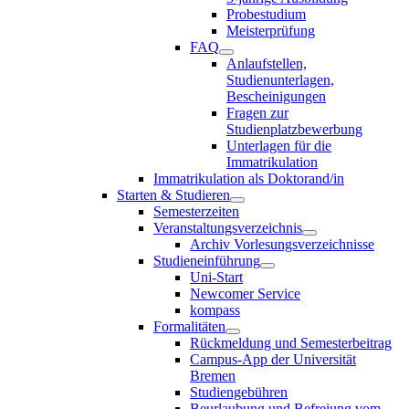
Probestudium
Meisterprüfung
FAQ
Anlaufstellen,
Studienunterlagen,
Bescheinigungen
Fragen zur
Studienplatzbewerbung
Unterlagen für die
Immatrikulation
Immatrikulation als Doktorand/in
Starten & Studieren
Semesterzeiten
Veranstaltungsverzeichnis
Archiv Vorlesungsverzeichnisse
Studieneinführung
Uni-Start
Newcomer Service
kompass
Formalitäten
Rückmeldung und Semesterbeitrag
Campus-App der Universität
Bremen
Studiengebühren
Beurlaubung und Befreiung vom