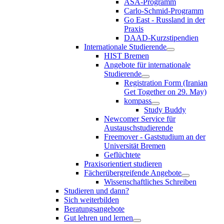
ASA-Programm
Carlo-Schmid-Programm
Go East - Russland in der
Praxis
DAAD-Kurzstipendien
Internationale Studierende
HIST Bremen
Angebote für internationale
Studierende
Registration Form (Iranian
Get Together on 29. May)
kompass
Study Buddy
Newcomer Service für
Austauschstudierende
Freemover - Gaststudium an der
Universität Bremen
Geflüchtete
Praxisorientiert studieren
Fächerübergreifende Angebote
Wissenschaftliches Schreiben
Studieren und dann?
Sich weiterbilden
Beratungsangebote
Gut lehren und lernen