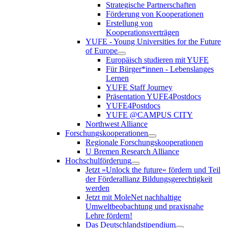
Strategische Partnerschaften
Förderung von Kooperationen
Erstellung von
Kooperationsverträgen
YUFE - Young Universities for the Future
of Europe
Europäisch studieren mit YUFE
Für Bürger*innen - Lebenslanges
Lernen
YUFE Staff Journey
Präsentation YUFE4Postdocs
YUFE4Postdocs
YUFE @CAMPUS CITY
Northwest Alliance
Forschungskooperationen
Regionale Forschungskooperationen
U Bremen Research Alliance
Hochschulförderung
Jetzt »Unlock the future« fördern und Teil
der Förderallianz Bildungsgerechtigkeit
werden
Jetzt mit MoleNet nachhaltige
Umweltbeobachtung und praxisnahe
Lehre fördern!
Das Deutschlandstipendium