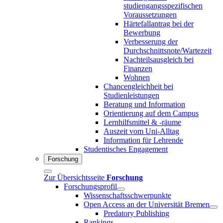
studiengangsspezifischen
Voraussetzungen
Härtefallantrag bei der
Bewerbung
Verbesserung der
Durchschnittsnote/Wartezeit
Nachteilsausgleich bei
Finanzen
Wohnen
Chancengleichheit bei
Studienleistungen
Beratung und Information
Orientierung auf dem Campus
Lernhilfsmittel & -räume
Auszeit vom Uni-Alltag
Information für Lehrende
Studentisches Engagement
Forschung
Zur Übersichtsseite
Forschung
Forschungsprofil
Wissenschaftsschwerpunkte
Open Access an der Universität Bremen
Predatory Publishing
Rankings