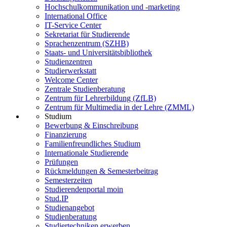
Hochschulkommunikation und -marketing
International Office
IT-Service Center
Sekretariat für Studierende
Sprachenzentrum (SZHB)
Staats- und Universitätsbibliothek
Studienzentren
Studierwerkstatt
Welcome Center
Zentrale Studienberatung
Zentrum für Lehrerbildung (ZfLB)
Zentrum für Multimedia in der Lehre (ZMML)
Studium
Bewerbung & Einschreibung
Finanzierung
Familienfreundliches Studium
Internationale Studierende
Prüfungen
Rückmeldungen & Semesterbeitrag
Semesterzeiten
Studierendenportal moin
Stud.IP
Studienangebot
Studienberatung
Studiertechniken erwerben