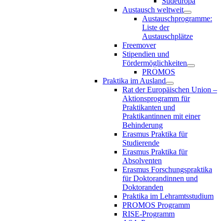
Südeuropa
Austausch weltweit
Austauschprogramme:
Liste der
Austauschplätze
Freemover
Stipendien und
Fördermöglichkeiten
PROMOS
Praktika im Ausland
Rat der Europäischen Union –
Aktionsprogramm für
Praktikanten und
Praktikantinnen mit einer
Behinderung
Erasmus Praktika für
Studierende
Erasmus Praktika für
Absolventen
Erasmus Forschungspraktika
für Doktorandinnen und
Doktoranden
Praktika im Lehramtsstudium
PROMOS Programm
RISE-Programm