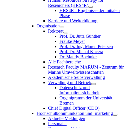
Human Resources Strategy for
Researchers (HRS4R)
HRS4R - Ergebnisse der initialen
Phase
Karriere und Weiterbildung
Organisation
Rektorat
Prof. Dr. Jutta Günther
Frauke Meyer
Prof. Dr.-Ing. Maren Petersen
Prof. Dr. Michal Kucera
Dr. Mandy Boehnke
Alle Fachbereiche
Research Faculty MARUM - Zentrum für
Marine Umweltwissenschaften
Akademische Selbstverwaltung
Verwaltung und Betrieb
Datenschutz und
Informationssicherheit
Organigramm der Universität
Bremen
Chief Digital Officer (CDO)
Hochschulkommunikation und -marketing
Aktuelle Meldungen
Personalia