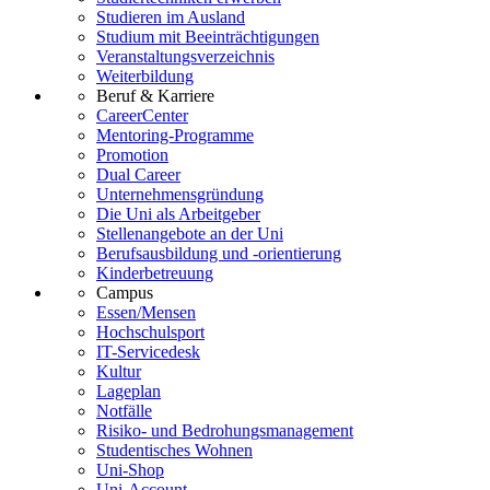
Studieren im Ausland
Studium mit Beeinträchtigungen
Veranstaltungsverzeichnis
Weiterbildung
Beruf & Karriere
CareerCenter
Mentoring-Programme
Promotion
Dual Career
Unternehmensgründung
Die Uni als Arbeitgeber
Stellenangebote an der Uni
Berufsausbildung und -orientierung
Kinderbetreuung
Campus
Essen/Mensen
Hochschulsport
IT-Servicedesk
Kultur
Lageplan
Notfälle
Risiko- und Bedrohungsmanagement
Studentisches Wohnen
Uni-Shop
Uni-Account