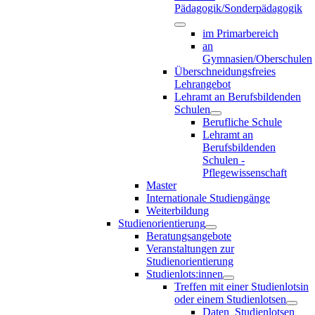
Pädagogik/Sonderpädagogik
im Primarbereich
an
Gymnasien/Oberschulen
Überschneidungsfreies
Lehrangebot
Lehramt an Berufsbildenden
Schulen
Berufliche Schule
Lehramt an
Berufsbildenden
Schulen -
Pflegewissenschaft
Master
Internationale Studiengänge
Weiterbildung
Studienorientierung
Beratungsangebote
Veranstaltungen zur
Studienorientierung
Studienlots:innen
Treffen mit einer Studienlotsin
oder einem Studienlotsen
Daten_Studienlotsen