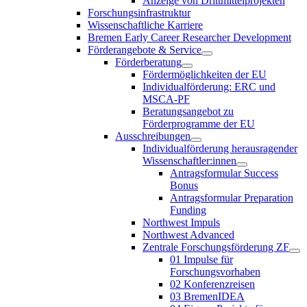
Anzeige von Drittmittelprojekten
Forschungsinfrastruktur
Wissenschaftliche Karriere
Bremen Early Career Researcher Development
Förderangebote & Service
Förderberatung
Fördermöglichkeiten der EU
Individualförderung: ERC und
MSCA-PF
Beratungsangebot zu
Förderprogramme der EU
Ausschreibungen
Individualförderung herausragender
Wissenschaftler:innen
Antragsformular Success
Bonus
Antragsformular Preparation
Funding
Northwest Impuls
Northwest Advanced
Zentrale Forschungsförderung ZF
01 Impulse für
Forschungsvorhaben
02 Konferenzreisen
03 BremenIDEA