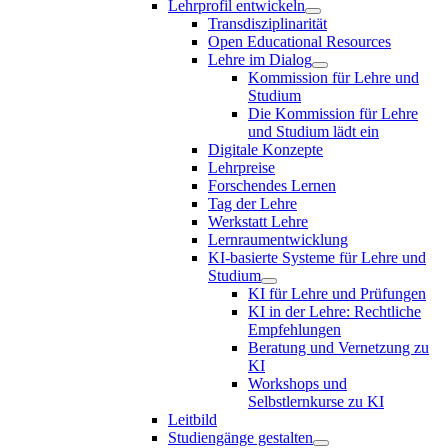
Lehrprofil entwickeln
Transdisziplinarität
Open Educational Resources
Lehre im Dialog
Kommission für Lehre und
Studium
Die Kommission für Lehre
und Studium lädt ein
Digitale Konzepte
Lehrpreise
Forschendes Lernen
Tag der Lehre
Werkstatt Lehre
Lernraumentwicklung
KI-basierte Systeme für Lehre und
Studium
KI für Lehre und Prüfungen
KI in der Lehre: Rechtliche
Empfehlungen
Beratung und Vernetzung zu
KI
Workshops und
Selbstlernkurse zu KI
Leitbild
Studiengänge gestalten