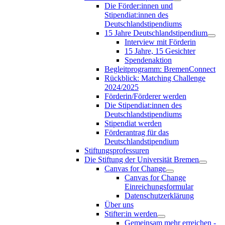
Die Förder:innen und
Stipendiat:innen des
Deutschlandstipendiums
15 Jahre Deutschlandstipendium
Interview mit Förderin
15 Jahre, 15 Gesichter
Spendenaktion
Begleitprogramm: BremenConnect
Rückblick: Matching Challenge
2024/2025
Förderin/Förderer werden
Die Stipendiat:innen des
Deutschlandstipendiums
Stipendiat werden
Förderantrag für das
Deutschlandstipendium
Stiftungsprofessuren
Die Stiftung der Universität Bremen
Canvas for Change
Canvas for Change
Einreichungsformular
Datenschutzerklärung
Über uns
Stifter:in werden
Gemeinsam mehr erreichen -