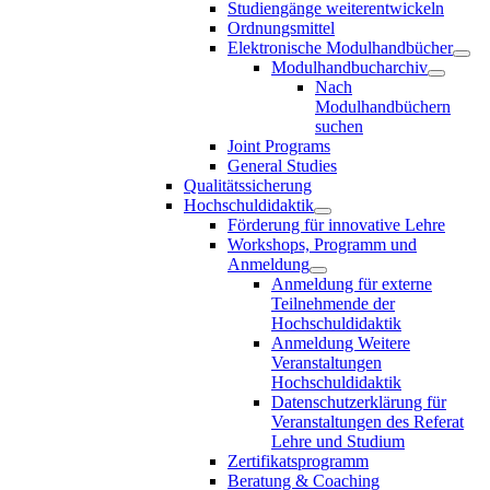
Studiengänge weiterentwickeln
Ordnungsmittel
Elektronische Modulhandbücher
Modulhandbucharchiv
Nach
Modulhandbüchern
suchen
Joint Programs
General Studies
Qualitätssicherung
Hochschuldidaktik
Förderung für innovative Lehre
Workshops, Programm und
Anmeldung
Anmeldung für externe
Teilnehmende der
Hochschuldidaktik
Anmeldung Weitere
Veranstaltungen
Hochschuldidaktik
Datenschutzerklärung für
Veranstaltungen des Referat
Lehre und Studium
Zertifikatsprogramm
Beratung & Coaching