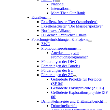
National
International
More Than Our Rank
Exzellenz
Exzellenzcluster "Der Ozeanboden"
Exzellenzcluster “Die Marsperspektive”
Northwest Alliance
U Bremen Excellence Chairs
Forschungseinrichtungen & Projekte
ZWE
Promotionsprogramme
Anerkennung von
Promotionsprogrammen
Förderungen der DFG
Förderungen des Bundes
Förderungen der EU
Förderungen der ZF
Geförderte Projekte für Postdocs
(ZF 04)
Geförderte Fokusprojekte (ZF 05)
Geförderte Explorationsprojekte (ZF
06)
Drittmittelanzeige und Drittmittelbericht
Drittmittelbericht