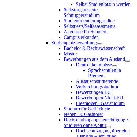
Selbst Studienlots:in werden
Selbstorganisiertes
Schnupperstudium
Studienorientierung online
Selbsttests/Selfassessments
Angebote für Schulen
Campus erkunden
Studienplatzbewerbung
Bachelor & Rechtswissenschaft
Master
Bewerbungen aus dem Ausland
Deutschkenntnisse
Sprachschulen in
Bremen
Austauschstudierende
Vorbereitungsstudium
Bewerbungen EU
Bewerbungen Nicht-EU
Freemover - Gaststudium
Studium für Geflüchtete
Neben- & Gasthörer
Hochschulzugangsberechtigung /
Studieren ohne Abitur
Hochschulzugang über eine
3-jährige Ausbildung