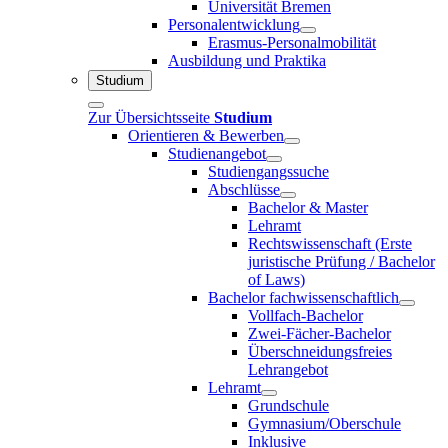
Universität Bremen
Personalentwicklung
Erasmus-Personalmobilität
Ausbildung und Praktika
Studium
Zur Übersichtsseite
Studium
Orientieren & Bewerben
Studienangebot
Studiengangssuche
Abschlüsse
Bachelor & Master
Lehramt
Rechtswissenschaft (Erste
juristische Prüfung / Bachelor
of Laws)
Bachelor fachwissenschaftlich
Vollfach-Bachelor
Zwei-Fächer-Bachelor
Überschneidungsfreies
Lehrangebot
Lehramt
Grundschule
Gymnasium/Oberschule
Inklusive