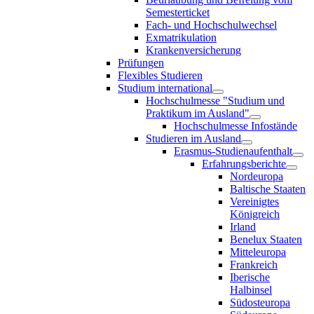
Semesterticket
Fach- und Hochschulwechsel
Exmatrikulation
Krankenversicherung
Prüfungen
Flexibles Studieren
Studium international
Hochschulmesse "Studium und
Praktikum im Ausland"
Hochschulmesse Infostände
Studieren im Ausland
Erasmus-Studienaufenthalt
Erfahrungsberichte
Nordeuropa
Baltische Staaten
Vereinigtes
Königreich
Irland
Benelux Staaten
Mitteleuropa
Frankreich
Iberische
Halbinsel
Südosteuropa