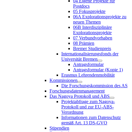
04 Eigene Projekte für
Postdocs
05 Fokusprojekte
06A Explorationsprojekte zu
neuen Themen
06B Interdisziplinäre
Explorationsprojekte
07 Verbundvorhaben
08 Prämien
Bremer Studienpreis
Internationalisierungsfonds der
Universität Bremen
Antragsformular
Antragsformular (Kopie 1)
Erasmus Lehrendenmobilität
Kommissionen
Die Forschungskommission des AS
Forschungsdatenmanagement
Das Nagoya Protokoll und ABS
Projektabfrage zum Nagoya-
Protokoll und zur EU-ABS-
Verordnung
Informationen zum Datenschutz
gemäß Art. 13 DS-GVO
Stipendien