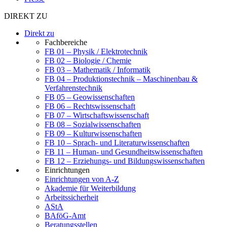
DIREKT ZU
Direkt zu
Fachbereiche
FB 01 – Physik / Elektrotechnik
FB 02 – Biologie / Chemie
FB 03 – Mathematik / Informatik
FB 04 – Produktionstechnik – Maschinenbau &
Verfahrenstechnik
FB 05 – Geowissenschaften
FB 06 – Rechtswissenschaft
FB 07 – Wirtschaftswissenschaft
FB 08 – Sozialwissenschaften
FB 09 – Kulturwissenschaften
FB 10 – Sprach- und Literaturwissenschaften
FB 11 – Human- und Gesundheitswissenschaften
FB 12 – Erziehungs- und Bildungswissenschaften
Einrichtungen
Einrichtungen von A-Z
Akademie für Weiterbildung
Arbeitssicherheit
AStA
BAföG-Amt
Beratungsstellen