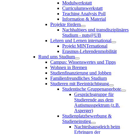
Modulwerkstatt
Curriculumswerkstatt
Teaching Analysis Poll
Information & Material
Projekte fördern
Nachhaltiges und transdisziplinäres
Studium - nuts@UB
Lehren und Lernen international
Projekt MINTernational
Erasmus-Lehrendenmobilität
Rund ums Studium
Campus: Wissenswertes und Tipps
Wohnen in Bremen
Studienfinanzierung und Jobben
Familienfreundliches Studium
Studieren mit Beeinträchtigung
Studentische Gruppenangebote
Gesprächsgruppe für
Studierende aus dem
Autismusspektrum (z.B.
Asperger)
Studienplatzbewerbung &
Studieneinstieg
Nachteilsausgleich beim
Erbringen der