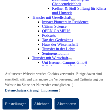
Chancengleichheit
Kellner & Stoll-Stiftung für Klima
und Umwelt
Transfer mit Gesellschaft
Impact Pioneers in Residence
Citizen Science
OPEN CAMPUS
Podcasts
Tag des Gedenkens
Haus der Wissenschaft
Transfer in der Lehre
Seniorenstudium
Transfer mit Wirtschaft
Uni Bremen Campus GmbH
Erfindungen und Schutzrechte
Partnerschaften und Beteiligungen
Auf unserer Webseite werden Cookies verwendet. Einige davon sind
Recruiting an der Universität Bremen
essentiell, während uns andere die Verbesserung und Optimierung der
Weiterbildung an der Universität Bremen
Transfer mit Schule
Website im Sinne der Nutzenden ermöglichen. (
Schülerinnen und Schüler
Datenschutzerklärung
|
Impressum
)
MINT-Schnupperstudium
Schulklassen
Lehrkräfte
Einstellungen
Ablehnen
Akzeptieren
Gründungsunterstützung
UniTransfer - Servicestelle für Transferaktivitäten