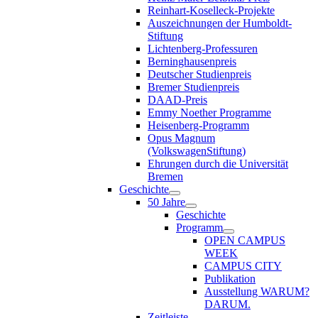
Reinhart-Koselleck-Projekte
Auszeichnungen der Humboldt-
Stiftung
Lichtenberg-Professuren
Berninghausenpreis
Deutscher Studienpreis
Bremer Studienpreis
DAAD-Preis
Emmy Noether Programme
Heisenberg-Programm
Opus Magnum
(VolkswagenStiftung)
Ehrungen durch die Universität
Bremen
Geschichte
50 Jahre
Geschichte
Programm
OPEN CAMPUS
WEEK
CAMPUS CITY
Publikation
Ausstellung WARUM?
DARUM.
Zeitleiste