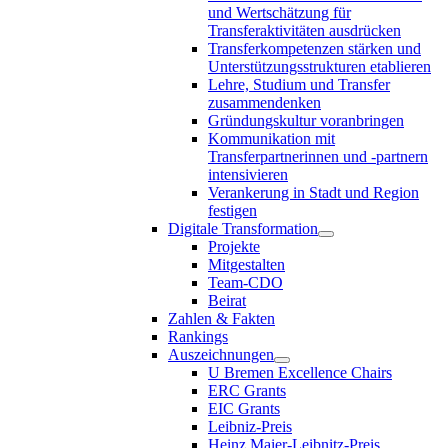
und Wertschätzung für
Transferaktivitäten ausdrücken
Transferkompetenzen stärken und
Unterstützungsstrukturen etablieren
Lehre, Studium und Transfer
zusammendenken
Gründungskultur voranbringen
Kommunikation mit
Transferpartnerinnen und -partnern
intensivieren
Verankerung in Stadt und Region
festigen
Digitale Transformation
Projekte
Mitgestalten
Team-CDO
Beirat
Zahlen & Fakten
Rankings
Auszeichnungen
U Bremen Excellence Chairs
ERC Grants
EIC Grants
Leibniz-Preis
Heinz Maier-Leibnitz-Preis