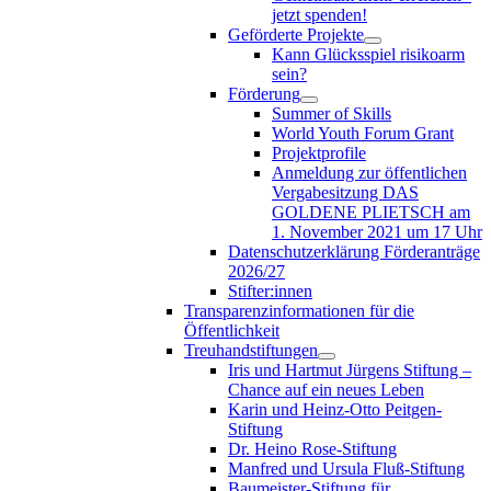
jetzt spenden!
Geförderte Projekte
Kann Glücksspiel risikoarm
sein?
Förderung
Summer of Skills
World Youth Forum Grant
Projektprofile
Anmeldung zur öffentlichen
Vergabesitzung DAS
GOLDENE PLIETSCH am
1. November 2021 um 17 Uhr
Datenschutzerklärung Förderanträge
2026/27
Stifter:innen
Transparenzinformationen für die
Öffentlichkeit
Treuhandstiftungen
Iris und Hartmut Jürgens Stiftung –
Chance auf ein neues Leben
Karin und Heinz-Otto Peitgen-
Stiftung
Dr. Heino Rose-Stiftung
Manfred und Ursula Fluß-Stiftung
Baumeister-Stiftung für