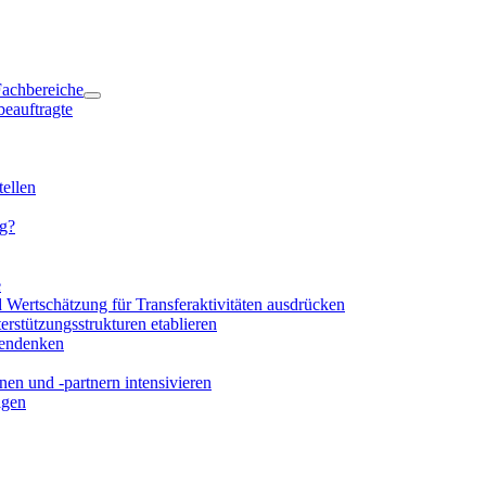
 Fachbereiche
beauftragte
ellen
ng?
e
d Wertschätzung für Transferaktivitäten ausdrücken
rstützungsstrukturen etablieren
mendenken
en und -partnern intensivieren
igen