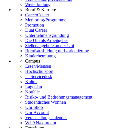
Weiterbildung
Beruf & Karriere
CareerCenter
Mentoring-Programme
Promotion
Dual Career
Unternehmensgründung
Die Uni als Arbeitgeber
Stellenangebote an der Uni
Berufsausbildung und -orientierung
Kinderbetreuung
Campus
Essen/Mensen
Hochschulsport
IT-Servicedesk
Kultur
Lageplan
Notfälle
Risiko- und Bedrohungsmanagement
Studentisches Wohnen
Uni-Shop
Uni-Account
Veranstaltungskalender
WLAN/eduroam
Forschung