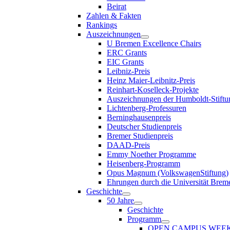
Beirat
Zahlen & Fakten
Rankings
Auszeichnungen
U Bremen Excellence Chairs
ERC Grants
EIC Grants
Leibniz-Preis
Heinz Maier-Leibnitz-Preis
Reinhart-Koselleck-Projekte
Auszeichnungen der Humboldt-Stiftu
Lichtenberg-Professuren
Berninghausenpreis
Deutscher Studienpreis
Bremer Studienpreis
DAAD-Preis
Emmy Noether Programme
Heisenberg-Programm
Opus Magnum (VolkswagenStiftung)
Ehrungen durch die Universität Brem
Geschichte
50 Jahre
Geschichte
Programm
OPEN CAMPUS WEE