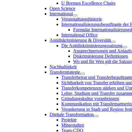
U Bremen Excellence Chairs
Open Science
International
Veranstaltungshistorie
Internationalisierungsbeauftragte der
Formular Internationalisierungs
International Office
Antidiskriminierung & Diversität
Die Antidiskriminierungssatzung
Ansprechpersonen und Anlaufst
Diskriminierung Definitionen
Wo und für Wen gilt die Satzu
Nachhaltigkeit
Transferstrategie
Transferbeirat und Transferbeauftragt
Sichtbarkeit von Transfer erhöhen un
Transferkompetenzen stärken und Unte
Lehre, Studium und Transfer zusam
Gründungskultur voranbringen
Kommunikation mit Transferpartnerinn
Verankerung in Stadt und Region fest
Digitale Transformation
Projekte
Mitgestalten
Team-CDO