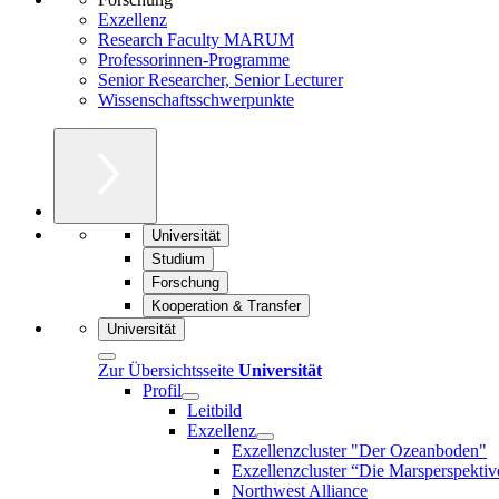
Exzellenz
Research Faculty MARUM
Professorinnen-Programme
Senior Researcher, Senior Lecturer
Wissenschaftsschwerpunkte
Universität
Studium
Forschung
Kooperation & Transfer
Universität
Zur Übersichtsseite
Universität
Profil
Leitbild
Exzellenz
Exzellenzcluster "Der Ozeanboden"
Exzellenzcluster “Die Marsperspektiv
Northwest Alliance