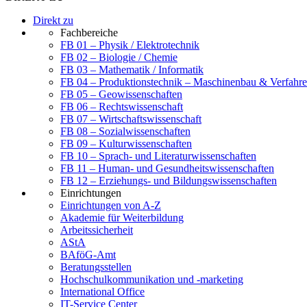
Direkt zu
Fachbereiche
FB 01 – Physik / Elektrotechnik
FB 02 – Biologie / Chemie
FB 03 – Mathematik / Informatik
FB 04 – Produktionstechnik – Maschinenbau & Verfahre
FB 05 – Geowissenschaften
FB 06 – Rechtswissenschaft
FB 07 – Wirtschaftswissenschaft
FB 08 – Sozialwissenschaften
FB 09 – Kulturwissenschaften
FB 10 – Sprach- und Literaturwissenschaften
FB 11 – Human- und Gesundheitswissenschaften
FB 12 – Erziehungs- und Bildungswissenschaften
Einrichtungen
Einrichtungen von A-Z
Akademie für Weiterbildung
Arbeitssicherheit
AStA
BAföG-Amt
Beratungsstellen
Hochschulkommunikation und -marketing
International Office
IT-Service Center