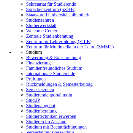
Sekretariat für Studierende
Sprachenzentrum (SZHB)
Staats- und Universitätsbibliothek
Studienzentren
Studierwerkstatt
Welcome Center
Zentrale Studienberatung
Zentrum für Lehrerbildung (ZfLB)
Zentrum für Multimedia in der Lehre (ZMML)
Studium
Bewerbung & Einschreibung
Finanzierung
Familienfreundliches Studium
Internationale Studierende
Prüfungen
Rückmeldungen & Semesterbeitrag
Semesterzeiten
Studierendenportal moin
Stud.IP
Studienangebot
Studienberatung
Studiertechniken erwerben
Studieren im Ausland
Studium mit Beeinträchtigungen
Veranstaltungsverzeichnis