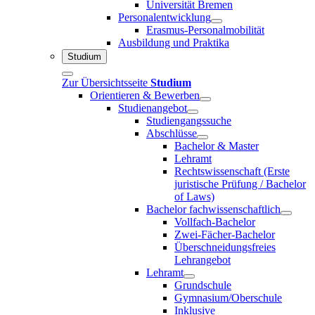
Universität Bremen
Personalentwicklung
Erasmus-Personalmobilität
Ausbildung und Praktika
Studium
Zur Übersichtsseite
Studium
Orientieren & Bewerben
Studienangebot
Studiengangssuche
Abschlüsse
Bachelor & Master
Lehramt
Rechtswissenschaft (Erste
juristische Prüfung / Bachelor
of Laws)
Bachelor fachwissenschaftlich
Vollfach-Bachelor
Zwei-Fächer-Bachelor
Überschneidungsfreies
Lehrangebot
Lehramt
Grundschule
Gymnasium/Oberschule
Inklusive