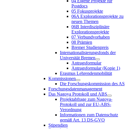
04 Eigene Projekte für
Postdocs
05 Fokusprojekte
06A Explorationsprojekte zu
neuen Themen
06B Interdisziplinäre
Explorationsprojekte
07 Verbundvorhaben
08 Prämien
Bremer Studienpreis
Internationalisierungsfonds der
Universität Bremen
Antragsformular
Antragsformular (Kopie 1)
Erasmus Lehrendenmobilität
Kommissionen
Die Forschungskommission des AS
Forschungsdatenmanagement
Das Nagoya Protokoll und ABS
Projektabfrage zum Nagoya-
Protokoll und zur EU-ABS-
Verordnung
Informationen zum Datenschutz
gemäß Art. 13 DS-GVO
Stipendien