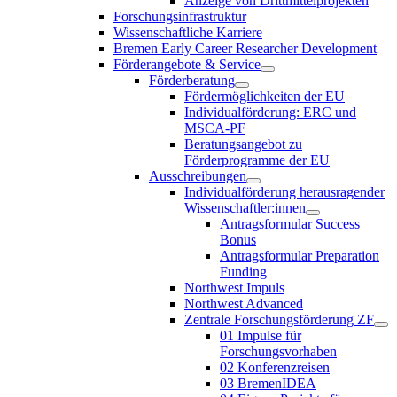
Anzeige von Drittmittelprojekten
Forschungsinfrastruktur
Wissenschaftliche Karriere
Bremen Early Career Researcher Development
Förderangebote & Service
Förderberatung
Fördermöglichkeiten der EU
Individualförderung: ERC und
MSCA-PF
Beratungsangebot zu
Förderprogramme der EU
Ausschreibungen
Individualförderung herausragender
Wissenschaftler:innen
Antragsformular Success
Bonus
Antragsformular Preparation
Funding
Northwest Impuls
Northwest Advanced
Zentrale Forschungsförderung ZF
01 Impulse für
Forschungsvorhaben
02 Konferenzreisen
03 BremenIDEA