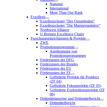
National
International
More Than Our Rank
Exzellenz
Exzellenzcluster "Der Ozeanboden"
Exzellenzcluster “Die Marsperspektive”
Northwest Alliance
U Bremen Excellence Chairs
Forschungseinrichtungen & Projekte
ZWE
Promotionsprogramme
Anerkennung von
Promotionsprogrammen
Förderungen der DFG
Förderungen des Bundes
Förderungen der EU
Förderungen der ZF
Geförderte Projekte für Postdocs
(ZF 04)
Geförderte Fokusprojekte (ZF 05)
Geförderte Explorationsprojekte (ZF
06)
Drittmittelanzeige und Drittmittelbericht
Drittmittelbericht