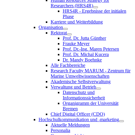
Human Resources Strategy for
Researchers (HRS4R)
HRS4R - Ergebnisse der initialen
Phase
Karriere und Weiterbildung
Organisation
Rektorat
Prof. Dr. Jutta Günther
Frauke Meyer
Prof. Dr.-Ing. Maren Petersen
Prof. Dr. Michal Kucera
Dr. Mandy Boehnke
Alle Fachbereiche
Research Faculty MARUM - Zentrum für
Marine Umweltwissenschaften
Akademische Selbstverwaltung
Verwaltung und Betrieb
Datenschutz und
Informationssicherheit
Organigramm der Universität
Bremen
Chief Digital Officer (CDO)
Hochschulkommunikation und -marketing
Aktuelle Meldungen
Personalia