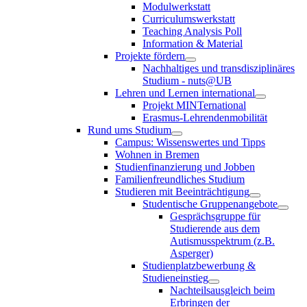
Modulwerkstatt
Curriculumswerkstatt
Teaching Analysis Poll
Information & Material
Projekte fördern
Nachhaltiges und transdisziplinäres
Studium - nuts@UB
Lehren und Lernen international
Projekt MINTernational
Erasmus-Lehrendenmobilität
Rund ums Studium
Campus: Wissenswertes und Tipps
Wohnen in Bremen
Studienfinanzierung und Jobben
Familienfreundliches Studium
Studieren mit Beeinträchtigung
Studentische Gruppenangebote
Gesprächsgruppe für
Studierende aus dem
Autismusspektrum (z.B.
Asperger)
Studienplatzbewerbung &
Studieneinstieg
Nachteilsausgleich beim
Erbringen der