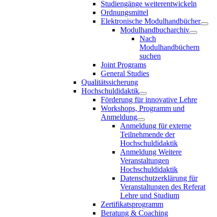
Studiengänge weiterentwickeln
Ordnungsmittel
Elektronische Modulhandbücher
Modulhandbucharchiv
Nach
Modulhandbüchern
suchen
Joint Programs
General Studies
Qualitätssicherung
Hochschuldidaktik
Förderung für innovative Lehre
Workshops, Programm und
Anmeldung
Anmeldung für externe
Teilnehmende der
Hochschuldidaktik
Anmeldung Weitere
Veranstaltungen
Hochschuldidaktik
Datenschutzerklärung für
Veranstaltungen des Referat
Lehre und Studium
Zertifikatsprogramm
Beratung & Coaching