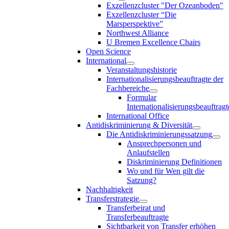
Exzellenzcluster "Der Ozeanboden"
Exzellenzcluster “Die
Marsperspektive”
Northwest Alliance
U Bremen Excellence Chairs
Open Science
International
Veranstaltungshistorie
Internationalisierungsbeauftragte der
Fachbereiche
Formular
Internationalisierungsbeauftragt
International Office
Antidiskriminierung & Diversität
Die Antidiskriminierungssatzung
Ansprechpersonen und
Anlaufstellen
Diskriminierung Definitionen
Wo und für Wen gilt die
Satzung?
Nachhaltigkeit
Transferstrategie
Transferbeirat und
Transferbeauftragte
Sichtbarkeit von Transfer erhöhen