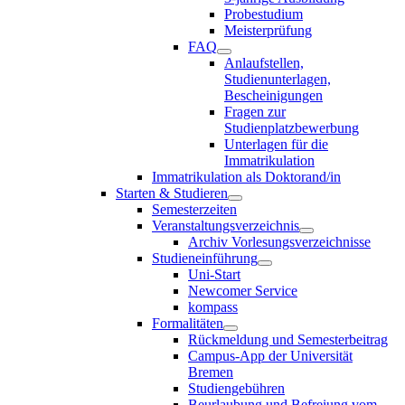
Probestudium
Meisterprüfung
FAQ
Anlaufstellen,
Studienunterlagen,
Bescheinigungen
Fragen zur
Studienplatzbewerbung
Unterlagen für die
Immatrikulation
Immatrikulation als Doktorand/in
Starten & Studieren
Semesterzeiten
Veranstaltungsverzeichnis
Archiv Vorlesungsverzeichnisse
Studieneinführung
Uni-Start
Newcomer Service
kompass
Formalitäten
Rückmeldung und Semesterbeitrag
Campus-App der Universität
Bremen
Studiengebühren
Beurlaubung und Befreiung vom