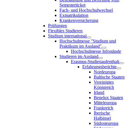
Semesterticket
Fach- und Hochschulwechsel
Exmatrikulation
Krankenversicherung
Prüfungen
Flexibles Studieren
Studium international
Hochschulmesse "Studium und
Praktikum im Ausland"
Hochschulmesse Infostände
Studieren im Ausland
Erasmus-Studienaufenthalt
Erfahrungsberichte
Nordeuropa
Baltische Staaten
Vereinigtes
Königreich
Irland
Benelux Staaten
Mitteleuropa
Frankreich
Iberische
Halbinsel
Südosteuropa