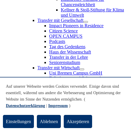
Chancengleichheit
Kellner & Stoll-Stiftung für Klima
und Umwelt
Transfer mit Gesellschaft
Impact Pioneers in Residence
Citizen Science
OPEN CAMPUS
Podcasts
Tag des Gedenkens
Haus der Wissenschaft
Transfer in der Lehre
Seniorenstudium
Transfer mit Wirtschaft
Uni Bremen Campus GmbH
Erfindungen und Schutzrechte
Partnerschaften und Beteiligungen
Auf unserer Webseite werden Cookies verwendet. Einige davon sind
Recruiting an der Universität Bremen
essentiell, während uns andere die Verbesserung und Optimierung der
Weiterbildung an der Universität Bremen
Transfer mit Schule
Website im Sinne der Nutzenden ermöglichen. (
Schülerinnen und Schüler
Datenschutzerklärung
|
Impressum
)
MINT-Schnupperstudium
Schulklassen
Lehrkräfte
Einstellungen
Ablehnen
Akzeptieren
Gründungsunterstützung
UniTransfer - Servicestelle für Transferaktivitäten