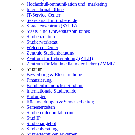
Hochschulkommunikation und -marketing
International Office
IT-Service Center
Sekretariat für Studierende
Sprachenzentrum (SZHB)
Staats- und Universitätsbibliothek
Studienzentren
Studierwerkstatt
Welcome Center
Zentrale Studienberatung
Zentrum für Lehrerbildung (ZfLB)
Zentrum für Multimedia in der Lehre (ZMML)
Studium
Bewerbung & Einschreibung
Finanzierung
Familienfreundliches Studium
Internationale Studierende
Prüfungen
Rückmeldungen & Semesterbeitrag
Semesterzeiten
Studierendenportal moin
Stud.IP
Studienangebot
Studienberatung
Studiertechniken erwerben