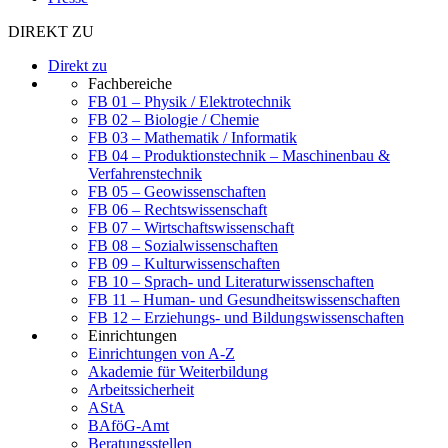
DIREKT ZU
Direkt zu
Fachbereiche
FB 01 – Physik / Elektrotechnik
FB 02 – Biologie / Chemie
FB 03 – Mathematik / Informatik
FB 04 – Produktionstechnik – Maschinenbau &
Verfahrenstechnik
FB 05 – Geowissenschaften
FB 06 – Rechtswissenschaft
FB 07 – Wirtschaftswissenschaft
FB 08 – Sozialwissenschaften
FB 09 – Kulturwissenschaften
FB 10 – Sprach- und Literaturwissenschaften
FB 11 – Human- und Gesundheitswissenschaften
FB 12 – Erziehungs- und Bildungswissenschaften
Einrichtungen
Einrichtungen von A-Z
Akademie für Weiterbildung
Arbeitssicherheit
AStA
BAföG-Amt
Beratungsstellen