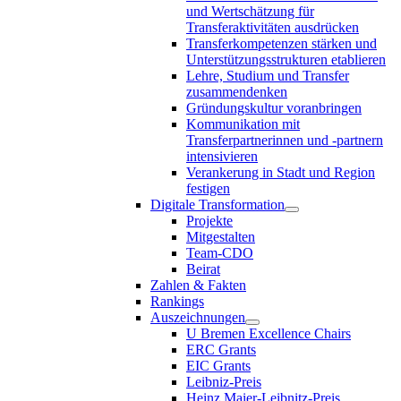
und Wertschätzung für
Transferaktivitäten ausdrücken
Transferkompetenzen stärken und
Unterstützungsstrukturen etablieren
Lehre, Studium und Transfer
zusammendenken
Gründungskultur voranbringen
Kommunikation mit
Transferpartnerinnen und -partnern
intensivieren
Verankerung in Stadt und Region
festigen
Digitale Transformation
Projekte
Mitgestalten
Team-CDO
Beirat
Zahlen & Fakten
Rankings
Auszeichnungen
U Bremen Excellence Chairs
ERC Grants
EIC Grants
Leibniz-Preis
Heinz Maier-Leibnitz-Preis