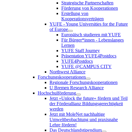
Strategische Partnerschaften
Förderung von Kooperationen
Erstellung von
Kooperationsverträgen
YUFE - Young Universities for the Future
of Europe
Europäisch studieren mit YUFE
Für Bürger*innen - Lebenslanges
Lernen
YUFE Staff Journey
Präsentation YUFE4Postdocs
YUFE4Postdocs
YUFE @CAMPUS CITY
Northwest Alliance
Forschungskooperationen
Regionale Forschungskooperationen
U Bremen Research Alliance
Hochschulförderung
Jetzt »Unlock the future« fördern und Teil
der Förderallianz Bildungsgerechtigkeit
werden
Jetzt mit MoleNet nachhaltige
Umweltbeobachtung und praxisnahe
Lehre fördern!
Das Deutschlandstipendium