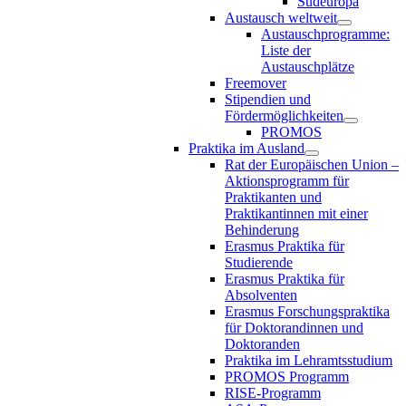
Südeuropa
Austausch weltweit
Austauschprogramme:
Liste der
Austauschplätze
Freemover
Stipendien und
Fördermöglichkeiten
PROMOS
Praktika im Ausland
Rat der Europäischen Union –
Aktionsprogramm für
Praktikanten und
Praktikantinnen mit einer
Behinderung
Erasmus Praktika für
Studierende
Erasmus Praktika für
Absolventen
Erasmus Forschungspraktika
für Doktorandinnen und
Doktoranden
Praktika im Lehramtsstudium
PROMOS Programm
RISE-Programm