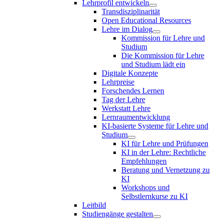
Lehrprofil entwickeln
Transdisziplinarität
Open Educational Resources
Lehre im Dialog
Kommission für Lehre und
Studium
Die Kommission für Lehre
und Studium lädt ein
Digitale Konzepte
Lehrpreise
Forschendes Lernen
Tag der Lehre
Werkstatt Lehre
Lernraumentwicklung
KI-basierte Systeme für Lehre und
Studium
KI für Lehre und Prüfungen
KI in der Lehre: Rechtliche
Empfehlungen
Beratung und Vernetzung zu
KI
Workshops und
Selbstlernkurse zu KI
Leitbild
Studiengänge gestalten