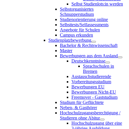
Selbst Studienlots:in werden
Selbstorganisiertes
Schnupperstudium
Studienorientierung online
Selbsttests/Selfassessments
Angebote für Schulen
Campus erkunden
Studienplatzbewerbung
Bachelor & Rechtswissenschaft
Master
Bewerbungen aus dem Ausland
Deutschkenntnisse
Sprachschulen in
Bremen
Austauschstudierende
Vorbereitungsstudium
Bewerbungen EU
Bewerbungen Nicht-EU
Freemover - Gaststudium
Studium für Geflüchtete
Neben- & Gasthörer
Hochschulzugangsberechtigung /
Studieren ohne Abitur
Hochschulzugang über eine
3-jährige Ausbildung