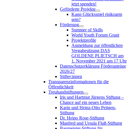
jetzt spenden!
Geförderte Projekte
Kann Glücksspiel risikoarm
sein?
Förderung
Summer of Skills
World Youth Forum Grant
Projektprofile
Anmeldung zur öffentlichen
Vergabesitzung DAS
GOLDENE PLIETSCH am
1. November 2021 um 17 Uhr
Datenschutzerklärung Förderanträge
2026/27
Stifter:innen
Transparenzinformationen für die
Öffentlichkeit
Treuhandstiftungen
Iris und Hartmut Jürgens Stiftung –
Chance auf ein neues Leben
Karin und Heinz-Otto Peitgen-
Stiftung
Dr. Heino Rose-Stiftung
Manfred und Ursula Fluß-Stiftung
Baumeister-Stiftung für