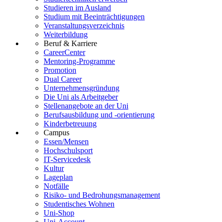
Studieren im Ausland
Studium mit Beeinträchtigungen
Veranstaltungsverzeichnis
Weiterbildung
Beruf & Karriere
CareerCenter
Mentoring-Programme
Promotion
Dual Career
Unternehmensgründung
Die Uni als Arbeitgeber
Stellenangebote an der Uni
Berufsausbildung und -orientierung
Kinderbetreuung
Campus
Essen/Mensen
Hochschulsport
IT-Servicedesk
Kultur
Lageplan
Notfälle
Risiko- und Bedrohungsmanagement
Studentisches Wohnen
Uni-Shop
Uni-Account