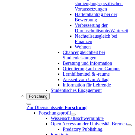
studiengangsspezifischen
Voraussetzungen
Härtefallantrag bei der
Bewerbung
Verbesserung der
Durchschnittsnote/Wartezeit
Nachteilsausgleich bei
Finanzen
Wohnen
Chancengleichheit bei
Studienleistungen
Beratung und Information
Orientierung auf dem Campus
Lernhilfsmittel & -räume
Auszeit vom Uni-Alltag
Information für Lehrende
Studentisches Engagement
Forschung
Zur Übersichtsseite
Forschung
Forschungsprofil
Wissenschaftsschwerpunkte
Open Access an der Universität Bremen
Predatory Publishing
Rankings