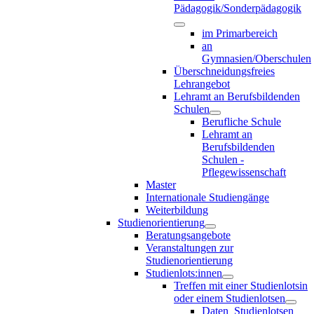
Pädagogik/Sonderpädagogik
im Primarbereich
an
Gymnasien/Oberschulen
Überschneidungsfreies
Lehrangebot
Lehramt an Berufsbildenden
Schulen
Berufliche Schule
Lehramt an
Berufsbildenden
Schulen -
Pflegewissenschaft
Master
Internationale Studiengänge
Weiterbildung
Studienorientierung
Beratungsangebote
Veranstaltungen zur
Studienorientierung
Studienlots:innen
Treffen mit einer Studienlotsin
oder einem Studienlotsen
Daten_Studienlotsen