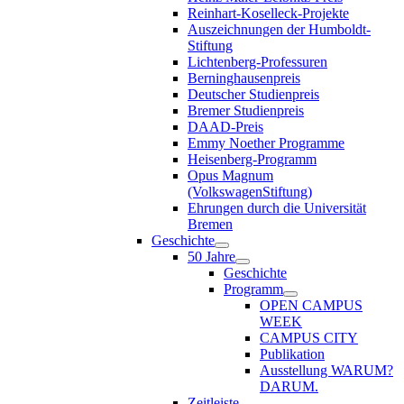
Reinhart-Koselleck-Projekte
Auszeichnungen der Humboldt-
Stiftung
Lichtenberg-Professuren
Berninghausenpreis
Deutscher Studienpreis
Bremer Studienpreis
DAAD-Preis
Emmy Noether Programme
Heisenberg-Programm
Opus Magnum
(VolkswagenStiftung)
Ehrungen durch die Universität
Bremen
Geschichte
50 Jahre
Geschichte
Programm
OPEN CAMPUS
WEEK
CAMPUS CITY
Publikation
Ausstellung WARUM?
DARUM.
Zeitleiste