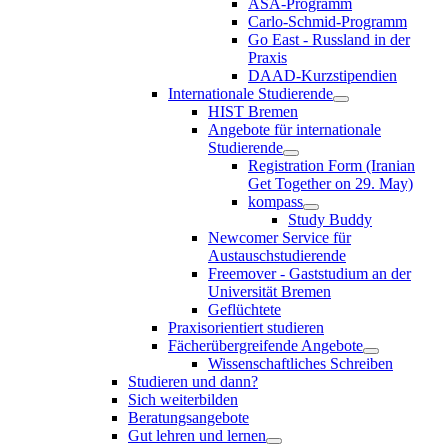
ASA-Programm
Carlo-Schmid-Programm
Go East - Russland in der
Praxis
DAAD-Kurzstipendien
Internationale Studierende
HIST Bremen
Angebote für internationale
Studierende
Registration Form (Iranian
Get Together on 29. May)
kompass
Study Buddy
Newcomer Service für
Austauschstudierende
Freemover - Gaststudium an der
Universität Bremen
Geflüchtete
Praxisorientiert studieren
Fächerübergreifende Angebote
Wissenschaftliches Schreiben
Studieren und dann?
Sich weiterbilden
Beratungsangebote
Gut lehren und lernen