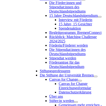
Die Förder:innen und
Stipendiat:innen des
Deutschlandstipendiums
15 Jahre Deutschlandstipendium
Interview mit Förderin
15 Jahre, 15 Gesichter
Spendenaktion
Begleitprogramm: BremenConnect
Rückblick: Matching Challenge
2024/2025
Förderin/Förderer werden
Die Stipendiat:innen des
Deutschlandstipendiums
Stipendiat werden
Förderantrag für das
Deutschlandstipendium
Stiftungsprofessuren
Die Stiftung der Universität Bremen
Canvas for Change
Canvas for Change
Einreichungsformular
Datenschutzerklärung
Über uns
Stifter:in werden
Gemeinsam mehr erreichen -