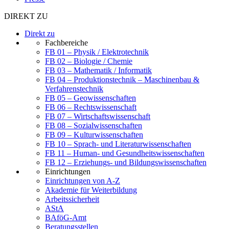
DIREKT ZU
Direkt zu
Fachbereiche
FB 01 – Physik / Elektrotechnik
FB 02 – Biologie / Chemie
FB 03 – Mathematik / Informatik
FB 04 – Produktionstechnik – Maschinenbau &
Verfahrenstechnik
FB 05 – Geowissenschaften
FB 06 – Rechtswissenschaft
FB 07 – Wirtschaftswissenschaft
FB 08 – Sozialwissenschaften
FB 09 – Kulturwissenschaften
FB 10 – Sprach- und Literaturwissenschaften
FB 11 – Human- und Gesundheitswissenschaften
FB 12 – Erziehungs- und Bildungswissenschaften
Einrichtungen
Einrichtungen von A-Z
Akademie für Weiterbildung
Arbeitssicherheit
AStA
BAföG-Amt
Beratungsstellen