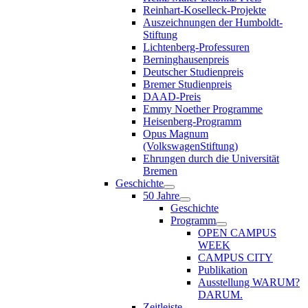
Reinhart-Koselleck-Projekte
Auszeichnungen der Humboldt-
Stiftung
Lichtenberg-Professuren
Berninghausenpreis
Deutscher Studienpreis
Bremer Studienpreis
DAAD-Preis
Emmy Noether Programme
Heisenberg-Programm
Opus Magnum
(VolkswagenStiftung)
Ehrungen durch die Universität
Bremen
Geschichte
50 Jahre
Geschichte
Programm
OPEN CAMPUS
WEEK
CAMPUS CITY
Publikation
Ausstellung WARUM?
DARUM.
Zeitleiste