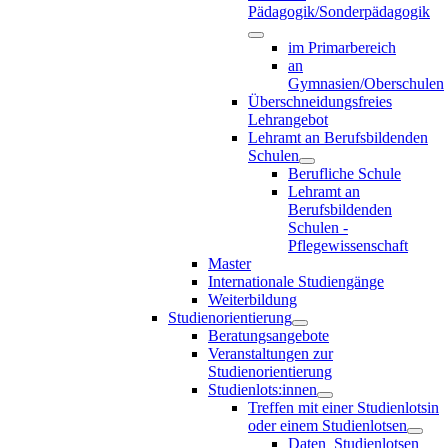
Pädagogik/Sonderpädagogik
im Primarbereich
an
Gymnasien/Oberschulen
Überschneidungsfreies
Lehrangebot
Lehramt an Berufsbildenden
Schulen
Berufliche Schule
Lehramt an
Berufsbildenden
Schulen -
Pflegewissenschaft
Master
Internationale Studiengänge
Weiterbildung
Studienorientierung
Beratungsangebote
Veranstaltungen zur
Studienorientierung
Studienlots:innen
Treffen mit einer Studienlotsin
oder einem Studienlotsen
Daten_Studienlotsen