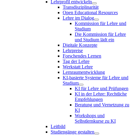
Lehrprofil entwickeln
Transdisziplinarität
Open Educational Resources
Lehre im Dialog
Kommission für Lehre und
Studium
Die Kommission für Lehre
und Studium lädt ein
Digitale Konzepte
Lehrpreise
Forschendes Lernen
Tag der Lehre
Werkstatt Lehre
Lernraumentwicklung
KI-basierte Systeme für Lehre und
Studium
KI für Lehre und Prüfungen
KI in der Lehre: Rechtliche
Empfehlungen
Beratung und Vernetzung zu
KI
Workshops und
Selbstlernkurse zu KI
Leitbild
Studiengänge gestalten