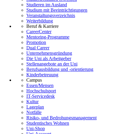
Studieren im Ausland
Studium mit Beeinträchtigungen
Veranstaltungsverzeichnis
Weiterbildung
Beruf & Karriere
CareerCenter
Mentoring-Programme
Promotion
Dual Career
Unternehmensgründung
Die Uni als Arbeitgeber
Stellenangebote an der Uni
Berufsausbildung und -orientierung
Kinderbetreuung
Campus
Essen/Mensen
Hochschulsport
IT-Servicedesk
Kultur
Lageplan
Notfälle
Risiko- und Bedrohungsmanagement
Studentisches Wohnen
Uni-Shop
Uni-Account