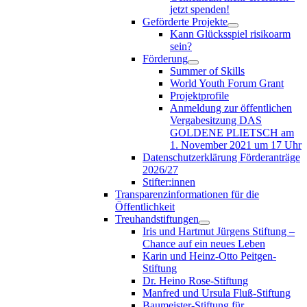
jetzt spenden!
Geförderte Projekte
Kann Glücksspiel risikoarm
sein?
Förderung
Summer of Skills
World Youth Forum Grant
Projektprofile
Anmeldung zur öffentlichen
Vergabesitzung DAS
GOLDENE PLIETSCH am
1. November 2021 um 17 Uhr
Datenschutzerklärung Förderanträge
2026/27
Stifter:innen
Transparenzinformationen für die
Öffentlichkeit
Treuhandstiftungen
Iris und Hartmut Jürgens Stiftung –
Chance auf ein neues Leben
Karin und Heinz-Otto Peitgen-
Stiftung
Dr. Heino Rose-Stiftung
Manfred und Ursula Fluß-Stiftung
Baumeister-Stiftung für