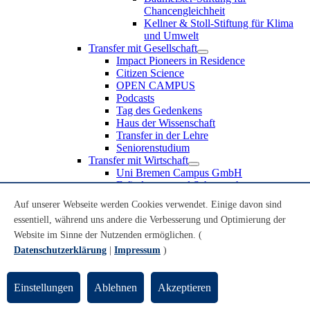
Chancengleichheit
Kellner & Stoll-Stiftung für Klima
und Umwelt
Transfer mit Gesellschaft
Impact Pioneers in Residence
Citizen Science
OPEN CAMPUS
Podcasts
Tag des Gedenkens
Haus der Wissenschaft
Transfer in der Lehre
Seniorenstudium
Transfer mit Wirtschaft
Uni Bremen Campus GmbH
Erfindungen und Schutzrechte
Partnerschaften und Beteiligungen
Auf unserer Webseite werden Cookies verwendet. Einige davon sind
Recruiting an der Universität Bremen
essentiell, während uns andere die Verbesserung und Optimierung der
Weiterbildung an der Universität Bremen
Transfer mit Schule
Website im Sinne der Nutzenden ermöglichen. (
Schülerinnen und Schüler
Datenschutzerklärung
|
Impressum
)
MINT-Schnupperstudium
Schulklassen
Lehrkräfte
Einstellungen
Ablehnen
Akzeptieren
Gründungsunterstützung
UniTransfer - Servicestelle für Transferaktivitäten