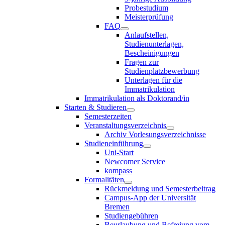
Probestudium
Meisterprüfung
FAQ
Anlaufstellen,
Studienunterlagen,
Bescheinigungen
Fragen zur
Studienplatzbewerbung
Unterlagen für die
Immatrikulation
Immatrikulation als Doktorand/in
Starten & Studieren
Semesterzeiten
Veranstaltungsverzeichnis
Archiv Vorlesungsverzeichnisse
Studieneinführung
Uni-Start
Newcomer Service
kompass
Formalitäten
Rückmeldung und Semesterbeitrag
Campus-App der Universität
Bremen
Studiengebühren
Beurlaubung und Befreiung vom