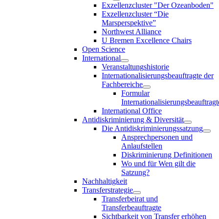
Exzellenzcluster "Der Ozeanboden"
Exzellenzcluster “Die
Marsperspektive”
Northwest Alliance
U Bremen Excellence Chairs
Open Science
International
Veranstaltungshistorie
Internationalisierungsbeauftragte der
Fachbereiche
Formular
Internationalisierungsbeauftragt
International Office
Antidiskriminierung & Diversität
Die Antidiskriminierungssatzung
Ansprechpersonen und
Anlaufstellen
Diskriminierung Definitionen
Wo und für Wen gilt die
Satzung?
Nachhaltigkeit
Transferstrategie
Transferbeirat und
Transferbeauftragte
Sichtbarkeit von Transfer erhöhen