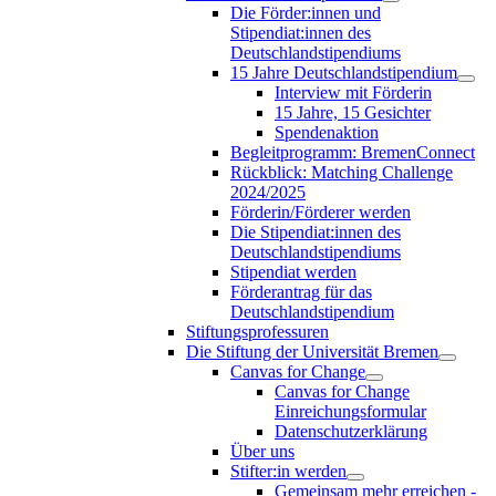
Die Förder:innen und
Stipendiat:innen des
Deutschlandstipendiums
15 Jahre Deutschlandstipendium
Interview mit Förderin
15 Jahre, 15 Gesichter
Spendenaktion
Begleitprogramm: BremenConnect
Rückblick: Matching Challenge
2024/2025
Förderin/Förderer werden
Die Stipendiat:innen des
Deutschlandstipendiums
Stipendiat werden
Förderantrag für das
Deutschlandstipendium
Stiftungsprofessuren
Die Stiftung der Universität Bremen
Canvas for Change
Canvas for Change
Einreichungsformular
Datenschutzerklärung
Über uns
Stifter:in werden
Gemeinsam mehr erreichen -