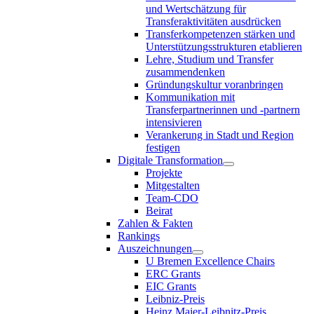
und Wertschätzung für
Transferaktivitäten ausdrücken
Transferkompetenzen stärken und
Unterstützungsstrukturen etablieren
Lehre, Studium und Transfer
zusammendenken
Gründungskultur voranbringen
Kommunikation mit
Transferpartnerinnen und -partnern
intensivieren
Verankerung in Stadt und Region
festigen
Digitale Transformation
Projekte
Mitgestalten
Team-CDO
Beirat
Zahlen & Fakten
Rankings
Auszeichnungen
U Bremen Excellence Chairs
ERC Grants
EIC Grants
Leibniz-Preis
Heinz Maier-Leibnitz-Preis