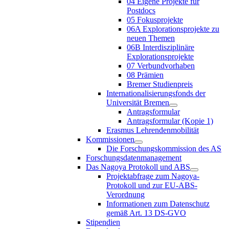
04 Eigene Projekte für
Postdocs
05 Fokusprojekte
06A Explorationsprojekte zu
neuen Themen
06B Interdisziplinäre
Explorationsprojekte
07 Verbundvorhaben
08 Prämien
Bremer Studienpreis
Internationalisierungsfonds der
Universität Bremen
Antragsformular
Antragsformular (Kopie 1)
Erasmus Lehrendenmobilität
Kommissionen
Die Forschungskommission des AS
Forschungsdatenmanagement
Das Nagoya Protokoll und ABS
Projektabfrage zum Nagoya-
Protokoll und zur EU-ABS-
Verordnung
Informationen zum Datenschutz
gemäß Art. 13 DS-GVO
Stipendien