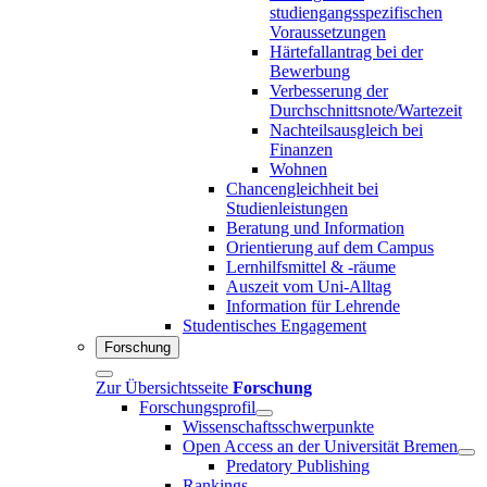
studiengangsspezifischen
Voraussetzungen
Härtefallantrag bei der
Bewerbung
Verbesserung der
Durchschnittsnote/Wartezeit
Nachteilsausgleich bei
Finanzen
Wohnen
Chancengleichheit bei
Studienleistungen
Beratung und Information
Orientierung auf dem Campus
Lernhilfsmittel & -räume
Auszeit vom Uni-Alltag
Information für Lehrende
Studentisches Engagement
Forschung
Zur Übersichtsseite
Forschung
Forschungsprofil
Wissenschaftsschwerpunkte
Open Access an der Universität Bremen
Predatory Publishing
Rankings