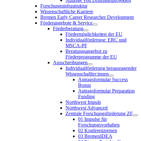
Anzeige von Drittmittelprojekten
Forschungsinfrastruktur
Wissenschaftliche Karriere
Bremen Early Career Researcher Development
Förderangebote & Service
Förderberatung
Fördermöglichkeiten der EU
Individualförderung: ERC und
MSCA-PF
Beratungsangebot zu
Förderprogramme der EU
Ausschreibungen
Individualförderung herausragender
Wissenschaftler:innen
Antragsformular Success
Bonus
Antragsformular Preparation
Funding
Northwest Impuls
Northwest Advanced
Zentrale Forschungsförderung ZF
01 Impulse für
Forschungsvorhaben
02 Konferenzreisen
03 BremenIDEA