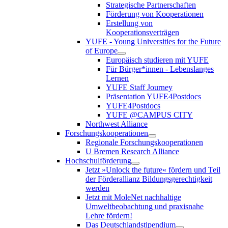
Strategische Partnerschaften
Förderung von Kooperationen
Erstellung von
Kooperationsverträgen
YUFE - Young Universities for the Future
of Europe
Europäisch studieren mit YUFE
Für Bürger*innen - Lebenslanges
Lernen
YUFE Staff Journey
Präsentation YUFE4Postdocs
YUFE4Postdocs
YUFE @CAMPUS CITY
Northwest Alliance
Forschungskooperationen
Regionale Forschungskooperationen
U Bremen Research Alliance
Hochschulförderung
Jetzt »Unlock the future« fördern und Teil
der Förderallianz Bildungsgerechtigkeit
werden
Jetzt mit MoleNet nachhaltige
Umweltbeobachtung und praxisnahe
Lehre fördern!
Das Deutschlandstipendium