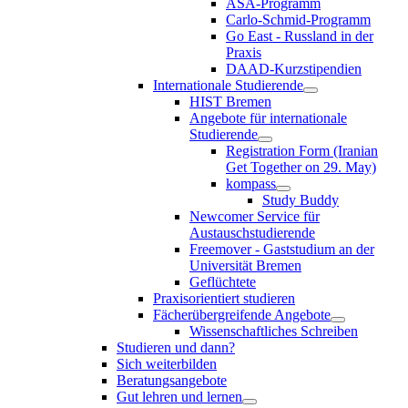
ASA-Programm
Carlo-Schmid-Programm
Go East - Russland in der
Praxis
DAAD-Kurzstipendien
Internationale Studierende
HIST Bremen
Angebote für internationale
Studierende
Registration Form (Iranian
Get Together on 29. May)
kompass
Study Buddy
Newcomer Service für
Austauschstudierende
Freemover - Gaststudium an der
Universität Bremen
Geflüchtete
Praxisorientiert studieren
Fächerübergreifende Angebote
Wissenschaftliches Schreiben
Studieren und dann?
Sich weiterbilden
Beratungsangebote
Gut lehren und lernen