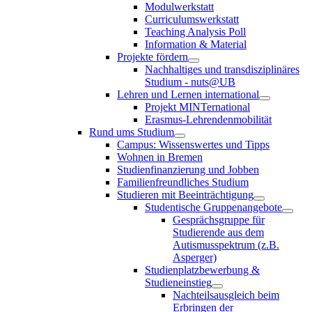
Modulwerkstatt
Curriculumswerkstatt
Teaching Analysis Poll
Information & Material
Projekte fördern
Nachhaltiges und transdisziplinäres
Studium - nuts@UB
Lehren und Lernen international
Projekt MINTernational
Erasmus-Lehrendenmobilität
Rund ums Studium
Campus: Wissenswertes und Tipps
Wohnen in Bremen
Studienfinanzierung und Jobben
Familienfreundliches Studium
Studieren mit Beeinträchtigung
Studentische Gruppenangebote
Gesprächsgruppe für
Studierende aus dem
Autismusspektrum (z.B.
Asperger)
Studienplatzbewerbung &
Studieneinstieg
Nachteilsausgleich beim
Erbringen der