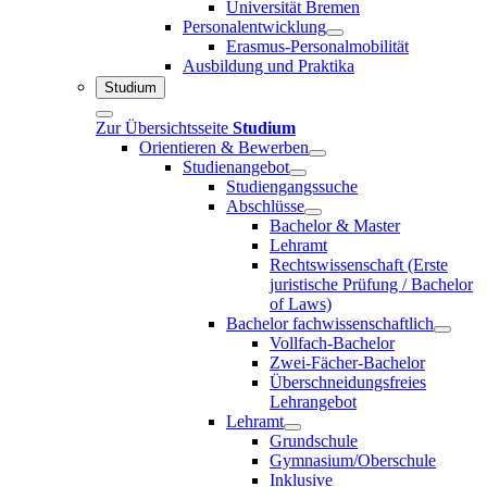
Universität Bremen
Personalentwicklung
Erasmus-Personalmobilität
Ausbildung und Praktika
Studium
Zur Übersichtsseite
Studium
Orientieren & Bewerben
Studienangebot
Studiengangssuche
Abschlüsse
Bachelor & Master
Lehramt
Rechtswissenschaft (Erste
juristische Prüfung / Bachelor
of Laws)
Bachelor fachwissenschaftlich
Vollfach-Bachelor
Zwei-Fächer-Bachelor
Überschneidungsfreies
Lehrangebot
Lehramt
Grundschule
Gymnasium/Oberschule
Inklusive