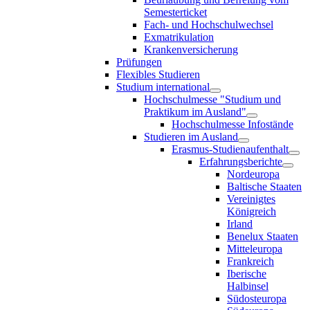
Semesterticket
Fach- und Hochschulwechsel
Exmatrikulation
Krankenversicherung
Prüfungen
Flexibles Studieren
Studium international
Hochschulmesse "Studium und
Praktikum im Ausland"
Hochschulmesse Infostände
Studieren im Ausland
Erasmus-Studienaufenthalt
Erfahrungsberichte
Nordeuropa
Baltische Staaten
Vereinigtes
Königreich
Irland
Benelux Staaten
Mitteleuropa
Frankreich
Iberische
Halbinsel
Südosteuropa