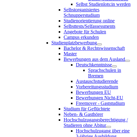
Selbst Studienlots:in werden
Selbstorganisiertes
Schnupperstudium
Studienorientierung online
Selbsttests/Selfassessments
Angebote für Schulen
Campus erkunden
Studienplatzbewerbung
Bachelor & Rechtswissenschaft
Master
Bewerbungen aus dem Ausland
Deutschkenntnisse
Sprachschulen in
Bremen
Austauschstudierende
Vorbereitungsstudium
Bewerbungen EU
Bewerbungen Nicht-EU
Freemover - Gaststudium
Studium für Geflüchtete
Neben- & Gasthörer
Hochschulzugangsberechtigung /
Studieren ohne Abitur
Hochschulzugang über eine
3-jährige Ausbildung