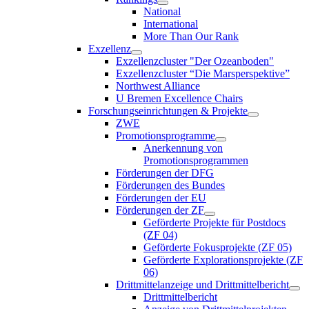
National
International
More Than Our Rank
Exzellenz
Exzellenzcluster "Der Ozeanboden"
Exzellenzcluster “Die Marsperspektive”
Northwest Alliance
U Bremen Excellence Chairs
Forschungseinrichtungen & Projekte
ZWE
Promotionsprogramme
Anerkennung von
Promotionsprogrammen
Förderungen der DFG
Förderungen des Bundes
Förderungen der EU
Förderungen der ZF
Geförderte Projekte für Postdocs
(ZF 04)
Geförderte Fokusprojekte (ZF 05)
Geförderte Explorationsprojekte (ZF
06)
Drittmittelanzeige und Drittmittelbericht
Drittmittelbericht