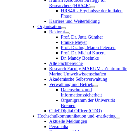
Human Resources Strategy for
Researchers (HRS4R)
HRS4R - Ergebnisse der initialen
Phase
Karriere und Weiterbildung
Organisation
Rektorat
Prof. Dr. Jutta Günther
Frauke Meyer
Prof. Dr.-Ing. Maren Petersen
Prof. Dr. Michal Kucera
Dr. Mandy Boehnke
Alle Fachbereiche
Research Faculty MARUM - Zentrum für
Marine Umweltwissenschaften
Akademische Selbstverwaltung
Verwaltung und Betrieb
Datenschutz und
Informationssicherheit
Organigramm der Universität
Bremen
Chief Digital Officer (CDO)
Hochschulkommunikation und -marketing
Aktuelle Meldungen
Personalia