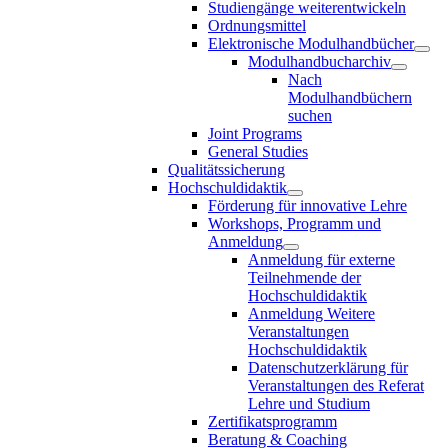
Studiengänge weiterentwickeln
Ordnungsmittel
Elektronische Modulhandbücher
Modulhandbucharchiv
Nach
Modulhandbüchern
suchen
Joint Programs
General Studies
Qualitätssicherung
Hochschuldidaktik
Förderung für innovative Lehre
Workshops, Programm und
Anmeldung
Anmeldung für externe
Teilnehmende der
Hochschuldidaktik
Anmeldung Weitere
Veranstaltungen
Hochschuldidaktik
Datenschutzerklärung für
Veranstaltungen des Referat
Lehre und Studium
Zertifikatsprogramm
Beratung & Coaching