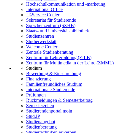
Hochschulkommunikation und -marketing
International Office
IT-Service Center
Sekretariat für Studierende
Sprachenzentrum (SZHB)
Staats- und Universitätsbibliothek
Studienzentren
Studierwerkstatt
Welcome Center
Zentrale Studienberatung
Zentrum für Lehrerbildung (ZfLB)
Zentrum für Multimedia in der Lehre (ZMML)
Studium
Bewerbung & Einschreibung
Finanzierung
Familienfreundliches Studium
Internationale Studierende
Prüfungen
Rückmeldungen & Semesterbeitrag
Semesterzeiten
Studierendenportal moin
Stud.IP
Studienangebot
Studienberatung
Studiertechniken erwerben