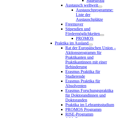
Südeuropa
Austausch weltweit
Austauschprogramme:
Liste der
Austauschplätze
Freemover
Stipendien und
Fördermöglichkeiten
PROMOS
Praktika im Ausland
Rat der Europäischen Union –
Aktionsprogramm für
Praktikanten und
Praktikantinnen mit einer
Behinderung
Erasmus Praktika für
Studierende
Erasmus Praktika für
Absolventen
Erasmus Forschungspraktika
für Doktorandinnen und
Doktoranden
Praktika im Lehramtsstudium
PROMOS Programm
RISE-Programm