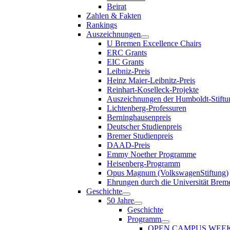
Beirat
Zahlen & Fakten
Rankings
Auszeichnungen
U Bremen Excellence Chairs
ERC Grants
EIC Grants
Leibniz-Preis
Heinz Maier-Leibnitz-Preis
Reinhart-Koselleck-Projekte
Auszeichnungen der Humboldt-Stiftu
Lichtenberg-Professuren
Berninghausenpreis
Deutscher Studienpreis
Bremer Studienpreis
DAAD-Preis
Emmy Noether Programme
Heisenberg-Programm
Opus Magnum (VolkswagenStiftung)
Ehrungen durch die Universität Brem
Geschichte
50 Jahre
Geschichte
Programm
OPEN CAMPUS WEE