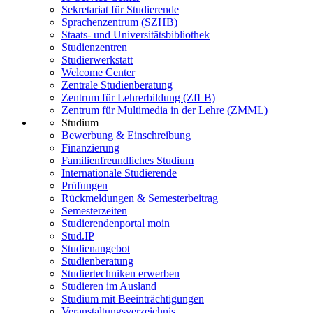
Sekretariat für Studierende
Sprachenzentrum (SZHB)
Staats- und Universitätsbibliothek
Studienzentren
Studierwerkstatt
Welcome Center
Zentrale Studienberatung
Zentrum für Lehrerbildung (ZfLB)
Zentrum für Multimedia in der Lehre (ZMML)
Studium
Bewerbung & Einschreibung
Finanzierung
Familienfreundliches Studium
Internationale Studierende
Prüfungen
Rückmeldungen & Semesterbeitrag
Semesterzeiten
Studierendenportal moin
Stud.IP
Studienangebot
Studienberatung
Studiertechniken erwerben
Studieren im Ausland
Studium mit Beeinträchtigungen
Veranstaltungsverzeichnis