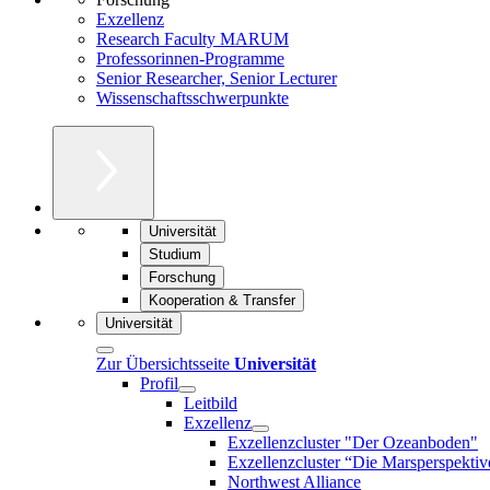
Exzellenz
Research Faculty MARUM
Professorinnen-Programme
Senior Researcher, Senior Lecturer
Wissenschaftsschwerpunkte
Universität
Studium
Forschung
Kooperation & Transfer
Universität
Zur Übersichtsseite
Universität
Profil
Leitbild
Exzellenz
Exzellenzcluster "Der Ozeanboden"
Exzellenzcluster “Die Marsperspektiv
Northwest Alliance