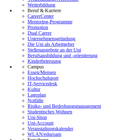
Weiterbildung
Beruf & Karriere
CareerCenter
Mentoring-Programme
Promotion
Dual Career
Unternehmensgründung
Die Uni als Arbeitgeber
Stellenangebote an der Uni
Berufsausbildung und -orientierung
Kinderbetreuung
Campus
Essen/Mensen
Hochschulsport
IT-Servicedesk
Kultur
Lageplan
Notfälle
Risiko- und Bedrohungsmanagement
Studentisches Wohnen
Uni-Shop
Uni-Account
Veranstaltungskalender
WLAN/eduroam
Forschung