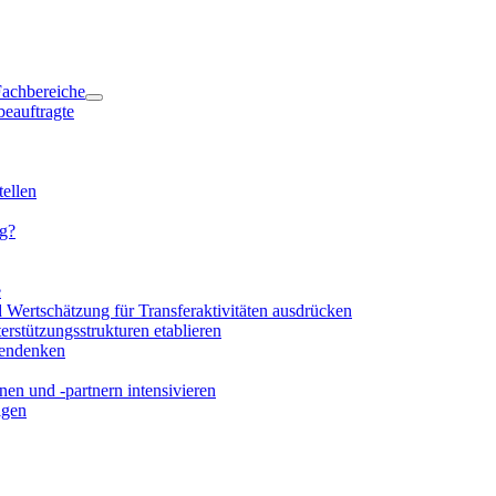
 Fachbereiche
beauftragte
ellen
ng?
e
d Wertschätzung für Transferaktivitäten ausdrücken
rstützungsstrukturen etablieren
mendenken
en und -partnern intensivieren
igen