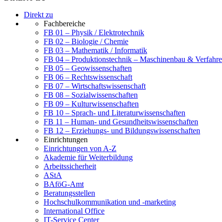
Direkt zu
Fachbereiche
FB 01 – Physik / Elektrotechnik
FB 02 – Biologie / Chemie
FB 03 – Mathematik / Informatik
FB 04 – Produktionstechnik – Maschinenbau & Verfahre
FB 05 – Geowissenschaften
FB 06 – Rechtswissenschaft
FB 07 – Wirtschaftswissenschaft
FB 08 – Sozialwissenschaften
FB 09 – Kulturwissenschaften
FB 10 – Sprach- und Literaturwissenschaften
FB 11 – Human- und Gesundheitswissenschaften
FB 12 – Erziehungs- und Bildungswissenschaften
Einrichtungen
Einrichtungen von A-Z
Akademie für Weiterbildung
Arbeitssicherheit
AStA
BAföG-Amt
Beratungsstellen
Hochschulkommunikation und -marketing
International Office
IT-Service Center