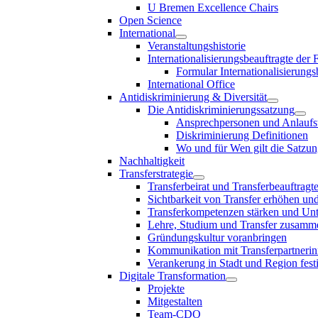
U Bremen Excellence Chairs
Open Science
International
Veranstaltungshistorie
Internationalisierungsbeauftragte der
Formular Internationalisierungs
International Office
Antidiskriminierung & Diversität
Die Antidiskriminierungssatzung
Ansprechpersonen und Anlaufst
Diskriminierung Definitionen
Wo und für Wen gilt die Satzu
Nachhaltigkeit
Transferstrategie
Transferbeirat und Transferbeauftragt
Sichtbarkeit von Transfer erhöhen un
Transferkompetenzen stärken und Unte
Lehre, Studium und Transfer zusam
Gründungskultur voranbringen
Kommunikation mit Transferpartnerinn
Verankerung in Stadt und Region fest
Digitale Transformation
Projekte
Mitgestalten
Team-CDO