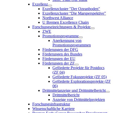
Exzellenz
Exzellenzcluster "Der Ozeanboden"
Exzellenzcluster “Die Marsperspektive”
Northwest Alliance
U Bremen Excellence Chairs
Forschungseinrichtungen & Projekte
ZWE
Promotionsprogramme
Anerkennung von
Promotionsprogrammen
Förderungen der DFG
Förderungen des Bundes
Förderungen der EU
Förderungen der ZF
Geförderte Projekte für Postdocs
(ZF 04)
Geförderte Fokusprojekte (ZF 05)
Geförderte Explorationsprojekte (ZF
06)
Drittmittelanzeige und Drittmittelbericht
Drittmittelbericht
Anzeige von Drittmittelprojekten
Forschungsinfrastruktur
Wissenschaftliche Karriere