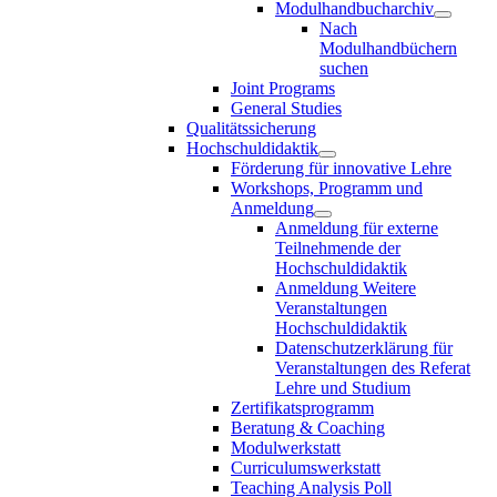
Modulhandbucharchiv
Nach
Modulhandbüchern
suchen
Joint Programs
General Studies
Qualitätssicherung
Hochschuldidaktik
Förderung für innovative Lehre
Workshops, Programm und
Anmeldung
Anmeldung für externe
Teilnehmende der
Hochschuldidaktik
Anmeldung Weitere
Veranstaltungen
Hochschuldidaktik
Datenschutzerklärung für
Veranstaltungen des Referat
Lehre und Studium
Zertifikatsprogramm
Beratung & Coaching
Modulwerkstatt
Curriculumswerkstatt
Teaching Analysis Poll