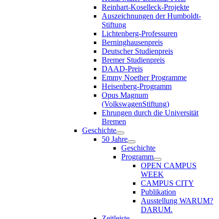
Reinhart-Koselleck-Projekte
Auszeichnungen der Humboldt-
Stiftung
Lichtenberg-Professuren
Berninghausenpreis
Deutscher Studienpreis
Bremer Studienpreis
DAAD-Preis
Emmy Noether Programme
Heisenberg-Programm
Opus Magnum
(VolkswagenStiftung)
Ehrungen durch die Universität
Bremen
Geschichte
50 Jahre
Geschichte
Programm
OPEN CAMPUS
WEEK
CAMPUS CITY
Publikation
Ausstellung WARUM?
DARUM.
Zeitleiste