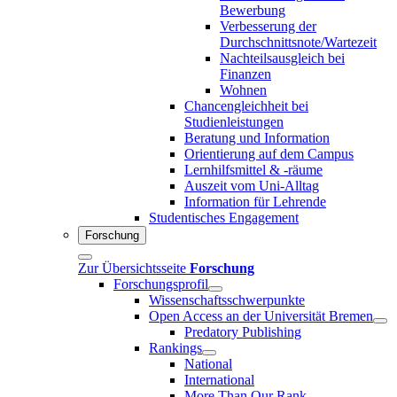
Bewerbung
Verbesserung der
Durchschnittsnote/Wartezeit
Nachteilsausgleich bei
Finanzen
Wohnen
Chancengleichheit bei
Studienleistungen
Beratung und Information
Orientierung auf dem Campus
Lernhilfsmittel & -räume
Auszeit vom Uni-Alltag
Information für Lehrende
Studentisches Engagement
Forschung
Zur Übersichtsseite
Forschung
Forschungsprofil
Wissenschaftsschwerpunkte
Open Access an der Universität Bremen
Predatory Publishing
Rankings
National
International
More Than Our Rank