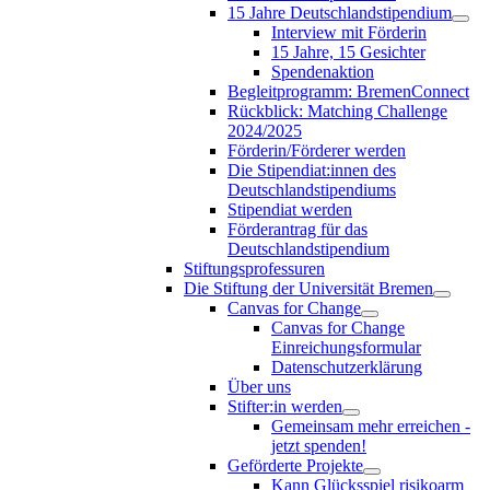
15 Jahre Deutschlandstipendium
Interview mit Förderin
15 Jahre, 15 Gesichter
Spendenaktion
Begleitprogramm: BremenConnect
Rückblick: Matching Challenge
2024/2025
Förderin/Förderer werden
Die Stipendiat:innen des
Deutschlandstipendiums
Stipendiat werden
Förderantrag für das
Deutschlandstipendium
Stiftungsprofessuren
Die Stiftung der Universität Bremen
Canvas for Change
Canvas for Change
Einreichungsformular
Datenschutzerklärung
Über uns
Stifter:in werden
Gemeinsam mehr erreichen -
jetzt spenden!
Geförderte Projekte
Kann Glücksspiel risikoarm