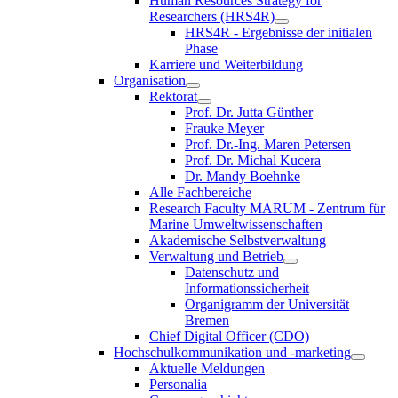
Human Resources Strategy for
Researchers (HRS4R)
HRS4R - Ergebnisse der initialen
Phase
Karriere und Weiterbildung
Organisation
Rektorat
Prof. Dr. Jutta Günther
Frauke Meyer
Prof. Dr.-Ing. Maren Petersen
Prof. Dr. Michal Kucera
Dr. Mandy Boehnke
Alle Fachbereiche
Research Faculty MARUM - Zentrum für
Marine Umweltwissenschaften
Akademische Selbstverwaltung
Verwaltung und Betrieb
Datenschutz und
Informationssicherheit
Organigramm der Universität
Bremen
Chief Digital Officer (CDO)
Hochschulkommunikation und -marketing
Aktuelle Meldungen
Personalia