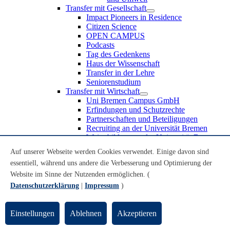
Transfer mit Gesellschaft
Impact Pioneers in Residence
Citizen Science
OPEN CAMPUS
Podcasts
Tag des Gedenkens
Haus der Wissenschaft
Transfer in der Lehre
Seniorenstudium
Transfer mit Wirtschaft
Uni Bremen Campus GmbH
Erfindungen und Schutzrechte
Partnerschaften und Beteiligungen
Recruiting an der Universität Bremen
Weiterbildung an der Universität Bremen
Transfer mit Schule
Auf unserer Webseite werden Cookies verwendet. Einige davon sind
Schülerinnen und Schüler
essentiell, während uns andere die Verbesserung und Optimierung der
MINT-Schnupperstudium
Schulklassen
Website im Sinne der Nutzenden ermöglichen. (
Lehrkräfte
Datenschutzerklärung
|
Impressum
)
Gründungsunterstützung
UniTransfer - Servicestelle für Transferaktivitäten
Einstellungen
Ablehnen
Akzeptieren
Transfermagazin der Universität Bremen
Transferpreis der Universität Bremen