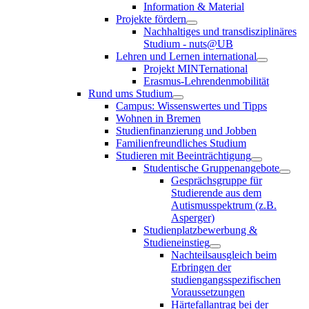
Information & Material
Projekte fördern
Nachhaltiges und transdisziplinäres
Studium - nuts@UB
Lehren und Lernen international
Projekt MINTernational
Erasmus-Lehrendenmobilität
Rund ums Studium
Campus: Wissenswertes und Tipps
Wohnen in Bremen
Studienfinanzierung und Jobben
Familienfreundliches Studium
Studieren mit Beeinträchtigung
Studentische Gruppenangebote
Gesprächsgruppe für
Studierende aus dem
Autismusspektrum (z.B.
Asperger)
Studienplatzbewerbung &
Studieneinstieg
Nachteilsausgleich beim
Erbringen der
studiengangsspezifischen
Voraussetzungen
Härtefallantrag bei der