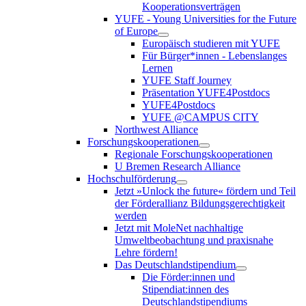
Kooperationsverträgen
YUFE - Young Universities for the Future
of Europe
Europäisch studieren mit YUFE
Für Bürger*innen - Lebenslanges
Lernen
YUFE Staff Journey
Präsentation YUFE4Postdocs
YUFE4Postdocs
YUFE @CAMPUS CITY
Northwest Alliance
Forschungskooperationen
Regionale Forschungskooperationen
U Bremen Research Alliance
Hochschulförderung
Jetzt »Unlock the future« fördern und Teil
der Förderallianz Bildungsgerechtigkeit
werden
Jetzt mit MoleNet nachhaltige
Umweltbeobachtung und praxisnahe
Lehre fördern!
Das Deutschlandstipendium
Die Förder:innen und
Stipendiat:innen des
Deutschlandstipendiums