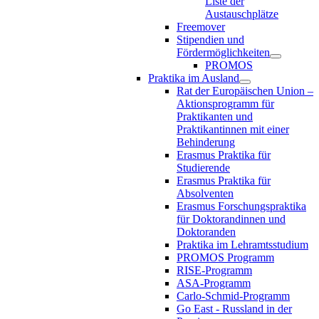
Liste der
Austauschplätze
Freemover
Stipendien und
Fördermöglichkeiten
PROMOS
Praktika im Ausland
Rat der Europäischen Union –
Aktionsprogramm für
Praktikanten und
Praktikantinnen mit einer
Behinderung
Erasmus Praktika für
Studierende
Erasmus Praktika für
Absolventen
Erasmus Forschungspraktika
für Doktorandinnen und
Doktoranden
Praktika im Lehramtsstudium
PROMOS Programm
RISE-Programm
ASA-Programm
Carlo-Schmid-Programm
Go East - Russland in der