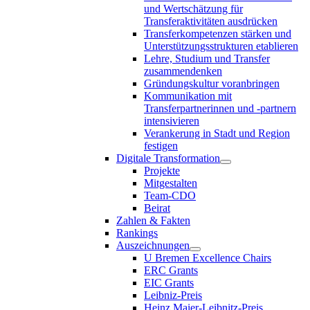
und Wertschätzung für
Transferaktivitäten ausdrücken
Transferkompetenzen stärken und
Unterstützungsstrukturen etablieren
Lehre, Studium und Transfer
zusammendenken
Gründungskultur voranbringen
Kommunikation mit
Transferpartnerinnen und -partnern
intensivieren
Verankerung in Stadt und Region
festigen
Digitale Transformation
Projekte
Mitgestalten
Team-CDO
Beirat
Zahlen & Fakten
Rankings
Auszeichnungen
U Bremen Excellence Chairs
ERC Grants
EIC Grants
Leibniz-Preis
Heinz Maier-Leibnitz-Preis