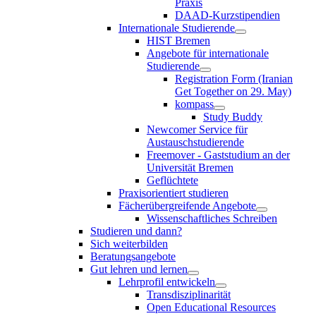
Praxis
DAAD-Kurzstipendien
Internationale Studierende
HIST Bremen
Angebote für internationale
Studierende
Registration Form (Iranian
Get Together on 29. May)
kompass
Study Buddy
Newcomer Service für
Austauschstudierende
Freemover - Gaststudium an der
Universität Bremen
Geflüchtete
Praxisorientiert studieren
Fächerübergreifende Angebote
Wissenschaftliches Schreiben
Studieren und dann?
Sich weiterbilden
Beratungsangebote
Gut lehren und lernen
Lehrprofil entwickeln
Transdisziplinarität
Open Educational Resources