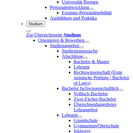
Universität Bremen
Personalentwicklung
Erasmus-Personalmobilität
Ausbildung und Praktika
Studium
Zur Übersichtsseite
Studium
Orientieren & Bewerben
Studienangebot
Studiengangssuche
Abschlüsse
Bachelor & Master
Lehramt
Rechtswissenschaft (Erste
juristische Prüfung / Bachelor
of Laws)
Bachelor fachwissenschaftlich
Vollfach-Bachelor
Zwei-Fächer-Bachelor
Überschneidungsfreies
Lehrangebot
Lehramt
Grundschule
Gymnasium/Oberschule
Inklusive