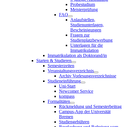
Probestudium
Meisterprüfung
FAQ
Anlaufstellen,
Studienunterlagen,
Bescheinigungen
Fragen zur
Studienplatzbewerbung
Unterlagen für die
Immatrikulation
Immatrikulation als Doktorand/in
Starten & Studieren
Semesterzeiten
Veranstaltungsverzeichnis
Archiv Vorlesungsverzeichnisse
Studieneinführung
Uni-Start
Newcomer Service
kompass
Formalitäten
Rückmeldung und Semesterbeitrag
Campus-App der Universität
Bremen
Studiengebühren
Beurlaubung und Befreiung vom