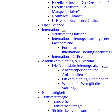
Exzellenzcluster "Der Ozeanboden"
Exzellenzcluster “Die
Marsperspektive”
Northwest Alliance
U Bremen Excellence Chairs
Open Science
International
Veranstaltungshistorie
Internationalisierungsbeauftragte der
Fachbereiche
Formular
Internationalisierungsbeauftragt
International Office
Antidiskriminierung & Diversität
Die Antidiskriminierungssatzung
Ansprechpersonen und
Anlaufstellen
Diskriminierung Definitionen
Wo und für Wen gilt die
Satzung?
Nachhaltigkeit
Transferstrategie
Transferbeirat und
Transferbeauftragte
Sichtbarkeit von Transfer erhöhen