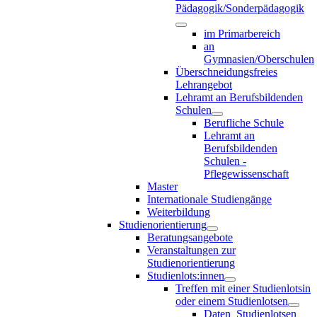
Pädagogik/Sonderpädagogik
im Primarbereich
an
Gymnasien/Oberschulen
Überschneidungsfreies
Lehrangebot
Lehramt an Berufsbildenden
Schulen
Berufliche Schule
Lehramt an
Berufsbildenden
Schulen -
Pflegewissenschaft
Master
Internationale Studiengänge
Weiterbildung
Studienorientierung
Beratungsangebote
Veranstaltungen zur
Studienorientierung
Studienlots:innen
Treffen mit einer Studienlotsin
oder einem Studienlotsen
Daten_Studienlotsen