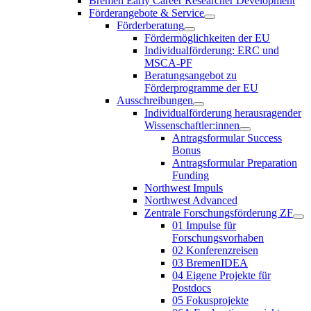
Bremen Early Career Researcher Development
Förderangebote & Service
Förderberatung
Fördermöglichkeiten der EU
Individualförderung: ERC und
MSCA-PF
Beratungsangebot zu
Förderprogramme der EU
Ausschreibungen
Individualförderung herausragender
Wissenschaftler:innen
Antragsformular Success
Bonus
Antragsformular Preparation
Funding
Northwest Impuls
Northwest Advanced
Zentrale Forschungsförderung ZF
01 Impulse für
Forschungsvorhaben
02 Konferenzreisen
03 BremenIDEA
04 Eigene Projekte für
Postdocs
05 Fokusprojekte