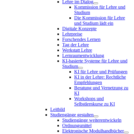
Lehre im Dialog
Kommission für Lehre und
Studium
Die Kommission für Lehre
und Studium lädt ein
Digitale Konzepte
Lehrpreise
Forschendes Lernen
Tag der Lehre
Werkstatt Lehre
Lernraumentwicklung
KI-basierte Systeme für Lehre und
Studium
KI für Lehre und Prüfungen
KI in der Lehre: Rechtliche
Empfehlungen
Beratung und Vernetzung zu
KI
Workshops und
Selbstlernkurse zu KI
Leitbild
Studiengänge gestalten
Studiengänge weiterentwickeln
Ordnungsmittel
Elektronische Modulhandbücher