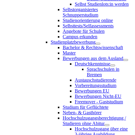
Selbst Studienlots:in werden
Selbstorganisiertes
Schnupperstudium
Studienorientierung online
Selbsttests/Selfassessments
Angebote für Schulen
Campus erkunden
Studienplatzbewerbung
Bachelor & Rechtswissenschaft
Master
Bewerbungen aus dem Ausland
Deutschkenntnisse
Sprachschulen in
Bremen
Austauschstudierende
Vorbereitungsstudium
Bewerbungen EU
Bewerbungen Nicht-EU
Freemover - Gaststudium
Studium für Geflüchtete
Neben- & Gasthörer
Hochschulzugangsberechtigung /
Studieren ohne Abitur
Hochschulzugang über eine
3-jährige Ausbildung