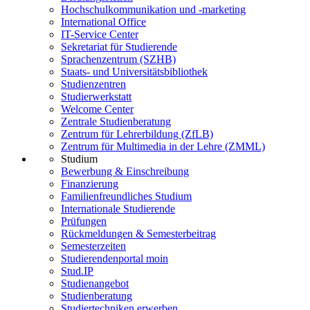
Hochschulkommunikation und -marketing
International Office
IT-Service Center
Sekretariat für Studierende
Sprachenzentrum (SZHB)
Staats- und Universitätsbibliothek
Studienzentren
Studierwerkstatt
Welcome Center
Zentrale Studienberatung
Zentrum für Lehrerbildung (ZfLB)
Zentrum für Multimedia in der Lehre (ZMML)
Studium
Bewerbung & Einschreibung
Finanzierung
Familienfreundliches Studium
Internationale Studierende
Prüfungen
Rückmeldungen & Semesterbeitrag
Semesterzeiten
Studierendenportal moin
Stud.IP
Studienangebot
Studienberatung
Studiertechniken erwerben