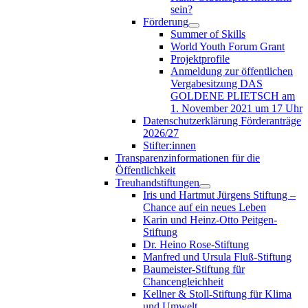
sein?
Förderung
Summer of Skills
World Youth Forum Grant
Projektprofile
Anmeldung zur öffentlichen
Vergabesitzung DAS
GOLDENE PLIETSCH am
1. November 2021 um 17 Uhr
Datenschutzerklärung Förderanträge
2026/27
Stifter:innen
Transparenzinformationen für die
Öffentlichkeit
Treuhandstiftungen
Iris und Hartmut Jürgens Stiftung –
Chance auf ein neues Leben
Karin und Heinz-Otto Peitgen-
Stiftung
Dr. Heino Rose-Stiftung
Manfred und Ursula Fluß-Stiftung
Baumeister-Stiftung für
Chancengleichheit
Kellner & Stoll-Stiftung für Klima
und Umwelt