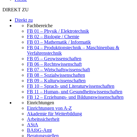
DIREKT ZU
Direkt zu
Fachbereiche
FB 01 – Physik / Elektrotechnik
FB 02 – Biologie / Chemie
FB 03 – Mathematik / Informatik
FB 04 – Produktionstechnik – Maschinenbau &
Verfahrenstechnik
FB 05 – Geowissenschaften
FB 06 – Rechtswissenschaft
FB 07 – Wirtschaftswissenschaft
FB 08 – Sozialwissenschaften
FB 09 – Kulturwissenschaften
FB 10 – Sprach- und Literaturwissenschaften
FB 11 – Human- und Gesundheitswissenschaften
FB 12 – Erziehungs- und Bildungswissenschaften
Einrichtungen
Einrichtungen von A-Z
Akademie für Weiterbildung
Arbeitssicherheit
AStA
BAföG-Amt
Beratungsstellen