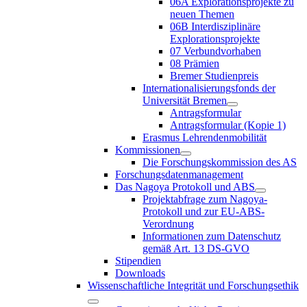
06A Explorationsprojekte zu
neuen Themen
06B Interdisziplinäre
Explorationsprojekte
07 Verbundvorhaben
08 Prämien
Bremer Studienpreis
Internationalisierungsfonds der
Universität Bremen
Antragsformular
Antragsformular (Kopie 1)
Erasmus Lehrendenmobilität
Kommissionen
Die Forschungskommission des AS
Forschungsdatenmanagement
Das Nagoya Protokoll und ABS
Projektabfrage zum Nagoya-
Protokoll und zur EU-ABS-
Verordnung
Informationen zum Datenschutz
gemäß Art. 13 DS-GVO
Stipendien
Downloads
Wissenschaftliche Integrität und Forschungsethik