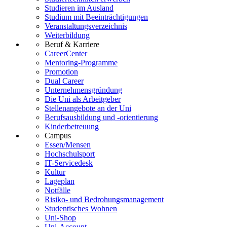
Studieren im Ausland
Studium mit Beeinträchtigungen
Veranstaltungsverzeichnis
Weiterbildung
Beruf & Karriere
CareerCenter
Mentoring-Programme
Promotion
Dual Career
Unternehmensgründung
Die Uni als Arbeitgeber
Stellenangebote an der Uni
Berufsausbildung und -orientierung
Kinderbetreuung
Campus
Essen/Mensen
Hochschulsport
IT-Servicedesk
Kultur
Lageplan
Notfälle
Risiko- und Bedrohungsmanagement
Studentisches Wohnen
Uni-Shop
Uni-Account