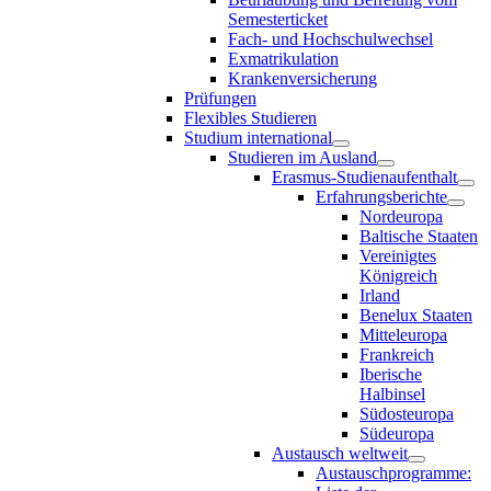
Semesterticket
Fach- und Hochschulwechsel
Exmatrikulation
Krankenversicherung
Prüfungen
Flexibles Studieren
Studium international
Studieren im Ausland
Erasmus-Studienaufenthalt
Erfahrungsberichte
Nordeuropa
Baltische Staaten
Vereinigtes
Königreich
Irland
Benelux Staaten
Mitteleuropa
Frankreich
Iberische
Halbinsel
Südosteuropa
Südeuropa
Austausch weltweit
Austauschprogramme: