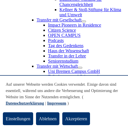
Chancengleichheit
Kellner & Stoll-Stiftung für Klima
und Umwelt
Transfer mit Gesellschaft
Impact Pioneers in Residence
Citizen Science
OPEN CAMPUS
Podcasts
Tag des Gedenkens
Haus der Wissenschaft
Transfer in der Lehre
Seniorenstudium
Transfer mit Wirtschaft
Uni Bremen Campus GmbH
Erfindungen und Schutzrechte
Partnerschaften und Beteiligungen
Auf unserer Webseite werden Cookies verwendet. Einige davon sind
Recruiting an der Universität Bremen
essentiell, während uns andere die Verbesserung und Optimierung der
Weiterbildung an der Universität Bremen
Transfer mit Schule
Website im Sinne der Nutzenden ermöglichen. (
Schülerinnen und Schüler
Datenschutzerklärung
|
Impressum
)
MINT-Schnupperstudium
Schulklassen
Lehrkräfte
Einstellungen
Ablehnen
Akzeptieren
Gründungsunterstützung
UniTransfer - Servicestelle für Transferaktivitäten