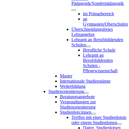
Pädagogik/Sonderpädagogik
im Primarbereich
an
Gymnasien/Oberschulen
Überschneidungsfreies
Lehrangebot
Lehramt an Berufsbildenden
Schulen
Berufliche Schule
Lehramt an
Berufsbildenden
Schulen -
Pflegewissenschaft
Master
Internationale Studiengänge
Weiterbildung
Studienorientierung
Beratungsangebote
Veranstaltungen zur
Studienorientierung
Studienlots:innen
Treffen mit einer Studienlotsin
oder einem Studienlotsen
Daten_Studienlotsen