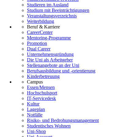
Studieren im Ausland
Studium mit Beeinträchtigungen
Veranstaltungsverzeichnis
Weiterbildung
Beruf & Karriere
CareerCenter
Mentoring-Programme
Promotion
Dual Career
Unternehmensgründung
Die Uni als Arbeitgeber
Stellenangebote an der Uni
Berufsausbildung und -orientierung
Kinderbetreuung
Campus
Essen/Mensen
Hochschulsport
IT-Servicedesk
Kultur
Lageplan
Notfälle
Risiko- und Bedrohungsmanagement
Studentisches Wohnen
Uni-Shop
Uni-Account