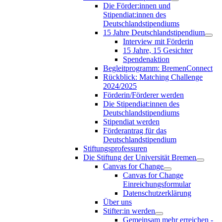
Die Förder:innen und
Stipendiat:innen des
Deutschlandstipendiums
15 Jahre Deutschlandstipendium
Interview mit Förderin
15 Jahre, 15 Gesichter
Spendenaktion
Begleitprogramm: BremenConnect
Rückblick: Matching Challenge
2024/2025
Förderin/Förderer werden
Die Stipendiat:innen des
Deutschlandstipendiums
Stipendiat werden
Förderantrag für das
Deutschlandstipendium
Stiftungsprofessuren
Die Stiftung der Universität Bremen
Canvas for Change
Canvas for Change
Einreichungsformular
Datenschutzerklärung
Über uns
Stifter:in werden
Gemeinsam mehr erreichen -