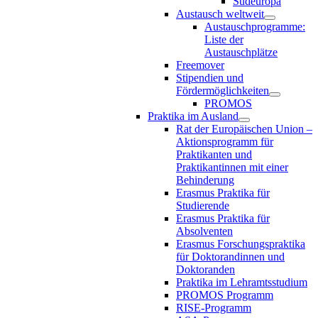
Südeuropa
Austausch weltweit
Austauschprogramme:
Liste der
Austauschplätze
Freemover
Stipendien und
Fördermöglichkeiten
PROMOS
Praktika im Ausland
Rat der Europäischen Union –
Aktionsprogramm für
Praktikanten und
Praktikantinnen mit einer
Behinderung
Erasmus Praktika für
Studierende
Erasmus Praktika für
Absolventen
Erasmus Forschungspraktika
für Doktorandinnen und
Doktoranden
Praktika im Lehramtsstudium
PROMOS Programm
RISE-Programm