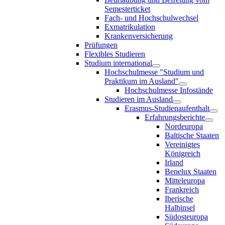
Semesterticket
Fach- und Hochschulwechsel
Exmatrikulation
Krankenversicherung
Prüfungen
Flexibles Studieren
Studium international
Hochschulmesse "Studium und
Praktikum im Ausland"
Hochschulmesse Infostände
Studieren im Ausland
Erasmus-Studienaufenthalt
Erfahrungsberichte
Nordeuropa
Baltische Staaten
Vereinigtes
Königreich
Irland
Benelux Staaten
Mitteleuropa
Frankreich
Iberische
Halbinsel
Südosteuropa