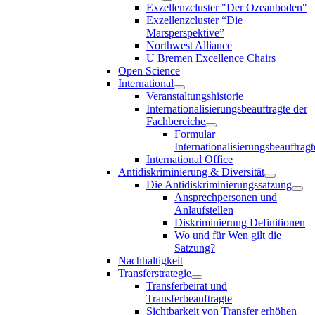
Exzellenzcluster "Der Ozeanboden"
Exzellenzcluster “Die
Marsperspektive”
Northwest Alliance
U Bremen Excellence Chairs
Open Science
International
Veranstaltungshistorie
Internationalisierungsbeauftragte der
Fachbereiche
Formular
Internationalisierungsbeauftragt
International Office
Antidiskriminierung & Diversität
Die Antidiskriminierungssatzung
Ansprechpersonen und
Anlaufstellen
Diskriminierung Definitionen
Wo und für Wen gilt die
Satzung?
Nachhaltigkeit
Transferstrategie
Transferbeirat und
Transferbeauftragte
Sichtbarkeit von Transfer erhöhen