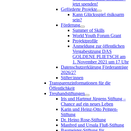
jetzt spenden!
Geförderte Projekte
Kann Glücksspiel risikoarm
sein?
Förderung
Summer of Skills
World Youth Forum Grant
Projektprofile
Anmeldung zur öffentlichen
Vergabesitzung DAS
GOLDENE PLIETSCH am
1. November 2021 um 17 Uhr
Datenschutzerklärung Förderanträge
2026/27
Stifter:innen
Transparenzinformationen für die
Öffentlichkeit
Treuhandstiftungen
Iris und Hartmut Jürgens Stiftung –
Chance auf ein neues Leben
Karin und Heinz-Otto Peitgen-
Stiftung
Dr. Heino Rose-Stiftung
Manfred und Ursula Fluß-Stiftung
Baumeister-Stiftung für