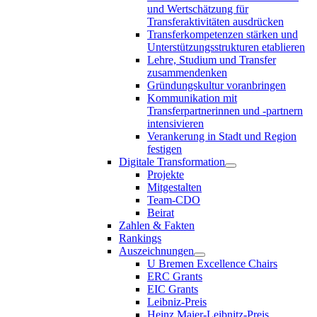
und Wertschätzung für
Transferaktivitäten ausdrücken
Transferkompetenzen stärken und
Unterstützungsstrukturen etablieren
Lehre, Studium und Transfer
zusammendenken
Gründungskultur voranbringen
Kommunikation mit
Transferpartnerinnen und -partnern
intensivieren
Verankerung in Stadt und Region
festigen
Digitale Transformation
Projekte
Mitgestalten
Team-CDO
Beirat
Zahlen & Fakten
Rankings
Auszeichnungen
U Bremen Excellence Chairs
ERC Grants
EIC Grants
Leibniz-Preis
Heinz Maier-Leibnitz-Preis