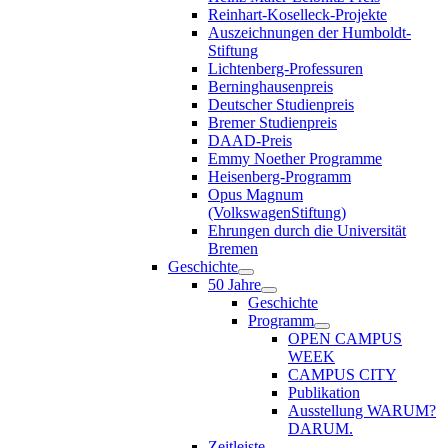
Reinhart-Koselleck-Projekte
Auszeichnungen der Humboldt-
Stiftung
Lichtenberg-Professuren
Berninghausenpreis
Deutscher Studienpreis
Bremer Studienpreis
DAAD-Preis
Emmy Noether Programme
Heisenberg-Programm
Opus Magnum
(VolkswagenStiftung)
Ehrungen durch die Universität
Bremen
Geschichte
50 Jahre
Geschichte
Programm
OPEN CAMPUS
WEEK
CAMPUS CITY
Publikation
Ausstellung WARUM?
DARUM.
Zeitleiste