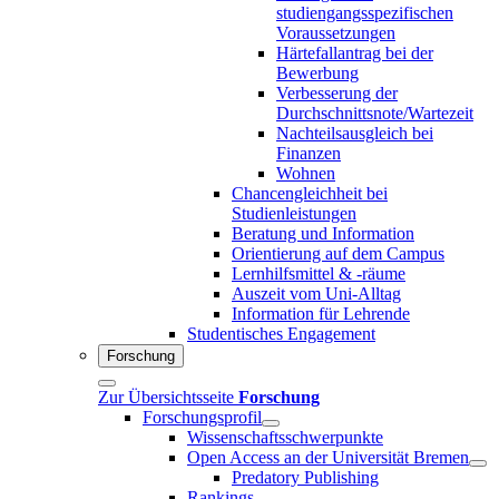
studiengangsspezifischen
Voraussetzungen
Härtefallantrag bei der
Bewerbung
Verbesserung der
Durchschnittsnote/Wartezeit
Nachteilsausgleich bei
Finanzen
Wohnen
Chancengleichheit bei
Studienleistungen
Beratung und Information
Orientierung auf dem Campus
Lernhilfsmittel & -räume
Auszeit vom Uni-Alltag
Information für Lehrende
Studentisches Engagement
Forschung
Zur Übersichtsseite
Forschung
Forschungsprofil
Wissenschaftsschwerpunkte
Open Access an der Universität Bremen
Predatory Publishing
Rankings