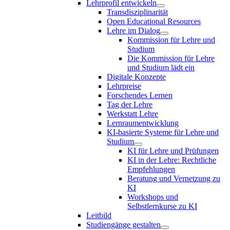
Lehrprofil entwickeln
Transdisziplinarität
Open Educational Resources
Lehre im Dialog
Kommission für Lehre und
Studium
Die Kommission für Lehre
und Studium lädt ein
Digitale Konzepte
Lehrpreise
Forschendes Lernen
Tag der Lehre
Werkstatt Lehre
Lernraumentwicklung
KI-basierte Systeme für Lehre und
Studium
KI für Lehre und Prüfungen
KI in der Lehre: Rechtliche
Empfehlungen
Beratung und Vernetzung zu
KI
Workshops und
Selbstlernkurse zu KI
Leitbild
Studiengänge gestalten