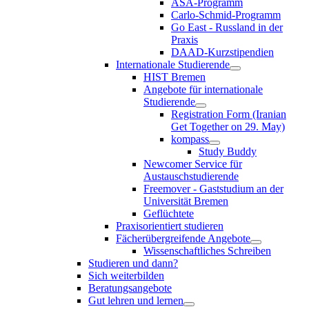
ASA-Programm
Carlo-Schmid-Programm
Go East - Russland in der
Praxis
DAAD-Kurzstipendien
Internationale Studierende
HIST Bremen
Angebote für internationale
Studierende
Registration Form (Iranian
Get Together on 29. May)
kompass
Study Buddy
Newcomer Service für
Austauschstudierende
Freemover - Gaststudium an der
Universität Bremen
Geflüchtete
Praxisorientiert studieren
Fächerübergreifende Angebote
Wissenschaftliches Schreiben
Studieren und dann?
Sich weiterbilden
Beratungsangebote
Gut lehren und lernen