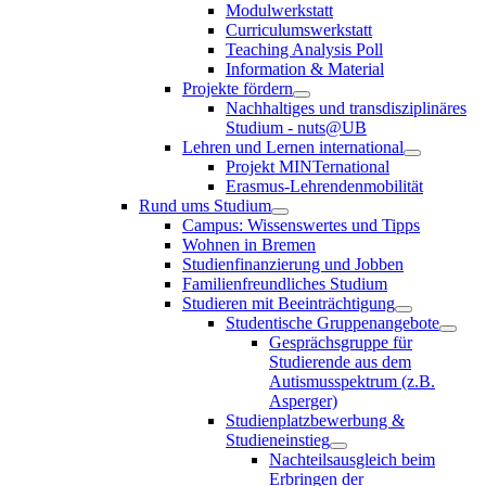
Modulwerkstatt
Curriculumswerkstatt
Teaching Analysis Poll
Information & Material
Projekte fördern
Nachhaltiges und transdisziplinäres
Studium - nuts@UB
Lehren und Lernen international
Projekt MINTernational
Erasmus-Lehrendenmobilität
Rund ums Studium
Campus: Wissenswertes und Tipps
Wohnen in Bremen
Studienfinanzierung und Jobben
Familienfreundliches Studium
Studieren mit Beeinträchtigung
Studentische Gruppenangebote
Gesprächsgruppe für
Studierende aus dem
Autismusspektrum (z.B.
Asperger)
Studienplatzbewerbung &
Studieneinstieg
Nachteilsausgleich beim
Erbringen der