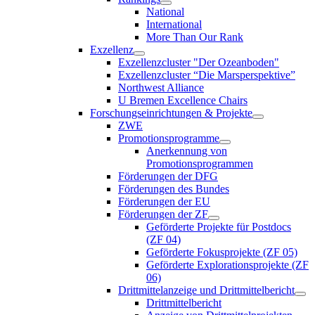
National
International
More Than Our Rank
Exzellenz
Exzellenzcluster "Der Ozeanboden"
Exzellenzcluster “Die Marsperspektive”
Northwest Alliance
U Bremen Excellence Chairs
Forschungseinrichtungen & Projekte
ZWE
Promotionsprogramme
Anerkennung von
Promotionsprogrammen
Förderungen der DFG
Förderungen des Bundes
Förderungen der EU
Förderungen der ZF
Geförderte Projekte für Postdocs
(ZF 04)
Geförderte Fokusprojekte (ZF 05)
Geförderte Explorationsprojekte (ZF
06)
Drittmittelanzeige und Drittmittelbericht
Drittmittelbericht