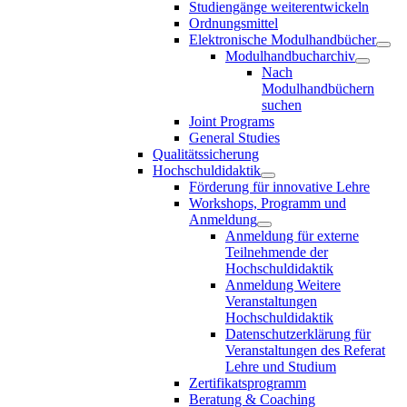
Studiengänge weiterentwickeln
Ordnungsmittel
Elektronische Modulhandbücher
Modulhandbucharchiv
Nach
Modulhandbüchern
suchen
Joint Programs
General Studies
Qualitätssicherung
Hochschuldidaktik
Förderung für innovative Lehre
Workshops, Programm und
Anmeldung
Anmeldung für externe
Teilnehmende der
Hochschuldidaktik
Anmeldung Weitere
Veranstaltungen
Hochschuldidaktik
Datenschutzerklärung für
Veranstaltungen des Referat
Lehre und Studium
Zertifikatsprogramm
Beratung & Coaching