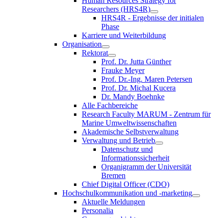
Human Resources Strategy for
Researchers (HRS4R)
HRS4R - Ergebnisse der initialen
Phase
Karriere und Weiterbildung
Organisation
Rektorat
Prof. Dr. Jutta Günther
Frauke Meyer
Prof. Dr.-Ing. Maren Petersen
Prof. Dr. Michal Kucera
Dr. Mandy Boehnke
Alle Fachbereiche
Research Faculty MARUM - Zentrum für
Marine Umweltwissenschaften
Akademische Selbstverwaltung
Verwaltung und Betrieb
Datenschutz und
Informationssicherheit
Organigramm der Universität
Bremen
Chief Digital Officer (CDO)
Hochschulkommunikation und -marketing
Aktuelle Meldungen
Personalia