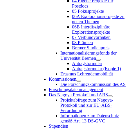
04 Eigene Projekte für
Postdocs
05 Fokusprojekte
06A Explorationsprojekte zu
neuen Themen
06B Interdisziplinäre
Explorationsprojekte
07 Verbundvorhaben
08 Prämien
Bremer Studienpreis
Internationalisierungsfonds der
Universität Bremen
Antragsformular
Antragsformular (Kopie 1)
Erasmus Lehrendenmobilität
Kommissionen
Die Forschungskommission des AS
Forschungsdatenmanagement
Das Nagoya Protokoll und ABS
Projektabfrage zum Nagoya-
Protokoll und zur EU-ABS-
Verordnung
Informationen zum Datenschutz
gemäß Art. 13 DS-GVO
Stipendien