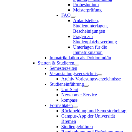
Probestudium
Meisterprüfung
FAQ
Anlaufstellen,
Studienunterlagen,
Bescheinigungen
Fragen zur
Studienplatzbewerbung
Unterlagen für die
Immatrikulation
Immatrikulation als Doktorand/in
Starten & Studieren
Semesterzeiten
Veranstaltungsverzeichnis
Archiv Vorlesungsverzeichnisse
Studieneinführung
Uni-Start
Newcomer Service
kompass
Formalitäten
Rückmeldung und Semesterbeitrag
Campus-App der Universität
Bremen
Studiengebühren
Beurlaubung und Befreiung vom