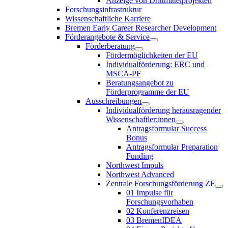
Anzeige von Drittmittelprojekten
Forschungsinfrastruktur
Wissenschaftliche Karriere
Bremen Early Career Researcher Development
Förderangebote & Service
Förderberatung
Fördermöglichkeiten der EU
Individualförderung: ERC und
MSCA-PF
Beratungsangebot zu
Förderprogramme der EU
Ausschreibungen
Individualförderung herausragender
Wissenschaftler:innen
Antragsformular Success
Bonus
Antragsformular Preparation
Funding
Northwest Impuls
Northwest Advanced
Zentrale Forschungsförderung ZF
01 Impulse für
Forschungsvorhaben
02 Konferenzreisen
03 BremenIDEA