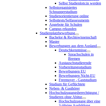
Selbst Studienlots:in werden
Selbstorganisiertes
Schnupperstudium
Studienorientierung online
Selbsttests/Selfassessments
Angebote für Schulen
Campus erkunden
Studienplatzbewerbung
Bachelor & Rechtswissenschaft
Master
Bewerbungen aus dem Ausland
Deutschkenntnisse
Sprachschulen in
Bremen
Austauschstudierende
Vorbereitungsstudium
Bewerbungen EU
Bewerbungen Nicht-EU
Freemover - Gaststudium
Studium für Geflüchtete
Neben- & Gasthörer
Hochschulzugangsberechtigung /
Studieren ohne Abitur
Hochschulzugang über eine
3-jährige Ausbildung