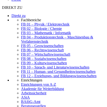
DIREKT ZU
Direkt zu
Fachbereiche
FB 01 – Physik / Elektrotechnik
FB 02 – Biologie / Chemie
FB 03 – Mathematik / Informatik
FB 04 – Produktionstechnik – Maschinenbau &
Verfahrenstechnik
FB 05 – Geowissenschaften
FB 06 – Rechtswissenschaft
FB 07 – Wirtschaftswissenschaft
FB 08 – Sozialwissenschaften
FB 09 – Kulturwissenschaften
FB 10 – Sprach- und Literaturwissenschaften
FB 11 – Human- und Gesundheitswissenschaften
FB 12 – Erziehungs- und Bildungswissenschaften
Einrichtungen
Einrichtungen von A-Z
Akademie für Weiterbildung
Arbeitssicherheit
AStA
BAföG-Amt
Beratungsstellen