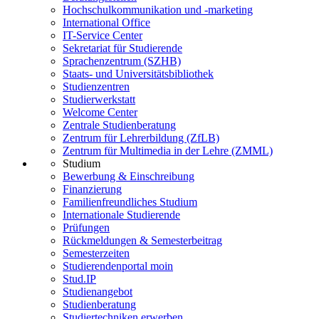
Hochschulkommunikation und -marketing
International Office
IT-Service Center
Sekretariat für Studierende
Sprachenzentrum (SZHB)
Staats- und Universitätsbibliothek
Studienzentren
Studierwerkstatt
Welcome Center
Zentrale Studienberatung
Zentrum für Lehrerbildung (ZfLB)
Zentrum für Multimedia in der Lehre (ZMML)
Studium
Bewerbung & Einschreibung
Finanzierung
Familienfreundliches Studium
Internationale Studierende
Prüfungen
Rückmeldungen & Semesterbeitrag
Semesterzeiten
Studierendenportal moin
Stud.IP
Studienangebot
Studienberatung
Studiertechniken erwerben