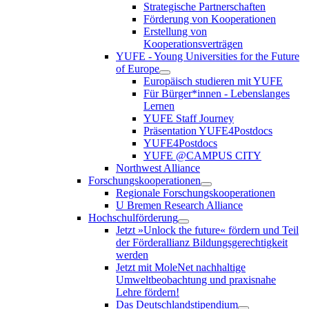
Strategische Partnerschaften
Förderung von Kooperationen
Erstellung von
Kooperationsverträgen
YUFE - Young Universities for the Future
of Europe
Europäisch studieren mit YUFE
Für Bürger*innen - Lebenslanges
Lernen
YUFE Staff Journey
Präsentation YUFE4Postdocs
YUFE4Postdocs
YUFE @CAMPUS CITY
Northwest Alliance
Forschungskooperationen
Regionale Forschungskooperationen
U Bremen Research Alliance
Hochschulförderung
Jetzt »Unlock the future« fördern und Teil
der Förderallianz Bildungsgerechtigkeit
werden
Jetzt mit MoleNet nachhaltige
Umweltbeobachtung und praxisnahe
Lehre fördern!
Das Deutschlandstipendium