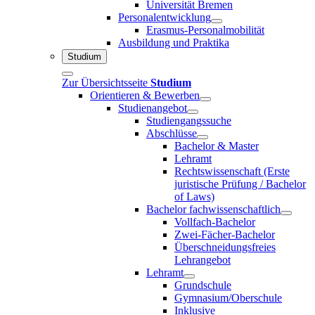
Universität Bremen
Personalentwicklung
Erasmus-Personalmobilität
Ausbildung und Praktika
Studium
Zur Übersichtsseite
Studium
Orientieren & Bewerben
Studienangebot
Studiengangssuche
Abschlüsse
Bachelor & Master
Lehramt
Rechtswissenschaft (Erste
juristische Prüfung / Bachelor
of Laws)
Bachelor fachwissenschaftlich
Vollfach-Bachelor
Zwei-Fächer-Bachelor
Überschneidungsfreies
Lehrangebot
Lehramt
Grundschule
Gymnasium/Oberschule
Inklusive