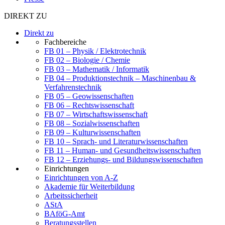
DIREKT ZU
Direkt zu
Fachbereiche
FB 01 – Physik / Elektrotechnik
FB 02 – Biologie / Chemie
FB 03 – Mathematik / Informatik
FB 04 – Produktionstechnik – Maschinenbau &
Verfahrenstechnik
FB 05 – Geowissenschaften
FB 06 – Rechtswissenschaft
FB 07 – Wirtschaftswissenschaft
FB 08 – Sozialwissenschaften
FB 09 – Kulturwissenschaften
FB 10 – Sprach- und Literaturwissenschaften
FB 11 – Human- und Gesundheitswissenschaften
FB 12 – Erziehungs- und Bildungswissenschaften
Einrichtungen
Einrichtungen von A-Z
Akademie für Weiterbildung
Arbeitssicherheit
AStA
BAföG-Amt
Beratungsstellen