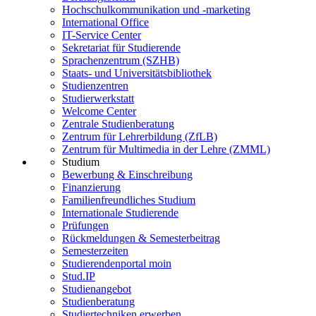
Hochschulkommunikation und -marketing
International Office
IT-Service Center
Sekretariat für Studierende
Sprachenzentrum (SZHB)
Staats- und Universitätsbibliothek
Studienzentren
Studierwerkstatt
Welcome Center
Zentrale Studienberatung
Zentrum für Lehrerbildung (ZfLB)
Zentrum für Multimedia in der Lehre (ZMML)
Studium
Bewerbung & Einschreibung
Finanzierung
Familienfreundliches Studium
Internationale Studierende
Prüfungen
Rückmeldungen & Semesterbeitrag
Semesterzeiten
Studierendenportal moin
Stud.IP
Studienangebot
Studienberatung
Studiertechniken erwerben