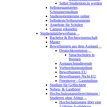
Selbst Studienlots:in werden
Selbstorganisiertes
Schnupperstudium
Studienorientierung online
Selbsttests/Selfassessments
Angebote für Schulen
Campus erkunden
Studienplatzbewerbung
Bachelor & Rechtswissenschaft
Master
Bewerbungen aus dem Ausland
Deutschkenntnisse
Sprachschulen in
Bremen
Austauschstudierende
Vorbereitungsstudium
Bewerbungen EU
Bewerbungen Nicht-EU
Freemover - Gaststudium
Studium für Geflüchtete
Neben- & Gasthörer
Hochschulzugangsberechtigung /
Studieren ohne Abitur
Hochschulzugang über eine
3-jährige Ausbildung