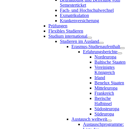
Semesterticket
Fach- und Hochschulwechsel
Exmatrikulation
Krankenversicherung
Prüfungen
Flexibles Studieren
Studium international
Studieren im Ausland
Erasmus-Studienaufenthalt
Erfahrungsberichte
Nordeuropa
Baltische Staaten
Vereinigtes
Königreich
Irland
Benelux Staaten
Mitteleuropa
Frankreich
Iberische
Halbinsel
Südosteuropa
Südeuropa
Austausch weltweit
Austauschprogramme: