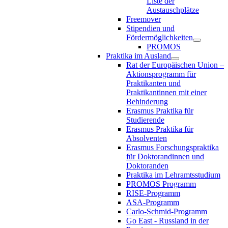
Liste der
Austauschplätze
Freemover
Stipendien und
Fördermöglichkeiten
PROMOS
Praktika im Ausland
Rat der Europäischen Union –
Aktionsprogramm für
Praktikanten und
Praktikantinnen mit einer
Behinderung
Erasmus Praktika für
Studierende
Erasmus Praktika für
Absolventen
Erasmus Forschungspraktika
für Doktorandinnen und
Doktoranden
Praktika im Lehramtsstudium
PROMOS Programm
RISE-Programm
ASA-Programm
Carlo-Schmid-Programm
Go East - Russland in der