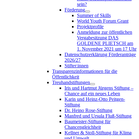
sein?
Förderung
Summer of Skills
World Youth Forum Grant
Projektprofile
Anmeldung zur öffentlichen
Vergabesitzung DAS
GOLDENE PLIETSCH am
1. November 2021 um 17 Uhr
Datenschutzerklärung Förderanträge
2026/27
Stifter:innen
Transparenzinformationen für die
Öffentlichkeit
Treuhandstiftungen
Iris und Hartmut Jürgens Stiftung –
Chance auf ein neues Leben
Karin und Heinz-Otto Peitgen-
Stiftung
Dr. Heino Rose-Stiftung
Manfred und Ursula Fluß-Stiftung
Baumeister-Stiftung für
Chancengleichheit
Kellner & Stoll-Stiftung für Klima
und Umwelt