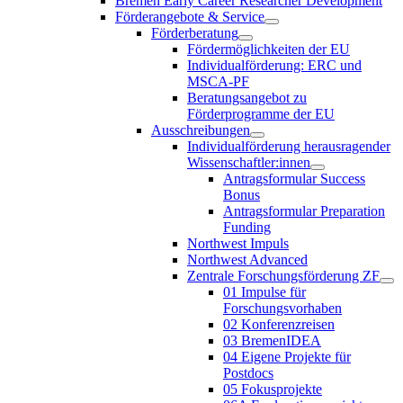
Bremen Early Career Researcher Development
Förderangebote & Service
Förderberatung
Fördermöglichkeiten der EU
Individualförderung: ERC und
MSCA-PF
Beratungsangebot zu
Förderprogramme der EU
Ausschreibungen
Individualförderung herausragender
Wissenschaftler:innen
Antragsformular Success
Bonus
Antragsformular Preparation
Funding
Northwest Impuls
Northwest Advanced
Zentrale Forschungsförderung ZF
01 Impulse für
Forschungsvorhaben
02 Konferenzreisen
03 BremenIDEA
04 Eigene Projekte für
Postdocs
05 Fokusprojekte