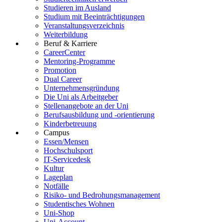
Studieren im Ausland
Studium mit Beeinträchtigungen
Veranstaltungsverzeichnis
Weiterbildung
Beruf & Karriere
CareerCenter
Mentoring-Programme
Promotion
Dual Career
Unternehmensgründung
Die Uni als Arbeitgeber
Stellenangebote an der Uni
Berufsausbildung und -orientierung
Kinderbetreuung
Campus
Essen/Mensen
Hochschulsport
IT-Servicedesk
Kultur
Lageplan
Notfälle
Risiko- und Bedrohungsmanagement
Studentisches Wohnen
Uni-Shop
Uni-Account