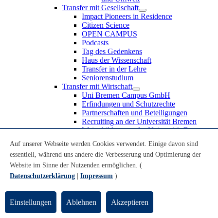
Transfer mit Gesellschaft
Impact Pioneers in Residence
Citizen Science
OPEN CAMPUS
Podcasts
Tag des Gedenkens
Haus der Wissenschaft
Transfer in der Lehre
Seniorenstudium
Transfer mit Wirtschaft
Uni Bremen Campus GmbH
Erfindungen und Schutzrechte
Partnerschaften und Beteiligungen
Recruiting an der Universität Bremen
Weiterbildung an der Universität Bremen
Transfer mit Schule
Auf unserer Webseite werden Cookies verwendet. Einige davon sind
Schülerinnen und Schüler
essentiell, während uns andere die Verbesserung und Optimierung der
MINT-Schnupperstudium
Schulklassen
Website im Sinne der Nutzenden ermöglichen. (
Lehrkräfte
Datenschutzerklärung
|
Impressum
)
Gründungsunterstützung
UniTransfer - Servicestelle für Transferaktivitäten
Einstellungen
Ablehnen
Akzeptieren
Transfermagazin der Universität Bremen
Transferpreis der Universität Bremen