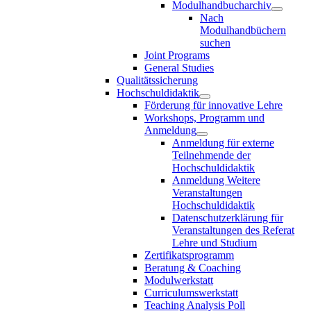
Modulhandbucharchiv
Nach
Modulhandbüchern
suchen
Joint Programs
General Studies
Qualitätssicherung
Hochschuldidaktik
Förderung für innovative Lehre
Workshops, Programm und
Anmeldung
Anmeldung für externe
Teilnehmende der
Hochschuldidaktik
Anmeldung Weitere
Veranstaltungen
Hochschuldidaktik
Datenschutzerklärung für
Veranstaltungen des Referat
Lehre und Studium
Zertifikatsprogramm
Beratung & Coaching
Modulwerkstatt
Curriculumswerkstatt
Teaching Analysis Poll