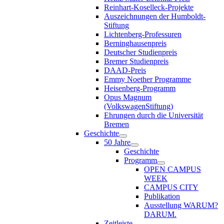
Reinhart-Koselleck-Projekte
Auszeichnungen der Humboldt-
Stiftung
Lichtenberg-Professuren
Berninghausenpreis
Deutscher Studienpreis
Bremer Studienpreis
DAAD-Preis
Emmy Noether Programme
Heisenberg-Programm
Opus Magnum
(VolkswagenStiftung)
Ehrungen durch die Universität
Bremen
Geschichte
50 Jahre
Geschichte
Programm
OPEN CAMPUS
WEEK
CAMPUS CITY
Publikation
Ausstellung WARUM?
DARUM.
Zeitleiste