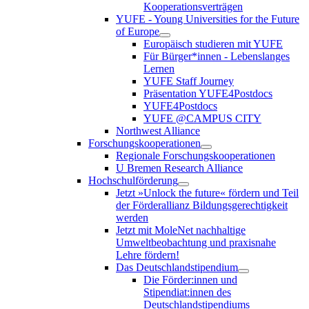
Kooperationsverträgen
YUFE - Young Universities for the Future
of Europe
Europäisch studieren mit YUFE
Für Bürger*innen - Lebenslanges
Lernen
YUFE Staff Journey
Präsentation YUFE4Postdocs
YUFE4Postdocs
YUFE @CAMPUS CITY
Northwest Alliance
Forschungskooperationen
Regionale Forschungskooperationen
U Bremen Research Alliance
Hochschulförderung
Jetzt »Unlock the future« fördern und Teil
der Förderallianz Bildungsgerechtigkeit
werden
Jetzt mit MoleNet nachhaltige
Umweltbeobachtung und praxisnahe
Lehre fördern!
Das Deutschlandstipendium
Die Förder:innen und
Stipendiat:innen des
Deutschlandstipendiums