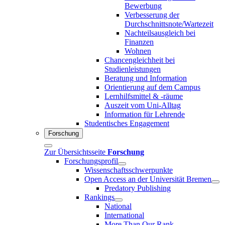
Bewerbung
Verbesserung der
Durchschnittsnote/Wartezeit
Nachteilsausgleich bei
Finanzen
Wohnen
Chancengleichheit bei
Studienleistungen
Beratung und Information
Orientierung auf dem Campus
Lernhilfsmittel & -räume
Auszeit vom Uni-Alltag
Information für Lehrende
Studentisches Engagement
Forschung
Zur Übersichtsseite
Forschung
Forschungsprofil
Wissenschaftsschwerpunkte
Open Access an der Universität Bremen
Predatory Publishing
Rankings
National
International
More Than Our Rank