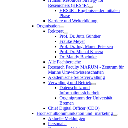
Human Resources Strategy for
Researchers (HRS4R)
HRS4R - Ergebnisse der initialen
Phase
Karriere und Weiterbildung
Organisation
Rektorat
Prof. Dr. Jutta Günther
Frauke Meyer
Prof. Dr.-Ing. Maren Petersen
Prof. Dr. Michal Kucera
Dr. Mandy Boehnke
Alle Fachbereiche
Research Faculty MARUM - Zentrum für
Marine Umweltwissenschaften
Akademische Selbstverwaltung
Verwaltung und Betrieb
Datenschutz und
Informationssicherheit
Organigramm der Universität
Bremen
Chief Digital Officer (CDO)
Hochschulkommunikation und -marketing
Aktuelle Meldungen
Personalia