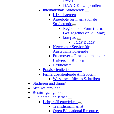
Praxis
DAAD-Kurzstipendien
Internationale Studierende
HIST Bremen
Angebote für internationale
Studierende
Registration Form (Iranian
Get Together on 29. May)
kompass
Study Buddy
Newcomer Service für
Austauschstudierende
Freemover - Gaststudium an der
Universität Bremen
Geflüchtete
Praxisorientiert studieren
Fächerübergreifende Angebote
Wissenschaftliches Schreiben
Studieren und dann?
Sich weiterbilden
Beratungsangebote
Gut lehren und lernen
Lehrprofil entwickeln
Transdisziplinarität
Open Educational Resources