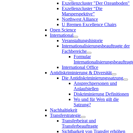
Exzellenzcluster "Der Ozeanboden"
Exzellenzcluster “Die
Marsperspektive”
Northwest Alliance
U Bremen Excellence Chairs
Open Science
International
Veranstaltungshistorie
Internationalisierungsbeauftragte der
Fachbereiche
Formular
Internationalisierungsbeauftragt
International Office
Antidiskriminierung & Diversität
Die Antidiskriminierungssatzung
Ansprechpersonen und
Anlaufstellen
Diskriminierung Definitionen
Wo und für Wen gilt die
Satzung?
Nachhaltigkeit
Transferstrategie
Transferbeirat und
Transferbeauftragte
Sichtbarkeit von Transfer erhöhen