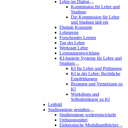
Lehre im Dialog
Kommission für Lehre und
Studium
Die Kommission für Lehre
und Studium lädt ein
Digitale Konzepte
Lehrpreise
Forschendes Lernen
Tag der Lehre
Werkstatt Lehre
Lernraumentwicklung
KI-basierte Systeme für Lehre und
Studium
KI für Lehre und Prüfungen
KI in der Lehre: Rechtliche
Empfehlungen
Beratung und Vernetzung zu
KI
Workshops und
Selbstlernkurse zu KI
Leitbild
Studiengänge gestalten
Studiengänge weiterentwickeln
Ordnungsmittel
Elektronische Modulhandbücher