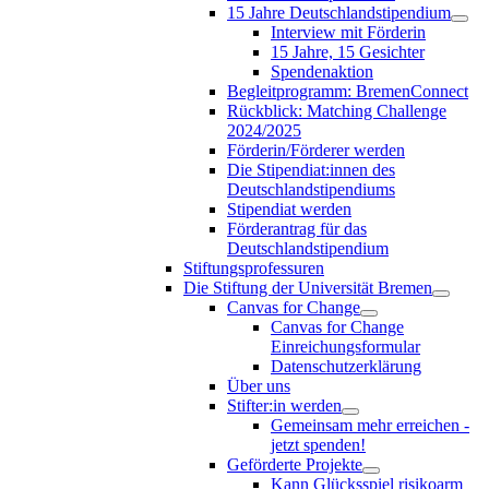
15 Jahre Deutschlandstipendium
Interview mit Förderin
15 Jahre, 15 Gesichter
Spendenaktion
Begleitprogramm: BremenConnect
Rückblick: Matching Challenge
2024/2025
Förderin/Förderer werden
Die Stipendiat:innen des
Deutschlandstipendiums
Stipendiat werden
Förderantrag für das
Deutschlandstipendium
Stiftungsprofessuren
Die Stiftung der Universität Bremen
Canvas for Change
Canvas for Change
Einreichungsformular
Datenschutzerklärung
Über uns
Stifter:in werden
Gemeinsam mehr erreichen -
jetzt spenden!
Geförderte Projekte
Kann Glücksspiel risikoarm