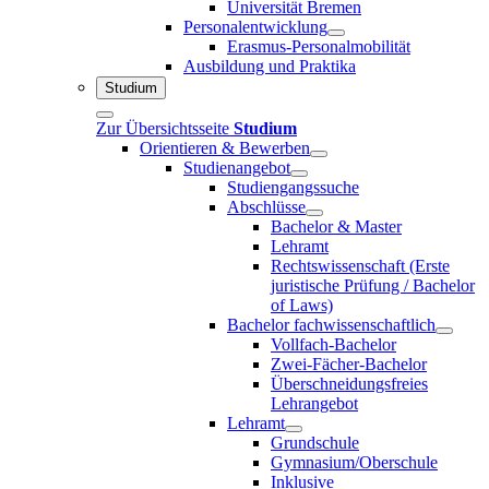
Universität Bremen
Personalentwicklung
Erasmus-Personalmobilität
Ausbildung und Praktika
Studium
Zur Übersichtsseite
Studium
Orientieren & Bewerben
Studienangebot
Studiengangssuche
Abschlüsse
Bachelor & Master
Lehramt
Rechtswissenschaft (Erste
juristische Prüfung / Bachelor
of Laws)
Bachelor fachwissenschaftlich
Vollfach-Bachelor
Zwei-Fächer-Bachelor
Überschneidungsfreies
Lehrangebot
Lehramt
Grundschule
Gymnasium/Oberschule
Inklusive