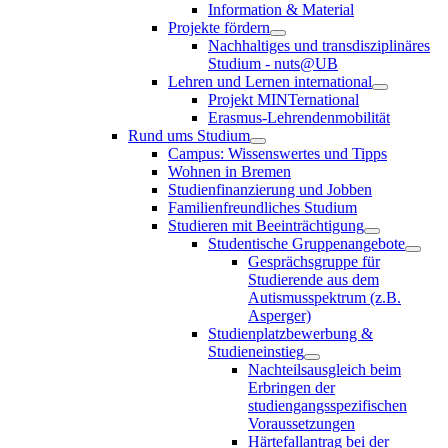
Information & Material
Projekte fördern
Nachhaltiges und transdisziplinäres
Studium - nuts@UB
Lehren und Lernen international
Projekt MINTernational
Erasmus-Lehrendenmobilität
Rund ums Studium
Campus: Wissenswertes und Tipps
Wohnen in Bremen
Studienfinanzierung und Jobben
Familienfreundliches Studium
Studieren mit Beeinträchtigung
Studentische Gruppenangebote
Gesprächsgruppe für
Studierende aus dem
Autismusspektrum (z.B.
Asperger)
Studienplatzbewerbung &
Studieneinstieg
Nachteilsausgleich beim
Erbringen der
studiengangsspezifischen
Voraussetzungen
Härtefallantrag bei der