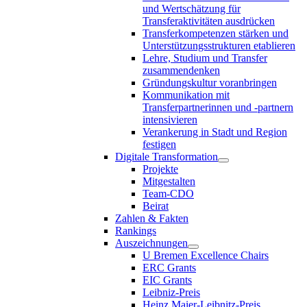
und Wertschätzung für
Transferaktivitäten ausdrücken
Transferkompetenzen stärken und
Unterstützungsstrukturen etablieren
Lehre, Studium und Transfer
zusammendenken
Gründungskultur voranbringen
Kommunikation mit
Transferpartnerinnen und -partnern
intensivieren
Verankerung in Stadt und Region
festigen
Digitale Transformation
Projekte
Mitgestalten
Team-CDO
Beirat
Zahlen & Fakten
Rankings
Auszeichnungen
U Bremen Excellence Chairs
ERC Grants
EIC Grants
Leibniz-Preis
Heinz Maier-Leibnitz-Preis