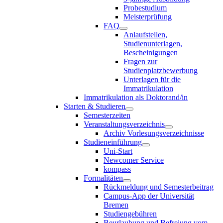
Probestudium
Meisterprüfung
FAQ
Anlaufstellen,
Studienunterlagen,
Bescheinigungen
Fragen zur
Studienplatzbewerbung
Unterlagen für die
Immatrikulation
Immatrikulation als Doktorand/in
Starten & Studieren
Semesterzeiten
Veranstaltungsverzeichnis
Archiv Vorlesungsverzeichnisse
Studieneinführung
Uni-Start
Newcomer Service
kompass
Formalitäten
Rückmeldung und Semesterbeitrag
Campus-App der Universität
Bremen
Studiengebühren
Beurlaubung und Befreiung vom