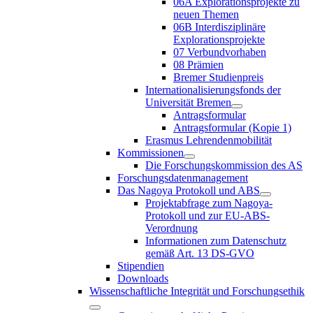
06A Explorationsprojekte zu
neuen Themen
06B Interdisziplinäre
Explorationsprojekte
07 Verbundvorhaben
08 Prämien
Bremer Studienpreis
Internationalisierungsfonds der
Universität Bremen
Antragsformular
Antragsformular (Kopie 1)
Erasmus Lehrendenmobilität
Kommissionen
Die Forschungskommission des AS
Forschungsdatenmanagement
Das Nagoya Protokoll und ABS
Projektabfrage zum Nagoya-
Protokoll und zur EU-ABS-
Verordnung
Informationen zum Datenschutz
gemäß Art. 13 DS-GVO
Stipendien
Downloads
Wissenschaftliche Integrität und Forschungsethik