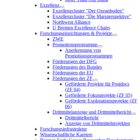
Exzellenz
Exzellenzcluster "Der Ozeanboden"
Exzellenzcluster “Die Marsperspektive”
Northwest Alliance
U Bremen Excellence Chairs
Forschungseinrichtungen & Projekte
ZWE
Promotionsprogramme
Anerkennung von
Promotionsprogrammen
Förderungen der DFG
Förderungen des Bundes
Förderungen der EU
Förderungen der ZF
Geförderte Projekte für Postdocs
(ZF 04)
Geförderte Fokusprojekte (ZF 05)
Geförderte Explorationsprojekte (ZF
06)
Drittmittelanzeige und Drittmittelbericht
Drittmittelbericht
Anzeige von Drittmittelprojekten
Forschungsinfrastruktur
Wissenschaftliche Karriere