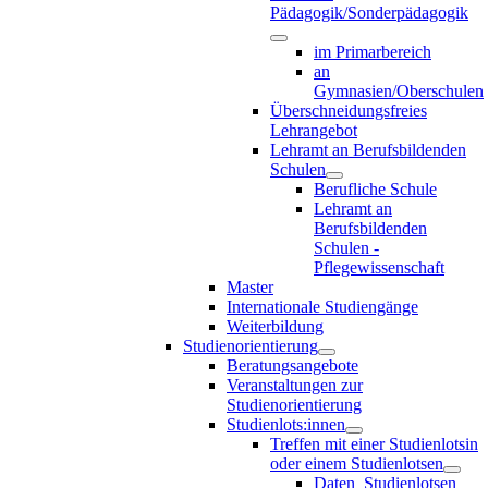
Pädagogik/Sonderpädagogik
im Primarbereich
an
Gymnasien/Oberschulen
Überschneidungsfreies
Lehrangebot
Lehramt an Berufsbildenden
Schulen
Berufliche Schule
Lehramt an
Berufsbildenden
Schulen -
Pflegewissenschaft
Master
Internationale Studiengänge
Weiterbildung
Studienorientierung
Beratungsangebote
Veranstaltungen zur
Studienorientierung
Studienlots:innen
Treffen mit einer Studienlotsin
oder einem Studienlotsen
Daten_Studienlotsen