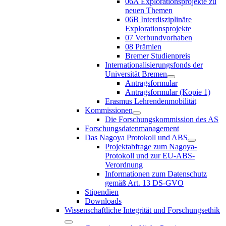
06A Explorationsprojekte zu
neuen Themen
06B Interdisziplinäre
Explorationsprojekte
07 Verbundvorhaben
08 Prämien
Bremer Studienpreis
Internationalisierungsfonds der
Universität Bremen
Antragsformular
Antragsformular (Kopie 1)
Erasmus Lehrendenmobilität
Kommissionen
Die Forschungskommission des AS
Forschungsdatenmanagement
Das Nagoya Protokoll und ABS
Projektabfrage zum Nagoya-
Protokoll und zur EU-ABS-
Verordnung
Informationen zum Datenschutz
gemäß Art. 13 DS-GVO
Stipendien
Downloads
Wissenschaftliche Integrität und Forschungsethik