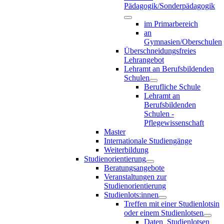
Pädagogik/Sonderpädagogik
im Primarbereich
an
Gymnasien/Oberschulen
Überschneidungsfreies
Lehrangebot
Lehramt an Berufsbildenden
Schulen
Berufliche Schule
Lehramt an
Berufsbildenden
Schulen -
Pflegewissenschaft
Master
Internationale Studiengänge
Weiterbildung
Studienorientierung
Beratungsangebote
Veranstaltungen zur
Studienorientierung
Studienlots:innen
Treffen mit einer Studienlotsin
oder einem Studienlotsen
Daten_Studienlotsen