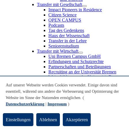
Transfer mit Gesellschaft
Impact Pioneers in Residence
Citizen Science
OPEN CAMPUS
Podcasts
Tag des Gedenkens
Haus der Wissenschaft
Transfer in der Lehre
Seniorenstudium
Transfer mit Wirtschaft
Uni Bremen Campus GmbH
Erfindungen und Schutzrechte
Partnerschaften und Beteiligungen
Recruiting an der Universität Bremen
Weiterbildung an der Universität Bremen
Transfer mit Schule
Auf unserer Webseite werden Cookies verwendet. Einige davon sind
Schülerinnen und Schüler
essentiell, während uns andere die Verbesserung und Optimierung der
MINT-Schnupperstudium
Schulklassen
Website im Sinne der Nutzenden ermöglichen. (
Lehrkräfte
Datenschutzerklärung
|
Impressum
)
Gründungsunterstützung
UniTransfer - Servicestelle für Transferaktivitäten
Einstellungen
Ablehnen
Akzeptieren
Transfermagazin der Universität Bremen
Transferpreis der Universität Bremen