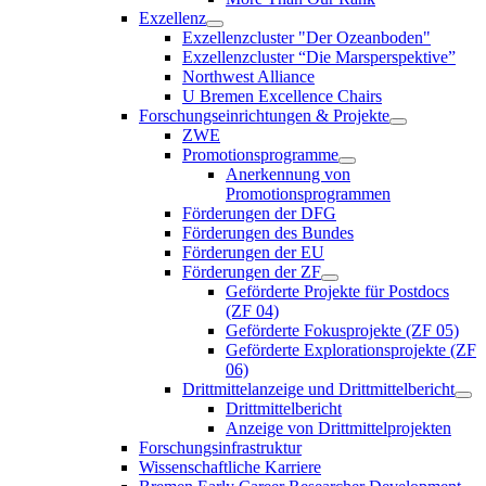
Exzellenz
Exzellenzcluster "Der Ozeanboden"
Exzellenzcluster “Die Marsperspektive”
Northwest Alliance
U Bremen Excellence Chairs
Forschungseinrichtungen & Projekte
ZWE
Promotionsprogramme
Anerkennung von
Promotionsprogrammen
Förderungen der DFG
Förderungen des Bundes
Förderungen der EU
Förderungen der ZF
Geförderte Projekte für Postdocs
(ZF 04)
Geförderte Fokusprojekte (ZF 05)
Geförderte Explorationsprojekte (ZF
06)
Drittmittelanzeige und Drittmittelbericht
Drittmittelbericht
Anzeige von Drittmittelprojekten
Forschungsinfrastruktur
Wissenschaftliche Karriere