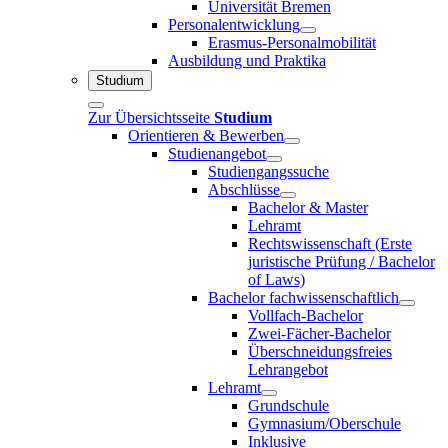
Universität Bremen
Personalentwicklung
Erasmus-Personalmobilität
Ausbildung und Praktika
Studium
Zur Übersichtsseite
Studium
Orientieren & Bewerben
Studienangebot
Studiengangssuche
Abschlüsse
Bachelor & Master
Lehramt
Rechtswissenschaft (Erste
juristische Prüfung / Bachelor
of Laws)
Bachelor fachwissenschaftlich
Vollfach-Bachelor
Zwei-Fächer-Bachelor
Überschneidungsfreies
Lehrangebot
Lehramt
Grundschule
Gymnasium/Oberschule
Inklusive