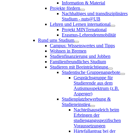
Information & Material
Projekte fördern
Nachhaltiges und transdisziplinäres
Studium - nuts@UB
Lehren und Lernen international
Projekt MINTernational
Erasmus-Lehrendenmobilität
Rund ums Studium
Campus: Wissenswertes und Tipps
Wohnen in Bremen
Studienfinanzierung und Jobben
Familienfreundliches Studium
Studieren mit Beeinträchtigung
Studentische Gruppenangebote
Gesprächsgruppe für
Studierende aus dem
Autismusspektrum (z.B.
Asperger)
Studienplatzbewerbung &
Studieneinstieg
Nachteilsausgleich beim
Erbringen der
studiengangsspezifischen
Voraussetzungen
Härtefallantrag bei der