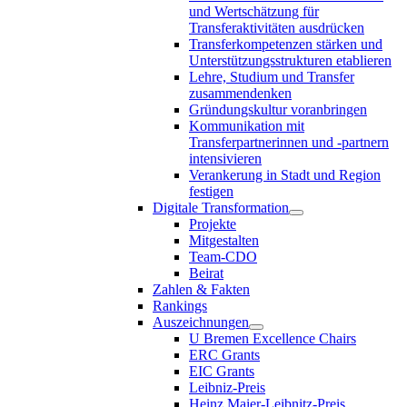
und Wertschätzung für
Transferaktivitäten ausdrücken
Transferkompetenzen stärken und
Unterstützungsstrukturen etablieren
Lehre, Studium und Transfer
zusammendenken
Gründungskultur voranbringen
Kommunikation mit
Transferpartnerinnen und -partnern
intensivieren
Verankerung in Stadt und Region
festigen
Digitale Transformation
Projekte
Mitgestalten
Team-CDO
Beirat
Zahlen & Fakten
Rankings
Auszeichnungen
U Bremen Excellence Chairs
ERC Grants
EIC Grants
Leibniz-Preis
Heinz Maier-Leibnitz-Preis