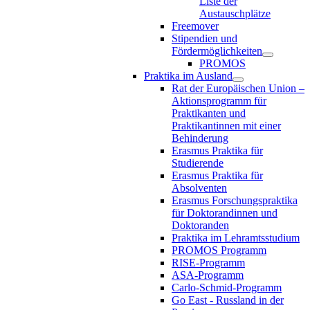
Liste der
Austauschplätze
Freemover
Stipendien und
Fördermöglichkeiten
PROMOS
Praktika im Ausland
Rat der Europäischen Union –
Aktionsprogramm für
Praktikanten und
Praktikantinnen mit einer
Behinderung
Erasmus Praktika für
Studierende
Erasmus Praktika für
Absolventen
Erasmus Forschungspraktika
für Doktorandinnen und
Doktoranden
Praktika im Lehramtsstudium
PROMOS Programm
RISE-Programm
ASA-Programm
Carlo-Schmid-Programm
Go East - Russland in der