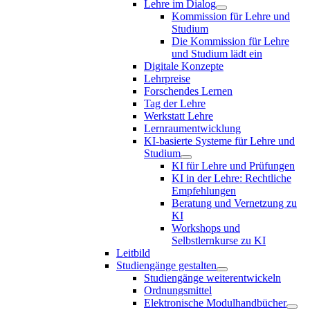
Lehre im Dialog
Kommission für Lehre und
Studium
Die Kommission für Lehre
und Studium lädt ein
Digitale Konzepte
Lehrpreise
Forschendes Lernen
Tag der Lehre
Werkstatt Lehre
Lernraumentwicklung
KI-basierte Systeme für Lehre und
Studium
KI für Lehre und Prüfungen
KI in der Lehre: Rechtliche
Empfehlungen
Beratung und Vernetzung zu
KI
Workshops und
Selbstlernkurse zu KI
Leitbild
Studiengänge gestalten
Studiengänge weiterentwickeln
Ordnungsmittel
Elektronische Modulhandbücher