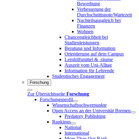
Bewerbung
Verbesserung der
Durchschnittsnote/Wartezeit
Nachteilsausgleich bei
Finanzen
Wohnen
Chancengleichheit bei
Studienleistungen
Beratung und Information
Orientierung auf dem Campus
Lernhilfsmittel & -räume
Auszeit vom Uni-Alltag
Information für Lehrende
Studentisches Engagement
Forschung
Zur Übersichtsseite
Forschung
Forschungsprofil
Wissenschaftsschwerpunkte
Open Access an der Universität Bremen
Predatory Publishing
Rankings
National
International
More Than Our Rank