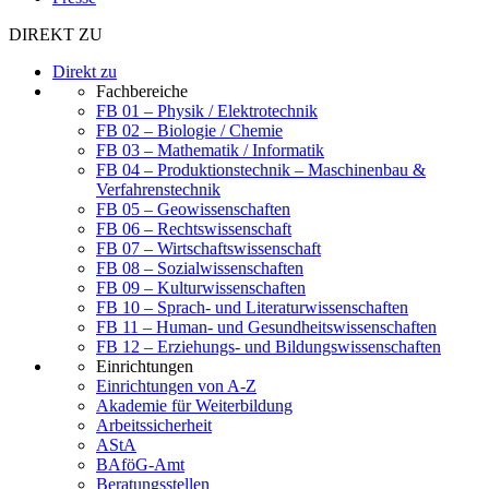
DIREKT ZU
Direkt zu
Fachbereiche
FB 01 – Physik / Elektrotechnik
FB 02 – Biologie / Chemie
FB 03 – Mathematik / Informatik
FB 04 – Produktionstechnik – Maschinenbau &
Verfahrenstechnik
FB 05 – Geowissenschaften
FB 06 – Rechtswissenschaft
FB 07 – Wirtschaftswissenschaft
FB 08 – Sozialwissenschaften
FB 09 – Kulturwissenschaften
FB 10 – Sprach- und Literaturwissenschaften
FB 11 – Human- und Gesundheitswissenschaften
FB 12 – Erziehungs- und Bildungswissenschaften
Einrichtungen
Einrichtungen von A-Z
Akademie für Weiterbildung
Arbeitssicherheit
AStA
BAföG-Amt
Beratungsstellen