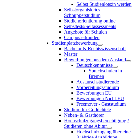
Selbst Studienlots:in werden
Selbstorganisiertes
Schnupperstudium
Studienorientierung online
Selbsttests/Selfassessments
Angebote für Schulen
Campus erkunden
Studienplatzbewerbung
Bachelor & Rechtswissenschaft
Master
Bewerbungen aus dem Ausland
Deutschkenntnisse
Sprachschulen in
Bremen
Austauschstudierende
Vorbereitungsstudium
Bewerbungen EU
Bewerbungen Nicht-EU
Freemover - Gaststudium
Studium für Geflüchtete
Neben- & Gasthörer
Hochschulzugangsberechtigung /
Studieren ohne Abitur
Hochschulzugang über eine
3-jährige Ausbildung