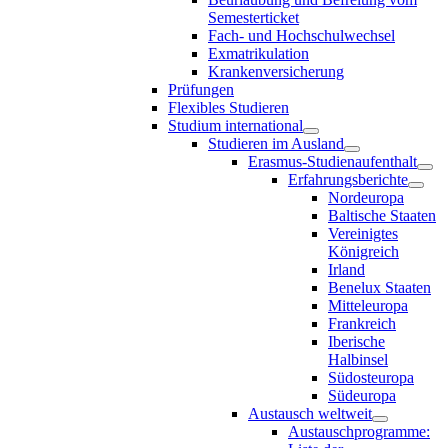
Semesterticket
Fach- und Hochschulwechsel
Exmatrikulation
Krankenversicherung
Prüfungen
Flexibles Studieren
Studium international
Studieren im Ausland
Erasmus-Studienaufenthalt
Erfahrungsberichte
Nordeuropa
Baltische Staaten
Vereinigtes
Königreich
Irland
Benelux Staaten
Mitteleuropa
Frankreich
Iberische
Halbinsel
Südosteuropa
Südeuropa
Austausch weltweit
Austauschprogramme: