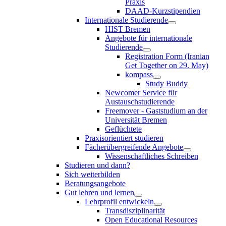
Praxis
DAAD-Kurzstipendien
Internationale Studierende
HIST Bremen
Angebote für internationale
Studierende
Registration Form (Iranian
Get Together on 29. May)
kompass
Study Buddy
Newcomer Service für
Austauschstudierende
Freemover - Gaststudium an der
Universität Bremen
Geflüchtete
Praxisorientiert studieren
Fächerübergreifende Angebote
Wissenschaftliches Schreiben
Studieren und dann?
Sich weiterbilden
Beratungsangebote
Gut lehren und lernen
Lehrprofil entwickeln
Transdisziplinarität
Open Educational Resources