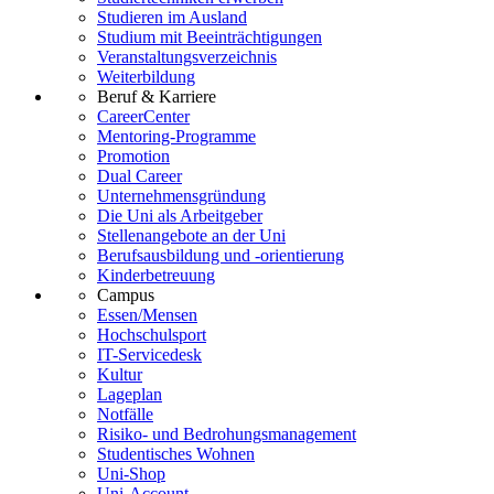
Studieren im Ausland
Studium mit Beeinträchtigungen
Veranstaltungsverzeichnis
Weiterbildung
Beruf & Karriere
CareerCenter
Mentoring-Programme
Promotion
Dual Career
Unternehmensgründung
Die Uni als Arbeitgeber
Stellenangebote an der Uni
Berufsausbildung und -orientierung
Kinderbetreuung
Campus
Essen/Mensen
Hochschulsport
IT-Servicedesk
Kultur
Lageplan
Notfälle
Risiko- und Bedrohungsmanagement
Studentisches Wohnen
Uni-Shop
Uni-Account