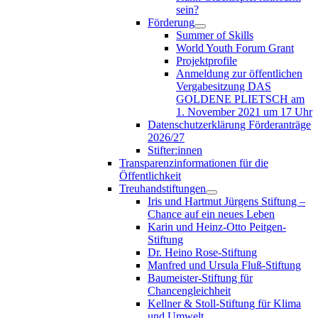
sein?
Förderung
Summer of Skills
World Youth Forum Grant
Projektprofile
Anmeldung zur öffentlichen
Vergabesitzung DAS
GOLDENE PLIETSCH am
1. November 2021 um 17 Uhr
Datenschutzerklärung Förderanträge
2026/27
Stifter:innen
Transparenzinformationen für die
Öffentlichkeit
Treuhandstiftungen
Iris und Hartmut Jürgens Stiftung –
Chance auf ein neues Leben
Karin und Heinz-Otto Peitgen-
Stiftung
Dr. Heino Rose-Stiftung
Manfred und Ursula Fluß-Stiftung
Baumeister-Stiftung für
Chancengleichheit
Kellner & Stoll-Stiftung für Klima
und Umwelt