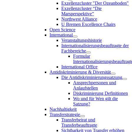
Exzellenzcluster "Der Ozeanboden"
Exzellenzcluster “Die
Marsperspektive”
Northwest Alliance
U Bremen Excellence Chairs
Open Science
International
Veranstaltungshistorie
Internationalisierungsbeauftragte der
Fachbereiche
Formular
Internationalisierungsbeauftragt
International Office
Antidiskriminierung & Diversität
Die Antidiskriminierungssatzung
Ansprechpersonen und
Anlaufstellen
Diskriminierung Definitionen
Wo und für Wen gilt die
Satzung?
Nachhaltigkeit
Transferstrategie
Transferbeirat und
Transferbeauftragte
Sichtbarkeit von Transfer erhöhen