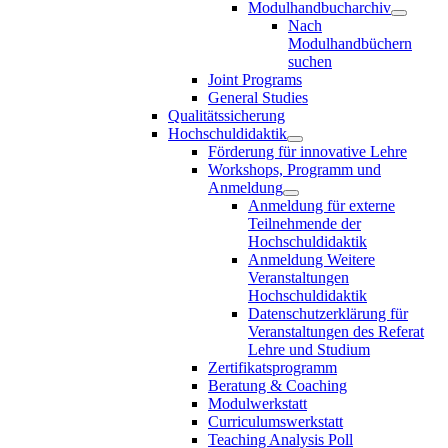
Modulhandbucharchiv
Nach
Modulhandbüchern
suchen
Joint Programs
General Studies
Qualitätssicherung
Hochschuldidaktik
Förderung für innovative Lehre
Workshops, Programm und
Anmeldung
Anmeldung für externe
Teilnehmende der
Hochschuldidaktik
Anmeldung Weitere
Veranstaltungen
Hochschuldidaktik
Datenschutzerklärung für
Veranstaltungen des Referat
Lehre und Studium
Zertifikatsprogramm
Beratung & Coaching
Modulwerkstatt
Curriculumswerkstatt
Teaching Analysis Poll