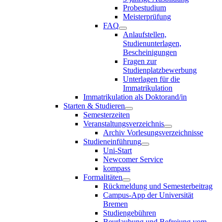
Probestudium
Meisterprüfung
FAQ
Anlaufstellen,
Studienunterlagen,
Bescheinigungen
Fragen zur
Studienplatzbewerbung
Unterlagen für die
Immatrikulation
Immatrikulation als Doktorand/in
Starten & Studieren
Semesterzeiten
Veranstaltungsverzeichnis
Archiv Vorlesungsverzeichnisse
Studieneinführung
Uni-Start
Newcomer Service
kompass
Formalitäten
Rückmeldung und Semesterbeitrag
Campus-App der Universität
Bremen
Studiengebühren
Beurlaubung und Befreiung vom