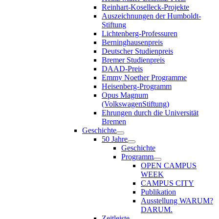
Reinhart-Koselleck-Projekte
Auszeichnungen der Humboldt-
Stiftung
Lichtenberg-Professuren
Berninghausenpreis
Deutscher Studienpreis
Bremer Studienpreis
DAAD-Preis
Emmy Noether Programme
Heisenberg-Programm
Opus Magnum
(VolkswagenStiftung)
Ehrungen durch die Universität
Bremen
Geschichte
50 Jahre
Geschichte
Programm
OPEN CAMPUS
WEEK
CAMPUS CITY
Publikation
Ausstellung WARUM?
DARUM.
Zeitleiste