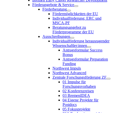
Bremen Early Career Researcher Development
Förderangebote & Service
Förderberatung
Fördermöglichkeiten der EU
Individualförderung: ERC und
MSCA-PF
Beratungsangebot zu
Förderprogramme der EU
Ausschreibungen
Individualförderung herausragender
Wissenschaftler:innen
Antragsformular Success
Bonus
Antragsformular Preparation
Funding
Northwest Impuls
Northwest Advanced
Zentrale Forschungsförderung ZF
01 Impulse für
Forschungsvorhaben
02 Konferenzreisen
03 BremenIDEA
04 Eigene Projekte für
Postdocs
05 Fokusprojekte