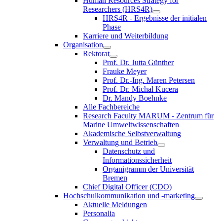
Human Resources Strategy for
Researchers (HRS4R)
HRS4R - Ergebnisse der initialen
Phase
Karriere und Weiterbildung
Organisation
Rektorat
Prof. Dr. Jutta Günther
Frauke Meyer
Prof. Dr.-Ing. Maren Petersen
Prof. Dr. Michal Kucera
Dr. Mandy Boehnke
Alle Fachbereiche
Research Faculty MARUM - Zentrum für
Marine Umweltwissenschaften
Akademische Selbstverwaltung
Verwaltung und Betrieb
Datenschutz und
Informationssicherheit
Organigramm der Universität
Bremen
Chief Digital Officer (CDO)
Hochschulkommunikation und -marketing
Aktuelle Meldungen
Personalia