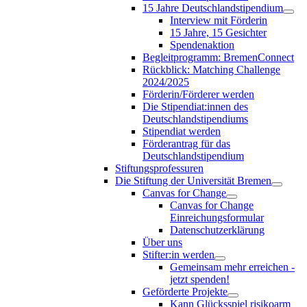
15 Jahre Deutschlandstipendium
Interview mit Förderin
15 Jahre, 15 Gesichter
Spendenaktion
Begleitprogramm: BremenConnect
Rückblick: Matching Challenge
2024/2025
Förderin/Förderer werden
Die Stipendiat:innen des
Deutschlandstipendiums
Stipendiat werden
Förderantrag für das
Deutschlandstipendium
Stiftungsprofessuren
Die Stiftung der Universität Bremen
Canvas for Change
Canvas for Change
Einreichungsformular
Datenschutzerklärung
Über uns
Stifter:in werden
Gemeinsam mehr erreichen -
jetzt spenden!
Geförderte Projekte
Kann Glücksspiel risikoarm