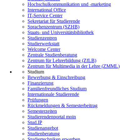
Hochschulkommunikation und -marketing
International Office
IT-Service Center
Sekretariat für Studierende
Sprachenzentrum (SZHB)
Staats- und Universitätsbibliothek
Studienzentren
Studierwerkstatt
Welcome Center
Zentrale Studienberatung
Zentrum für Lehrerbildung (ZfLB)
Zentrum für Multimedia in der Lehre (ZMML)
Studium
Bewerbung & Einschreibung
Finanzierung
Familienfreundliches Studium
Internationale Studierende
Prüfungen
Rückmeldungen & Semesterbeitrag
Semesterzeiten
Studierendenportal moin
Stud.IP
Studienangebot
Studienberatung
Studiertechniken erwerben