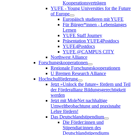
Kooperationsverträgen
YUFE - Young Universities for the Future
of Europe
Europäisch studieren mit YUFE
Für Bürger*innen - Lebenslanges
Lernen
YUFE Staff Journey
Präsentation YUFE4Postdocs
YUFE4Postdocs
YUFE @CAMPUS CITY
Northwest Alliance
Forschungskooperationen
Regionale Forschungskooperationen
U Bremen Research Alliance
Hochschulförderung
Jetzt »Unlock the future« fördern und Teil
der Förderallianz Bildungsgerechtigkeit
werden
Jetzt mit MoleNet nachhaltige
Umweltbeobachtung und praxisnahe
Lehre fördern!
Das Deutschlandstipendium
Die Förder:innen und
Stipendiat:innen des
Deutschlandstipendiums