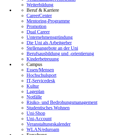
Weiterbildung
Beruf & Karriere
CareerCenter
Mentoring-Programme
Promotion
Dual Career
Unternehmensgründung
Die Uni als Arbeitgeber
Stellenangebote an der Uni
Berufsausbildung und -orientierung
Kinderbetreuung
Campus
Essen/Mensen
Hochschulsport
IT-Servicedesk
Kultur
Lageplan
Notfälle
Risiko- und Bedrohungsmanagement
Studentisches Wohnen
Uni-Shop
Uni-Account
Veranstaltungskalender
WLAN/eduroam
Forschung