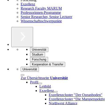
Exzellenz
Research Faculty MARUM
Professorinnen-Programme
Senior Researcher, Senior Lecturer
Wissenschaftsschwerpunkte
Universität
Studium
Forschung
Kooperation & Transfer
Universität
Zur Übersichtsseite
Universität
Profil
Leitbild
Exzellenz
Exzellenzcluster "Der Ozeanboden"
Exzellenzcluster “Die Marsperspektiv
Northwest Alliance