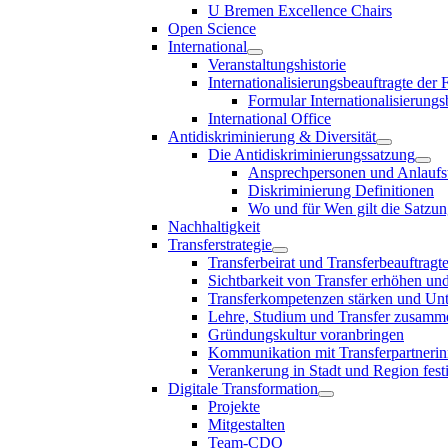
U Bremen Excellence Chairs
Open Science
International
Veranstaltungshistorie
Internationalisierungsbeauftragte der
Formular Internationalisierungs
International Office
Antidiskriminierung & Diversität
Die Antidiskriminierungssatzung
Ansprechpersonen und Anlaufst
Diskriminierung Definitionen
Wo und für Wen gilt die Satzu
Nachhaltigkeit
Transferstrategie
Transferbeirat und Transferbeauftragt
Sichtbarkeit von Transfer erhöhen un
Transferkompetenzen stärken und Unte
Lehre, Studium und Transfer zusam
Gründungskultur voranbringen
Kommunikation mit Transferpartnerinn
Verankerung in Stadt und Region fest
Digitale Transformation
Projekte
Mitgestalten
Team-CDO