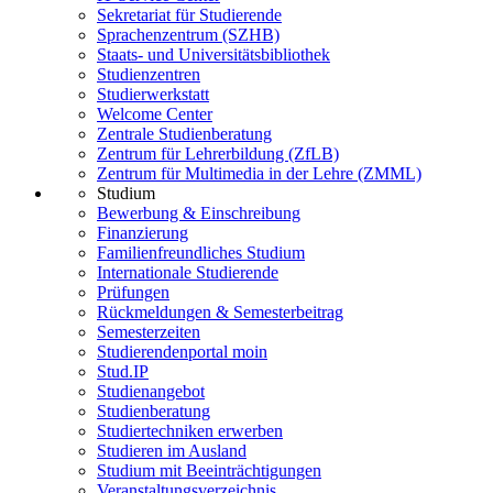
Sekretariat für Studierende
Sprachenzentrum (SZHB)
Staats- und Universitätsbibliothek
Studienzentren
Studierwerkstatt
Welcome Center
Zentrale Studienberatung
Zentrum für Lehrerbildung (ZfLB)
Zentrum für Multimedia in der Lehre (ZMML)
Studium
Bewerbung & Einschreibung
Finanzierung
Familienfreundliches Studium
Internationale Studierende
Prüfungen
Rückmeldungen & Semesterbeitrag
Semesterzeiten
Studierendenportal moin
Stud.IP
Studienangebot
Studienberatung
Studiertechniken erwerben
Studieren im Ausland
Studium mit Beeinträchtigungen
Veranstaltungsverzeichnis