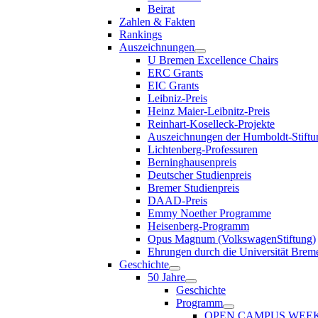
Beirat
Zahlen & Fakten
Rankings
Auszeichnungen
U Bremen Excellence Chairs
ERC Grants
EIC Grants
Leibniz-Preis
Heinz Maier-Leibnitz-Preis
Reinhart-Koselleck-Projekte
Auszeichnungen der Humboldt-Stiftu
Lichtenberg-Professuren
Berninghausenpreis
Deutscher Studienpreis
Bremer Studienpreis
DAAD-Preis
Emmy Noether Programme
Heisenberg-Programm
Opus Magnum (VolkswagenStiftung)
Ehrungen durch die Universität Brem
Geschichte
50 Jahre
Geschichte
Programm
OPEN CAMPUS WEE