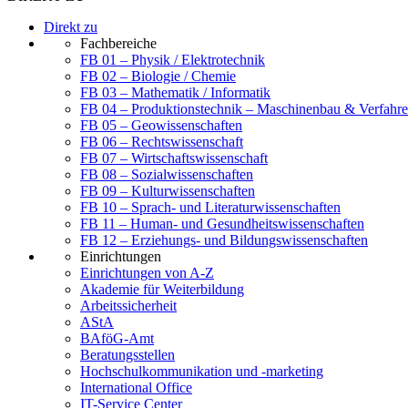
Direkt zu
Fachbereiche
FB 01 – Physik / Elektrotechnik
FB 02 – Biologie / Chemie
FB 03 – Mathematik / Informatik
FB 04 – Produktionstechnik – Maschinenbau & Verfahre
FB 05 – Geowissenschaften
FB 06 – Rechtswissenschaft
FB 07 – Wirtschaftswissenschaft
FB 08 – Sozialwissenschaften
FB 09 – Kulturwissenschaften
FB 10 – Sprach- und Literaturwissenschaften
FB 11 – Human- und Gesundheitswissenschaften
FB 12 – Erziehungs- und Bildungswissenschaften
Einrichtungen
Einrichtungen von A-Z
Akademie für Weiterbildung
Arbeitssicherheit
AStA
BAföG-Amt
Beratungsstellen
Hochschulkommunikation und -marketing
International Office
IT-Service Center