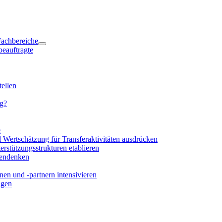
 Fachbereiche
beauftragte
ellen
ng?
e
d Wertschätzung für Transferaktivitäten ausdrücken
rstützungsstrukturen etablieren
mendenken
en und -partnern intensivieren
igen