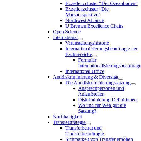
Exzellenzcluster "Der Ozeanboden"
Exzellenzcluster “Die
Marsperspektive”
Northwest Alliance
U Bremen Excellence Chairs
Open Science
International
Veranstaltungshistorie
Internationalisierungsbeauftragte der
Fachbereiche
Formular
Internationalisierungsbeauftragt
International Office
Antidiskriminierung & Diversität
Die Antidiskriminierungssatzung
Ansprechpersonen und
Anlaufstellen
Diskriminierung Definitionen
Wo und für Wen gilt die
Satzung?
Nachhaltigkeit
Transferstrategie
Transferbeirat und
Transferbeauftragte
Sichtbarkeit von Transfer erhöhen