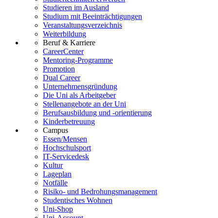
Studieren im Ausland
Studium mit Beeinträchtigungen
Veranstaltungsverzeichnis
Weiterbildung
Beruf & Karriere
CareerCenter
Mentoring-Programme
Promotion
Dual Career
Unternehmensgründung
Die Uni als Arbeitgeber
Stellenangebote an der Uni
Berufsausbildung und -orientierung
Kinderbetreuung
Campus
Essen/Mensen
Hochschulsport
IT-Servicedesk
Kultur
Lageplan
Notfälle
Risiko- und Bedrohungsmanagement
Studentisches Wohnen
Uni-Shop
Uni-Account