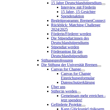
15 Jahre Deutschlandstipendium
Interview mit Förderin
15 Jahre, 15 Gesichter
Spendenaktion
Begleitprogramm: BremenConnect
Rückblick: Matching Challenge
2024/2025
Förderin/Förderer werden
Die Stipendiat:innen des
Deutschlandstipendiums
Stipendiat werden
Förderantrag für das
Deutschlandstipendium
Stiftungsprofessuren
Die Stiftung der Universität Bremen
Canvas for Change
Canvas for Change
Einreichungsformular
Datenschutzerklärung
Über uns
Stifter:in werden
Gemeinsam mehr erreichen -
jetzt spenden!
Geförderte Projekte
Kann Glücksspiel risikoarm