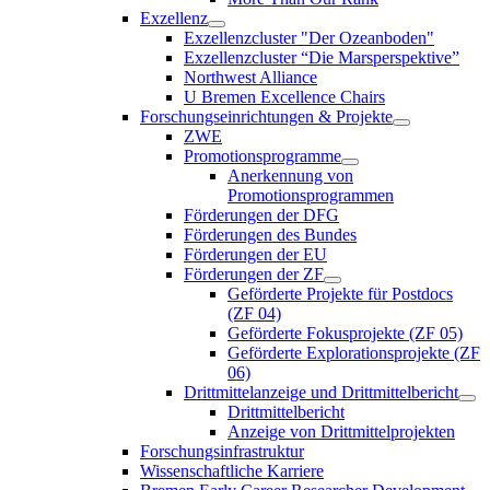
Exzellenz
Exzellenzcluster "Der Ozeanboden"
Exzellenzcluster “Die Marsperspektive”
Northwest Alliance
U Bremen Excellence Chairs
Forschungseinrichtungen & Projekte
ZWE
Promotionsprogramme
Anerkennung von
Promotionsprogrammen
Förderungen der DFG
Förderungen des Bundes
Förderungen der EU
Förderungen der ZF
Geförderte Projekte für Postdocs
(ZF 04)
Geförderte Fokusprojekte (ZF 05)
Geförderte Explorationsprojekte (ZF
06)
Drittmittelanzeige und Drittmittelbericht
Drittmittelbericht
Anzeige von Drittmittelprojekten
Forschungsinfrastruktur
Wissenschaftliche Karriere