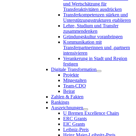
und Wertschätzung für
Transferaktivitäten ausdrücken
Transferkompetenzen stärken und
Unterstützungsstrukturen etablieren
Lehre, Studium und Transfer
zusammendenken
Gründungskultur voranbringen
Kommunikation mit
Transferpartnerinnen und -partnern
intensivieren
Verankerung in Stadt und Region
festigen
Digitale Transformation
Projekte
Mitgestalten
Team-CDO
Beirat
Zahlen & Fakten
Rankings
Auszeichnungen
U Bremen Excellence Chairs
ERC Grants
EIC Grants
Leibniz-Preis
Heinz Maier-Leibnitz-Preis