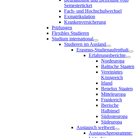
Semesterticket
Fach- und Hochschulwechsel
Exmatrikulation
Krankenversicherung
Prüfungen
Flexibles Studieren
Studium international
Studieren im Ausland
Erasmus-Studienaufenthalt
Erfahrungsberichte
Nordeuropa
Baltische Staaten
Vereinigtes
Königreich
Irland
Benelux Staaten
Mitteleuropa
Frankreich
Iberische
Halbinsel
Südosteuropa
Südeuropa
Austausch weltweit
Austauschprogramme: