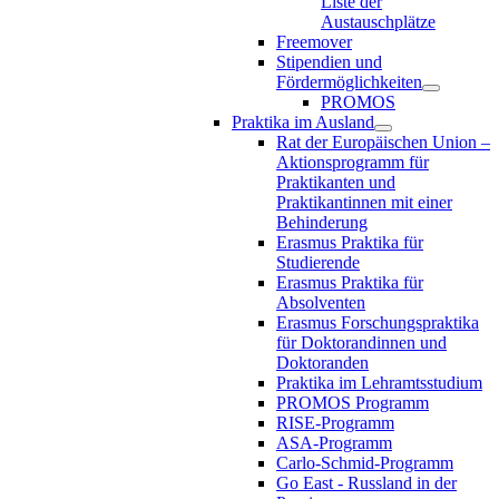
Liste der
Austauschplätze
Freemover
Stipendien und
Fördermöglichkeiten
PROMOS
Praktika im Ausland
Rat der Europäischen Union –
Aktionsprogramm für
Praktikanten und
Praktikantinnen mit einer
Behinderung
Erasmus Praktika für
Studierende
Erasmus Praktika für
Absolventen
Erasmus Forschungspraktika
für Doktorandinnen und
Doktoranden
Praktika im Lehramtsstudium
PROMOS Programm
RISE-Programm
ASA-Programm
Carlo-Schmid-Programm
Go East - Russland in der