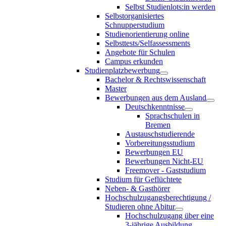
Selbst Studienlots:in werden
Selbstorganisiertes
Schnupperstudium
Studienorientierung online
Selbsttests/Selfassessments
Angebote für Schulen
Campus erkunden
Studienplatzbewerbung
Bachelor & Rechtswissenschaft
Master
Bewerbungen aus dem Ausland
Deutschkenntnisse
Sprachschulen in
Bremen
Austauschstudierende
Vorbereitungsstudium
Bewerbungen EU
Bewerbungen Nicht-EU
Freemover - Gaststudium
Studium für Geflüchtete
Neben- & Gasthörer
Hochschulzugangsberechtigung /
Studieren ohne Abitur
Hochschulzugang über eine
3-jährige Ausbildung