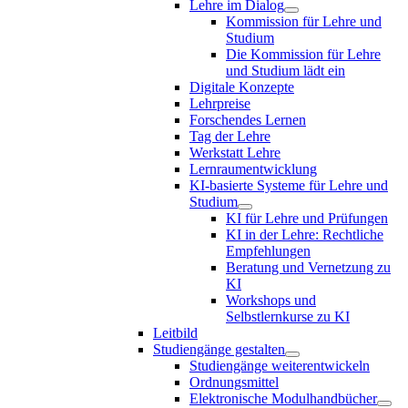
Lehre im Dialog
Kommission für Lehre und
Studium
Die Kommission für Lehre
und Studium lädt ein
Digitale Konzepte
Lehrpreise
Forschendes Lernen
Tag der Lehre
Werkstatt Lehre
Lernraumentwicklung
KI-basierte Systeme für Lehre und
Studium
KI für Lehre und Prüfungen
KI in der Lehre: Rechtliche
Empfehlungen
Beratung und Vernetzung zu
KI
Workshops und
Selbstlernkurse zu KI
Leitbild
Studiengänge gestalten
Studiengänge weiterentwickeln
Ordnungsmittel
Elektronische Modulhandbücher