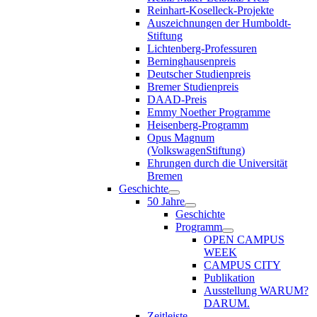
Reinhart-Koselleck-Projekte
Auszeichnungen der Humboldt-
Stiftung
Lichtenberg-Professuren
Berninghausenpreis
Deutscher Studienpreis
Bremer Studienpreis
DAAD-Preis
Emmy Noether Programme
Heisenberg-Programm
Opus Magnum
(VolkswagenStiftung)
Ehrungen durch die Universität
Bremen
Geschichte
50 Jahre
Geschichte
Programm
OPEN CAMPUS
WEEK
CAMPUS CITY
Publikation
Ausstellung WARUM?
DARUM.
Zeitleiste