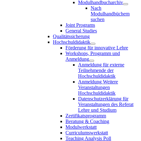
Modulhandbucharchiv
Nach
Modulhandbüchern
suchen
Joint Programs
General Studies
Qualitätssicherung
Hochschuldidaktik
Förderung für innovative Lehre
Workshops, Programm und
Anmeldung
Anmeldung für externe
Teilnehmende der
Hochschuldidaktik
Anmeldung Weitere
Veranstaltungen
Hochschuldidaktik
Datenschutzerklärung für
Veranstaltungen des Referat
Lehre und Studium
Zertifikatsprogramm
Beratung & Coaching
Modulwerkstatt
Curriculumswerkstatt
Teaching Analysis Poll