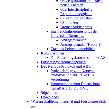
06A Explorationsprojekte zu
neuen Themen
06B Interdisziplinäre
Explorationsprojekte
07 Verbundvorhaben
08 Prämien
Bremer Studienpreis
Internationalisierungsfonds der
Universität Bremen
Antragsformular
Antragsformular (Kopie 1)
Erasmus Lehrendenmobilität
Kommissionen
Die Forschungskommission des AS
Forschungsdatenmanagement
Das Nagoya Protokoll und ABS
Projektabfrage zum Nagoya-
Protokoll und zur EU-ABS-
Verordnung
Informationen zum Datenschutz
gemäß Art. 13 DS-GVO
Stipendien
Downloads
Wissenschaftliche Integrität und Forschungsethik