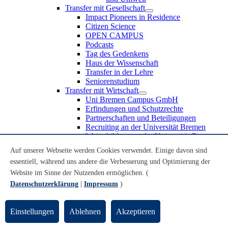
Transfer mit Gesellschaft
Impact Pioneers in Residence
Citizen Science
OPEN CAMPUS
Podcasts
Tag des Gedenkens
Haus der Wissenschaft
Transfer in der Lehre
Seniorenstudium
Transfer mit Wirtschaft
Uni Bremen Campus GmbH
Erfindungen und Schutzrechte
Partnerschaften und Beteiligungen
Recruiting an der Universität Bremen
Weiterbildung an der Universität Bremen
Transfer mit Schule
Auf unserer Webseite werden Cookies verwendet. Einige davon sind
Schülerinnen und Schüler
essentiell, während uns andere die Verbesserung und Optimierung der
MINT-Schnupperstudium
Schulklassen
Website im Sinne der Nutzenden ermöglichen. (
Lehrkräfte
Datenschutzerklärung
|
Impressum
)
Gründungsunterstützung
UniTransfer - Servicestelle für Transferaktivitäten
Einstellungen
Ablehnen
Akzeptieren
Transfermagazin der Universität Bremen
Transferpreis der Universität Bremen