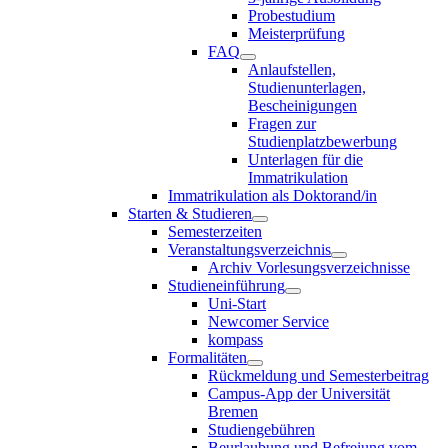
Probestudium
Meisterprüfung
FAQ
Anlaufstellen,
Studienunterlagen,
Bescheinigungen
Fragen zur
Studienplatzbewerbung
Unterlagen für die
Immatrikulation
Immatrikulation als Doktorand/in
Starten & Studieren
Semesterzeiten
Veranstaltungsverzeichnis
Archiv Vorlesungsverzeichnisse
Studieneinführung
Uni-Start
Newcomer Service
kompass
Formalitäten
Rückmeldung und Semesterbeitrag
Campus-App der Universität
Bremen
Studiengebühren
Beurlaubung und Befreiung vom