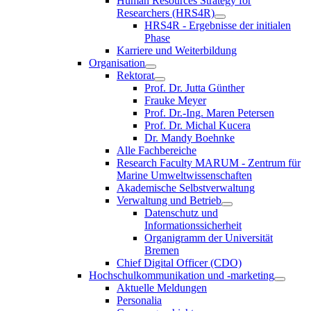
Human Resources Strategy for
Researchers (HRS4R)
HRS4R - Ergebnisse der initialen
Phase
Karriere und Weiterbildung
Organisation
Rektorat
Prof. Dr. Jutta Günther
Frauke Meyer
Prof. Dr.-Ing. Maren Petersen
Prof. Dr. Michal Kucera
Dr. Mandy Boehnke
Alle Fachbereiche
Research Faculty MARUM - Zentrum für
Marine Umweltwissenschaften
Akademische Selbstverwaltung
Verwaltung und Betrieb
Datenschutz und
Informationssicherheit
Organigramm der Universität
Bremen
Chief Digital Officer (CDO)
Hochschulkommunikation und -marketing
Aktuelle Meldungen
Personalia