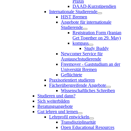
Praxis
DAAD-Kurzstipendien
Internationale Studierende
HIST Bremen
Angebote für internationale
Studierende
Registration Form (Iranian
Get Together on 29. May)
kompass
Study Buddy
Newcomer Service für
Austauschstudierende
Freemover - Gaststudium an der
Universität Bremen
Geflüchtete
Praxisorientiert studieren
Fächerübergreifende Angebote
Wissenschaftliches Schreiben
Studieren und dann?
Sich weiterbilden
Beratungsangebote
Gut lehren und lernen
Lehrprofil entwickeln
Transdisziplinarität
Open Educational Resources