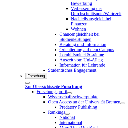
Bewerbung
Verbesserung der
Durchschnittsnote/Wartezeit
Nachteilsausgleich bei
Finanzen
Wohnen
Chancengleichheit bei
Studienleistungen
Beratung und Information
Orientierung auf dem Campus
Lernhilfsmittel & -räume
Auszeit vom Uni-Alltag
Information für Lehrende
Studentisches Engagement
Forschung
Zur Übersichtsseite
Forschung
Forschungsprofil
Wissenschaftsschwerpunkte
Open Access an der Universität Bremen
Predatory Publishing
Rankings
National
International
More Than Our Rank