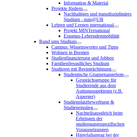
Information & Material
Projekte fördern
Nachhaltiges und transdisziplinäres
Studium - nuts@UB
Lehren und Lernen international
Projekt MINTernational
Erasmus-Lehrendenmobilität
Rund ums Studium
Campus: Wissenswertes und Tipps
Wohnen in Bremen
Studienfinanzierung und Jobben
Familienfreundliches Studium
Studieren mit Beeinträchtigung
Studentische Gruppenangebote
Gesprächsgruppe für
Studierende aus dem
Autismusspektrum (z.B.
Asperger)
Studienplatzbewerbung &
Studieneinstieg
Nachteilsausgleich beim
Erbringen der
studiengangsspezifischen
Voraussetzungen
Härtefallantrag bei der