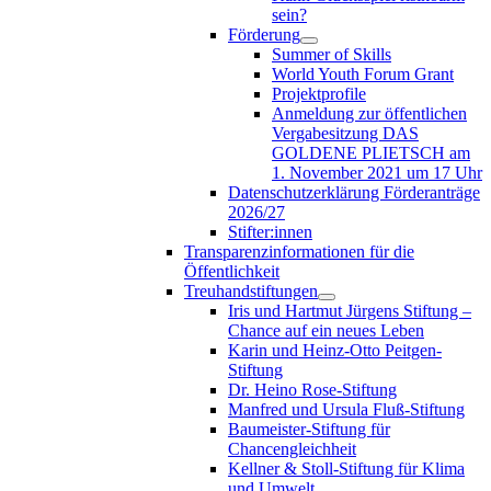
sein?
Förderung
Summer of Skills
World Youth Forum Grant
Projektprofile
Anmeldung zur öffentlichen
Vergabesitzung DAS
GOLDENE PLIETSCH am
1. November 2021 um 17 Uhr
Datenschutzerklärung Förderanträge
2026/27
Stifter:innen
Transparenzinformationen für die
Öffentlichkeit
Treuhandstiftungen
Iris und Hartmut Jürgens Stiftung –
Chance auf ein neues Leben
Karin und Heinz-Otto Peitgen-
Stiftung
Dr. Heino Rose-Stiftung
Manfred und Ursula Fluß-Stiftung
Baumeister-Stiftung für
Chancengleichheit
Kellner & Stoll-Stiftung für Klima
und Umwelt