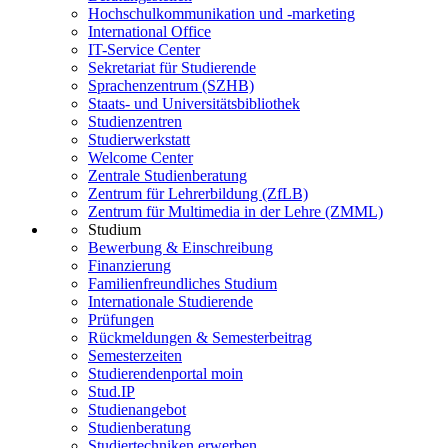
Hochschulkommunikation und -marketing
International Office
IT-Service Center
Sekretariat für Studierende
Sprachenzentrum (SZHB)
Staats- und Universitätsbibliothek
Studienzentren
Studierwerkstatt
Welcome Center
Zentrale Studienberatung
Zentrum für Lehrerbildung (ZfLB)
Zentrum für Multimedia in der Lehre (ZMML)
Studium
Bewerbung & Einschreibung
Finanzierung
Familienfreundliches Studium
Internationale Studierende
Prüfungen
Rückmeldungen & Semesterbeitrag
Semesterzeiten
Studierendenportal moin
Stud.IP
Studienangebot
Studienberatung
Studiertechniken erwerben