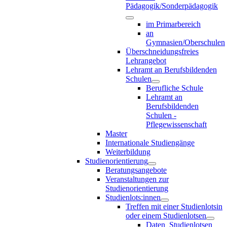
Pädagogik/Sonderpädagogik
im Primarbereich
an
Gymnasien/Oberschulen
Überschneidungsfreies
Lehrangebot
Lehramt an Berufsbildenden
Schulen
Berufliche Schule
Lehramt an
Berufsbildenden
Schulen -
Pflegewissenschaft
Master
Internationale Studiengänge
Weiterbildung
Studienorientierung
Beratungsangebote
Veranstaltungen zur
Studienorientierung
Studienlots:innen
Treffen mit einer Studienlotsin
oder einem Studienlotsen
Daten_Studienlotsen