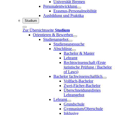
Universität Bremen
Personalentwicklung
Erasmus-Personalmobilität
Ausbildung und Praktika
Studium
Zur Übersichtsseite
Studium
Orientieren & Bewerben
Studienangebot
Studiengangssuche
Abschlüsse
Bachelor & Master
Lehramt
Rechtswissenschaft (Erste
juristische Prüfung / Bachelor
of Laws)
Bachelor fachwissenschaftlich
Vollfach-Bachelor
Zwei-Fächer-Bachelor
Überschneidungsfreies
Lehrangebot
Lehramt
Grundschule
Gymnasium/Oberschule
Inklusive