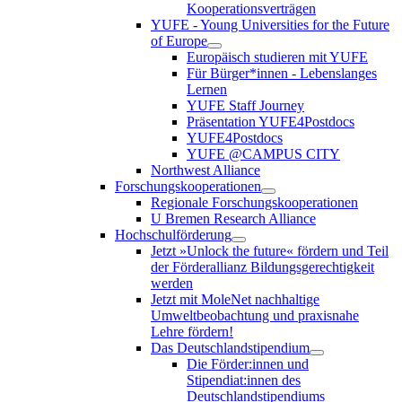
Kooperationsverträgen
YUFE - Young Universities for the Future
of Europe
Europäisch studieren mit YUFE
Für Bürger*innen - Lebenslanges
Lernen
YUFE Staff Journey
Präsentation YUFE4Postdocs
YUFE4Postdocs
YUFE @CAMPUS CITY
Northwest Alliance
Forschungskooperationen
Regionale Forschungskooperationen
U Bremen Research Alliance
Hochschulförderung
Jetzt »Unlock the future« fördern und Teil
der Förderallianz Bildungsgerechtigkeit
werden
Jetzt mit MoleNet nachhaltige
Umweltbeobachtung und praxisnahe
Lehre fördern!
Das Deutschlandstipendium
Die Förder:innen und
Stipendiat:innen des
Deutschlandstipendiums