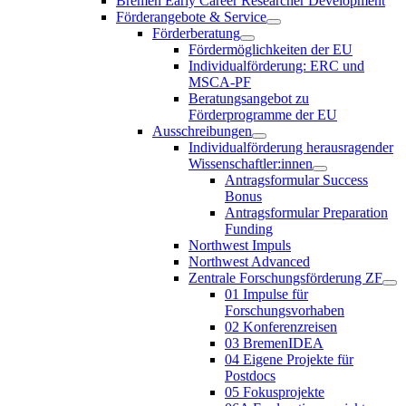
Bremen Early Career Researcher Development
Förderangebote & Service
Förderberatung
Fördermöglichkeiten der EU
Individualförderung: ERC und
MSCA-PF
Beratungsangebot zu
Förderprogramme der EU
Ausschreibungen
Individualförderung herausragender
Wissenschaftler:innen
Antragsformular Success
Bonus
Antragsformular Preparation
Funding
Northwest Impuls
Northwest Advanced
Zentrale Forschungsförderung ZF
01 Impulse für
Forschungsvorhaben
02 Konferenzreisen
03 BremenIDEA
04 Eigene Projekte für
Postdocs
05 Fokusprojekte