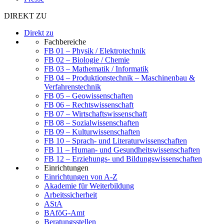
DIREKT ZU
Direkt zu
Fachbereiche
FB 01 – Physik / Elektrotechnik
FB 02 – Biologie / Chemie
FB 03 – Mathematik / Informatik
FB 04 – Produktionstechnik – Maschinenbau &
Verfahrenstechnik
FB 05 – Geowissenschaften
FB 06 – Rechtswissenschaft
FB 07 – Wirtschaftswissenschaft
FB 08 – Sozialwissenschaften
FB 09 – Kulturwissenschaften
FB 10 – Sprach- und Literaturwissenschaften
FB 11 – Human- und Gesundheitswissenschaften
FB 12 – Erziehungs- und Bildungswissenschaften
Einrichtungen
Einrichtungen von A-Z
Akademie für Weiterbildung
Arbeitssicherheit
AStA
BAföG-Amt
Beratungsstellen