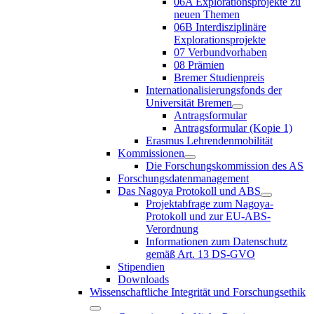
06A Explorationsprojekte zu
neuen Themen
06B Interdisziplinäre
Explorationsprojekte
07 Verbundvorhaben
08 Prämien
Bremer Studienpreis
Internationalisierungsfonds der
Universität Bremen
Antragsformular
Antragsformular (Kopie 1)
Erasmus Lehrendenmobilität
Kommissionen
Die Forschungskommission des AS
Forschungsdatenmanagement
Das Nagoya Protokoll und ABS
Projektabfrage zum Nagoya-
Protokoll und zur EU-ABS-
Verordnung
Informationen zum Datenschutz
gemäß Art. 13 DS-GVO
Stipendien
Downloads
Wissenschaftliche Integrität und Forschungsethik