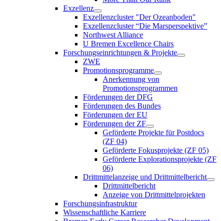
Exzellenz
Exzellenzcluster "Der Ozeanboden"
Exzellenzcluster “Die Marsperspektive”
Northwest Alliance
U Bremen Excellence Chairs
Forschungseinrichtungen & Projekte
ZWE
Promotionsprogramme
Anerkennung von
Promotionsprogrammen
Förderungen der DFG
Förderungen des Bundes
Förderungen der EU
Förderungen der ZF
Geförderte Projekte für Postdocs
(ZF 04)
Geförderte Fokusprojekte (ZF 05)
Geförderte Explorationsprojekte (ZF
06)
Drittmittelanzeige und Drittmittelbericht
Drittmittelbericht
Anzeige von Drittmittelprojekten
Forschungsinfrastruktur
Wissenschaftliche Karriere