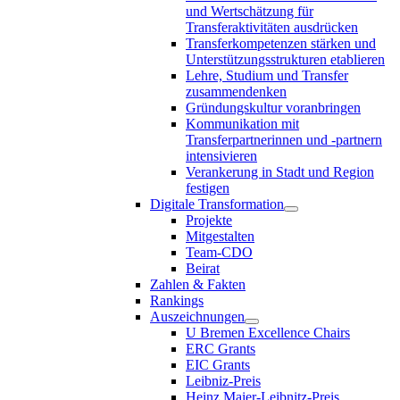
und Wertschätzung für
Transferaktivitäten ausdrücken
Transferkompetenzen stärken und
Unterstützungsstrukturen etablieren
Lehre, Studium und Transfer
zusammendenken
Gründungskultur voranbringen
Kommunikation mit
Transferpartnerinnen und -partnern
intensivieren
Verankerung in Stadt und Region
festigen
Digitale Transformation
Projekte
Mitgestalten
Team-CDO
Beirat
Zahlen & Fakten
Rankings
Auszeichnungen
U Bremen Excellence Chairs
ERC Grants
EIC Grants
Leibniz-Preis
Heinz Maier-Leibnitz-Preis