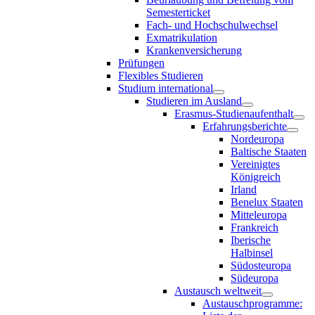
Semesterticket
Fach- und Hochschulwechsel
Exmatrikulation
Krankenversicherung
Prüfungen
Flexibles Studieren
Studium international
Studieren im Ausland
Erasmus-Studienaufenthalt
Erfahrungsberichte
Nordeuropa
Baltische Staaten
Vereinigtes
Königreich
Irland
Benelux Staaten
Mitteleuropa
Frankreich
Iberische
Halbinsel
Südosteuropa
Südeuropa
Austausch weltweit
Austauschprogramme: