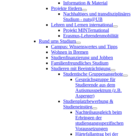
Information & Material
Projekte fördern
Nachhaltiges und transdisziplinäres
Studium - nuts@UB
Lehren und Lernen international
Projekt MINTernational
Erasmus-Lehrendenmobilität
Rund ums Studium
Campus: Wissenswertes und Tipps
Wohnen in Bremen
Studienfinanzierung und Jobben
Familienfreundliches Studium
Studieren mit Beeinträchtigung
Studentische Gruppenangebote
Gesprächsgruppe für
Studierende aus dem
Autismusspektrum (z.B.
Asperger)
Studienplatzbewerbung &
Studieneinstieg
Nachteilsausgleich beim
Erbringen der
studiengangsspezifischen
Voraussetzungen
Härtefallantrag bei der