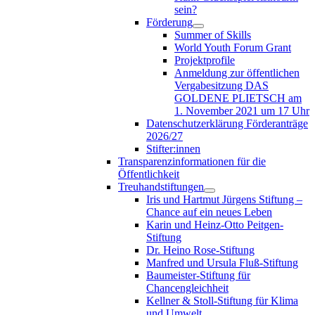
sein?
Förderung
Summer of Skills
World Youth Forum Grant
Projektprofile
Anmeldung zur öffentlichen
Vergabesitzung DAS
GOLDENE PLIETSCH am
1. November 2021 um 17 Uhr
Datenschutzerklärung Förderanträge
2026/27
Stifter:innen
Transparenzinformationen für die
Öffentlichkeit
Treuhandstiftungen
Iris und Hartmut Jürgens Stiftung –
Chance auf ein neues Leben
Karin und Heinz-Otto Peitgen-
Stiftung
Dr. Heino Rose-Stiftung
Manfred und Ursula Fluß-Stiftung
Baumeister-Stiftung für
Chancengleichheit
Kellner & Stoll-Stiftung für Klima
und Umwelt