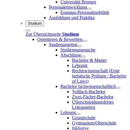
Universität Bremen
Personalentwicklung
Erasmus-Personalmobilität
Ausbildung und Praktika
Studium
Zur Übersichtsseite
Studium
Orientieren & Bewerben
Studienangebot
Studiengangssuche
Abschlüsse
Bachelor & Master
Lehramt
Rechtswissenschaft (Erste
juristische Prüfung / Bachelor
of Laws)
Bachelor fachwissenschaftlich
Vollfach-Bachelor
Zwei-Fächer-Bachelor
Überschneidungsfreies
Lehrangebot
Lehramt
Grundschule
Gymnasium/Oberschule
Inklusive