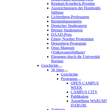
Reinhart-Koselleck-Projekte
Auszeichnungen der Humboldt-
Stiftung
Lichtenberg-Professuren
Berninghausenpreis
Deutscher Studienpreis
Bremer Studienpreis
DAAD-Preis
Emmy Noether Programme
Heisenberg-Programm
Opus Magnum
(VolkswagenStiftung)
Ehrungen durch die Universität
Bremen
Geschichte
50 Jahre
Geschichte
Programm
OPEN CAMPUS
WEEK
CAMPUS CITY
Publikation
Ausstellung WARUM?
DARUM.
Zeitleiste