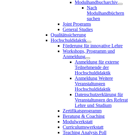
Modulhandbucharchiv
Nach
Modulhandbüchern
suchen
Joint Programs
General Studies
Qualitätssicherung
Hochschuldidaktik
Förderung für innovative Lehre
Workshops, Programm und
Anmeldung
Anmeldung für externe
Teilnehmende der
Hochschuldidaktik
Anmeldung Weitere
Veranstaltungen
Hochschuldidaktik
Datenschutzerklärung für
Veranstaltungen des Referat
Lehre und Studium
Zertifikatsprogramm
Beratung & Coaching
Modulwerkstatt
Curriculumswerkstatt
Teaching Analysis Poll