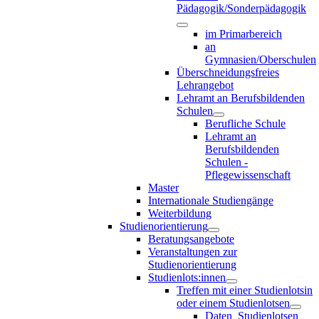
Pädagogik/Sonderpädagogik
im Primarbereich
an
Gymnasien/Oberschulen
Überschneidungsfreies
Lehrangebot
Lehramt an Berufsbildenden
Schulen
Berufliche Schule
Lehramt an
Berufsbildenden
Schulen -
Pflegewissenschaft
Master
Internationale Studiengänge
Weiterbildung
Studienorientierung
Beratungsangebote
Veranstaltungen zur
Studienorientierung
Studienlots:innen
Treffen mit einer Studienlotsin
oder einem Studienlotsen
Daten_Studienlotsen