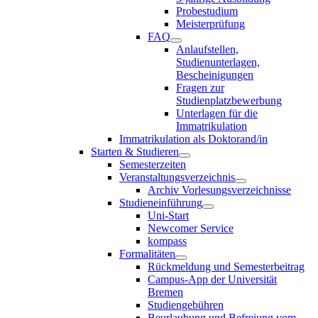
Probestudium
Meisterprüfung
FAQ
Anlaufstellen,
Studienunterlagen,
Bescheinigungen
Fragen zur
Studienplatzbewerbung
Unterlagen für die
Immatrikulation
Immatrikulation als Doktorand/in
Starten & Studieren
Semesterzeiten
Veranstaltungsverzeichnis
Archiv Vorlesungsverzeichnisse
Studieneinführung
Uni-Start
Newcomer Service
kompass
Formalitäten
Rückmeldung und Semesterbeitrag
Campus-App der Universität
Bremen
Studiengebühren
Beurlaubung und Befreiung vom