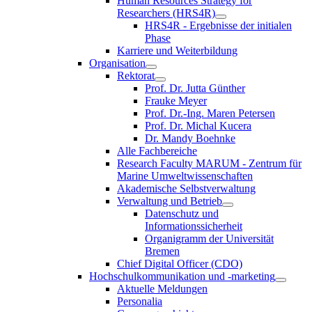
Human Resources Strategy for
Researchers (HRS4R)
HRS4R - Ergebnisse der initialen
Phase
Karriere und Weiterbildung
Organisation
Rektorat
Prof. Dr. Jutta Günther
Frauke Meyer
Prof. Dr.-Ing. Maren Petersen
Prof. Dr. Michal Kucera
Dr. Mandy Boehnke
Alle Fachbereiche
Research Faculty MARUM - Zentrum für
Marine Umweltwissenschaften
Akademische Selbstverwaltung
Verwaltung und Betrieb
Datenschutz und
Informationssicherheit
Organigramm der Universität
Bremen
Chief Digital Officer (CDO)
Hochschulkommunikation und -marketing
Aktuelle Meldungen
Personalia