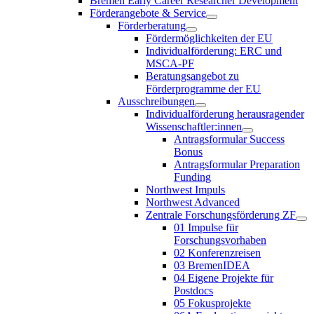
Bremen Early Career Researcher Development
Förderangebote & Service
Förderberatung
Fördermöglichkeiten der EU
Individualförderung: ERC und
MSCA-PF
Beratungsangebot zu
Förderprogramme der EU
Ausschreibungen
Individualförderung herausragender
Wissenschaftler:innen
Antragsformular Success
Bonus
Antragsformular Preparation
Funding
Northwest Impuls
Northwest Advanced
Zentrale Forschungsförderung ZF
01 Impulse für
Forschungsvorhaben
02 Konferenzreisen
03 BremenIDEA
04 Eigene Projekte für
Postdocs
05 Fokusprojekte