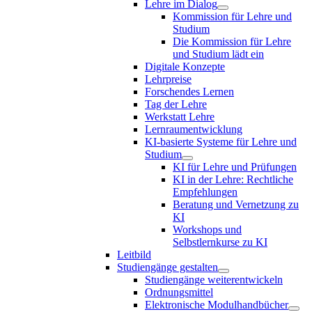
Lehre im Dialog
Kommission für Lehre und
Studium
Die Kommission für Lehre
und Studium lädt ein
Digitale Konzepte
Lehrpreise
Forschendes Lernen
Tag der Lehre
Werkstatt Lehre
Lernraumentwicklung
KI-basierte Systeme für Lehre und
Studium
KI für Lehre und Prüfungen
KI in der Lehre: Rechtliche
Empfehlungen
Beratung und Vernetzung zu
KI
Workshops und
Selbstlernkurse zu KI
Leitbild
Studiengänge gestalten
Studiengänge weiterentwickeln
Ordnungsmittel
Elektronische Modulhandbücher