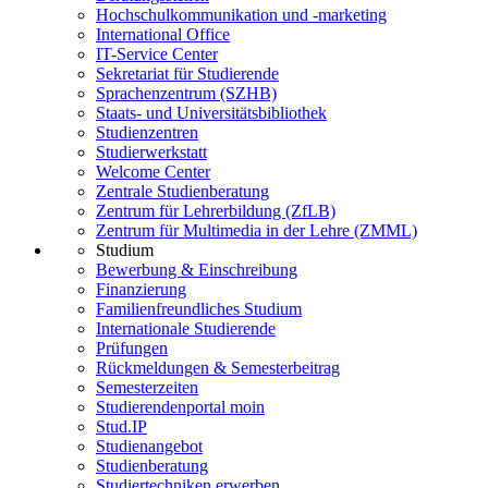
Hochschulkommunikation und -marketing
International Office
IT-Service Center
Sekretariat für Studierende
Sprachenzentrum (SZHB)
Staats- und Universitätsbibliothek
Studienzentren
Studierwerkstatt
Welcome Center
Zentrale Studienberatung
Zentrum für Lehrerbildung (ZfLB)
Zentrum für Multimedia in der Lehre (ZMML)
Studium
Bewerbung & Einschreibung
Finanzierung
Familienfreundliches Studium
Internationale Studierende
Prüfungen
Rückmeldungen & Semesterbeitrag
Semesterzeiten
Studierendenportal moin
Stud.IP
Studienangebot
Studienberatung
Studiertechniken erwerben