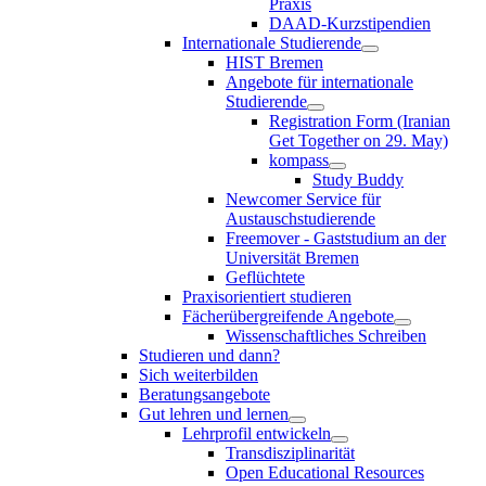
Praxis
DAAD-Kurzstipendien
Internationale Studierende
HIST Bremen
Angebote für internationale
Studierende
Registration Form (Iranian
Get Together on 29. May)
kompass
Study Buddy
Newcomer Service für
Austauschstudierende
Freemover - Gaststudium an der
Universität Bremen
Geflüchtete
Praxisorientiert studieren
Fächerübergreifende Angebote
Wissenschaftliches Schreiben
Studieren und dann?
Sich weiterbilden
Beratungsangebote
Gut lehren und lernen
Lehrprofil entwickeln
Transdisziplinarität
Open Educational Resources