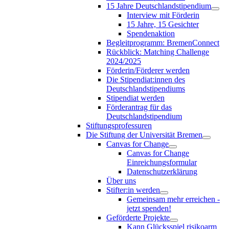
15 Jahre Deutschlandstipendium
Interview mit Förderin
15 Jahre, 15 Gesichter
Spendenaktion
Begleitprogramm: BremenConnect
Rückblick: Matching Challenge
2024/2025
Förderin/Förderer werden
Die Stipendiat:innen des
Deutschlandstipendiums
Stipendiat werden
Förderantrag für das
Deutschlandstipendium
Stiftungsprofessuren
Die Stiftung der Universität Bremen
Canvas for Change
Canvas for Change
Einreichungsformular
Datenschutzerklärung
Über uns
Stifter:in werden
Gemeinsam mehr erreichen -
jetzt spenden!
Geförderte Projekte
Kann Glücksspiel risikoarm