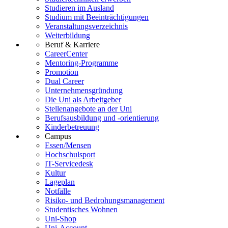
Studieren im Ausland
Studium mit Beeinträchtigungen
Veranstaltungsverzeichnis
Weiterbildung
Beruf & Karriere
CareerCenter
Mentoring-Programme
Promotion
Dual Career
Unternehmensgründung
Die Uni als Arbeitgeber
Stellenangebote an der Uni
Berufsausbildung und -orientierung
Kinderbetreuung
Campus
Essen/Mensen
Hochschulsport
IT-Servicedesk
Kultur
Lageplan
Notfälle
Risiko- und Bedrohungsmanagement
Studentisches Wohnen
Uni-Shop
Uni-Account