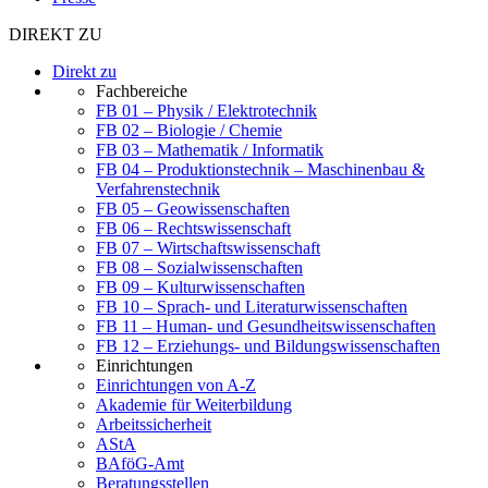
DIREKT ZU
Direkt zu
Fachbereiche
FB 01 – Physik / Elektrotechnik
FB 02 – Biologie / Chemie
FB 03 – Mathematik / Informatik
FB 04 – Produktionstechnik – Maschinenbau &
Verfahrenstechnik
FB 05 – Geowissenschaften
FB 06 – Rechtswissenschaft
FB 07 – Wirtschaftswissenschaft
FB 08 – Sozialwissenschaften
FB 09 – Kulturwissenschaften
FB 10 – Sprach- und Literaturwissenschaften
FB 11 – Human- und Gesundheitswissenschaften
FB 12 – Erziehungs- und Bildungswissenschaften
Einrichtungen
Einrichtungen von A-Z
Akademie für Weiterbildung
Arbeitssicherheit
AStA
BAföG-Amt
Beratungsstellen