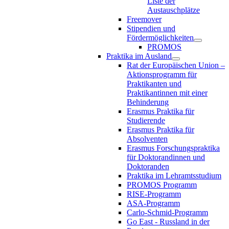
Liste der
Austauschplätze
Freemover
Stipendien und
Fördermöglichkeiten
PROMOS
Praktika im Ausland
Rat der Europäischen Union –
Aktionsprogramm für
Praktikanten und
Praktikantinnen mit einer
Behinderung
Erasmus Praktika für
Studierende
Erasmus Praktika für
Absolventen
Erasmus Forschungspraktika
für Doktorandinnen und
Doktoranden
Praktika im Lehramtsstudium
PROMOS Programm
RISE-Programm
ASA-Programm
Carlo-Schmid-Programm
Go East - Russland in der