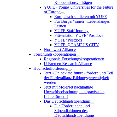
Kooperationsverträgen
YUFE - Young Universities for the Future
of Europe
Europäisch studieren mit YUFE
Für Bürger*innen - Lebenslanges
Lernen
YUFE Staff Journey
Präsentation YUFE4Postdocs
YUFE4Postdocs
YUFE @CAMPUS CITY
Northwest Alliance
Forschungskooperationen
Regionale Forschungskooperationen
U Bremen Research Alliance
Hochschulförderung
Jetzt »Unlock the future« fördern und Teil
der Förderallianz Bildungsgerechtigkeit
werden
Jetzt mit MoleNet nachhaltige
Umweltbeobachtung und praxisnahe
Lehre fördern!
Das Deutschlandstipendium
Die Förder:innen und
Stipendiat:innen des
Deutschlandstipendiums