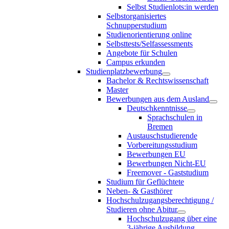
Selbst Studienlots:in werden
Selbstorganisiertes
Schnupperstudium
Studienorientierung online
Selbsttests/Selfassessments
Angebote für Schulen
Campus erkunden
Studienplatzbewerbung
Bachelor & Rechtswissenschaft
Master
Bewerbungen aus dem Ausland
Deutschkenntnisse
Sprachschulen in
Bremen
Austauschstudierende
Vorbereitungsstudium
Bewerbungen EU
Bewerbungen Nicht-EU
Freemover - Gaststudium
Studium für Geflüchtete
Neben- & Gasthörer
Hochschulzugangsberechtigung /
Studieren ohne Abitur
Hochschulzugang über eine
3-jährige Ausbildung