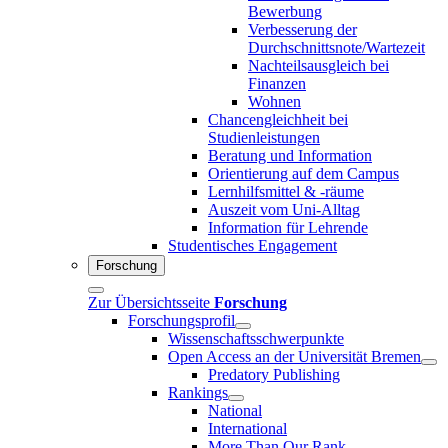
Bewerbung
Verbesserung der
Durchschnittsnote/Wartezeit
Nachteilsausgleich bei
Finanzen
Wohnen
Chancengleichheit bei
Studienleistungen
Beratung und Information
Orientierung auf dem Campus
Lernhilfsmittel & -räume
Auszeit vom Uni-Alltag
Information für Lehrende
Studentisches Engagement
Forschung
Zur Übersichtsseite
Forschung
Forschungsprofil
Wissenschaftsschwerpunkte
Open Access an der Universität Bremen
Predatory Publishing
Rankings
National
International
More Than Our Rank