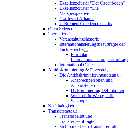
Exzellenzcluster "Der Ozeanboden"
Exzellenzcluster “Die
Marsperspektive”
Northwest Alliance
U Bremen Excellence Chairs
Open Science
International
Veranstaltungshistorie
Internationalisierungsbeauftragte der
Fachbereiche
Formular
Internationalisierungsbeauftragt
International Office
Antidiskriminierung & Diversität
Die Antidiskriminierungssatzung
Ansprechpersonen und
Anlaufstellen
Diskriminierung Definitionen
Wo und für Wen gilt die
Satzung?
Nachhaltigkeit
Transferstrategie
Transferbeirat und
Transferbeauftragte
Sichtbarkeit von Transfer erhöhen