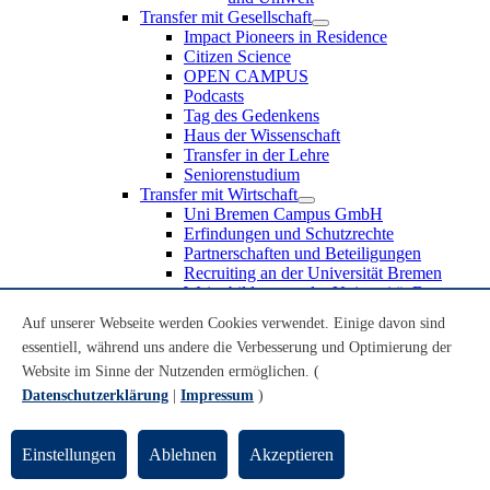
Transfer mit Gesellschaft
Impact Pioneers in Residence
Citizen Science
OPEN CAMPUS
Podcasts
Tag des Gedenkens
Haus der Wissenschaft
Transfer in der Lehre
Seniorenstudium
Transfer mit Wirtschaft
Uni Bremen Campus GmbH
Erfindungen und Schutzrechte
Partnerschaften und Beteiligungen
Recruiting an der Universität Bremen
Weiterbildung an der Universität Bremen
Transfer mit Schule
Auf unserer Webseite werden Cookies verwendet. Einige davon sind
Schülerinnen und Schüler
essentiell, während uns andere die Verbesserung und Optimierung der
MINT-Schnupperstudium
Schulklassen
Website im Sinne der Nutzenden ermöglichen. (
Lehrkräfte
Datenschutzerklärung
|
Impressum
)
Gründungsunterstützung
UniTransfer - Servicestelle für Transferaktivitäten
Einstellungen
Ablehnen
Akzeptieren
Transfermagazin der Universität Bremen
Transferpreis der Universität Bremen