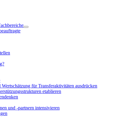
 Fachbereiche
beauftragte
ellen
ng?
e
d Wertschätzung für Transferaktivitäten ausdrücken
rstützungsstrukturen etablieren
mendenken
en und -partnern intensivieren
igen