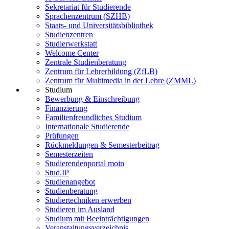
Sekretariat für Studierende
Sprachenzentrum (SZHB)
Staats- und Universitätsbibliothek
Studienzentren
Studierwerkstatt
Welcome Center
Zentrale Studienberatung
Zentrum für Lehrerbildung (ZfLB)
Zentrum für Multimedia in der Lehre (ZMML)
Studium
Bewerbung & Einschreibung
Finanzierung
Familienfreundliches Studium
Internationale Studierende
Prüfungen
Rückmeldungen & Semesterbeitrag
Semesterzeiten
Studierendenportal moin
Stud.IP
Studienangebot
Studienberatung
Studiertechniken erwerben
Studieren im Ausland
Studium mit Beeinträchtigungen
Veranstaltungsverzeichnis