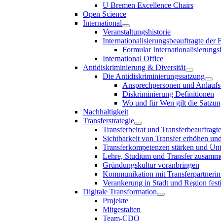
U Bremen Excellence Chairs
Open Science
International
Veranstaltungshistorie
Internationalisierungsbeauftragte der
Formular Internationalisierungs
International Office
Antidiskriminierung & Diversität
Die Antidiskriminierungssatzung
Ansprechpersonen und Anlaufst
Diskriminierung Definitionen
Wo und für Wen gilt die Satzu
Nachhaltigkeit
Transferstrategie
Transferbeirat und Transferbeauftragt
Sichtbarkeit von Transfer erhöhen un
Transferkompetenzen stärken und Unte
Lehre, Studium und Transfer zusam
Gründungskultur voranbringen
Kommunikation mit Transferpartnerinn
Verankerung in Stadt und Region fest
Digitale Transformation
Projekte
Mitgestalten
Team-CDO