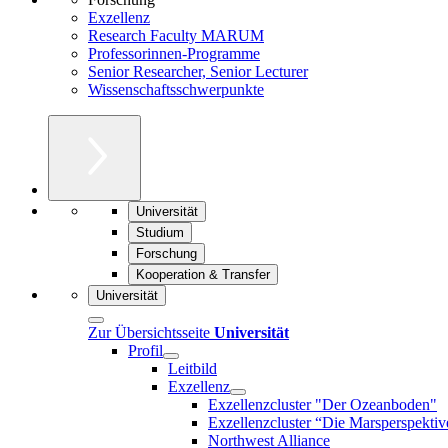
Exzellenz
Research Faculty MARUM
Professorinnen-Programme
Senior Researcher, Senior Lecturer
Wissenschaftsschwerpunkte
Universität
Studium
Forschung
Kooperation & Transfer
Universität
Zur Übersichtsseite
Universität
Profil
Leitbild
Exzellenz
Exzellenzcluster "Der Ozeanboden"
Exzellenzcluster “Die Marsperspektiv
Northwest Alliance