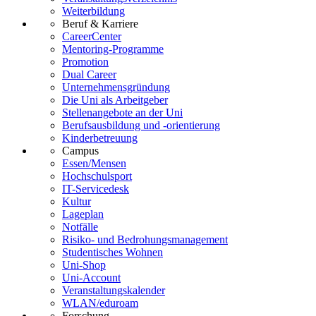
Weiterbildung
Beruf & Karriere
CareerCenter
Mentoring-Programme
Promotion
Dual Career
Unternehmensgründung
Die Uni als Arbeitgeber
Stellenangebote an der Uni
Berufsausbildung und -orientierung
Kinderbetreuung
Campus
Essen/Mensen
Hochschulsport
IT-Servicedesk
Kultur
Lageplan
Notfälle
Risiko- und Bedrohungsmanagement
Studentisches Wohnen
Uni-Shop
Uni-Account
Veranstaltungskalender
WLAN/eduroam
Forschung