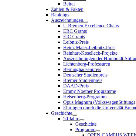
Beirat
Zahlen & Fakten
Rankings
Auszeichnungen
U Bremen Excellence Chairs
ERC Grants
EIC Grants
Leibniz-Preis
Heinz Maier-Leibnitz-Preis
Reinhart-Koselleck-Projekte
Auszeichnungen der Humboldt-Stiftu
Lichtenberg-Professuren
Berninghausenpreis
Deutscher Studienpreis
Bremer Studienpreis
DAAD-Preis
Emmy Noether Programme
Heisenberg-Programm
Opus Magnum (VolkswagenStiftung)
Ehrungen durch die Universität Brem
Geschichte
50 Jahre
Geschichte
Programm
OPEN CAMPUS WEE