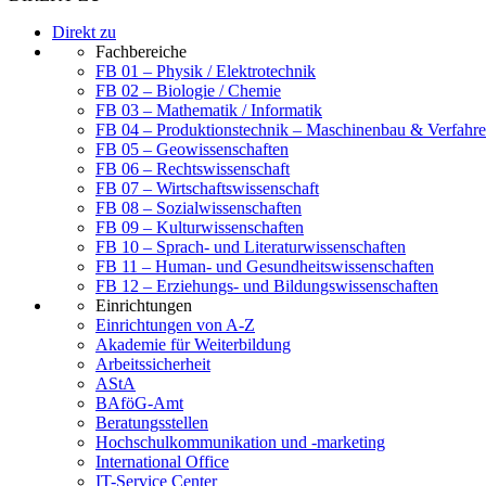
Direkt zu
Fachbereiche
FB 01 – Physik / Elektrotechnik
FB 02 – Biologie / Chemie
FB 03 – Mathematik / Informatik
FB 04 – Produktionstechnik – Maschinenbau & Verfahre
FB 05 – Geowissenschaften
FB 06 – Rechtswissenschaft
FB 07 – Wirtschaftswissenschaft
FB 08 – Sozialwissenschaften
FB 09 – Kulturwissenschaften
FB 10 – Sprach- und Literaturwissenschaften
FB 11 – Human- und Gesundheitswissenschaften
FB 12 – Erziehungs- und Bildungswissenschaften
Einrichtungen
Einrichtungen von A-Z
Akademie für Weiterbildung
Arbeitssicherheit
AStA
BAföG-Amt
Beratungsstellen
Hochschulkommunikation und -marketing
International Office
IT-Service Center