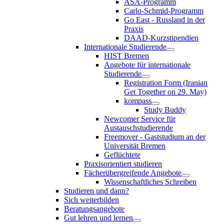
ASA-Programm
Carlo-Schmid-Programm
Go East - Russland in der
Praxis
DAAD-Kurzstipendien
Internationale Studierende
HIST Bremen
Angebote für internationale
Studierende
Registration Form (Iranian
Get Together on 29. May)
kompass
Study Buddy
Newcomer Service für
Austauschstudierende
Freemover - Gaststudium an der
Universität Bremen
Geflüchtete
Praxisorientiert studieren
Fächerübergreifende Angebote
Wissenschaftliches Schreiben
Studieren und dann?
Sich weiterbilden
Beratungsangebote
Gut lehren und lernen