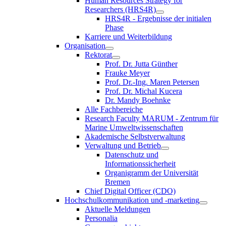
Human Resources Strategy for
Researchers (HRS4R)
HRS4R - Ergebnisse der initialen
Phase
Karriere und Weiterbildung
Organisation
Rektorat
Prof. Dr. Jutta Günther
Frauke Meyer
Prof. Dr.-Ing. Maren Petersen
Prof. Dr. Michal Kucera
Dr. Mandy Boehnke
Alle Fachbereiche
Research Faculty MARUM - Zentrum für
Marine Umweltwissenschaften
Akademische Selbstverwaltung
Verwaltung und Betrieb
Datenschutz und
Informationssicherheit
Organigramm der Universität
Bremen
Chief Digital Officer (CDO)
Hochschulkommunikation und -marketing
Aktuelle Meldungen
Personalia