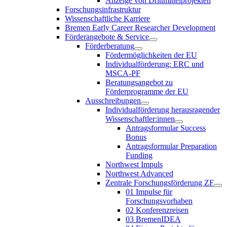
Anzeige von Drittmittelprojekten
Forschungsinfrastruktur
Wissenschaftliche Karriere
Bremen Early Career Researcher Development
Förderangebote & Service
Förderberatung
Fördermöglichkeiten der EU
Individualförderung: ERC und
MSCA-PF
Beratungsangebot zu
Förderprogramme der EU
Ausschreibungen
Individualförderung herausragender
Wissenschaftler:innen
Antragsformular Success
Bonus
Antragsformular Preparation
Funding
Northwest Impuls
Northwest Advanced
Zentrale Forschungsförderung ZF
01 Impulse für
Forschungsvorhaben
02 Konferenzreisen
03 BremenIDEA