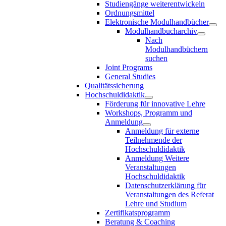
Studiengänge weiterentwickeln
Ordnungsmittel
Elektronische Modulhandbücher
Modulhandbucharchiv
Nach
Modulhandbüchern
suchen
Joint Programs
General Studies
Qualitätssicherung
Hochschuldidaktik
Förderung für innovative Lehre
Workshops, Programm und
Anmeldung
Anmeldung für externe
Teilnehmende der
Hochschuldidaktik
Anmeldung Weitere
Veranstaltungen
Hochschuldidaktik
Datenschutzerklärung für
Veranstaltungen des Referat
Lehre und Studium
Zertifikatsprogramm
Beratung & Coaching