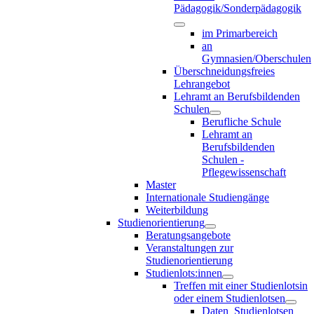
Pädagogik/Sonderpädagogik
im Primarbereich
an
Gymnasien/Oberschulen
Überschneidungsfreies
Lehrangebot
Lehramt an Berufsbildenden
Schulen
Berufliche Schule
Lehramt an
Berufsbildenden
Schulen -
Pflegewissenschaft
Master
Internationale Studiengänge
Weiterbildung
Studienorientierung
Beratungsangebote
Veranstaltungen zur
Studienorientierung
Studienlots:innen
Treffen mit einer Studienlotsin
oder einem Studienlotsen
Daten_Studienlotsen