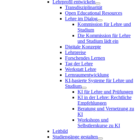
Lehrprofil entwickeln
Transdisziplinarität
Open Educational Resources
Lehre im Dialog
Kommission für Lehre und
Studium
Die Kommission für Lehre
und Studium lädt ein
Digitale Konzepte
Lehrpreise
Forschendes Lernen
Tag der Lehre
Werkstatt Lehre
Lernraumentwicklung
KI-basierte Systeme für Lehre und
Studium
KI für Lehre und Prüfungen
KI in der Lehre: Rechtliche
Empfehlungen
Beratung und Vernetzung zu
KI
Workshops und
Selbstlernkurse zu KI
Leitbild
Studiengänge gestalten