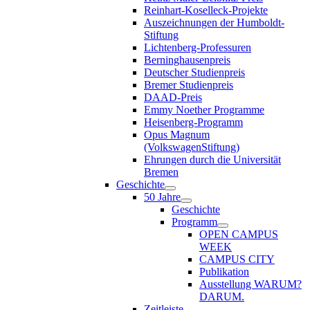
Reinhart-Koselleck-Projekte
Auszeichnungen der Humboldt-
Stiftung
Lichtenberg-Professuren
Berninghausenpreis
Deutscher Studienpreis
Bremer Studienpreis
DAAD-Preis
Emmy Noether Programme
Heisenberg-Programm
Opus Magnum
(VolkswagenStiftung)
Ehrungen durch die Universität
Bremen
Geschichte
50 Jahre
Geschichte
Programm
OPEN CAMPUS
WEEK
CAMPUS CITY
Publikation
Ausstellung WARUM?
DARUM.
Zeitleiste