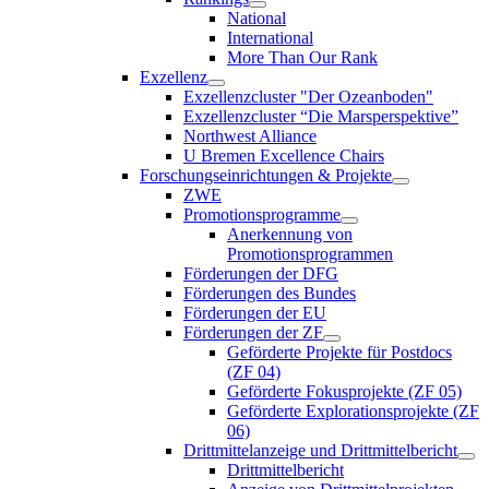
National
International
More Than Our Rank
Exzellenz
Exzellenzcluster "Der Ozeanboden"
Exzellenzcluster “Die Marsperspektive”
Northwest Alliance
U Bremen Excellence Chairs
Forschungseinrichtungen & Projekte
ZWE
Promotionsprogramme
Anerkennung von
Promotionsprogrammen
Förderungen der DFG
Förderungen des Bundes
Förderungen der EU
Förderungen der ZF
Geförderte Projekte für Postdocs
(ZF 04)
Geförderte Fokusprojekte (ZF 05)
Geförderte Explorationsprojekte (ZF
06)
Drittmittelanzeige und Drittmittelbericht
Drittmittelbericht