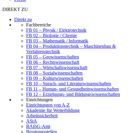
DIREKT ZU
Direkt zu
Fachbereiche
FB 01 – Physik / Elektrotechnik
FB 02 – Biologie / Chemie
FB 03 – Mathematik / Informatik
FB 04 – Produktionstechnik – Maschinenbau &
Verfahrenstechnik
FB 05 – Geowissenschaften
FB 06 – Rechtswissenschaft
FB 07 – Wirtschaftswissenschaft
FB 08 – Sozialwissenschaften
FB 09 – Kulturwissenschaften
FB 10 – Sprach- und Literaturwissenschaften
FB 11 – Human- und Gesundheitswissenschaften
FB 12 – Erziehungs- und Bildungswissenschaften
Einrichtungen
Einrichtungen von A-Z
Akademie für Weiterbildung
Arbeitssicherheit
AStA
BAföG-Amt
Beratungsstellen