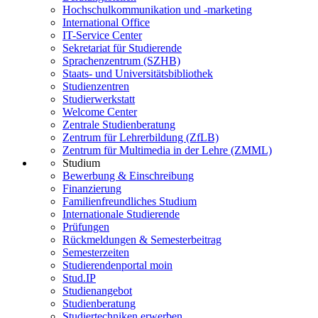
Hochschulkommunikation und -marketing
International Office
IT-Service Center
Sekretariat für Studierende
Sprachenzentrum (SZHB)
Staats- und Universitätsbibliothek
Studienzentren
Studierwerkstatt
Welcome Center
Zentrale Studienberatung
Zentrum für Lehrerbildung (ZfLB)
Zentrum für Multimedia in der Lehre (ZMML)
Studium
Bewerbung & Einschreibung
Finanzierung
Familienfreundliches Studium
Internationale Studierende
Prüfungen
Rückmeldungen & Semesterbeitrag
Semesterzeiten
Studierendenportal moin
Stud.IP
Studienangebot
Studienberatung
Studiertechniken erwerben