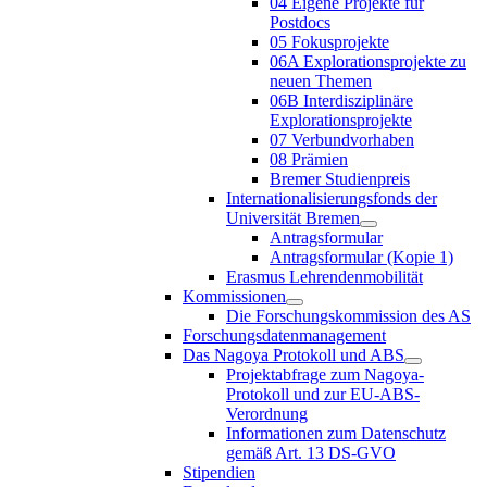
04 Eigene Projekte für
Postdocs
05 Fokusprojekte
06A Explorationsprojekte zu
neuen Themen
06B Interdisziplinäre
Explorationsprojekte
07 Verbundvorhaben
08 Prämien
Bremer Studienpreis
Internationalisierungsfonds der
Universität Bremen
Antragsformular
Antragsformular (Kopie 1)
Erasmus Lehrendenmobilität
Kommissionen
Die Forschungskommission des AS
Forschungsdatenmanagement
Das Nagoya Protokoll und ABS
Projektabfrage zum Nagoya-
Protokoll und zur EU-ABS-
Verordnung
Informationen zum Datenschutz
gemäß Art. 13 DS-GVO
Stipendien