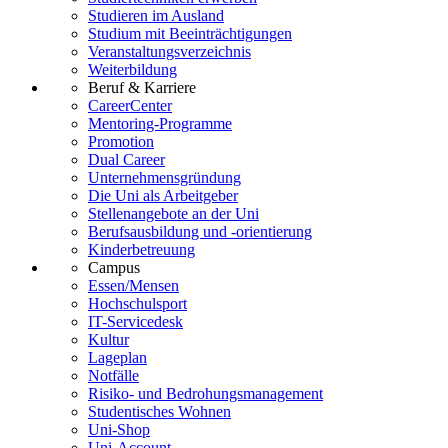
Studieren im Ausland
Studium mit Beeinträchtigungen
Veranstaltungsverzeichnis
Weiterbildung
Beruf & Karriere
CareerCenter
Mentoring-Programme
Promotion
Dual Career
Unternehmensgründung
Die Uni als Arbeitgeber
Stellenangebote an der Uni
Berufsausbildung und -orientierung
Kinderbetreuung
Campus
Essen/Mensen
Hochschulsport
IT-Servicedesk
Kultur
Lageplan
Notfälle
Risiko- und Bedrohungsmanagement
Studentisches Wohnen
Uni-Shop
Uni-Account