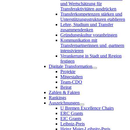
und Wertschätzung für
Transferaktivitäten ausdrücken
Transferkompetenzen stärken und
Unterstützungsstrukturen etablieren
Lehre, Studium und Transfer
zusammendenken
Gründungskultur voranbringen
Kommunikation mit
Transferpartnerinnen und -partnern
intensivieren
Verankerung in Stadt und Region
festigen
Digitale Transformation
Projekte
Mitgestalten
Team-CDO
Beirat
Zahlen & Fakten
Rankings
Auszeichnungen
U Bremen Excellence Chairs
ERC Grants
EIC Grants
Leibniz-Preis
Heinz Maier-Leibnitz-Preis