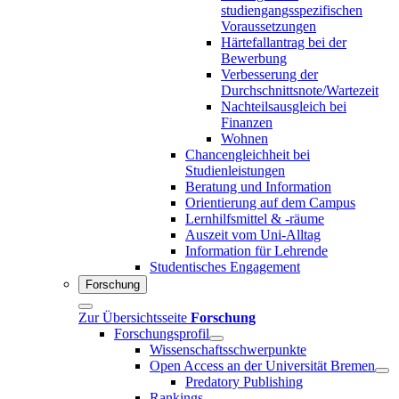
studiengangsspezifischen
Voraussetzungen
Härtefallantrag bei der
Bewerbung
Verbesserung der
Durchschnittsnote/Wartezeit
Nachteilsausgleich bei
Finanzen
Wohnen
Chancengleichheit bei
Studienleistungen
Beratung und Information
Orientierung auf dem Campus
Lernhilfsmittel & -räume
Auszeit vom Uni-Alltag
Information für Lehrende
Studentisches Engagement
Forschung
Zur Übersichtsseite
Forschung
Forschungsprofil
Wissenschaftsschwerpunkte
Open Access an der Universität Bremen
Predatory Publishing
Rankings