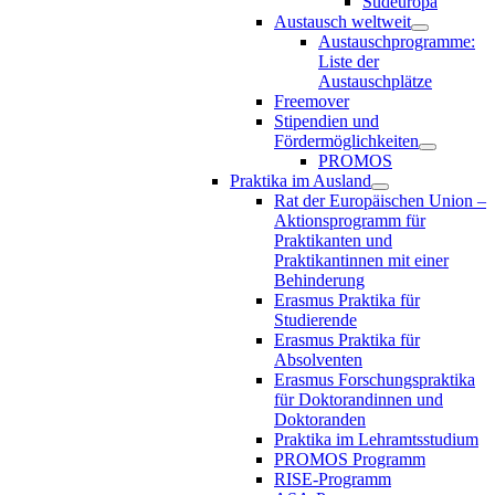
Südeuropa
Austausch weltweit
Austauschprogramme:
Liste der
Austauschplätze
Freemover
Stipendien und
Fördermöglichkeiten
PROMOS
Praktika im Ausland
Rat der Europäischen Union –
Aktionsprogramm für
Praktikanten und
Praktikantinnen mit einer
Behinderung
Erasmus Praktika für
Studierende
Erasmus Praktika für
Absolventen
Erasmus Forschungspraktika
für Doktorandinnen und
Doktoranden
Praktika im Lehramtsstudium
PROMOS Programm
RISE-Programm