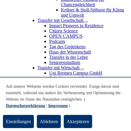
Chancengleichheit
Kellner & Stoll-Stiftung für Klima
und Umwelt
Transfer mit Gesellschaft
Impact Pioneers in Residence
Citizen Science
OPEN CAMPUS
Podcasts
Tag des Gedenkens
Haus der Wissenschaft
Transfer in der Lehre
Seniorenstudium
Transfer mit Wirtschaft
Uni Bremen Campus GmbH
Erfindungen und Schutzrechte
Partnerschaften und Beteiligungen
Auf unserer Webseite werden Cookies verwendet. Einige davon sind
Recruiting an der Universität Bremen
essentiell, während uns andere die Verbesserung und Optimierung der
Weiterbildung an der Universität Bremen
Transfer mit Schule
Website im Sinne der Nutzenden ermöglichen. (
Schülerinnen und Schüler
Datenschutzerklärung
|
Impressum
)
MINT-Schnupperstudium
Schulklassen
Lehrkräfte
Einstellungen
Ablehnen
Akzeptieren
Gründungsunterstützung
UniTransfer - Servicestelle für Transferaktivitäten