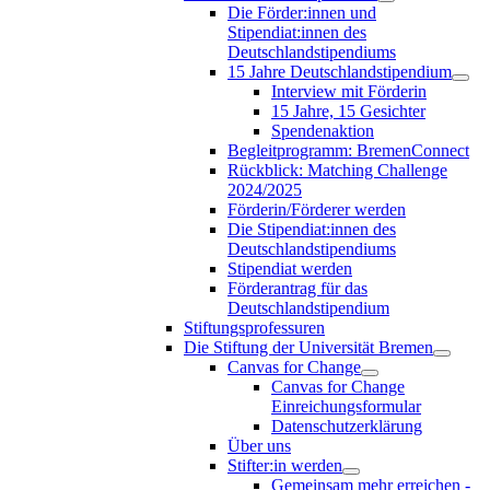
Die Förder:innen und
Stipendiat:innen des
Deutschlandstipendiums
15 Jahre Deutschlandstipendium
Interview mit Förderin
15 Jahre, 15 Gesichter
Spendenaktion
Begleitprogramm: BremenConnect
Rückblick: Matching Challenge
2024/2025
Förderin/Förderer werden
Die Stipendiat:innen des
Deutschlandstipendiums
Stipendiat werden
Förderantrag für das
Deutschlandstipendium
Stiftungsprofessuren
Die Stiftung der Universität Bremen
Canvas for Change
Canvas for Change
Einreichungsformular
Datenschutzerklärung
Über uns
Stifter:in werden
Gemeinsam mehr erreichen -