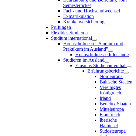
Semesterticket
Fach- und Hochschulwechsel
Exmatrikulation
Krankenversicherung
Prüfungen
Flexibles Studieren
Studium international
Hochschulmesse "Studium und
Praktikum im Ausland"
Hochschulmesse Infostände
Studieren im Ausland
Erasmus-Studienaufenthalt
Erfahrungsberichte
Nordeuropa
Baltische Staaten
Vereinigtes
Königreich
Irland
Benelux Staaten
Mitteleuropa
Frankreich
Iberische
Halbinsel
Südosteuropa