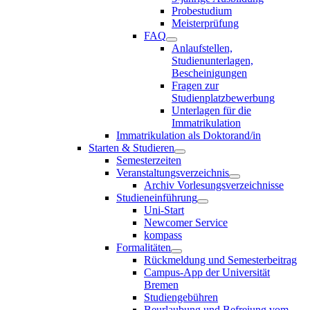
Probestudium
Meisterprüfung
FAQ
Anlaufstellen,
Studienunterlagen,
Bescheinigungen
Fragen zur
Studienplatzbewerbung
Unterlagen für die
Immatrikulation
Immatrikulation als Doktorand/in
Starten & Studieren
Semesterzeiten
Veranstaltungsverzeichnis
Archiv Vorlesungsverzeichnisse
Studieneinführung
Uni-Start
Newcomer Service
kompass
Formalitäten
Rückmeldung und Semesterbeitrag
Campus-App der Universität
Bremen
Studiengebühren
Beurlaubung und Befreiung vom