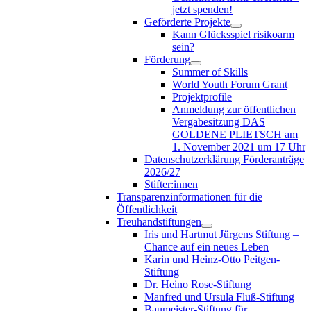
jetzt spenden!
Geförderte Projekte
Kann Glücksspiel risikoarm
sein?
Förderung
Summer of Skills
World Youth Forum Grant
Projektprofile
Anmeldung zur öffentlichen
Vergabesitzung DAS
GOLDENE PLIETSCH am
1. November 2021 um 17 Uhr
Datenschutzerklärung Förderanträge
2026/27
Stifter:innen
Transparenzinformationen für die
Öffentlichkeit
Treuhandstiftungen
Iris und Hartmut Jürgens Stiftung –
Chance auf ein neues Leben
Karin und Heinz-Otto Peitgen-
Stiftung
Dr. Heino Rose-Stiftung
Manfred und Ursula Fluß-Stiftung
Baumeister-Stiftung für