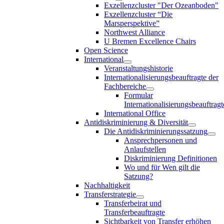
Exzellenzcluster "Der Ozeanboden"
Exzellenzcluster “Die
Marsperspektive”
Northwest Alliance
U Bremen Excellence Chairs
Open Science
International
Veranstaltungshistorie
Internationalisierungsbeauftragte der
Fachbereiche
Formular
Internationalisierungsbeauftragt
International Office
Antidiskriminierung & Diversität
Die Antidiskriminierungssatzung
Ansprechpersonen und
Anlaufstellen
Diskriminierung Definitionen
Wo und für Wen gilt die
Satzung?
Nachhaltigkeit
Transferstrategie
Transferbeirat und
Transferbeauftragte
Sichtbarkeit von Transfer erhöhen