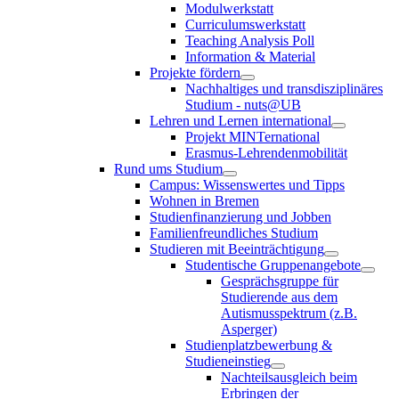
Modulwerkstatt
Curriculumswerkstatt
Teaching Analysis Poll
Information & Material
Projekte fördern
Nachhaltiges und transdisziplinäres
Studium - nuts@UB
Lehren und Lernen international
Projekt MINTernational
Erasmus-Lehrendenmobilität
Rund ums Studium
Campus: Wissenswertes und Tipps
Wohnen in Bremen
Studienfinanzierung und Jobben
Familienfreundliches Studium
Studieren mit Beeinträchtigung
Studentische Gruppenangebote
Gesprächsgruppe für
Studierende aus dem
Autismusspektrum (z.B.
Asperger)
Studienplatzbewerbung &
Studieneinstieg
Nachteilsausgleich beim
Erbringen der