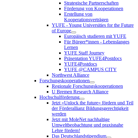
Strategische Partnerschaften
Förderung von Kooperationen
Erstellung von
Kooperationsverträgen
YUFE - Young Universities for the Future
of Europe
Europäisch studieren mit YUFE
Für Bürger*innen - Lebenslanges
Lernen
YUFE Staff Journey
Präsentation YUFE4Postdocs
YUFE4Postdocs
YUFE @CAMPUS CITY
Northwest Alliance
Forschungskooperationen
Regionale Forschungskooperationen
U Bremen Research Alliance
Hochschulförderung
Jetzt »Unlock the future« fördern und Teil
der Förderallianz Bildungsgerechtigkeit
werden
Jetzt mit MoleNet nachhaltige
Umweltbeobachtung und praxisnahe
Lehre fördern!
Das Deutschlandstipendium