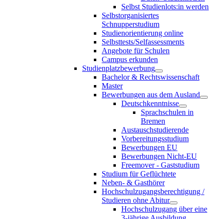
Selbst Studienlots:in werden
Selbstorganisiertes
Schnupperstudium
Studienorientierung online
Selbsttests/Selfassessments
Angebote für Schulen
Campus erkunden
Studienplatzbewerbung
Bachelor & Rechtswissenschaft
Master
Bewerbungen aus dem Ausland
Deutschkenntnisse
Sprachschulen in
Bremen
Austauschstudierende
Vorbereitungsstudium
Bewerbungen EU
Bewerbungen Nicht-EU
Freemover - Gaststudium
Studium für Geflüchtete
Neben- & Gasthörer
Hochschulzugangsberechtigung /
Studieren ohne Abitur
Hochschulzugang über eine
3-jährige Ausbildung