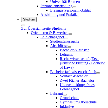
Universität Bremen
Personalentwicklung
Erasmus-Personalmobilität
Ausbildung und Praktika
Studium
Zur Übersichtsseite
Studium
Orientieren & Bewerben
Studienangebot
Studiengangssuche
Abschlüsse
Bachelor & Master
Lehramt
Rechtswissenschaft (Erste
juristische Prüfung / Bachelor
of Laws)
Bachelor fachwissenschaftlich
Vollfach-Bachelor
Zwei-Fächer-Bachelor
Überschneidungsfreies
Lehrangebot
Lehramt
Grundschule
Gymnasium/Oberschule
Inklusive