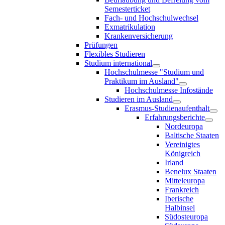
Semesterticket
Fach- und Hochschulwechsel
Exmatrikulation
Krankenversicherung
Prüfungen
Flexibles Studieren
Studium international
Hochschulmesse "Studium und
Praktikum im Ausland"
Hochschulmesse Infostände
Studieren im Ausland
Erasmus-Studienaufenthalt
Erfahrungsberichte
Nordeuropa
Baltische Staaten
Vereinigtes
Königreich
Irland
Benelux Staaten
Mitteleuropa
Frankreich
Iberische
Halbinsel
Südosteuropa