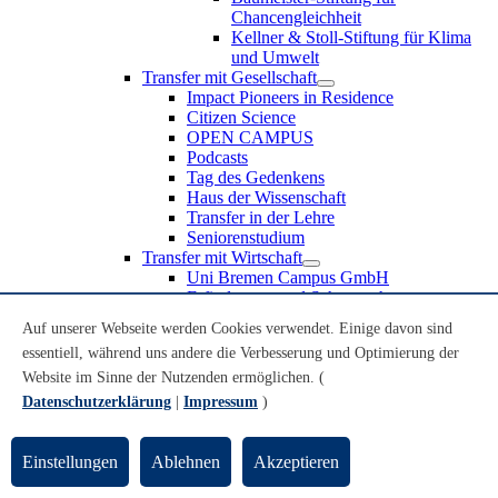
Chancengleichheit
Kellner & Stoll-Stiftung für Klima
und Umwelt
Transfer mit Gesellschaft
Impact Pioneers in Residence
Citizen Science
OPEN CAMPUS
Podcasts
Tag des Gedenkens
Haus der Wissenschaft
Transfer in der Lehre
Seniorenstudium
Transfer mit Wirtschaft
Uni Bremen Campus GmbH
Erfindungen und Schutzrechte
Partnerschaften und Beteiligungen
Auf unserer Webseite werden Cookies verwendet. Einige davon sind
Recruiting an der Universität Bremen
essentiell, während uns andere die Verbesserung und Optimierung der
Weiterbildung an der Universität Bremen
Transfer mit Schule
Website im Sinne der Nutzenden ermöglichen. (
Schülerinnen und Schüler
Datenschutzerklärung
|
Impressum
)
MINT-Schnupperstudium
Schulklassen
Lehrkräfte
Einstellungen
Ablehnen
Akzeptieren
Gründungsunterstützung
UniTransfer - Servicestelle für Transferaktivitäten