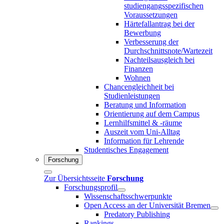
studiengangsspezifischen
Voraussetzungen
Härtefallantrag bei der
Bewerbung
Verbesserung der
Durchschnittsnote/Wartezeit
Nachteilsausgleich bei
Finanzen
Wohnen
Chancengleichheit bei
Studienleistungen
Beratung und Information
Orientierung auf dem Campus
Lernhilfsmittel & -räume
Auszeit vom Uni-Alltag
Information für Lehrende
Studentisches Engagement
Forschung
Zur Übersichtsseite
Forschung
Forschungsprofil
Wissenschaftsschwerpunkte
Open Access an der Universität Bremen
Predatory Publishing
Rankings