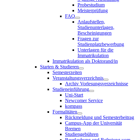
Probestudium
Meisterprüfung
FAQ
Anlaufstellen,
Studienunterlagen,
Bescheinigungen
Fragen zur
Studienplatzbewerbung
Unterlagen für die
Immatrikulation
Immatrikulation als Doktorand/in
Starten & Studieren
Semesterzeiten
Veranstaltungsverzeichnis
Archiv Vorlesungsverzeichnisse
Studieneinführung
Uni-Start
Newcomer Service
kompass
Formalitäten
Rückmeldung und Semesterbeitrag
Campus-App der Universität
Bremen
Studiengebühren
Beurlaubung und Befreiung vom