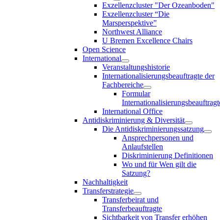
Exzellenzcluster "Der Ozeanboden"
Exzellenzcluster “Die
Marsperspektive”
Northwest Alliance
U Bremen Excellence Chairs
Open Science
International
Veranstaltungshistorie
Internationalisierungsbeauftragte der
Fachbereiche
Formular
Internationalisierungsbeauftragt
International Office
Antidiskriminierung & Diversität
Die Antidiskriminierungssatzung
Ansprechpersonen und
Anlaufstellen
Diskriminierung Definitionen
Wo und für Wen gilt die
Satzung?
Nachhaltigkeit
Transferstrategie
Transferbeirat und
Transferbeauftragte
Sichtbarkeit von Transfer erhöhen