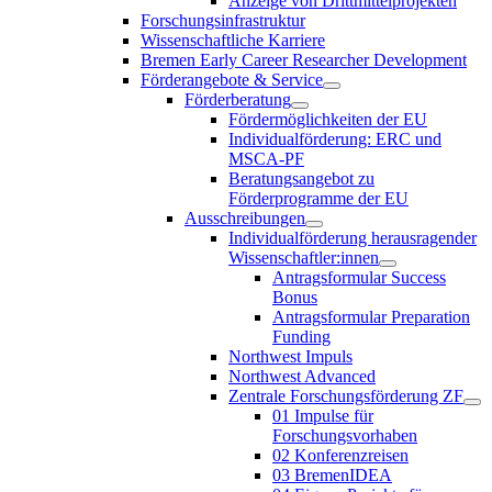
Anzeige von Drittmittelprojekten
Forschungsinfrastruktur
Wissenschaftliche Karriere
Bremen Early Career Researcher Development
Förderangebote & Service
Förderberatung
Fördermöglichkeiten der EU
Individualförderung: ERC und
MSCA-PF
Beratungsangebot zu
Förderprogramme der EU
Ausschreibungen
Individualförderung herausragender
Wissenschaftler:innen
Antragsformular Success
Bonus
Antragsformular Preparation
Funding
Northwest Impuls
Northwest Advanced
Zentrale Forschungsförderung ZF
01 Impulse für
Forschungsvorhaben
02 Konferenzreisen
03 BremenIDEA