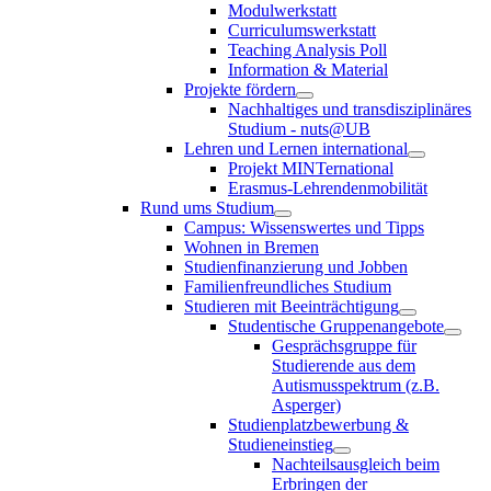
Modulwerkstatt
Curriculumswerkstatt
Teaching Analysis Poll
Information & Material
Projekte fördern
Nachhaltiges und transdisziplinäres
Studium - nuts@UB
Lehren und Lernen international
Projekt MINTernational
Erasmus-Lehrendenmobilität
Rund ums Studium
Campus: Wissenswertes und Tipps
Wohnen in Bremen
Studienfinanzierung und Jobben
Familienfreundliches Studium
Studieren mit Beeinträchtigung
Studentische Gruppenangebote
Gesprächsgruppe für
Studierende aus dem
Autismusspektrum (z.B.
Asperger)
Studienplatzbewerbung &
Studieneinstieg
Nachteilsausgleich beim
Erbringen der