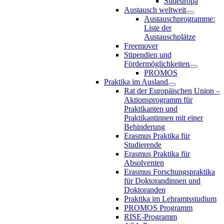
Südeuropa
Austausch weltweit
Austauschprogramme:
Liste der
Austauschplätze
Freemover
Stipendien und
Fördermöglichkeiten
PROMOS
Praktika im Ausland
Rat der Europäischen Union –
Aktionsprogramm für
Praktikanten und
Praktikantinnen mit einer
Behinderung
Erasmus Praktika für
Studierende
Erasmus Praktika für
Absolventen
Erasmus Forschungspraktika
für Doktorandinnen und
Doktoranden
Praktika im Lehramtsstudium
PROMOS Programm
RISE-Programm