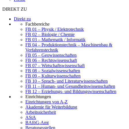
DIREKT ZU
Direkt zu
Fachbereiche
FB 01 – Physik / Elektrotechnik
FB 02 – Biologie / Chemie
FB 03 – Mathematik / Informatik
FB 04 – Produktionstechnik – Maschinenbau &
Verfahrenstechnik
FB 05 – Geowissenschaften
FB 06 – Rechtswissenschaft
FB 07 – Wirtschaftswissenschaft
FB 08 – Sozialwissenschaften
FB 09 – Kulturwissenschaften
FB 10 – Sprach- und Literaturwissenschaften
FB 11 – Human- und Gesundheitswissenschaften
FB 12 – Erziehungs- und Bildungswissenschaften
Einrichtungen
Einrichtungen von A-Z
Akademie für Weiterbildung
Arbeitssicherheit
AStA
BAföG-Amt
Beratungsstellen