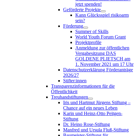
jetzt spenden!
Geförderte Projekte
Kann Glücksspiel risikoarm
sein?
Förderung
Summer of Skills
World Youth Forum Grant
Projektprofile
Anmeldung zur öffentlichen
Vergabesitzung DAS
GOLDENE PLIETSCH am
1. November 2021 um 17 Uhr
Datenschutzerklärung Förderanträge
2026/27
Stifter:innen
Transparenzinformationen für die
Öffentlichkeit
Treuhandstiftungen
Iris und Hartmut Jürgens Stiftung –
Chance auf ein neues Leben
Karin und Heinz-Otto Peitgen-
Stiftung
Dr. Heino Rose-Stiftung
Manfred und Ursula Fluß-Stiftung
Baumeister-Stiftung für