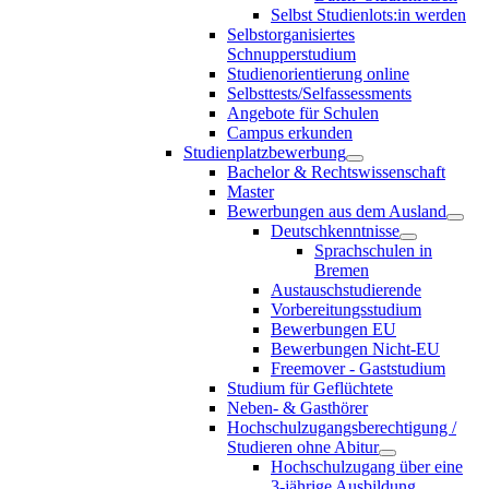
Selbst Studienlots:in werden
Selbstorganisiertes
Schnupperstudium
Studienorientierung online
Selbsttests/Selfassessments
Angebote für Schulen
Campus erkunden
Studienplatzbewerbung
Bachelor & Rechtswissenschaft
Master
Bewerbungen aus dem Ausland
Deutschkenntnisse
Sprachschulen in
Bremen
Austauschstudierende
Vorbereitungsstudium
Bewerbungen EU
Bewerbungen Nicht-EU
Freemover - Gaststudium
Studium für Geflüchtete
Neben- & Gasthörer
Hochschulzugangsberechtigung /
Studieren ohne Abitur
Hochschulzugang über eine
3-jährige Ausbildung