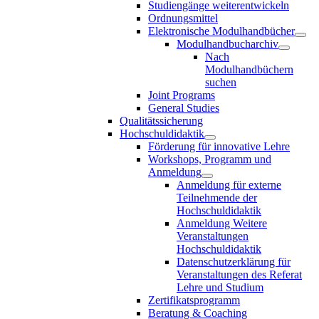
Studiengänge weiterentwickeln
Ordnungsmittel
Elektronische Modulhandbücher
Modulhandbucharchiv
Nach
Modulhandbüchern
suchen
Joint Programs
General Studies
Qualitätssicherung
Hochschuldidaktik
Förderung für innovative Lehre
Workshops, Programm und
Anmeldung
Anmeldung für externe
Teilnehmende der
Hochschuldidaktik
Anmeldung Weitere
Veranstaltungen
Hochschuldidaktik
Datenschutzerklärung für
Veranstaltungen des Referat
Lehre und Studium
Zertifikatsprogramm
Beratung & Coaching