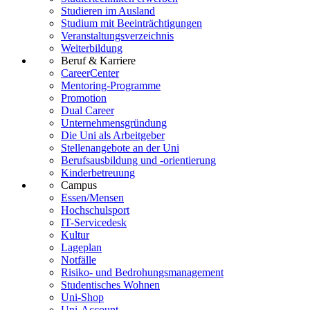
Studieren im Ausland
Studium mit Beeinträchtigungen
Veranstaltungsverzeichnis
Weiterbildung
Beruf & Karriere
CareerCenter
Mentoring-Programme
Promotion
Dual Career
Unternehmensgründung
Die Uni als Arbeitgeber
Stellenangebote an der Uni
Berufsausbildung und -orientierung
Kinderbetreuung
Campus
Essen/Mensen
Hochschulsport
IT-Servicedesk
Kultur
Lageplan
Notfälle
Risiko- und Bedrohungsmanagement
Studentisches Wohnen
Uni-Shop
Uni-Account