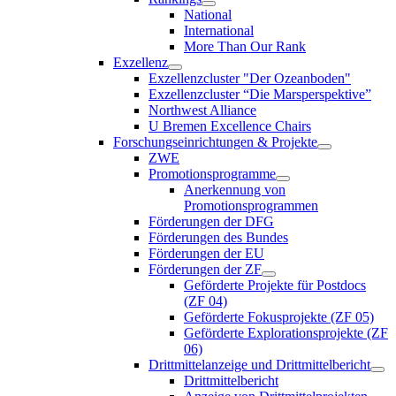
National
International
More Than Our Rank
Exzellenz
Exzellenzcluster "Der Ozeanboden"
Exzellenzcluster “Die Marsperspektive”
Northwest Alliance
U Bremen Excellence Chairs
Forschungseinrichtungen & Projekte
ZWE
Promotionsprogramme
Anerkennung von
Promotionsprogrammen
Förderungen der DFG
Förderungen des Bundes
Förderungen der EU
Förderungen der ZF
Geförderte Projekte für Postdocs
(ZF 04)
Geförderte Fokusprojekte (ZF 05)
Geförderte Explorationsprojekte (ZF
06)
Drittmittelanzeige und Drittmittelbericht
Drittmittelbericht