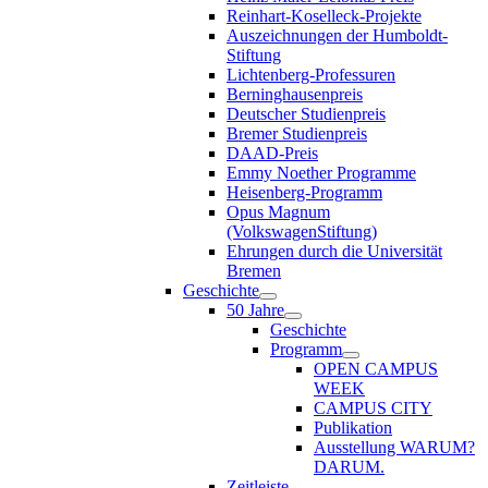
Reinhart-Koselleck-Projekte
Auszeichnungen der Humboldt-
Stiftung
Lichtenberg-Professuren
Berninghausenpreis
Deutscher Studienpreis
Bremer Studienpreis
DAAD-Preis
Emmy Noether Programme
Heisenberg-Programm
Opus Magnum
(VolkswagenStiftung)
Ehrungen durch die Universität
Bremen
Geschichte
50 Jahre
Geschichte
Programm
OPEN CAMPUS
WEEK
CAMPUS CITY
Publikation
Ausstellung WARUM?
DARUM.
Zeitleiste