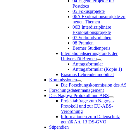
04 Eigene Projekte für
Postdocs
05 Fokusprojekte
06A Explorationsprojekte zu
neuen Themen
06B Interdisziplinäre
Explorationsprojekte
07 Verbundvorhaben
08 Prämien
Bremer Studienpreis
Internationalisierungsfonds der
Universität Bremen
Antragsformular
Antragsformular (Kopie 1)
Erasmus Lehrendenmobilität
Kommissionen
Die Forschungskommission des AS
Forschungsdatenmanagement
Das Nagoya Protokoll und ABS
Projektabfrage zum Nagoya-
Protokoll und zur EU-ABS-
Verordnung
Informationen zum Datenschutz
gemäß Art. 13 DS-GVO
Stipendien