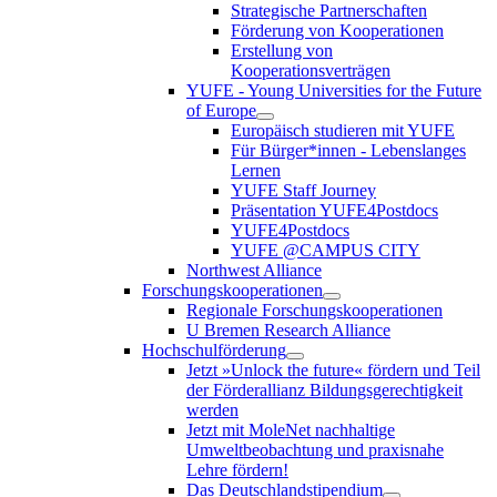
Strategische Partnerschaften
Förderung von Kooperationen
Erstellung von
Kooperationsverträgen
YUFE - Young Universities for the Future
of Europe
Europäisch studieren mit YUFE
Für Bürger*innen - Lebenslanges
Lernen
YUFE Staff Journey
Präsentation YUFE4Postdocs
YUFE4Postdocs
YUFE @CAMPUS CITY
Northwest Alliance
Forschungskooperationen
Regionale Forschungskooperationen
U Bremen Research Alliance
Hochschulförderung
Jetzt »Unlock the future« fördern und Teil
der Förderallianz Bildungsgerechtigkeit
werden
Jetzt mit MoleNet nachhaltige
Umweltbeobachtung und praxisnahe
Lehre fördern!
Das Deutschlandstipendium