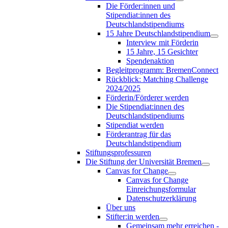
Die Förder:innen und
Stipendiat:innen des
Deutschlandstipendiums
15 Jahre Deutschlandstipendium
Interview mit Förderin
15 Jahre, 15 Gesichter
Spendenaktion
Begleitprogramm: BremenConnect
Rückblick: Matching Challenge
2024/2025
Förderin/Förderer werden
Die Stipendiat:innen des
Deutschlandstipendiums
Stipendiat werden
Förderantrag für das
Deutschlandstipendium
Stiftungsprofessuren
Die Stiftung der Universität Bremen
Canvas for Change
Canvas for Change
Einreichungsformular
Datenschutzerklärung
Über uns
Stifter:in werden
Gemeinsam mehr erreichen -