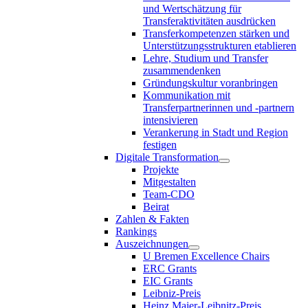
und Wertschätzung für
Transferaktivitäten ausdrücken
Transferkompetenzen stärken und
Unterstützungsstrukturen etablieren
Lehre, Studium und Transfer
zusammendenken
Gründungskultur voranbringen
Kommunikation mit
Transferpartnerinnen und -partnern
intensivieren
Verankerung in Stadt und Region
festigen
Digitale Transformation
Projekte
Mitgestalten
Team-CDO
Beirat
Zahlen & Fakten
Rankings
Auszeichnungen
U Bremen Excellence Chairs
ERC Grants
EIC Grants
Leibniz-Preis
Heinz Maier-Leibnitz-Preis