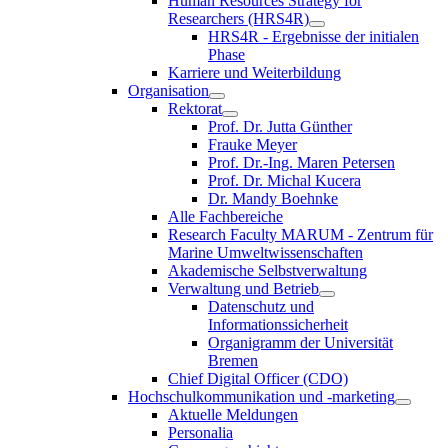
Human Resources Strategy for
Researchers (HRS4R)
HRS4R - Ergebnisse der initialen
Phase
Karriere und Weiterbildung
Organisation
Rektorat
Prof. Dr. Jutta Günther
Frauke Meyer
Prof. Dr.-Ing. Maren Petersen
Prof. Dr. Michal Kucera
Dr. Mandy Boehnke
Alle Fachbereiche
Research Faculty MARUM - Zentrum für
Marine Umweltwissenschaften
Akademische Selbstverwaltung
Verwaltung und Betrieb
Datenschutz und
Informationssicherheit
Organigramm der Universität
Bremen
Chief Digital Officer (CDO)
Hochschulkommunikation und -marketing
Aktuelle Meldungen
Personalia