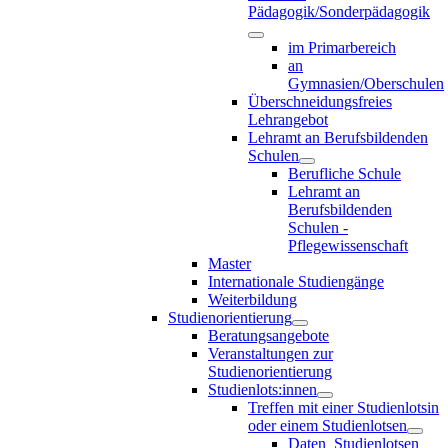
Pädagogik/Sonderpädagogik
im Primarbereich
an
Gymnasien/Oberschulen
Überschneidungsfreies
Lehrangebot
Lehramt an Berufsbildenden
Schulen
Berufliche Schule
Lehramt an
Berufsbildenden
Schulen -
Pflegewissenschaft
Master
Internationale Studiengänge
Weiterbildung
Studienorientierung
Beratungsangebote
Veranstaltungen zur
Studienorientierung
Studienlots:innen
Treffen mit einer Studienlotsin
oder einem Studienlotsen
Daten_Studienlotsen