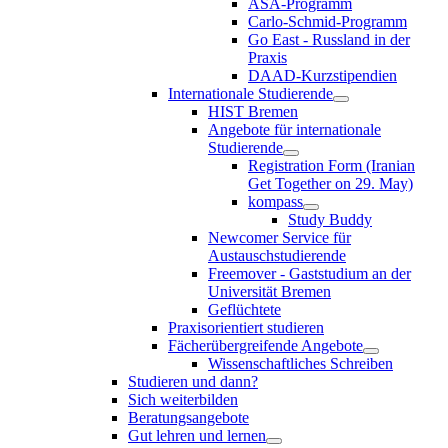
ASA-Programm
Carlo-Schmid-Programm
Go East - Russland in der
Praxis
DAAD-Kurzstipendien
Internationale Studierende
HIST Bremen
Angebote für internationale
Studierende
Registration Form (Iranian
Get Together on 29. May)
kompass
Study Buddy
Newcomer Service für
Austauschstudierende
Freemover - Gaststudium an der
Universität Bremen
Geflüchtete
Praxisorientiert studieren
Fächerübergreifende Angebote
Wissenschaftliches Schreiben
Studieren und dann?
Sich weiterbilden
Beratungsangebote
Gut lehren und lernen