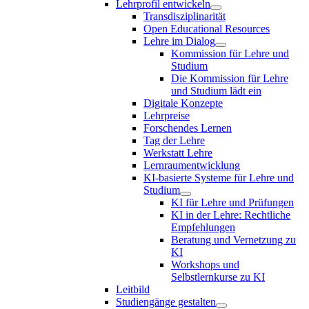
Lehrprofil entwickeln
Transdisziplinarität
Open Educational Resources
Lehre im Dialog
Kommission für Lehre und
Studium
Die Kommission für Lehre
und Studium lädt ein
Digitale Konzepte
Lehrpreise
Forschendes Lernen
Tag der Lehre
Werkstatt Lehre
Lernraumentwicklung
KI-basierte Systeme für Lehre und
Studium
KI für Lehre und Prüfungen
KI in der Lehre: Rechtliche
Empfehlungen
Beratung und Vernetzung zu
KI
Workshops und
Selbstlernkurse zu KI
Leitbild
Studiengänge gestalten