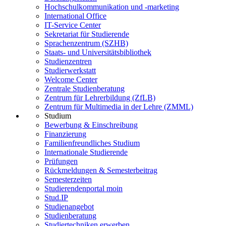
Hochschulkommunikation und -marketing
International Office
IT-Service Center
Sekretariat für Studierende
Sprachenzentrum (SZHB)
Staats- und Universitätsbibliothek
Studienzentren
Studierwerkstatt
Welcome Center
Zentrale Studienberatung
Zentrum für Lehrerbildung (ZfLB)
Zentrum für Multimedia in der Lehre (ZMML)
Studium
Bewerbung & Einschreibung
Finanzierung
Familienfreundliches Studium
Internationale Studierende
Prüfungen
Rückmeldungen & Semesterbeitrag
Semesterzeiten
Studierendenportal moin
Stud.IP
Studienangebot
Studienberatung
Studiertechniken erwerben