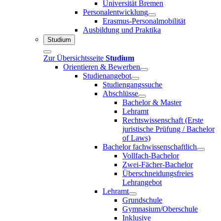
Universität Bremen
Personalentwicklung
Erasmus-Personalmobilität
Ausbildung und Praktika
Studium
Zur Übersichtsseite
Studium
Orientieren & Bewerben
Studienangebot
Studiengangssuche
Abschlüsse
Bachelor & Master
Lehramt
Rechtswissenschaft (Erste
juristische Prüfung / Bachelor
of Laws)
Bachelor fachwissenschaftlich
Vollfach-Bachelor
Zwei-Fächer-Bachelor
Überschneidungsfreies
Lehrangebot
Lehramt
Grundschule
Gymnasium/Oberschule
Inklusive