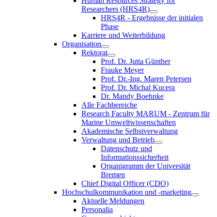
Human Resources Strategy for
Researchers (HRS4R)
HRS4R - Ergebnisse der initialen
Phase
Karriere und Weiterbildung
Organisation
Rektorat
Prof. Dr. Jutta Günther
Frauke Meyer
Prof. Dr.-Ing. Maren Petersen
Prof. Dr. Michal Kucera
Dr. Mandy Boehnke
Alle Fachbereiche
Research Faculty MARUM - Zentrum für
Marine Umweltwissenschaften
Akademische Selbstverwaltung
Verwaltung und Betrieb
Datenschutz und
Informationssicherheit
Organigramm der Universität
Bremen
Chief Digital Officer (CDO)
Hochschulkommunikation und -marketing
Aktuelle Meldungen
Personalia