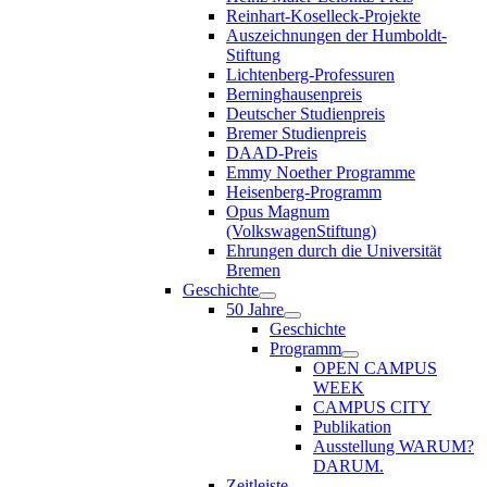
Reinhart-Koselleck-Projekte
Auszeichnungen der Humboldt-
Stiftung
Lichtenberg-Professuren
Berninghausenpreis
Deutscher Studienpreis
Bremer Studienpreis
DAAD-Preis
Emmy Noether Programme
Heisenberg-Programm
Opus Magnum
(VolkswagenStiftung)
Ehrungen durch die Universität
Bremen
Geschichte
50 Jahre
Geschichte
Programm
OPEN CAMPUS
WEEK
CAMPUS CITY
Publikation
Ausstellung WARUM?
DARUM.
Zeitleiste