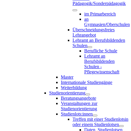
Pädagogik/Sonderpädagogik
im Primarbereich
an
Gymnasien/Oberschulen
Überschneidungsfreies
Lehrangebot
Lehramt an Berufsbildenden
Schulen
Berufliche Schule
Lehramt an
Berufsbildenden
Schulen -
Pflegewissenschaft
Master
Internationale Studiengänge
Weiterbildung
Studienorientierung
Beratungsangebote
Veranstaltungen zur
Studienorientierung
Studienlots:innen
Treffen mit einer Studienlotsin
oder einem Studienlotsen
Daten_Studienlotsen