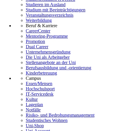
Studieren im Ausland
Studium mit Beeinträchtigungen
Veranstaltungsverzeichnis
Weiterbildung
Beruf & Karriere
CareerCenter
Mentoring-Programme
Promotion
Dual Career
Unternehmensgründung
Die Uni als Arbeitgeber
Stellenangebote an der Uni
Berufsausbildung und -orientierung
Kinderbetreuung
Campus
Essen/Mensen
Hochschulsport
IT-Servicedesk
Kultur
Lageplan
Notfälle
Risiko- und Bedrohungsmanagement
Studentisches Wohnen
Uni-Shop
Uni-Account