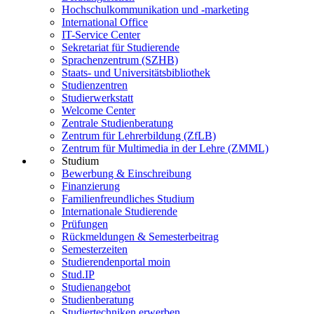
Hochschulkommunikation und -marketing
International Office
IT-Service Center
Sekretariat für Studierende
Sprachenzentrum (SZHB)
Staats- und Universitätsbibliothek
Studienzentren
Studierwerkstatt
Welcome Center
Zentrale Studienberatung
Zentrum für Lehrerbildung (ZfLB)
Zentrum für Multimedia in der Lehre (ZMML)
Studium
Bewerbung & Einschreibung
Finanzierung
Familienfreundliches Studium
Internationale Studierende
Prüfungen
Rückmeldungen & Semesterbeitrag
Semesterzeiten
Studierendenportal moin
Stud.IP
Studienangebot
Studienberatung
Studiertechniken erwerben