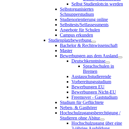
Selbst Studienlots:in werden
Selbstorganisiertes
Schnupperstudium
Studienorientierung online
Selbsttests/Selfassessments
Angebote für Schulen
Campus erkunden
Studienplatzbewerbung
Bachelor & Rechtswissenschaft
Master
Bewerbungen aus dem Ausland
Deutschkenntnisse
Sprachschulen in
Bremen
Austauschstudierende
Vorbereitungsstudium
Bewerbungen EU
Bewerbungen Nicht-EU
Freemover - Gaststudium
Studium für Geflüchtete
Neben- & Gasthörer
Hochschulzugangsberechtigung /
Studieren ohne Abitur
Hochschulzugang über eine
3-jährige Ausbildung