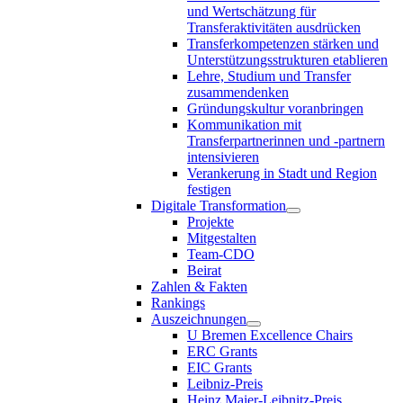
und Wertschätzung für
Transferaktivitäten ausdrücken
Transferkompetenzen stärken und
Unterstützungsstrukturen etablieren
Lehre, Studium und Transfer
zusammendenken
Gründungskultur voranbringen
Kommunikation mit
Transferpartnerinnen und -partnern
intensivieren
Verankerung in Stadt und Region
festigen
Digitale Transformation
Projekte
Mitgestalten
Team-CDO
Beirat
Zahlen & Fakten
Rankings
Auszeichnungen
U Bremen Excellence Chairs
ERC Grants
EIC Grants
Leibniz-Preis
Heinz Maier-Leibnitz-Preis