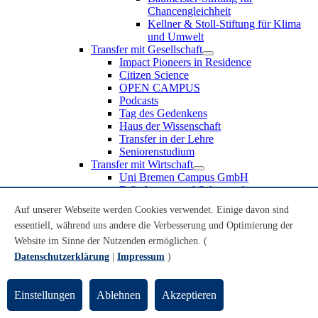
Chancengleichheit
Kellner & Stoll-Stiftung für Klima
und Umwelt
Transfer mit Gesellschaft
Impact Pioneers in Residence
Citizen Science
OPEN CAMPUS
Podcasts
Tag des Gedenkens
Haus der Wissenschaft
Transfer in der Lehre
Seniorenstudium
Transfer mit Wirtschaft
Uni Bremen Campus GmbH
Erfindungen und Schutzrechte
Partnerschaften und Beteiligungen
Auf unserer Webseite werden Cookies verwendet. Einige davon sind
Recruiting an der Universität Bremen
essentiell, während uns andere die Verbesserung und Optimierung der
Weiterbildung an der Universität Bremen
Transfer mit Schule
Website im Sinne der Nutzenden ermöglichen. (
Schülerinnen und Schüler
Datenschutzerklärung
|
Impressum
)
MINT-Schnupperstudium
Schulklassen
Lehrkräfte
Einstellungen
Ablehnen
Akzeptieren
Gründungsunterstützung
UniTransfer - Servicestelle für Transferaktivitäten