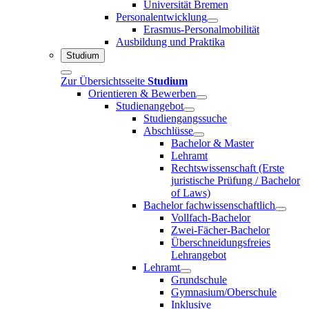
Universität Bremen
Personalentwicklung
Erasmus-Personalmobilität
Ausbildung und Praktika
Studium
Zur Übersichtsseite
Studium
Orientieren & Bewerben
Studienangebot
Studiengangssuche
Abschlüsse
Bachelor & Master
Lehramt
Rechtswissenschaft (Erste
juristische Prüfung / Bachelor
of Laws)
Bachelor fachwissenschaftlich
Vollfach-Bachelor
Zwei-Fächer-Bachelor
Überschneidungsfreies
Lehrangebot
Lehramt
Grundschule
Gymnasium/Oberschule
Inklusive