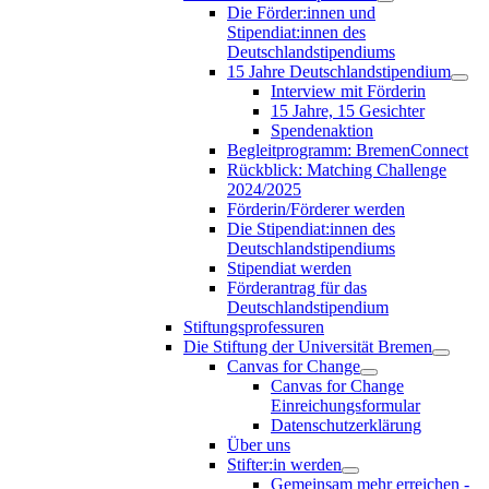
Die Förder:innen und
Stipendiat:innen des
Deutschlandstipendiums
15 Jahre Deutschlandstipendium
Interview mit Förderin
15 Jahre, 15 Gesichter
Spendenaktion
Begleitprogramm: BremenConnect
Rückblick: Matching Challenge
2024/2025
Förderin/Förderer werden
Die Stipendiat:innen des
Deutschlandstipendiums
Stipendiat werden
Förderantrag für das
Deutschlandstipendium
Stiftungsprofessuren
Die Stiftung der Universität Bremen
Canvas for Change
Canvas for Change
Einreichungsformular
Datenschutzerklärung
Über uns
Stifter:in werden
Gemeinsam mehr erreichen -