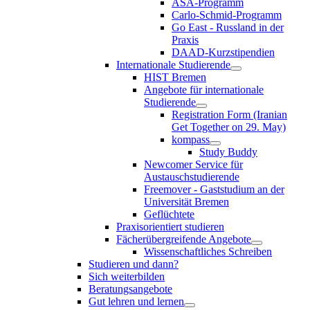
ASA-Programm
Carlo-Schmid-Programm
Go East - Russland in der
Praxis
DAAD-Kurzstipendien
Internationale Studierende
HIST Bremen
Angebote für internationale
Studierende
Registration Form (Iranian
Get Together on 29. May)
kompass
Study Buddy
Newcomer Service für
Austauschstudierende
Freemover - Gaststudium an der
Universität Bremen
Geflüchtete
Praxisorientiert studieren
Fächerübergreifende Angebote
Wissenschaftliches Schreiben
Studieren und dann?
Sich weiterbilden
Beratungsangebote
Gut lehren und lernen