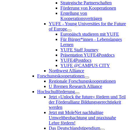
Strategische Partnerschaften
Förderung von Kooperationen
Erstellung von
Kooperationsverträgen
YUFE - Young Universities for the Future
of Europe
Europäisch studieren mit YUFE
Für Bürger*innen - Lebenslanges
Lernen
YUFE Staff Journey
Präsentation YUFE4Postdocs
YUFE4Postdocs
YUFE @CAMPUS CITY
Northwest Alliance
Forschungskooperationen
Regionale Forschungskooperationen
U Bremen Research Alliance
Hochschulförderung
Jetzt »Unlock the future« fördern und Teil
der Förderallianz Bildungsgerechtigkeit
werden
Jetzt mit MoleNet nachhaltige
Umweltbeobachtung und praxisnahe
Lehre fördern!
Das Deutschlandstipendium