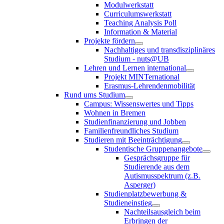
Modulwerkstatt
Curriculumswerkstatt
Teaching Analysis Poll
Information & Material
Projekte fördern
Nachhaltiges und transdisziplinäres
Studium - nuts@UB
Lehren und Lernen international
Projekt MINTernational
Erasmus-Lehrendenmobilität
Rund ums Studium
Campus: Wissenswertes und Tipps
Wohnen in Bremen
Studienfinanzierung und Jobben
Familienfreundliches Studium
Studieren mit Beeinträchtigung
Studentische Gruppenangebote
Gesprächsgruppe für
Studierende aus dem
Autismusspektrum (z.B.
Asperger)
Studienplatzbewerbung &
Studieneinstieg
Nachteilsausgleich beim
Erbringen der