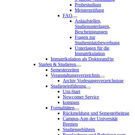
Probestudium
Meisterprüfung
FAQ
Anlaufstellen,
Studienunterlagen,
Bescheinigungen
Fragen zur
Studienplatzbewerbung
Unterlagen für die
Immatrikulation
Immatrikulation als Doktorand/in
Starten & Studieren
Semesterzeiten
Veranstaltungsverzeichnis
Archiv Vorlesungsverzeichnisse
Studieneinführung
Uni-Start
Newcomer Service
kompass
Formalitäten
Rückmeldung und Semesterbeitrag
Campus-App der Universität
Bremen
Studiengebühren
Beurlaubung und Befreiung vom