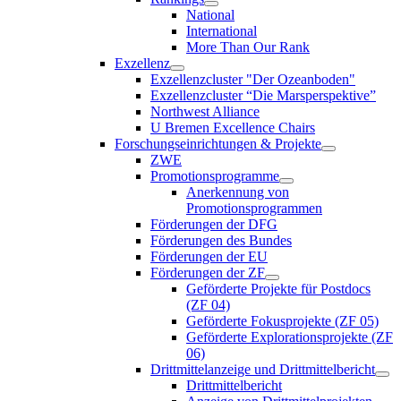
National
International
More Than Our Rank
Exzellenz
Exzellenzcluster "Der Ozeanboden"
Exzellenzcluster “Die Marsperspektive”
Northwest Alliance
U Bremen Excellence Chairs
Forschungseinrichtungen & Projekte
ZWE
Promotionsprogramme
Anerkennung von
Promotionsprogrammen
Förderungen der DFG
Förderungen des Bundes
Förderungen der EU
Förderungen der ZF
Geförderte Projekte für Postdocs
(ZF 04)
Geförderte Fokusprojekte (ZF 05)
Geförderte Explorationsprojekte (ZF
06)
Drittmittelanzeige und Drittmittelbericht
Drittmittelbericht