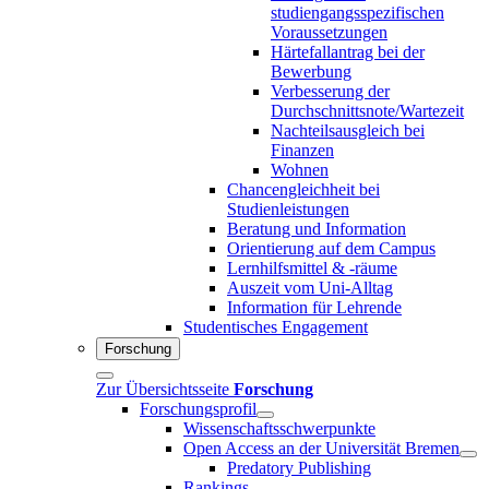
studiengangsspezifischen
Voraussetzungen
Härtefallantrag bei der
Bewerbung
Verbesserung der
Durchschnittsnote/Wartezeit
Nachteilsausgleich bei
Finanzen
Wohnen
Chancengleichheit bei
Studienleistungen
Beratung und Information
Orientierung auf dem Campus
Lernhilfsmittel & -räume
Auszeit vom Uni-Alltag
Information für Lehrende
Studentisches Engagement
Forschung
Zur Übersichtsseite
Forschung
Forschungsprofil
Wissenschaftsschwerpunkte
Open Access an der Universität Bremen
Predatory Publishing
Rankings