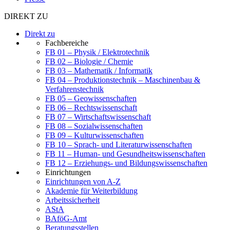
DIREKT ZU
Direkt zu
Fachbereiche
FB 01 – Physik / Elektrotechnik
FB 02 – Biologie / Chemie
FB 03 – Mathematik / Informatik
FB 04 – Produktionstechnik – Maschinenbau &
Verfahrenstechnik
FB 05 – Geowissenschaften
FB 06 – Rechtswissenschaft
FB 07 – Wirtschaftswissenschaft
FB 08 – Sozialwissenschaften
FB 09 – Kulturwissenschaften
FB 10 – Sprach- und Literaturwissenschaften
FB 11 – Human- und Gesundheitswissenschaften
FB 12 – Erziehungs- und Bildungswissenschaften
Einrichtungen
Einrichtungen von A-Z
Akademie für Weiterbildung
Arbeitssicherheit
AStA
BAföG-Amt
Beratungsstellen