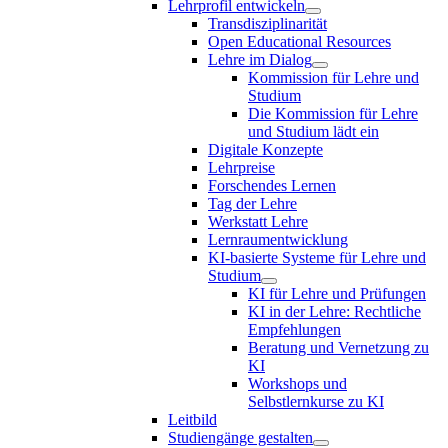
Lehrprofil entwickeln
Transdisziplinarität
Open Educational Resources
Lehre im Dialog
Kommission für Lehre und
Studium
Die Kommission für Lehre
und Studium lädt ein
Digitale Konzepte
Lehrpreise
Forschendes Lernen
Tag der Lehre
Werkstatt Lehre
Lernraumentwicklung
KI-basierte Systeme für Lehre und
Studium
KI für Lehre und Prüfungen
KI in der Lehre: Rechtliche
Empfehlungen
Beratung und Vernetzung zu
KI
Workshops und
Selbstlernkurse zu KI
Leitbild
Studiengänge gestalten