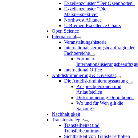
Exzellenzcluster "Der Ozeanboden"
Exzellenzcluster “Die
Marsperspektive”
Northwest Alliance
U Bremen Excellence Chairs
Open Science
International
Veranstaltungshistorie
Internationalisierungsbeauftragte der
Fachbereiche
Formular
Internationalisierungsbeauftragt
International Office
Antidiskriminierung & Diversität
Die Antidiskriminierungssatzung
Ansprechpersonen und
Anlaufstellen
Diskriminierung Definitionen
Wo und für Wen gilt die
Satzung?
Nachhaltigkeit
Transferstrategie
Transferbeirat und
Transferbeauftragte
Sichtbarkeit von Transfer erhöhen