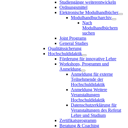
Studiengänge weiterentwickeln
Ordnungsmittel
Elektronische Modulhandbücher
Modulhandbucharchiv
Nach
Modulhandbüchern
suchen
Joint Programs
General Studies
Qualitätssicherung
Hochschuldidaktik
Förderung für innovative Lehre
Workshops, Programm und
Anmeldung
Anmeldung für externe
Teilnehmende der
Hochschuldidaktik
Anmeldung Weitere
Veranstaltungen
Hochschuldidaktik
Datenschutzerklärung für
Veranstaltungen des Referat
Lehre und Studium
Zertifikatsprogramm
Beratung & Coaching