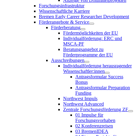
Anzeige von Drittmittelprojekten
Forschungsinfrastruktur
Wissenschaftliche Karriere
Bremen Early Career Researcher Development
Förderangebote & Service
Förderberatung
Fördermöglichkeiten der EU
Individualförderung: ERC und
MSCA-PF
Beratungsangebot zu
Förderprogramme der EU
Ausschreibungen
Individualförderung herausragender
Wissenschaftler:innen
Antragsformular Success
Bonus
Antragsformular Preparation
Funding
Northwest Impuls
Northwest Advanced
Zentrale Forschungsförderung ZF
01 Impulse für
Forschungsvorhaben
02 Konferenzreisen
03 BremenIDEA