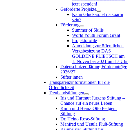
jetzt spenden!
Geförderte Projekte
Kann Glücksspiel risikoarm
sein?
Förderung
Summer of Skills
World Youth Forum Grant
Projektprofile
Anmeldung zur öffentlichen
Vergabesitzung DAS
GOLDENE PLIETSCH am
1. November 2021 um 17 Uhr
Datenschutzerklärung Förderanträge
2026/27
Stifter:innen
Transparenzinformationen für die
Öffentlichkeit
Treuhandstiftungen
Iris und Hartmut Jürgens Stiftung –
Chance auf ein neues Leben
Karin und Heinz-Otto Peitgen-
Stiftung
Dr. Heino Rose-Stiftung
Manfred und Ursula Fluß-Stiftung
Baumeister-Stiftung für