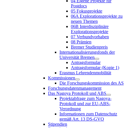
04 Eigene Projekte für
Postdocs
05 Fokusprojekte
06A Explorationsprojekte zu
neuen Themen
06B Interdisziplinäre
Explorationsprojekte
07 Verbundvorhaben
08 Prämien
Bremer Studienpreis
Internationalisierungsfonds der
Universität Bremen
Antragsformular
Antragsformular (Kopie 1)
Erasmus Lehrendenmobilität
Kommissionen
Die Forschungskommission des AS
Forschungsdatenmanagement
Das Nagoya Protokoll und ABS
Projektabfrage zum Nagoya-
Protokoll und zur EU-ABS-
Verordnung
Informationen zum Datenschutz
gemäß Art. 13 DS-GVO
Stipendien