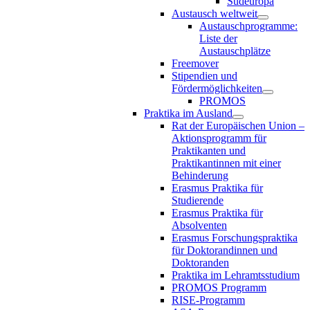
Südeuropa
Austausch weltweit
Austauschprogramme:
Liste der
Austauschplätze
Freemover
Stipendien und
Fördermöglichkeiten
PROMOS
Praktika im Ausland
Rat der Europäischen Union –
Aktionsprogramm für
Praktikanten und
Praktikantinnen mit einer
Behinderung
Erasmus Praktika für
Studierende
Erasmus Praktika für
Absolventen
Erasmus Forschungspraktika
für Doktorandinnen und
Doktoranden
Praktika im Lehramtsstudium
PROMOS Programm
RISE-Programm