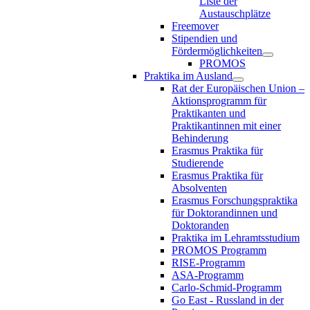
Liste der
Austauschplätze
Freemover
Stipendien und
Fördermöglichkeiten
PROMOS
Praktika im Ausland
Rat der Europäischen Union –
Aktionsprogramm für
Praktikanten und
Praktikantinnen mit einer
Behinderung
Erasmus Praktika für
Studierende
Erasmus Praktika für
Absolventen
Erasmus Forschungspraktika
für Doktorandinnen und
Doktoranden
Praktika im Lehramtsstudium
PROMOS Programm
RISE-Programm
ASA-Programm
Carlo-Schmid-Programm
Go East - Russland in der