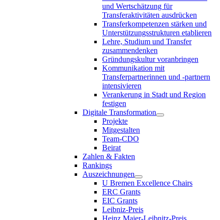
und Wertschätzung für
Transferaktivitäten ausdrücken
Transferkompetenzen stärken und
Unterstützungsstrukturen etablieren
Lehre, Studium und Transfer
zusammendenken
Gründungskultur voranbringen
Kommunikation mit
Transferpartnerinnen und -partnern
intensivieren
Verankerung in Stadt und Region
festigen
Digitale Transformation
Projekte
Mitgestalten
Team-CDO
Beirat
Zahlen & Fakten
Rankings
Auszeichnungen
U Bremen Excellence Chairs
ERC Grants
EIC Grants
Leibniz-Preis
Heinz Maier-Leibnitz-Preis