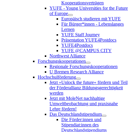
Kooperationsverträgen
YUFE - Young Universities for the Future
of Europe
Europäisch studieren mit YUFE
Für Bürger*innen - Lebenslanges
Lernen
YUFE Staff Journey
Präsentation YUFE4Postdocs
YUFE4Postdocs
YUFE @CAMPUS CITY
Northwest Alliance
Forschungskooperationen
Regionale Forschungskooperationen
U Bremen Research Alliance
Hochschulförderung
Jetzt »Unlock the future« fördern und Teil
der Förderallianz Bildungsgerechtigkeit
werden
Jetzt mit MoleNet nachhaltige
Umweltbeobachtung und praxisnahe
Lehre fördern!
Das Deutschlandstipendium
Die Förder:innen und
Stipendiat:innen des
Deutschlandstipendiums