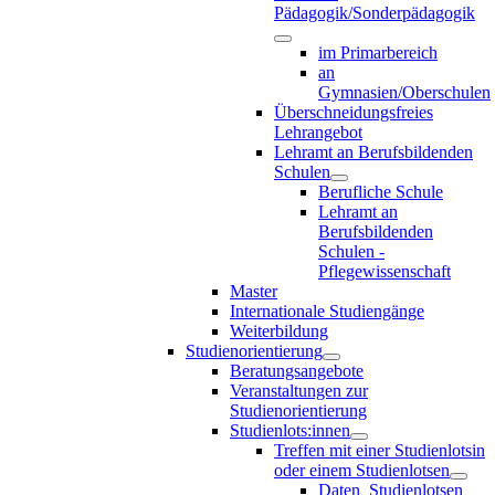
Pädagogik/Sonderpädagogik
im Primarbereich
an
Gymnasien/Oberschulen
Überschneidungsfreies
Lehrangebot
Lehramt an Berufsbildenden
Schulen
Berufliche Schule
Lehramt an
Berufsbildenden
Schulen -
Pflegewissenschaft
Master
Internationale Studiengänge
Weiterbildung
Studienorientierung
Beratungsangebote
Veranstaltungen zur
Studienorientierung
Studienlots:innen
Treffen mit einer Studienlotsin
oder einem Studienlotsen
Daten_Studienlotsen