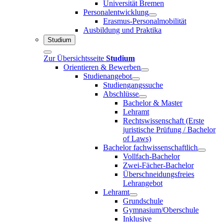
Universität Bremen
Personalentwicklung
Erasmus-Personalmobilität
Ausbildung und Praktika
Studium
Zur Übersichtsseite
Studium
Orientieren & Bewerben
Studienangebot
Studiengangssuche
Abschlüsse
Bachelor & Master
Lehramt
Rechtswissenschaft (Erste
juristische Prüfung / Bachelor
of Laws)
Bachelor fachwissenschaftlich
Vollfach-Bachelor
Zwei-Fächer-Bachelor
Überschneidungsfreies
Lehrangebot
Lehramt
Grundschule
Gymnasium/Oberschule
Inklusive