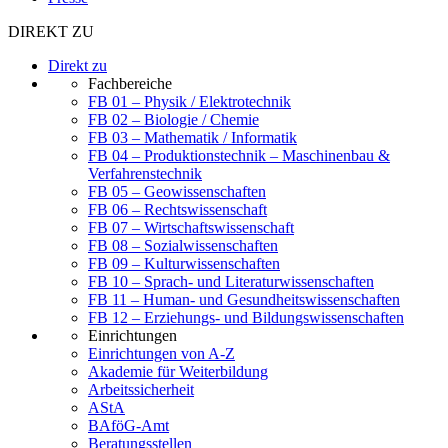
DIREKT ZU
Direkt zu
Fachbereiche
FB 01 – Physik / Elektrotechnik
FB 02 – Biologie / Chemie
FB 03 – Mathematik / Informatik
FB 04 – Produktionstechnik – Maschinenbau &
Verfahrenstechnik
FB 05 – Geowissenschaften
FB 06 – Rechtswissenschaft
FB 07 – Wirtschaftswissenschaft
FB 08 – Sozialwissenschaften
FB 09 – Kulturwissenschaften
FB 10 – Sprach- und Literaturwissenschaften
FB 11 – Human- und Gesundheitswissenschaften
FB 12 – Erziehungs- und Bildungswissenschaften
Einrichtungen
Einrichtungen von A-Z
Akademie für Weiterbildung
Arbeitssicherheit
AStA
BAföG-Amt
Beratungsstellen