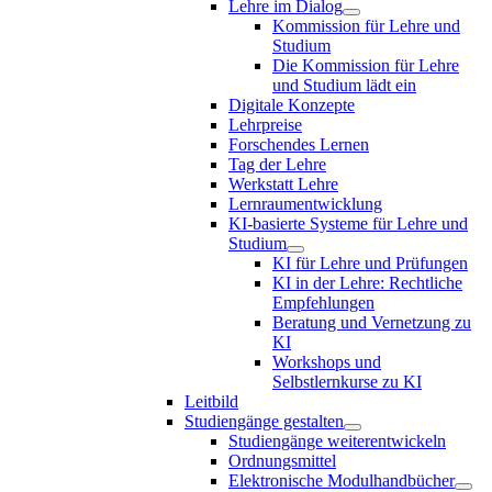
Lehre im Dialog
Kommission für Lehre und
Studium
Die Kommission für Lehre
und Studium lädt ein
Digitale Konzepte
Lehrpreise
Forschendes Lernen
Tag der Lehre
Werkstatt Lehre
Lernraumentwicklung
KI-basierte Systeme für Lehre und
Studium
KI für Lehre und Prüfungen
KI in der Lehre: Rechtliche
Empfehlungen
Beratung und Vernetzung zu
KI
Workshops und
Selbstlernkurse zu KI
Leitbild
Studiengänge gestalten
Studiengänge weiterentwickeln
Ordnungsmittel
Elektronische Modulhandbücher