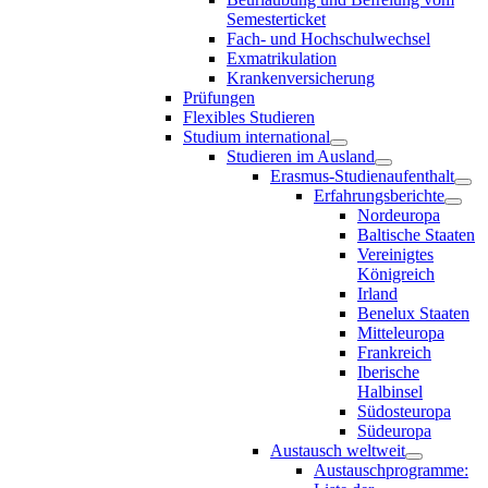
Semesterticket
Fach- und Hochschulwechsel
Exmatrikulation
Krankenversicherung
Prüfungen
Flexibles Studieren
Studium international
Studieren im Ausland
Erasmus-Studienaufenthalt
Erfahrungsberichte
Nordeuropa
Baltische Staaten
Vereinigtes
Königreich
Irland
Benelux Staaten
Mitteleuropa
Frankreich
Iberische
Halbinsel
Südosteuropa
Südeuropa
Austausch weltweit
Austauschprogramme: