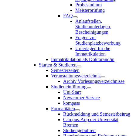
Probestudium
Meisterprüfung
FAQ
Anlaufstellen,
Studienunterlagen,
Bescheinigungen
Fragen zur
Studienplatzbewerbung
Unterlagen für die
Immatrikulation
Immatrikulation als Doktorand/in
Starten & Studieren
Semesterzeiten
Veranstaltungsverzeichnis
Archiv Vorlesungsverzeichnisse
Studieneinführung
Uni-Start
Newcomer Service
kompass
Formalitäten
Rückmeldung und Semesterbeitrag
Campus-App der Universität
Bremen
Studiengebühren
Beurlaubung und Befreiung vom