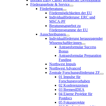
Bremen Early Career Researcher Development
Förderangebote & Service
Förderberatung
Fördermöglichkeiten der EU
Individualförderung: ERC und
MSCA-PF
Beratungsangebot zu
Förderprogramme der EU
Ausschreibungen
Individualförderung herausragender
Wissenschaftler:innen
Antragsformular Success
Bonus
Antragsformular Preparation
Funding
Northwest Impuls
Northwest Advanced
Zentrale Forschungsförderung ZF
01 Impulse für
Forschungsvorhaben
02 Konferenzreisen
03 BremenIDEA
04 Eigene Projekte für
Postdocs
05 Fokusprojekte