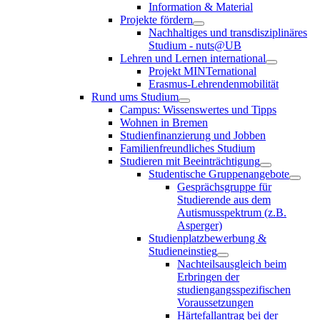
Information & Material
Projekte fördern
Nachhaltiges und transdisziplinäres
Studium - nuts@UB
Lehren und Lernen international
Projekt MINTernational
Erasmus-Lehrendenmobilität
Rund ums Studium
Campus: Wissenswertes und Tipps
Wohnen in Bremen
Studienfinanzierung und Jobben
Familienfreundliches Studium
Studieren mit Beeinträchtigung
Studentische Gruppenangebote
Gesprächsgruppe für
Studierende aus dem
Autismusspektrum (z.B.
Asperger)
Studienplatzbewerbung &
Studieneinstieg
Nachteilsausgleich beim
Erbringen der
studiengangsspezifischen
Voraussetzungen
Härtefallantrag bei der