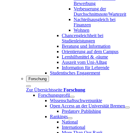
Bewerbung
Verbesserung der
Durchschnittsnote/Wartezeit
Nachteilsausgleich bei
Finanzen
Wohnen
Chancengleichheit bei
Studienleistungen
Beratung und Information
Orientierung auf dem Campus
Lernhilfsmittel & -räume
Auszeit vom Uni-Alltag
Information für Lehrende
Studentisches Engagement
Forschung
Zur Übersichtsseite
Forschung
Forschungsprofil
Wissenschaftsschwerpunkte
Open Access an der Universität Bremen
Predatory Publishing
Rankings
National
International
More Than Our Rank