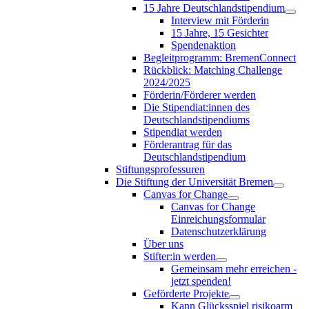
15 Jahre Deutschlandstipendium
Interview mit Förderin
15 Jahre, 15 Gesichter
Spendenaktion
Begleitprogramm: BremenConnect
Rückblick: Matching Challenge
2024/2025
Förderin/Förderer werden
Die Stipendiat:innen des
Deutschlandstipendiums
Stipendiat werden
Förderantrag für das
Deutschlandstipendium
Stiftungsprofessuren
Die Stiftung der Universität Bremen
Canvas for Change
Canvas for Change
Einreichungsformular
Datenschutzerklärung
Über uns
Stifter:in werden
Gemeinsam mehr erreichen -
jetzt spenden!
Geförderte Projekte
Kann Glücksspiel risikoarm