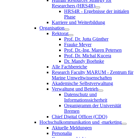
Human Resources Strategy for
Researchers (HRS4R)
HRS4R - Ergebnisse der initialen
Phase
Karriere und Weiterbildung
Organisation
Rektorat
Prof. Dr. Jutta Günther
Frauke Meyer
Prof. Dr.-Ing. Maren Petersen
Prof. Dr. Michal Kucera
Dr. Mandy Boehnke
Alle Fachbereiche
Research Faculty MARUM - Zentrum für
Marine Umweltwissenschaften
Akademische Selbstverwaltung
Verwaltung und Betrieb
Datenschutz und
Informationssicherheit
Organigramm der Universität
Bremen
Chief Digital Officer (CDO)
Hochschulkommunikation und -marketing
Aktuelle Meldungen
Personalia