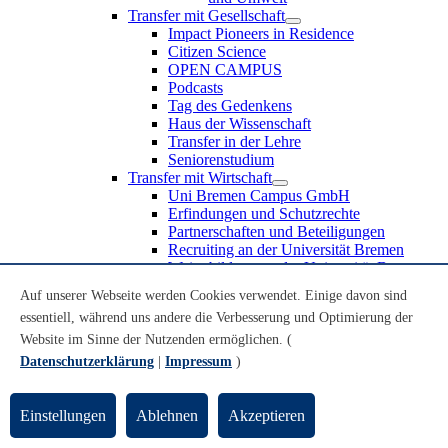
Transfer mit Gesellschaft
Impact Pioneers in Residence
Citizen Science
OPEN CAMPUS
Podcasts
Tag des Gedenkens
Haus der Wissenschaft
Transfer in der Lehre
Seniorenstudium
Transfer mit Wirtschaft
Uni Bremen Campus GmbH
Erfindungen und Schutzrechte
Partnerschaften und Beteiligungen
Recruiting an der Universität Bremen
Weiterbildung an der Universität Bremen
Transfer mit Schule
Auf unserer Webseite werden Cookies verwendet. Einige davon sind
Schülerinnen und Schüler
essentiell, während uns andere die Verbesserung und Optimierung der
MINT-Schnupperstudium
Schulklassen
Website im Sinne der Nutzenden ermöglichen. (
Lehrkräfte
Datenschutzerklärung
|
Impressum
)
Gründungsunterstützung
UniTransfer - Servicestelle für Transferaktivitäten
Einstellungen
Ablehnen
Akzeptieren
Transfermagazin der Universität Bremen
Transferpreis der Universität Bremen