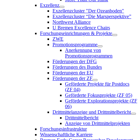
Exzellenz
Exzellenzcluster "Der Ozeanboden"
Exzellenzcluster “Die Marsperspektive”
Northwest Alliance
U Bremen Excellence Chairs
Forschungseinrichtungen & Projekte
ZWE
Promotionsprogramme
Anerkennung von
Promotionsprogrammen
Förderungen der DFG
Förderungen des Bundes
Förderungen der EU
Förderungen der ZF
Geförderte Projekte für Postdocs
(ZF 04)
Geförderte Fokusprojekte (ZF 05)
Geförderte Explorationsprojekte (ZF
06)
Drittmittelanzeige und Drittmittelbericht
Drittmittelbericht
Anzeige von Drittmittelprojekten
Forschungsinfrastruktur
Wissenschaftliche Karriere