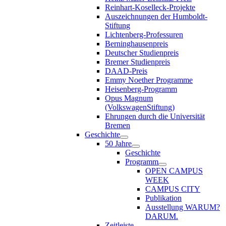
Reinhart-Koselleck-Projekte
Auszeichnungen der Humboldt-
Stiftung
Lichtenberg-Professuren
Berninghausenpreis
Deutscher Studienpreis
Bremer Studienpreis
DAAD-Preis
Emmy Noether Programme
Heisenberg-Programm
Opus Magnum
(VolkswagenStiftung)
Ehrungen durch die Universität
Bremen
Geschichte
50 Jahre
Geschichte
Programm
OPEN CAMPUS
WEEK
CAMPUS CITY
Publikation
Ausstellung WARUM?
DARUM.
Zeitleiste