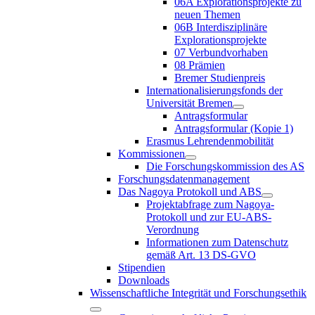
06A Explorationsprojekte zu
neuen Themen
06B Interdisziplinäre
Explorationsprojekte
07 Verbundvorhaben
08 Prämien
Bremer Studienpreis
Internationalisierungsfonds der
Universität Bremen
Antragsformular
Antragsformular (Kopie 1)
Erasmus Lehrendenmobilität
Kommissionen
Die Forschungskommission des AS
Forschungsdatenmanagement
Das Nagoya Protokoll und ABS
Projektabfrage zum Nagoya-
Protokoll und zur EU-ABS-
Verordnung
Informationen zum Datenschutz
gemäß Art. 13 DS-GVO
Stipendien
Downloads
Wissenschaftliche Integrität und Forschungsethik