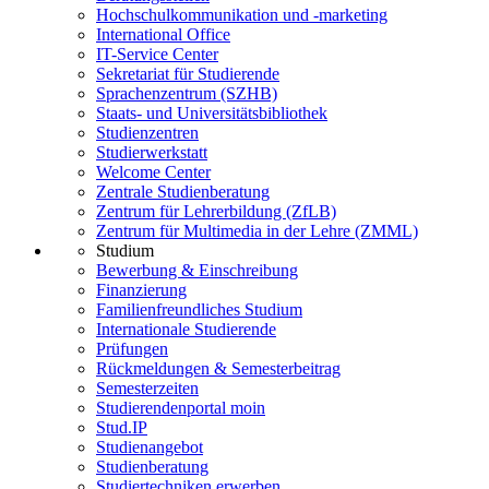
Hochschulkommunikation und -marketing
International Office
IT-Service Center
Sekretariat für Studierende
Sprachenzentrum (SZHB)
Staats- und Universitätsbibliothek
Studienzentren
Studierwerkstatt
Welcome Center
Zentrale Studienberatung
Zentrum für Lehrerbildung (ZfLB)
Zentrum für Multimedia in der Lehre (ZMML)
Studium
Bewerbung & Einschreibung
Finanzierung
Familienfreundliches Studium
Internationale Studierende
Prüfungen
Rückmeldungen & Semesterbeitrag
Semesterzeiten
Studierendenportal moin
Stud.IP
Studienangebot
Studienberatung
Studiertechniken erwerben