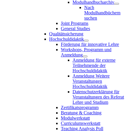
Modulhandbucharchiv
Nach
Modulhandbüchern
suchen
Joint Programs
General Studies
Qualitätssicherung
Hochschuldidaktik
Förderung für innovative Lehre
Workshops, Programm und
Anmeldung
Anmeldung für externe
Teilnehmende der
Hochschuldidaktik
Anmeldung Weitere
Veranstaltungen
Hochschuldidaktik
Datenschutzerklärung für
Veranstaltungen des Referat
Lehre und Studium
Zertifikatsprogramm
Beratung & Coaching
Modulwerkstatt
Curriculumswerkstatt
Teaching Analysis Poll