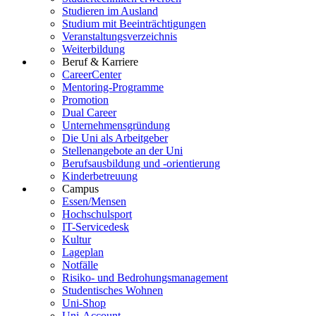
Studieren im Ausland
Studium mit Beeinträchtigungen
Veranstaltungsverzeichnis
Weiterbildung
Beruf & Karriere
CareerCenter
Mentoring-Programme
Promotion
Dual Career
Unternehmensgründung
Die Uni als Arbeitgeber
Stellenangebote an der Uni
Berufsausbildung und -orientierung
Kinderbetreuung
Campus
Essen/Mensen
Hochschulsport
IT-Servicedesk
Kultur
Lageplan
Notfälle
Risiko- und Bedrohungsmanagement
Studentisches Wohnen
Uni-Shop
Uni-Account