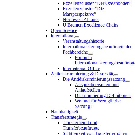
Exzellenzcluster "Der Ozeanboden"
Exzellenzcluster “Die
Marsperspektive”
Northwest Alliance
U Bremen Excellence Chairs
Open Science
International
Veranstaltungshistorie
Internationalisierungsbeauftragte der
Fachbereiche
Formular
Internationalisierungsbeauftragt
International Office
Antidiskriminierung & Diversität
Die Antidiskriminierungssatzung
Ansprechpersonen und
Anlaufstellen
Diskriminierung Definitionen
Wo und für Wen gilt die
Satzung?
Nachhaltigkeit
Transferstrategie
Transferbeirat und
Transferbeauftragte
Sichtbarkeit von Transfer erhöhen