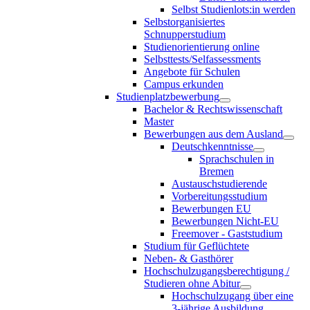
Selbst Studienlots:in werden
Selbstorganisiertes
Schnupperstudium
Studienorientierung online
Selbsttests/Selfassessments
Angebote für Schulen
Campus erkunden
Studienplatzbewerbung
Bachelor & Rechtswissenschaft
Master
Bewerbungen aus dem Ausland
Deutschkenntnisse
Sprachschulen in
Bremen
Austauschstudierende
Vorbereitungsstudium
Bewerbungen EU
Bewerbungen Nicht-EU
Freemover - Gaststudium
Studium für Geflüchtete
Neben- & Gasthörer
Hochschulzugangsberechtigung /
Studieren ohne Abitur
Hochschulzugang über eine
3-jährige Ausbildung