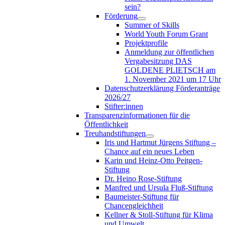
sein?
Förderung
Summer of Skills
World Youth Forum Grant
Projektprofile
Anmeldung zur öffentlichen
Vergabesitzung DAS
GOLDENE PLIETSCH am
1. November 2021 um 17 Uhr
Datenschutzerklärung Förderanträge
2026/27
Stifter:innen
Transparenzinformationen für die
Öffentlichkeit
Treuhandstiftungen
Iris und Hartmut Jürgens Stiftung –
Chance auf ein neues Leben
Karin und Heinz-Otto Peitgen-
Stiftung
Dr. Heino Rose-Stiftung
Manfred und Ursula Fluß-Stiftung
Baumeister-Stiftung für
Chancengleichheit
Kellner & Stoll-Stiftung für Klima
und Umwelt