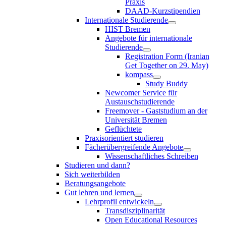
Praxis
DAAD-Kurzstipendien
Internationale Studierende
HIST Bremen
Angebote für internationale
Studierende
Registration Form (Iranian
Get Together on 29. May)
kompass
Study Buddy
Newcomer Service für
Austauschstudierende
Freemover - Gaststudium an der
Universität Bremen
Geflüchtete
Praxisorientiert studieren
Fächerübergreifende Angebote
Wissenschaftliches Schreiben
Studieren und dann?
Sich weiterbilden
Beratungsangebote
Gut lehren und lernen
Lehrprofil entwickeln
Transdisziplinarität
Open Educational Resources