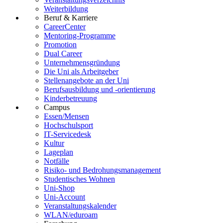
Weiterbildung
Beruf & Karriere
CareerCenter
Mentoring-Programme
Promotion
Dual Career
Unternehmensgründung
Die Uni als Arbeitgeber
Stellenangebote an der Uni
Berufsausbildung und -orientierung
Kinderbetreuung
Campus
Essen/Mensen
Hochschulsport
IT-Servicedesk
Kultur
Lageplan
Notfälle
Risiko- und Bedrohungsmanagement
Studentisches Wohnen
Uni-Shop
Uni-Account
Veranstaltungskalender
WLAN/eduroam