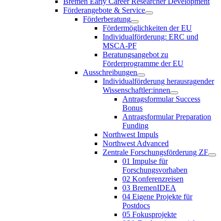
Bremen Early Career Researcher Development
Förderangebote & Service
Förderberatung
Fördermöglichkeiten der EU
Individualförderung: ERC und
MSCA-PF
Beratungsangebot zu
Förderprogramme der EU
Ausschreibungen
Individualförderung herausragender
Wissenschaftler:innen
Antragsformular Success
Bonus
Antragsformular Preparation
Funding
Northwest Impuls
Northwest Advanced
Zentrale Forschungsförderung ZF
01 Impulse für
Forschungsvorhaben
02 Konferenzreisen
03 BremenIDEA
04 Eigene Projekte für
Postdocs
05 Fokusprojekte