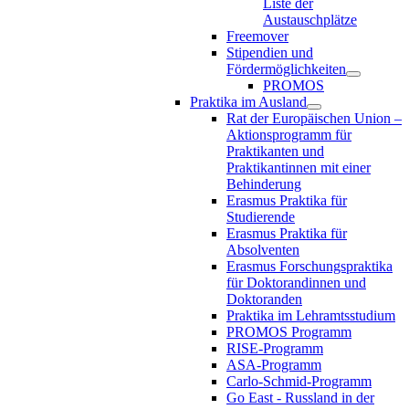
Liste der
Austauschplätze
Freemover
Stipendien und
Fördermöglichkeiten
PROMOS
Praktika im Ausland
Rat der Europäischen Union –
Aktionsprogramm für
Praktikanten und
Praktikantinnen mit einer
Behinderung
Erasmus Praktika für
Studierende
Erasmus Praktika für
Absolventen
Erasmus Forschungspraktika
für Doktorandinnen und
Doktoranden
Praktika im Lehramtsstudium
PROMOS Programm
RISE-Programm
ASA-Programm
Carlo-Schmid-Programm
Go East - Russland in der