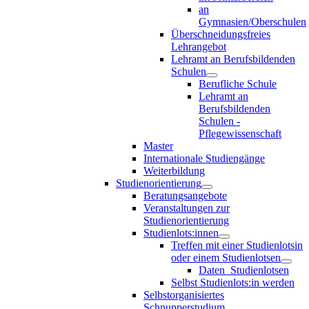
an
Gymnasien/Oberschulen
Überschneidungsfreies
Lehrangebot
Lehramt an Berufsbildenden
Schulen
Berufliche Schule
Lehramt an
Berufsbildenden
Schulen -
Pflegewissenschaft
Master
Internationale Studiengänge
Weiterbildung
Studienorientierung
Beratungsangebote
Veranstaltungen zur
Studienorientierung
Studienlots:innen
Treffen mit einer Studienlotsin
oder einem Studienlotsen
Daten_Studienlotsen
Selbst Studienlots:in werden
Selbstorganisiertes
Schnupperstudium