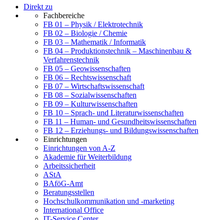
Direkt zu
Fachbereiche
FB 01 – Physik / Elektrotechnik
FB 02 – Biologie / Chemie
FB 03 – Mathematik / Informatik
FB 04 – Produktionstechnik – Maschinenbau &
Verfahrenstechnik
FB 05 – Geowissenschaften
FB 06 – Rechtswissenschaft
FB 07 – Wirtschaftswissenschaft
FB 08 – Sozialwissenschaften
FB 09 – Kulturwissenschaften
FB 10 – Sprach- und Literaturwissenschaften
FB 11 – Human- und Gesundheitswissenschaften
FB 12 – Erziehungs- und Bildungswissenschaften
Einrichtungen
Einrichtungen von A-Z
Akademie für Weiterbildung
Arbeitssicherheit
AStA
BAföG-Amt
Beratungsstellen
Hochschulkommunikation und -marketing
International Office
IT-Service Center