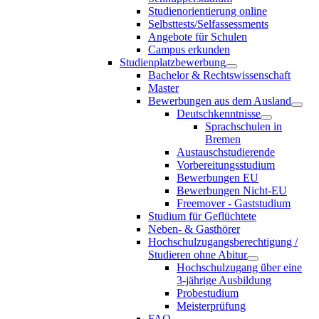
Studienorientierung online
Selbsttests/Selfassessments
Angebote für Schulen
Campus erkunden
Studienplatzbewerbung
Bachelor & Rechtswissenschaft
Master
Bewerbungen aus dem Ausland
Deutschkenntnisse
Sprachschulen in
Bremen
Austauschstudierende
Vorbereitungsstudium
Bewerbungen EU
Bewerbungen Nicht-EU
Freemover - Gaststudium
Studium für Geflüchtete
Neben- & Gasthörer
Hochschulzugangsberechtigung /
Studieren ohne Abitur
Hochschulzugang über eine
3-jährige Ausbildung
Probestudium
Meisterprüfung
FAQ