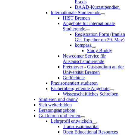
Praxis
DAAD-Kurzstipendien
Internationale Studierende
HIST Bremen
Angebote für internationale
Studierende
Registration Form (Iranian
Get Together on 29. May)
kompass
Study Buddy
Newcomer Service für
Austauschstudierende
Freemover - Gaststudium an der
Universität Bremen
Geflüchtete
Praxisorientiert studieren
Fächerübergreifende Angebote
Wissenschaftliches Schreiben
Studieren und dann?
Sich weiterbilden
Beratungsangebote
Gut lehren und lernen
Lehrprofil entwickeln
Transdisziplinarität
Open Educational Resources