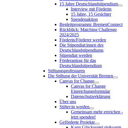
15 Jahre Deutschlandstipendium
Interview mit Förderin
15 Jahre, 15 Gesichter
Spendenaktion
Begleitprogramm: BremenConnect
Rückblick: Matching Challenge
2024/2025
Förderin/Förderer werden
Die Stipendiat:innen des
Deutschlandstipendiums
Stipendiat werden
Förderantrag für das
Deutschlandstipendium
Stiftungsprofessuren
Die Stiftung der Universität Bremen
Canvas for Change
Canvas for Change
Einreichungsformular
Datenschutzerklärung
Über uns
Stifter:in werden
Gemeinsam mehr erreichen -
jetzt spenden!
Geförderte Projekte
Kann Glücksspiel risikoarm