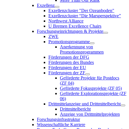
More Than Our Rank
Exzellenz
Exzellenzcluster "Der Ozeanboden"
Exzellenzcluster “Die Marsperspektive”
Northwest Alliance
U Bremen Excellence Chairs
Forschungseinrichtungen & Projekte
ZWE
Promotionsprogramme
Anerkennung von
Promotionsprogrammen
Förderungen der DFG
Förderungen des Bundes
Förderungen der EU
Förderungen der ZF
Geförderte Projekte für Postdocs
(ZF 04)
Geförderte Fokusprojekte (ZF 05)
Geförderte Explorationsprojekte (ZF
06)
Drittmittelanzeige und Drittmittelbericht
Drittmittelbericht
Anzeige von Drittmittelprojekten
Forschungsinfrastruktur
Wissenschaftliche Karriere