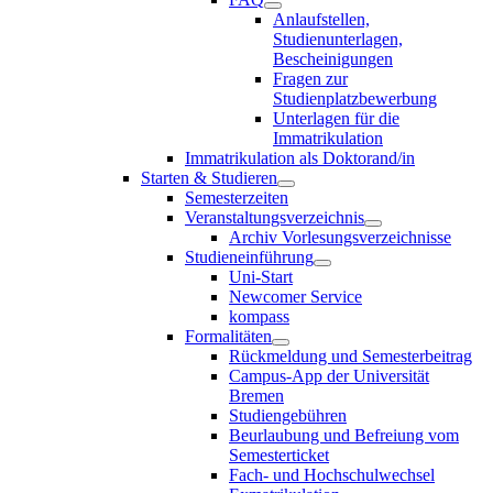
Anlaufstellen,
Studienunterlagen,
Bescheinigungen
Fragen zur
Studienplatzbewerbung
Unterlagen für die
Immatrikulation
Immatrikulation als Doktorand/in
Starten & Studieren
Semesterzeiten
Veranstaltungsverzeichnis
Archiv Vorlesungsverzeichnisse
Studieneinführung
Uni-Start
Newcomer Service
kompass
Formalitäten
Rückmeldung und Semesterbeitrag
Campus-App der Universität
Bremen
Studiengebühren
Beurlaubung und Befreiung vom
Semesterticket
Fach- und Hochschulwechsel