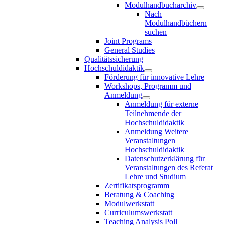
Modulhandbucharchiv
Nach
Modulhandbüchern
suchen
Joint Programs
General Studies
Qualitätssicherung
Hochschuldidaktik
Förderung für innovative Lehre
Workshops, Programm und
Anmeldung
Anmeldung für externe
Teilnehmende der
Hochschuldidaktik
Anmeldung Weitere
Veranstaltungen
Hochschuldidaktik
Datenschutzerklärung für
Veranstaltungen des Referat
Lehre und Studium
Zertifikatsprogramm
Beratung & Coaching
Modulwerkstatt
Curriculumswerkstatt
Teaching Analysis Poll