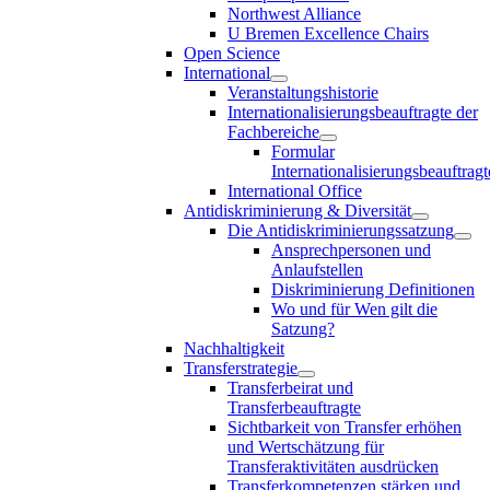
Northwest Alliance
U Bremen Excellence Chairs
Open Science
International
Veranstaltungshistorie
Internationalisierungsbeauftragte der
Fachbereiche
Formular
Internationalisierungsbeauftragt
International Office
Antidiskriminierung & Diversität
Die Antidiskriminierungssatzung
Ansprechpersonen und
Anlaufstellen
Diskriminierung Definitionen
Wo und für Wen gilt die
Satzung?
Nachhaltigkeit
Transferstrategie
Transferbeirat und
Transferbeauftragte
Sichtbarkeit von Transfer erhöhen
und Wertschätzung für
Transferaktivitäten ausdrücken
Transferkompetenzen stärken und