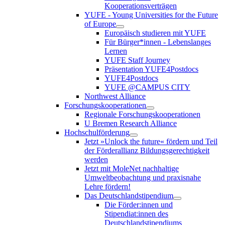
Kooperationsverträgen
YUFE - Young Universities for the Future
of Europe
Europäisch studieren mit YUFE
Für Bürger*innen - Lebenslanges
Lernen
YUFE Staff Journey
Präsentation YUFE4Postdocs
YUFE4Postdocs
YUFE @CAMPUS CITY
Northwest Alliance
Forschungskooperationen
Regionale Forschungskooperationen
U Bremen Research Alliance
Hochschulförderung
Jetzt »Unlock the future« fördern und Teil
der Förderallianz Bildungsgerechtigkeit
werden
Jetzt mit MoleNet nachhaltige
Umweltbeobachtung und praxisnahe
Lehre fördern!
Das Deutschlandstipendium
Die Förder:innen und
Stipendiat:innen des
Deutschlandstipendiums