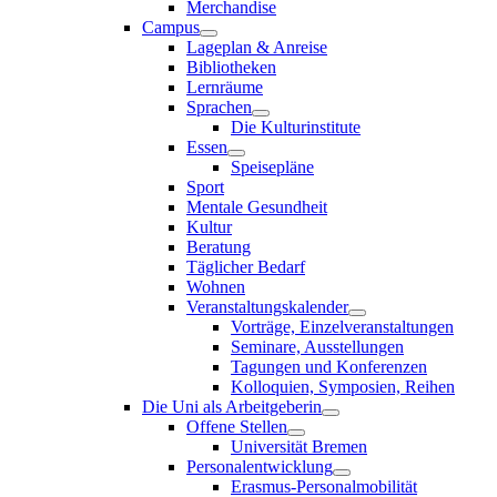
Merchandise
Campus
Lageplan & Anreise
Bibliotheken
Lernräume
Sprachen
Die Kulturinstitute
Essen
Speisepläne
Sport
Mentale Gesundheit
Kultur
Beratung
Täglicher Bedarf
Wohnen
Veranstaltungskalender
Vorträge, Einzelveranstaltungen
Seminare, Ausstellungen
Tagungen und Konferenzen
Kolloquien, Symposien, Reihen
Die Uni als Arbeitgeberin
Offene Stellen
Universität Bremen
Personalentwicklung
Erasmus-Personalmobilität