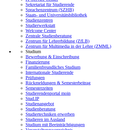
Sekretariat für Studierende
Sprachenzentrum (SZHB)
Staats- und Universitätsbibliothek
Studienzentren
Studierwerkstatt
Welcome Center
Zentrale Studienberatung
Zentrum für Lehrerbildung (ZfLB)
Zentrum für Multimedia in der Lehre (ZMML)
Studium
Bewerbung & Einschreibung
Finanzierung
Familienfreundliches Studium
Internationale Studierende
Prüfungen
Rückmeldungen & Semesterbeitrag
Semesterzeiten
Studierendenportal moin
Stud.IP
Studienangebot
Studienberatung
Studiertechniken erwerben
Studieren im Ausland
Studium mit Beeinträchtigungen
Veranstaltungsverzeichnis