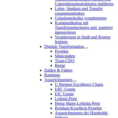
Unterstützungsstrukturen etablieren
Lehre, Studium und Transfer
zusammendenken
Gründungskultur voranbringen
Kommunikation mit
Transferpartnerinnen und -partnern
intensivieren
Verankerung in Stadt und Region
festigen
Digitale Transformation
Projekte
Mitgestalten
Team-CDO
Beirat
Zahlen & Fakten
Rankings
Auszeichnungen
U Bremen Excellence Chairs
ERC Grants
EIC Grants
Leibniz-Preis
Heinz Maier-Leibnitz-Preis
Reinhart-Koselleck-Projekte
Auszeichnungen der Humboldt-
Stiftung