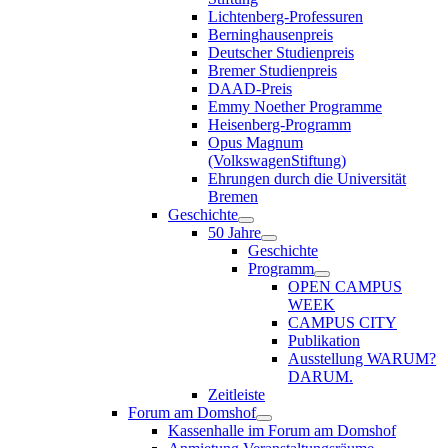
Lichtenberg-Professuren
Berninghausenpreis
Deutscher Studienpreis
Bremer Studienpreis
DAAD-Preis
Emmy Noether Programme
Heisenberg-Programm
Opus Magnum
(VolkswagenStiftung)
Ehrungen durch die Universität
Bremen
Geschichte
50 Jahre
Geschichte
Programm
OPEN CAMPUS
WEEK
CAMPUS CITY
Publikation
Ausstellung WARUM?
DARUM.
Zeitleiste
Forum am Domshof
Kassenhalle im Forum am Domshof