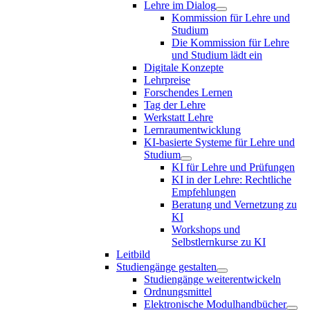
Lehre im Dialog
Kommission für Lehre und
Studium
Die Kommission für Lehre
und Studium lädt ein
Digitale Konzepte
Lehrpreise
Forschendes Lernen
Tag der Lehre
Werkstatt Lehre
Lernraumentwicklung
KI-basierte Systeme für Lehre und
Studium
KI für Lehre und Prüfungen
KI in der Lehre: Rechtliche
Empfehlungen
Beratung und Vernetzung zu
KI
Workshops und
Selbstlernkurse zu KI
Leitbild
Studiengänge gestalten
Studiengänge weiterentwickeln
Ordnungsmittel
Elektronische Modulhandbücher