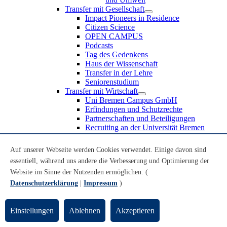
Transfer mit Gesellschaft
Impact Pioneers in Residence
Citizen Science
OPEN CAMPUS
Podcasts
Tag des Gedenkens
Haus der Wissenschaft
Transfer in der Lehre
Seniorenstudium
Transfer mit Wirtschaft
Uni Bremen Campus GmbH
Erfindungen und Schutzrechte
Partnerschaften und Beteiligungen
Recruiting an der Universität Bremen
Weiterbildung an der Universität Bremen
Transfer mit Schule
Auf unserer Webseite werden Cookies verwendet. Einige davon sind
Schülerinnen und Schüler
essentiell, während uns andere die Verbesserung und Optimierung der
MINT-Schnupperstudium
Website im Sinne der Nutzenden ermöglichen. (
Schulklassen
Lehrkräfte
Datenschutzerklärung
|
Impressum
)
Gründungsunterstützung
UniTransfer - Servicestelle für Transferaktivitäten
Einstellungen
Ablehnen
Akzeptieren
Transfermagazin der Universität Bremen