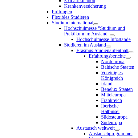
Exmatrikulation
Krankenversicherung
Prüfungen
Flexibles Studieren
Studium international
Hochschulmesse "Studium und
Praktikum im Ausland"
Hochschulmesse Infostände
Studieren im Ausland
Erasmus-Studienaufenthalt
Erfahrungsberichte
Nordeuropa
Baltische Staaten
Vereinigtes
Königreich
Irland
Benelux Staaten
Mitteleuropa
Frankreich
Iberische
Halbinsel
Südosteuropa
Südeuropa
Austausch weltweit
Austauschprogramme: