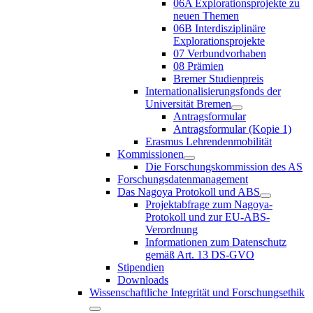
06A Explorationsprojekte zu
neuen Themen
06B Interdisziplinäre
Explorationsprojekte
07 Verbundvorhaben
08 Prämien
Bremer Studienpreis
Internationalisierungsfonds der
Universität Bremen
Antragsformular
Antragsformular (Kopie 1)
Erasmus Lehrendenmobilität
Kommissionen
Die Forschungskommission des AS
Forschungsdatenmanagement
Das Nagoya Protokoll und ABS
Projektabfrage zum Nagoya-
Protokoll und zur EU-ABS-
Verordnung
Informationen zum Datenschutz
gemäß Art. 13 DS-GVO
Stipendien
Downloads
Wissenschaftliche Integrität und Forschungsethik