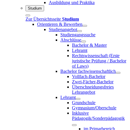
Ausbildung und Praktika
Studium
Zur Übersichtsseite
Studium
Orientieren & Bewerben
Studienangebot
Studiengangssuche
Abschlüsse
Bachelor & Master
Lehramt
Rechtswissenschaft (Erste
juristische Prüfung / Bachelor
of Laws)
Bachelor fachwissenschaftlich
Vollfach-Bachelor
Zwei-Fächer-Bachelor
Überschneidungsfreies
Lehrangebot
Lehramt
Grundschule
Gymnasium/Oberschule
Inklusive
Pädagogik/Sonderpädagogik
im Primarbereich