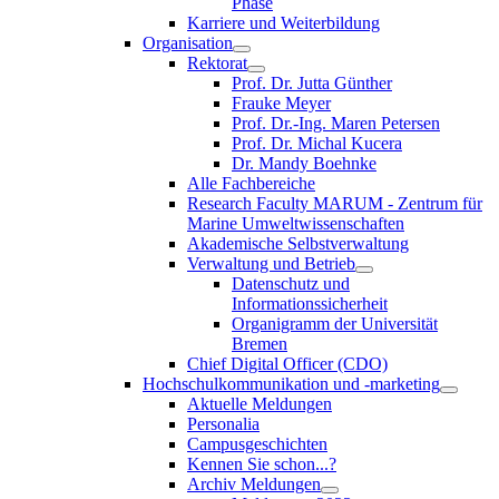
Phase
Karriere und Weiterbildung
Organisation
Rektorat
Prof. Dr. Jutta Günther
Frauke Meyer
Prof. Dr.-Ing. Maren Petersen
Prof. Dr. Michal Kucera
Dr. Mandy Boehnke
Alle Fachbereiche
Research Faculty MARUM - Zentrum für
Marine Umweltwissenschaften
Akademische Selbstverwaltung
Verwaltung und Betrieb
Datenschutz und
Informationssicherheit
Organigramm der Universität
Bremen
Chief Digital Officer (CDO)
Hochschulkommunikation und -marketing
Aktuelle Meldungen
Personalia
Campusgeschichten
Kennen Sie schon...?
Archiv Meldungen