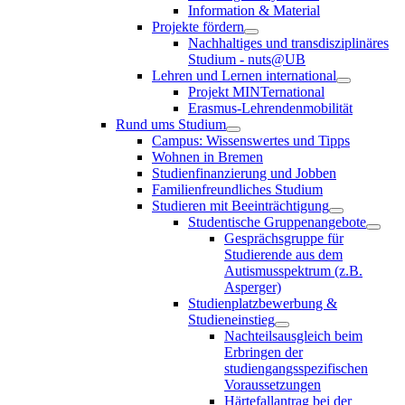
Information & Material
Projekte fördern
Nachhaltiges und transdisziplinäres
Studium - nuts@UB
Lehren und Lernen international
Projekt MINTernational
Erasmus-Lehrendenmobilität
Rund ums Studium
Campus: Wissenswertes und Tipps
Wohnen in Bremen
Studienfinanzierung und Jobben
Familienfreundliches Studium
Studieren mit Beeinträchtigung
Studentische Gruppenangebote
Gesprächsgruppe für
Studierende aus dem
Autismusspektrum (z.B.
Asperger)
Studienplatzbewerbung &
Studieneinstieg
Nachteilsausgleich beim
Erbringen der
studiengangsspezifischen
Voraussetzungen
Härtefallantrag bei der