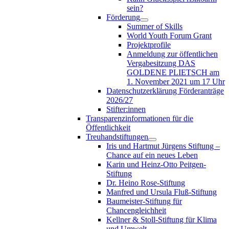
sein?
Förderung
Summer of Skills
World Youth Forum Grant
Projektprofile
Anmeldung zur öffentlichen
Vergabesitzung DAS
GOLDENE PLIETSCH am
1. November 2021 um 17 Uhr
Datenschutzerklärung Förderanträge
2026/27
Stifter:innen
Transparenzinformationen für die
Öffentlichkeit
Treuhandstiftungen
Iris und Hartmut Jürgens Stiftung –
Chance auf ein neues Leben
Karin und Heinz-Otto Peitgen-
Stiftung
Dr. Heino Rose-Stiftung
Manfred und Ursula Fluß-Stiftung
Baumeister-Stiftung für
Chancengleichheit
Kellner & Stoll-Stiftung für Klima
und Umwelt