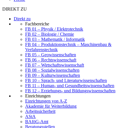
DIREKT ZU
Direkt zu
Fachbereiche
FB 01 – Physik / Elektrotechnik
FB 02 – Biologie / Chemie
FB 03 – Mathematik / Informatik
FB 04 – Produktionstechnik – Maschinenbau &
Verfahrenstechnik
FB 05 – Geowissenschaften
FB 06 – Rechtswissenschaft
FB 07 – Wirtschaftswissenschaft
FB 08 – Sozialwissenschaften
FB 09 – Kulturwissenschaften
FB 10 – Sprach- und Literaturwissenschaften
FB 11 – Human- und Gesundheitswissenschaften
FB 12 – Erziehungs- und Bildungswissenschaften
Einrichtungen
Einrichtungen von A-Z
Akademie für Weiterbildung
Arbeitssicherheit
AStA
BAföG-Amt
Beratungsstellen