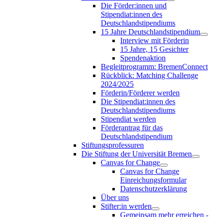
Die Förder:innen und
Stipendiat:innen des
Deutschlandstipendiums
15 Jahre Deutschlandstipendium
Interview mit Förderin
15 Jahre, 15 Gesichter
Spendenaktion
Begleitprogramm: BremenConnect
Rückblick: Matching Challenge
2024/2025
Förderin/Förderer werden
Die Stipendiat:innen des
Deutschlandstipendiums
Stipendiat werden
Förderantrag für das
Deutschlandstipendium
Stiftungsprofessuren
Die Stiftung der Universität Bremen
Canvas for Change
Canvas for Change
Einreichungsformular
Datenschutzerklärung
Über uns
Stifter:in werden
Gemeinsam mehr erreichen -