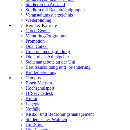
Studieren im Ausland
Studium mit Beeinträchtigungen
Veranstaltungsverzeichnis
Weiterbildung
Beruf & Karriere
CareerCenter
Mentoring-Programme
Promotion
Dual Career
Unternehmensgründung
Die Uni als Arbeitgeber
Stellenangebote an der Uni
Berufsausbildung und -orientierung
Kinderbetreuung
Campus
Essen/Mensen
Hochschulsport
IT-Servicedesk
Kultur
Lageplan
Notfälle
Risiko- und Bedrohungsmanagement
Studentisches Wohnen
Uni-Shop
Uni-Account