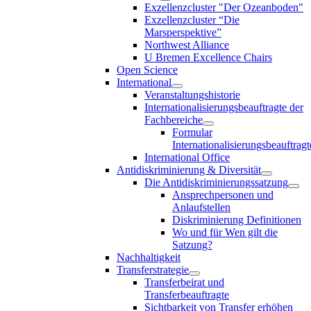
Exzellenzcluster "Der Ozeanboden"
Exzellenzcluster “Die
Marsperspektive”
Northwest Alliance
U Bremen Excellence Chairs
Open Science
International
Veranstaltungshistorie
Internationalisierungsbeauftragte der
Fachbereiche
Formular
Internationalisierungsbeauftragt
International Office
Antidiskriminierung & Diversität
Die Antidiskriminierungssatzung
Ansprechpersonen und
Anlaufstellen
Diskriminierung Definitionen
Wo und für Wen gilt die
Satzung?
Nachhaltigkeit
Transferstrategie
Transferbeirat und
Transferbeauftragte
Sichtbarkeit von Transfer erhöhen