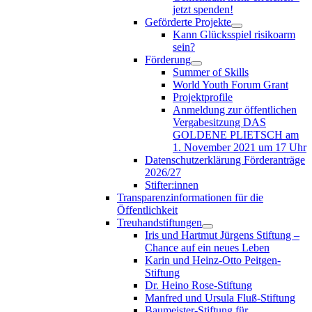
jetzt spenden!
Geförderte Projekte
Kann Glücksspiel risikoarm
sein?
Förderung
Summer of Skills
World Youth Forum Grant
Projektprofile
Anmeldung zur öffentlichen
Vergabesitzung DAS
GOLDENE PLIETSCH am
1. November 2021 um 17 Uhr
Datenschutzerklärung Förderanträge
2026/27
Stifter:innen
Transparenzinformationen für die
Öffentlichkeit
Treuhandstiftungen
Iris und Hartmut Jürgens Stiftung –
Chance auf ein neues Leben
Karin und Heinz-Otto Peitgen-
Stiftung
Dr. Heino Rose-Stiftung
Manfred und Ursula Fluß-Stiftung
Baumeister-Stiftung für