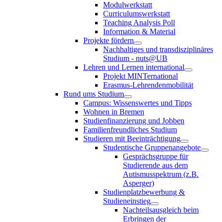
Modulwerkstatt
Curriculumswerkstatt
Teaching Analysis Poll
Information & Material
Projekte fördern
Nachhaltiges und transdisziplinäres
Studium - nuts@UB
Lehren und Lernen international
Projekt MINTernational
Erasmus-Lehrendenmobilität
Rund ums Studium
Campus: Wissenswertes und Tipps
Wohnen in Bremen
Studienfinanzierung und Jobben
Familienfreundliches Studium
Studieren mit Beeinträchtigung
Studentische Gruppenangebote
Gesprächsgruppe für
Studierende aus dem
Autismusspektrum (z.B.
Asperger)
Studienplatzbewerbung &
Studieneinstieg
Nachteilsausgleich beim
Erbringen der