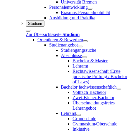
Universität Bremen
Personalentwicklung
Erasmus-Personalmobilität
Ausbildung und Praktika
Studium
Zur Übersichtsseite
Studium
Orientieren & Bewerben
Studienangebot
Studiengangssuche
Abschlüsse
Bachelor & Master
Lehramt
Rechtswissenschaft (Erste
juristische Prüfung / Bachelor
of Laws)
Bachelor fachwissenschaftlich
Vollfach-Bachelor
Zwei-Fächer-Bachelor
Überschneidungsfreies
Lehrangebot
Lehramt
Grundschule
Gymnasium/Oberschule
Inklusive