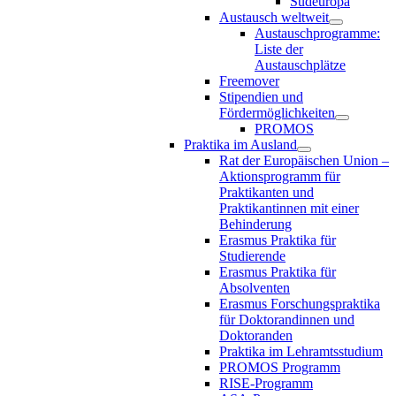
Südeuropa
Austausch weltweit
Austauschprogramme:
Liste der
Austauschplätze
Freemover
Stipendien und
Fördermöglichkeiten
PROMOS
Praktika im Ausland
Rat der Europäischen Union –
Aktionsprogramm für
Praktikanten und
Praktikantinnen mit einer
Behinderung
Erasmus Praktika für
Studierende
Erasmus Praktika für
Absolventen
Erasmus Forschungspraktika
für Doktorandinnen und
Doktoranden
Praktika im Lehramtsstudium
PROMOS Programm
RISE-Programm