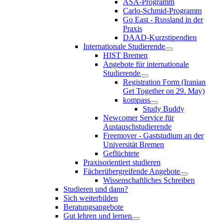
ASA-Programm
Carlo-Schmid-Programm
Go East - Russland in der
Praxis
DAAD-Kurzstipendien
Internationale Studierende
HIST Bremen
Angebote für internationale
Studierende
Registration Form (Iranian
Get Together on 29. May)
kompass
Study Buddy
Newcomer Service für
Austauschstudierende
Freemover - Gaststudium an der
Universität Bremen
Geflüchtete
Praxisorientiert studieren
Fächerübergreifende Angebote
Wissenschaftliches Schreiben
Studieren und dann?
Sich weiterbilden
Beratungsangebote
Gut lehren und lernen