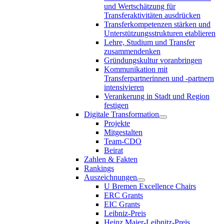
und Wertschätzung für
Transferaktivitäten ausdrücken
Transferkompetenzen stärken und
Unterstützungsstrukturen etablieren
Lehre, Studium und Transfer
zusammendenken
Gründungskultur voranbringen
Kommunikation mit
Transferpartnerinnen und -partnern
intensivieren
Verankerung in Stadt und Region
festigen
Digitale Transformation
Projekte
Mitgestalten
Team-CDO
Beirat
Zahlen & Fakten
Rankings
Auszeichnungen
U Bremen Excellence Chairs
ERC Grants
EIC Grants
Leibniz-Preis
Heinz Maier-Leibnitz-Preis