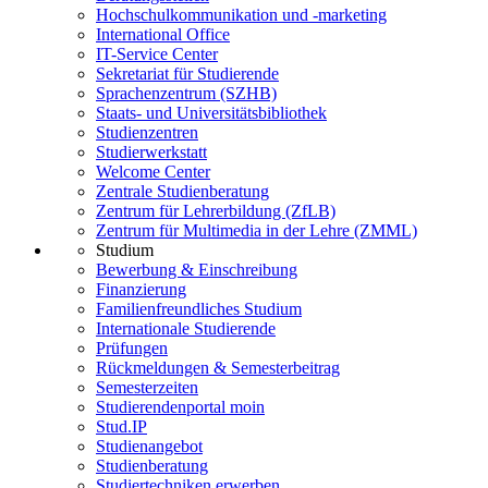
Hochschulkommunikation und -marketing
International Office
IT-Service Center
Sekretariat für Studierende
Sprachenzentrum (SZHB)
Staats- und Universitätsbibliothek
Studienzentren
Studierwerkstatt
Welcome Center
Zentrale Studienberatung
Zentrum für Lehrerbildung (ZfLB)
Zentrum für Multimedia in der Lehre (ZMML)
Studium
Bewerbung & Einschreibung
Finanzierung
Familienfreundliches Studium
Internationale Studierende
Prüfungen
Rückmeldungen & Semesterbeitrag
Semesterzeiten
Studierendenportal moin
Stud.IP
Studienangebot
Studienberatung
Studiertechniken erwerben