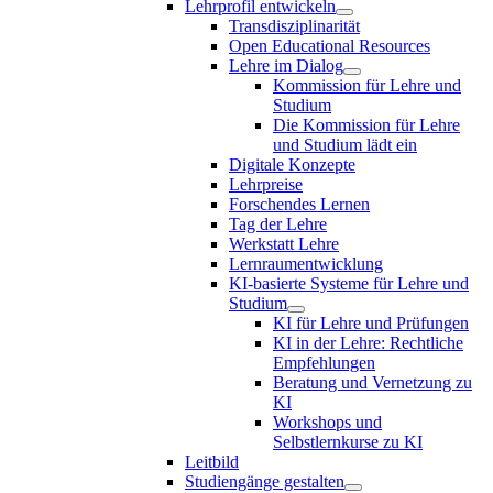
Lehrprofil entwickeln
Transdisziplinarität
Open Educational Resources
Lehre im Dialog
Kommission für Lehre und
Studium
Die Kommission für Lehre
und Studium lädt ein
Digitale Konzepte
Lehrpreise
Forschendes Lernen
Tag der Lehre
Werkstatt Lehre
Lernraumentwicklung
KI-basierte Systeme für Lehre und
Studium
KI für Lehre und Prüfungen
KI in der Lehre: Rechtliche
Empfehlungen
Beratung und Vernetzung zu
KI
Workshops und
Selbstlernkurse zu KI
Leitbild
Studiengänge gestalten