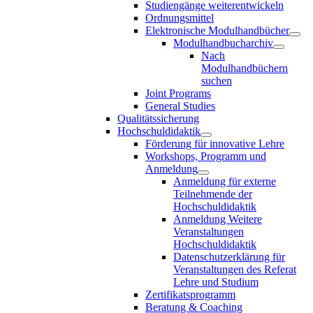
Studiengänge weiterentwickeln
Ordnungsmittel
Elektronische Modulhandbücher
Modulhandbucharchiv
Nach
Modulhandbüchern
suchen
Joint Programs
General Studies
Qualitätssicherung
Hochschuldidaktik
Förderung für innovative Lehre
Workshops, Programm und
Anmeldung
Anmeldung für externe
Teilnehmende der
Hochschuldidaktik
Anmeldung Weitere
Veranstaltungen
Hochschuldidaktik
Datenschutzerklärung für
Veranstaltungen des Referat
Lehre und Studium
Zertifikatsprogramm
Beratung & Coaching