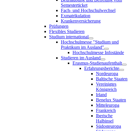
Semesterticket
Fach- und Hochschulwechsel
Exmatrikulation
Krankenversicherung
Prüfungen
Flexibles Studieren
Studium international
Hochschulmesse "Studium und
Praktikum im Ausland"
Hochschulmesse Infostände
Studieren im Ausland
Erasmus-Studienaufenthalt
Erfahrungsberichte
Nordeuropa
Baltische Staaten
Vereinigtes
Königreich
Irland
Benelux Staaten
Mitteleuropa
Frankreich
Iberische
Halbinsel
Südosteuropa