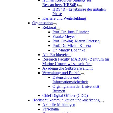
Human Resources Strategy for
Researchers (HRS4R)
HRS4R - Ergebnisse der initialen
Phase
Karriere und Weiterbildung
Organisation
Rektorat
Prof. Dr. Jutta Günther
Frauke Meyer
Prof. Dr.-Ing. Maren Petersen
Prof. Dr. Michal Kucera
Dr. Mandy Boehnke
Alle Fachbereiche
Research Faculty MARUM - Zentrum für
Marine Umweltwissenschaften
Akademische Selbstverwaltung
Verwaltung und Betrieb
Datenschutz und
Informationssicherheit
Organigramm der Universität
Bremen
Chief Digital Officer (CDO)
Hochschulkommunikation und -marketing
Aktuelle Meldungen
Personalia