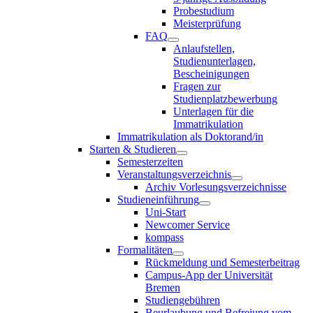
Probestudium
Meisterprüfung
FAQ
Anlaufstellen,
Studienunterlagen,
Bescheinigungen
Fragen zur
Studienplatzbewerbung
Unterlagen für die
Immatrikulation
Immatrikulation als Doktorand/in
Starten & Studieren
Semesterzeiten
Veranstaltungsverzeichnis
Archiv Vorlesungsverzeichnisse
Studieneinführung
Uni-Start
Newcomer Service
kompass
Formalitäten
Rückmeldung und Semesterbeitrag
Campus-App der Universität
Bremen
Studiengebühren
Beurlaubung und Befreiung vom