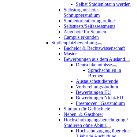
Selbst Studienlots:in werden
Selbstorganisiertes
Schnupperstudium
Studienorientierung online
Selbsttests/Selfassessments
Angebote für Schulen
Campus erkunden
Studienplatzbewerbung
Bachelor & Rechtswissenschaft
Master
Bewerbungen aus dem Ausland
Deutschkenntnisse
Sprachschulen in
Bremen
Austauschstudierende
Vorbereitungsstudium
Bewerbungen EU
Bewerbungen Nicht-EU
Freemover - Gaststudium
Studium für Geflüchtete
Neben- & Gasthörer
Hochschulzugangsberechtigung /
Studieren ohne Abitur
Hochschulzugang über eine
3-jährige Ausbildung