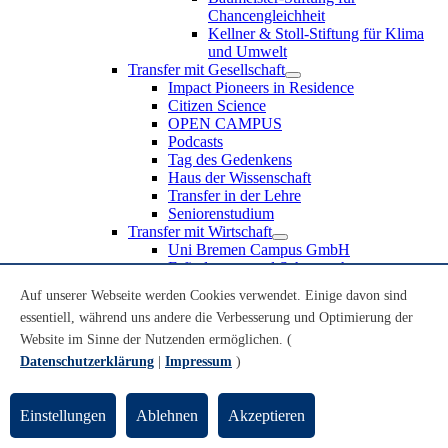
Chancengleichheit
Kellner & Stoll-Stiftung für Klima
und Umwelt
Transfer mit Gesellschaft
Impact Pioneers in Residence
Citizen Science
OPEN CAMPUS
Podcasts
Tag des Gedenkens
Haus der Wissenschaft
Transfer in der Lehre
Seniorenstudium
Transfer mit Wirtschaft
Uni Bremen Campus GmbH
Erfindungen und Schutzrechte
Partnerschaften und Beteiligungen
Auf unserer Webseite werden Cookies verwendet. Einige davon sind
Recruiting an der Universität Bremen
essentiell, während uns andere die Verbesserung und Optimierung der
Weiterbildung an der Universität Bremen
Transfer mit Schule
Website im Sinne der Nutzenden ermöglichen. (
Schülerinnen und Schüler
Datenschutzerklärung
|
Impressum
)
MINT-Schnupperstudium
Schulklassen
Lehrkräfte
Einstellungen
Ablehnen
Akzeptieren
Gründungsunterstützung
UniTransfer - Servicestelle für Transferaktivitäten