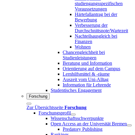
studiengangsspezifischen
Voraussetzungen
Härtefallantrag bei der
Bewerbung
Verbesserung der
Durchschnittsnote/Wartezeit
Nachteilsausgleich bei
Finanzen
Wohnen
Chancengleichheit bei
Studienleistungen
Beratung und Information
Orientierung auf dem Campus
Lernhilfsmittel & -räume
Auszeit vom Uni-Alltag
Information für Lehrende
Studentisches Engagement
Forschung
Zur Übersichtsseite
Forschung
Forschungsprofil
Wissenschaftsschwerpunkte
Open Access an der Universität Bremen
Predatory Publishing
Rankings