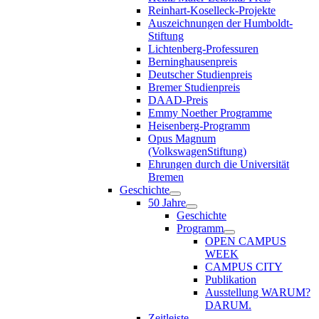
Reinhart-Koselleck-Projekte
Auszeichnungen der Humboldt-
Stiftung
Lichtenberg-Professuren
Berninghausenpreis
Deutscher Studienpreis
Bremer Studienpreis
DAAD-Preis
Emmy Noether Programme
Heisenberg-Programm
Opus Magnum
(VolkswagenStiftung)
Ehrungen durch die Universität
Bremen
Geschichte
50 Jahre
Geschichte
Programm
OPEN CAMPUS
WEEK
CAMPUS CITY
Publikation
Ausstellung WARUM?
DARUM.
Zeitleiste