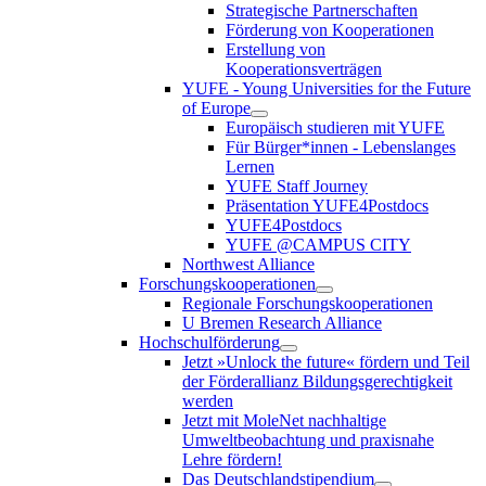
Strategische Partnerschaften
Förderung von Kooperationen
Erstellung von
Kooperationsverträgen
YUFE - Young Universities for the Future
of Europe
Europäisch studieren mit YUFE
Für Bürger*innen - Lebenslanges
Lernen
YUFE Staff Journey
Präsentation YUFE4Postdocs
YUFE4Postdocs
YUFE @CAMPUS CITY
Northwest Alliance
Forschungskooperationen
Regionale Forschungskooperationen
U Bremen Research Alliance
Hochschulförderung
Jetzt »Unlock the future« fördern und Teil
der Förderallianz Bildungsgerechtigkeit
werden
Jetzt mit MoleNet nachhaltige
Umweltbeobachtung und praxisnahe
Lehre fördern!
Das Deutschlandstipendium