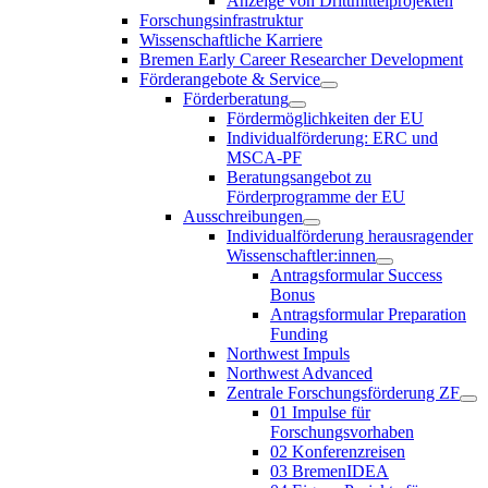
Anzeige von Drittmittelprojekten
Forschungsinfrastruktur
Wissenschaftliche Karriere
Bremen Early Career Researcher Development
Förderangebote & Service
Förderberatung
Fördermöglichkeiten der EU
Individualförderung: ERC und
MSCA-PF
Beratungsangebot zu
Förderprogramme der EU
Ausschreibungen
Individualförderung herausragender
Wissenschaftler:innen
Antragsformular Success
Bonus
Antragsformular Preparation
Funding
Northwest Impuls
Northwest Advanced
Zentrale Forschungsförderung ZF
01 Impulse für
Forschungsvorhaben
02 Konferenzreisen
03 BremenIDEA