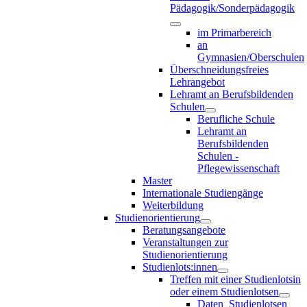
Pädagogik/Sonderpädagogik
im Primarbereich
an
Gymnasien/Oberschulen
Überschneidungsfreies
Lehrangebot
Lehramt an Berufsbildenden
Schulen
Berufliche Schule
Lehramt an
Berufsbildenden
Schulen -
Pflegewissenschaft
Master
Internationale Studiengänge
Weiterbildung
Studienorientierung
Beratungsangebote
Veranstaltungen zur
Studienorientierung
Studienlots:innen
Treffen mit einer Studienlotsin
oder einem Studienlotsen
Daten_Studienlotsen