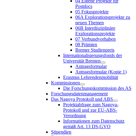
04 Eigene Projekte für
Postdocs
05 Fokusprojekte
06A Explorationsprojekte zu
neuen Themen
06B Interdisziplinäre
Explorationsprojekte
07 Verbundvorhaben
08 Prämien
Bremer Studienpreis
Internationalisierungsfonds der
Universität Bremen
Antragsformular
Antragsformular (Kopie 1)
Erasmus Lehrendenmobilität
Kommissionen
Die Forschungskommission des AS
Forschungsdatenmanagement
Das Nagoya Protokoll und ABS
Projektabfrage zum Nagoya-
Protokoll und zur EU-ABS-
Verordnung
Informationen zum Datenschutz
gemäß Art. 13 DS-GVO
Stipendien