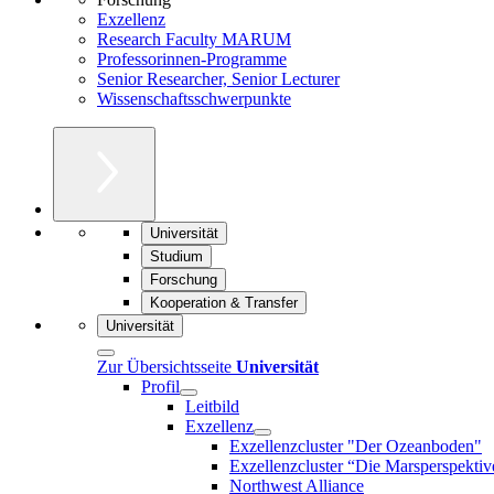
Exzellenz
Research Faculty MARUM
Professorinnen-Programme
Senior Researcher, Senior Lecturer
Wissenschaftsschwerpunkte
Universität
Studium
Forschung
Kooperation & Transfer
Universität
Zur Übersichtsseite
Universität
Profil
Leitbild
Exzellenz
Exzellenzcluster "Der Ozeanboden"
Exzellenzcluster “Die Marsperspektiv
Northwest Alliance