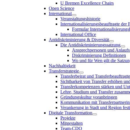
U Bremen Excellence Chairs
Open Science
International
Veranstaltungshistorie
Internationalisierungsbeauftragte der
Formular Internationalisierungs
International Office
Antidiskriminierung & Diversität
Die Antidiskriminierungssatzung
Ansprechpersonen und Anlaufst
Diskriminierung Definitionen
Wo und für Wen gilt die Satzu
Nachhaltigkeit
Transferstrategie
Transferbeirat und Transferbeauftragt
Sichtbarkeit von Transfer erhöhen un
Transferkompetenzen stärken und Unte
Lehre, Studium und Transfer zusam
Gründungskultur voranbringen
Kommunikation mit Transferpartnerinn
Verankerung in Stadt und Region fest
Digitale Transformation
Projekte
Mitgestalten
Team-CDO