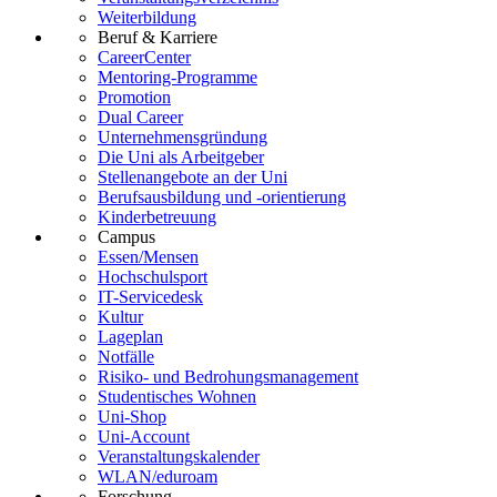
Weiterbildung
Beruf & Karriere
CareerCenter
Mentoring-Programme
Promotion
Dual Career
Unternehmensgründung
Die Uni als Arbeitgeber
Stellenangebote an der Uni
Berufsausbildung und -orientierung
Kinderbetreuung
Campus
Essen/Mensen
Hochschulsport
IT-Servicedesk
Kultur
Lageplan
Notfälle
Risiko- und Bedrohungsmanagement
Studentisches Wohnen
Uni-Shop
Uni-Account
Veranstaltungskalender
WLAN/eduroam
Forschung