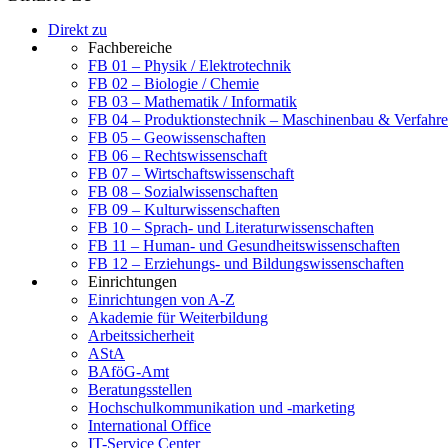
Direkt zu
Fachbereiche
FB 01 – Physik / Elektrotechnik
FB 02 – Biologie / Chemie
FB 03 – Mathematik / Informatik
FB 04 – Produktionstechnik – Maschinenbau & Verfahre
FB 05 – Geowissenschaften
FB 06 – Rechtswissenschaft
FB 07 – Wirtschaftswissenschaft
FB 08 – Sozialwissenschaften
FB 09 – Kulturwissenschaften
FB 10 – Sprach- und Literaturwissenschaften
FB 11 – Human- und Gesundheitswissenschaften
FB 12 – Erziehungs- und Bildungswissenschaften
Einrichtungen
Einrichtungen von A-Z
Akademie für Weiterbildung
Arbeitssicherheit
AStA
BAföG-Amt
Beratungsstellen
Hochschulkommunikation und -marketing
International Office
IT-Service Center