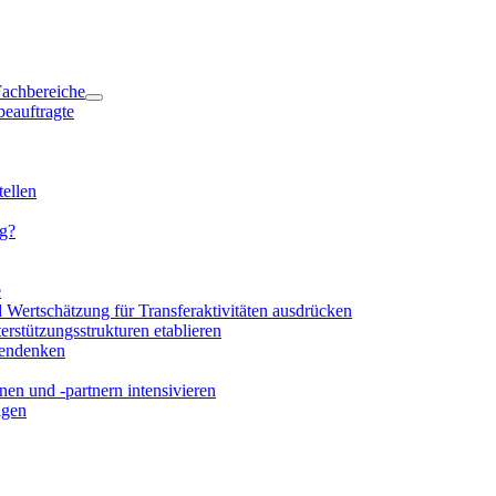
 Fachbereiche
beauftragte
ellen
ng?
e
d Wertschätzung für Transferaktivitäten ausdrücken
rstützungsstrukturen etablieren
mendenken
en und -partnern intensivieren
igen