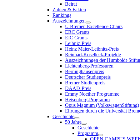
Beirat
Zahlen & Fakten
Rankings
Auszeichnungen
U Bremen Excellence Chairs
ERC Grants
EIC Grants
Leibniz-Preis
Heinz Maier-Leibnitz-Preis
Reinhart-Koselleck-Projekte
Auszeichnungen der Humboldt-Stiftu
Lichtenberg-Professuren
Berninghausenpreis
Deutscher Studienpreis
Bremer Studienpreis
DAAD-Preis
Emmy Noether Programme
Heisenberg-Programm
Opus Magnum (VolkswagenStiftung)
Ehrungen durch die Universität Brem
Geschichte
50 Jahre
Geschichte
Programm
OPEN CAMPUS WEE