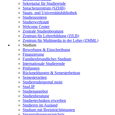
Sekretariat für Studierende
Sprachenzentrum (SZHB)
Staats- und Universitätsbibliothek
Studienzentren
Studierwerkstatt
Welcome Center
Zentrale Studienberatung
Zentrum für Lehrerbildung (ZfLB)
Zentrum für Multimedia in der Lehre (ZMML)
Studium
Bewerbung & Einschreibung
Finanzierung
Familienfreundliches Studium
Internationale Studierende
Prüfungen
Rückmeldungen & Semesterbeitrag
Semesterzeiten
Studierendenportal moin
Stud.IP
Studienangebot
Studienberatung
Studiertechniken erwerben
Studieren im Ausland
Studium mit Beeinträchtigungen
Veranstaltungsverzeichnis