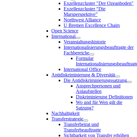
Exzellenzcluster "Der Ozeanboden"
Exzellenzcluster “Die
Marsperspektive”
Northwest Alliance
U Bremen Excellence Chairs
Open Science
International
Veranstaltungshistorie
Internationalisierungsbeauftragte der
Fachbereiche
Formular
Internationalisierungsbeauftragt
International Office
Antidiskriminierung & Diversität
Die Antidiskriminierungssatzung
Ansprechpersonen und
Anlaufstellen
Diskriminierung Definitionen
Wo und für Wen gilt die
Satzung?
Nachhaltigkeit
Transferstrategie
Transferbeirat und
Transferbeauftragte
Sichtbarkeit von Transfer erhöhen