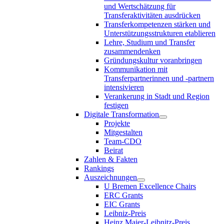
und Wertschätzung für
Transferaktivitäten ausdrücken
Transferkompetenzen stärken und
Unterstützungsstrukturen etablieren
Lehre, Studium und Transfer
zusammendenken
Gründungskultur voranbringen
Kommunikation mit
Transferpartnerinnen und -partnern
intensivieren
Verankerung in Stadt und Region
festigen
Digitale Transformation
Projekte
Mitgestalten
Team-CDO
Beirat
Zahlen & Fakten
Rankings
Auszeichnungen
U Bremen Excellence Chairs
ERC Grants
EIC Grants
Leibniz-Preis
Heinz Maier-Leibnitz-Preis