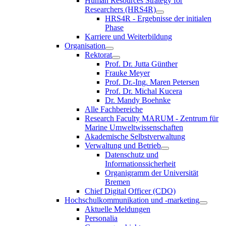
Human Resources Strategy for
Researchers (HRS4R)
HRS4R - Ergebnisse der initialen
Phase
Karriere und Weiterbildung
Organisation
Rektorat
Prof. Dr. Jutta Günther
Frauke Meyer
Prof. Dr.-Ing. Maren Petersen
Prof. Dr. Michal Kucera
Dr. Mandy Boehnke
Alle Fachbereiche
Research Faculty MARUM - Zentrum für
Marine Umweltwissenschaften
Akademische Selbstverwaltung
Verwaltung und Betrieb
Datenschutz und
Informationssicherheit
Organigramm der Universität
Bremen
Chief Digital Officer (CDO)
Hochschulkommunikation und -marketing
Aktuelle Meldungen
Personalia