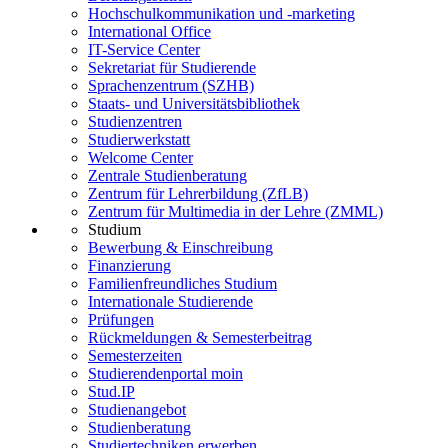
Hochschulkommunikation und -marketing
International Office
IT-Service Center
Sekretariat für Studierende
Sprachenzentrum (SZHB)
Staats- und Universitätsbibliothek
Studienzentren
Studierwerkstatt
Welcome Center
Zentrale Studienberatung
Zentrum für Lehrerbildung (ZfLB)
Zentrum für Multimedia in der Lehre (ZMML)
Studium
Bewerbung & Einschreibung
Finanzierung
Familienfreundliches Studium
Internationale Studierende
Prüfungen
Rückmeldungen & Semesterbeitrag
Semesterzeiten
Studierendenportal moin
Stud.IP
Studienangebot
Studienberatung
Studiertechniken erwerben