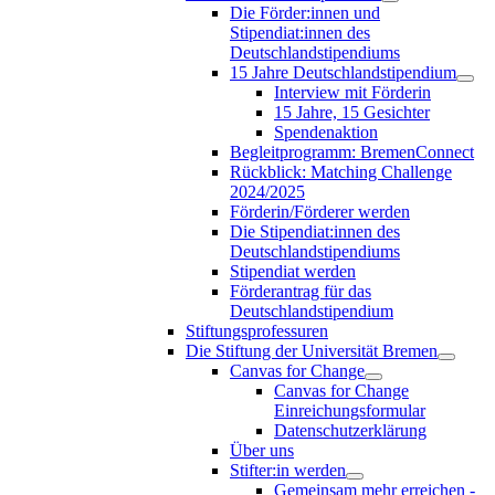
Die Förder:innen und
Stipendiat:innen des
Deutschlandstipendiums
15 Jahre Deutschlandstipendium
Interview mit Förderin
15 Jahre, 15 Gesichter
Spendenaktion
Begleitprogramm: BremenConnect
Rückblick: Matching Challenge
2024/2025
Förderin/Förderer werden
Die Stipendiat:innen des
Deutschlandstipendiums
Stipendiat werden
Förderantrag für das
Deutschlandstipendium
Stiftungsprofessuren
Die Stiftung der Universität Bremen
Canvas for Change
Canvas for Change
Einreichungsformular
Datenschutzerklärung
Über uns
Stifter:in werden
Gemeinsam mehr erreichen -