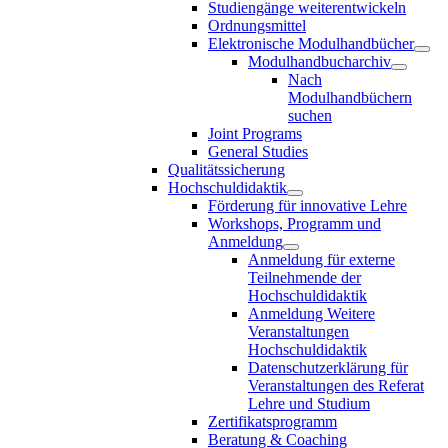
Studiengänge weiterentwickeln
Ordnungsmittel
Elektronische Modulhandbücher
Modulhandbucharchiv
Nach
Modulhandbüchern
suchen
Joint Programs
General Studies
Qualitätssicherung
Hochschuldidaktik
Förderung für innovative Lehre
Workshops, Programm und
Anmeldung
Anmeldung für externe
Teilnehmende der
Hochschuldidaktik
Anmeldung Weitere
Veranstaltungen
Hochschuldidaktik
Datenschutzerklärung für
Veranstaltungen des Referat
Lehre und Studium
Zertifikatsprogramm
Beratung & Coaching