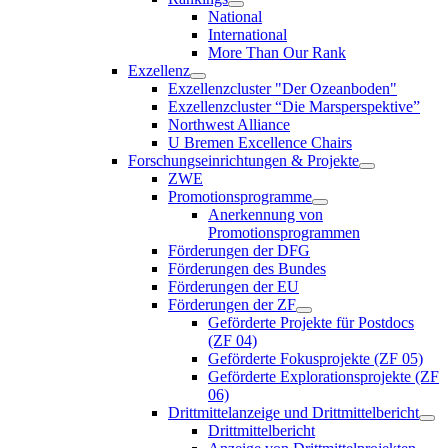
National
International
More Than Our Rank
Exzellenz
Exzellenzcluster "Der Ozeanboden"
Exzellenzcluster “Die Marsperspektive”
Northwest Alliance
U Bremen Excellence Chairs
Forschungseinrichtungen & Projekte
ZWE
Promotionsprogramme
Anerkennung von
Promotionsprogrammen
Förderungen der DFG
Förderungen des Bundes
Förderungen der EU
Förderungen der ZF
Geförderte Projekte für Postdocs
(ZF 04)
Geförderte Fokusprojekte (ZF 05)
Geförderte Explorationsprojekte (ZF
06)
Drittmittelanzeige und Drittmittelbericht
Drittmittelbericht