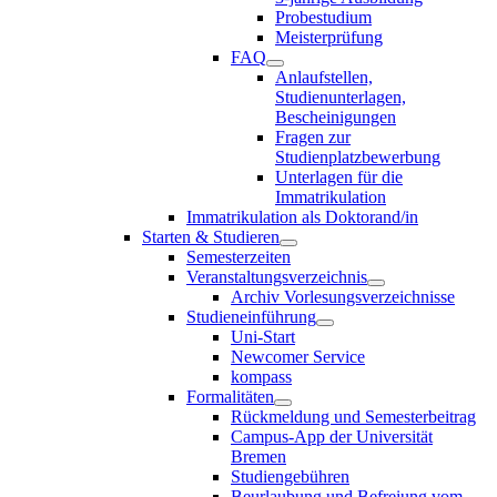
Probestudium
Meisterprüfung
FAQ
Anlaufstellen,
Studienunterlagen,
Bescheinigungen
Fragen zur
Studienplatzbewerbung
Unterlagen für die
Immatrikulation
Immatrikulation als Doktorand/in
Starten & Studieren
Semesterzeiten
Veranstaltungsverzeichnis
Archiv Vorlesungsverzeichnisse
Studieneinführung
Uni-Start
Newcomer Service
kompass
Formalitäten
Rückmeldung und Semesterbeitrag
Campus-App der Universität
Bremen
Studiengebühren
Beurlaubung und Befreiung vom