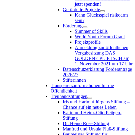
jetzt spenden!
Geförderte Projekte
Kann Glücksspiel risikoarm
sein?
Förderung
Summer of Skills
World Youth Forum Grant
Projektprofile
Anmeldung zur öffentlichen
Vergabesitzung DAS
GOLDENE PLIETSCH am
1. November 2021 um 17 Uhr
Datenschutzerklärung Förderanträge
2026/27
Stifter:innen
Transparenzinformationen für die
Öffentlichkeit
Treuhandstiftungen
Iris und Hartmut Jürgens Stiftung –
Chance auf ein neues Leben
Karin und Heinz-Otto Peitgen-
Stiftung
Dr. Heino Rose-Stiftung
Manfred und Ursula Fluß-Stiftung
Baumeister-Stiftung für