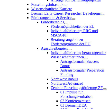
Anzeige von Drittmittelprojekten
Forschungsinfrastruktur
Wissenschaftliche Karriere
Bremen Early Career Researcher Development
Förderangebote & Service
Förderberatung
Fördermöglichkeiten der EU
Individualförderung: ERC und
MSCA-PF
Beratungsangebot zu
Förderprogramme der EU
Ausschreibungen
Individualförderung herausragender
Wissenschaftler:innen
Antragsformular Success
Bonus
Antragsformular Preparation
Funding
Northwest Impuls
Northwest Advanced
Zentrale Forschungsförderung ZF
01 Impulse für
Forschungsvorhaben
02 Konferenzreisen
03 BremenIDEA