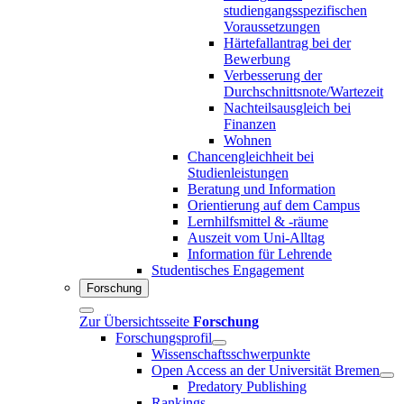
studiengangsspezifischen
Voraussetzungen
Härtefallantrag bei der
Bewerbung
Verbesserung der
Durchschnittsnote/Wartezeit
Nachteilsausgleich bei
Finanzen
Wohnen
Chancengleichheit bei
Studienleistungen
Beratung und Information
Orientierung auf dem Campus
Lernhilfsmittel & -räume
Auszeit vom Uni-Alltag
Information für Lehrende
Studentisches Engagement
Forschung
Zur Übersichtsseite
Forschung
Forschungsprofil
Wissenschaftsschwerpunkte
Open Access an der Universität Bremen
Predatory Publishing
Rankings