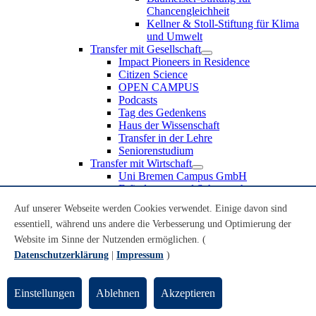
Chancengleichheit
Kellner & Stoll-Stiftung für Klima
und Umwelt
Transfer mit Gesellschaft
Impact Pioneers in Residence
Citizen Science
OPEN CAMPUS
Podcasts
Tag des Gedenkens
Haus der Wissenschaft
Transfer in der Lehre
Seniorenstudium
Transfer mit Wirtschaft
Uni Bremen Campus GmbH
Erfindungen und Schutzrechte
Partnerschaften und Beteiligungen
Auf unserer Webseite werden Cookies verwendet. Einige davon sind
Recruiting an der Universität Bremen
essentiell, während uns andere die Verbesserung und Optimierung der
Weiterbildung an der Universität Bremen
Transfer mit Schule
Website im Sinne der Nutzenden ermöglichen. (
Schülerinnen und Schüler
Datenschutzerklärung
|
Impressum
)
MINT-Schnupperstudium
Schulklassen
Lehrkräfte
Einstellungen
Ablehnen
Akzeptieren
Gründungsunterstützung
UniTransfer - Servicestelle für Transferaktivitäten