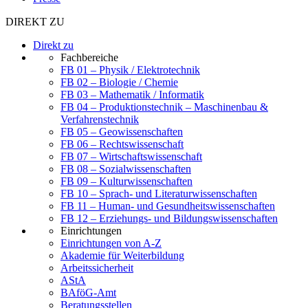
DIREKT ZU
Direkt zu
Fachbereiche
FB 01 – Physik / Elektrotechnik
FB 02 – Biologie / Chemie
FB 03 – Mathematik / Informatik
FB 04 – Produktionstechnik – Maschinenbau &
Verfahrenstechnik
FB 05 – Geowissenschaften
FB 06 – Rechtswissenschaft
FB 07 – Wirtschaftswissenschaft
FB 08 – Sozialwissenschaften
FB 09 – Kulturwissenschaften
FB 10 – Sprach- und Literaturwissenschaften
FB 11 – Human- und Gesundheitswissenschaften
FB 12 – Erziehungs- und Bildungswissenschaften
Einrichtungen
Einrichtungen von A-Z
Akademie für Weiterbildung
Arbeitssicherheit
AStA
BAföG-Amt
Beratungsstellen