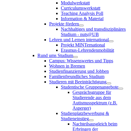
Modulwerkstatt
Curriculumswerkstatt
Teaching Analysis Poll
Information & Material
Projekte fördern
Nachhaltiges und transdisziplinäres
Studium - nuts@UB
Lehren und Lernen international
Projekt MINTernational
Erasmus-Lehrendenmobilität
Rund ums Studium
Campus: Wissenswertes und Tipps
Wohnen in Bremen
Studienfinanzierung und Jobben
Familienfreundliches Studium
Studieren mit Beeinträchtigung
Studentische Gruppenangebote
Gesprächsgruppe für
Studierende aus dem
Autismusspektrum (z.B.
Asperger)
Studienplatzbewerbung &
Studieneinstieg
Nachteilsausgleich beim
Erbringen der