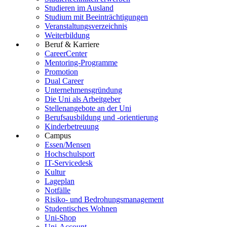
Studieren im Ausland
Studium mit Beeinträchtigungen
Veranstaltungsverzeichnis
Weiterbildung
Beruf & Karriere
CareerCenter
Mentoring-Programme
Promotion
Dual Career
Unternehmensgründung
Die Uni als Arbeitgeber
Stellenangebote an der Uni
Berufsausbildung und -orientierung
Kinderbetreuung
Campus
Essen/Mensen
Hochschulsport
IT-Servicedesk
Kultur
Lageplan
Notfälle
Risiko- und Bedrohungsmanagement
Studentisches Wohnen
Uni-Shop
Uni-Account