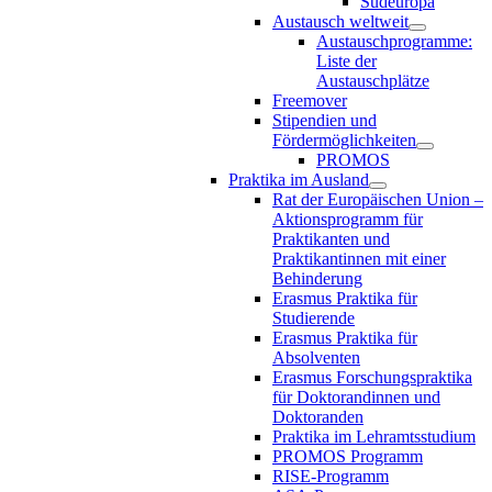
Südeuropa
Austausch weltweit
Austauschprogramme:
Liste der
Austauschplätze
Freemover
Stipendien und
Fördermöglichkeiten
PROMOS
Praktika im Ausland
Rat der Europäischen Union –
Aktionsprogramm für
Praktikanten und
Praktikantinnen mit einer
Behinderung
Erasmus Praktika für
Studierende
Erasmus Praktika für
Absolventen
Erasmus Forschungspraktika
für Doktorandinnen und
Doktoranden
Praktika im Lehramtsstudium
PROMOS Programm
RISE-Programm