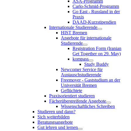
ASA-Programm
Carlo-Schmid-Programm
Go East - Russland in der
Praxis
DAAD-Kurzstipendien
Internationale Studierende
HIST Bremen
Angebote für internationale
Studierende
Registration Form (Iranian
Get Together on 29. May)
kompass
Study Buddy
Newcomer Service für
Austauschstudierende
Freemover - Gaststudium an der
Universität Bremen
Geflüchtete
Praxisorientiert studieren
Fächerübergreifende Angebote
Wissenschaftliches Schreiben
Studieren und dann?
Sich weiterbilden
Beratungsangebote
Gut lehren und lernen