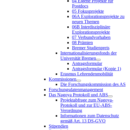
04 Eigene Projekte für
Postdocs
05 Fokusprojekte
06A Explorationsprojekte zu
neuen Themen
06B Interdisziplinäre
Explorationsprojekte
07 Verbundvorhaben
08 Prämien
Bremer Studienpreis
Internationalisierungsfonds der
Universität Bremen
Antragsformular
Antragsformular (Kopie 1)
Erasmus Lehrendenmobilität
Kommissionen
Die Forschungskommission des AS
Forschungsdatenmanagement
Das Nagoya Protokoll und ABS
Projektabfrage zum Nagoya-
Protokoll und zur EU-ABS-
Verordnung
Informationen zum Datenschutz
gemäß Art. 13 DS-GVO
Stipendien