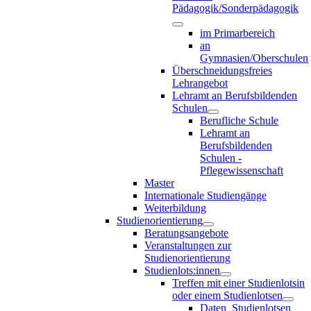
Pädagogik/Sonderpädagogik
im Primarbereich
an
Gymnasien/Oberschulen
Überschneidungsfreies
Lehrangebot
Lehramt an Berufsbildenden
Schulen
Berufliche Schule
Lehramt an
Berufsbildenden
Schulen -
Pflegewissenschaft
Master
Internationale Studiengänge
Weiterbildung
Studienorientierung
Beratungsangebote
Veranstaltungen zur
Studienorientierung
Studienlots:innen
Treffen mit einer Studienlotsin
oder einem Studienlotsen
Daten_Studienlotsen