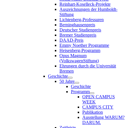
Reinhart-Koselleck-Projekte
Auszeichnungen der Humboldt-
Stiftung
Lichtenberg-Professuren
Berninghausenpreis
Deutscher Studienpreis
Bremer Studienpreis
DAAD-Preis
Emmy Noether Programme
Heisenberg-Programm
Opus Magnum
(VolkswagenStiftung)
Ehrungen durch die Universität
Bremen
Geschichte
50 Jahre
Geschichte
Programm
OPEN CAMPUS
WEEK
CAMPUS CITY
Publikation
Ausstellung WARUM?
DARUM.
Zeitleiste