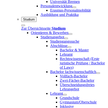
Universität Bremen
Personalentwicklung
Erasmus-Personalmobilität
Ausbildung und Praktika
Studium
Zur Übersichtsseite
Studium
Orientieren & Bewerben
Studienangebot
Studiengangssuche
Abschlüsse
Bachelor & Master
Lehramt
Rechtswissenschaft (Erste
juristische Prüfung / Bachelor
of Laws)
Bachelor fachwissenschaftlich
Vollfach-Bachelor
Zwei-Fächer-Bachelor
Überschneidungsfreies
Lehrangebot
Lehramt
Grundschule
Gymnasium/Oberschule
Inklusive