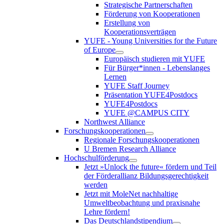
Strategische Partnerschaften
Förderung von Kooperationen
Erstellung von
Kooperationsverträgen
YUFE - Young Universities for the Future
of Europe
Europäisch studieren mit YUFE
Für Bürger*innen - Lebenslanges
Lernen
YUFE Staff Journey
Präsentation YUFE4Postdocs
YUFE4Postdocs
YUFE @CAMPUS CITY
Northwest Alliance
Forschungskooperationen
Regionale Forschungskooperationen
U Bremen Research Alliance
Hochschulförderung
Jetzt »Unlock the future« fördern und Teil
der Förderallianz Bildungsgerechtigkeit
werden
Jetzt mit MoleNet nachhaltige
Umweltbeobachtung und praxisnahe
Lehre fördern!
Das Deutschlandstipendium