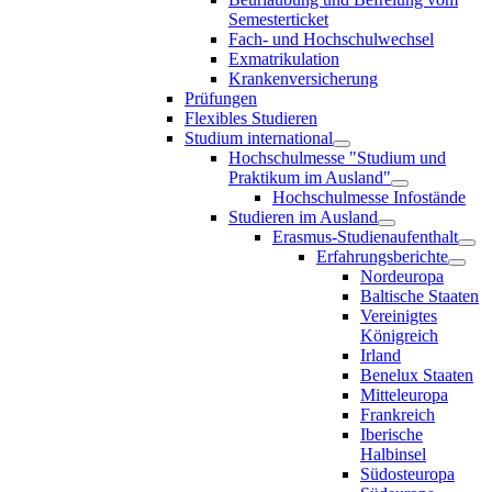
Semesterticket
Fach- und Hochschulwechsel
Exmatrikulation
Krankenversicherung
Prüfungen
Flexibles Studieren
Studium international
Hochschulmesse "Studium und
Praktikum im Ausland"
Hochschulmesse Infostände
Studieren im Ausland
Erasmus-Studienaufenthalt
Erfahrungsberichte
Nordeuropa
Baltische Staaten
Vereinigtes
Königreich
Irland
Benelux Staaten
Mitteleuropa
Frankreich
Iberische
Halbinsel
Südosteuropa