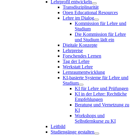
Lehrprofil entwickeln
Transdisziplinarität
Open Educational Resources
Lehre im Dialog
Kommission für Lehre und
Studium
Die Kommission für Lehre
und Studium lädt ein
Digitale Konzepte
Lehrpreise
Forschendes Lernen
Tag der Lehre
Werkstatt Lehre
Lernraumentwicklung
KI-basierte Systeme für Lehre und
Studium
KI für Lehre und Prüfungen
KI in der Lehre: Rechtliche
Empfehlungen
Beratung und Vernetzung zu
KI
Workshops und
Selbstlernkurse zu KI
Leitbild
Studiengänge gestalten