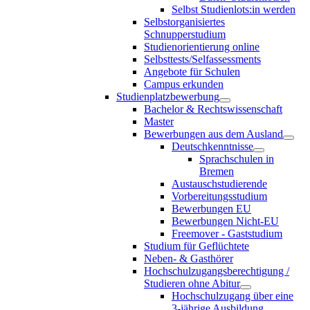
Selbst Studienlots:in werden
Selbstorganisiertes
Schnupperstudium
Studienorientierung online
Selbsttests/Selfassessments
Angebote für Schulen
Campus erkunden
Studienplatzbewerbung
Bachelor & Rechtswissenschaft
Master
Bewerbungen aus dem Ausland
Deutschkenntnisse
Sprachschulen in
Bremen
Austauschstudierende
Vorbereitungsstudium
Bewerbungen EU
Bewerbungen Nicht-EU
Freemover - Gaststudium
Studium für Geflüchtete
Neben- & Gasthörer
Hochschulzugangsberechtigung /
Studieren ohne Abitur
Hochschulzugang über eine
3-jährige Ausbildung