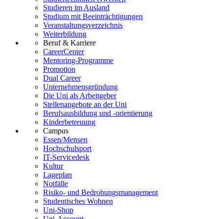
Studieren im Ausland
Studium mit Beeinträchtigungen
Veranstaltungsverzeichnis
Weiterbildung
Beruf & Karriere
CareerCenter
Mentoring-Programme
Promotion
Dual Career
Unternehmensgründung
Die Uni als Arbeitgeber
Stellenangebote an der Uni
Berufsausbildung und -orientierung
Kinderbetreuung
Campus
Essen/Mensen
Hochschulsport
IT-Servicedesk
Kultur
Lageplan
Notfälle
Risiko- und Bedrohungsmanagement
Studentisches Wohnen
Uni-Shop
Uni-Account