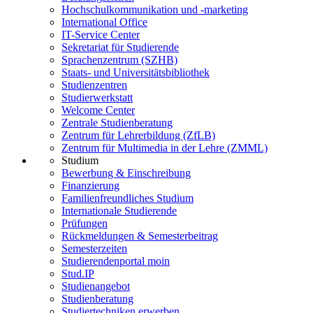
Hochschulkommunikation und -marketing
International Office
IT-Service Center
Sekretariat für Studierende
Sprachenzentrum (SZHB)
Staats- und Universitätsbibliothek
Studienzentren
Studierwerkstatt
Welcome Center
Zentrale Studienberatung
Zentrum für Lehrerbildung (ZfLB)
Zentrum für Multimedia in der Lehre (ZMML)
Studium
Bewerbung & Einschreibung
Finanzierung
Familienfreundliches Studium
Internationale Studierende
Prüfungen
Rückmeldungen & Semesterbeitrag
Semesterzeiten
Studierendenportal moin
Stud.IP
Studienangebot
Studienberatung
Studiertechniken erwerben