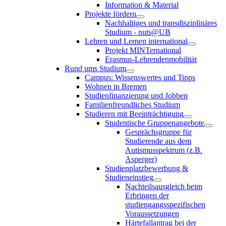
Information & Material
Projekte fördern
Nachhaltiges und transdisziplinäres
Studium - nuts@UB
Lehren und Lernen international
Projekt MINTernational
Erasmus-Lehrendenmobilität
Rund ums Studium
Campus: Wissenswertes und Tipps
Wohnen in Bremen
Studienfinanzierung und Jobben
Familienfreundliches Studium
Studieren mit Beeinträchtigung
Studentische Gruppenangebote
Gesprächsgruppe für
Studierende aus dem
Autismusspektrum (z.B.
Asperger)
Studienplatzbewerbung &
Studieneinstieg
Nachteilsausgleich beim
Erbringen der
studiengangsspezifischen
Voraussetzungen
Härtefallantrag bei der