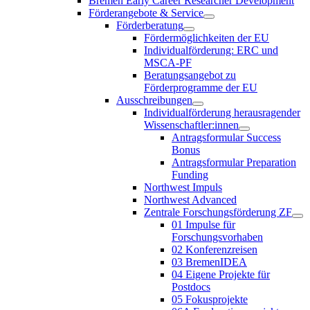
Bremen Early Career Researcher Development
Förderangebote & Service
Förderberatung
Fördermöglichkeiten der EU
Individualförderung: ERC und
MSCA-PF
Beratungsangebot zu
Förderprogramme der EU
Ausschreibungen
Individualförderung herausragender
Wissenschaftler:innen
Antragsformular Success
Bonus
Antragsformular Preparation
Funding
Northwest Impuls
Northwest Advanced
Zentrale Forschungsförderung ZF
01 Impulse für
Forschungsvorhaben
02 Konferenzreisen
03 BremenIDEA
04 Eigene Projekte für
Postdocs
05 Fokusprojekte