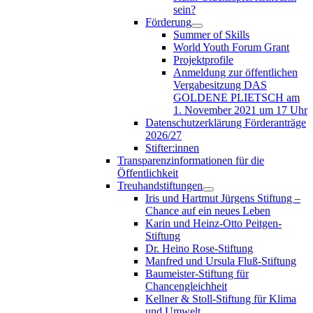
sein?
Förderung
Summer of Skills
World Youth Forum Grant
Projektprofile
Anmeldung zur öffentlichen
Vergabesitzung DAS
GOLDENE PLIETSCH am
1. November 2021 um 17 Uhr
Datenschutzerklärung Förderanträge
2026/27
Stifter:innen
Transparenzinformationen für die
Öffentlichkeit
Treuhandstiftungen
Iris und Hartmut Jürgens Stiftung –
Chance auf ein neues Leben
Karin und Heinz-Otto Peitgen-
Stiftung
Dr. Heino Rose-Stiftung
Manfred und Ursula Fluß-Stiftung
Baumeister-Stiftung für
Chancengleichheit
Kellner & Stoll-Stiftung für Klima
und Umwelt