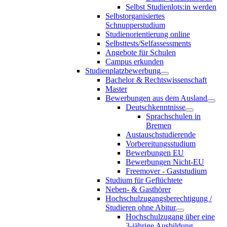
Selbst Studienlots:in werden
Selbstorganisiertes
Schnupperstudium
Studienorientierung online
Selbsttests/Selfassessments
Angebote für Schulen
Campus erkunden
Studienplatzbewerbung
Bachelor & Rechtswissenschaft
Master
Bewerbungen aus dem Ausland
Deutschkenntnisse
Sprachschulen in
Bremen
Austauschstudierende
Vorbereitungsstudium
Bewerbungen EU
Bewerbungen Nicht-EU
Freemover - Gaststudium
Studium für Geflüchtete
Neben- & Gasthörer
Hochschulzugangsberechtigung /
Studieren ohne Abitur
Hochschulzugang über eine
3-jährige Ausbildung