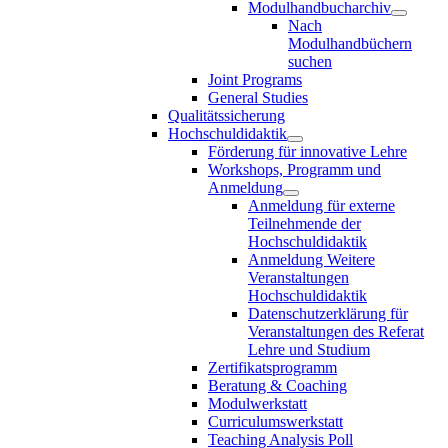
Modulhandbucharchiv
Nach
Modulhandbüchern
suchen
Joint Programs
General Studies
Qualitätssicherung
Hochschuldidaktik
Förderung für innovative Lehre
Workshops, Programm und
Anmeldung
Anmeldung für externe
Teilnehmende der
Hochschuldidaktik
Anmeldung Weitere
Veranstaltungen
Hochschuldidaktik
Datenschutzerklärung für
Veranstaltungen des Referat
Lehre und Studium
Zertifikatsprogramm
Beratung & Coaching
Modulwerkstatt
Curriculumswerkstatt
Teaching Analysis Poll