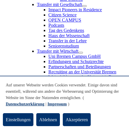
Transfer mit Gesellschaft
Impact Pioneers in Residence
Citizen Science
OPEN CAMPUS
Podcasts
Tag des Gedenkens
Haus der Wissenschaft
Transfer in der Lehre
Seniorenstudium
Transfer mit Wirtschaft
Uni Bremen Campus GmbH
Erfindungen und Schutzrechte
Partnerschaften und Beteiligungen
Recruiting an der Universität Bremen
Weiterbildung an der Universität Bremen
Transfer mit Schule
Auf unserer Webseite werden Cookies verwendet. Einige davon sind
Schülerinnen und Schüler
essentiell, während uns andere die Verbesserung und Optimierung der
MINT-Schnupperstudium
Schulklassen
Website im Sinne der Nutzenden ermöglichen. (
Lehrkräfte
Datenschutzerklärung
|
Impressum
)
Gründungsunterstützung
UniTransfer - Servicestelle für Transferaktivitäten
Einstellungen
Ablehnen
Akzeptieren
Transfermagazin der Universität Bremen
Transferpreis der Universität Bremen