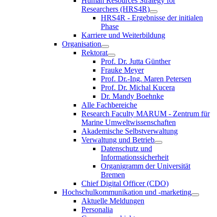
Human Resources Strategy for
Researchers (HRS4R)
HRS4R - Ergebnisse der initialen
Phase
Karriere und Weiterbildung
Organisation
Rektorat
Prof. Dr. Jutta Günther
Frauke Meyer
Prof. Dr.-Ing. Maren Petersen
Prof. Dr. Michal Kucera
Dr. Mandy Boehnke
Alle Fachbereiche
Research Faculty MARUM - Zentrum für
Marine Umweltwissenschaften
Akademische Selbstverwaltung
Verwaltung und Betrieb
Datenschutz und
Informationssicherheit
Organigramm der Universität
Bremen
Chief Digital Officer (CDO)
Hochschulkommunikation und -marketing
Aktuelle Meldungen
Personalia