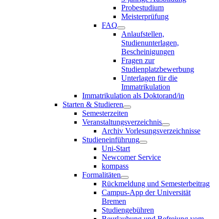
Probestudium
Meisterprüfung
FAQ
Anlaufstellen,
Studienunterlagen,
Bescheinigungen
Fragen zur
Studienplatzbewerbung
Unterlagen für die
Immatrikulation
Immatrikulation als Doktorand/in
Starten & Studieren
Semesterzeiten
Veranstaltungsverzeichnis
Archiv Vorlesungsverzeichnisse
Studieneinführung
Uni-Start
Newcomer Service
kompass
Formalitäten
Rückmeldung und Semesterbeitrag
Campus-App der Universität
Bremen
Studiengebühren
Beurlaubung und Befreiung vom