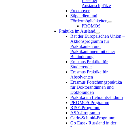
Liste der
Austauschplätze
Freemover
Stipendien und
Fördermöglichkeiten
PROMOS
Praktika im Ausland
Rat der Europäischen Union –
Aktionsprogramm für
Praktikanten und
Praktikantinnen mit einer
Behinderung
Erasmus Praktika für
Studierende
Erasmus Praktika für
Absolventen
Erasmus Forschungspraktika
für Doktorandinnen und
Doktoranden
Praktika im Lehramtsstudium
PROMOS Programm
RISE-Programm
ASA-Programm
Carlo-Schmid-Programm
Go East - Russland in der