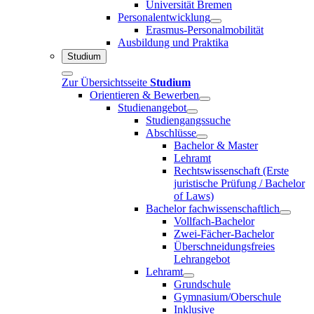
Universität Bremen
Personalentwicklung
Erasmus-Personalmobilität
Ausbildung und Praktika
Studium
Zur Übersichtsseite
Studium
Orientieren & Bewerben
Studienangebot
Studiengangssuche
Abschlüsse
Bachelor & Master
Lehramt
Rechtswissenschaft (Erste
juristische Prüfung / Bachelor
of Laws)
Bachelor fachwissenschaftlich
Vollfach-Bachelor
Zwei-Fächer-Bachelor
Überschneidungsfreies
Lehrangebot
Lehramt
Grundschule
Gymnasium/Oberschule
Inklusive