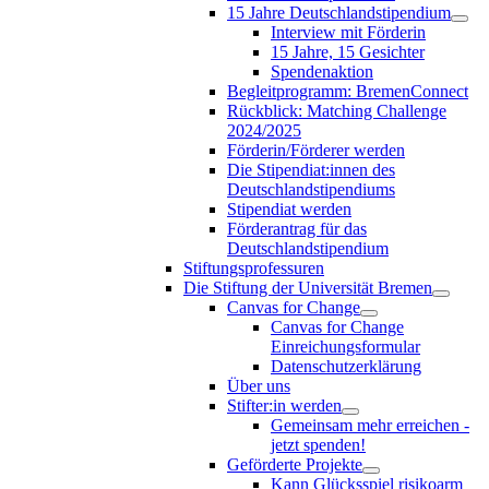
15 Jahre Deutschlandstipendium
Interview mit Förderin
15 Jahre, 15 Gesichter
Spendenaktion
Begleitprogramm: BremenConnect
Rückblick: Matching Challenge
2024/2025
Förderin/Förderer werden
Die Stipendiat:innen des
Deutschlandstipendiums
Stipendiat werden
Förderantrag für das
Deutschlandstipendium
Stiftungsprofessuren
Die Stiftung der Universität Bremen
Canvas for Change
Canvas for Change
Einreichungsformular
Datenschutzerklärung
Über uns
Stifter:in werden
Gemeinsam mehr erreichen -
jetzt spenden!
Geförderte Projekte
Kann Glücksspiel risikoarm