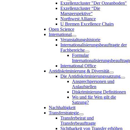
Exzellenzcluster "Der Ozeanboden"
Exzellenzcluster “Die
Marsperspektive”
Northwest Alliance
U Bremen Excellence Chairs
Open Science
International
Veranstaltungshistorie
Internationalisierungsbeauftragte der
Fachbereiche
Formular
Internationalisierungsbeauftragt
International Office
Antidiskriminierung & Diversität
Die Antidiskriminierungssatzung
Ansprechpersonen und
Anlaufstellen
Diskriminierung Definitionen
Wo und für Wen gilt die
Satzung?
Nachhaltigkeit
Transferstrategie
Transferbeirat und
Transferbeauftragte
Sichtbarkeit von Transfer erhöhen