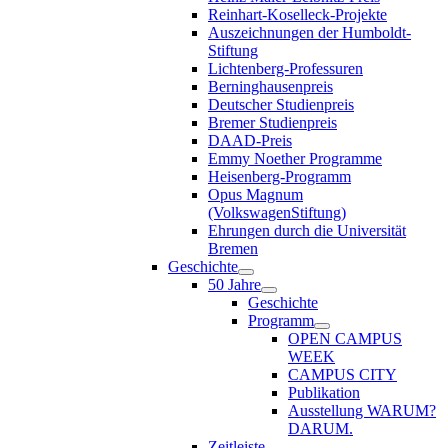
Reinhart-Koselleck-Projekte
Auszeichnungen der Humboldt-
Stiftung
Lichtenberg-Professuren
Berninghausenpreis
Deutscher Studienpreis
Bremer Studienpreis
DAAD-Preis
Emmy Noether Programme
Heisenberg-Programm
Opus Magnum
(VolkswagenStiftung)
Ehrungen durch die Universität
Bremen
Geschichte
50 Jahre
Geschichte
Programm
OPEN CAMPUS
WEEK
CAMPUS CITY
Publikation
Ausstellung WARUM?
DARUM.
Zeitleiste