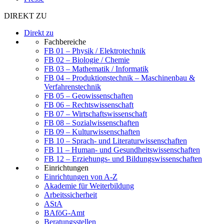
DIREKT ZU
Direkt zu
Fachbereiche
FB 01 – Physik / Elektrotechnik
FB 02 – Biologie / Chemie
FB 03 – Mathematik / Informatik
FB 04 – Produktionstechnik – Maschinenbau &
Verfahrenstechnik
FB 05 – Geowissenschaften
FB 06 – Rechtswissenschaft
FB 07 – Wirtschaftswissenschaft
FB 08 – Sozialwissenschaften
FB 09 – Kulturwissenschaften
FB 10 – Sprach- und Literaturwissenschaften
FB 11 – Human- und Gesundheitswissenschaften
FB 12 – Erziehungs- und Bildungswissenschaften
Einrichtungen
Einrichtungen von A-Z
Akademie für Weiterbildung
Arbeitssicherheit
AStA
BAföG-Amt
Beratungsstellen