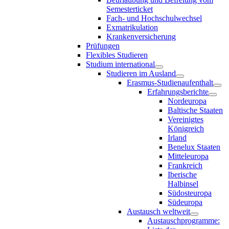
Semesterticket
Fach- und Hochschulwechsel
Exmatrikulation
Krankenversicherung
Prüfungen
Flexibles Studieren
Studium international
Studieren im Ausland
Erasmus-Studienaufenthalt
Erfahrungsberichte
Nordeuropa
Baltische Staaten
Vereinigtes
Königreich
Irland
Benelux Staaten
Mitteleuropa
Frankreich
Iberische
Halbinsel
Südosteuropa
Südeuropa
Austausch weltweit
Austauschprogramme: