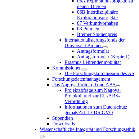
06A Explorationsprojekte zu
neuen Themen
06B Interdisziplinäre
Explorationsprojekte
07 Verbundvorhaben
08 Prämien
Bremer Studienpreis
Internationalisierungsfonds der
Universität Bremen
Antragsformular
Antragsformular (Kopie 1)
Erasmus Lehrendenmobilität
Kommissionen
Die Forschungskommission des AS
Forschungsdatenmanagement
Das Nagoya Protokoll und ABS
Projektabfrage zum Nagoya-
Protokoll und zur EU-ABS-
Verordnung
Informationen zum Datenschutz
gemäß Art. 13 DS-GVO
Stipendien
Downloads
Wissenschaftliche Integrität und Forschungsethik