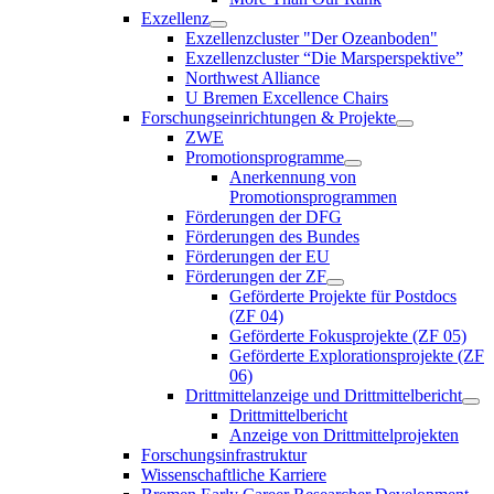
Exzellenz
Exzellenzcluster "Der Ozeanboden"
Exzellenzcluster “Die Marsperspektive”
Northwest Alliance
U Bremen Excellence Chairs
Forschungseinrichtungen & Projekte
ZWE
Promotionsprogramme
Anerkennung von
Promotionsprogrammen
Förderungen der DFG
Förderungen des Bundes
Förderungen der EU
Förderungen der ZF
Geförderte Projekte für Postdocs
(ZF 04)
Geförderte Fokusprojekte (ZF 05)
Geförderte Explorationsprojekte (ZF
06)
Drittmittelanzeige und Drittmittelbericht
Drittmittelbericht
Anzeige von Drittmittelprojekten
Forschungsinfrastruktur
Wissenschaftliche Karriere