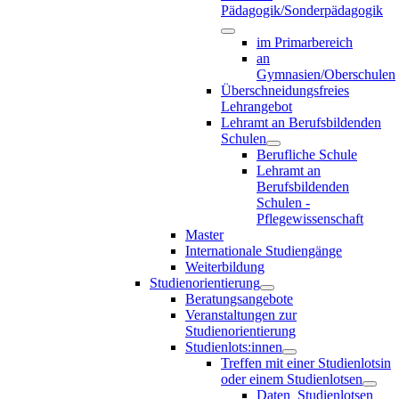
Pädagogik/Sonderpädagogik
im Primarbereich
an
Gymnasien/Oberschulen
Überschneidungsfreies
Lehrangebot
Lehramt an Berufsbildenden
Schulen
Berufliche Schule
Lehramt an
Berufsbildenden
Schulen -
Pflegewissenschaft
Master
Internationale Studiengänge
Weiterbildung
Studienorientierung
Beratungsangebote
Veranstaltungen zur
Studienorientierung
Studienlots:innen
Treffen mit einer Studienlotsin
oder einem Studienlotsen
Daten_Studienlotsen