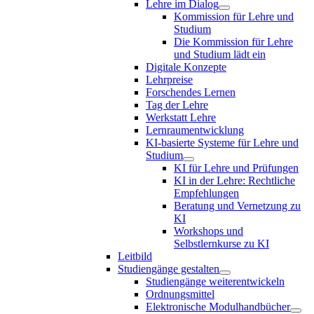
Lehre im Dialog
Kommission für Lehre und
Studium
Die Kommission für Lehre
und Studium lädt ein
Digitale Konzepte
Lehrpreise
Forschendes Lernen
Tag der Lehre
Werkstatt Lehre
Lernraumentwicklung
KI-basierte Systeme für Lehre und
Studium
KI für Lehre und Prüfungen
KI in der Lehre: Rechtliche
Empfehlungen
Beratung und Vernetzung zu
KI
Workshops und
Selbstlernkurse zu KI
Leitbild
Studiengänge gestalten
Studiengänge weiterentwickeln
Ordnungsmittel
Elektronische Modulhandbücher