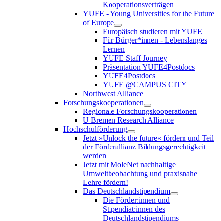
Kooperationsverträgen
YUFE - Young Universities for the Future
of Europe
Europäisch studieren mit YUFE
Für Bürger*innen - Lebenslanges
Lernen
YUFE Staff Journey
Präsentation YUFE4Postdocs
YUFE4Postdocs
YUFE @CAMPUS CITY
Northwest Alliance
Forschungskooperationen
Regionale Forschungskooperationen
U Bremen Research Alliance
Hochschulförderung
Jetzt »Unlock the future« fördern und Teil
der Förderallianz Bildungsgerechtigkeit
werden
Jetzt mit MoleNet nachhaltige
Umweltbeobachtung und praxisnahe
Lehre fördern!
Das Deutschlandstipendium
Die Förder:innen und
Stipendiat:innen des
Deutschlandstipendiums