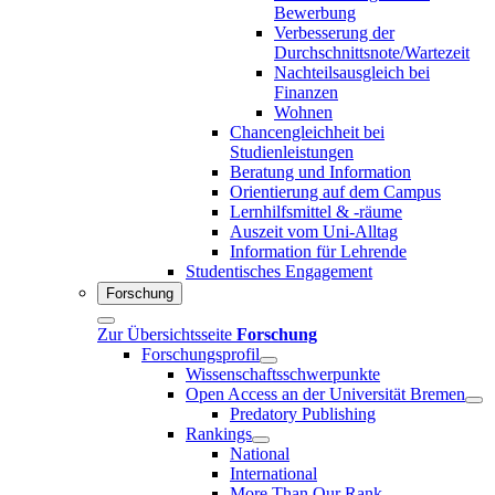
Bewerbung
Verbesserung der
Durchschnittsnote/Wartezeit
Nachteilsausgleich bei
Finanzen
Wohnen
Chancengleichheit bei
Studienleistungen
Beratung und Information
Orientierung auf dem Campus
Lernhilfsmittel & -räume
Auszeit vom Uni-Alltag
Information für Lehrende
Studentisches Engagement
Forschung
Zur Übersichtsseite
Forschung
Forschungsprofil
Wissenschaftsschwerpunkte
Open Access an der Universität Bremen
Predatory Publishing
Rankings
National
International
More Than Our Rank