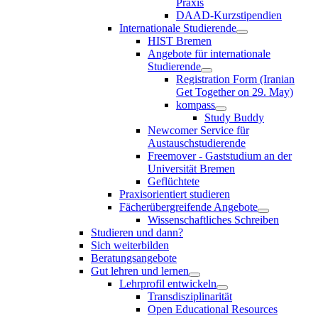
Praxis
DAAD-Kurzstipendien
Internationale Studierende
HIST Bremen
Angebote für internationale
Studierende
Registration Form (Iranian
Get Together on 29. May)
kompass
Study Buddy
Newcomer Service für
Austauschstudierende
Freemover - Gaststudium an der
Universität Bremen
Geflüchtete
Praxisorientiert studieren
Fächerübergreifende Angebote
Wissenschaftliches Schreiben
Studieren und dann?
Sich weiterbilden
Beratungsangebote
Gut lehren und lernen
Lehrprofil entwickeln
Transdisziplinarität
Open Educational Resources