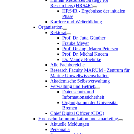
Human Resources Strategy for
Researchers (HRS4R)
HRS4R - Ergebnisse der initialen
Phase
Karriere und Weiterbildung
Organisation
Rektorat
Prof. Dr. Jutta Günther
Frauke Meyer
Prof. Dr.-Ing. Maren Petersen
Prof. Dr. Michal Kucera
Dr. Mandy Boehnke
Alle Fachbereiche
Research Faculty MARUM - Zentrum für
Marine Umweltwissenschaften
Akademische Selbstverwaltung
Verwaltung und Betrieb
Datenschutz und
Informationssicherheit
Organigramm der Universität
Bremen
Chief Digital Officer (CDO)
Hochschulkommunikation und -marketing
Aktuelle Meldungen
Personalia