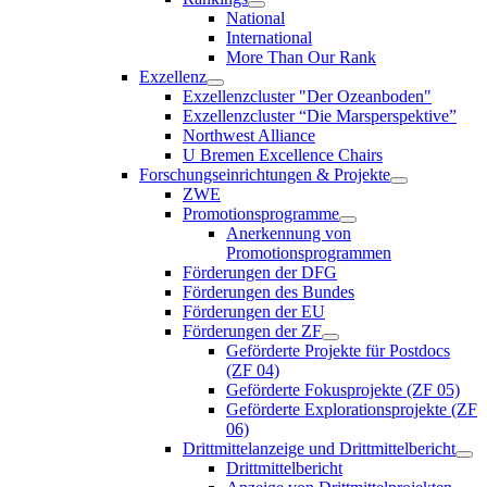
National
International
More Than Our Rank
Exzellenz
Exzellenzcluster "Der Ozeanboden"
Exzellenzcluster “Die Marsperspektive”
Northwest Alliance
U Bremen Excellence Chairs
Forschungseinrichtungen & Projekte
ZWE
Promotionsprogramme
Anerkennung von
Promotionsprogrammen
Förderungen der DFG
Förderungen des Bundes
Förderungen der EU
Förderungen der ZF
Geförderte Projekte für Postdocs
(ZF 04)
Geförderte Fokusprojekte (ZF 05)
Geförderte Explorationsprojekte (ZF
06)
Drittmittelanzeige und Drittmittelbericht
Drittmittelbericht