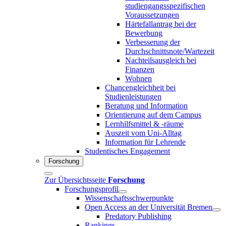
studiengangsspezifischen
Voraussetzungen
Härtefallantrag bei der
Bewerbung
Verbesserung der
Durchschnittsnote/Wartezeit
Nachteilsausgleich bei
Finanzen
Wohnen
Chancengleichheit bei
Studienleistungen
Beratung und Information
Orientierung auf dem Campus
Lernhilfsmittel & -räume
Auszeit vom Uni-Alltag
Information für Lehrende
Studentisches Engagement
Forschung
Zur Übersichtsseite
Forschung
Forschungsprofil
Wissenschaftsschwerpunkte
Open Access an der Universität Bremen
Predatory Publishing
Rankings