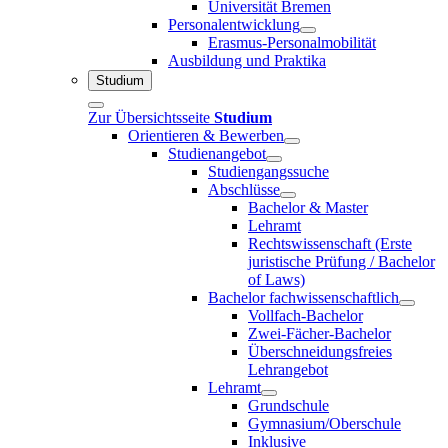
Universität Bremen
Personalentwicklung
Erasmus-Personalmobilität
Ausbildung und Praktika
Studium
Zur Übersichtsseite
Studium
Orientieren & Bewerben
Studienangebot
Studiengangssuche
Abschlüsse
Bachelor & Master
Lehramt
Rechtswissenschaft (Erste
juristische Prüfung / Bachelor
of Laws)
Bachelor fachwissenschaftlich
Vollfach-Bachelor
Zwei-Fächer-Bachelor
Überschneidungsfreies
Lehrangebot
Lehramt
Grundschule
Gymnasium/Oberschule
Inklusive