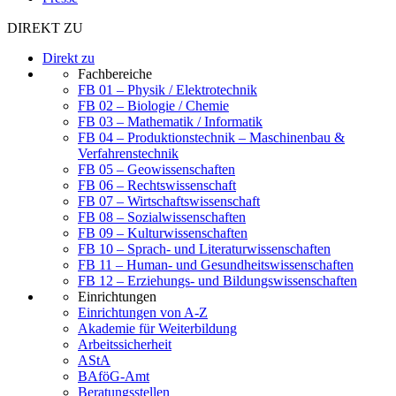
DIREKT ZU
Direkt zu
Fachbereiche
FB 01 – Physik / Elektrotechnik
FB 02 – Biologie / Chemie
FB 03 – Mathematik / Informatik
FB 04 – Produktionstechnik – Maschinenbau &
Verfahrenstechnik
FB 05 – Geowissenschaften
FB 06 – Rechtswissenschaft
FB 07 – Wirtschaftswissenschaft
FB 08 – Sozialwissenschaften
FB 09 – Kulturwissenschaften
FB 10 – Sprach- und Literaturwissenschaften
FB 11 – Human- und Gesundheitswissenschaften
FB 12 – Erziehungs- und Bildungswissenschaften
Einrichtungen
Einrichtungen von A-Z
Akademie für Weiterbildung
Arbeitssicherheit
AStA
BAföG-Amt
Beratungsstellen