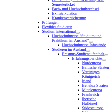
Semesterticket
Fach- und Hochschulwechsel
Exmatrikulation
Krankenversicherung
Prüfungen
Flexibles Studieren
Studium international
Hochschulmesse "Studium und
Praktikum im Ausland"
Hochschulmesse Infostände
Studieren im Ausland
Erasmus-Studienaufenthalt
Erfahrungsberichte
Nordeuropa
Baltische Staaten
Vereinigtes
Königreich
Irland
Benelux Staaten
Mitteleuropa
Frankreich
Iberische
Halbinsel
Südosteuropa