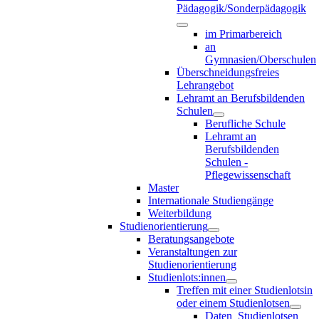
Pädagogik/Sonderpädagogik
im Primarbereich
an
Gymnasien/Oberschulen
Überschneidungsfreies
Lehrangebot
Lehramt an Berufsbildenden
Schulen
Berufliche Schule
Lehramt an
Berufsbildenden
Schulen -
Pflegewissenschaft
Master
Internationale Studiengänge
Weiterbildung
Studienorientierung
Beratungsangebote
Veranstaltungen zur
Studienorientierung
Studienlots:innen
Treffen mit einer Studienlotsin
oder einem Studienlotsen
Daten_Studienlotsen