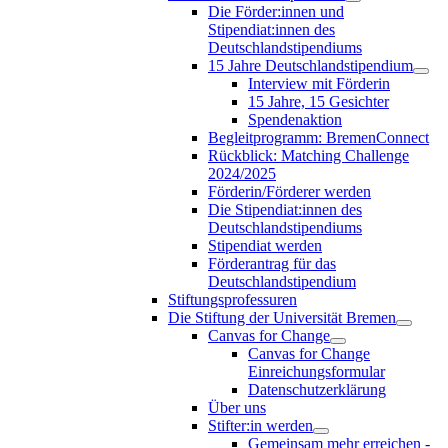
Die Förder:innen und
Stipendiat:innen des
Deutschlandstipendiums
15 Jahre Deutschlandstipendium
Interview mit Förderin
15 Jahre, 15 Gesichter
Spendenaktion
Begleitprogramm: BremenConnect
Rückblick: Matching Challenge
2024/2025
Förderin/Förderer werden
Die Stipendiat:innen des
Deutschlandstipendiums
Stipendiat werden
Förderantrag für das
Deutschlandstipendium
Stiftungsprofessuren
Die Stiftung der Universität Bremen
Canvas for Change
Canvas for Change
Einreichungsformular
Datenschutzerklärung
Über uns
Stifter:in werden
Gemeinsam mehr erreichen -