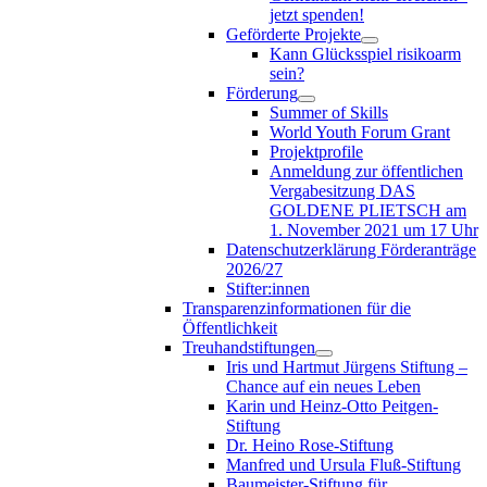
jetzt spenden!
Geförderte Projekte
Kann Glücksspiel risikoarm
sein?
Förderung
Summer of Skills
World Youth Forum Grant
Projektprofile
Anmeldung zur öffentlichen
Vergabesitzung DAS
GOLDENE PLIETSCH am
1. November 2021 um 17 Uhr
Datenschutzerklärung Förderanträge
2026/27
Stifter:innen
Transparenzinformationen für die
Öffentlichkeit
Treuhandstiftungen
Iris und Hartmut Jürgens Stiftung –
Chance auf ein neues Leben
Karin und Heinz-Otto Peitgen-
Stiftung
Dr. Heino Rose-Stiftung
Manfred und Ursula Fluß-Stiftung
Baumeister-Stiftung für