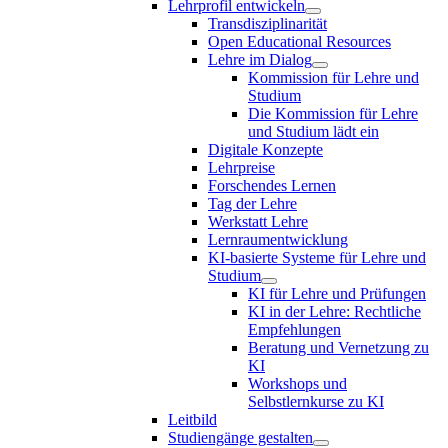
Lehrprofil entwickeln
Transdisziplinarität
Open Educational Resources
Lehre im Dialog
Kommission für Lehre und
Studium
Die Kommission für Lehre
und Studium lädt ein
Digitale Konzepte
Lehrpreise
Forschendes Lernen
Tag der Lehre
Werkstatt Lehre
Lernraumentwicklung
KI-basierte Systeme für Lehre und
Studium
KI für Lehre und Prüfungen
KI in der Lehre: Rechtliche
Empfehlungen
Beratung und Vernetzung zu
KI
Workshops und
Selbstlernkurse zu KI
Leitbild
Studiengänge gestalten