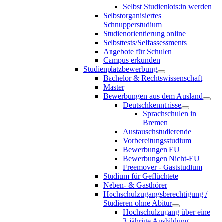
Selbst Studienlots:in werden
Selbstorganisiertes
Schnupperstudium
Studienorientierung online
Selbsttests/Selfassessments
Angebote für Schulen
Campus erkunden
Studienplatzbewerbung
Bachelor & Rechtswissenschaft
Master
Bewerbungen aus dem Ausland
Deutschkenntnisse
Sprachschulen in
Bremen
Austauschstudierende
Vorbereitungsstudium
Bewerbungen EU
Bewerbungen Nicht-EU
Freemover - Gaststudium
Studium für Geflüchtete
Neben- & Gasthörer
Hochschulzugangsberechtigung /
Studieren ohne Abitur
Hochschulzugang über eine
3-jährige Ausbildung