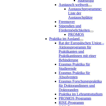
Südeuropa
Austausch weltweit
Austauschprogramme:
Liste der
Austauschplätze
Freemover
Stipendien und
Fördermöglichkeiten
PROMOS
Praktika im Ausland
Rat der Europäischen Union –
Aktionsprogramm für
Praktikanten und
Praktikantinnen mit einer
Behinderung
Erasmus Praktika für
Studierende
Erasmus Praktika für
Absolventen
Erasmus Forschungspraktika
für Doktorandinnen und
Doktoranden
Praktika im Lehramtsstudium
PROMOS Programm
RISE-Programm