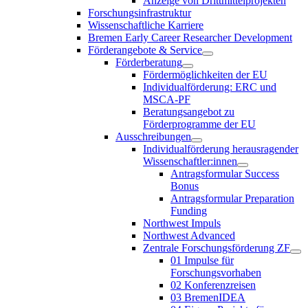
Anzeige von Drittmittelprojekten
Forschungsinfrastruktur
Wissenschaftliche Karriere
Bremen Early Career Researcher Development
Förderangebote & Service
Förderberatung
Fördermöglichkeiten der EU
Individualförderung: ERC und
MSCA-PF
Beratungsangebot zu
Förderprogramme der EU
Ausschreibungen
Individualförderung herausragender
Wissenschaftler:innen
Antragsformular Success
Bonus
Antragsformular Preparation
Funding
Northwest Impuls
Northwest Advanced
Zentrale Forschungsförderung ZF
01 Impulse für
Forschungsvorhaben
02 Konferenzreisen
03 BremenIDEA