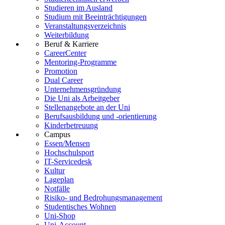
Studieren im Ausland
Studium mit Beeinträchtigungen
Veranstaltungsverzeichnis
Weiterbildung
Beruf & Karriere
CareerCenter
Mentoring-Programme
Promotion
Dual Career
Unternehmensgründung
Die Uni als Arbeitgeber
Stellenangebote an der Uni
Berufsausbildung und -orientierung
Kinderbetreuung
Campus
Essen/Mensen
Hochschulsport
IT-Servicedesk
Kultur
Lageplan
Notfälle
Risiko- und Bedrohungsmanagement
Studentisches Wohnen
Uni-Shop
Uni-Account