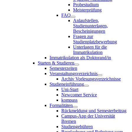
Probestudium
Meisterprüfung
FAQ
Anlaufstellen,
Studienunterlagen,
Bescheinigungen
Fragen zur
Studienplatzbewerbung
Unterlagen für die
Immatrikulation
Immatrikulation als Doktorand/in
Starten & Studieren
Semesterzeiten
Veranstaltungsverzeichnis
Archiv Vorlesungsverzeichnisse
Studieneinführung
Uni-Start
Newcomer Service
kompass
Formalitäten
Rückmeldung und Semesterbeitrag
Campus-App der Universität
Bremen
Studiengebühren
Beurlaubung und Befreiung vom