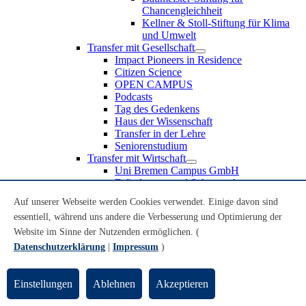
Chancengleichheit
Kellner & Stoll-Stiftung für Klima
und Umwelt
Transfer mit Gesellschaft
Impact Pioneers in Residence
Citizen Science
OPEN CAMPUS
Podcasts
Tag des Gedenkens
Haus der Wissenschaft
Transfer in der Lehre
Seniorenstudium
Transfer mit Wirtschaft
Uni Bremen Campus GmbH
Erfindungen und Schutzrechte
Partnerschaften und Beteiligungen
Auf unserer Webseite werden Cookies verwendet. Einige davon sind
Recruiting an der Universität Bremen
essentiell, während uns andere die Verbesserung und Optimierung der
Weiterbildung an der Universität Bremen
Transfer mit Schule
Website im Sinne der Nutzenden ermöglichen. (
Schülerinnen und Schüler
Datenschutzerklärung
|
Impressum
)
MINT-Schnupperstudium
Schulklassen
Lehrkräfte
Einstellungen
Ablehnen
Akzeptieren
Gründungsunterstützung
UniTransfer - Servicestelle für Transferaktivitäten