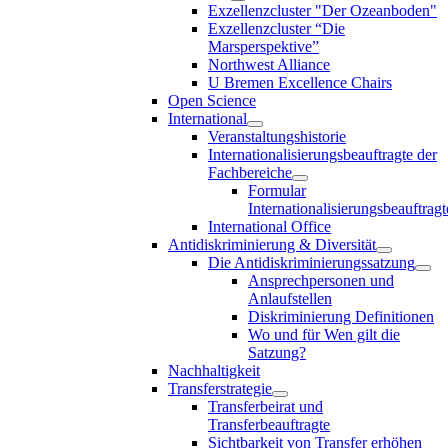
Exzellenzcluster "Der Ozeanboden"
Exzellenzcluster “Die
Marsperspektive”
Northwest Alliance
U Bremen Excellence Chairs
Open Science
International
Veranstaltungshistorie
Internationalisierungsbeauftragte der
Fachbereiche
Formular
Internationalisierungsbeauftragt
International Office
Antidiskriminierung & Diversität
Die Antidiskriminierungssatzung
Ansprechpersonen und
Anlaufstellen
Diskriminierung Definitionen
Wo und für Wen gilt die
Satzung?
Nachhaltigkeit
Transferstrategie
Transferbeirat und
Transferbeauftragte
Sichtbarkeit von Transfer erhöhen