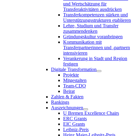
und Wertschätzung für
Transferaktivitäten ausdrücken
Transferkompetenzen stärken und
Unterstützungsstrukturen etablieren
Lehre, Studium und Transfer
zusammendenken
Gründungskultur voranbringen
Kommunikation mit
Transferpartnerinnen und -partnern
intensivieren
Verankerung in Stadt und Region
festigen
Digitale Transformation
Projekte
Mitgestalten
Team-CDO
Beirat
Zahlen & Fakten
Rankings
Auszeichnungen
U Bremen Excellence Chairs
ERC Grants
EIC Grants
Leibniz-Preis
Heinz Maier-Leibnitz-Preis