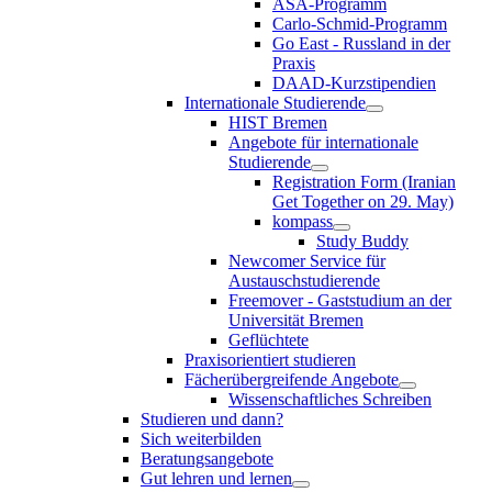
ASA-Programm
Carlo-Schmid-Programm
Go East - Russland in der
Praxis
DAAD-Kurzstipendien
Internationale Studierende
HIST Bremen
Angebote für internationale
Studierende
Registration Form (Iranian
Get Together on 29. May)
kompass
Study Buddy
Newcomer Service für
Austauschstudierende
Freemover - Gaststudium an der
Universität Bremen
Geflüchtete
Praxisorientiert studieren
Fächerübergreifende Angebote
Wissenschaftliches Schreiben
Studieren und dann?
Sich weiterbilden
Beratungsangebote
Gut lehren und lernen