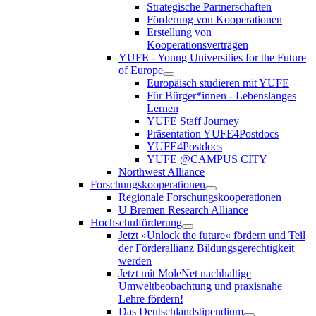
Strategische Partnerschaften
Förderung von Kooperationen
Erstellung von
Kooperationsverträgen
YUFE - Young Universities for the Future
of Europe
Europäisch studieren mit YUFE
Für Bürger*innen - Lebenslanges
Lernen
YUFE Staff Journey
Präsentation YUFE4Postdocs
YUFE4Postdocs
YUFE @CAMPUS CITY
Northwest Alliance
Forschungskooperationen
Regionale Forschungskooperationen
U Bremen Research Alliance
Hochschulförderung
Jetzt »Unlock the future« fördern und Teil
der Förderallianz Bildungsgerechtigkeit
werden
Jetzt mit MoleNet nachhaltige
Umweltbeobachtung und praxisnahe
Lehre fördern!
Das Deutschlandstipendium