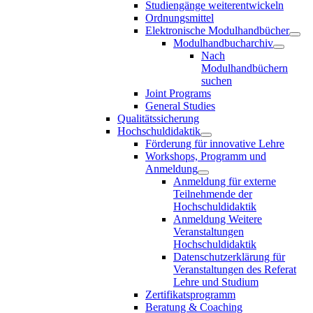
Studiengänge weiterentwickeln
Ordnungsmittel
Elektronische Modulhandbücher
Modulhandbucharchiv
Nach
Modulhandbüchern
suchen
Joint Programs
General Studies
Qualitätssicherung
Hochschuldidaktik
Förderung für innovative Lehre
Workshops, Programm und
Anmeldung
Anmeldung für externe
Teilnehmende der
Hochschuldidaktik
Anmeldung Weitere
Veranstaltungen
Hochschuldidaktik
Datenschutzerklärung für
Veranstaltungen des Referat
Lehre und Studium
Zertifikatsprogramm
Beratung & Coaching