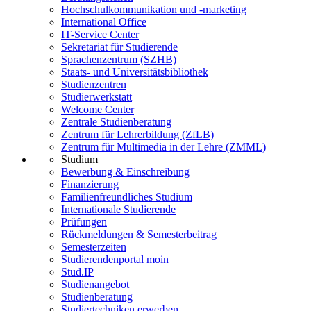
Hochschulkommunikation und -marketing
International Office
IT-Service Center
Sekretariat für Studierende
Sprachenzentrum (SZHB)
Staats- und Universitätsbibliothek
Studienzentren
Studierwerkstatt
Welcome Center
Zentrale Studienberatung
Zentrum für Lehrerbildung (ZfLB)
Zentrum für Multimedia in der Lehre (ZMML)
Studium
Bewerbung & Einschreibung
Finanzierung
Familienfreundliches Studium
Internationale Studierende
Prüfungen
Rückmeldungen & Semesterbeitrag
Semesterzeiten
Studierendenportal moin
Stud.IP
Studienangebot
Studienberatung
Studiertechniken erwerben