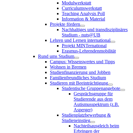
Modulwerkstatt
Curriculumswerkstatt
Teaching Analysis Poll
Information & Material
Projekte fördern
Nachhaltiges und transdisziplinäres
Studium - nuts@UB
Lehren und Lernen international
Projekt MINTernational
Erasmus-Lehrendenmobilität
Rund ums Studium
Campus: Wissenswertes und Tipps
Wohnen in Bremen
Studienfinanzierung und Jobben
Familienfreundliches Studium
Studieren mit Beeinträchtigung
Studentische Gruppenangebote
Gesprächsgruppe für
Studierende aus dem
Autismusspektrum (z.B.
Asperger)
Studienplatzbewerbung &
Studieneinstieg
Nachteilsausgleich beim
Erbringen der