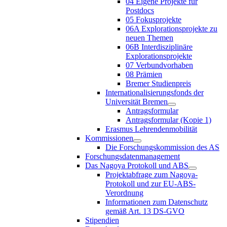
04 Eigene Projekte für
Postdocs
05 Fokusprojekte
06A Explorationsprojekte zu
neuen Themen
06B Interdisziplinäre
Explorationsprojekte
07 Verbundvorhaben
08 Prämien
Bremer Studienpreis
Internationalisierungsfonds der
Universität Bremen
Antragsformular
Antragsformular (Kopie 1)
Erasmus Lehrendenmobilität
Kommissionen
Die Forschungskommission des AS
Forschungsdatenmanagement
Das Nagoya Protokoll und ABS
Projektabfrage zum Nagoya-
Protokoll und zur EU-ABS-
Verordnung
Informationen zum Datenschutz
gemäß Art. 13 DS-GVO
Stipendien