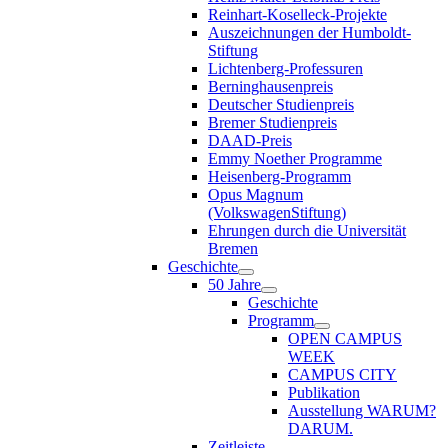
Reinhart-Koselleck-Projekte
Auszeichnungen der Humboldt-
Stiftung
Lichtenberg-Professuren
Berninghausenpreis
Deutscher Studienpreis
Bremer Studienpreis
DAAD-Preis
Emmy Noether Programme
Heisenberg-Programm
Opus Magnum
(VolkswagenStiftung)
Ehrungen durch die Universität
Bremen
Geschichte
50 Jahre
Geschichte
Programm
OPEN CAMPUS
WEEK
CAMPUS CITY
Publikation
Ausstellung WARUM?
DARUM.
Zeitleiste