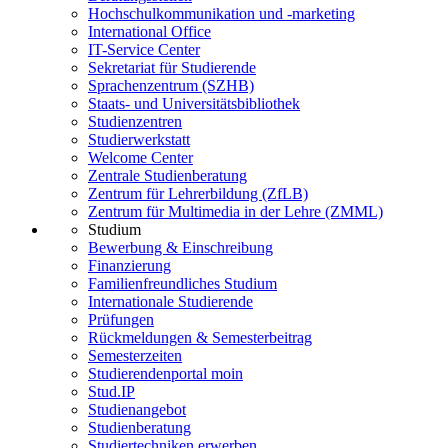
Hochschulkommunikation und -marketing
International Office
IT-Service Center
Sekretariat für Studierende
Sprachenzentrum (SZHB)
Staats- und Universitätsbibliothek
Studienzentren
Studierwerkstatt
Welcome Center
Zentrale Studienberatung
Zentrum für Lehrerbildung (ZfLB)
Zentrum für Multimedia in der Lehre (ZMML)
Studium
Bewerbung & Einschreibung
Finanzierung
Familienfreundliches Studium
Internationale Studierende
Prüfungen
Rückmeldungen & Semesterbeitrag
Semesterzeiten
Studierendenportal moin
Stud.IP
Studienangebot
Studienberatung
Studiertechniken erwerben