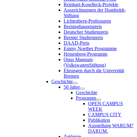
Reinhart-Koselleck-Projekte
Auszeichnungen der Humboldt-
Stiftung
Lichtenberg-Professuren
Berninghausenpreis
Deutscher Studienpreis
Bremer Studienpreis
DAAD-Preis
Emmy Noether Programme
Heisenberg-Programm
Opus Magnum
(VolkswagenStiftung)
Ehrungen durch die Universität
Bremen
Geschichte
50 Jahre
Geschichte
Programm
OPEN CAMPUS
WEEK
CAMPUS CITY
Publikation
Ausstellung WARUM?
DARUM.
Zeitleiste