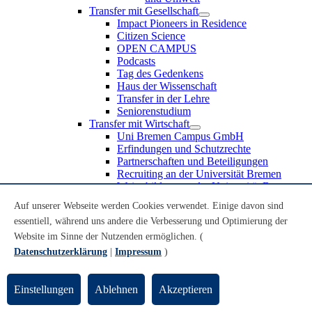
Transfer mit Gesellschaft
Impact Pioneers in Residence
Citizen Science
OPEN CAMPUS
Podcasts
Tag des Gedenkens
Haus der Wissenschaft
Transfer in der Lehre
Seniorenstudium
Transfer mit Wirtschaft
Uni Bremen Campus GmbH
Erfindungen und Schutzrechte
Partnerschaften und Beteiligungen
Recruiting an der Universität Bremen
Weiterbildung an der Universität Bremen
Transfer mit Schule
Auf unserer Webseite werden Cookies verwendet. Einige davon sind
Schülerinnen und Schüler
essentiell, während uns andere die Verbesserung und Optimierung der
MINT-Schnupperstudium
Schulklassen
Website im Sinne der Nutzenden ermöglichen. (
Lehrkräfte
Datenschutzerklärung
|
Impressum
)
Gründungsunterstützung
UniTransfer - Servicestelle für Transferaktivitäten
Einstellungen
Ablehnen
Akzeptieren
Transfermagazin der Universität Bremen
Transferpreis der Universität Bremen