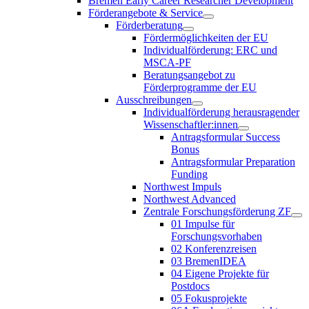
Bremen Early Career Researcher Development
Förderangebote & Service
Förderberatung
Fördermöglichkeiten der EU
Individualförderung: ERC und
MSCA-PF
Beratungsangebot zu
Förderprogramme der EU
Ausschreibungen
Individualförderung herausragender
Wissenschaftler:innen
Antragsformular Success
Bonus
Antragsformular Preparation
Funding
Northwest Impuls
Northwest Advanced
Zentrale Forschungsförderung ZF
01 Impulse für
Forschungsvorhaben
02 Konferenzreisen
03 BremenIDEA
04 Eigene Projekte für
Postdocs
05 Fokusprojekte