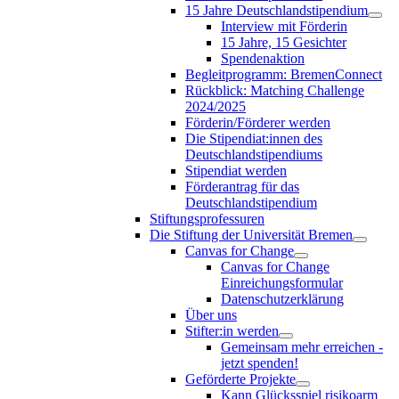
15 Jahre Deutschlandstipendium
Interview mit Förderin
15 Jahre, 15 Gesichter
Spendenaktion
Begleitprogramm: BremenConnect
Rückblick: Matching Challenge
2024/2025
Förderin/Förderer werden
Die Stipendiat:innen des
Deutschlandstipendiums
Stipendiat werden
Förderantrag für das
Deutschlandstipendium
Stiftungsprofessuren
Die Stiftung der Universität Bremen
Canvas for Change
Canvas for Change
Einreichungsformular
Datenschutzerklärung
Über uns
Stifter:in werden
Gemeinsam mehr erreichen -
jetzt spenden!
Geförderte Projekte
Kann Glücksspiel risikoarm