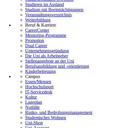
Studieren im Ausland
Studium mit Beeinträchtigungen
Veranstaltungsverzeichnis
Weiterbildung
Beruf & Karriere
CareerCenter
Mentoring-Programme
Promotion
Dual Career
Unternehmensgründung
Die Uni als Arbeitgeber
Stellenangebote an der Uni
Berufsausbildung und -orientierung
Kinderbetreuung
Campus
Essen/Mensen
Hochschulsport
IT-Servicedesk
Kultur
Lageplan
Notfälle
Risiko- und Bedrohungsmanagement
Studentisches Wohnen
Uni-Shop
Uni-Account