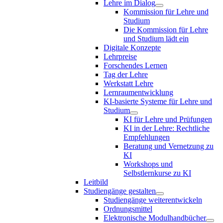
Lehre im Dialog
Kommission für Lehre und
Studium
Die Kommission für Lehre
und Studium lädt ein
Digitale Konzepte
Lehrpreise
Forschendes Lernen
Tag der Lehre
Werkstatt Lehre
Lernraumentwicklung
KI-basierte Systeme für Lehre und
Studium
KI für Lehre und Prüfungen
KI in der Lehre: Rechtliche
Empfehlungen
Beratung und Vernetzung zu
KI
Workshops und
Selbstlernkurse zu KI
Leitbild
Studiengänge gestalten
Studiengänge weiterentwickeln
Ordnungsmittel
Elektronische Modulhandbücher