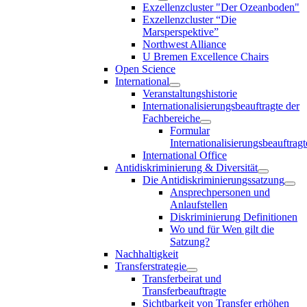
Exzellenzcluster "Der Ozeanboden"
Exzellenzcluster “Die
Marsperspektive”
Northwest Alliance
U Bremen Excellence Chairs
Open Science
International
Veranstaltungshistorie
Internationalisierungsbeauftragte der
Fachbereiche
Formular
Internationalisierungsbeauftragt
International Office
Antidiskriminierung & Diversität
Die Antidiskriminierungssatzung
Ansprechpersonen und
Anlaufstellen
Diskriminierung Definitionen
Wo und für Wen gilt die
Satzung?
Nachhaltigkeit
Transferstrategie
Transferbeirat und
Transferbeauftragte
Sichtbarkeit von Transfer erhöhen