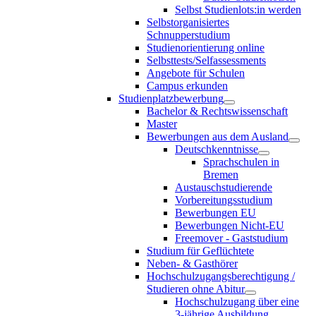
Selbst Studienlots:in werden
Selbstorganisiertes
Schnupperstudium
Studienorientierung online
Selbsttests/Selfassessments
Angebote für Schulen
Campus erkunden
Studienplatzbewerbung
Bachelor & Rechtswissenschaft
Master
Bewerbungen aus dem Ausland
Deutschkenntnisse
Sprachschulen in
Bremen
Austauschstudierende
Vorbereitungsstudium
Bewerbungen EU
Bewerbungen Nicht-EU
Freemover - Gaststudium
Studium für Geflüchtete
Neben- & Gasthörer
Hochschulzugangsberechtigung /
Studieren ohne Abitur
Hochschulzugang über eine
3-jährige Ausbildung