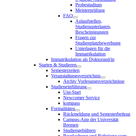
Probestudium
Meisterprüfung
FAQ
Anlaufstellen,
Studienunterlagen,
Bescheinigungen
Fragen zur
Studienplatzbewerbung
Unterlagen für die
Immatrikulation
Immatrikulation als Doktorand/in
Starten & Studieren
Semesterzeiten
Veranstaltungsverzeichnis
Archiv Vorlesungsverzeichnisse
Studieneinführung
Uni-Start
Newcomer Service
kompass
Formalitäten
Rückmeldung und Semesterbeitrag
Campus-App der Universität
Bremen
Studiengebühren
Beurlaubung und Befreiung vom