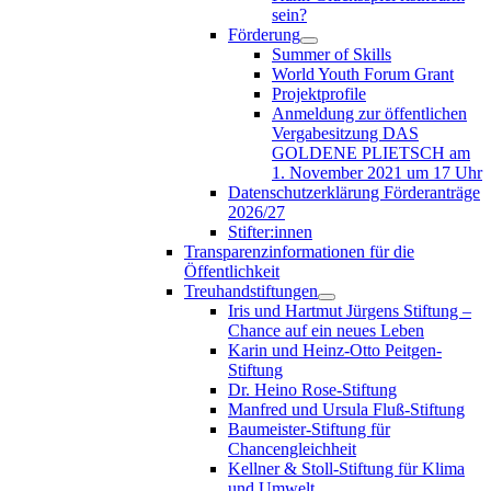
sein?
Förderung
Summer of Skills
World Youth Forum Grant
Projektprofile
Anmeldung zur öffentlichen
Vergabesitzung DAS
GOLDENE PLIETSCH am
1. November 2021 um 17 Uhr
Datenschutzerklärung Förderanträge
2026/27
Stifter:innen
Transparenzinformationen für die
Öffentlichkeit
Treuhandstiftungen
Iris und Hartmut Jürgens Stiftung –
Chance auf ein neues Leben
Karin und Heinz-Otto Peitgen-
Stiftung
Dr. Heino Rose-Stiftung
Manfred und Ursula Fluß-Stiftung
Baumeister-Stiftung für
Chancengleichheit
Kellner & Stoll-Stiftung für Klima
und Umwelt