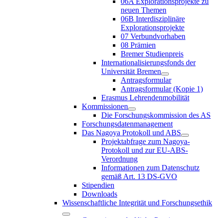
06A Explorationsprojekte zu
neuen Themen
06B Interdisziplinäre
Explorationsprojekte
07 Verbundvorhaben
08 Prämien
Bremer Studienpreis
Internationalisierungsfonds der
Universität Bremen
Antragsformular
Antragsformular (Kopie 1)
Erasmus Lehrendenmobilität
Kommissionen
Die Forschungskommission des AS
Forschungsdatenmanagement
Das Nagoya Protokoll und ABS
Projektabfrage zum Nagoya-
Protokoll und zur EU-ABS-
Verordnung
Informationen zum Datenschutz
gemäß Art. 13 DS-GVO
Stipendien
Downloads
Wissenschaftliche Integrität und Forschungsethik