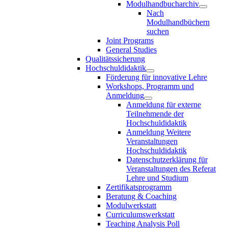
Modulhandbucharchiv
Nach
Modulhandbüchern
suchen
Joint Programs
General Studies
Qualitätssicherung
Hochschuldidaktik
Förderung für innovative Lehre
Workshops, Programm und
Anmeldung
Anmeldung für externe
Teilnehmende der
Hochschuldidaktik
Anmeldung Weitere
Veranstaltungen
Hochschuldidaktik
Datenschutzerklärung für
Veranstaltungen des Referat
Lehre und Studium
Zertifikatsprogramm
Beratung & Coaching
Modulwerkstatt
Curriculumswerkstatt
Teaching Analysis Poll