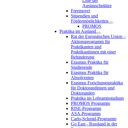
Liste der
Austauschplätze
Freemover
Stipendien und
Fördermöglichkeiten
PROMOS
Praktika im Ausland
Rat der Europäischen Union –
Aktionsprogramm für
Praktikanten und
Praktikantinnen mit einer
Behinderung
Erasmus Praktika für
Studierende
Erasmus Praktika für
Absolventen
Erasmus Forschungspraktika
für Doktorandinnen und
Doktoranden
Praktika im Lehramtsstudium
PROMOS Programm
RISE-Programm
ASA-Programm
Carlo-Schmid-Programm
Go East - Russland in der