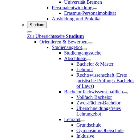
Universität Bremen
Personalentwicklung
Erasmus-Personalmobilität
Ausbildung und Praktika
Studium
Zur Übersichtsseite
Studium
Orientieren & Bewerben
Studienangebot
Studiengangssuche
Abschlüsse
Bachelor & Master
Lehramt
Rechtswissenschaft (Erste
juristische Prüfung / Bachelor
of Laws)
Bachelor fachwissenschaftlich
Vollfach-Bachelor
Zwei-Fächer-Bachelor
Überschneidungsfreies
Lehrangebot
Lehramt
Grundschule
Gymnasium/Oberschule
Inklusive