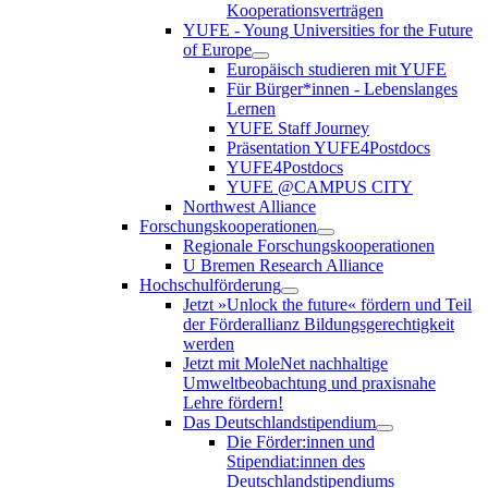
Kooperationsverträgen
YUFE - Young Universities for the Future
of Europe
Europäisch studieren mit YUFE
Für Bürger*innen - Lebenslanges
Lernen
YUFE Staff Journey
Präsentation YUFE4Postdocs
YUFE4Postdocs
YUFE @CAMPUS CITY
Northwest Alliance
Forschungskooperationen
Regionale Forschungskooperationen
U Bremen Research Alliance
Hochschulförderung
Jetzt »Unlock the future« fördern und Teil
der Förderallianz Bildungsgerechtigkeit
werden
Jetzt mit MoleNet nachhaltige
Umweltbeobachtung und praxisnahe
Lehre fördern!
Das Deutschlandstipendium
Die Förder:innen und
Stipendiat:innen des
Deutschlandstipendiums