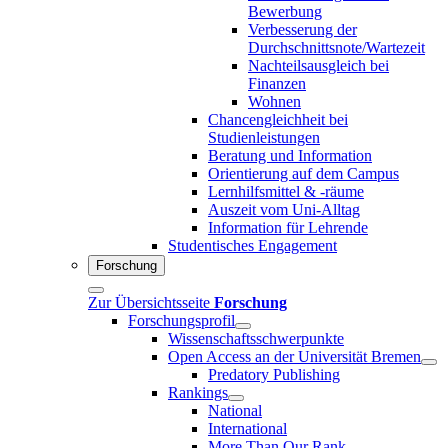
Bewerbung
Verbesserung der
Durchschnittsnote/Wartezeit
Nachteilsausgleich bei
Finanzen
Wohnen
Chancengleichheit bei
Studienleistungen
Beratung und Information
Orientierung auf dem Campus
Lernhilfsmittel & -räume
Auszeit vom Uni-Alltag
Information für Lehrende
Studentisches Engagement
Forschung
Zur Übersichtsseite
Forschung
Forschungsprofil
Wissenschaftsschwerpunkte
Open Access an der Universität Bremen
Predatory Publishing
Rankings
National
International
More Than Our Rank