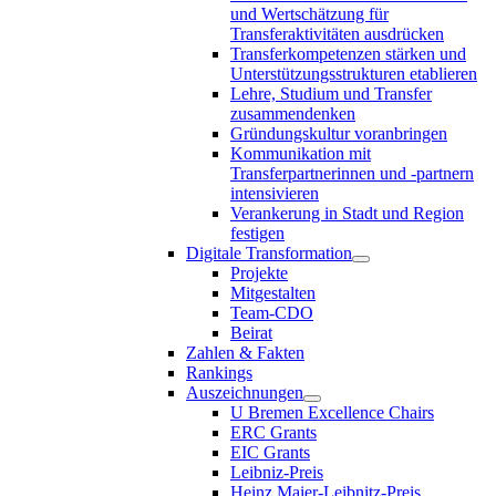
und Wertschätzung für
Transferaktivitäten ausdrücken
Transferkompetenzen stärken und
Unterstützungsstrukturen etablieren
Lehre, Studium und Transfer
zusammendenken
Gründungskultur voranbringen
Kommunikation mit
Transferpartnerinnen und -partnern
intensivieren
Verankerung in Stadt und Region
festigen
Digitale Transformation
Projekte
Mitgestalten
Team-CDO
Beirat
Zahlen & Fakten
Rankings
Auszeichnungen
U Bremen Excellence Chairs
ERC Grants
EIC Grants
Leibniz-Preis
Heinz Maier-Leibnitz-Preis