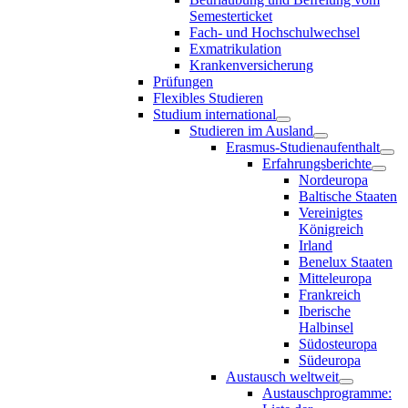
Semesterticket
Fach- und Hochschulwechsel
Exmatrikulation
Krankenversicherung
Prüfungen
Flexibles Studieren
Studium international
Studieren im Ausland
Erasmus-Studienaufenthalt
Erfahrungsberichte
Nordeuropa
Baltische Staaten
Vereinigtes
Königreich
Irland
Benelux Staaten
Mitteleuropa
Frankreich
Iberische
Halbinsel
Südosteuropa
Südeuropa
Austausch weltweit
Austauschprogramme: