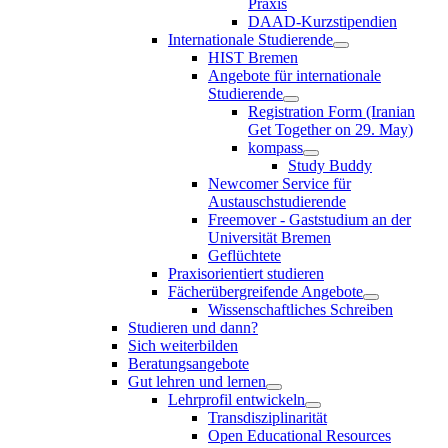
Praxis
DAAD-Kurzstipendien
Internationale Studierende
HIST Bremen
Angebote für internationale
Studierende
Registration Form (Iranian
Get Together on 29. May)
kompass
Study Buddy
Newcomer Service für
Austauschstudierende
Freemover - Gaststudium an der
Universität Bremen
Geflüchtete
Praxisorientiert studieren
Fächerübergreifende Angebote
Wissenschaftliches Schreiben
Studieren und dann?
Sich weiterbilden
Beratungsangebote
Gut lehren und lernen
Lehrprofil entwickeln
Transdisziplinarität
Open Educational Resources