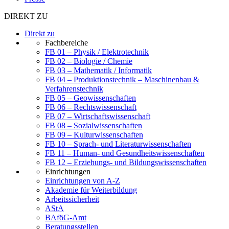
DIREKT ZU
Direkt zu
Fachbereiche
FB 01 – Physik / Elektrotechnik
FB 02 – Biologie / Chemie
FB 03 – Mathematik / Informatik
FB 04 – Produktionstechnik – Maschinenbau &
Verfahrenstechnik
FB 05 – Geowissenschaften
FB 06 – Rechtswissenschaft
FB 07 – Wirtschaftswissenschaft
FB 08 – Sozialwissenschaften
FB 09 – Kulturwissenschaften
FB 10 – Sprach- und Literaturwissenschaften
FB 11 – Human- und Gesundheitswissenschaften
FB 12 – Erziehungs- und Bildungswissenschaften
Einrichtungen
Einrichtungen von A-Z
Akademie für Weiterbildung
Arbeitssicherheit
AStA
BAföG-Amt
Beratungsstellen