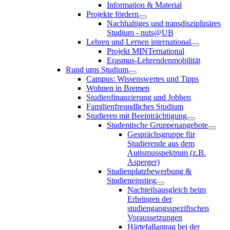
Information & Material
Projekte fördern
Nachhaltiges und transdisziplinäres
Studium - nuts@UB
Lehren und Lernen international
Projekt MINTernational
Erasmus-Lehrendenmobilität
Rund ums Studium
Campus: Wissenswertes und Tipps
Wohnen in Bremen
Studienfinanzierung und Jobben
Familienfreundliches Studium
Studieren mit Beeinträchtigung
Studentische Gruppenangebote
Gesprächsgruppe für
Studierende aus dem
Autismusspektrum (z.B.
Asperger)
Studienplatzbewerbung &
Studieneinstieg
Nachteilsausgleich beim
Erbringen der
studiengangsspezifischen
Voraussetzungen
Härtefallantrag bei der