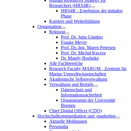
Human Resources Strategy for
Researchers (HRS4R)
HRS4R - Ergebnisse der initialen
Phase
Karriere und Weiterbildung
Organisation
Rektorat
Prof. Dr. Jutta Günther
Frauke Meyer
Prof. Dr.-Ing. Maren Petersen
Prof. Dr. Michal Kucera
Dr. Mandy Boehnke
Alle Fachbereiche
Research Faculty MARUM - Zentrum für
Marine Umweltwissenschaften
Akademische Selbstverwaltung
Verwaltung und Betrieb
Datenschutz und
Informationssicherheit
Organigramm der Universität
Bremen
Chief Digital Officer (CDO)
Hochschulkommunikation und -marketing
Aktuelle Meldungen
Personalia