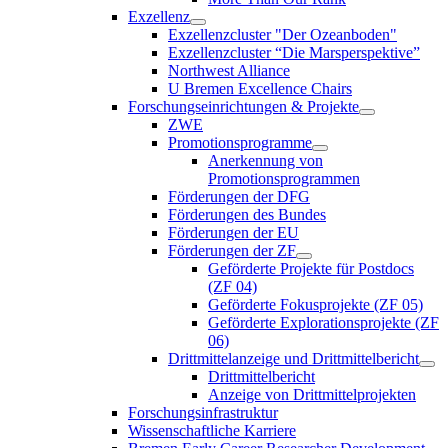
Exzellenz
Exzellenzcluster "Der Ozeanboden"
Exzellenzcluster “Die Marsperspektive”
Northwest Alliance
U Bremen Excellence Chairs
Forschungseinrichtungen & Projekte
ZWE
Promotionsprogramme
Anerkennung von
Promotionsprogrammen
Förderungen der DFG
Förderungen des Bundes
Förderungen der EU
Förderungen der ZF
Geförderte Projekte für Postdocs
(ZF 04)
Geförderte Fokusprojekte (ZF 05)
Geförderte Explorationsprojekte (ZF
06)
Drittmittelanzeige und Drittmittelbericht
Drittmittelbericht
Anzeige von Drittmittelprojekten
Forschungsinfrastruktur
Wissenschaftliche Karriere