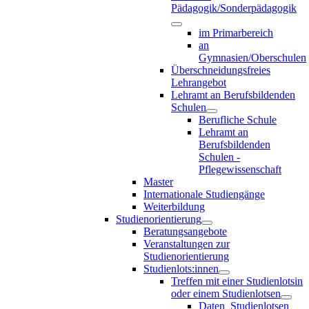
Pädagogik/Sonderpädagogik
im Primarbereich
an
Gymnasien/Oberschulen
Überschneidungsfreies
Lehrangebot
Lehramt an Berufsbildenden
Schulen
Berufliche Schule
Lehramt an
Berufsbildenden
Schulen -
Pflegewissenschaft
Master
Internationale Studiengänge
Weiterbildung
Studienorientierung
Beratungsangebote
Veranstaltungen zur
Studienorientierung
Studienlots:innen
Treffen mit einer Studienlotsin
oder einem Studienlotsen
Daten_Studienlotsen