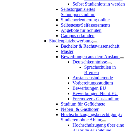
Selbst Studienlots:in werden
Selbstorganisiertes
Schnupperstudium
Studienorientierung online
Selbsttests/Selfassessments
Angebote für Schulen
Campus erkunden
Studienplatzbewerbung
Bachelor & Rechtswissenschaft
Master
Bewerbungen aus dem Ausland
Deutschkenntnisse
Sprachschulen in
Bremen
Austauschstudierende
Vorbereitungsstudium
Bewerbungen EU
Bewerbungen Nicht-EU
Freemover - Gaststudium
Studium für Geflüchtete
Neben- & Gasthörer
Hochschulzugangsberechtigung /
Studieren ohne Abitur
Hochschulzugang über eine
3-jährige Ausbildung