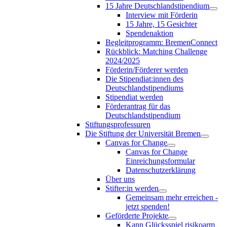
15 Jahre Deutschlandstipendium
Interview mit Förderin
15 Jahre, 15 Gesichter
Spendenaktion
Begleitprogramm: BremenConnect
Rückblick: Matching Challenge
2024/2025
Förderin/Förderer werden
Die Stipendiat:innen des
Deutschlandstipendiums
Stipendiat werden
Förderantrag für das
Deutschlandstipendium
Stiftungsprofessuren
Die Stiftung der Universität Bremen
Canvas for Change
Canvas for Change
Einreichungsformular
Datenschutzerklärung
Über uns
Stifter:in werden
Gemeinsam mehr erreichen -
jetzt spenden!
Geförderte Projekte
Kann Glücksspiel risikoarm