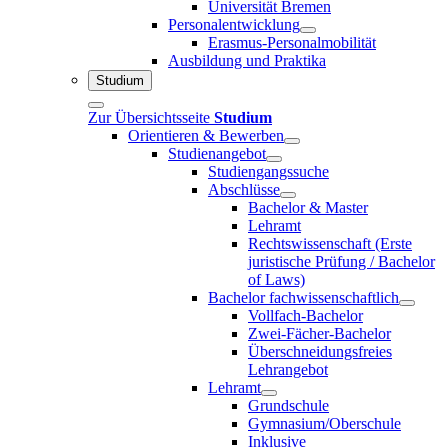
Universität Bremen
Personalentwicklung
Erasmus-Personalmobilität
Ausbildung und Praktika
Studium
Zur Übersichtsseite
Studium
Orientieren & Bewerben
Studienangebot
Studiengangssuche
Abschlüsse
Bachelor & Master
Lehramt
Rechtswissenschaft (Erste
juristische Prüfung / Bachelor
of Laws)
Bachelor fachwissenschaftlich
Vollfach-Bachelor
Zwei-Fächer-Bachelor
Überschneidungsfreies
Lehrangebot
Lehramt
Grundschule
Gymnasium/Oberschule
Inklusive