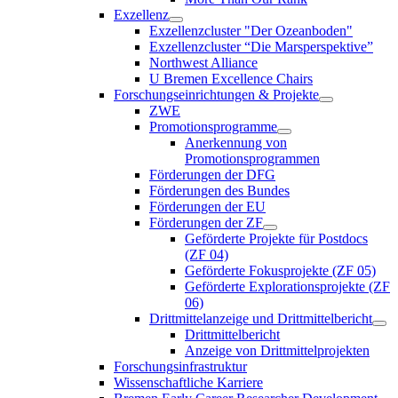
Exzellenz
Exzellenzcluster "Der Ozeanboden"
Exzellenzcluster “Die Marsperspektive”
Northwest Alliance
U Bremen Excellence Chairs
Forschungseinrichtungen & Projekte
ZWE
Promotionsprogramme
Anerkennung von
Promotionsprogrammen
Förderungen der DFG
Förderungen des Bundes
Förderungen der EU
Förderungen der ZF
Geförderte Projekte für Postdocs
(ZF 04)
Geförderte Fokusprojekte (ZF 05)
Geförderte Explorationsprojekte (ZF
06)
Drittmittelanzeige und Drittmittelbericht
Drittmittelbericht
Anzeige von Drittmittelprojekten
Forschungsinfrastruktur
Wissenschaftliche Karriere