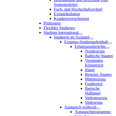
Semesterticket
Fach- und Hochschulwechsel
Exmatrikulation
Krankenversicherung
Prüfungen
Flexibles Studieren
Studium international
Studieren im Ausland
Erasmus-Studienaufenthalt
Erfahrungsberichte
Nordeuropa
Baltische Staaten
Vereinigtes
Königreich
Irland
Benelux Staaten
Mitteleuropa
Frankreich
Iberische
Halbinsel
Südosteuropa
Südeuropa
Austausch weltweit
Austauschprogramme: