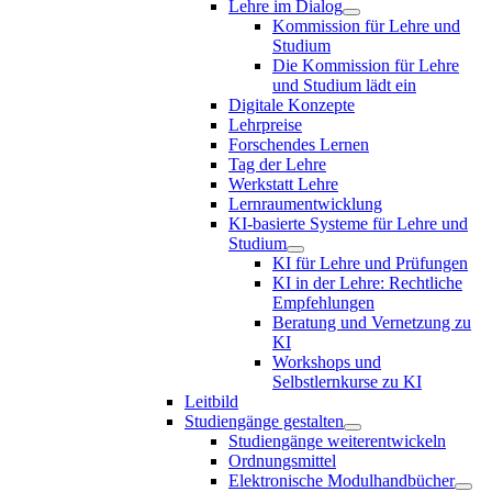
Lehre im Dialog
Kommission für Lehre und
Studium
Die Kommission für Lehre
und Studium lädt ein
Digitale Konzepte
Lehrpreise
Forschendes Lernen
Tag der Lehre
Werkstatt Lehre
Lernraumentwicklung
KI-basierte Systeme für Lehre und
Studium
KI für Lehre und Prüfungen
KI in der Lehre: Rechtliche
Empfehlungen
Beratung und Vernetzung zu
KI
Workshops und
Selbstlernkurse zu KI
Leitbild
Studiengänge gestalten
Studiengänge weiterentwickeln
Ordnungsmittel
Elektronische Modulhandbücher