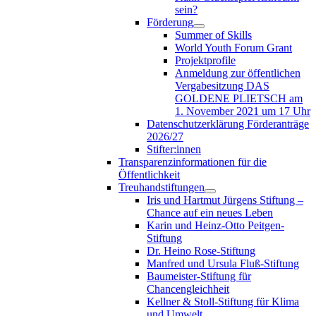
sein?
Förderung
Summer of Skills
World Youth Forum Grant
Projektprofile
Anmeldung zur öffentlichen
Vergabesitzung DAS
GOLDENE PLIETSCH am
1. November 2021 um 17 Uhr
Datenschutzerklärung Förderanträge
2026/27
Stifter:innen
Transparenzinformationen für die
Öffentlichkeit
Treuhandstiftungen
Iris und Hartmut Jürgens Stiftung –
Chance auf ein neues Leben
Karin und Heinz-Otto Peitgen-
Stiftung
Dr. Heino Rose-Stiftung
Manfred und Ursula Fluß-Stiftung
Baumeister-Stiftung für
Chancengleichheit
Kellner & Stoll-Stiftung für Klima
und Umwelt