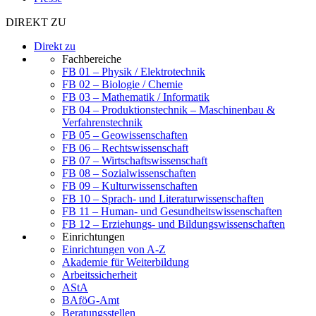
DIREKT ZU
Direkt zu
Fachbereiche
FB 01 – Physik / Elektrotechnik
FB 02 – Biologie / Chemie
FB 03 – Mathematik / Informatik
FB 04 – Produktionstechnik – Maschinenbau &
Verfahrenstechnik
FB 05 – Geowissenschaften
FB 06 – Rechtswissenschaft
FB 07 – Wirtschaftswissenschaft
FB 08 – Sozialwissenschaften
FB 09 – Kulturwissenschaften
FB 10 – Sprach- und Literaturwissenschaften
FB 11 – Human- und Gesundheitswissenschaften
FB 12 – Erziehungs- und Bildungswissenschaften
Einrichtungen
Einrichtungen von A-Z
Akademie für Weiterbildung
Arbeitssicherheit
AStA
BAföG-Amt
Beratungsstellen