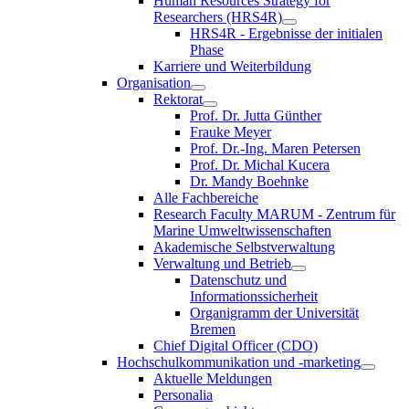
Human Resources Strategy for
Researchers (HRS4R)
HRS4R - Ergebnisse der initialen
Phase
Karriere und Weiterbildung
Organisation
Rektorat
Prof. Dr. Jutta Günther
Frauke Meyer
Prof. Dr.-Ing. Maren Petersen
Prof. Dr. Michal Kucera
Dr. Mandy Boehnke
Alle Fachbereiche
Research Faculty MARUM - Zentrum für
Marine Umweltwissenschaften
Akademische Selbstverwaltung
Verwaltung und Betrieb
Datenschutz und
Informationssicherheit
Organigramm der Universität
Bremen
Chief Digital Officer (CDO)
Hochschulkommunikation und -marketing
Aktuelle Meldungen
Personalia