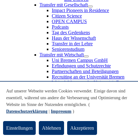
Transfer mit Gesellschaft
Impact Pioneers in Residence
Citizen Science
OPEN CAMPUS
Podcasts
Tag des Gedenkens
Haus der Wissenschaft
Transfer in der Lehre
Seniorenstudium
Transfer mit Wirtschaft
Uni Bremen Campus GmbH
Erfindungen und Schutzrechte
Partnerschaften und Beteiligungen
Recruiting an der Universität Bremen
Weiterbildung an der Universität Bremen
Transfer mit Schule
Auf unserer Webseite werden Cookies verwendet. Einige davon sind
Schülerinnen und Schüler
essentiell, während uns andere die Verbesserung und Optimierung der
MINT-Schnupperstudium
Schulklassen
Website im Sinne der Nutzenden ermöglichen. (
Lehrkräfte
Datenschutzerklärung
|
Impressum
)
Gründungsunterstützung
UniTransfer - Servicestelle für Transferaktivitäten
Einstellungen
Ablehnen
Akzeptieren
Transfermagazin der Universität Bremen
Transferpreis der Universität Bremen