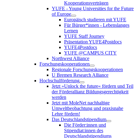
Kooperationsverträgen
YUFE - Young Universities for the Future
of Europe
Europäisch studieren mit YUFE
Für Bürger*innen - Lebenslanges
Lernen
YUFE Staff Journey
Präsentation YUFE4Postdocs
YUFE4Postdocs
YUFE @CAMPUS CITY
Northwest Alliance
Forschungskooperationen
Regionale Forschungskooperationen
U Bremen Research Alliance
Hochschulförderung
Jetzt »Unlock the future« fördern und Teil
der Förderallianz Bildungsgerechtigkeit
werden
Jetzt mit MoleNet nachhaltige
Umweltbeobachtung und praxisnahe
Lehre fördern!
Das Deutschlandstipendium
Die Förder:innen und
Stipendiat:innen des
Deutschlandstipendiums