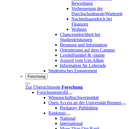
Bewerbung
Verbesserung der
Durchschnittsnote/Wartezeit
Nachteilsausgleich bei
Finanzen
Wohnen
Chancengleichheit bei
Studienleistungen
Beratung und Information
Orientierung auf dem Campus
Lernhilfsmittel & -räume
Auszeit vom Uni-Alltag
Information für Lehrende
Studentisches Engagement
Forschung
Zur Übersichtsseite
Forschung
Forschungsprofil
Wissenschaftsschwerpunkte
Open Access an der Universität Bremen
Predatory Publishing
Rankings
National
International
More Than Our Rank