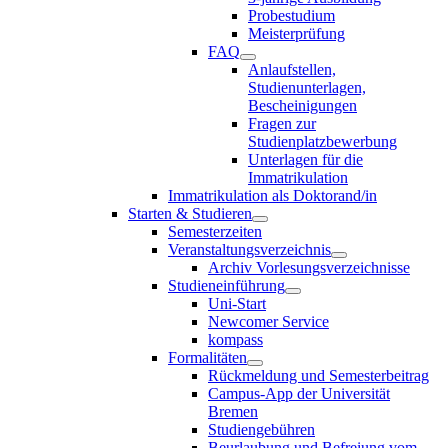
Probestudium
Meisterprüfung
FAQ
Anlaufstellen,
Studienunterlagen,
Bescheinigungen
Fragen zur
Studienplatzbewerbung
Unterlagen für die
Immatrikulation
Immatrikulation als Doktorand/in
Starten & Studieren
Semesterzeiten
Veranstaltungsverzeichnis
Archiv Vorlesungsverzeichnisse
Studieneinführung
Uni-Start
Newcomer Service
kompass
Formalitäten
Rückmeldung und Semesterbeitrag
Campus-App der Universität
Bremen
Studiengebühren
Beurlaubung und Befreiung vom