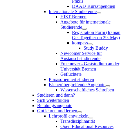
Praxis
DAAD-Kurzstipendien
Internationale Studierende
HIST Bremen
Angebote für internationale
Studierende
Registration Form (Iranian
Get Together on 29. May)
kompass
Study Buddy
Newcomer Service für
Austauschstudierende
Freemover - Gaststudium an der
Universität Bremen
Geflüchtete
Praxisorientiert studieren
Fächerübergreifende Angebote
Wissenschaftliches Schreiben
Studieren und dann?
Sich weiterbilden
Beratungsangebote
Gut lehren und lernen
Lehrprofil entwickeln
Transdisziplinarität
Open Educational Resources