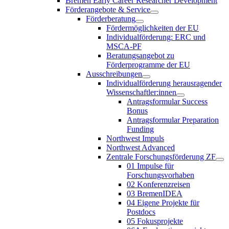
Bremen Early Career Researcher Development
Förderangebote & Service
Förderberatung
Fördermöglichkeiten der EU
Individualförderung: ERC und
MSCA-PF
Beratungsangebot zu
Förderprogramme der EU
Ausschreibungen
Individualförderung herausragender
Wissenschaftler:innen
Antragsformular Success
Bonus
Antragsformular Preparation
Funding
Northwest Impuls
Northwest Advanced
Zentrale Forschungsförderung ZF
01 Impulse für
Forschungsvorhaben
02 Konferenzreisen
03 BremenIDEA
04 Eigene Projekte für
Postdocs
05 Fokusprojekte