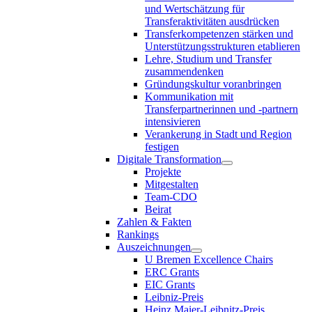
und Wertschätzung für
Transferaktivitäten ausdrücken
Transferkompetenzen stärken und
Unterstützungsstrukturen etablieren
Lehre, Studium und Transfer
zusammendenken
Gründungskultur voranbringen
Kommunikation mit
Transferpartnerinnen und -partnern
intensivieren
Verankerung in Stadt und Region
festigen
Digitale Transformation
Projekte
Mitgestalten
Team-CDO
Beirat
Zahlen & Fakten
Rankings
Auszeichnungen
U Bremen Excellence Chairs
ERC Grants
EIC Grants
Leibniz-Preis
Heinz Maier-Leibnitz-Preis