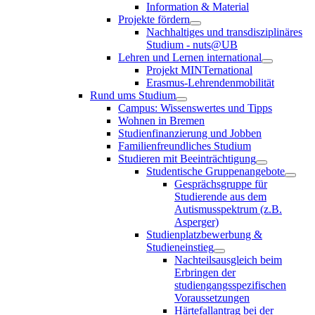
Information & Material
Projekte fördern
Nachhaltiges und transdisziplinäres
Studium - nuts@UB
Lehren und Lernen international
Projekt MINTernational
Erasmus-Lehrendenmobilität
Rund ums Studium
Campus: Wissenswertes und Tipps
Wohnen in Bremen
Studienfinanzierung und Jobben
Familienfreundliches Studium
Studieren mit Beeinträchtigung
Studentische Gruppenangebote
Gesprächsgruppe für
Studierende aus dem
Autismusspektrum (z.B.
Asperger)
Studienplatzbewerbung &
Studieneinstieg
Nachteilsausgleich beim
Erbringen der
studiengangsspezifischen
Voraussetzungen
Härtefallantrag bei der