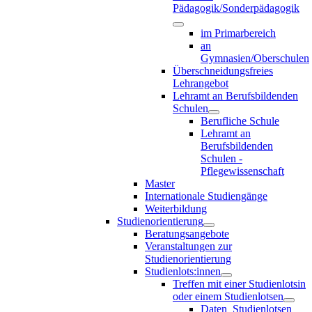
Pädagogik/Sonderpädagogik
im Primarbereich
an
Gymnasien/Oberschulen
Überschneidungsfreies
Lehrangebot
Lehramt an Berufsbildenden
Schulen
Berufliche Schule
Lehramt an
Berufsbildenden
Schulen -
Pflegewissenschaft
Master
Internationale Studiengänge
Weiterbildung
Studienorientierung
Beratungsangebote
Veranstaltungen zur
Studienorientierung
Studienlots:innen
Treffen mit einer Studienlotsin
oder einem Studienlotsen
Daten_Studienlotsen