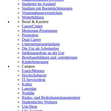
Studieren im Ausland
Studium mit Beeinträchtigungen
Veranstaltungsverzeichnis
Weiterbildung
Beruf & Karriere
CareerCenter
Mentoring-Programme
Promotion
Dual Career
Unternehmensgründung
Die Uni als Arbeitgeber
Stellenangebote an der Uni
Berufsausbildung und -orientierung
Kinderbetreuung
Campus
Essen/Mensen
Hochschulsport
IT-Servicedesk
Kultur
Lageplan
Notfälle
Risiko- und Bedrohungsmanagement
Studentisches Wohnen
Uni-Shop
Uni-Account