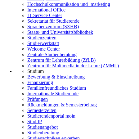
Hochschulkommunikation und -marketing
International Office
IT-Service Center
Sekretariat für Studierende
Sprachenzentrum (SZHB)
Staats- und Universitätsbibliothek
Studienzentren
Studierwerkstatt
Welcome Center
Zentrale Studienberatung
Zentrum für Lehrerbildung (ZfLB)
Zentrum für Multimedia in der Lehre (ZMML)
Studium
Bewerbung & Einschreibung
Finanzierung
Familienfreundliches Studium
Internationale Studierende
Prüfungen
Rückmeldungen & Semesterbeitrag
Semesterzeiten
Studierendenportal moin
Stud.IP
Studienangebot
Studienberatung
Studiertechniken erwerben