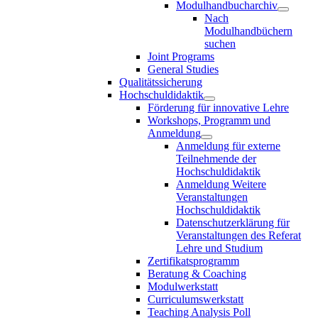
Modulhandbucharchiv
Nach
Modulhandbüchern
suchen
Joint Programs
General Studies
Qualitätssicherung
Hochschuldidaktik
Förderung für innovative Lehre
Workshops, Programm und
Anmeldung
Anmeldung für externe
Teilnehmende der
Hochschuldidaktik
Anmeldung Weitere
Veranstaltungen
Hochschuldidaktik
Datenschutzerklärung für
Veranstaltungen des Referat
Lehre und Studium
Zertifikatsprogramm
Beratung & Coaching
Modulwerkstatt
Curriculumswerkstatt
Teaching Analysis Poll