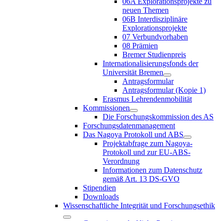
06A Explorationsprojekte zu
neuen Themen
06B Interdisziplinäre
Explorationsprojekte
07 Verbundvorhaben
08 Prämien
Bremer Studienpreis
Internationalisierungsfonds der
Universität Bremen
Antragsformular
Antragsformular (Kopie 1)
Erasmus Lehrendenmobilität
Kommissionen
Die Forschungskommission des AS
Forschungsdatenmanagement
Das Nagoya Protokoll und ABS
Projektabfrage zum Nagoya-
Protokoll und zur EU-ABS-
Verordnung
Informationen zum Datenschutz
gemäß Art. 13 DS-GVO
Stipendien
Downloads
Wissenschaftliche Integrität und Forschungsethik