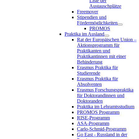
Liste der
Austauschplätze
Freemover
Stipendien und
Fördermöglichkeiten
PROMOS
Praktika im Ausland
Rat der Europäischen Union –
Aktionsprogramm für
Praktikanten und
Praktikantinnen mit einer
Behinderung
Erasmus Praktika für
Studierende
Erasmus Praktika für
Absolventen
Erasmus Forschungspraktika
für Doktorandinnen und
Doktoranden
Praktika im Lehramtsstudium
PROMOS Programm
RISE-Programm
ASA-Programm
Carlo-Schmid-Programm
Go East - Russland in der