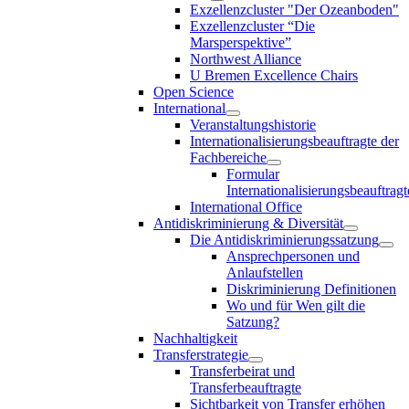
Exzellenzcluster "Der Ozeanboden"
Exzellenzcluster “Die
Marsperspektive”
Northwest Alliance
U Bremen Excellence Chairs
Open Science
International
Veranstaltungshistorie
Internationalisierungsbeauftragte der
Fachbereiche
Formular
Internationalisierungsbeauftragt
International Office
Antidiskriminierung & Diversität
Die Antidiskriminierungssatzung
Ansprechpersonen und
Anlaufstellen
Diskriminierung Definitionen
Wo und für Wen gilt die
Satzung?
Nachhaltigkeit
Transferstrategie
Transferbeirat und
Transferbeauftragte
Sichtbarkeit von Transfer erhöhen