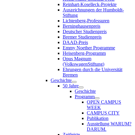
Reinhart-Koselleck-Projekte
Auszeichnungen der Humboldt-
Stiftung
Lichtenberg-Professuren
Berninghausenpreis
Deutscher Studienpreis
Bremer Studienpreis
DAAD-Preis
Emmy Noether Programme
Heisenberg-Programm
Opus Magnum
(VolkswagenStiftung)
Ehrungen durch die Universität
Bremen
Geschichte
50 Jahre
Geschichte
Programm
OPEN CAMPUS
WEEK
CAMPUS CITY
Publikation
Ausstellung WARUM?
DARUM.
Zeitleiste