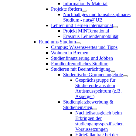
Information & Material
Projekte fördern
Nachhaltiges und transdisziplinäres
Studium - nuts@UB
Lehren und Lernen international
Projekt MINTernational
Erasmus-Lehrendenmobilität
Rund ums Studium
Campus: Wissenswertes und Tipps
Wohnen in Bremen
Studienfinanzierung und Jobben
Familienfreundliches Studium
Studieren mit Beeinträchtigung
Studentische Gruppenangebote
Gesprächsgruppe für
Studierende aus dem
Autismusspektrum (z.B.
Asperger)
Studienplatzbewerbung &
Studieneinstieg
Nachteilsausgleich beim
Erbringen der
studiengangsspezifischen
Voraussetzungen
Härtefallantrag bei der