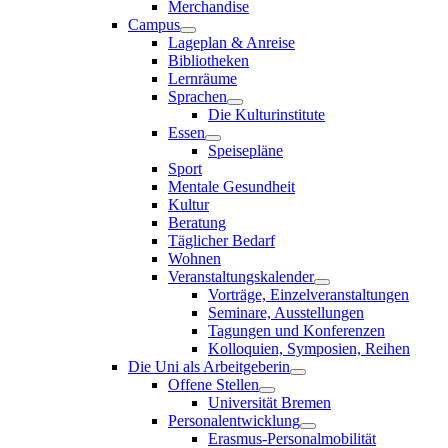
Merchandise
Campus
Lageplan & Anreise
Bibliotheken
Lernräume
Sprachen
Die Kulturinstitute
Essen
Speisepläne
Sport
Mentale Gesundheit
Kultur
Beratung
Täglicher Bedarf
Wohnen
Veranstaltungskalender
Vorträge, Einzelveranstaltungen
Seminare, Ausstellungen
Tagungen und Konferenzen
Kolloquien, Symposien, Reihen
Die Uni als Arbeitgeberin
Offene Stellen
Universität Bremen
Personalentwicklung
Erasmus-Personalmobilität