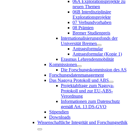
06A Explorationsprojekte zu
neuen Themen
06B Interdisziplinäre
Explorationsprojekte
07 Verbundvorhaben
08 Prämien
Bremer Studienpreis
Internationalisierungsfonds der
Universität Bremen
Antragsformular
Antragsformular (Kopie 1)
Erasmus Lehrendenmobilität
Kommissionen
Die Forschungskommission des AS
Forschungsdatenmanagement
Das Nagoya Protokoll und ABS
Projektabfrage zum Nagoya-
Protokoll und zur EU-ABS-
Verordnung
Informationen zum Datenschutz
gemäß Art. 13 DS-GVO
Stipendien
Downloads
Wissenschaftliche Integrität und Forschungsethik