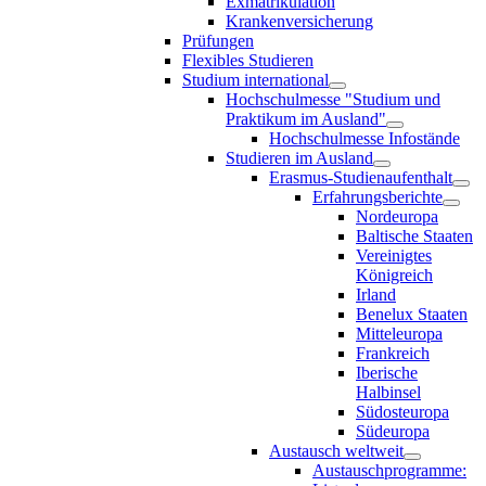
Exmatrikulation
Krankenversicherung
Prüfungen
Flexibles Studieren
Studium international
Hochschulmesse "Studium und
Praktikum im Ausland"
Hochschulmesse Infostände
Studieren im Ausland
Erasmus-Studienaufenthalt
Erfahrungsberichte
Nordeuropa
Baltische Staaten
Vereinigtes
Königreich
Irland
Benelux Staaten
Mitteleuropa
Frankreich
Iberische
Halbinsel
Südosteuropa
Südeuropa
Austausch weltweit
Austauschprogramme: