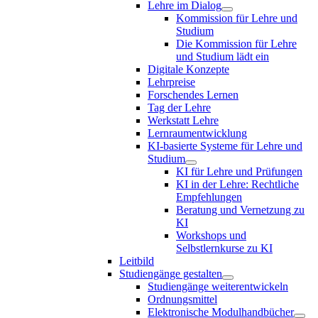
Lehre im Dialog
Kommission für Lehre und
Studium
Die Kommission für Lehre
und Studium lädt ein
Digitale Konzepte
Lehrpreise
Forschendes Lernen
Tag der Lehre
Werkstatt Lehre
Lernraumentwicklung
KI-basierte Systeme für Lehre und
Studium
KI für Lehre und Prüfungen
KI in der Lehre: Rechtliche
Empfehlungen
Beratung und Vernetzung zu
KI
Workshops und
Selbstlernkurse zu KI
Leitbild
Studiengänge gestalten
Studiengänge weiterentwickeln
Ordnungsmittel
Elektronische Modulhandbücher