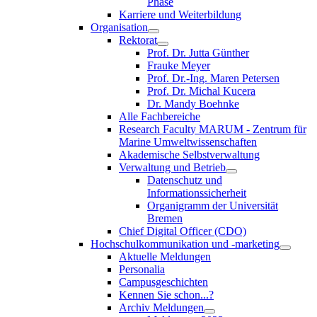
Phase
Karriere und Weiterbildung
Organisation
Rektorat
Prof. Dr. Jutta Günther
Frauke Meyer
Prof. Dr.-Ing. Maren Petersen
Prof. Dr. Michal Kucera
Dr. Mandy Boehnke
Alle Fachbereiche
Research Faculty MARUM - Zentrum für
Marine Umweltwissenschaften
Akademische Selbstverwaltung
Verwaltung und Betrieb
Datenschutz und
Informationssicherheit
Organigramm der Universität
Bremen
Chief Digital Officer (CDO)
Hochschulkommunikation und -marketing
Aktuelle Meldungen
Personalia
Campusgeschichten
Kennen Sie schon...?
Archiv Meldungen