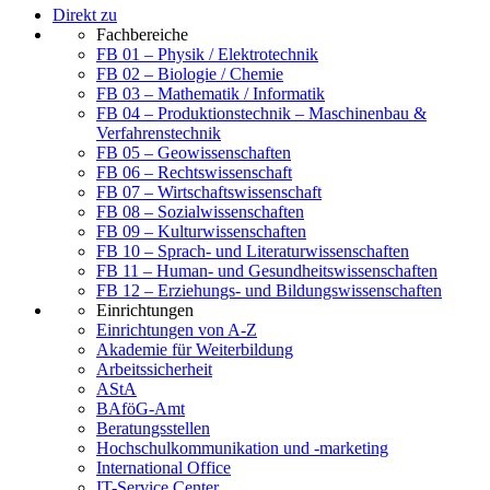
Direkt zu
Fachbereiche
FB 01 – Physik / Elektrotechnik
FB 02 – Biologie / Chemie
FB 03 – Mathematik / Informatik
FB 04 – Produktionstechnik – Maschinenbau &
Verfahrenstechnik
FB 05 – Geowissenschaften
FB 06 – Rechtswissenschaft
FB 07 – Wirtschaftswissenschaft
FB 08 – Sozialwissenschaften
FB 09 – Kulturwissenschaften
FB 10 – Sprach- und Literaturwissenschaften
FB 11 – Human- und Gesundheitswissenschaften
FB 12 – Erziehungs- und Bildungswissenschaften
Einrichtungen
Einrichtungen von A-Z
Akademie für Weiterbildung
Arbeitssicherheit
AStA
BAföG-Amt
Beratungsstellen
Hochschulkommunikation und -marketing
International Office
IT-Service Center