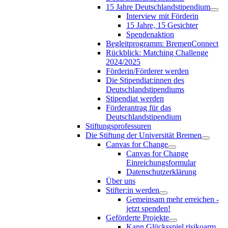
15 Jahre Deutschlandstipendium
Interview mit Förderin
15 Jahre, 15 Gesichter
Spendenaktion
Begleitprogramm: BremenConnect
Rückblick: Matching Challenge
2024/2025
Förderin/Förderer werden
Die Stipendiat:innen des
Deutschlandstipendiums
Stipendiat werden
Förderantrag für das
Deutschlandstipendium
Stiftungsprofessuren
Die Stiftung der Universität Bremen
Canvas for Change
Canvas for Change
Einreichungsformular
Datenschutzerklärung
Über uns
Stifter:in werden
Gemeinsam mehr erreichen -
jetzt spenden!
Geförderte Projekte
Kann Glücksspiel risikoarm