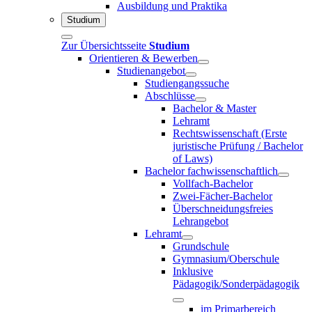
Ausbildung und Praktika
Studium
Zur Übersichtsseite
Studium
Orientieren & Bewerben
Studienangebot
Studiengangssuche
Abschlüsse
Bachelor & Master
Lehramt
Rechtswissenschaft (Erste
juristische Prüfung / Bachelor
of Laws)
Bachelor fachwissenschaftlich
Vollfach-Bachelor
Zwei-Fächer-Bachelor
Überschneidungsfreies
Lehrangebot
Lehramt
Grundschule
Gymnasium/Oberschule
Inklusive
Pädagogik/Sonderpädagogik
im Primarbereich