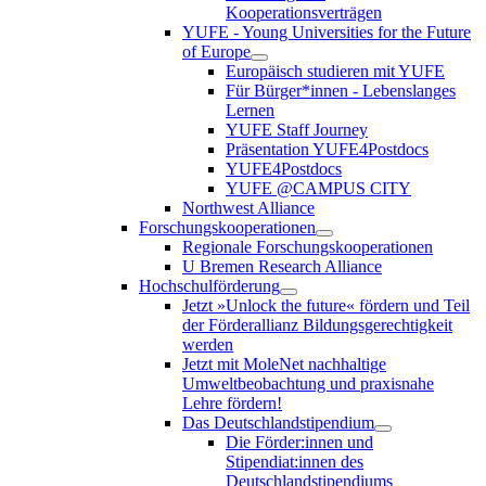
Kooperationsverträgen
YUFE - Young Universities for the Future
of Europe
Europäisch studieren mit YUFE
Für Bürger*innen - Lebenslanges
Lernen
YUFE Staff Journey
Präsentation YUFE4Postdocs
YUFE4Postdocs
YUFE @CAMPUS CITY
Northwest Alliance
Forschungskooperationen
Regionale Forschungskooperationen
U Bremen Research Alliance
Hochschulförderung
Jetzt »Unlock the future« fördern und Teil
der Förderallianz Bildungsgerechtigkeit
werden
Jetzt mit MoleNet nachhaltige
Umweltbeobachtung und praxisnahe
Lehre fördern!
Das Deutschlandstipendium
Die Förder:innen und
Stipendiat:innen des
Deutschlandstipendiums