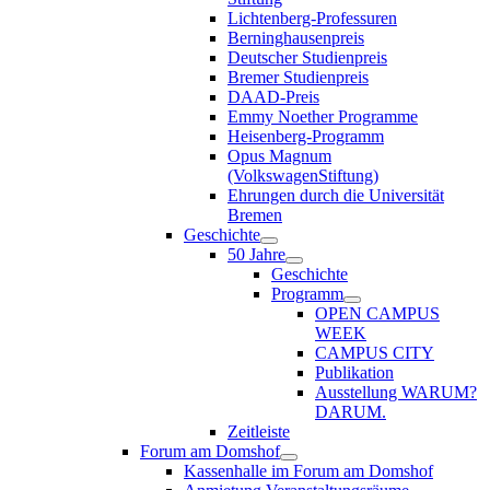
Lichtenberg-Professuren
Berninghausenpreis
Deutscher Studienpreis
Bremer Studienpreis
DAAD-Preis
Emmy Noether Programme
Heisenberg-Programm
Opus Magnum
(VolkswagenStiftung)
Ehrungen durch die Universität
Bremen
Geschichte
50 Jahre
Geschichte
Programm
OPEN CAMPUS
WEEK
CAMPUS CITY
Publikation
Ausstellung WARUM?
DARUM.
Zeitleiste
Forum am Domshof
Kassenhalle im Forum am Domshof