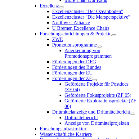
More Than Our Rank
Exzellenz
Exzellenzcluster "Der Ozeanboden"
Exzellenzcluster “Die Marsperspektive”
Northwest Alliance
U Bremen Excellence Chairs
Forschungseinrichtungen & Projekte
ZWE
Promotionsprogramme
Anerkennung von
Promotionsprogrammen
Förderungen der DFG
Förderungen des Bundes
Förderungen der EU
Förderungen der ZF
Geförderte Projekte für Postdocs
(ZF 04)
Geförderte Fokusprojekte (ZF 05)
Geförderte Explorationsprojekte (ZF
06)
Drittmittelanzeige und Drittmittelbericht
Drittmittelbericht
Anzeige von Drittmittelprojekten
Forschungsinfrastruktur
Wissenschaftliche Karriere