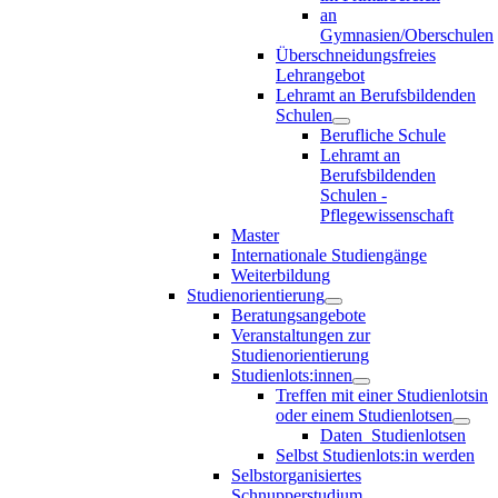
an
Gymnasien/Oberschulen
Überschneidungsfreies
Lehrangebot
Lehramt an Berufsbildenden
Schulen
Berufliche Schule
Lehramt an
Berufsbildenden
Schulen -
Pflegewissenschaft
Master
Internationale Studiengänge
Weiterbildung
Studienorientierung
Beratungsangebote
Veranstaltungen zur
Studienorientierung
Studienlots:innen
Treffen mit einer Studienlotsin
oder einem Studienlotsen
Daten_Studienlotsen
Selbst Studienlots:in werden
Selbstorganisiertes
Schnupperstudium