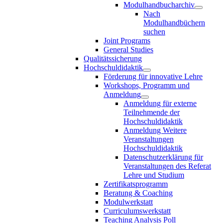
Modulhandbucharchiv
Nach
Modulhandbüchern
suchen
Joint Programs
General Studies
Qualitätssicherung
Hochschuldidaktik
Förderung für innovative Lehre
Workshops, Programm und
Anmeldung
Anmeldung für externe
Teilnehmende der
Hochschuldidaktik
Anmeldung Weitere
Veranstaltungen
Hochschuldidaktik
Datenschutzerklärung für
Veranstaltungen des Referat
Lehre und Studium
Zertifikatsprogramm
Beratung & Coaching
Modulwerkstatt
Curriculumswerkstatt
Teaching Analysis Poll