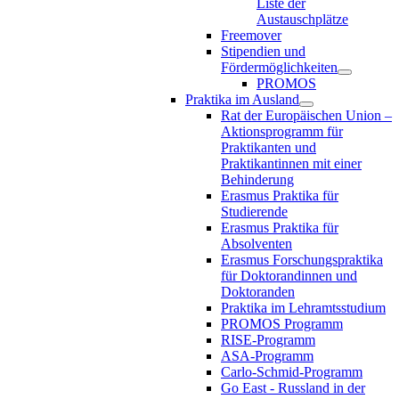
Liste der
Austauschplätze
Freemover
Stipendien und
Fördermöglichkeiten
PROMOS
Praktika im Ausland
Rat der Europäischen Union –
Aktionsprogramm für
Praktikanten und
Praktikantinnen mit einer
Behinderung
Erasmus Praktika für
Studierende
Erasmus Praktika für
Absolventen
Erasmus Forschungspraktika
für Doktorandinnen und
Doktoranden
Praktika im Lehramtsstudium
PROMOS Programm
RISE-Programm
ASA-Programm
Carlo-Schmid-Programm
Go East - Russland in der