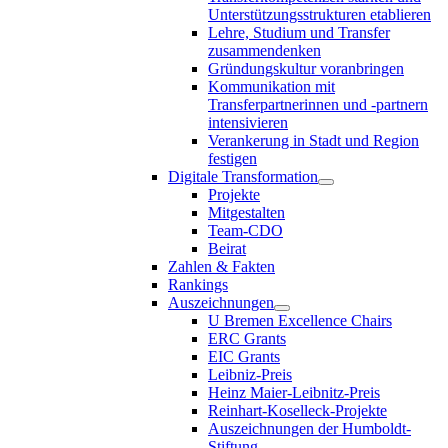
Unterstützungsstrukturen etablieren
Lehre, Studium und Transfer
zusammendenken
Gründungskultur voranbringen
Kommunikation mit
Transferpartnerinnen und -partnern
intensivieren
Verankerung in Stadt und Region
festigen
Digitale Transformation
Projekte
Mitgestalten
Team-CDO
Beirat
Zahlen & Fakten
Rankings
Auszeichnungen
U Bremen Excellence Chairs
ERC Grants
EIC Grants
Leibniz-Preis
Heinz Maier-Leibnitz-Preis
Reinhart-Koselleck-Projekte
Auszeichnungen der Humboldt-
Stiftung