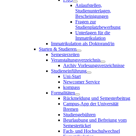
Anlaufstellen,
Studienunterlagen,
Bescheinigungen
Fragen zur
Studienplatzbewerbung
Unterlagen für die
Immatrikulation
Immatrikulation als Doktorand/in
Starten & Studieren
Semesterzeiten
Veranstaltungsverzeichnis
Archiv Vorlesungsverzeichnisse
Studieneinführung
Uni-Start
Newcomer Service
kompass
Formalitäten
Rückmeldung und Semesterbeitrag
Campus-App der Universität
Bremen
Studiengebühren
Beurlaubung und Befreiung vom
Semesterticket
Fach- und Hochschulwechsel