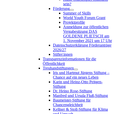
sein?
Förderung
Summer of Skills
World Youth Forum Grant
Projektprofile
Anmeldung zur öffentlichen
Vergabesitzung DAS
GOLDENE PLIETSCH am
1. November 2021 um 17 Uhr
Datenschutzerklärung Förderanträge
2026/27
Stifter:innen
Transparenzinformationen für die
Öffentlichkeit
Treuhandstiftungen
Iris und Hartmut Jürgens Stiftung –
Chance auf ein neues Leben
Karin und Heinz-Otto Peitgen-
Stiftung
Dr. Heino Rose-Stiftung
Manfred und Ursula Fluß-Stiftung
Baumeister-Stiftung für
Chancengleichheit
Kellner & Stoll-Stiftung für Klima
und Umwelt