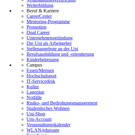
Weiterbildung
Beruf & Karriere
CareerCenter
Mentoring-Programme
Promotion
Dual Career
Unternehmensgründung
Die Uni als Arbeitgeber
Stellenangebote an der Uni
Berufsausbildung und -orientierung
Kinderbetreuung
Campus
Essen/Mensen
Hochschulsport
IT-Servicedesk
Kultur
Lageplan
Notfälle
Risiko- und Bedrohungsmanagement
Studentisches Wohnen
Uni-Shop
Uni-Account
Veranstaltungskalender
WLAN/eduroam