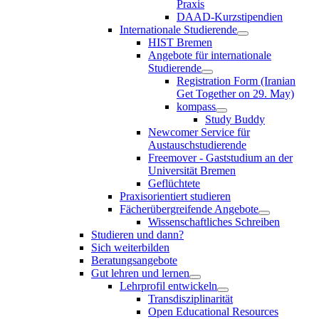
Praxis
DAAD-Kurzstipendien
Internationale Studierende
HIST Bremen
Angebote für internationale
Studierende
Registration Form (Iranian
Get Together on 29. May)
kompass
Study Buddy
Newcomer Service für
Austauschstudierende
Freemover - Gaststudium an der
Universität Bremen
Geflüchtete
Praxisorientiert studieren
Fächerübergreifende Angebote
Wissenschaftliches Schreiben
Studieren und dann?
Sich weiterbilden
Beratungsangebote
Gut lehren und lernen
Lehrprofil entwickeln
Transdisziplinarität
Open Educational Resources