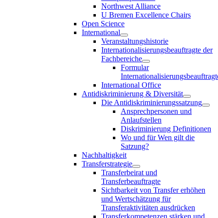
Northwest Alliance
U Bremen Excellence Chairs
Open Science
International
Veranstaltungshistorie
Internationalisierungsbeauftragte der
Fachbereiche
Formular
Internationalisierungsbeauftragt
International Office
Antidiskriminierung & Diversität
Die Antidiskriminierungssatzung
Ansprechpersonen und
Anlaufstellen
Diskriminierung Definitionen
Wo und für Wen gilt die
Satzung?
Nachhaltigkeit
Transferstrategie
Transferbeirat und
Transferbeauftragte
Sichtbarkeit von Transfer erhöhen
und Wertschätzung für
Transferaktivitäten ausdrücken
Transferkompetenzen stärken und