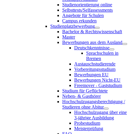
Studienorientierung online
Selbsttests/Selfassessments
Angebote für Schulen
Campus erkunden
Studienplatzbewerbung
Bachelor & Rechtswissenschaft
Master
Bewerbungen aus dem Ausland
Deutschkenntnisse
Sprachschulen in
Bremen
Austauschstudierende
Vorbereitungsstudium
Bewerbungen EU
Bewerbungen Nicht-EU
Freemover - Gaststudium
Studium für Geflüchtete
Neben- & Gasthörer
Hochschulzugangsberechtigung /
Studieren ohne Abitur
Hochschulzugang über eine
3-jährige Ausbildung
Probestudium
Meisterprüfung
FAQ