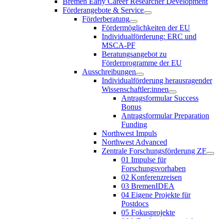
Bremen Early Career Researcher Development
Förderangebote & Service
Förderberatung
Fördermöglichkeiten der EU
Individualförderung: ERC und
MSCA-PF
Beratungsangebot zu
Förderprogramme der EU
Ausschreibungen
Individualförderung herausragender
Wissenschaftler:innen
Antragsformular Success
Bonus
Antragsformular Preparation
Funding
Northwest Impuls
Northwest Advanced
Zentrale Forschungsförderung ZF
01 Impulse für
Forschungsvorhaben
02 Konferenzreisen
03 BremenIDEA
04 Eigene Projekte für
Postdocs
05 Fokusprojekte