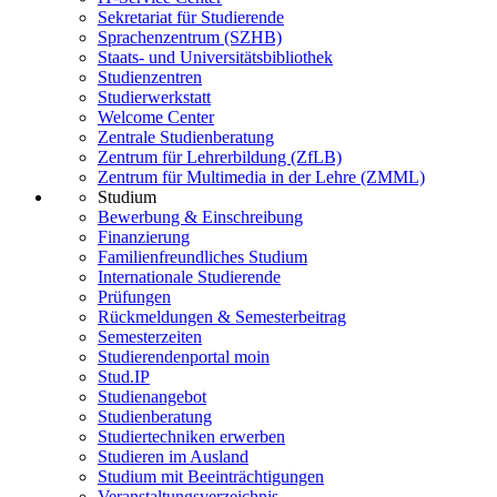
Sekretariat für Studierende
Sprachenzentrum (SZHB)
Staats- und Universitätsbibliothek
Studienzentren
Studierwerkstatt
Welcome Center
Zentrale Studienberatung
Zentrum für Lehrerbildung (ZfLB)
Zentrum für Multimedia in der Lehre (ZMML)
Studium
Bewerbung & Einschreibung
Finanzierung
Familienfreundliches Studium
Internationale Studierende
Prüfungen
Rückmeldungen & Semesterbeitrag
Semesterzeiten
Studierendenportal moin
Stud.IP
Studienangebot
Studienberatung
Studiertechniken erwerben
Studieren im Ausland
Studium mit Beeinträchtigungen
Veranstaltungsverzeichnis