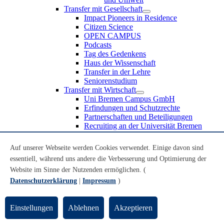
Transfer mit Gesellschaft
Impact Pioneers in Residence
Citizen Science
OPEN CAMPUS
Podcasts
Tag des Gedenkens
Haus der Wissenschaft
Transfer in der Lehre
Seniorenstudium
Transfer mit Wirtschaft
Uni Bremen Campus GmbH
Erfindungen und Schutzrechte
Partnerschaften und Beteiligungen
Recruiting an der Universität Bremen
Weiterbildung an der Universität Bremen
Transfer mit Schule
Auf unserer Webseite werden Cookies verwendet. Einige davon sind
Schülerinnen und Schüler
essentiell, während uns andere die Verbesserung und Optimierung der
MINT-Schnupperstudium
Website im Sinne der Nutzenden ermöglichen. (
Schulklassen
Lehrkräfte
Datenschutzerklärung
|
Impressum
)
Gründungsunterstützung
UniTransfer - Servicestelle für Transferaktivitäten
Einstellungen
Ablehnen
Akzeptieren
Transfermagazin der Universität Bremen