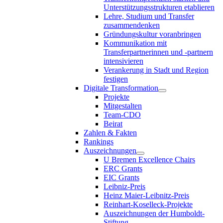
Unterstützungsstrukturen etablieren
Lehre, Studium und Transfer
zusammendenken
Gründungskultur voranbringen
Kommunikation mit
Transferpartnerinnen und -partnern
intensivieren
Verankerung in Stadt und Region
festigen
Digitale Transformation
Projekte
Mitgestalten
Team-CDO
Beirat
Zahlen & Fakten
Rankings
Auszeichnungen
U Bremen Excellence Chairs
ERC Grants
EIC Grants
Leibniz-Preis
Heinz Maier-Leibnitz-Preis
Reinhart-Koselleck-Projekte
Auszeichnungen der Humboldt-
Stiftung