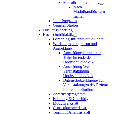
Modulhandbucharchiv
Nach
Modulhandbüchern
suchen
Joint Programs
General Studies
Qualitätssicherung
Hochschuldidaktik
Förderung für innovative Lehre
Workshops, Programm und
Anmeldung
Anmeldung für externe
Teilnehmende der
Hochschuldidaktik
Anmeldung Weitere
Veranstaltungen
Hochschuldidaktik
Datenschutzerklärung für
Veranstaltungen des Referat
Lehre und Studium
Zertifikatsprogramm
Beratung & Coaching
Modulwerkstatt
Curriculumswerkstatt
Teaching Analysis Poll