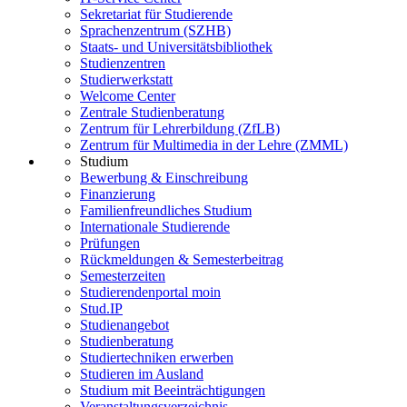
Sekretariat für Studierende
Sprachenzentrum (SZHB)
Staats- und Universitätsbibliothek
Studienzentren
Studierwerkstatt
Welcome Center
Zentrale Studienberatung
Zentrum für Lehrerbildung (ZfLB)
Zentrum für Multimedia in der Lehre (ZMML)
Studium
Bewerbung & Einschreibung
Finanzierung
Familienfreundliches Studium
Internationale Studierende
Prüfungen
Rückmeldungen & Semesterbeitrag
Semesterzeiten
Studierendenportal moin
Stud.IP
Studienangebot
Studienberatung
Studiertechniken erwerben
Studieren im Ausland
Studium mit Beeinträchtigungen
Veranstaltungsverzeichnis