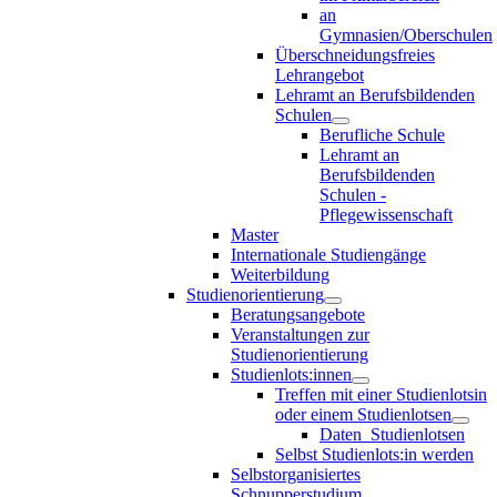
an
Gymnasien/Oberschulen
Überschneidungsfreies
Lehrangebot
Lehramt an Berufsbildenden
Schulen
Berufliche Schule
Lehramt an
Berufsbildenden
Schulen -
Pflegewissenschaft
Master
Internationale Studiengänge
Weiterbildung
Studienorientierung
Beratungsangebote
Veranstaltungen zur
Studienorientierung
Studienlots:innen
Treffen mit einer Studienlotsin
oder einem Studienlotsen
Daten_Studienlotsen
Selbst Studienlots:in werden
Selbstorganisiertes
Schnupperstudium