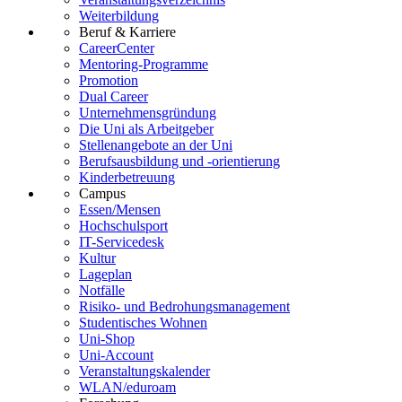
Weiterbildung
Beruf & Karriere
CareerCenter
Mentoring-Programme
Promotion
Dual Career
Unternehmensgründung
Die Uni als Arbeitgeber
Stellenangebote an der Uni
Berufsausbildung und -orientierung
Kinderbetreuung
Campus
Essen/Mensen
Hochschulsport
IT-Servicedesk
Kultur
Lageplan
Notfälle
Risiko- und Bedrohungsmanagement
Studentisches Wohnen
Uni-Shop
Uni-Account
Veranstaltungskalender
WLAN/eduroam