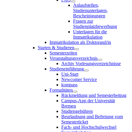
Anlaufstellen,
Studienunterlagen,
Bescheinigungen
Fragen zur
Studienplatzbewerbung
Unterlagen für die
Immatrikulation
Immatrikulation als Doktorand/in
Starten & Studieren
Semesterzeiten
Veranstaltungsverzeichnis
Archiv Vorlesungsverzeichnisse
Studieneinführung
Uni-Start
Newcomer Service
kompass
Formalitäten
Rückmeldung und Semesterbeitrag
Campus-App der Universität
Bremen
Studiengebühren
Beurlaubung und Befreiung vom
Semesterticket
Fach- und Hochschulwechsel