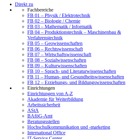
Direkt zu
Fachbereiche
FB 01 – Physik / Elektrotechnik
FB 02 – Biologie / Chemie
FB 03 – Mathematik / Informatik
FB 04 – Produktionstechnik – Maschinenbau &
Verfahrenstechnik
FB 05 – Geowissenschaften
FB 06 – Rechtswissenschaft
FB 07 – Wirtschaftswissenschaft
FB 08 – Sozialwissenschaften
FB 09 – Kulturwissenschaften
FB 10 – Sprach- und Literaturwissenschaften
FB 11 – Human- und Gesundheitswissenschaften
FB 12 – Erziehungs- und Bildungswissenschaften
Einrichtungen
Einrichtungen von A-Z
Akademie für Weiterbildung
Arbeitssicherheit
AStA
BAföG-Amt
Beratungsstellen
Hochschulkommunikation und -marketing
International Office
IT-Service Center