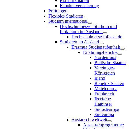
Exmatrikulation
Krankenversicherung
Prüfungen
Flexibles Studieren
Studium international
Hochschulmesse "Studium und
Praktikum im Ausland"
Hochschulmesse Infostände
Studieren im Ausland
Erasmus-Studienaufenthalt
Erfahrungsberichte
Nordeuropa
Baltische Staaten
Vereinigtes
Königreich
Irland
Benelux Staaten
Mitteleuropa
Frankreich
Iberische
Halbinsel
Südosteuropa
Südeuropa
Austausch weltweit
Austauschprogramme: