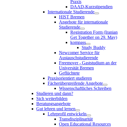
Praxis
DAAD-Kurzstipendien
Internationale Studierende
HIST Bremen
Angebote für internationale
Studierende
Registration Form (Iranian
Get Together on 29. May)
kompass
Study Buddy
Newcomer Service für
Austauschstudierende
Freemover - Gaststudium an der
Universität Bremen
Geflüchtete
Praxisorientiert studieren
Fächerübergreifende Angebote
Wissenschaftliches Schreiben
Studieren und dann?
Sich weiterbilden
Beratungsangebote
Gut lehren und lernen
Lehrprofil entwickeln
Transdisziplinarität
Open Educational Resources