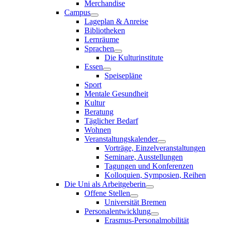
Merchandise
Campus
Lageplan & Anreise
Bibliotheken
Lernräume
Sprachen
Die Kulturinstitute
Essen
Speisepläne
Sport
Mentale Gesundheit
Kultur
Beratung
Täglicher Bedarf
Wohnen
Veranstaltungskalender
Vorträge, Einzelveranstaltungen
Seminare, Ausstellungen
Tagungen und Konferenzen
Kolloquien, Symposien, Reihen
Die Uni als Arbeitgeberin
Offene Stellen
Universität Bremen
Personalentwicklung
Erasmus-Personalmobilität