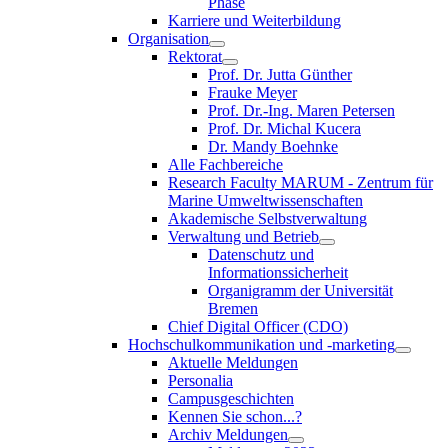
Phase
Karriere und Weiterbildung
Organisation
Rektorat
Prof. Dr. Jutta Günther
Frauke Meyer
Prof. Dr.-Ing. Maren Petersen
Prof. Dr. Michal Kucera
Dr. Mandy Boehnke
Alle Fachbereiche
Research Faculty MARUM - Zentrum für
Marine Umweltwissenschaften
Akademische Selbstverwaltung
Verwaltung und Betrieb
Datenschutz und
Informationssicherheit
Organigramm der Universität
Bremen
Chief Digital Officer (CDO)
Hochschulkommunikation und -marketing
Aktuelle Meldungen
Personalia
Campusgeschichten
Kennen Sie schon...?
Archiv Meldungen