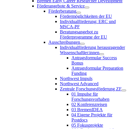
Bremen Early Career Researcher Development
Förderangebote & Service
Förderberatung
Fördermöglichkeiten der EU
Individualförderung: ERC und
MSCA-PF
Beratungsangebot zu
Förderprogramme der EU
Ausschreibungen
Individualförderung herausragender
Wissenschaftler:innen
Antragsformular Success
Bonus
Antragsformular Preparation
Funding
Northwest Impuls
Northwest Advanced
Zentrale Forschungsförderung ZF
01 Impulse für
Forschungsvorhaben
02 Konferenzreisen
03 BremenIDEA
04 Eigene Projekte für
Postdocs
05 Fokusprojekte