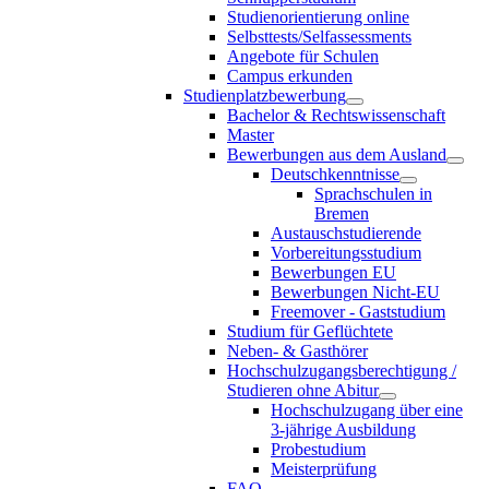
Studienorientierung online
Selbsttests/Selfassessments
Angebote für Schulen
Campus erkunden
Studienplatzbewerbung
Bachelor & Rechtswissenschaft
Master
Bewerbungen aus dem Ausland
Deutschkenntnisse
Sprachschulen in
Bremen
Austauschstudierende
Vorbereitungsstudium
Bewerbungen EU
Bewerbungen Nicht-EU
Freemover - Gaststudium
Studium für Geflüchtete
Neben- & Gasthörer
Hochschulzugangsberechtigung /
Studieren ohne Abitur
Hochschulzugang über eine
3-jährige Ausbildung
Probestudium
Meisterprüfung
FAQ