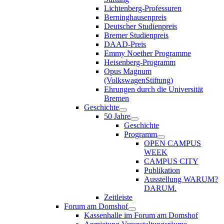
Lichtenberg-Professuren
Berninghausenpreis
Deutscher Studienpreis
Bremer Studienpreis
DAAD-Preis
Emmy Noether Programme
Heisenberg-Programm
Opus Magnum
(VolkswagenStiftung)
Ehrungen durch die Universität
Bremen
Geschichte
50 Jahre
Geschichte
Programm
OPEN CAMPUS
WEEK
CAMPUS CITY
Publikation
Ausstellung WARUM?
DARUM.
Zeitleiste
Forum am Domshof
Kassenhalle im Forum am Domshof