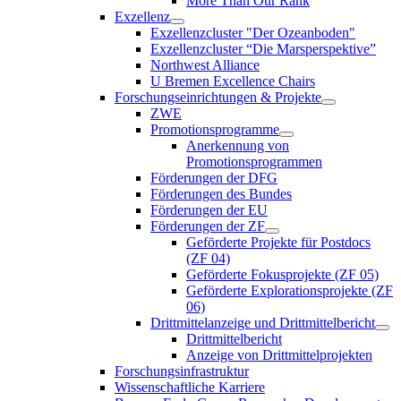
More Than Our Rank
Exzellenz
Exzellenzcluster "Der Ozeanboden"
Exzellenzcluster “Die Marsperspektive”
Northwest Alliance
U Bremen Excellence Chairs
Forschungseinrichtungen & Projekte
ZWE
Promotionsprogramme
Anerkennung von
Promotionsprogrammen
Förderungen der DFG
Förderungen des Bundes
Förderungen der EU
Förderungen der ZF
Geförderte Projekte für Postdocs
(ZF 04)
Geförderte Fokusprojekte (ZF 05)
Geförderte Explorationsprojekte (ZF
06)
Drittmittelanzeige und Drittmittelbericht
Drittmittelbericht
Anzeige von Drittmittelprojekten
Forschungsinfrastruktur
Wissenschaftliche Karriere