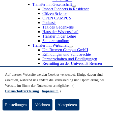
Transfer mit Gesellschaft
Impact Pioneers in Residence
Citizen Science
OPEN CAMPUS
Podcasts
Tag des Gedenkens
Haus der Wissenschaft
Transfer in der Lehre
Seniorenstudium
Transfer mit Wirtschaft
Uni Bremen Campus GmbH
Erfindungen und Schutzrechte
Partnerschaften und Beteiligungen
Recruiting an der Universität Bremen
Weiterbildung an der Universität Bremen
Transfer mit Schule
Auf unserer Webseite werden Cookies verwendet. Einige davon sind
Schülerinnen und Schüler
essentiell, während uns andere die Verbesserung und Optimierung der
MINT-Schnupperstudium
Website im Sinne der Nutzenden ermöglichen. (
Schulklassen
Lehrkräfte
Datenschutzerklärung
|
Impressum
)
Gründungsunterstützung
UniTransfer - Servicestelle für Transferaktivitäten
Einstellungen
Ablehnen
Akzeptieren
Transfermagazin der Universität Bremen