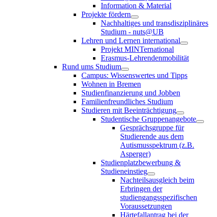
Information & Material
Projekte fördern
Nachhaltiges und transdisziplinäres
Studium - nuts@UB
Lehren und Lernen international
Projekt MINTernational
Erasmus-Lehrendenmobilität
Rund ums Studium
Campus: Wissenswertes und Tipps
Wohnen in Bremen
Studienfinanzierung und Jobben
Familienfreundliches Studium
Studieren mit Beeinträchtigung
Studentische Gruppenangebote
Gesprächsgruppe für
Studierende aus dem
Autismusspektrum (z.B.
Asperger)
Studienplatzbewerbung &
Studieneinstieg
Nachteilsausgleich beim
Erbringen der
studiengangsspezifischen
Voraussetzungen
Härtefallantrag bei der