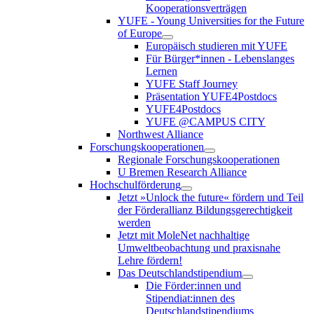
Kooperationsverträgen
YUFE - Young Universities for the Future
of Europe
Europäisch studieren mit YUFE
Für Bürger*innen - Lebenslanges
Lernen
YUFE Staff Journey
Präsentation YUFE4Postdocs
YUFE4Postdocs
YUFE @CAMPUS CITY
Northwest Alliance
Forschungskooperationen
Regionale Forschungskooperationen
U Bremen Research Alliance
Hochschulförderung
Jetzt »Unlock the future« fördern und Teil
der Förderallianz Bildungsgerechtigkeit
werden
Jetzt mit MoleNet nachhaltige
Umweltbeobachtung und praxisnahe
Lehre fördern!
Das Deutschlandstipendium
Die Förder:innen und
Stipendiat:innen des
Deutschlandstipendiums