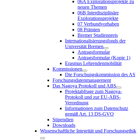
06A Explorationsprojekte zu
neuen Themen
06B Interdisziplinäre
Explorationsprojekte
07 Verbundvorhaben
08 Prämien
Bremer Studienpreis
Internationalisierungsfonds der
Universität Bremen
Antragsformular
Antragsformular (Kopie 1)
Erasmus Lehrendenmobilität
Kommissionen
Die Forschungskommission des AS
Forschungsdatenmanagement
Das Nagoya Protokoll und ABS
Projektabfrage zum Nagoya-
Protokoll und zur EU-ABS-
Verordnung
Informationen zum Datenschutz
gemäß Art. 13 DS-GVO
Stipendien
Downloads
Wissenschaftliche Integrität und Forschungsethik