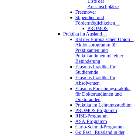
Liste der
Austauschplätze
Freemover
Stipendien und
Fördermöglichkeiten
PROMOS
Praktika im Ausland
Rat der Europäischen Union –
Aktionsprogramm für
Praktikanten und
Praktikantinnen mit einer
Behinderung
Erasmus Praktika für
Studierende
Erasmus Praktika für
Absolventen
Erasmus Forschungspraktika
für Doktorandinnen und
Doktoranden
Praktika im Lehramtsstudium
PROMOS Programm
RISE-Programm
ASA-Programm
Carlo-Schmid-Programm
Go East - Russland in der