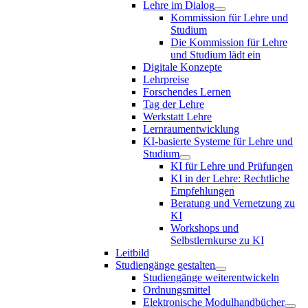
Lehre im Dialog
Kommission für Lehre und
Studium
Die Kommission für Lehre
und Studium lädt ein
Digitale Konzepte
Lehrpreise
Forschendes Lernen
Tag der Lehre
Werkstatt Lehre
Lernraumentwicklung
KI-basierte Systeme für Lehre und
Studium
KI für Lehre und Prüfungen
KI in der Lehre: Rechtliche
Empfehlungen
Beratung und Vernetzung zu
KI
Workshops und
Selbstlernkurse zu KI
Leitbild
Studiengänge gestalten
Studiengänge weiterentwickeln
Ordnungsmittel
Elektronische Modulhandbücher