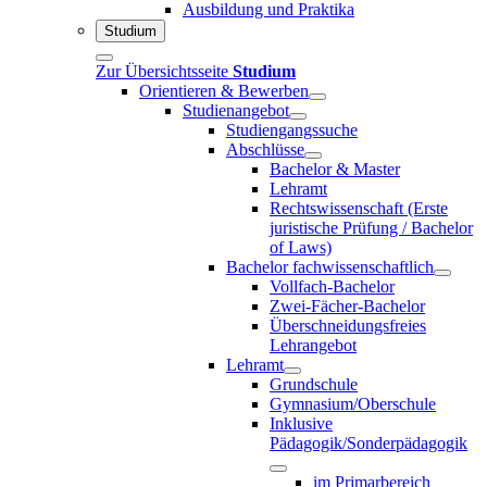
Ausbildung und Praktika
Studium
Zur Übersichtsseite
Studium
Orientieren & Bewerben
Studienangebot
Studiengangssuche
Abschlüsse
Bachelor & Master
Lehramt
Rechtswissenschaft (Erste
juristische Prüfung / Bachelor
of Laws)
Bachelor fachwissenschaftlich
Vollfach-Bachelor
Zwei-Fächer-Bachelor
Überschneidungsfreies
Lehrangebot
Lehramt
Grundschule
Gymnasium/Oberschule
Inklusive
Pädagogik/Sonderpädagogik
im Primarbereich