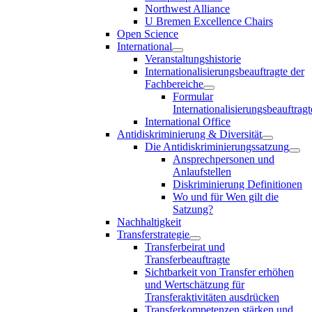
Northwest Alliance
U Bremen Excellence Chairs
Open Science
International
Veranstaltungshistorie
Internationalisierungsbeauftragte der
Fachbereiche
Formular
Internationalisierungsbeauftragt
International Office
Antidiskriminierung & Diversität
Die Antidiskriminierungssatzung
Ansprechpersonen und
Anlaufstellen
Diskriminierung Definitionen
Wo und für Wen gilt die
Satzung?
Nachhaltigkeit
Transferstrategie
Transferbeirat und
Transferbeauftragte
Sichtbarkeit von Transfer erhöhen
und Wertschätzung für
Transferaktivitäten ausdrücken
Transferkompetenzen stärken und