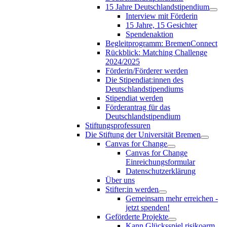
15 Jahre Deutschlandstipendium
Interview mit Förderin
15 Jahre, 15 Gesichter
Spendenaktion
Begleitprogramm: BremenConnect
Rückblick: Matching Challenge
2024/2025
Förderin/Förderer werden
Die Stipendiat:innen des
Deutschlandstipendiums
Stipendiat werden
Förderantrag für das
Deutschlandstipendium
Stiftungsprofessuren
Die Stiftung der Universität Bremen
Canvas for Change
Canvas for Change
Einreichungsformular
Datenschutzerklärung
Über uns
Stifter:in werden
Gemeinsam mehr erreichen -
jetzt spenden!
Geförderte Projekte
Kann Glücksspiel risikoarm