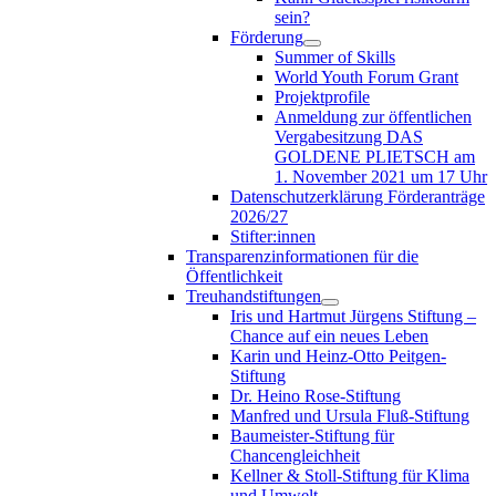
sein?
Förderung
Summer of Skills
World Youth Forum Grant
Projektprofile
Anmeldung zur öffentlichen
Vergabesitzung DAS
GOLDENE PLIETSCH am
1. November 2021 um 17 Uhr
Datenschutzerklärung Förderanträge
2026/27
Stifter:innen
Transparenzinformationen für die
Öffentlichkeit
Treuhandstiftungen
Iris und Hartmut Jürgens Stiftung –
Chance auf ein neues Leben
Karin und Heinz-Otto Peitgen-
Stiftung
Dr. Heino Rose-Stiftung
Manfred und Ursula Fluß-Stiftung
Baumeister-Stiftung für
Chancengleichheit
Kellner & Stoll-Stiftung für Klima
und Umwelt