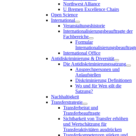
Northwest Alliance
U Bremen Excellence Chairs
Open Science
International
Veranstaltungshistorie
Internationalisierungsbeauftragte der
Fachbereiche
Formular
Internationalisierungsbeauftragt
International Office
Antidiskriminierung & Diversität
Die Antidiskriminierungssatzung
Ansprechpersonen und
Anlaufstellen
Diskriminierung Definitionen
Wo und für Wen gilt die
Satzung?
Nachhaltigkeit
Transferstrategie
Transferbeirat und
Transferbeauftragte
Sichtbarkeit von Transfer erhöhen
und Wertschätzung für
Transferaktivitäten ausdrücken
Transferkompetenzen stärken und