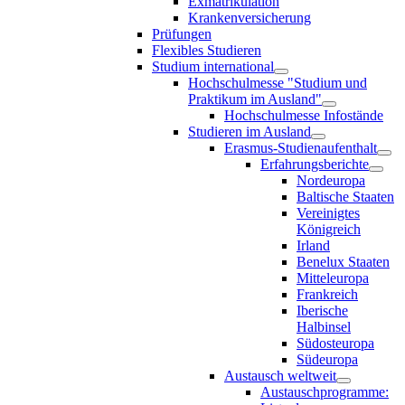
Exmatrikulation
Krankenversicherung
Prüfungen
Flexibles Studieren
Studium international
Hochschulmesse "Studium und
Praktikum im Ausland"
Hochschulmesse Infostände
Studieren im Ausland
Erasmus-Studienaufenthalt
Erfahrungsberichte
Nordeuropa
Baltische Staaten
Vereinigtes
Königreich
Irland
Benelux Staaten
Mitteleuropa
Frankreich
Iberische
Halbinsel
Südosteuropa
Südeuropa
Austausch weltweit
Austauschprogramme: