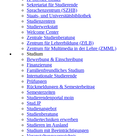
Sekretariat für Studierende
Sprachenzentrum (SZHB)
Staats- und Universitätsbibliothek
Studienzentren
Studierwerkstatt
Welcome Center
Zentrale Studienberatung
Zentrum für Lehrerbildung (ZfLB)
Zentrum für Multimedia in der Lehre (ZMML)
Studium
Bewerbung & Einschreibung
Finanzierung
Familienfreundliches Studium
Internationale Studierende
Prüfungen
Rückmeldungen & Semesterbeitrag
Semesterzeiten
Studierendenportal moin
Stud.IP
Studienangebot
Studienberatung
Studiertechniken erwerben
Studieren im Ausland
Studium mit Beeinträchtigungen
Veranstaltungsverzeichnis