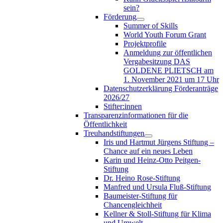
sein?
Förderung
Summer of Skills
World Youth Forum Grant
Projektprofile
Anmeldung zur öffentlichen
Vergabesitzung DAS
GOLDENE PLIETSCH am
1. November 2021 um 17 Uhr
Datenschutzerklärung Förderanträge
2026/27
Stifter:innen
Transparenzinformationen für die
Öffentlichkeit
Treuhandstiftungen
Iris und Hartmut Jürgens Stiftung –
Chance auf ein neues Leben
Karin und Heinz-Otto Peitgen-
Stiftung
Dr. Heino Rose-Stiftung
Manfred und Ursula Fluß-Stiftung
Baumeister-Stiftung für
Chancengleichheit
Kellner & Stoll-Stiftung für Klima
und Umwelt