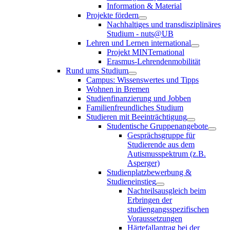
Information & Material
Projekte fördern
Nachhaltiges und transdisziplinäres
Studium - nuts@UB
Lehren und Lernen international
Projekt MINTernational
Erasmus-Lehrendenmobilität
Rund ums Studium
Campus: Wissenswertes und Tipps
Wohnen in Bremen
Studienfinanzierung und Jobben
Familienfreundliches Studium
Studieren mit Beeinträchtigung
Studentische Gruppenangebote
Gesprächsgruppe für
Studierende aus dem
Autismusspektrum (z.B.
Asperger)
Studienplatzbewerbung &
Studieneinstieg
Nachteilsausgleich beim
Erbringen der
studiengangsspezifischen
Voraussetzungen
Härtefallantrag bei der