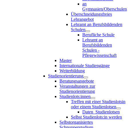
an
Gymnasien/Oberschulen
Überschneidungsfreies
Lehrangebot
Lehramt an Berufsbildenden
Schulen
Berufliche Schule
Lehramt an
Berufsbildenden
Schulen -
Pflegewissenschaft
Master
Internationale Studiengänge
Weiterbildung
Studienorientierung
Beratungsangebote
Veranstaltungen zur
Studienorientierung
Studienlots:innen
Treffen mit einer Studienlotsin
oder einem Studienlotsen
Daten_Studienlotsen
Selbst Studienlots:in werden
Selbstorganisiertes
Schnupperstudium