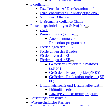
More Than Our Rank
Exzellenz
Exzellenzcluster "Der Ozeanboden"
Exzellenzcluster “Die Marsperspektive”
Northwest Alliance
U Bremen Excellence Chairs
Forschungseinrichtungen & Projekte
ZWE
Promotionsprogramme
Anerkennung von
Promotionsprogrammen
Förderungen der DFG
Förderungen des Bundes
Förderungen der EU
Förderungen der ZF
Geförderte Projekte für Postdocs
(ZF 04)
Geförderte Fokusprojekte (ZF 05)
Geförderte Explorationsprojekte (ZF
06)
Drittmittelanzeige und Drittmittelbericht
Drittmittelbericht
Anzeige von Drittmittelprojekten
Forschungsinfrastruktur
Wissenschaftliche Karriere