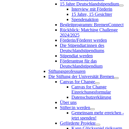
15 Jahre Deutschlandstipendium
Interview mit Förderin
15 Jahre, 15 Gesichter
Spendenaktion
Begleitprogramm: BremenConnect
Rückblick: Matching Challenge
2024/2025
Förderin/Förderer werden
Die Stipendiat:innen des
Deutschlandstipendiums
Stipendiat werden
Förderantrag für das
Deutschlandstipendium
Stiftungsprofessuren
Die Stiftung der Universität Bremen
Canvas for Change
Canvas for Change
Einreichungsformular
Datenschutzerklärung
Über uns
Stifter:in werden
Gemeinsam mehr erreichen -
jetzt spenden!
Geförderte Projekte
Kann Glücksspiel risikoarm