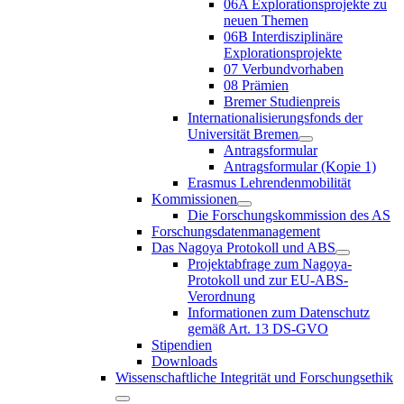
06A Explorationsprojekte zu
neuen Themen
06B Interdisziplinäre
Explorationsprojekte
07 Verbundvorhaben
08 Prämien
Bremer Studienpreis
Internationalisierungsfonds der
Universität Bremen
Antragsformular
Antragsformular (Kopie 1)
Erasmus Lehrendenmobilität
Kommissionen
Die Forschungskommission des AS
Forschungsdatenmanagement
Das Nagoya Protokoll und ABS
Projektabfrage zum Nagoya-
Protokoll und zur EU-ABS-
Verordnung
Informationen zum Datenschutz
gemäß Art. 13 DS-GVO
Stipendien
Downloads
Wissenschaftliche Integrität und Forschungsethik