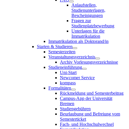
Anlaufstellen,
Studienunterlagen,
Bescheinigungen
Fragen zur
Studienplatzbewerbung
Unterlagen für die
Immatrikulation
Immatrikulation als Doktorand/in
Starten & Studieren
Semesterzeiten
Veranstaltungsverzeichnis
Archiv Vorlesungsverzeichnisse
Studieneinführung
Uni-Start
Newcomer Service
kompass
Formalitäten
Rückmeldung und Semesterbeitrag
Campus-App der Universität
Bremen
Studiengebühren
Beurlaubung und Befreiung vom
Semesterticket
Fach- und Hochschulwechsel