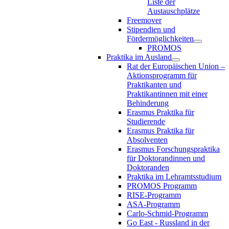
Liste der
Austauschplätze
Freemover
Stipendien und
Fördermöglichkeiten
PROMOS
Praktika im Ausland
Rat der Europäischen Union –
Aktionsprogramm für
Praktikanten und
Praktikantinnen mit einer
Behinderung
Erasmus Praktika für
Studierende
Erasmus Praktika für
Absolventen
Erasmus Forschungspraktika
für Doktorandinnen und
Doktoranden
Praktika im Lehramtsstudium
PROMOS Programm
RISE-Programm
ASA-Programm
Carlo-Schmid-Programm
Go East - Russland in der