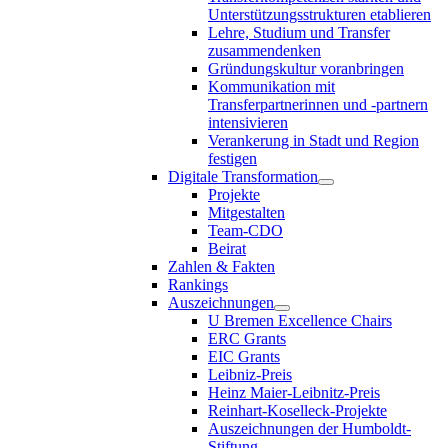
Unterstützungsstrukturen etablieren
Lehre, Studium und Transfer
zusammendenken
Gründungskultur voranbringen
Kommunikation mit
Transferpartnerinnen und -partnern
intensivieren
Verankerung in Stadt und Region
festigen
Digitale Transformation
Projekte
Mitgestalten
Team-CDO
Beirat
Zahlen & Fakten
Rankings
Auszeichnungen
U Bremen Excellence Chairs
ERC Grants
EIC Grants
Leibniz-Preis
Heinz Maier-Leibnitz-Preis
Reinhart-Koselleck-Projekte
Auszeichnungen der Humboldt-
Stiftung