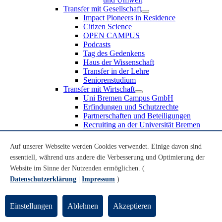
Transfer mit Gesellschaft
Impact Pioneers in Residence
Citizen Science
OPEN CAMPUS
Podcasts
Tag des Gedenkens
Haus der Wissenschaft
Transfer in der Lehre
Seniorenstudium
Transfer mit Wirtschaft
Uni Bremen Campus GmbH
Erfindungen und Schutzrechte
Partnerschaften und Beteiligungen
Recruiting an der Universität Bremen
Weiterbildung an der Universität Bremen
Transfer mit Schule
Auf unserer Webseite werden Cookies verwendet. Einige davon sind
Schülerinnen und Schüler
essentiell, während uns andere die Verbesserung und Optimierung der
MINT-Schnupperstudium
Website im Sinne der Nutzenden ermöglichen. (
Schulklassen
Lehrkräfte
Datenschutzerklärung
|
Impressum
)
Gründungsunterstützung
UniTransfer - Servicestelle für Transferaktivitäten
Einstellungen
Ablehnen
Akzeptieren
Transfermagazin der Universität Bremen