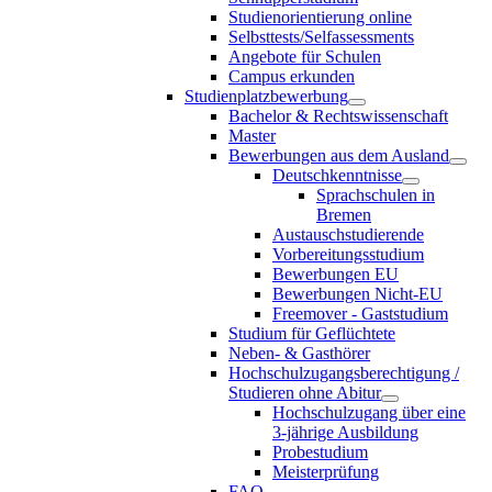
Studienorientierung online
Selbsttests/Selfassessments
Angebote für Schulen
Campus erkunden
Studienplatzbewerbung
Bachelor & Rechtswissenschaft
Master
Bewerbungen aus dem Ausland
Deutschkenntnisse
Sprachschulen in
Bremen
Austauschstudierende
Vorbereitungsstudium
Bewerbungen EU
Bewerbungen Nicht-EU
Freemover - Gaststudium
Studium für Geflüchtete
Neben- & Gasthörer
Hochschulzugangsberechtigung /
Studieren ohne Abitur
Hochschulzugang über eine
3-jährige Ausbildung
Probestudium
Meisterprüfung
FAQ