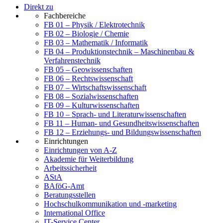
Direkt zu
Fachbereiche
FB 01 – Physik / Elektrotechnik
FB 02 – Biologie / Chemie
FB 03 – Mathematik / Informatik
FB 04 – Produktionstechnik – Maschinenbau &
Verfahrenstechnik
FB 05 – Geowissenschaften
FB 06 – Rechtswissenschaft
FB 07 – Wirtschaftswissenschaft
FB 08 – Sozialwissenschaften
FB 09 – Kulturwissenschaften
FB 10 – Sprach- und Literaturwissenschaften
FB 11 – Human- und Gesundheitswissenschaften
FB 12 – Erziehungs- und Bildungswissenschaften
Einrichtungen
Einrichtungen von A-Z
Akademie für Weiterbildung
Arbeitssicherheit
AStA
BAföG-Amt
Beratungsstellen
Hochschulkommunikation und -marketing
International Office
IT-Service Center