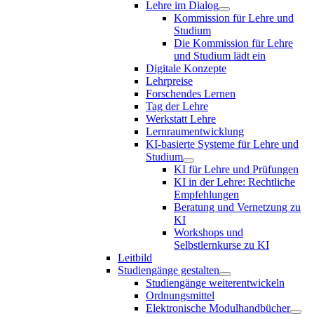
Lehre im Dialog
Kommission für Lehre und
Studium
Die Kommission für Lehre
und Studium lädt ein
Digitale Konzepte
Lehrpreise
Forschendes Lernen
Tag der Lehre
Werkstatt Lehre
Lernraumentwicklung
KI-basierte Systeme für Lehre und
Studium
KI für Lehre und Prüfungen
KI in der Lehre: Rechtliche
Empfehlungen
Beratung und Vernetzung zu
KI
Workshops und
Selbstlernkurse zu KI
Leitbild
Studiengänge gestalten
Studiengänge weiterentwickeln
Ordnungsmittel
Elektronische Modulhandbücher