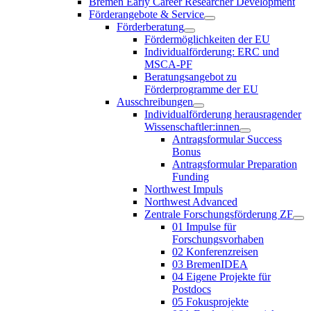
Bremen Early Career Researcher Development
Förderangebote & Service
Förderberatung
Fördermöglichkeiten der EU
Individualförderung: ERC und
MSCA-PF
Beratungsangebot zu
Förderprogramme der EU
Ausschreibungen
Individualförderung herausragender
Wissenschaftler:innen
Antragsformular Success
Bonus
Antragsformular Preparation
Funding
Northwest Impuls
Northwest Advanced
Zentrale Forschungsförderung ZF
01 Impulse für
Forschungsvorhaben
02 Konferenzreisen
03 BremenIDEA
04 Eigene Projekte für
Postdocs
05 Fokusprojekte