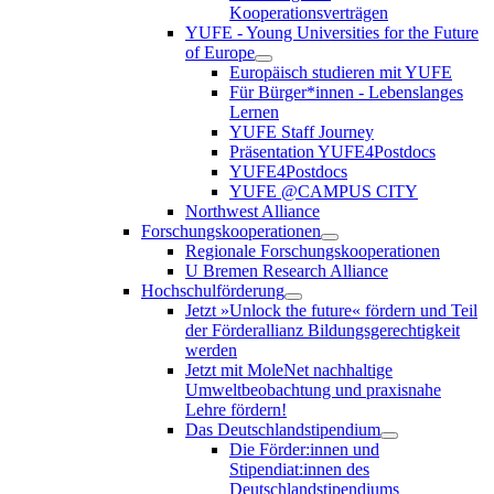
Kooperationsverträgen
YUFE - Young Universities for the Future
of Europe
Europäisch studieren mit YUFE
Für Bürger*innen - Lebenslanges
Lernen
YUFE Staff Journey
Präsentation YUFE4Postdocs
YUFE4Postdocs
YUFE @CAMPUS CITY
Northwest Alliance
Forschungskooperationen
Regionale Forschungskooperationen
U Bremen Research Alliance
Hochschulförderung
Jetzt »Unlock the future« fördern und Teil
der Förderallianz Bildungsgerechtigkeit
werden
Jetzt mit MoleNet nachhaltige
Umweltbeobachtung und praxisnahe
Lehre fördern!
Das Deutschlandstipendium
Die Förder:innen und
Stipendiat:innen des
Deutschlandstipendiums