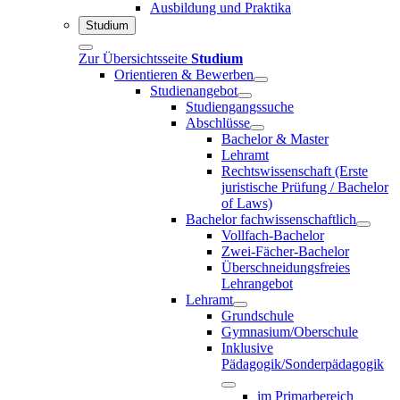
Ausbildung und Praktika
Studium
Zur Übersichtsseite
Studium
Orientieren & Bewerben
Studienangebot
Studiengangssuche
Abschlüsse
Bachelor & Master
Lehramt
Rechtswissenschaft (Erste
juristische Prüfung / Bachelor
of Laws)
Bachelor fachwissenschaftlich
Vollfach-Bachelor
Zwei-Fächer-Bachelor
Überschneidungsfreies
Lehrangebot
Lehramt
Grundschule
Gymnasium/Oberschule
Inklusive
Pädagogik/Sonderpädagogik
im Primarbereich