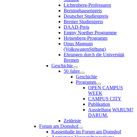
Lichtenberg-Professuren
Berninghausenpreis
Deutscher Studienpreis
Bremer Studienpreis
DAAD-Preis
Emmy Noether Programme
Heisenberg-Programm
Opus Magnum
(VolkswagenStiftung)
Ehrungen durch die Universität
Bremen
Geschichte
50 Jahre
Geschichte
Programm
OPEN CAMPUS
WEEK
CAMPUS CITY
Publikation
Ausstellung WARUM?
DARUM.
Zeitleiste
Forum am Domshof
Kassenhalle im Forum am Domshof