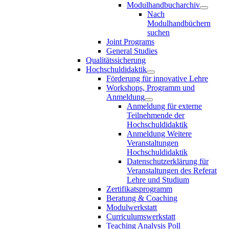
Modulhandbucharchiv
Nach
Modulhandbüchern
suchen
Joint Programs
General Studies
Qualitätssicherung
Hochschuldidaktik
Förderung für innovative Lehre
Workshops, Programm und
Anmeldung
Anmeldung für externe
Teilnehmende der
Hochschuldidaktik
Anmeldung Weitere
Veranstaltungen
Hochschuldidaktik
Datenschutzerklärung für
Veranstaltungen des Referat
Lehre und Studium
Zertifikatsprogramm
Beratung & Coaching
Modulwerkstatt
Curriculumswerkstatt
Teaching Analysis Poll