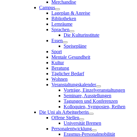
Merchandise
Campus
Lageplan & Anreise
Bibliotheken
Lernräume
Sprachen
Die Kulturinstitute
Essen
Speisepläne
Sport
Mentale Gesundheit
Kultur
Beratung
Täglicher Bedarf
Wohnen
Veranstaltungskalender
Vorträge, Einzelveranstaltungen
Seminare, Ausstellungen
Tagungen und Konferenzen
Kolloquien, Symposien, Reihen
Die Uni als Arbeitgeberin
Offene Stellen
Universität Bremen
Personalentwicklung
Erasmus-Personalmobilität