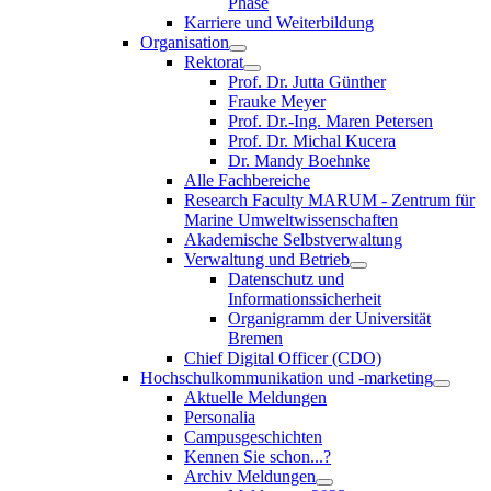
Phase
Karriere und Weiterbildung
Organisation
Rektorat
Prof. Dr. Jutta Günther
Frauke Meyer
Prof. Dr.-Ing. Maren Petersen
Prof. Dr. Michal Kucera
Dr. Mandy Boehnke
Alle Fachbereiche
Research Faculty MARUM - Zentrum für
Marine Umweltwissenschaften
Akademische Selbstverwaltung
Verwaltung und Betrieb
Datenschutz und
Informationssicherheit
Organigramm der Universität
Bremen
Chief Digital Officer (CDO)
Hochschulkommunikation und -marketing
Aktuelle Meldungen
Personalia
Campusgeschichten
Kennen Sie schon...?
Archiv Meldungen