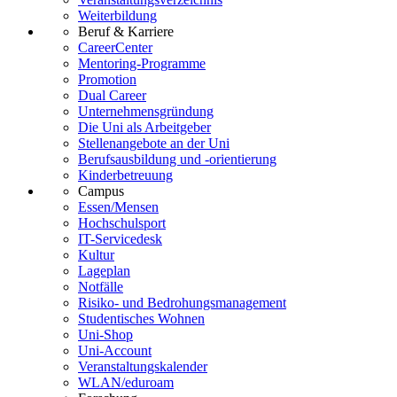
Weiterbildung
Beruf & Karriere
CareerCenter
Mentoring-Programme
Promotion
Dual Career
Unternehmensgründung
Die Uni als Arbeitgeber
Stellenangebote an der Uni
Berufsausbildung und -orientierung
Kinderbetreuung
Campus
Essen/Mensen
Hochschulsport
IT-Servicedesk
Kultur
Lageplan
Notfälle
Risiko- und Bedrohungsmanagement
Studentisches Wohnen
Uni-Shop
Uni-Account
Veranstaltungskalender
WLAN/eduroam