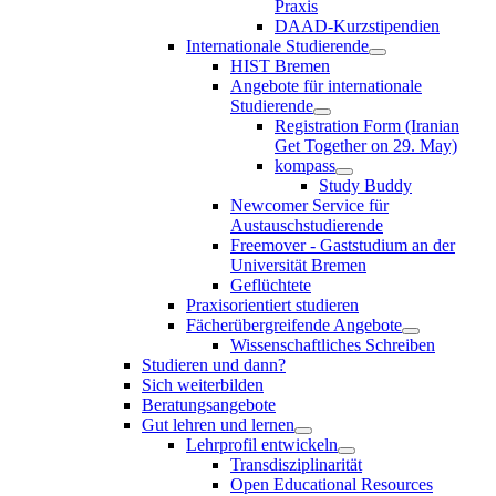
Praxis
DAAD-Kurzstipendien
Internationale Studierende
HIST Bremen
Angebote für internationale
Studierende
Registration Form (Iranian
Get Together on 29. May)
kompass
Study Buddy
Newcomer Service für
Austauschstudierende
Freemover - Gaststudium an der
Universität Bremen
Geflüchtete
Praxisorientiert studieren
Fächerübergreifende Angebote
Wissenschaftliches Schreiben
Studieren und dann?
Sich weiterbilden
Beratungsangebote
Gut lehren und lernen
Lehrprofil entwickeln
Transdisziplinarität
Open Educational Resources