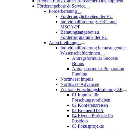
Bremen Early Career Researcher Development
Förderangebote & Service
Förderberatung
Fördermöglichkeiten der EU
Individualförderung: ERC und
MSCA-PF
Beratungsangebot zu
Förderprogramme der EU
Ausschreibungen
Individualförderung herausragender
Wissenschaftler:innen
Antragsformular Success
Bonus
Antragsformular Preparation
Funding
Northwest Impuls
Northwest Advanced
Zentrale Forschungsförderung ZF
01 Impulse für
Forschungsvorhaben
02 Konferenzreisen
03 BremenIDEA
04 Eigene Projekte für
Postdocs
05 Fokusprojekte