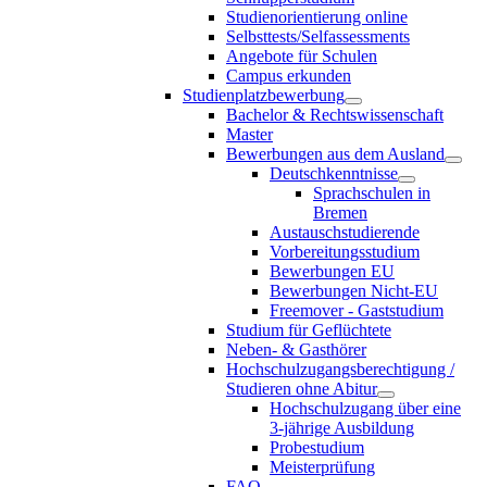
Studienorientierung online
Selbsttests/Selfassessments
Angebote für Schulen
Campus erkunden
Studienplatzbewerbung
Bachelor & Rechtswissenschaft
Master
Bewerbungen aus dem Ausland
Deutschkenntnisse
Sprachschulen in
Bremen
Austauschstudierende
Vorbereitungsstudium
Bewerbungen EU
Bewerbungen Nicht-EU
Freemover - Gaststudium
Studium für Geflüchtete
Neben- & Gasthörer
Hochschulzugangsberechtigung /
Studieren ohne Abitur
Hochschulzugang über eine
3-jährige Ausbildung
Probestudium
Meisterprüfung
FAQ