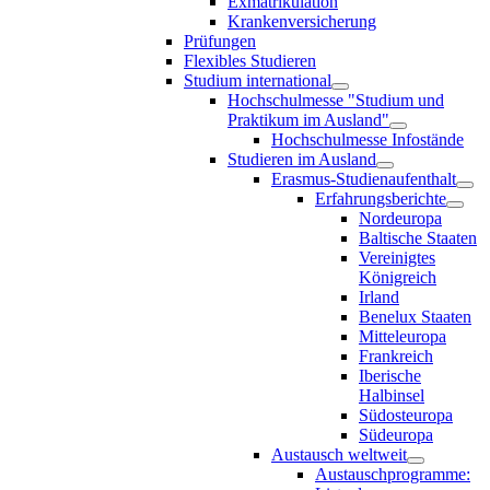
Exmatrikulation
Krankenversicherung
Prüfungen
Flexibles Studieren
Studium international
Hochschulmesse "Studium und
Praktikum im Ausland"
Hochschulmesse Infostände
Studieren im Ausland
Erasmus-Studienaufenthalt
Erfahrungsberichte
Nordeuropa
Baltische Staaten
Vereinigtes
Königreich
Irland
Benelux Staaten
Mitteleuropa
Frankreich
Iberische
Halbinsel
Südosteuropa
Südeuropa
Austausch weltweit
Austauschprogramme: