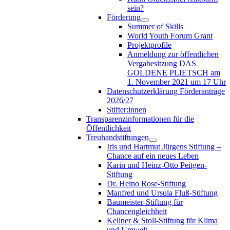
sein?
Förderung
Summer of Skills
World Youth Forum Grant
Projektprofile
Anmeldung zur öffentlichen
Vergabesitzung DAS
GOLDENE PLIETSCH am
1. November 2021 um 17 Uhr
Datenschutzerklärung Förderanträge
2026/27
Stifter:innen
Transparenzinformationen für die
Öffentlichkeit
Treuhandstiftungen
Iris und Hartmut Jürgens Stiftung –
Chance auf ein neues Leben
Karin und Heinz-Otto Peitgen-
Stiftung
Dr. Heino Rose-Stiftung
Manfred und Ursula Fluß-Stiftung
Baumeister-Stiftung für
Chancengleichheit
Kellner & Stoll-Stiftung für Klima
und Umwelt