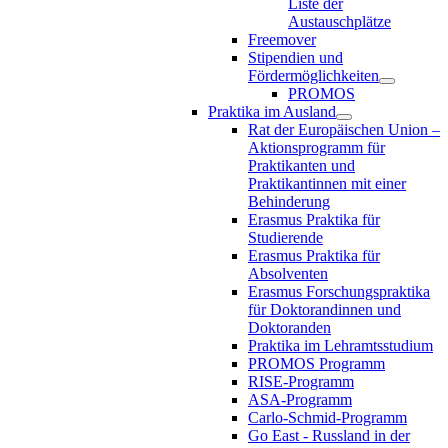
Liste der
Austauschplätze
Freemover
Stipendien und
Fördermöglichkeiten
PROMOS
Praktika im Ausland
Rat der Europäischen Union –
Aktionsprogramm für
Praktikanten und
Praktikantinnen mit einer
Behinderung
Erasmus Praktika für
Studierende
Erasmus Praktika für
Absolventen
Erasmus Forschungspraktika
für Doktorandinnen und
Doktoranden
Praktika im Lehramtsstudium
PROMOS Programm
RISE-Programm
ASA-Programm
Carlo-Schmid-Programm
Go East - Russland in der