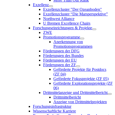
More Than Our Rank
Exzellenz
Exzellenzcluster "Der Ozeanboden"
Exzellenzcluster “Die Marsperspektive”
Northwest Alliance
U Bremen Excellence Chairs
Forschungseinrichtungen & Projekte
ZWE
Promotionsprogramme
Anerkennung von
Promotionsprogrammen
Förderungen der DFG
Förderungen des Bundes
Förderungen der EU
Förderungen der ZF
Geförderte Projekte für Postdocs
(ZF 04)
Geförderte Fokusprojekte (ZF 05)
Geförderte Explorationsprojekte (ZF
06)
Drittmittelanzeige und Drittmittelbericht
Drittmittelbericht
Anzeige von Drittmittelprojekten
Forschungsinfrastruktur
Wissenschaftliche Karriere