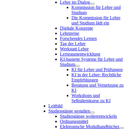
Lehre im Dialog
Kommission für Lehre und
Studium
Die Kommission für Lehre
und Studium lädt ein
Digitale Konzepte
Lehrpreise
Forschendes Lernen
Tag der Lehre
Werkstatt Lehre
Lernraumentwicklung
KI-basierte Systeme für Lehre und
Studium
KI für Lehre und Prüfungen
KI in der Lehre: Rechtliche
Empfehlungen
Beratung und Vernetzung zu
KI
Workshops und
Selbstlernkurse zu KI
Leitbild
Studiengänge gestalten
Studiengänge weiterentwickeln
Ordnungsmittel
Elektronische Modulhandbücher