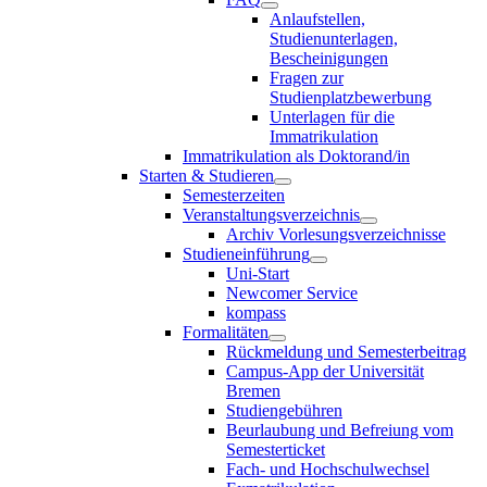
Anlaufstellen,
Studienunterlagen,
Bescheinigungen
Fragen zur
Studienplatzbewerbung
Unterlagen für die
Immatrikulation
Immatrikulation als Doktorand/in
Starten & Studieren
Semesterzeiten
Veranstaltungsverzeichnis
Archiv Vorlesungsverzeichnisse
Studieneinführung
Uni-Start
Newcomer Service
kompass
Formalitäten
Rückmeldung und Semesterbeitrag
Campus-App der Universität
Bremen
Studiengebühren
Beurlaubung und Befreiung vom
Semesterticket
Fach- und Hochschulwechsel