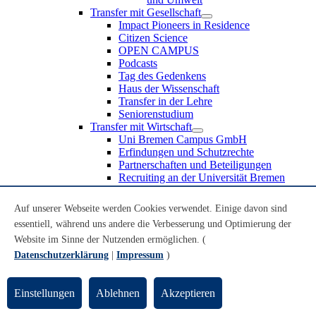
Transfer mit Gesellschaft
Impact Pioneers in Residence
Citizen Science
OPEN CAMPUS
Podcasts
Tag des Gedenkens
Haus der Wissenschaft
Transfer in der Lehre
Seniorenstudium
Transfer mit Wirtschaft
Uni Bremen Campus GmbH
Erfindungen und Schutzrechte
Partnerschaften und Beteiligungen
Recruiting an der Universität Bremen
Weiterbildung an der Universität Bremen
Transfer mit Schule
Auf unserer Webseite werden Cookies verwendet. Einige davon sind
Schülerinnen und Schüler
essentiell, während uns andere die Verbesserung und Optimierung der
MINT-Schnupperstudium
Website im Sinne der Nutzenden ermöglichen. (
Schulklassen
Lehrkräfte
Datenschutzerklärung
|
Impressum
)
Gründungsunterstützung
UniTransfer - Servicestelle für Transferaktivitäten
Einstellungen
Ablehnen
Akzeptieren
Transfermagazin der Universität Bremen