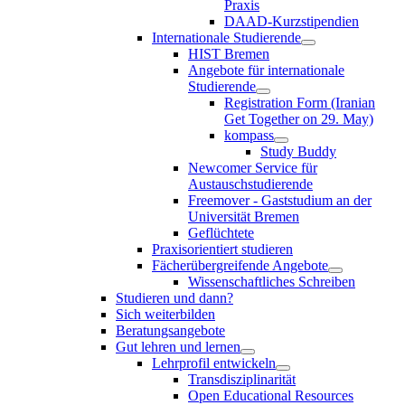
Praxis
DAAD-Kurzstipendien
Internationale Studierende
HIST Bremen
Angebote für internationale
Studierende
Registration Form (Iranian
Get Together on 29. May)
kompass
Study Buddy
Newcomer Service für
Austauschstudierende
Freemover - Gaststudium an der
Universität Bremen
Geflüchtete
Praxisorientiert studieren
Fächerübergreifende Angebote
Wissenschaftliches Schreiben
Studieren und dann?
Sich weiterbilden
Beratungsangebote
Gut lehren und lernen
Lehrprofil entwickeln
Transdisziplinarität
Open Educational Resources