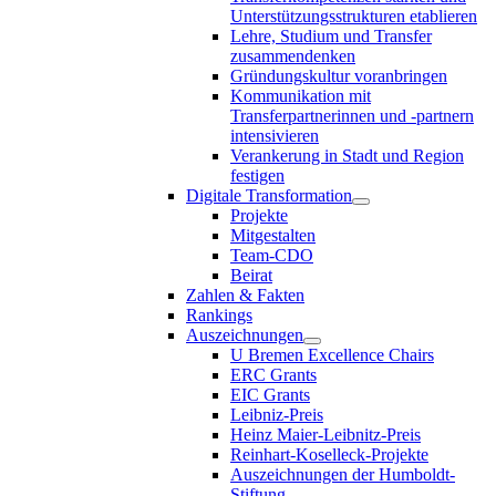
Unterstützungsstrukturen etablieren
Lehre, Studium und Transfer
zusammendenken
Gründungskultur voranbringen
Kommunikation mit
Transferpartnerinnen und -partnern
intensivieren
Verankerung in Stadt und Region
festigen
Digitale Transformation
Projekte
Mitgestalten
Team-CDO
Beirat
Zahlen & Fakten
Rankings
Auszeichnungen
U Bremen Excellence Chairs
ERC Grants
EIC Grants
Leibniz-Preis
Heinz Maier-Leibnitz-Preis
Reinhart-Koselleck-Projekte
Auszeichnungen der Humboldt-
Stiftung