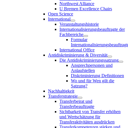
Northwest Alliance
U Bremen Excellence Chairs
Open Science
International
Veranstaltungshistorie
Internationalisierungsbeauftragte der
Fachbereiche
Formular
Internationalisierungsbeauftragt
International Office
Antidiskriminierung & Diversität
Die Antidiskriminierungssatzung
Ansprechpersonen und
Anlaufstellen
Diskriminierung Definitionen
Wo und für Wen gilt die
Satzung?
Nachhaltigkeit
Transferstrategie
Transferbeirat und
Transferbeauftragte
Sichtbarkeit von Transfer erhöhen
und Wertschätzung für
Transferaktivitäten ausdrücken
Transferkompetenzen stärken und