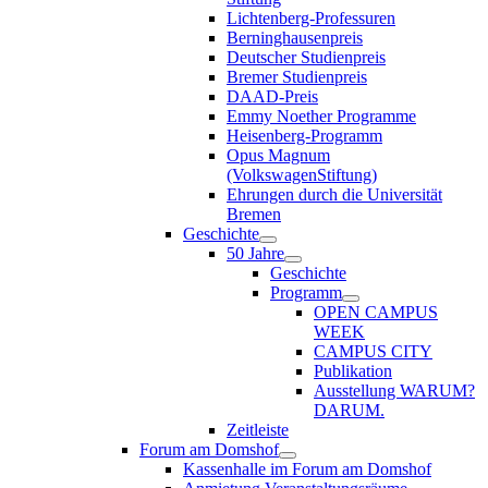
Lichtenberg-Professuren
Berninghausenpreis
Deutscher Studienpreis
Bremer Studienpreis
DAAD-Preis
Emmy Noether Programme
Heisenberg-Programm
Opus Magnum
(VolkswagenStiftung)
Ehrungen durch die Universität
Bremen
Geschichte
50 Jahre
Geschichte
Programm
OPEN CAMPUS
WEEK
CAMPUS CITY
Publikation
Ausstellung WARUM?
DARUM.
Zeitleiste
Forum am Domshof
Kassenhalle im Forum am Domshof