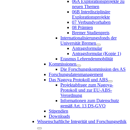
06A Explorationsprojekte zu
neuen Themen
06B Interdisziplinäre
Explorationsprojekte
07 Verbundvorhaben
08 Prämien
Bremer Studienpreis
Internationalisierungsfonds der
Universität Bremen
Antragsformular
Antragsformular (Kopie 1)
Erasmus Lehrendenmobilität
Kommissionen
Die Forschungskommission des AS
Forschungsdatenmanagement
Das Nagoya Protokoll und ABS
Projektabfrage zum Nagoya-
Protokoll und zur EU-ABS-
Verordnung
Informationen zum Datenschutz
gemäß Art. 13 DS-GVO
Stipendien
Downloads
Wissenschaftliche Integrität und Forschungsethik