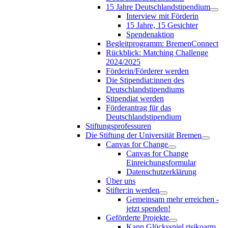
15 Jahre Deutschlandstipendium
Interview mit Förderin
15 Jahre, 15 Gesichter
Spendenaktion
Begleitprogramm: BremenConnect
Rückblick: Matching Challenge
2024/2025
Förderin/Förderer werden
Die Stipendiat:innen des
Deutschlandstipendiums
Stipendiat werden
Förderantrag für das
Deutschlandstipendium
Stiftungsprofessuren
Die Stiftung der Universität Bremen
Canvas for Change
Canvas for Change
Einreichungsformular
Datenschutzerklärung
Über uns
Stifter:in werden
Gemeinsam mehr erreichen -
jetzt spenden!
Geförderte Projekte
Kann Glücksspiel risikoarm