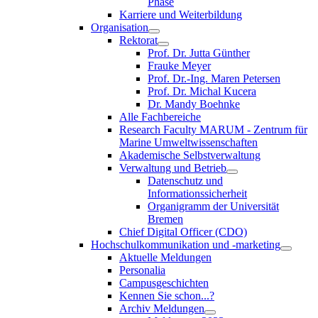
Phase
Karriere und Weiterbildung
Organisation
Rektorat
Prof. Dr. Jutta Günther
Frauke Meyer
Prof. Dr.-Ing. Maren Petersen
Prof. Dr. Michal Kucera
Dr. Mandy Boehnke
Alle Fachbereiche
Research Faculty MARUM - Zentrum für
Marine Umweltwissenschaften
Akademische Selbstverwaltung
Verwaltung und Betrieb
Datenschutz und
Informationssicherheit
Organigramm der Universität
Bremen
Chief Digital Officer (CDO)
Hochschulkommunikation und -marketing
Aktuelle Meldungen
Personalia
Campusgeschichten
Kennen Sie schon...?
Archiv Meldungen