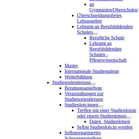
an
Gymnasien/Oberschulen
Überschneidungsfreies
Lehrangebot
Lehramt an Berufsbildenden
Schulen
Berufliche Schule
Lehramt an
Berufsbildenden
Schulen -
Pflegewissenschaft
Master
Internationale Studiengänge
Weiterbildung
Studienorientierung
Beratungsangebote
Veranstaltungen zur
Studienorientierung
Studienlots:innen
Treffen mit einer Studienlotsin
oder einem Studienlotsen
Daten_Studienlotsen
Selbst Studienlots:in werden
Selbstorganisiertes
Schnupperstudium