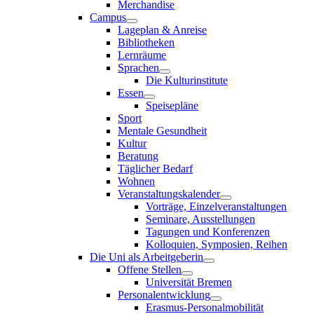
Merchandise
Campus
Lageplan & Anreise
Bibliotheken
Lernräume
Sprachen
Die Kulturinstitute
Essen
Speisepläne
Sport
Mentale Gesundheit
Kultur
Beratung
Täglicher Bedarf
Wohnen
Veranstaltungskalender
Vorträge, Einzelveranstaltungen
Seminare, Ausstellungen
Tagungen und Konferenzen
Kolloquien, Symposien, Reihen
Die Uni als Arbeitgeberin
Offene Stellen
Universität Bremen
Personalentwicklung
Erasmus-Personalmobilität