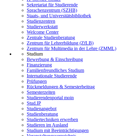
Sekretariat für Studierende
Sprachenzentrum (SZHB)
Staats- und Universitätsbibliothek
Studienzentren
Studierwerkstatt
Welcome Center
Zentrale Studienberatung
Zentrum für Lehrerbildung (ZfLB)
Zentrum für Multimedia in der Lehre (ZMML)
Studium
Bewerbung & Einschreibung
Finanzierung
Familienfreundliches Studium
Internationale Studierende
Prüfungen
Rückmeldungen & Semesterbeitrag
Semesterzeiten
Studierendenportal moin
Stud.IP
Studienangebot
Studienberatung
Studiertechniken erwerben
Studieren im Ausland
Studium mit Beeinträchtigungen
Veranstaltungsverzeichnis