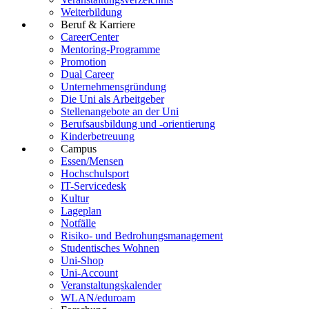
Weiterbildung
Beruf & Karriere
CareerCenter
Mentoring-Programme
Promotion
Dual Career
Unternehmensgründung
Die Uni als Arbeitgeber
Stellenangebote an der Uni
Berufsausbildung und -orientierung
Kinderbetreuung
Campus
Essen/Mensen
Hochschulsport
IT-Servicedesk
Kultur
Lageplan
Notfälle
Risiko- und Bedrohungsmanagement
Studentisches Wohnen
Uni-Shop
Uni-Account
Veranstaltungskalender
WLAN/eduroam