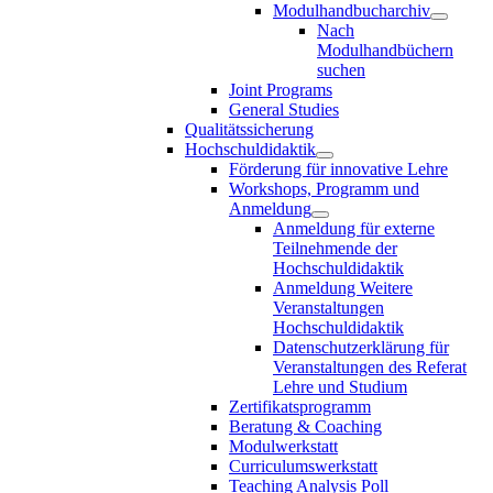
Modulhandbucharchiv
Nach
Modulhandbüchern
suchen
Joint Programs
General Studies
Qualitätssicherung
Hochschuldidaktik
Förderung für innovative Lehre
Workshops, Programm und
Anmeldung
Anmeldung für externe
Teilnehmende der
Hochschuldidaktik
Anmeldung Weitere
Veranstaltungen
Hochschuldidaktik
Datenschutzerklärung für
Veranstaltungen des Referat
Lehre und Studium
Zertifikatsprogramm
Beratung & Coaching
Modulwerkstatt
Curriculumswerkstatt
Teaching Analysis Poll