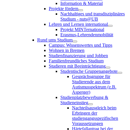
Information & Material
Projekte fördern
Nachhaltiges und transdisziplinäres
Studium - nuts@UB
Lehren und Lernen international
Projekt MINTernational
Erasmus-Lehrendenmobilität
Rund ums Studium
Campus: Wissenswertes und Tipps
Wohnen in Bremen
Studienfinanzierung und Jobben
Familienfreundliches Studium
Studieren mit Beeinträchtigung
Studentische Gruppenangebote
Gesprächsgruppe für
Studierende aus dem
Autismusspektrum (z.B.
Asperger)
Studienplatzbewerbung &
Studieneinstieg
Nachteilsausgleich beim
Erbringen der
studiengangsspezifischen
Voraussetzungen
Härtefallantrag bei der