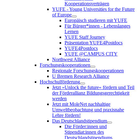
Kooperationsverträgen
YUFE - Young Universities for the Future
of Europe
Europäisch studieren mit YUFE
Für Bürger*innen - Lebenslanges
Lernen
YUFE Staff Journey
Präsentation YUFE4Postdocs
YUFE4Postdocs
YUFE @CAMPUS CITY
Northwest Alliance
Forschungskooperationen
Regionale Forschungskooperationen
U Bremen Research Alliance
Hochschulförderung
Jetzt »Unlock the future« fördern und Teil
der Förderallianz Bildungsgerechtigkeit
werden
Jetzt mit MoleNet nachhaltige
Umweltbeobachtung und praxisnahe
Lehre fördern!
Das Deutschlandstipendium
Die Förder:innen und
Stipendiat:innen des
Deutschlandstipendiums