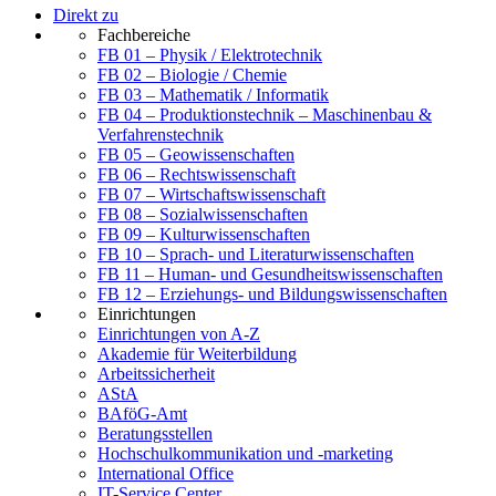
Direkt zu
Fachbereiche
FB 01 – Physik / Elektrotechnik
FB 02 – Biologie / Chemie
FB 03 – Mathematik / Informatik
FB 04 – Produktionstechnik – Maschinenbau &
Verfahrenstechnik
FB 05 – Geowissenschaften
FB 06 – Rechtswissenschaft
FB 07 – Wirtschaftswissenschaft
FB 08 – Sozialwissenschaften
FB 09 – Kulturwissenschaften
FB 10 – Sprach- und Literaturwissenschaften
FB 11 – Human- und Gesundheitswissenschaften
FB 12 – Erziehungs- und Bildungswissenschaften
Einrichtungen
Einrichtungen von A-Z
Akademie für Weiterbildung
Arbeitssicherheit
AStA
BAföG-Amt
Beratungsstellen
Hochschulkommunikation und -marketing
International Office
IT-Service Center