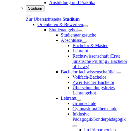
Ausbildung und Praktika
Studium
Zur Übersichtsseite
Studium
Orientieren & Bewerben
Studienangebot
Studiengangssuche
Abschlüsse
Bachelor & Master
Lehramt
Rechtswissenschaft (Erste
juristische Prüfung / Bachelor
of Laws)
Bachelor fachwissenschaftlich
Vollfach-Bachelor
Zwei-Fächer-Bachelor
Überschneidungsfreies
Lehrangebot
Lehramt
Grundschule
Gymnasium/Oberschule
Inklusive
Pädagogik/Sonderpädagogik
im Primarbereich