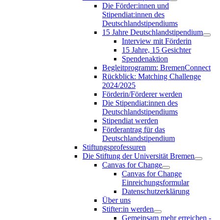
Die Förder:innen und
Stipendiat:innen des
Deutschlandstipendiums
15 Jahre Deutschlandstipendium
Interview mit Förderin
15 Jahre, 15 Gesichter
Spendenaktion
Begleitprogramm: BremenConnect
Rückblick: Matching Challenge
2024/2025
Förderin/Förderer werden
Die Stipendiat:innen des
Deutschlandstipendiums
Stipendiat werden
Förderantrag für das
Deutschlandstipendium
Stiftungsprofessuren
Die Stiftung der Universität Bremen
Canvas for Change
Canvas for Change
Einreichungsformular
Datenschutzerklärung
Über uns
Stifter:in werden
Gemeinsam mehr erreichen -