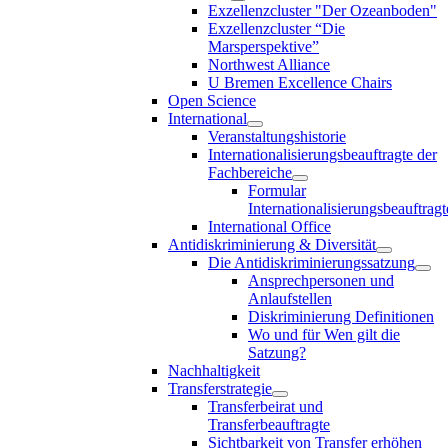
Exzellenzcluster "Der Ozeanboden"
Exzellenzcluster “Die
Marsperspektive”
Northwest Alliance
U Bremen Excellence Chairs
Open Science
International
Veranstaltungshistorie
Internationalisierungsbeauftragte der
Fachbereiche
Formular
Internationalisierungsbeauftragt
International Office
Antidiskriminierung & Diversität
Die Antidiskriminierungssatzung
Ansprechpersonen und
Anlaufstellen
Diskriminierung Definitionen
Wo und für Wen gilt die
Satzung?
Nachhaltigkeit
Transferstrategie
Transferbeirat und
Transferbeauftragte
Sichtbarkeit von Transfer erhöhen