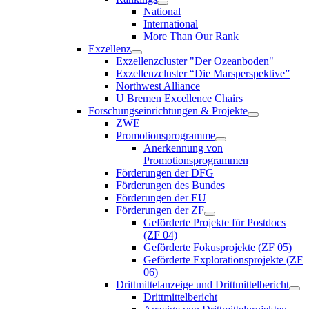
National
International
More Than Our Rank
Exzellenz
Exzellenzcluster "Der Ozeanboden"
Exzellenzcluster “Die Marsperspektive”
Northwest Alliance
U Bremen Excellence Chairs
Forschungseinrichtungen & Projekte
ZWE
Promotionsprogramme
Anerkennung von
Promotionsprogrammen
Förderungen der DFG
Förderungen des Bundes
Förderungen der EU
Förderungen der ZF
Geförderte Projekte für Postdocs
(ZF 04)
Geförderte Fokusprojekte (ZF 05)
Geförderte Explorationsprojekte (ZF
06)
Drittmittelanzeige und Drittmittelbericht
Drittmittelbericht