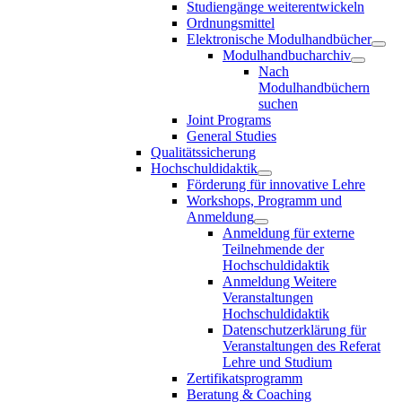
Studiengänge weiterentwickeln
Ordnungsmittel
Elektronische Modulhandbücher
Modulhandbucharchiv
Nach
Modulhandbüchern
suchen
Joint Programs
General Studies
Qualitätssicherung
Hochschuldidaktik
Förderung für innovative Lehre
Workshops, Programm und
Anmeldung
Anmeldung für externe
Teilnehmende der
Hochschuldidaktik
Anmeldung Weitere
Veranstaltungen
Hochschuldidaktik
Datenschutzerklärung für
Veranstaltungen des Referat
Lehre und Studium
Zertifikatsprogramm
Beratung & Coaching