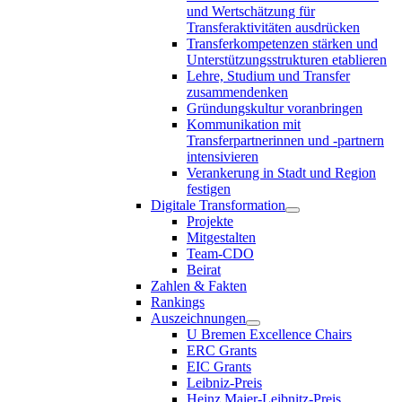
und Wertschätzung für
Transferaktivitäten ausdrücken
Transferkompetenzen stärken und
Unterstützungsstrukturen etablieren
Lehre, Studium und Transfer
zusammendenken
Gründungskultur voranbringen
Kommunikation mit
Transferpartnerinnen und -partnern
intensivieren
Verankerung in Stadt und Region
festigen
Digitale Transformation
Projekte
Mitgestalten
Team-CDO
Beirat
Zahlen & Fakten
Rankings
Auszeichnungen
U Bremen Excellence Chairs
ERC Grants
EIC Grants
Leibniz-Preis
Heinz Maier-Leibnitz-Preis