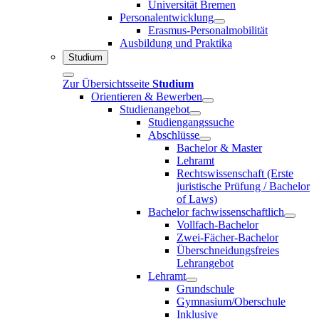
Universität Bremen
Personalentwicklung
Erasmus-Personalmobilität
Ausbildung und Praktika
Studium
Zur Übersichtsseite
Studium
Orientieren & Bewerben
Studienangebot
Studiengangssuche
Abschlüsse
Bachelor & Master
Lehramt
Rechtswissenschaft (Erste
juristische Prüfung / Bachelor
of Laws)
Bachelor fachwissenschaftlich
Vollfach-Bachelor
Zwei-Fächer-Bachelor
Überschneidungsfreies
Lehrangebot
Lehramt
Grundschule
Gymnasium/Oberschule
Inklusive