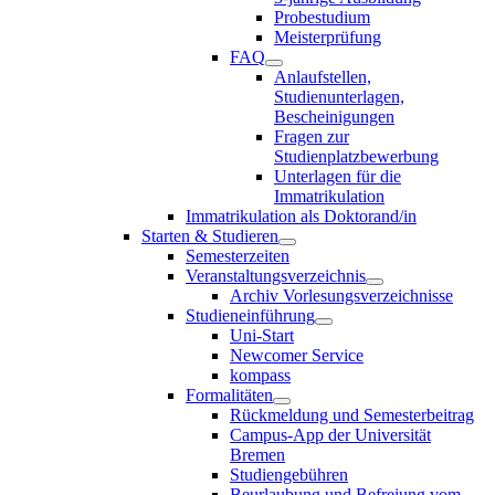
Probestudium
Meisterprüfung
FAQ
Anlaufstellen,
Studienunterlagen,
Bescheinigungen
Fragen zur
Studienplatzbewerbung
Unterlagen für die
Immatrikulation
Immatrikulation als Doktorand/in
Starten & Studieren
Semesterzeiten
Veranstaltungsverzeichnis
Archiv Vorlesungsverzeichnisse
Studieneinführung
Uni-Start
Newcomer Service
kompass
Formalitäten
Rückmeldung und Semesterbeitrag
Campus-App der Universität
Bremen
Studiengebühren
Beurlaubung und Befreiung vom