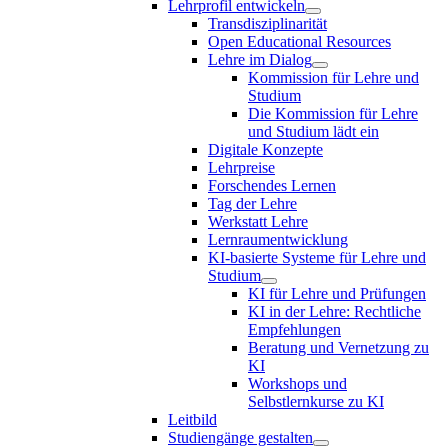
Lehrprofil entwickeln
Transdisziplinarität
Open Educational Resources
Lehre im Dialog
Kommission für Lehre und
Studium
Die Kommission für Lehre
und Studium lädt ein
Digitale Konzepte
Lehrpreise
Forschendes Lernen
Tag der Lehre
Werkstatt Lehre
Lernraumentwicklung
KI-basierte Systeme für Lehre und
Studium
KI für Lehre und Prüfungen
KI in der Lehre: Rechtliche
Empfehlungen
Beratung und Vernetzung zu
KI
Workshops und
Selbstlernkurse zu KI
Leitbild
Studiengänge gestalten