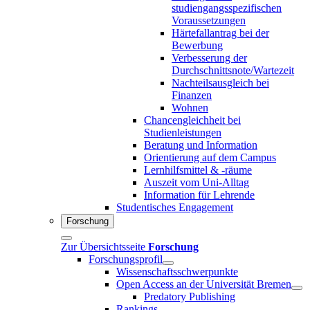
studiengangsspezifischen
Voraussetzungen
Härtefallantrag bei der
Bewerbung
Verbesserung der
Durchschnittsnote/Wartezeit
Nachteilsausgleich bei
Finanzen
Wohnen
Chancengleichheit bei
Studienleistungen
Beratung und Information
Orientierung auf dem Campus
Lernhilfsmittel & -räume
Auszeit vom Uni-Alltag
Information für Lehrende
Studentisches Engagement
Forschung
Zur Übersichtsseite
Forschung
Forschungsprofil
Wissenschaftsschwerpunkte
Open Access an der Universität Bremen
Predatory Publishing
Rankings