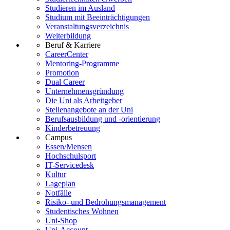
Studieren im Ausland
Studium mit Beeinträchtigungen
Veranstaltungsverzeichnis
Weiterbildung
Beruf & Karriere
CareerCenter
Mentoring-Programme
Promotion
Dual Career
Unternehmensgründung
Die Uni als Arbeitgeber
Stellenangebote an der Uni
Berufsausbildung und -orientierung
Kinderbetreuung
Campus
Essen/Mensen
Hochschulsport
IT-Servicedesk
Kultur
Lageplan
Notfälle
Risiko- und Bedrohungsmanagement
Studentisches Wohnen
Uni-Shop
Uni-Account