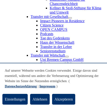
Chancengleichheit
Kellner & Stoll-Stiftung für Klima
und Umwelt
Transfer mit Gesellschaft
Impact Pioneers in Residence
Citizen Science
OPEN CAMPUS
Podcasts
Tag des Gedenkens
Haus der Wissenschaft
Transfer in der Lehre
Seniorenstudium
Transfer mit Wirtschaft
Uni Bremen Campus GmbH
Erfindungen und Schutzrechte
Partnerschaften und Beteiligungen
Auf unserer Webseite werden Cookies verwendet. Einige davon sind
Recruiting an der Universität Bremen
essentiell, während uns andere die Verbesserung und Optimierung der
Weiterbildung an der Universität Bremen
Transfer mit Schule
Website im Sinne der Nutzenden ermöglichen. (
Schülerinnen und Schüler
Datenschutzerklärung
|
Impressum
)
MINT-Schnupperstudium
Schulklassen
Lehrkräfte
Einstellungen
Ablehnen
Akzeptieren
Gründungsunterstützung
UniTransfer - Servicestelle für Transferaktivitäten