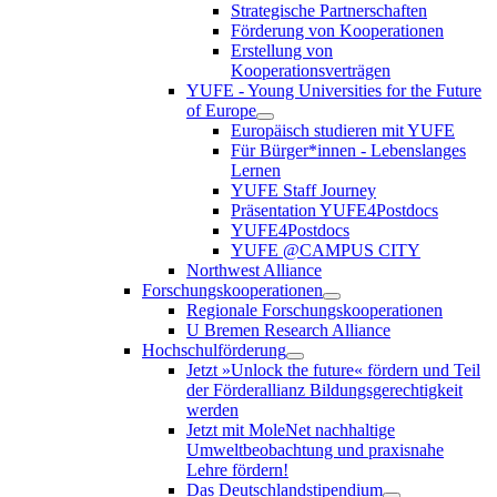
Strategische Partnerschaften
Förderung von Kooperationen
Erstellung von
Kooperationsverträgen
YUFE - Young Universities for the Future
of Europe
Europäisch studieren mit YUFE
Für Bürger*innen - Lebenslanges
Lernen
YUFE Staff Journey
Präsentation YUFE4Postdocs
YUFE4Postdocs
YUFE @CAMPUS CITY
Northwest Alliance
Forschungskooperationen
Regionale Forschungskooperationen
U Bremen Research Alliance
Hochschulförderung
Jetzt »Unlock the future« fördern und Teil
der Förderallianz Bildungsgerechtigkeit
werden
Jetzt mit MoleNet nachhaltige
Umweltbeobachtung und praxisnahe
Lehre fördern!
Das Deutschlandstipendium