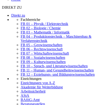
DIREKT ZU
Direkt zu
Fachbereiche
FB 01 – Physik / Elektrotechnik
FB 02 – Biologie / Chemie
FB 03 – Mathematik / Informatik
FB 04 – Produktionstechnik – Maschinenbau &
Verfahrenstechnik
FB 05 – Geowissenschaften
FB 06 – Rechtswissenschaft
FB 07 – Wirtschaftswissenschaft
FB 08 – Sozialwissenschaften
FB 09 – Kulturwissenschaften
FB 10 – Sprach- und Literaturwissenschaften
FB 11 – Human- und Gesundheitswissenschaften
FB 12 – Erziehungs- und Bildungswissenschaften
Einrichtungen
Einrichtungen von A-Z
Akademie für Weiterbildung
Arbeitssicherheit
AStA
BAföG-Amt
Beratungsstellen