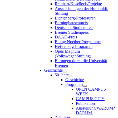
Reinhart-Koselleck-Projekte
Auszeichnungen der Humboldt-
Stiftung
Lichtenberg-Professuren
Berninghausenpreis
Deutscher Studienpreis
Bremer Studienpreis
DAAD-Preis
Emmy Noether Programme
Heisenberg-Programm
Opus Magnum
(VolkswagenStiftung)
Ehrungen durch die Universität
Bremen
Geschichte
50 Jahre
Geschichte
Programm
OPEN CAMPUS
WEEK
CAMPUS CITY
Publikation
Ausstellung WARUM?
DARUM.
Zeitleiste