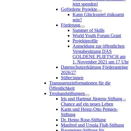
jetzt spenden!
Geförderte Projekte
Kann Glücksspiel risikoarm
sein?
Förderung
Summer of Skills
World Youth Forum Grant
Projektprofile
Anmeldung zur öffentlichen
Vergabesitzung DAS
GOLDENE PLIETSCH am
1. November 2021 um 17 Uhr
Datenschutzerklärung Förderanträge
2026/27
Stifter:innen
Transparenzinformationen für die
Öffentlichkeit
Treuhandstiftungen
Iris und Hartmut Jürgens Stiftung –
Chance auf ein neues Leben
Karin und Heinz-Otto Peitgen-
Stiftung
Dr. Heino Rose-Stiftung
Manfred und Ursula Fluß-Stiftung
Baumeister-Stiftung für