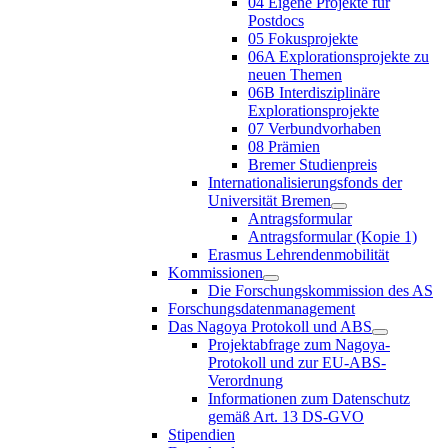
04 Eigene Projekte für
Postdocs
05 Fokusprojekte
06A Explorationsprojekte zu
neuen Themen
06B Interdisziplinäre
Explorationsprojekte
07 Verbundvorhaben
08 Prämien
Bremer Studienpreis
Internationalisierungsfonds der
Universität Bremen
Antragsformular
Antragsformular (Kopie 1)
Erasmus Lehrendenmobilität
Kommissionen
Die Forschungskommission des AS
Forschungsdatenmanagement
Das Nagoya Protokoll und ABS
Projektabfrage zum Nagoya-
Protokoll und zur EU-ABS-
Verordnung
Informationen zum Datenschutz
gemäß Art. 13 DS-GVO
Stipendien