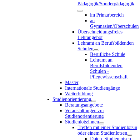
Pädagogik/Sonderpädagogik
im Primarbereich
an
Gymnasien/Oberschulen
Überschneidungsfreies
Lehrangebot
Lehramt an Berufsbildenden
Schulen
Berufliche Schule
Lehramt an
Berufsbildenden
Schulen -
Pflegewissenschaft
Master
Internationale Studiengänge
Weiterbildung
Studienorientierung
Beratungsangebote
Veranstaltungen zur
Studienorientierung
Studienlots:innen
Treffen mit einer Studienlotsin
oder einem Studienlotsen
Daten_Studienlotsen