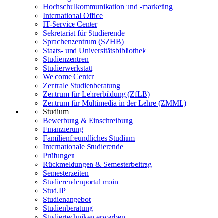
Hochschulkommunikation und -marketing
International Office
IT-Service Center
Sekretariat für Studierende
Sprachenzentrum (SZHB)
Staats- und Universitätsbibliothek
Studienzentren
Studierwerkstatt
Welcome Center
Zentrale Studienberatung
Zentrum für Lehrerbildung (ZfLB)
Zentrum für Multimedia in der Lehre (ZMML)
Studium
Bewerbung & Einschreibung
Finanzierung
Familienfreundliches Studium
Internationale Studierende
Prüfungen
Rückmeldungen & Semesterbeitrag
Semesterzeiten
Studierendenportal moin
Stud.IP
Studienangebot
Studienberatung
Studiertechniken erwerben