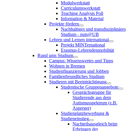
Modulwerkstatt
Curriculumswerkstatt
Teaching Analysis Poll
Information & Material
Projekte fördern
Nachhaltiges und transdisziplinäres
Studium - nuts@UB
Lehren und Lernen international
Projekt MINTernational
Erasmus-Lehrendenmobilität
Rund ums Studium
Campus: Wissenswertes und Tipps
Wohnen in Bremen
Studienfinanzierung und Jobben
Familienfreundliches Studium
Studieren mit Beeinträchtigung
Studentische Gruppenangebote
Gesprächsgruppe für
Studierende aus dem
Autismusspektrum (z.B.
Asperger)
Studienplatzbewerbung &
Studieneinstieg
Nachteilsausgleich beim
Erbringen der