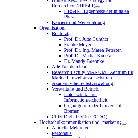
Human Resources Strategy for
Researchers (HRS4R)
HRS4R - Ergebnisse der initialen
Phase
Karriere und Weiterbildung
Organisation
Rektorat
Prof. Dr. Jutta Günther
Frauke Meyer
Prof. Dr.-Ing. Maren Petersen
Prof. Dr. Michal Kucera
Dr. Mandy Boehnke
Alle Fachbereiche
Research Faculty MARUM - Zentrum für
Marine Umweltwissenschaften
Akademische Selbstverwaltung
Verwaltung und Betrieb
Datenschutz und
Informationssicherheit
Organigramm der Universität
Bremen
Chief Digital Officer (CDO)
Hochschulkommunikation und -marketing
Aktuelle Meldungen
Personalia