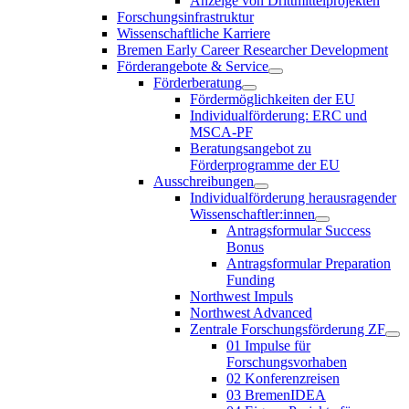
Anzeige von Drittmittelprojekten
Forschungsinfrastruktur
Wissenschaftliche Karriere
Bremen Early Career Researcher Development
Förderangebote & Service
Förderberatung
Fördermöglichkeiten der EU
Individualförderung: ERC und
MSCA-PF
Beratungsangebot zu
Förderprogramme der EU
Ausschreibungen
Individualförderung herausragender
Wissenschaftler:innen
Antragsformular Success
Bonus
Antragsformular Preparation
Funding
Northwest Impuls
Northwest Advanced
Zentrale Forschungsförderung ZF
01 Impulse für
Forschungsvorhaben
02 Konferenzreisen
03 BremenIDEA