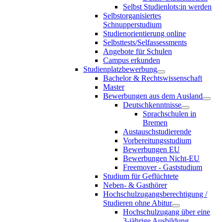
Selbst Studienlots:in werden
Selbstorganisiertes
Schnupperstudium
Studienorientierung online
Selbsttests/Selfassessments
Angebote für Schulen
Campus erkunden
Studienplatzbewerbung
Bachelor & Rechtswissenschaft
Master
Bewerbungen aus dem Ausland
Deutschkenntnisse
Sprachschulen in
Bremen
Austauschstudierende
Vorbereitungsstudium
Bewerbungen EU
Bewerbungen Nicht-EU
Freemover - Gaststudium
Studium für Geflüchtete
Neben- & Gasthörer
Hochschulzugangsberechtigung /
Studieren ohne Abitur
Hochschulzugang über eine
3-jährige Ausbildung