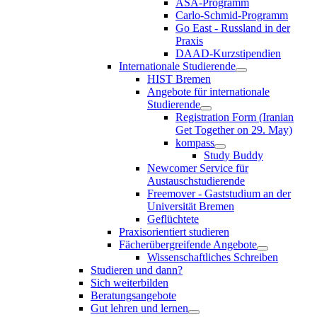
ASA-Programm
Carlo-Schmid-Programm
Go East - Russland in der
Praxis
DAAD-Kurzstipendien
Internationale Studierende
HIST Bremen
Angebote für internationale
Studierende
Registration Form (Iranian
Get Together on 29. May)
kompass
Study Buddy
Newcomer Service für
Austauschstudierende
Freemover - Gaststudium an der
Universität Bremen
Geflüchtete
Praxisorientiert studieren
Fächerübergreifende Angebote
Wissenschaftliches Schreiben
Studieren und dann?
Sich weiterbilden
Beratungsangebote
Gut lehren und lernen