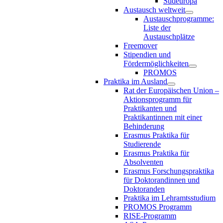
Südeuropa
Austausch weltweit
Austauschprogramme:
Liste der
Austauschplätze
Freemover
Stipendien und
Fördermöglichkeiten
PROMOS
Praktika im Ausland
Rat der Europäischen Union –
Aktionsprogramm für
Praktikanten und
Praktikantinnen mit einer
Behinderung
Erasmus Praktika für
Studierende
Erasmus Praktika für
Absolventen
Erasmus Forschungspraktika
für Doktorandinnen und
Doktoranden
Praktika im Lehramtsstudium
PROMOS Programm
RISE-Programm