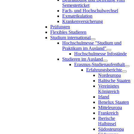
Semesterticket
Fach- und Hochschulwechsel
Exmatrikulation
Krankenversicherung
Prüfungen
Flexibles Studieren
Studium international
Hochschulmesse "Studium und
Praktikum im Ausland"
Hochschulmesse Infostände
Studieren im Ausland
Erasmus-Studienaufenthalt
Erfahrungsberichte
Nordeuropa
Baltische Staaten
Vereinigtes
Königreich
Irland
Benelux Staaten
Mitteleuropa
Frankreich
Iberische
Halbinsel
Südosteuropa