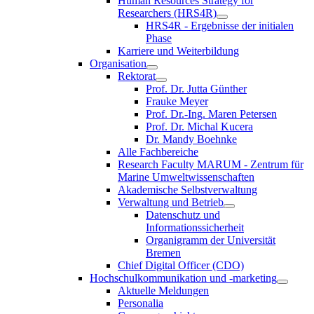
Human Resources Strategy for
Researchers (HRS4R)
HRS4R - Ergebnisse der initialen
Phase
Karriere und Weiterbildung
Organisation
Rektorat
Prof. Dr. Jutta Günther
Frauke Meyer
Prof. Dr.-Ing. Maren Petersen
Prof. Dr. Michal Kucera
Dr. Mandy Boehnke
Alle Fachbereiche
Research Faculty MARUM - Zentrum für
Marine Umweltwissenschaften
Akademische Selbstverwaltung
Verwaltung und Betrieb
Datenschutz und
Informationssicherheit
Organigramm der Universität
Bremen
Chief Digital Officer (CDO)
Hochschulkommunikation und -marketing
Aktuelle Meldungen
Personalia