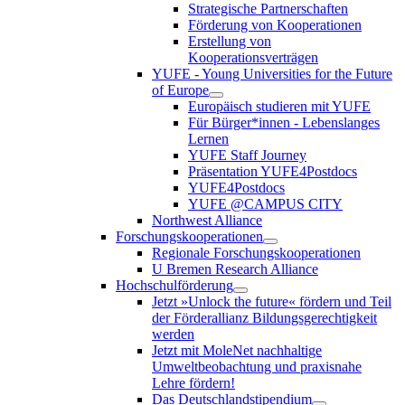
Strategische Partnerschaften
Förderung von Kooperationen
Erstellung von
Kooperationsverträgen
YUFE - Young Universities for the Future
of Europe
Europäisch studieren mit YUFE
Für Bürger*innen - Lebenslanges
Lernen
YUFE Staff Journey
Präsentation YUFE4Postdocs
YUFE4Postdocs
YUFE @CAMPUS CITY
Northwest Alliance
Forschungskooperationen
Regionale Forschungskooperationen
U Bremen Research Alliance
Hochschulförderung
Jetzt »Unlock the future« fördern und Teil
der Förderallianz Bildungsgerechtigkeit
werden
Jetzt mit MoleNet nachhaltige
Umweltbeobachtung und praxisnahe
Lehre fördern!
Das Deutschlandstipendium