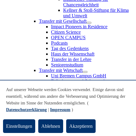
Chancengleichheit
Kellner & Stoll-Stiftung für Klima
und Umwelt
Transfer mit Gesellschaft
Impact Pioneers in Residence
Citizen Science
OPEN CAMPUS
Podcasts
Tag des Gedenkens
Haus der Wissenschaft
Transfer in der Lehre
Seniorenstudium
Transfer mit Wirtschaft
Uni Bremen Campus GmbH
Erfindungen und Schutzrechte
Partnerschaften und Beteiligungen
Auf unserer Webseite werden Cookies verwendet. Einige davon sind
Recruiting an der Universität Bremen
essentiell, während uns andere die Verbesserung und Optimierung der
Weiterbildung an der Universität Bremen
Transfer mit Schule
Website im Sinne der Nutzenden ermöglichen. (
Schülerinnen und Schüler
Datenschutzerklärung
|
Impressum
)
MINT-Schnupperstudium
Schulklassen
Lehrkräfte
Einstellungen
Ablehnen
Akzeptieren
Gründungsunterstützung
UniTransfer - Servicestelle für Transferaktivitäten