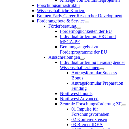
Anzeige von Drittmittelprojekten
Forschungsinfrastruktur
Wissenschaftliche Karriere
Bremen Early Career Researcher Development
Förderangebote & Service
Förderberatung
Fördermöglichkeiten der EU
Individualförderung: ERC und
MSCA-PF
Beratungsangebot zu
Förderprogramme der EU
Ausschreibungen
Individualförderung herausragender
Wissenschaftler:innen
Antragsformular Success
Bonus
Antragsformular Preparation
Funding
Northwest Impuls
Northwest Advanced
Zentrale Forschungsförderung ZF
01 Impulse für
Forschungsvorhaben
02 Konferenzreisen
03 BremenIDEA