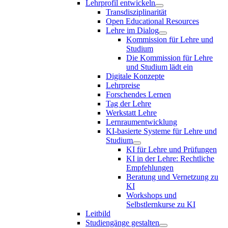
Lehrprofil entwickeln
Transdisziplinarität
Open Educational Resources
Lehre im Dialog
Kommission für Lehre und
Studium
Die Kommission für Lehre
und Studium lädt ein
Digitale Konzepte
Lehrpreise
Forschendes Lernen
Tag der Lehre
Werkstatt Lehre
Lernraumentwicklung
KI-basierte Systeme für Lehre und
Studium
KI für Lehre und Prüfungen
KI in der Lehre: Rechtliche
Empfehlungen
Beratung und Vernetzung zu
KI
Workshops und
Selbstlernkurse zu KI
Leitbild
Studiengänge gestalten