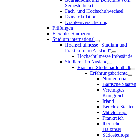
Semesterticket
Fach- und Hochschulwechsel
Exmatrikulation
Krankenversicherung
Prüfungen
Flexibles Studieren
Studium international
Hochschulmesse "Studium und
Praktikum im Ausland"
Hochschulmesse Infostände
Studieren im Ausland
Erasmus-Studienaufenthalt
Erfahrungsberichte
Nordeuropa
Baltische Staaten
Vereinigtes
Königreich
Irland
Benelux Staaten
Mitteleuropa
Frankreich
Iberische
Halbinsel
Südosteuropa