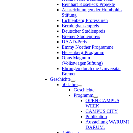
Reinhart-Koselleck-Projekte
Auszeichnungen der Humboldt-
Stiftung
Lichtenberg-Professuren
Berninghausenpreis
Deutscher Studienpreis
Bremer Studienpreis
DAAD-Preis
Emmy Noether Programme
Heisenberg-Programm
Opus Magnum
(VolkswagenStiftung)
Ehrungen durch die Universität
Bremen
Geschichte
50 Jahre
Geschichte
Programm
OPEN CAMPUS
WEEK
CAMPUS CITY
Publikation
Ausstellung WARUM?
DARUM.
Zeitleiste