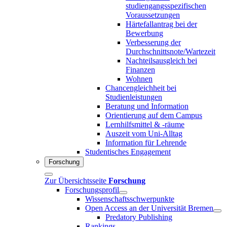
studiengangsspezifischen
Voraussetzungen
Härtefallantrag bei der
Bewerbung
Verbesserung der
Durchschnittsnote/Wartezeit
Nachteilsausgleich bei
Finanzen
Wohnen
Chancengleichheit bei
Studienleistungen
Beratung und Information
Orientierung auf dem Campus
Lernhilfsmittel & -räume
Auszeit vom Uni-Alltag
Information für Lehrende
Studentisches Engagement
Forschung
Zur Übersichtsseite
Forschung
Forschungsprofil
Wissenschaftsschwerpunkte
Open Access an der Universität Bremen
Predatory Publishing
Rankings