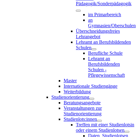
Pädagogik/Sonderpädagogik
im Primarbereich
an
Gymnasien/Oberschulen
Überschneidungsfreies
Lehrangebot
Lehramt an Berufsbildenden
Schulen
Berufliche Schule
Lehramt an
Berufsbildenden
Schulen -
Pflegewissenschaft
Master
Internationale Studiengänge
Weiterbildung
Studienorientierung
Beratungsangebote
Veranstaltungen zur
Studienorientierung
Studienlots:innen
Treffen mit einer Studienlotsin
oder einem Studienlotsen
Daten_Studienlotsen