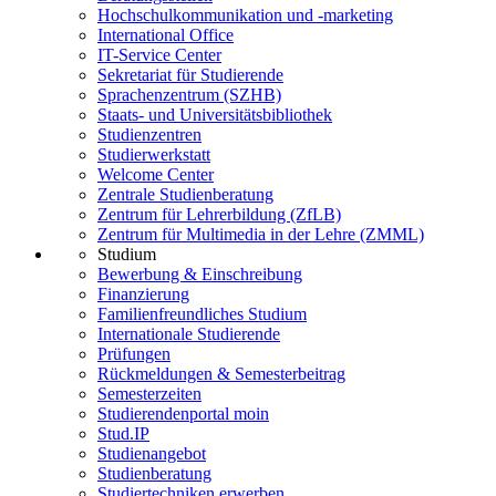
Hochschulkommunikation und -marketing
International Office
IT-Service Center
Sekretariat für Studierende
Sprachenzentrum (SZHB)
Staats- und Universitätsbibliothek
Studienzentren
Studierwerkstatt
Welcome Center
Zentrale Studienberatung
Zentrum für Lehrerbildung (ZfLB)
Zentrum für Multimedia in der Lehre (ZMML)
Studium
Bewerbung & Einschreibung
Finanzierung
Familienfreundliches Studium
Internationale Studierende
Prüfungen
Rückmeldungen & Semesterbeitrag
Semesterzeiten
Studierendenportal moin
Stud.IP
Studienangebot
Studienberatung
Studiertechniken erwerben