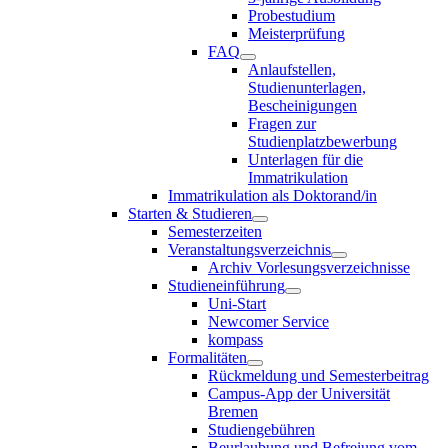
Probestudium
Meisterprüfung
FAQ
Anlaufstellen,
Studienunterlagen,
Bescheinigungen
Fragen zur
Studienplatzbewerbung
Unterlagen für die
Immatrikulation
Immatrikulation als Doktorand/in
Starten & Studieren
Semesterzeiten
Veranstaltungsverzeichnis
Archiv Vorlesungsverzeichnisse
Studieneinführung
Uni-Start
Newcomer Service
kompass
Formalitäten
Rückmeldung und Semesterbeitrag
Campus-App der Universität
Bremen
Studiengebühren
Beurlaubung und Befreiung vom