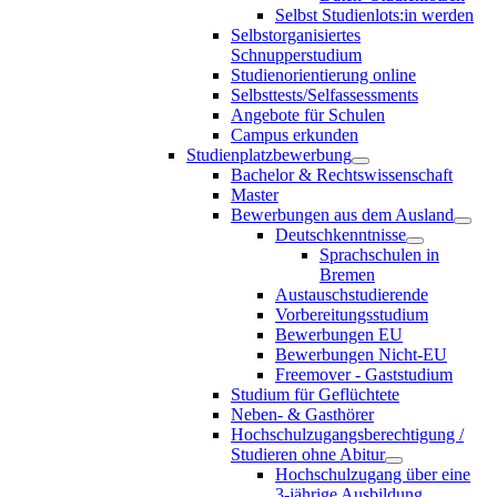
Selbst Studienlots:in werden
Selbstorganisiertes
Schnupperstudium
Studienorientierung online
Selbsttests/Selfassessments
Angebote für Schulen
Campus erkunden
Studienplatzbewerbung
Bachelor & Rechtswissenschaft
Master
Bewerbungen aus dem Ausland
Deutschkenntnisse
Sprachschulen in
Bremen
Austauschstudierende
Vorbereitungsstudium
Bewerbungen EU
Bewerbungen Nicht-EU
Freemover - Gaststudium
Studium für Geflüchtete
Neben- & Gasthörer
Hochschulzugangsberechtigung /
Studieren ohne Abitur
Hochschulzugang über eine
3-jährige Ausbildung