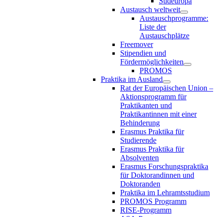
Südeuropa
Austausch weltweit
Austauschprogramme:
Liste der
Austauschplätze
Freemover
Stipendien und
Fördermöglichkeiten
PROMOS
Praktika im Ausland
Rat der Europäischen Union –
Aktionsprogramm für
Praktikanten und
Praktikantinnen mit einer
Behinderung
Erasmus Praktika für
Studierende
Erasmus Praktika für
Absolventen
Erasmus Forschungspraktika
für Doktorandinnen und
Doktoranden
Praktika im Lehramtsstudium
PROMOS Programm
RISE-Programm