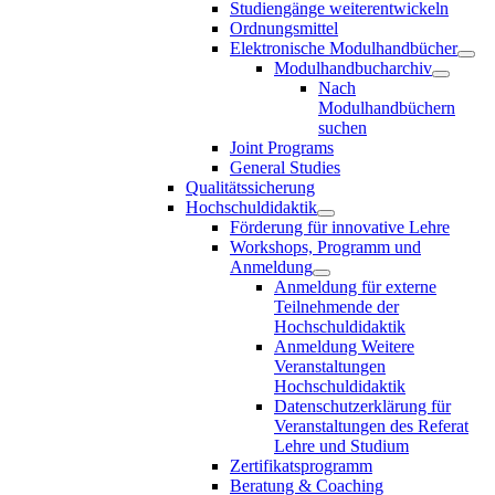
Studiengänge weiterentwickeln
Ordnungsmittel
Elektronische Modulhandbücher
Modulhandbucharchiv
Nach
Modulhandbüchern
suchen
Joint Programs
General Studies
Qualitätssicherung
Hochschuldidaktik
Förderung für innovative Lehre
Workshops, Programm und
Anmeldung
Anmeldung für externe
Teilnehmende der
Hochschuldidaktik
Anmeldung Weitere
Veranstaltungen
Hochschuldidaktik
Datenschutzerklärung für
Veranstaltungen des Referat
Lehre und Studium
Zertifikatsprogramm
Beratung & Coaching