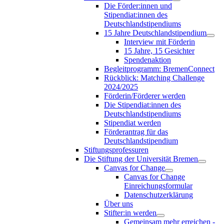
Die Förder:innen und
Stipendiat:innen des
Deutschlandstipendiums
15 Jahre Deutschlandstipendium
Interview mit Förderin
15 Jahre, 15 Gesichter
Spendenaktion
Begleitprogramm: BremenConnect
Rückblick: Matching Challenge
2024/2025
Förderin/Förderer werden
Die Stipendiat:innen des
Deutschlandstipendiums
Stipendiat werden
Förderantrag für das
Deutschlandstipendium
Stiftungsprofessuren
Die Stiftung der Universität Bremen
Canvas for Change
Canvas for Change
Einreichungsformular
Datenschutzerklärung
Über uns
Stifter:in werden
Gemeinsam mehr erreichen -