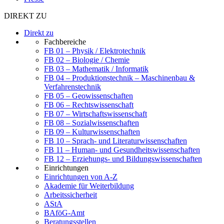
DIREKT ZU
Direkt zu
Fachbereiche
FB 01 – Physik / Elektrotechnik
FB 02 – Biologie / Chemie
FB 03 – Mathematik / Informatik
FB 04 – Produktionstechnik – Maschinenbau &
Verfahrenstechnik
FB 05 – Geowissenschaften
FB 06 – Rechtswissenschaft
FB 07 – Wirtschaftswissenschaft
FB 08 – Sozialwissenschaften
FB 09 – Kulturwissenschaften
FB 10 – Sprach- und Literaturwissenschaften
FB 11 – Human- und Gesundheitswissenschaften
FB 12 – Erziehungs- und Bildungswissenschaften
Einrichtungen
Einrichtungen von A-Z
Akademie für Weiterbildung
Arbeitssicherheit
AStA
BAföG-Amt
Beratungsstellen