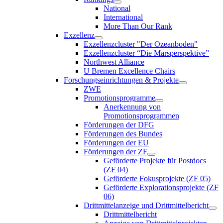
National
International
More Than Our Rank
Exzellenz
Exzellenzcluster "Der Ozeanboden"
Exzellenzcluster “Die Marsperspektive”
Northwest Alliance
U Bremen Excellence Chairs
Forschungseinrichtungen & Projekte
ZWE
Promotionsprogramme
Anerkennung von
Promotionsprogrammen
Förderungen der DFG
Förderungen des Bundes
Förderungen der EU
Förderungen der ZF
Geförderte Projekte für Postdocs
(ZF 04)
Geförderte Fokusprojekte (ZF 05)
Geförderte Explorationsprojekte (ZF
06)
Drittmittelanzeige und Drittmittelbericht
Drittmittelbericht