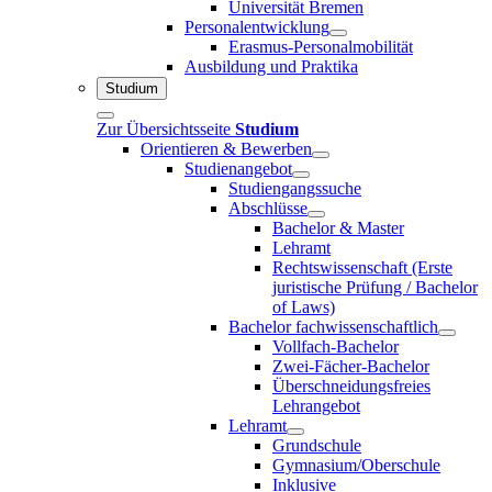
Universität Bremen
Personalentwicklung
Erasmus-Personalmobilität
Ausbildung und Praktika
Studium
Zur Übersichtsseite
Studium
Orientieren & Bewerben
Studienangebot
Studiengangssuche
Abschlüsse
Bachelor & Master
Lehramt
Rechtswissenschaft (Erste
juristische Prüfung / Bachelor
of Laws)
Bachelor fachwissenschaftlich
Vollfach-Bachelor
Zwei-Fächer-Bachelor
Überschneidungsfreies
Lehrangebot
Lehramt
Grundschule
Gymnasium/Oberschule
Inklusive