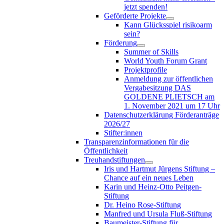
jetzt spenden!
Geförderte Projekte
Kann Glücksspiel risikoarm
sein?
Förderung
Summer of Skills
World Youth Forum Grant
Projektprofile
Anmeldung zur öffentlichen
Vergabesitzung DAS
GOLDENE PLIETSCH am
1. November 2021 um 17 Uhr
Datenschutzerklärung Förderanträge
2026/27
Stifter:innen
Transparenzinformationen für die
Öffentlichkeit
Treuhandstiftungen
Iris und Hartmut Jürgens Stiftung –
Chance auf ein neues Leben
Karin und Heinz-Otto Peitgen-
Stiftung
Dr. Heino Rose-Stiftung
Manfred und Ursula Fluß-Stiftung
Baumeister-Stiftung für