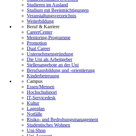
Studieren im Ausland
Studium mit Beeinträchtigungen
Veranstaltungsverzeichnis
Weiterbildung
Beruf & Karriere
CareerCenter
Mentoring-Programme
Promotion
Dual Career
Unternehmensgründung
Die Uni als Arbeitgeber
Stellenangebote an der Uni
Berufsausbildung und -orientierung
Kinderbetreuung
Campus
Essen/Mensen
Hochschulsport
IT-Servicedesk
Kultur
Lageplan
Notfälle
Risiko- und Bedrohungsmanagement
Studentisches Wohnen
Uni-Shop
Uni-Account