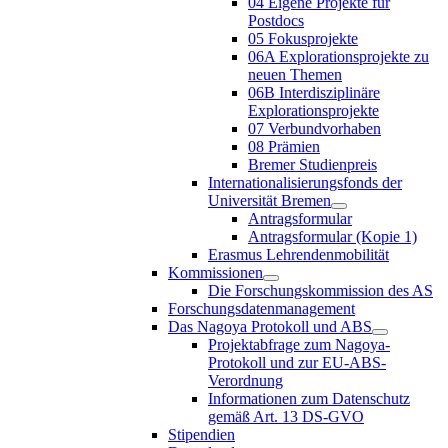
04 Eigene Projekte für
Postdocs
05 Fokusprojekte
06A Explorationsprojekte zu
neuen Themen
06B Interdisziplinäre
Explorationsprojekte
07 Verbundvorhaben
08 Prämien
Bremer Studienpreis
Internationalisierungsfonds der
Universität Bremen
Antragsformular
Antragsformular (Kopie 1)
Erasmus Lehrendenmobilität
Kommissionen
Die Forschungskommission des AS
Forschungsdatenmanagement
Das Nagoya Protokoll und ABS
Projektabfrage zum Nagoya-
Protokoll und zur EU-ABS-
Verordnung
Informationen zum Datenschutz
gemäß Art. 13 DS-GVO
Stipendien