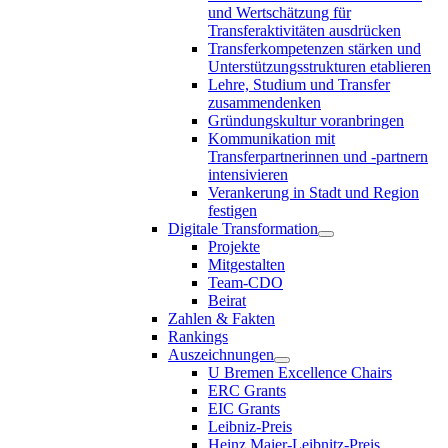
und Wertschätzung für
Transferaktivitäten ausdrücken
Transferkompetenzen stärken und
Unterstützungsstrukturen etablieren
Lehre, Studium und Transfer
zusammendenken
Gründungskultur voranbringen
Kommunikation mit
Transferpartnerinnen und -partnern
intensivieren
Verankerung in Stadt und Region
festigen
Digitale Transformation
Projekte
Mitgestalten
Team-CDO
Beirat
Zahlen & Fakten
Rankings
Auszeichnungen
U Bremen Excellence Chairs
ERC Grants
EIC Grants
Leibniz-Preis
Heinz Maier-Leibnitz-Preis