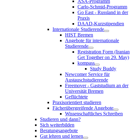
ASA-Programm
Carlo-Schmid-Programm
Go East - Russland in der
Praxis
DAAD-Kurzstipendien
Internationale Studierende
HIST Bremen
Angebote für internationale
Studierende
Registration Form (Iranian
Get Together on 29. May)
kompass
Study Buddy
Newcomer Service für
Austauschstudierende
Freemover - Gaststudium an der
Universität Bremen
Geflüchtete
Praxisorientiert studieren
Fächerübergreifende Angebote
Wissenschaftliches Schreiben
Studieren und dann?
Sich weiterbilden
Beratungsangebote
Gut lehren und lernen