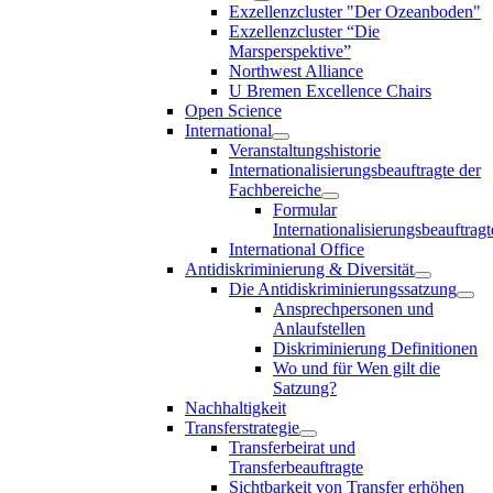
Exzellenzcluster "Der Ozeanboden"
Exzellenzcluster “Die
Marsperspektive”
Northwest Alliance
U Bremen Excellence Chairs
Open Science
International
Veranstaltungshistorie
Internationalisierungsbeauftragte der
Fachbereiche
Formular
Internationalisierungsbeauftragt
International Office
Antidiskriminierung & Diversität
Die Antidiskriminierungssatzung
Ansprechpersonen und
Anlaufstellen
Diskriminierung Definitionen
Wo und für Wen gilt die
Satzung?
Nachhaltigkeit
Transferstrategie
Transferbeirat und
Transferbeauftragte
Sichtbarkeit von Transfer erhöhen