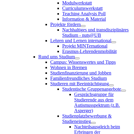
Modulwerkstatt
Curriculumswerkstatt
Teaching Analysis Poll
Information & Material
Projekte fördern
Nachhaltiges und transdisziplinäres
Studium - nuts@UB
Lehren und Lernen international
Projekt MINTernational
Erasmus-Lehrendenmobilität
Rund ums Studium
Campus: Wissenswertes und Tipps
Wohnen in Bremen
Studienfinanzierung und Jobben
Familienfreundliches Studium
Studieren mit Beeinträchtigung
Studentische Gruppenangebote
Gesprächsgruppe für
Studierende aus dem
Autismusspektrum (z.B.
Asperger)
Studienplatzbewerbung &
Studieneinstieg
Nachteilsausgleich beim
Erbringen der