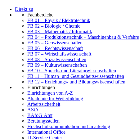
Direkt zu
Fachbereiche
FB 01 – Physik / Elektrotechnik
FB 02 – Biologie / Chemie
FB 03 – Mathematik / Informatik
FB 04 – Produktionstechnik – Maschinenbau & Verfahre
FB 05 – Geowissenschaften
FB 06 – Rechtswissenschaft
FB 07 – Wirtschaftswissenschaft
FB 08 – Sozialwissenschaften
FB 09 – Kulturwissenschaften
FB 10 – Sprach- und Literaturwissenschaften
FB 11 – Human- und Gesundheitswissenschaften
FB 12 – Erziehungs- und Bildungswissenschaften
Einrichtungen
Einrichtungen von A-Z
Akademie für Weiterbildung
Arbeitssicherheit
AStA
BAföG-Amt
Beratungsstellen
Hochschulkommunikation und -marketing
International Office
IT-Service Center