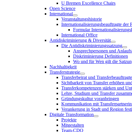
U Bremen Excellence Chairs
Open Science
International
Veranstaltungshistorie
Internationalisierungsbeauftragte der
Formular Internationalisierungs
International Office
Antidiskriminierung & Diversität
Die Antidiskriminierungssatzung
Ansprechpersonen und Anlaufst
Diskriminierung Definitionen
Wo und für Wen gilt die Satzu
Nachhaltigkeit
Transferstrategie
Transferbeirat und Transferbeauftragt
Sichtbarkeit von Transfer erhöhen un
Transferkompetenzen stärken und Unte
Lehre, Studium und Transfer zusam
Gründungskultur voranbringen
Kommunikation mit Transferpartnerinn
Verankerung in Stadt und Region fest
Digitale Transformation
Projekte
Mitgestalten
Team-CDO