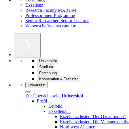
Exzellenz
Research Faculty MARUM
Professorinnen-Programme
Senior Researcher, Senior Lecturer
Wissenschaftsschwerpunkte
Universität
Studium
Forschung
Kooperation & Transfer
Universität
Zur Übersichtsseite
Universität
Profil
Leitbild
Exzellenz
Exzellenzcluster "Der Ozeanboden"
Exzellenzcluster “Die Marsperspektiv
Northwest Alliance