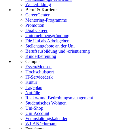
Weiterbildung
Beruf & Karriere
CareerCenter
Mentoring-Programme
Promotion
Dual Career
Unternehmensgründung
Die Uni als Arbeitgeber
Stellenangebote an der Uni
Berufsausbildung und -orientierung
Kinderbetreuung
Campus
Essen/Mensen
Hochschulsport
IT-Servicedesk
Kultur
Lageplan
Notfälle
Risiko- und Bedrohungsmanagement
Studentisches Wohnen
Uni-Shop
Uni-Account
Veranstaltungskalender
WLAN/eduroam
Forschung