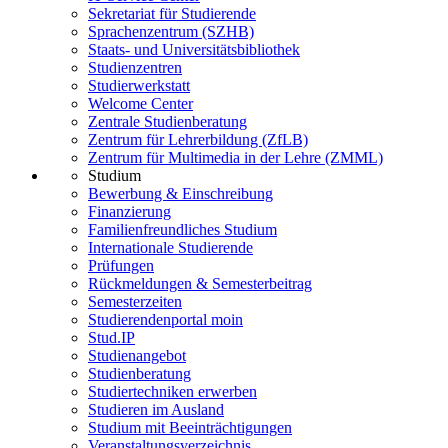
Sekretariat für Studierende
Sprachenzentrum (SZHB)
Staats- und Universitätsbibliothek
Studienzentren
Studierwerkstatt
Welcome Center
Zentrale Studienberatung
Zentrum für Lehrerbildung (ZfLB)
Zentrum für Multimedia in der Lehre (ZMML)
Studium
Bewerbung & Einschreibung
Finanzierung
Familienfreundliches Studium
Internationale Studierende
Prüfungen
Rückmeldungen & Semesterbeitrag
Semesterzeiten
Studierendenportal moin
Stud.IP
Studienangebot
Studienberatung
Studiertechniken erwerben
Studieren im Ausland
Studium mit Beeinträchtigungen
Veranstaltungsverzeichnis