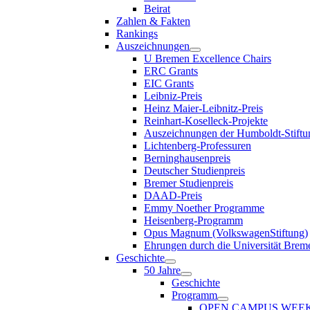
Beirat
Zahlen & Fakten
Rankings
Auszeichnungen
U Bremen Excellence Chairs
ERC Grants
EIC Grants
Leibniz-Preis
Heinz Maier-Leibnitz-Preis
Reinhart-Koselleck-Projekte
Auszeichnungen der Humboldt-Stiftu
Lichtenberg-Professuren
Berninghausenpreis
Deutscher Studienpreis
Bremer Studienpreis
DAAD-Preis
Emmy Noether Programme
Heisenberg-Programm
Opus Magnum (VolkswagenStiftung)
Ehrungen durch die Universität Brem
Geschichte
50 Jahre
Geschichte
Programm
OPEN CAMPUS WEE