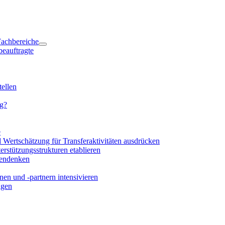
 Fachbereiche
beauftragte
ellen
ng?
e
d Wertschätzung für Transferaktivitäten ausdrücken
rstützungsstrukturen etablieren
mendenken
en und -partnern intensivieren
igen