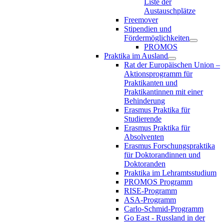
Liste der
Austauschplätze
Freemover
Stipendien und
Fördermöglichkeiten
PROMOS
Praktika im Ausland
Rat der Europäischen Union –
Aktionsprogramm für
Praktikanten und
Praktikantinnen mit einer
Behinderung
Erasmus Praktika für
Studierende
Erasmus Praktika für
Absolventen
Erasmus Forschungspraktika
für Doktorandinnen und
Doktoranden
Praktika im Lehramtsstudium
PROMOS Programm
RISE-Programm
ASA-Programm
Carlo-Schmid-Programm
Go East - Russland in der