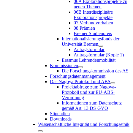
06A Explorationsprojekte zu
neuen Themen
06B Interdisziplinäre
Explorationsprojekte
07 Verbundvorhaben
08 Prämien
Bremer Studienpreis
Internationalisierungsfonds der
Universität Bremen
Antragsformular
Antragsformular (Kopie 1)
Erasmus Lehrendenmobilität
Kommissionen
Die Forschungskommission des AS
Forschungsdatenmanagement
Das Nagoya Protokoll und ABS
Projektabfrage zum Nagoya-
Protokoll und zur EU-ABS-
Verordnung
Informationen zum Datenschutz
gemäß Art. 13 DS-GVO
Stipendien
Downloads
Wissenschaftliche Integrität und Forschungsethik