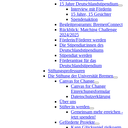
15 Jahre Deutschlandstipendium
Interview mit Förderin
15 Jahre, 15 Gesichter
Spendenaktion
Begleitprogramm: BremenConnect
Rückblick: Matching Challenge
2024/2025
Förderin/Förderer werden
Die Stipendiat:innen des
Deutschlandstipendiums
Stipendiat werden
Förderantrag für das
Deutschlandstipendium
Stiftungsprofessuren
Die Stiftung der Universität Bremen
Canvas for Change
Canvas for Change
Einreichungsformular
Datenschutzerklärung
Über uns
Stifter:in werden
Gemeinsam mehr erreichen -
jetzt spenden!
Geförderte Projekte
Kann Glücksspiel risikoarm