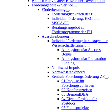
Bremen Early Career Researcher Development
Förderangebote & Service
Förderberatung
Fördermöglichkeiten der EU
Individualförderung: ERC und
MSCA-PF
Beratungsangebot zu
Förderprogramme der EU
Ausschreibungen
Individualförderung herausragender
Wissenschaftler:innen
Antragsformular Success
Bonus
Antragsformular Preparation
Funding
Northwest Impuls
Northwest Advanced
Zentrale Forschungsförderung ZF
01 Impulse für
Forschungsvorhaben
02 Konferenzreisen
03 BremenIDEA
04 Eigene Projekte für
Postdocs
05 Fokusprojekte