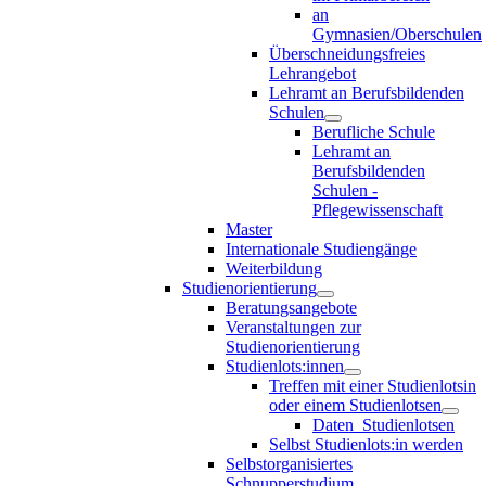
an
Gymnasien/Oberschulen
Überschneidungsfreies
Lehrangebot
Lehramt an Berufsbildenden
Schulen
Berufliche Schule
Lehramt an
Berufsbildenden
Schulen -
Pflegewissenschaft
Master
Internationale Studiengänge
Weiterbildung
Studienorientierung
Beratungsangebote
Veranstaltungen zur
Studienorientierung
Studienlots:innen
Treffen mit einer Studienlotsin
oder einem Studienlotsen
Daten_Studienlotsen
Selbst Studienlots:in werden
Selbstorganisiertes
Schnupperstudium