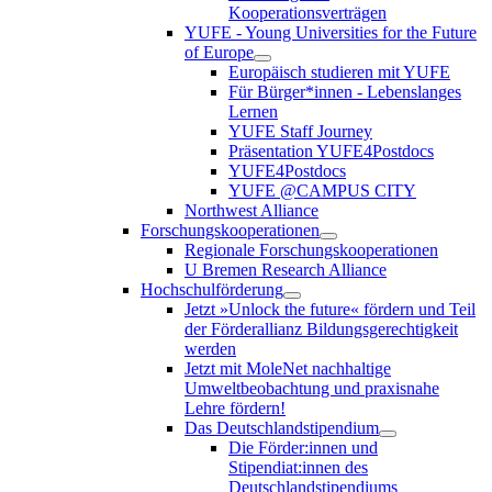
Kooperationsverträgen
YUFE - Young Universities for the Future
of Europe
Europäisch studieren mit YUFE
Für Bürger*innen - Lebenslanges
Lernen
YUFE Staff Journey
Präsentation YUFE4Postdocs
YUFE4Postdocs
YUFE @CAMPUS CITY
Northwest Alliance
Forschungskooperationen
Regionale Forschungskooperationen
U Bremen Research Alliance
Hochschulförderung
Jetzt »Unlock the future« fördern und Teil
der Förderallianz Bildungsgerechtigkeit
werden
Jetzt mit MoleNet nachhaltige
Umweltbeobachtung und praxisnahe
Lehre fördern!
Das Deutschlandstipendium
Die Förder:innen und
Stipendiat:innen des
Deutschlandstipendiums