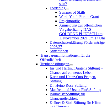
sein?
Förderung
Summer of Skills
World Youth Forum Grant
Projektprofile
Anmeldung zur öffentlichen
Vergabesitzung DAS
GOLDENE PLIETSCH am
1. November 2021 um 17 Uhr
Datenschutzerklärung Förderanträge
2026/27
Stifter:innen
Transparenzinformationen für die
Öffentlichkeit
Treuhandstiftungen
Iris und Hartmut Jürgens Stiftung –
Chance auf ein neues Leben
Karin und Heinz-Otto Peitgen-
Stiftung
Dr. Heino Rose-Stiftung
Manfred und Ursula Fluß-Stiftung
Baumeister-Stiftung für
Chancengleichheit
Kellner & Stoll-Stiftung für Klima
und Umwelt