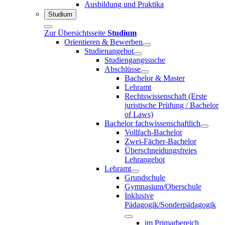
Ausbildung und Praktika
Studium
Zur Übersichtsseite
Studium
Orientieren & Bewerben
Studienangebot
Studiengangssuche
Abschlüsse
Bachelor & Master
Lehramt
Rechtswissenschaft (Erste
juristische Prüfung / Bachelor
of Laws)
Bachelor fachwissenschaftlich
Vollfach-Bachelor
Zwei-Fächer-Bachelor
Überschneidungsfreies
Lehrangebot
Lehramt
Grundschule
Gymnasium/Oberschule
Inklusive
Pädagogik/Sonderpädagogik
im Primarbereich