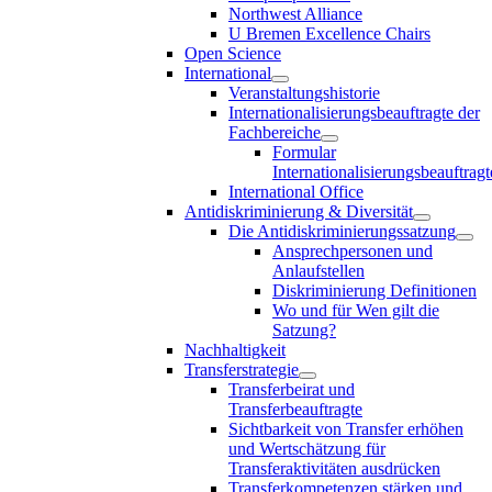
Northwest Alliance
U Bremen Excellence Chairs
Open Science
International
Veranstaltungshistorie
Internationalisierungsbeauftragte der
Fachbereiche
Formular
Internationalisierungsbeauftragt
International Office
Antidiskriminierung & Diversität
Die Antidiskriminierungssatzung
Ansprechpersonen und
Anlaufstellen
Diskriminierung Definitionen
Wo und für Wen gilt die
Satzung?
Nachhaltigkeit
Transferstrategie
Transferbeirat und
Transferbeauftragte
Sichtbarkeit von Transfer erhöhen
und Wertschätzung für
Transferaktivitäten ausdrücken
Transferkompetenzen stärken und