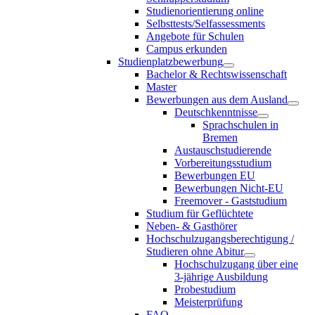
Studienorientierung online
Selbsttests/Selfassessments
Angebote für Schulen
Campus erkunden
Studienplatzbewerbung
Bachelor & Rechtswissenschaft
Master
Bewerbungen aus dem Ausland
Deutschkenntnisse
Sprachschulen in
Bremen
Austauschstudierende
Vorbereitungsstudium
Bewerbungen EU
Bewerbungen Nicht-EU
Freemover - Gaststudium
Studium für Geflüchtete
Neben- & Gasthörer
Hochschulzugangsberechtigung /
Studieren ohne Abitur
Hochschulzugang über eine
3-jährige Ausbildung
Probestudium
Meisterprüfung
FAQ