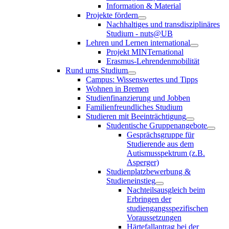
Information & Material
Projekte fördern
Nachhaltiges und transdisziplinäres
Studium - nuts@UB
Lehren und Lernen international
Projekt MINTernational
Erasmus-Lehrendenmobilität
Rund ums Studium
Campus: Wissenswertes und Tipps
Wohnen in Bremen
Studienfinanzierung und Jobben
Familienfreundliches Studium
Studieren mit Beeinträchtigung
Studentische Gruppenangebote
Gesprächsgruppe für
Studierende aus dem
Autismusspektrum (z.B.
Asperger)
Studienplatzbewerbung &
Studieneinstieg
Nachteilsausgleich beim
Erbringen der
studiengangsspezifischen
Voraussetzungen
Härtefallantrag bei der