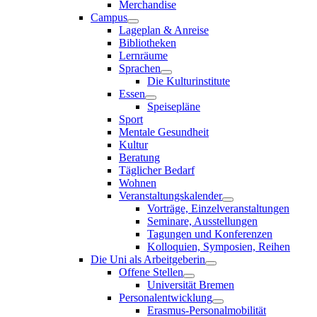
Merchandise
Campus
Lageplan & Anreise
Bibliotheken
Lernräume
Sprachen
Die Kulturinstitute
Essen
Speisepläne
Sport
Mentale Gesundheit
Kultur
Beratung
Täglicher Bedarf
Wohnen
Veranstaltungskalender
Vorträge, Einzelveranstaltungen
Seminare, Ausstellungen
Tagungen und Konferenzen
Kolloquien, Symposien, Reihen
Die Uni als Arbeitgeberin
Offene Stellen
Universität Bremen
Personalentwicklung
Erasmus-Personalmobilität