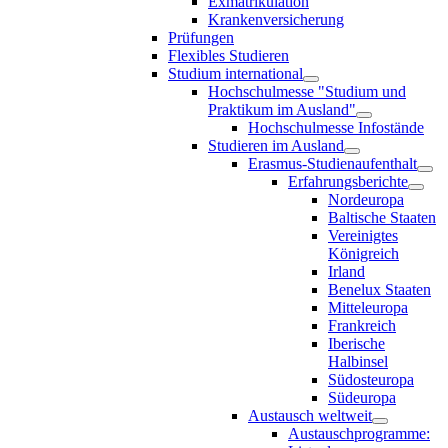
Exmatrikulation
Krankenversicherung
Prüfungen
Flexibles Studieren
Studium international
Hochschulmesse "Studium und
Praktikum im Ausland"
Hochschulmesse Infostände
Studieren im Ausland
Erasmus-Studienaufenthalt
Erfahrungsberichte
Nordeuropa
Baltische Staaten
Vereinigtes
Königreich
Irland
Benelux Staaten
Mitteleuropa
Frankreich
Iberische
Halbinsel
Südosteuropa
Südeuropa
Austausch weltweit
Austauschprogramme: