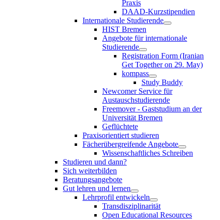
Praxis
DAAD-Kurzstipendien
Internationale Studierende
HIST Bremen
Angebote für internationale
Studierende
Registration Form (Iranian
Get Together on 29. May)
kompass
Study Buddy
Newcomer Service für
Austauschstudierende
Freemover - Gaststudium an der
Universität Bremen
Geflüchtete
Praxisorientiert studieren
Fächerübergreifende Angebote
Wissenschaftliches Schreiben
Studieren und dann?
Sich weiterbilden
Beratungsangebote
Gut lehren und lernen
Lehrprofil entwickeln
Transdisziplinarität
Open Educational Resources