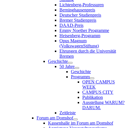
Lichtenberg-Professuren
Berninghausenpreis
Deutscher Studienpreis
Bremer Studienpreis
DAAD-Preis
Emmy Noether Programme
Heisenberg-Programm
Opus Magnum
(VolkswagenStiftung)
Ehrungen durch die Universität
Bremen
Geschichte
50 Jahre
Geschichte
Programm
OPEN CAMPUS
WEEK
CAMPUS CITY
Publikation
Ausstellung WARUM?
DARUM.
Zeitleiste
Forum am Domshof
Kassenhalle im Forum am Domshof