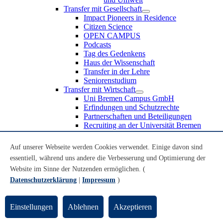
Transfer mit Gesellschaft
Impact Pioneers in Residence
Citizen Science
OPEN CAMPUS
Podcasts
Tag des Gedenkens
Haus der Wissenschaft
Transfer in der Lehre
Seniorenstudium
Transfer mit Wirtschaft
Uni Bremen Campus GmbH
Erfindungen und Schutzrechte
Partnerschaften und Beteiligungen
Recruiting an der Universität Bremen
Weiterbildung an der Universität Bremen
Transfer mit Schule
Auf unserer Webseite werden Cookies verwendet. Einige davon sind
Schülerinnen und Schüler
essentiell, während uns andere die Verbesserung und Optimierung der
MINT-Schnupperstudium
Website im Sinne der Nutzenden ermöglichen. (
Schulklassen
Lehrkräfte
Datenschutzerklärung
|
Impressum
)
Gründungsunterstützung
UniTransfer - Servicestelle für Transferaktivitäten
Einstellungen
Ablehnen
Akzeptieren
Transfermagazin der Universität Bremen