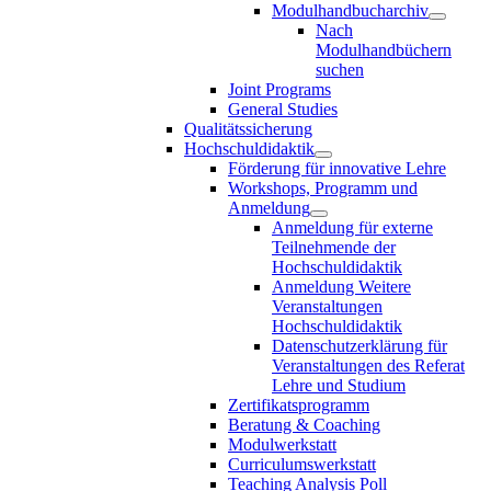
Modulhandbucharchiv
Nach
Modulhandbüchern
suchen
Joint Programs
General Studies
Qualitätssicherung
Hochschuldidaktik
Förderung für innovative Lehre
Workshops, Programm und
Anmeldung
Anmeldung für externe
Teilnehmende der
Hochschuldidaktik
Anmeldung Weitere
Veranstaltungen
Hochschuldidaktik
Datenschutzerklärung für
Veranstaltungen des Referat
Lehre und Studium
Zertifikatsprogramm
Beratung & Coaching
Modulwerkstatt
Curriculumswerkstatt
Teaching Analysis Poll