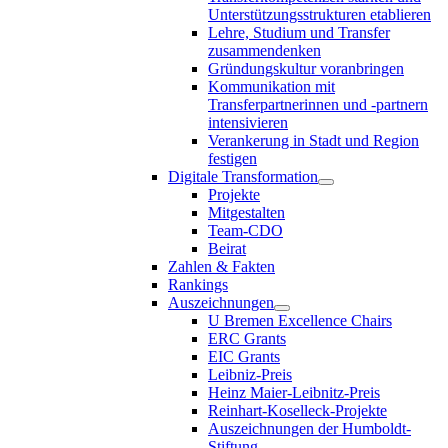
Unterstützungsstrukturen etablieren
Lehre, Studium und Transfer
zusammendenken
Gründungskultur voranbringen
Kommunikation mit
Transferpartnerinnen und -partnern
intensivieren
Verankerung in Stadt und Region
festigen
Digitale Transformation
Projekte
Mitgestalten
Team-CDO
Beirat
Zahlen & Fakten
Rankings
Auszeichnungen
U Bremen Excellence Chairs
ERC Grants
EIC Grants
Leibniz-Preis
Heinz Maier-Leibnitz-Preis
Reinhart-Koselleck-Projekte
Auszeichnungen der Humboldt-
Stiftung