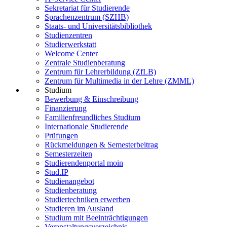
Sekretariat für Studierende
Sprachenzentrum (SZHB)
Staats- und Universitätsbibliothek
Studienzentren
Studierwerkstatt
Welcome Center
Zentrale Studienberatung
Zentrum für Lehrerbildung (ZfLB)
Zentrum für Multimedia in der Lehre (ZMML)
Studium
Bewerbung & Einschreibung
Finanzierung
Familienfreundliches Studium
Internationale Studierende
Prüfungen
Rückmeldungen & Semesterbeitrag
Semesterzeiten
Studierendenportal moin
Stud.IP
Studienangebot
Studienberatung
Studiertechniken erwerben
Studieren im Ausland
Studium mit Beeinträchtigungen
Veranstaltungsverzeichnis