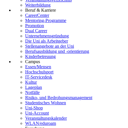
Weiterbildung
Beruf & Karriere
CareerCenter
Mentoring-Programme
Promotion
Dual Career
Unternehmensgründung
Die Uni als Arbeitgeber
Stellenangebote an der Uni
Berufsausbildung und -orientierung
Kinderbetreuung
Campus
Essen/Mensen
Hochschulsport
IT-Servicedesk
Kultur
Lageplan
Notfälle
Risiko- und Bedrohungsmanagement
Studentisches Wohnen
Uni-Shop
Uni-Account
Veranstaltungskalender
WLAN/eduroam