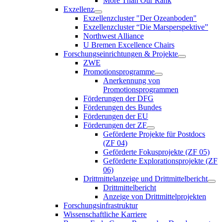
More Than Our Rank
Exzellenz
Exzellenzcluster "Der Ozeanboden"
Exzellenzcluster “Die Marsperspektive”
Northwest Alliance
U Bremen Excellence Chairs
Forschungseinrichtungen & Projekte
ZWE
Promotionsprogramme
Anerkennung von
Promotionsprogrammen
Förderungen der DFG
Förderungen des Bundes
Förderungen der EU
Förderungen der ZF
Geförderte Projekte für Postdocs
(ZF 04)
Geförderte Fokusprojekte (ZF 05)
Geförderte Explorationsprojekte (ZF
06)
Drittmittelanzeige und Drittmittelbericht
Drittmittelbericht
Anzeige von Drittmittelprojekten
Forschungsinfrastruktur
Wissenschaftliche Karriere