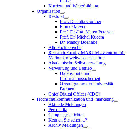
Phase
Karriere und Weiterbildung
Organisation
Rektorat
Prof. Dr. Jutta Günther
Frauke Meyer
Prof. Dr.-Ing. Maren Petersen
Prof. Dr. Michal Kucera
Dr. Mandy Boehnke
Alle Fachbereiche
Research Faculty MARUM - Zentrum für
Marine Umweltwissenschaften
Akademische Selbstverwaltung
Verwaltung und Betrieb
Datenschutz und
Informationssicherheit
Organigramm der Universität
Bremen
Chief Digital Officer (CDO)
Hochschulkommunikation und -marketing
Aktuelle Meldungen
Personalia
Campusgeschichten
Kennen Sie schon...?
Archiv Meldungen