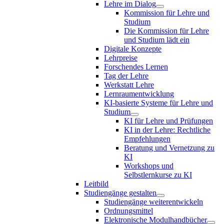
Lehre im Dialog
Kommission für Lehre und
Studium
Die Kommission für Lehre
und Studium lädt ein
Digitale Konzepte
Lehrpreise
Forschendes Lernen
Tag der Lehre
Werkstatt Lehre
Lernraumentwicklung
KI-basierte Systeme für Lehre und
Studium
KI für Lehre und Prüfungen
KI in der Lehre: Rechtliche
Empfehlungen
Beratung und Vernetzung zu
KI
Workshops und
Selbstlernkurse zu KI
Leitbild
Studiengänge gestalten
Studiengänge weiterentwickeln
Ordnungsmittel
Elektronische Modulhandbücher