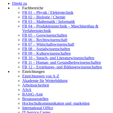
Direkt zu
Fachbereiche
FB 01 – Physik / Elektrotechnik
FB 02 – Biologie / Chemie
FB 03 – Mathematik / Informatik
FB 04 – Produktionstechnik – Maschinenbau &
Verfahrenstechnik
FB 05 – Geowissenschaften
FB 06 – Rechtswissenschaft
FB 07 – Wirtschaftswissenschaft
FB 08 – Sozialwissenschaften
FB 09 – Kulturwissenschaften
FB 10 – Sprach- und Literaturwissenschaften
FB 11 – Human- und Gesundheitswissenschaften
FB 12 – Erziehungs- und Bildungswissenschaften
Einrichtungen
Einrichtungen von A-Z
Akademie für Weiterbildung
Arbeitssicherheit
AStA
BAföG-Amt
Beratungsstellen
Hochschulkommunikation und -marketing
International Office
IT-Service Center