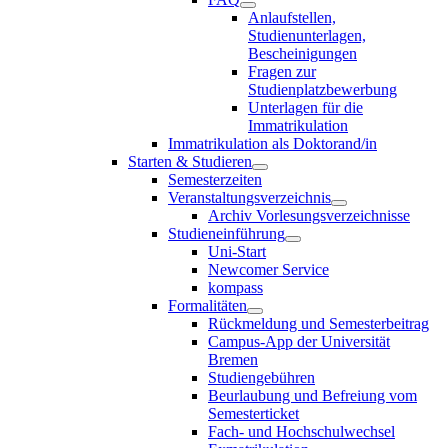
Anlaufstellen,
Studienunterlagen,
Bescheinigungen
Fragen zur
Studienplatzbewerbung
Unterlagen für die
Immatrikulation
Immatrikulation als Doktorand/in
Starten & Studieren
Semesterzeiten
Veranstaltungsverzeichnis
Archiv Vorlesungsverzeichnisse
Studieneinführung
Uni-Start
Newcomer Service
kompass
Formalitäten
Rückmeldung und Semesterbeitrag
Campus-App der Universität
Bremen
Studiengebühren
Beurlaubung und Befreiung vom
Semesterticket
Fach- und Hochschulwechsel