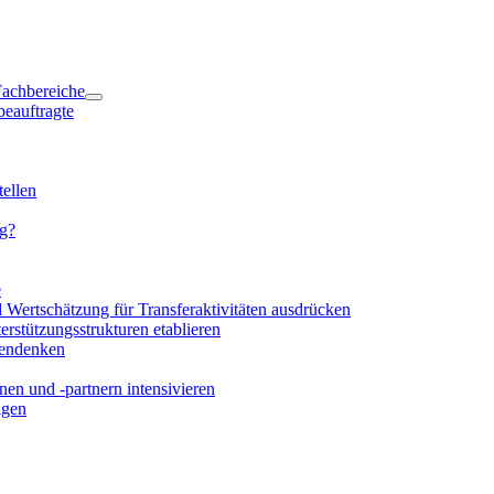
 Fachbereiche
beauftragte
ellen
ng?
e
d Wertschätzung für Transferaktivitäten ausdrücken
rstützungsstrukturen etablieren
mendenken
en und -partnern intensivieren
igen