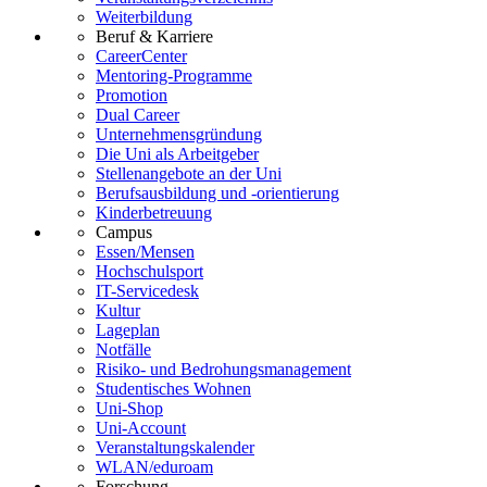
Weiterbildung
Beruf & Karriere
CareerCenter
Mentoring-Programme
Promotion
Dual Career
Unternehmensgründung
Die Uni als Arbeitgeber
Stellenangebote an der Uni
Berufsausbildung und -orientierung
Kinderbetreuung
Campus
Essen/Mensen
Hochschulsport
IT-Servicedesk
Kultur
Lageplan
Notfälle
Risiko- und Bedrohungsmanagement
Studentisches Wohnen
Uni-Shop
Uni-Account
Veranstaltungskalender
WLAN/eduroam
Forschung