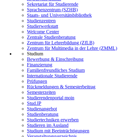
Sekretariat für Studierende
Sprachenzentrum (SZHB)
Staats- und Universitätsbibliothek
Studienzentren
Studierwerkstatt
Welcome Center
Zentrale Studienberatung
Zentrum für Lehrerbildung (ZfLB)
Zentrum für Multimedia in der Lehre (ZMML)
Studium
Bewerbung & Einschreibung
Finanzierung
Familienfreundliches Studium
Internationale Studierende
Prüfungen
Rückmeldungen & Semesterbeitrag
Semesterzeiten
Studierendenportal moin
Stud.IP
Studienangebot
Studienberatung
Studiertechniken erwerben
Studieren im Ausland
Studium mit Beeinträchtigungen
Veranstaltungsverzeichnis