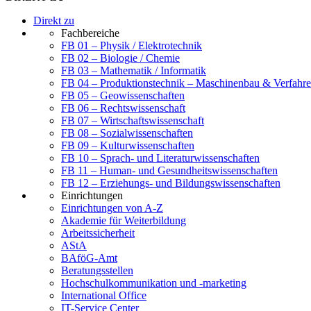
Direkt zu
Fachbereiche
FB 01 – Physik / Elektrotechnik
FB 02 – Biologie / Chemie
FB 03 – Mathematik / Informatik
FB 04 – Produktionstechnik – Maschinenbau & Verfahre
FB 05 – Geowissenschaften
FB 06 – Rechtswissenschaft
FB 07 – Wirtschaftswissenschaft
FB 08 – Sozialwissenschaften
FB 09 – Kulturwissenschaften
FB 10 – Sprach- und Literaturwissenschaften
FB 11 – Human- und Gesundheitswissenschaften
FB 12 – Erziehungs- und Bildungswissenschaften
Einrichtungen
Einrichtungen von A-Z
Akademie für Weiterbildung
Arbeitssicherheit
AStA
BAföG-Amt
Beratungsstellen
Hochschulkommunikation und -marketing
International Office
IT-Service Center