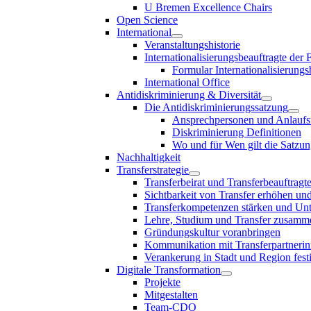
U Bremen Excellence Chairs
Open Science
International
Veranstaltungshistorie
Internationalisierungsbeauftragte der
Formular Internationalisierungs
International Office
Antidiskriminierung & Diversität
Die Antidiskriminierungssatzung
Ansprechpersonen und Anlaufst
Diskriminierung Definitionen
Wo und für Wen gilt die Satzu
Nachhaltigkeit
Transferstrategie
Transferbeirat und Transferbeauftragt
Sichtbarkeit von Transfer erhöhen un
Transferkompetenzen stärken und Unte
Lehre, Studium und Transfer zusam
Gründungskultur voranbringen
Kommunikation mit Transferpartnerinn
Verankerung in Stadt und Region fest
Digitale Transformation
Projekte
Mitgestalten
Team-CDO