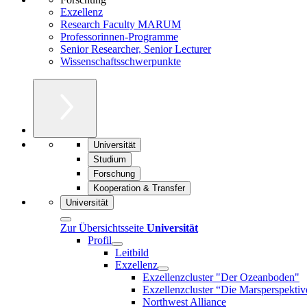
Exzellenz
Research Faculty MARUM
Professorinnen-Programme
Senior Researcher, Senior Lecturer
Wissenschaftsschwerpunkte
Universität
Studium
Forschung
Kooperation & Transfer
Universität
Zur Übersichtsseite
Universität
Profil
Leitbild
Exzellenz
Exzellenzcluster "Der Ozeanboden"
Exzellenzcluster “Die Marsperspektiv
Northwest Alliance