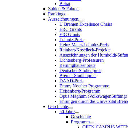
Beirat
Zahlen & Fakten
Rankings
Auszeichnungen
U Bremen Excellence Chairs
ERC Grants
EIC Grants
Leibniz-Preis
Heinz Maier-Leibnitz-Preis
Reinhart-Koselleck-Projekte
Auszeichnungen der Humboldt-Stiftu
Lichtenberg-Professuren
Berninghausenpreis
Deutscher Studienpreis
Bremer Studienpreis
DAAD-Preis
Emmy Noether Programme
Heisenberg-Programm
Opus Magnum (VolkswagenStiftung)
Ehrungen durch die Universität Brem
Geschichte
50 Jahre
Geschichte
Programm
OPEN CAMPUS WEE