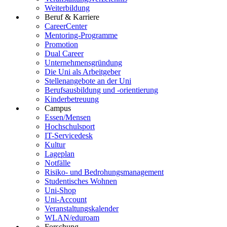
Weiterbildung
Beruf & Karriere
CareerCenter
Mentoring-Programme
Promotion
Dual Career
Unternehmensgründung
Die Uni als Arbeitgeber
Stellenangebote an der Uni
Berufsausbildung und -orientierung
Kinderbetreuung
Campus
Essen/Mensen
Hochschulsport
IT-Servicedesk
Kultur
Lageplan
Notfälle
Risiko- und Bedrohungsmanagement
Studentisches Wohnen
Uni-Shop
Uni-Account
Veranstaltungskalender
WLAN/eduroam
Forschung