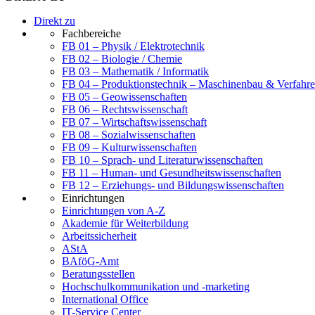
Direkt zu
Fachbereiche
FB 01 – Physik / Elektrotechnik
FB 02 – Biologie / Chemie
FB 03 – Mathematik / Informatik
FB 04 – Produktionstechnik – Maschinenbau & Verfahre
FB 05 – Geowissenschaften
FB 06 – Rechtswissenschaft
FB 07 – Wirtschaftswissenschaft
FB 08 – Sozialwissenschaften
FB 09 – Kulturwissenschaften
FB 10 – Sprach- und Literaturwissenschaften
FB 11 – Human- und Gesundheitswissenschaften
FB 12 – Erziehungs- und Bildungswissenschaften
Einrichtungen
Einrichtungen von A-Z
Akademie für Weiterbildung
Arbeitssicherheit
AStA
BAföG-Amt
Beratungsstellen
Hochschulkommunikation und -marketing
International Office
IT-Service Center