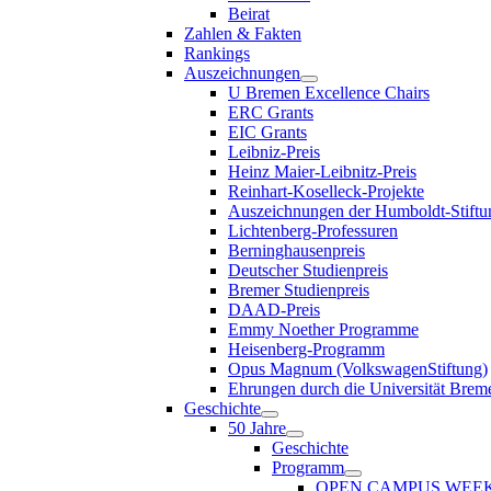
Beirat
Zahlen & Fakten
Rankings
Auszeichnungen
U Bremen Excellence Chairs
ERC Grants
EIC Grants
Leibniz-Preis
Heinz Maier-Leibnitz-Preis
Reinhart-Koselleck-Projekte
Auszeichnungen der Humboldt-Stiftu
Lichtenberg-Professuren
Berninghausenpreis
Deutscher Studienpreis
Bremer Studienpreis
DAAD-Preis
Emmy Noether Programme
Heisenberg-Programm
Opus Magnum (VolkswagenStiftung)
Ehrungen durch die Universität Brem
Geschichte
50 Jahre
Geschichte
Programm
OPEN CAMPUS WEE