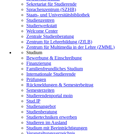
Sekretariat für Studierende
Sprachenzentrum (SZHB)
Staats- und Universitätsbibliothek
Studienzentren
Studierwerkstatt
Welcome Center
Zentrale Studienberatung
Zentrum für Lehrerbildung (ZfLB)
Zentrum für Multimedia in der Lehre (ZMML)
Studium
Bewerbung & Einschreibung
Finanzierung
Familienfreundliches Studium
Internationale Studierende
Prüfungen
Rückmeldungen & Semesterbeitrag
Semesterzeiten
Studierendenportal moin
Stud.IP
Studienangebot
Studienberatung
Studiertechniken erwerben
Studieren im Ausland
Studium mit Beeinträchtigungen
Veranstaltungsverzeichnis