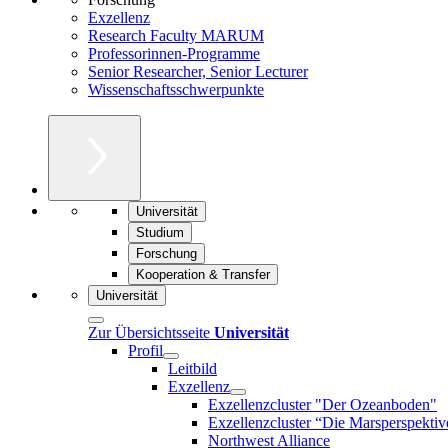
Exzellenz
Research Faculty MARUM
Professorinnen-Programme
Senior Researcher, Senior Lecturer
Wissenschaftsschwerpunkte
Universität
Studium
Forschung
Kooperation & Transfer
Universität
Zur Übersichtsseite
Universität
Profil
Leitbild
Exzellenz
Exzellenzcluster "Der Ozeanboden"
Exzellenzcluster “Die Marsperspektiv
Northwest Alliance