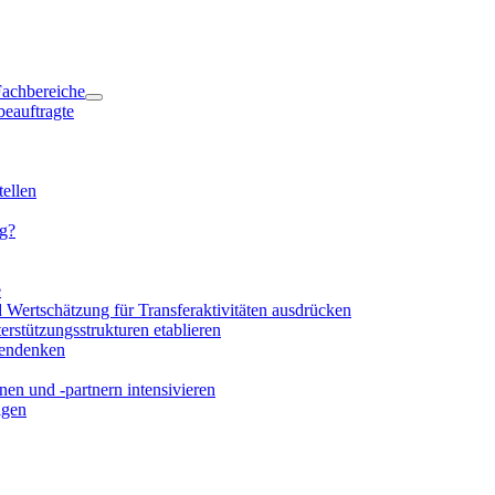
 Fachbereiche
beauftragte
ellen
ng?
e
d Wertschätzung für Transferaktivitäten ausdrücken
rstützungsstrukturen etablieren
mendenken
en und -partnern intensivieren
igen