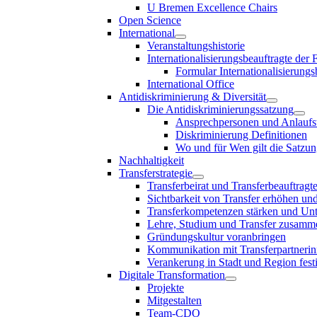
U Bremen Excellence Chairs
Open Science
International
Veranstaltungshistorie
Internationalisierungsbeauftragte der
Formular Internationalisierungs
International Office
Antidiskriminierung & Diversität
Die Antidiskriminierungssatzung
Ansprechpersonen und Anlaufst
Diskriminierung Definitionen
Wo und für Wen gilt die Satzu
Nachhaltigkeit
Transferstrategie
Transferbeirat und Transferbeauftragt
Sichtbarkeit von Transfer erhöhen un
Transferkompetenzen stärken und Unte
Lehre, Studium und Transfer zusam
Gründungskultur voranbringen
Kommunikation mit Transferpartnerinn
Verankerung in Stadt und Region fest
Digitale Transformation
Projekte
Mitgestalten
Team-CDO